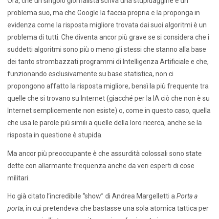
Ora, che un singolo giornalista scriva una stupidaggine è un
problema suo, ma che Google la faccia propria e la proponga in
evidenza come la risposta migliore trovata dai suoi algoritmi è un
problema di tutti. Che diventa ancor più grave se si considera che i
suddetti algoritmi sono più o meno gli stessi che stanno alla base
dei tanto strombazzati programmi di Intelligenza Artificiale e che,
funzionando esclusivamente su base statistica, non ci
propongono affatto la risposta migliore, bensì la più frequente tra
quelle che si trovano su Internet (giacché per la IA ciò che non è su
Internet semplicemente non esiste) o, come in questo caso, quella
che usa le parole più simili a quelle della loro ricerca, anche se la
risposta in questione è stupida.
Ma ancor più preoccupante è che assurdità colossali sono state
dette con allarmante frequenza anche da veri esperti di cose
militari.
Ho già citato l’incredibile “show” di Andrea Margelletti a
Porta a
porta
, in cui pretendeva che bastasse una sola atomica tattica per