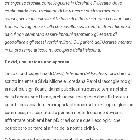
emergenze cruciali, come le guerre in Ucraina e Palestina, dove,
continuando così, rischiamo di far vincere i nostri nemici, con
conseguenze disastrose. Alla base di tutto c’è sempre la drammatica
frattura tra ragione e realtà che caratterizza il nostro strano tempo e
da cui non sembrano essere immuni nemmeno gli esperti di
geopolitica e gli stessi vertici militari. Qui parlerò dell’Ucraina, mentre
in un prossimo articolo mi occuperò della Palestina.
Covid, una lezione non appresa
La quarta di copertina di
Covid, la lezione del Pacifico
, libro che ho
scritto insieme a Silvia Milone e Loredana Parolisi raccogliendo gli
articoli più significativi da noi pubblicati su questo tema nel sito
della Fondazione Hume, si chiudeva spiegando che riflettere su
quanto era accaduto era importante «non solo per capire gli errori
commessi, ma soprattutto per non ripeterli quando dovremo
affrontare problemi ben più gravi come quelli ecologici, che
potrebbero portare alla fine della nostra civiltà».
Ciò continua ad essere vero e negli ultimi articoli ho iniziato a