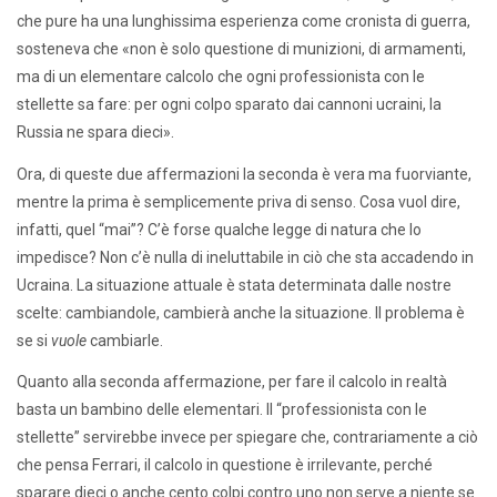
che pure ha una lunghissima esperienza come cronista di guerra,
sosteneva che «non è solo questione di munizioni, di armamenti,
ma di un elementare calcolo che ogni professionista con le
stellette sa fare: per ogni colpo sparato dai cannoni ucraini, la
Russia ne spara dieci».
Ora, di queste due affermazioni la seconda è vera ma fuorviante,
mentre la prima è semplicemente priva di senso. Cosa vuol dire,
infatti, quel “mai”? C’è forse qualche legge di natura che lo
impedisce? Non c’è nulla di ineluttabile in ciò che sta accadendo in
Ucraina. La situazione attuale è stata determinata dalle nostre
scelte: cambiandole, cambierà anche la situazione. Il problema è
se si
vuole
cambiarle.
Quanto alla seconda affermazione, per fare il calcolo in realtà
basta un bambino delle elementari. Il “professionista con le
stellette” servirebbe invece per spiegare che, contrariamente a ciò
che pensa Ferrari, il calcolo in questione è irrilevante, perché
sparare dieci o anche cento colpi contro uno non serve a niente se