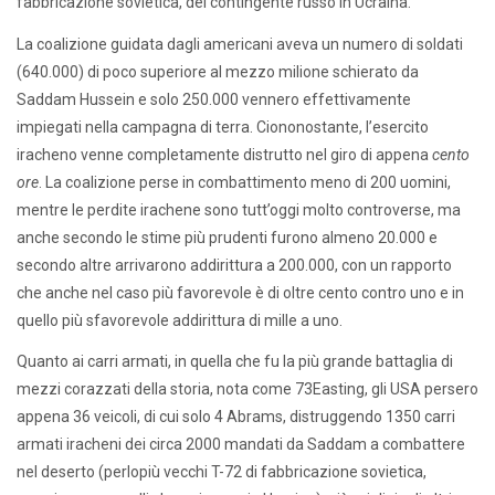
fabbricazione sovietica, del contingente russo in Ucraina.
La coalizione guidata dagli americani aveva un numero di soldati
(640.000) di poco superiore al mezzo milione schierato da
Saddam Hussein e solo 250.000 vennero effettivamente
impiegati nella campagna di terra. Ciononostante, l’esercito
iracheno venne completamente distrutto nel giro di appena
cento
ore
. La coalizione perse in combattimento meno di 200 uomini,
mentre le perdite irachene sono tutt’oggi molto controverse, ma
anche secondo le stime più prudenti furono almeno 20.000 e
secondo altre arrivarono addirittura a 200.000, con un rapporto
che anche nel caso più favorevole è di oltre cento contro uno e in
quello più sfavorevole addirittura di mille a uno.
Quanto ai carri armati, in quella che fu la più grande battaglia di
mezzi corazzati della storia, nota come 73Easting, gli USA persero
appena 36 veicoli, di cui solo 4 Abrams, distruggendo 1350 carri
armati iracheni dei circa 2000 mandati da Saddam a combattere
nel deserto (perlopiù vecchi T-72 di fabbricazione sovietica,