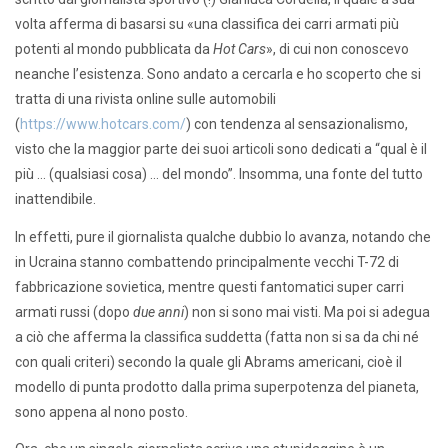
volta afferma di basarsi su «una classifica dei carri armati più
potenti al mondo pubblicata da
Hot Cars
», di cui non conoscevo
neanche l’esistenza. Sono andato a cercarla e ho scoperto che si
tratta di una rivista online sulle automobili
(
https://www.hotcars.com/
) con tendenza al sensazionalismo,
visto che la maggior parte dei suoi articoli sono dedicati a “qual è il
più … (qualsiasi cosa) … del mondo”. Insomma, una fonte del tutto
inattendibile.
In effetti, pure il giornalista qualche dubbio lo avanza, notando che
in Ucraina stanno combattendo principalmente vecchi T-72 di
fabbricazione sovietica, mentre questi fantomatici super carri
armati russi (dopo
due anni
) non si sono mai visti. Ma poi si adegua
a ciò che afferma la classifica suddetta (fatta non si sa da chi né
con quali criteri) secondo la quale gli Abrams americani, cioè il
modello di punta prodotto dalla prima superpotenza del pianeta,
sono appena al nono posto.