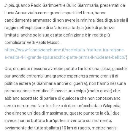
in più
, quando Paolo Garimberti e Duilio Giammaria, presentati da
Lucia Annunziata come grandi esperti del tema, hanno
candidamente ammesso di non avere la minima idea di quale sia il
raggio dell’esplosione di un’atomica tattica (cioè di potenza
limitata, anche se la sua esatta definizione è in realtà più
complicata: vedi Paolo Musso,
https://www.fondazionehume.it/societa/la-frattura-tra-ragione-
e-realta-4-il-grande-spauracchio-parte-prima-il-nucleare-bellico/
).
Ora, di questo nessuno avrebbe potuto far loro una colpa, giacché,
pur avendo entrambi una grande esperienza come cronisti di
politica estera (e Gianmaria anche di guerra), non hanno nessuna
preparazione scientifica. È invece una colpa (molto grave) che
abbiano accettato di parlare di qualcosa che non conoscevano,
senza nemmeno fare lo sforzo di dare un’occhiata a Wikipedia,
che almeno un’idea di massima su questo punto te la dà. I due,
invece, hanno buttato lì un’ipotesi inventata sul momento,
ovviamente del tutto sballata (10 km di raggio, mentre non si