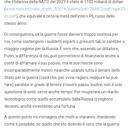
che il bilancio della NATO del 2023 è stato di 1100 miliardi di dollari
(
www.nato.int/nato_static_fl2014/assets/pdf/2024/3/pdf/sgar23-
en.pdf
), che equivale a circa la metà dell’intero PIL russo dello
stesso anno.
Di conseguenza, se la guerra fosse davvero troppo costosa per
noi, come sostengono i suddetti esperti o presunti tali, lo sarebbe a
maggior ragione per la Russia. È vero che, essendo un dittatore,
Putin, a differenza di noi, può permettersi di finanziarla anche a
costo di affamare il suo popolo, ma le sue risorse sono
incomparabilmente minori: neanche usando tutto il denaro dello
Stato per la guerra (cosa che, per ovvie ragioni, neppure lui può
fare) sarebbe in grado di tenere il nostro passo. Inoltre, non è solo
questione di soldi: serve anche tempo. Per ricuperare un ritardo
tecnologico come quello accumulato dalla Russia ci vogliono
decenni, anche investendo una fortuna.
A questo punto mi immagino che molti si staranno chiedendo
come è possibile, se quello che sto dicendo è vero, che la guerra