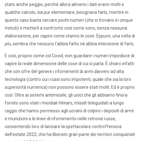
stato anche peggio, perché allora almeno i dati erano molti e
qualche calcolo, sia pur elementare, bisognava farlo, mentre in
questo caso basta cercare pochi numeri (che si trovano in cinque
minuti) e metterli a confronto così come sono, senza nessuna
elaborazione, per capire come stanno le cose. Eppure, una volta di
più, sembra che nessuno l’abbia fatto né abbia intenzione di farlo.
E così, proprio come col Covid, non guardare i numeri impedisce di
capire la reale dimensione delle cose di cui si parla. È chiaro infatti
che con cifre del genere i rifornimenti di armi
davvero
ad alta
tecnologia (contro cui i russi sono impotenti, quale che sia la loro
superiorità numerica) non possono essere stati molti. Ed è proprio
così. Oltre ai sistemi antimissile, gli unici che gli abbiamo finora
fornito sono stati i micidiali
Himars
, missili teleguidati a lungo
raggio che hanno permesso agli ucraini di colpire i depositi di armi
e munizioni e le linee di rifornimento nelle retrovie russe,
consentendo loro di lanciare la spettacolare controffensiva
dell’estate 2022, che ha liberato gran parte dei territori conquistati