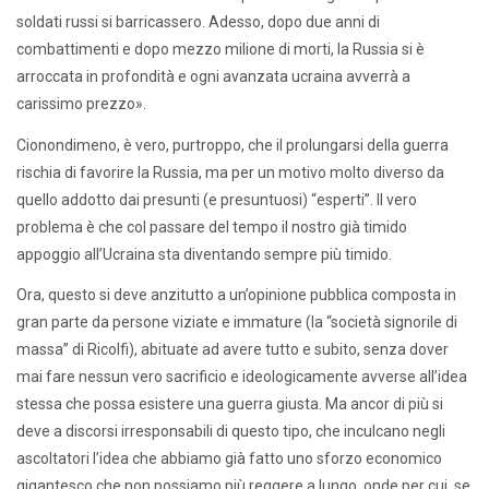
soldati russi si barricassero. Adesso, dopo due anni di
combattimenti e dopo mezzo milione di morti, la Russia si è
arroccata in profondità e ogni avanzata ucraina avverrà a
carissimo prezzo».
Cionondimeno, è vero, purtroppo, che il prolungarsi della guerra
rischia di favorire la Russia, ma per un motivo molto diverso da
quello addotto dai presunti (e presuntuosi) “esperti”. Il vero
problema è che col passare del tempo il nostro già timido
appoggio all’Ucraina sta diventando sempre più timido.
Ora, questo si deve anzitutto a un’opinione pubblica composta in
gran parte da persone viziate e immature (la “società signorile di
massa” di Ricolfi), abituate ad avere tutto e subito, senza dover
mai fare nessun vero sacrificio e ideologicamente avverse all’idea
stessa che possa esistere una guerra giusta. Ma ancor di più si
deve a discorsi irresponsabili di questo tipo, che inculcano negli
ascoltatori l’idea che abbiamo già fatto uno sforzo economico
gigantesco che non possiamo più reggere a lungo, onde per cui, se