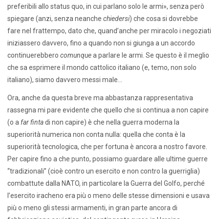
preferibili allo status quo, in cui parlano solo le armi», senza però
spiegare (anzi, senza neanche
chiedersi
) che cosa si dovrebbe
fare nel frattempo, dato che, quand’anche per miracolo i negoziati
iniziassero davvero, fino a quando non si giunga a un accordo
continuerebbero
comunque
a parlare le armi. Se questo è il meglio
che sa esprimere il mondo cattolico italiano (e, temo, non solo
italiano), siamo davvero messi male…
Ora, anche da questa breve ma abbastanza rappresentativa
rassegna mi pare evidente che quello che si continua a non capire
(o a
far finta
di non capire) è che nella guerra moderna la
superiorità numerica non conta nulla: quella che conta è la
superiorità tecnologica, che per fortuna è ancora a nostro favore.
Per capire fino a che punto, possiamo guardare alle ultime guerre
“tradizionali” (cioè contro un esercito e non contro la guerriglia)
combattute dalla NATO, in particolare la Guerra del Golfo, perché
l’esercito iracheno era più o meno delle stesse dimensioni e usava
più o meno gli stessi armamenti, in gran parte ancora di