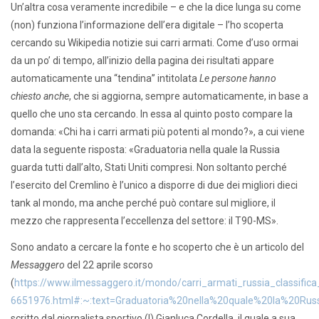
Un’altra cosa veramente incredibile – e che la dice lunga su come
(non) funziona l’informazione dell’era digitale – l’ho scoperta
cercando su Wikipedia notizie sui carri armati. Come d’uso ormai
da un po’ di tempo, all’inizio della pagina dei risultati appare
automaticamente una “tendina” intitolata
Le persone hanno
chiesto anche
, che si aggiorna, sempre automaticamente, in base a
quello che uno sta cercando. In essa al quinto posto compare la
domanda: «Chi ha i carri armati più potenti al mondo?», a cui viene
data la seguente risposta: «Graduatoria nella quale la Russia
guarda tutti dall’alto, Stati Uniti compresi. Non soltanto perché
l’esercito del Cremlino è l’unico a disporre di due dei migliori dieci
tank al mondo, ma anche perché può contare sul migliore, il
mezzo che rappresenta l’eccellenza del settore: il T90-MS».
Sono andato a cercare la fonte e ho scoperto che è un articolo del
Messaggero
del 22 aprile scorso
(
https://www.ilmessaggero.it/mondo/carri_armati_russia_classific
6651976.html#:~:text=Graduatoria%20nella%20quale%20la%20Rus
scritto dal giornalista sportivo (!) Gianluca Cordella, il quale a sua