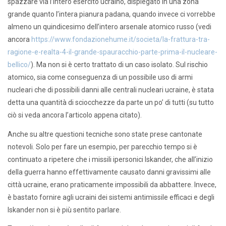
spazzare via l’intero esercito ucraino, dispiegato in una zona
grande quanto l’intera pianura padana, quando invece ci vorrebbe
almeno un quindicesimo dell’intero arsenale atomico russo (vedi
ancora
https://www.fondazionehume.it/societa/la-frattura-tra-
ragione-e-realta-4-il-grande-spauracchio-parte-prima-il-nucleare-
bellico/
). Ma non si è certo trattato di un caso isolato. Sul rischio
atomico, sia come conseguenza di un possibile uso di armi
nucleari che di possibili danni alle centrali nucleari ucraine, è stata
detta una quantità di sciocchezze da parte un po’ di tutti (su tutto
ciò si veda ancora l’articolo appena citato).
Anche su altre questioni tecniche sono state prese cantonate
notevoli. Solo per fare un esempio, per parecchio tempo si è
continuato a ripetere che i missili ipersonici Iskander, che all’inizio
della guerra hanno effettivamente causato danni gravissimi alle
città ucraine, erano praticamente impossibili da abbattere. Invece,
è bastato fornire agli ucraini dei sistemi antimissile efficaci e degli
Iskander non si è più sentito parlare.