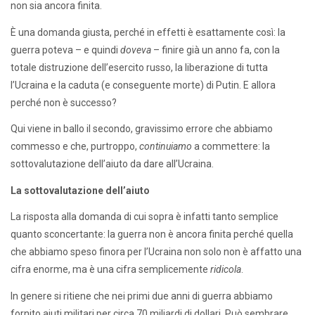
non sia ancora finita.
È una domanda giusta, perché in effetti è esattamente così: la
guerra poteva – e quindi
doveva
– finire già un anno fa, con la
totale distruzione dell’esercito russo, la liberazione di tutta
l’Ucraina e la caduta (e conseguente morte) di Putin. E allora
perché non è successo?
Qui viene in ballo il secondo, gravissimo errore che abbiamo
commesso e che, purtroppo,
continuiamo
a commettere: la
sottovalutazione dell’aiuto da dare all’Ucraina.
La sottovalutazione dell’aiuto
La risposta alla domanda di cui sopra è infatti tanto semplice
quanto sconcertante: la guerra non è ancora finita perché quella
che abbiamo speso finora per l’Ucraina non solo non è affatto una
cifra enorme, ma è una cifra semplicemente
ridicola
.
In genere si ritiene che nei primi due anni di guerra abbiamo
fornito aiuti militari per circa 70 miliardi di dollari. Può sembrare