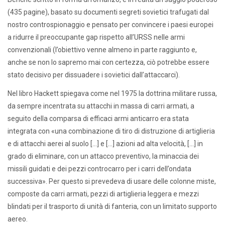
(435 pagine), basato su documenti segreti sovietici trafugati dal
nostro controspionaggio e pensato per convincere i paesi europei
a ridurre il preoccupante gap rispetto all’URSS nelle armi
convenzionali (l’obiettivo venne almeno in parte raggiunto e,
anche se non lo sapremo mai con certezza, ciò potrebbe essere
stato decisivo per dissuadere i sovietici dall’attaccarci).
Nel libro Hackett spiegava come nel 1975 la dottrina militare russa,
da sempre incentrata su attacchi in massa di carri armati, a
seguito della comparsa di efficaci armi anticarro era stata
integrata con «una combinazione di tiro di distruzione di artiglieria
e di attacchi aerei al suolo […] e […] azioni ad alta velocità, […] in
grado di eliminare, con un attacco preventivo, la minaccia dei
missili guidati e dei pezzi controcarro per i carri dell’ondata
successiva». Per questo si prevedeva di usare delle colonne miste,
composte da carri armati, pezzi di artiglieria leggera e mezzi
blindati per il trasporto di unità di fanteria, con un limitato supporto
aereo.