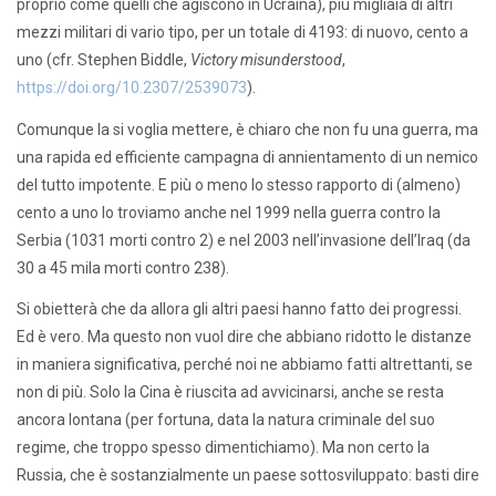
proprio come quelli che agiscono in Ucraina), più migliaia di altri
mezzi militari di vario tipo, per un totale di 4193: di nuovo, cento a
uno (cfr. Stephen Biddle,
Victory misunderstood
,
https://doi.org/10.2307/2539073
).
Comunque la si voglia mettere, è chiaro che non fu una guerra, ma
una rapida ed efficiente campagna di annientamento di un nemico
del tutto impotente. E più o meno lo stesso rapporto di (almeno)
cento a uno lo troviamo anche nel 1999 nella guerra contro la
Serbia (1031 morti contro 2) e nel 2003 nell’invasione dell’Iraq (da
30 a 45 mila morti contro 238).
Si obietterà che da allora gli altri paesi hanno fatto dei progressi.
Ed è vero. Ma questo non vuol dire che abbiano ridotto le distanze
in maniera significativa, perché noi ne abbiamo fatti altrettanti, se
non di più. Solo la Cina è riuscita ad avvicinarsi, anche se resta
ancora lontana (per fortuna, data la natura criminale del suo
regime, che troppo spesso dimentichiamo). Ma non certo la
Russia, che è sostanzialmente un paese sottosviluppato: basti dire