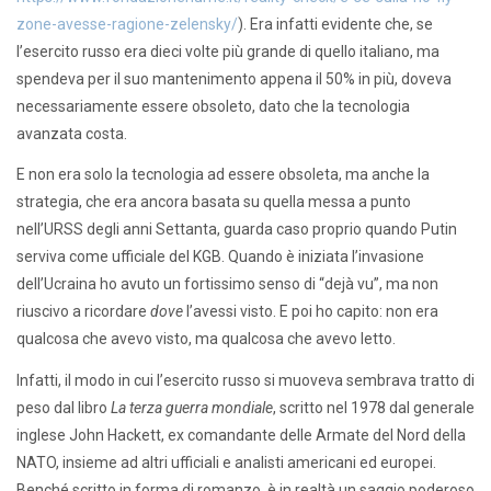
zone-avesse-ragione-zelensky/
). Era infatti evidente che, se
l’esercito russo era dieci volte più grande di quello italiano, ma
spendeva per il suo mantenimento appena il 50% in più, doveva
necessariamente essere obsoleto, dato che la tecnologia
avanzata costa.
E non era solo la tecnologia ad essere obsoleta, ma anche la
strategia, che era ancora basata su quella messa a punto
nell’URSS degli anni Settanta, guarda caso proprio quando Putin
serviva come ufficiale del KGB. Quando è iniziata l’invasione
dell’Ucraina ho avuto un fortissimo senso di “dejà vu”, ma non
riuscivo a ricordare
dove
l’avessi visto. E poi ho capito: non era
qualcosa che avevo visto, ma qualcosa che avevo letto.
Infatti, il modo in cui l’esercito russo si muoveva sembrava tratto di
peso dal libro
La terza guerra mondiale
, scritto nel 1978 dal generale
inglese John Hackett, ex comandante delle Armate del Nord della
NATO, insieme ad altri ufficiali e analisti americani ed europei.
Benché scritto in forma di romanzo, è in realtà un saggio poderoso