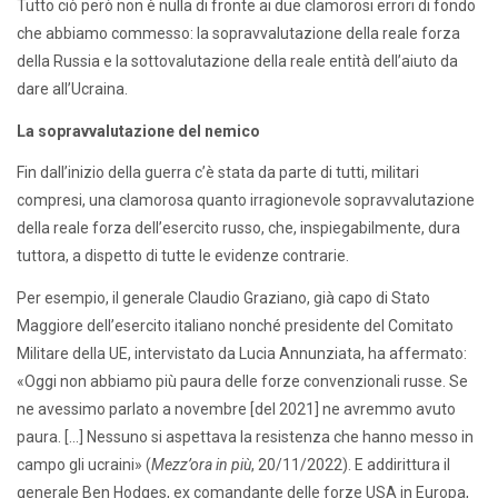
Tutto ciò però non è nulla di fronte ai due clamorosi errori di fondo
che abbiamo commesso: la sopravvalutazione della reale forza
della Russia e la sottovalutazione della reale entità dell’aiuto da
dare all’Ucraina.
La sopravvalutazione del nemico
Fin dall’inizio della guerra c’è stata da parte di tutti, militari
compresi, una clamorosa quanto irragionevole sopravvalutazione
della reale forza dell’esercito russo, che, inspiegabilmente, dura
tuttora, a dispetto di tutte le evidenze contrarie.
Per esempio, il generale Claudio Graziano, già capo di Stato
Maggiore dell’esercito italiano nonché presidente del Comitato
Militare della UE, intervistato da Lucia Annunziata, ha affermato:
«Oggi non abbiamo più paura delle forze convenzionali russe. Se
ne avessimo parlato a novembre [del 2021] ne avremmo avuto
paura. […] Nessuno si aspettava la resistenza che hanno messo in
campo gli ucraini» (
Mezz’ora in più
, 20/11/2022). E addirittura il
generale Ben Hodges, ex comandante delle forze USA in Europa,