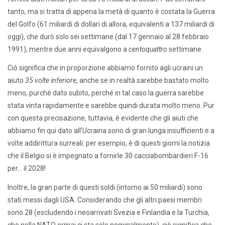
tanto, ma si tratta di appena la metà di quanto è costata la Guerra
del Golfo (61 miliardi di dollari di allora, equivalenti a 137 miliardi di
oggi), che durò solo sei settimane (dal 17 gennaio al 28 febbraio
1991), mentre due anni equivalgono a
centoquattro
settimane.
Ciò significa che in proporzione abbiamo fornito agli ucraini un
aiuto
35 volte inferiore
, anche se in realtà sarebbe bastato molto
meno, purché dato subito, perché in tal caso la guerra sarebbe
stata vinta rapidamente e sarebbe quindi durata molto meno. Pur
con questa precisazione, tuttavia, è evidente che gli aiuti che
abbiamo fin qui dato all’Ucraina sono di gran lunga insufficienti e a
volte addirittura surreali: per esempio, è di questi giorni la notizia
che il Belgio si è impegnato a fornirle 30 cacciabombardieri F-16
per… il 2028!
Inoltre, la gran parte di questi soldi (intorno ai 50 miliardi) sono
stati messi dagli USA. Considerando che gli altri paesi membri
sono 28 (escludendo i neoarrivati Svezia e Finlandia e la Turchia,
che nella NATO ormai ci sta solo nominalmente), ciò significa che