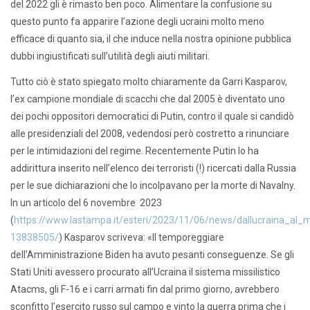
del 2022 gli è rimasto ben poco. Alimentare la confusione su
questo punto fa apparire l’azione degli ucraini molto meno
efficace di quanto sia, il che induce nella nostra opinione pubblica
dubbi ingiustificati sull’utilità degli aiuti militari.
Tutto ciò è stato spiegato molto chiaramente da Garri Kasparov,
l’ex campione mondiale di scacchi che dal 2005 è diventato uno
dei pochi oppositori democratici di Putin, contro il quale si candidò
alle presidenziali del 2008, vedendosi però costretto a rinunciare
per le intimidazioni del regime. Recentemente Putin lo ha
addirittura inserito nell’elenco dei terroristi (!) ricercati dalla Russia
per le sue dichiarazioni che lo incolpavano per la morte di Navalny.
In un articolo del 6 novembre 2023
(
https://www.lastampa.it/esteri/2023/11/06/news/dallucraina_al_me
13838505/
) Kasparov scriveva: «Il temporeggiare
dell’Amministrazione Biden ha avuto pesanti conseguenze. Se gli
Stati Uniti avessero procurato all’Ucraina il sistema missilistico
Atacms, gli F-16 e i carri armati fin dal primo giorno, avrebbero
sconfitto l’esercito russo sul campo e vinto la guerra prima che i