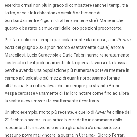
esercito ormai non più in grado di combattere (anche i tempi, tra
l’altro, sono stati abbastanza simili: 5 settimane di
bombardamenti e 4 giorni di offensiva terrestre). Ma neanche
questo è bastato a smuoverli dalle loro posizioni preconcette.
Per fare solo un esempio particolarmente clamoroso, a un
Porta a
porta
del giugno 2023 (non ricordo esattamente quale) ancora
Margelletti, Lucio Caracciolo e Dario Fabbri hanno reiteratamente
sostenuto che il prolungamento della guerra favorisce la Russia
perché avendo una popolazione più numerosa poteva mettere in
campo più soldati e più mezzi di quanti noi possiamo fornire
all’Ucraina. E a nulla valeva che un sempre più stranito Bruno
Vespa cercasse vanamente di far loro notare come fino ad allora
la realtà aveva mostrato esattamente il contrario.
Un altro esempio, molto più recente, è quello di
Avvenire
online del
22 febbraio scorso. In un articolo introdotto in sommario dalla
roboante affermazione che «tra gli analisti c’è una certezza:
nessuno potrà mai vincere la guerra in Ucraina», Giorgio Ferrari,