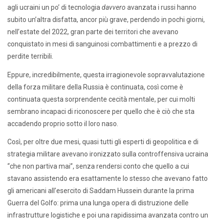
agli ucraini un po’ di tecnologia
davvero
avanzata i russi hanno
subito un’altra disfatta, ancor più grave, perdendo in pochi giorni,
nell’estate del 2022, gran parte dei territori che avevano
conquistato in mesi di sanguinosi combattimenti e a prezzo di
perdite terribili.
Eppure, incredibilmente, questa irragionevole sopravvalutazione
della forza militare della Russia è continuata, così come è
continuata questa sorprendente cecità mentale, per cui molti
sembrano incapaci di riconoscere per quello che è ciò che sta
accadendo proprio sotto il loro naso.
Così, per oltre due mesi, quasi tutti gli esperti di geopolitica e di
strategia militare avevano ironizzato sulla controffensiva ucraina
“che non partiva mai”, senza rendersi conto che quello a cui
stavano assistendo era esattamente lo stesso che avevano fatto
gli americani all’esercito di Saddam Hussein durante la prima
Guerra del Golfo: prima una lunga opera di distruzione delle
infrastrutture logistiche e poi una rapidissima avanzata contro un