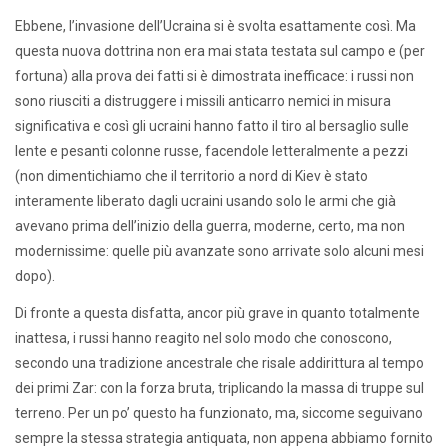
Ebbene, l’invasione dell’Ucraina si è svolta esattamente così. Ma
questa nuova dottrina non era mai stata testata sul campo e (per
fortuna) alla prova dei fatti si è dimostrata inefficace: i russi non
sono riusciti a distruggere i missili anticarro nemici in misura
significativa e così gli ucraini hanno fatto il tiro al bersaglio sulle
lente e pesanti colonne russe, facendole letteralmente a pezzi
(non dimentichiamo che il territorio a nord di Kiev è stato
interamente liberato dagli ucraini usando solo le armi che già
avevano prima dell’inizio della guerra, moderne, certo, ma non
modernissime: quelle più avanzate sono arrivate solo alcuni mesi
dopo).
Di fronte a questa disfatta, ancor più grave in quanto totalmente
inattesa, i russi hanno reagito nel solo modo che conoscono,
secondo una tradizione ancestrale che risale addirittura al tempo
dei primi Zar: con la forza bruta, triplicando la massa di truppe sul
terreno. Per un po’ questo ha funzionato, ma, siccome seguivano
sempre la stessa strategia antiquata, non appena abbiamo fornito