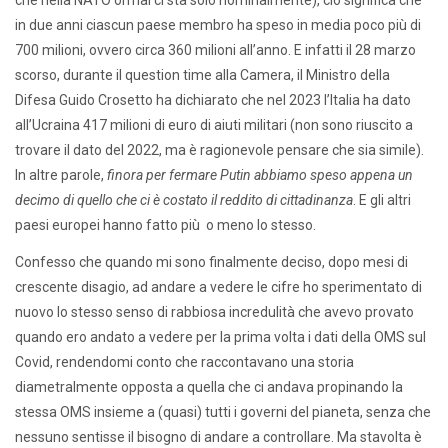
in due anni ciascun paese membro ha speso in media poco più di
700 milioni, ovvero circa 360 milioni all’anno. E infatti il 28 marzo
scorso, durante il question time alla Camera, il Ministro della
Difesa Guido Crosetto ha dichiarato che nel 2023 l’Italia ha dato
all’Ucraina 417 milioni di euro di aiuti militari (non sono riuscito a
trovare il dato del 2022, ma è ragionevole pensare che sia simile).
In altre parole,
finora
per fermare Putin abbiamo speso
appena un
decimo di quello che ci è costato il reddito di cittadinanza
. E gli altri
paesi europei hanno fatto più o meno lo stesso.
Confesso che quando mi sono finalmente deciso, dopo mesi di
crescente disagio, ad andare a vedere le cifre ho sperimentato di
nuovo lo stesso senso di rabbiosa incredulità che avevo provato
quando ero andato a vedere per la prima volta i dati della OMS sul
Covid, rendendomi conto che raccontavano una storia
diametralmente opposta a quella che ci andava propinando la
stessa OMS insieme a (quasi) tutti i governi del pianeta, senza che
nessuno sentisse il bisogno di andare a controllare. Ma stavolta è