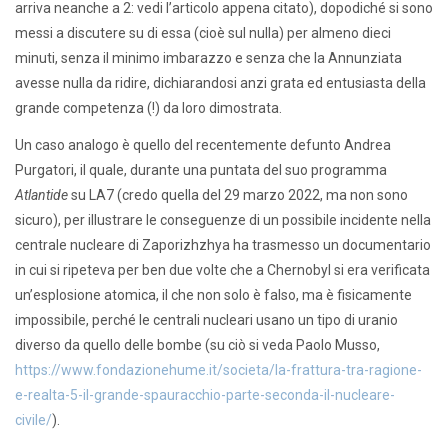
arriva neanche a 2: vedi l’articolo appena citato), dopodiché si sono
messi a discutere su di essa (cioè sul nulla) per almeno dieci
minuti, senza il minimo imbarazzo e senza che la Annunziata
avesse nulla da ridire, dichiarandosi anzi grata ed entusiasta della
grande competenza (!) da loro dimostrata.
Un caso analogo è quello del recentemente defunto Andrea
Purgatori, il quale, durante una puntata del suo programma
Atlantide
su LA7 (credo quella del 29 marzo 2022, ma non sono
sicuro), per illustrare le conseguenze di un possibile incidente nella
centrale nucleare di Zaporizhzhya ha trasmesso un documentario
in cui si ripeteva per ben due volte che a Chernobyl si era verificata
un’esplosione atomica, il che non solo è falso, ma è fisicamente
impossibile, perché le centrali nucleari usano un tipo di uranio
diverso da quello delle bombe (su ciò si veda Paolo Musso,
https://www.fondazionehume.it/societa/la-frattura-tra-ragione-
e-realta-5-il-grande-spauracchio-parte-seconda-il-nucleare-
civile/
).