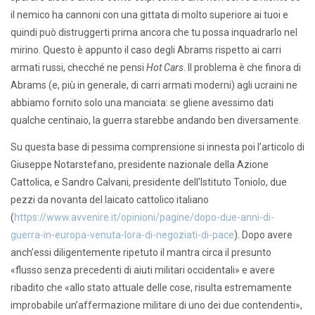
il nemico ha cannoni con una gittata di molto superiore ai tuoi e
quindi può distruggerti prima ancora che tu possa inquadrarlo nel
mirino. Questo è appunto il caso degli Abrams rispetto ai carri
armati russi, checché ne pensi
Hot Cars
. Il problema è che finora di
Abrams (e, più in generale, di carri armati moderni) agli ucraini ne
abbiamo fornito solo una manciata: se gliene avessimo dati
qualche centinaio, la guerra starebbe andando ben diversamente.
Su questa base di pessima comprensione si innesta poi l’articolo di
Giuseppe Notarstefano, presidente nazionale della Azione
Cattolica, e Sandro Calvani, presidente dell’Istituto Toniolo, due
pezzi da novanta del laicato cattolico italiano
(
https://www.avvenire.it/opinioni/pagine/dopo-due-anni-di-
guerra-in-europa-venuta-lora-di-negoziati-di-pace
). Dopo avere
anch’essi diligentemente ripetuto il mantra circa il presunto
«flusso senza precedenti di aiuti militari occidentali» e avere
ribadito che «allo stato attuale delle cose, risulta estremamente
improbabile un’affermazione militare di uno dei due contendenti»,