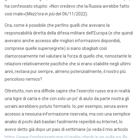
ha confessato stupito: «Non credevo che la Russia avrebbe fatto
così male»(
Mezz’ora in più
del 06/11/2022).
Ora, come è possibile che perfino quelli che avevano la
responsabilità diretta della difesa militare dell’Europa (e che quindi
avevano anche accesso alle migliori informazioni disponibili,
comprese quelle supersegrete) si siano sbagliati così
clamorosamente nel valutare la forza di quello che, nonostante le
relazioni relativamente pacifiche che si erano stabilite negli ultimi
anni, restava pur sempre, almeno potenzialmente, il nostro più
pericoloso nemico?
Oltretutto, non era difficile capire che l’esercito russo era in realtà
una tigre di carta e che con solo un po’ di aiuto da parte nostra gli
ucraini avrebbero potuto fermarlo. Io, per esempio, senza avere
accesso a nessuna informazione riservata, ma con una semplice
analisi di pochi dati basilari facilmente reperibili su Internet, lo
avevo detto già dopo un paio di settimane (si veda il mio articolo
https://www.fondazionehume.it/reality-check/e-se-sulla-no-fly-