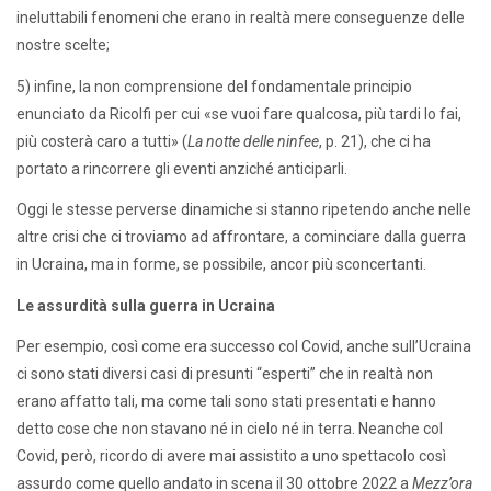
ineluttabili fenomeni che erano in realtà mere conseguenze delle
nostre scelte;
5) infine, la non comprensione del fondamentale principio
enunciato da Ricolfi per cui «se vuoi fare qualcosa, più tardi lo fai,
più costerà caro a tutti» (
La notte delle ninfee
, p. 21), che ci ha
portato a rincorrere gli eventi anziché anticiparli.
Oggi le stesse perverse dinamiche si stanno ripetendo anche nelle
altre crisi che ci troviamo ad affrontare, a cominciare dalla guerra
in Ucraina, ma in forme, se possibile, ancor più sconcertanti.
Le assurdità sulla guerra in Ucraina
Per esempio, così come era successo col Covid, anche sull’Ucraina
ci sono stati diversi casi di presunti “esperti” che in realtà non
erano affatto tali, ma come tali sono stati presentati e hanno
detto cose che non stavano né in cielo né in terra. Neanche col
Covid, però, ricordo di avere mai assistito a uno spettacolo così
assurdo come quello andato in scena il 30 ottobre 2022 a
Mezz’ora