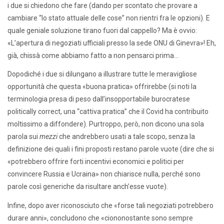
i due si chiedono che fare (dando per scontato che provare a
cambiare “lo stato attuale delle cose” non rientri fra le opzioni). E
quale geniale soluzione tirano fuori dal cappello? Ma è ovvio:
«L’apertura di negoziati ufficiali presso la sede ONU di Ginevra»! Eh,
già, chissà come abbiamo fatto a non pensarci prima…
Dopodiché i due si dilungano a illustrare tutte le meravigliose
opportunità che questa «buona pratica» offrirebbe (si noti la
terminologia presa di peso dall’insopportabile burocratese
politically correct, una “cattiva pratica” che il Covid ha contribuito
moltissimo a diffondere). Purtroppo, però, non dicono una sola
parola sui
mezzi
che andrebbero usati a tale scopo, senza la
definizione dei quali i fini proposti restano parole vuote (dire che si
«potrebbero offrire forti incentivi economici e politici per
convincere Russia e Ucraina» non chiarisce nulla, perché sono
parole così generiche da risultare anch’esse vuote).
Infine, dopo aver riconosciuto che «forse tali negoziati potrebbero
durare anni», concludono che «ciononostante sono sempre