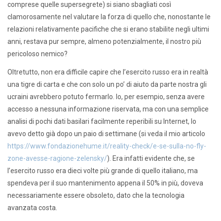
comprese quelle supersegrete) si siano sbagliati così
clamorosamente nel valutare la forza di quello che, nonostante le
relazioni relativamente pacifiche che si erano stabilite negli ultimi
anni, restava pur sempre, almeno potenzialmente, il nostro più
pericoloso nemico?
Oltretutto, non era difficile capire che l’esercito russo era in realtà
una tigre di carta e che con solo un po’ di aiuto da parte nostra gli
ucraini avrebbero potuto fermarlo. Io, per esempio, senza avere
accesso a nessuna informazione riservata, ma con una semplice
analisi di pochi dati basilari facilmente reperibili su Internet, lo
avevo detto già dopo un paio di settimane (si veda il mio articolo
https://www.fondazionehume.it/reality-check/e-se-sulla-no-fly-
zone-avesse-ragione-zelensky/
). Era infatti evidente che, se
l’esercito russo era dieci volte più grande di quello italiano, ma
spendeva per il suo mantenimento appena il 50% in più, doveva
necessariamente essere obsoleto, dato che la tecnologia
avanzata costa.