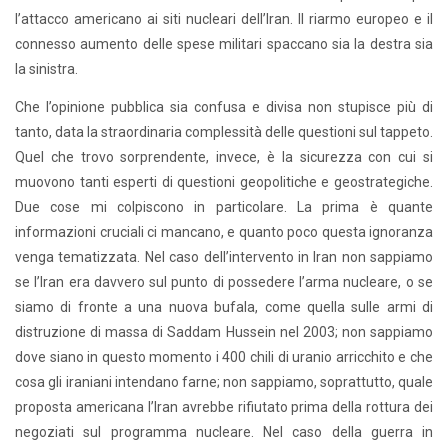
l’attacco americano ai siti nucleari dell’Iran. Il riarmo europeo e il
connesso aumento delle spese militari spaccano sia la destra sia
la sinistra.
Che l’opinione pubblica sia confusa e divisa non stupisce più di
tanto, data la straordinaria complessità delle questioni sul tappeto.
Quel che trovo sorprendente, invece, è la sicurezza con cui si
muovono tanti esperti di questioni geopolitiche e geostrategiche.
Due cose mi colpiscono in particolare. La prima è quante
informazioni cruciali ci mancano, e quanto poco questa ignoranza
venga tematizzata. Nel caso dell’intervento in Iran non sappiamo
se l’Iran era davvero sul punto di possedere l’arma nucleare, o se
siamo di fronte a una nuova bufala, come quella sulle armi di
distruzione di massa di Saddam Hussein nel 2003; non sappiamo
dove siano in questo momento i 400 chili di uranio arricchito e che
cosa gli iraniani intendano farne; non sappiamo, soprattutto, quale
proposta americana l’Iran avrebbe rifiutato prima della rottura dei
negoziati sul programma nucleare. Nel caso della guerra in