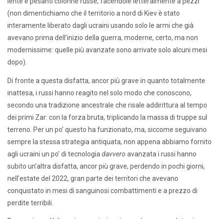
lente e pesanti colonne russe, facendole letteralmente a pezzi
(non dimentichiamo che il territorio a nord di Kiev è stato
interamente liberato dagli ucraini usando solo le armi che già
avevano prima dell’inizio della guerra, moderne, certo, ma non
modernissime: quelle più avanzate sono arrivate solo alcuni mesi
dopo).
Di fronte a questa disfatta, ancor più grave in quanto totalmente
inattesa, i russi hanno reagito nel solo modo che conoscono,
secondo una tradizione ancestrale che risale addirittura al tempo
dei primi Zar: con la forza bruta, triplicando la massa di truppe sul
terreno. Per un po’ questo ha funzionato, ma, siccome seguivano
sempre la stessa strategia antiquata, non appena abbiamo fornito
agli ucraini un po’ di tecnologia
davvero
avanzata i russi hanno
subito un’altra disfatta, ancor più grave, perdendo in pochi giorni,
nell’estate del 2022, gran parte dei territori che avevano
conquistato in mesi di sanguinosi combattimenti e a prezzo di
perdite terribili.