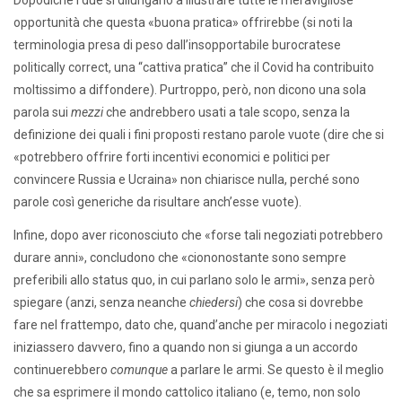
opportunità che questa «buona pratica» offrirebbe (si noti la
terminologia presa di peso dall’insopportabile burocratese
politically correct, una “cattiva pratica” che il Covid ha contribuito
moltissimo a diffondere). Purtroppo, però, non dicono una sola
parola sui
mezzi
che andrebbero usati a tale scopo, senza la
definizione dei quali i fini proposti restano parole vuote (dire che si
«potrebbero offrire forti incentivi economici e politici per
convincere Russia e Ucraina» non chiarisce nulla, perché sono
parole così generiche da risultare anch’esse vuote).
Infine, dopo aver riconosciuto che «forse tali negoziati potrebbero
durare anni», concludono che «ciononostante sono sempre
preferibili allo status quo, in cui parlano solo le armi», senza però
spiegare (anzi, senza neanche
chiedersi
) che cosa si dovrebbe
fare nel frattempo, dato che, quand’anche per miracolo i negoziati
iniziassero davvero, fino a quando non si giunga a un accordo
continuerebbero
comunque
a parlare le armi. Se questo è il meglio
che sa esprimere il mondo cattolico italiano (e, temo, non solo