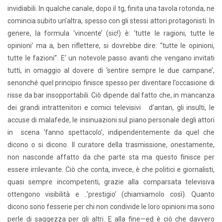
invidiabili. In qualche canale, dopo il tg, finita una tavola rotonda, ne
comincia subito un’altra, spesso con gli stessi attori protagonisti. In
genere, la formula ‘vincente’ (sic!) è: ‘tutte le ragioni, tutte le
opinioni’ ma a, ben riflettere, si dovrebbe dire: “tutte le opinioni,
tutte le fazioni”. E’ un notevole passo avanti che vengano invitati
tutti, in omaggio al dovere di ‘sentire sempre le due campane’,
senonché quel principio finisce spesso per diventare l’occasione di
risse da bar insopportabili. Ciò dipende dal fatto che, in mancanza
dei grandi intrattenitori e comici televisivi d’antan, gli insulti, le
accuse di malafede, le insinuazioni sul piano personale degli attori
in scena ‘fanno spettacolo’, indipendentemente da quel che
dicono o si dicono. Il curatore della trasmissione, onestamente,
non nasconde affatto da che parte sta ma questo finisce per
essere irrilevante. Ciò che conta, invece, è che politici e giornalisti,
quasi sempre incompetenti, grazie alla comparsata televisiva
ottengono visibilità e ..’prestigio’ (chiamiamolo così). Quanto
dicono sono fesserie per chi non condivide le loro opinioni ma sono
perle di saggezza per gli altri. E alla fine—ed è ciò che davvero