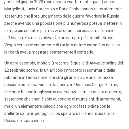
porta
del giugno 2023 (non ricordo esattamente quale) ancora
Margelletti, Lucio Caracciolo e Dario Fabbri hanno reiteratamente
sostenuto che il prolungamento della guerra favorisce la Russia
perché avendo una popolazione più numerosa poteva mettere in
campo più soldati e più mezzi di quanti noi possiamo fornire
all’Ucraina. E a nulla valeva che un sempre più stranito Bruno
Vespa cercasse vanamente di far loro notare come fino ad allora
la realtà aveva mostrato esattamente il contrario.
Un altro esempio, molto più recente, è quello di
Avvenire
online del
22 febbraio scorso. In un articolo introdotto in sommario dalla
roboante affermazione che «tra gli analisti c’è una certezza:
nessuno potrà mai vincere la guerra in Ucraina», Giorgio Ferrari,
che pure ha una lunghissima esperienza come cronista di guerra,
sosteneva che «non è solo questione di munizioni, di armamenti,
ma di un elementare calcolo che ogni professionista con le
stellette sa fare: per ogni colpo sparato dai cannoni ucraini, la
Russia ne spara dieci».