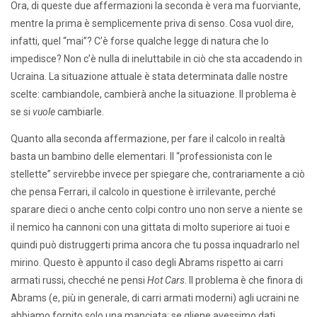
Ora, di queste due affermazioni la seconda è vera ma fuorviante,
mentre la prima è semplicemente priva di senso. Cosa vuol dire,
infatti, quel “mai”? C’è forse qualche legge di natura che lo
impedisce? Non c’è nulla di ineluttabile in ciò che sta accadendo in
Ucraina. La situazione attuale è stata determinata dalle nostre
scelte: cambiandole, cambierà anche la situazione. Il problema è
se si
vuole
cambiarle.
Quanto alla seconda affermazione, per fare il calcolo in realtà
basta un bambino delle elementari. Il “professionista con le
stellette” servirebbe invece per spiegare che, contrariamente a ciò
che pensa Ferrari, il calcolo in questione è irrilevante, perché
sparare dieci o anche cento colpi contro uno non serve a niente se
il nemico ha cannoni con una gittata di molto superiore ai tuoi e
quindi può distruggerti prima ancora che tu possa inquadrarlo nel
mirino. Questo è appunto il caso degli Abrams rispetto ai carri
armati russi, checché ne pensi
Hot Cars
. Il problema è che finora di
Abrams (e, più in generale, di carri armati moderni) agli ucraini ne
abbiamo fornito solo una manciata: se gliene avessimo dati