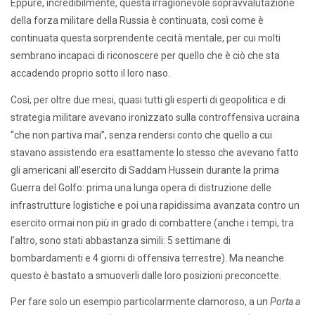
Eppure, incredibilmente, questa irragionevole sopravvalutazione
della forza militare della Russia è continuata, così come è
continuata questa sorprendente cecità mentale, per cui molti
sembrano incapaci di riconoscere per quello che è ciò che sta
accadendo proprio sotto il loro naso.
Così, per oltre due mesi, quasi tutti gli esperti di geopolitica e di
strategia militare avevano ironizzato sulla controffensiva ucraina
“che non partiva mai”, senza rendersi conto che quello a cui
stavano assistendo era esattamente lo stesso che avevano fatto
gli americani all’esercito di Saddam Hussein durante la prima
Guerra del Golfo: prima una lunga opera di distruzione delle
infrastrutture logistiche e poi una rapidissima avanzata contro un
esercito ormai non più in grado di combattere (anche i tempi, tra
l’altro, sono stati abbastanza simili: 5 settimane di
bombardamenti e 4 giorni di offensiva terrestre). Ma neanche
questo è bastato a smuoverli dalle loro posizioni preconcette.
Per fare solo un esempio particolarmente clamoroso, a un
Porta a