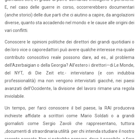
E, nel caso delle guerre in corso, occorrerebbero documentari
(anche storici) delle due parti che ci aiutino a capire, da angolazioni
diverse, quanto sta accadendo nel mondo e le cause alle origini dei
vari conflitti.
Conoscere le opinioni politiche dei direttori dei grandi quotidiani o
dei loro vice o caporedattori può avere qualche interesse ma quale
contributo conoscitivo reale possono dare, ad es., al problema
dell’Azerbaigian o della Georgia? All’estero i direttori—di Le Monde,
del NYT, di Die Zeit etc.- intervistano (e con indubbia
professionalità) ma non vengono intervistati giacché, nei paesi
avanzati dell’Occidente, la divisione del lavoro rimane una regola
inviolabile.
Un tempo, per farci conoscere il bel paese, la RAI produceva
inchieste affidate a scrittori come Mario Soldati o a grandi
giornalisti come Sergio Zavoli che rappresentano, tuttora
,documenti di straordinaria utilità per chi intenda studiare il nostro
recente passato. Non si potrebbe pensare, dove è possibile, a fare