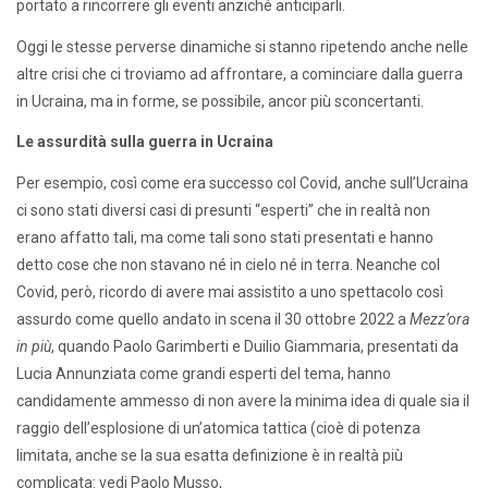
portato a rincorrere gli eventi anziché anticiparli.
Oggi le stesse perverse dinamiche si stanno ripetendo anche nelle
altre crisi che ci troviamo ad affrontare, a cominciare dalla guerra
in Ucraina, ma in forme, se possibile, ancor più sconcertanti.
Le assurdità sulla guerra in Ucraina
Per esempio, così come era successo col Covid, anche sull’Ucraina
ci sono stati diversi casi di presunti “esperti” che in realtà non
erano affatto tali, ma come tali sono stati presentati e hanno
detto cose che non stavano né in cielo né in terra. Neanche col
Covid, però, ricordo di avere mai assistito a uno spettacolo così
assurdo come quello andato in scena il 30 ottobre 2022 a
Mezz’ora
in più
, quando Paolo Garimberti e Duilio Giammaria, presentati da
Lucia Annunziata come grandi esperti del tema, hanno
candidamente ammesso di non avere la minima idea di quale sia il
raggio dell’esplosione di un’atomica tattica (cioè di potenza
limitata, anche se la sua esatta definizione è in realtà più
complicata: vedi Paolo Musso,