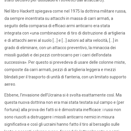
stato decisivo per dissuadere i sovietici dall’attaccarci).
Nel libro Hackett spiegava come nel 1975 la dottrina militare russa,
da sempre incentrata su attacchi in massa di carri armati, a
seguito della comparsa di efficaci armi anticarro era stata
integrata con «una combinazione di tiro di distruzione di artiglieria
e di attacchi aerei al suolo […] e […] azioni ad alta velocità, […] in
grado di eliminare, con un attacco preventivo, la minaccia dei
missili guidati e dei pezzi controcarro per i carri dell’ondata
successiva». Per questo si prevedeva di usare delle colonne miste,
composte da carri armati, pezzi di artiglieria leggera e mezzi
blindati per il trasporto di unità di fanteria, con un limitato supporto
aereo.
Ebbene, l’invasione dell’Ucraina si è svolta esattamente così. Ma
questa nuova dottrina non era mai stata testata sul campo e (per
fortuna) alla prova dei fatti si è dimostrata inefficace: i russi non
sono riusciti a distruggere i missili anticarro nemici in misura
significativa e così gli ucraini hanno fatto il tiro al bersaglio sulle