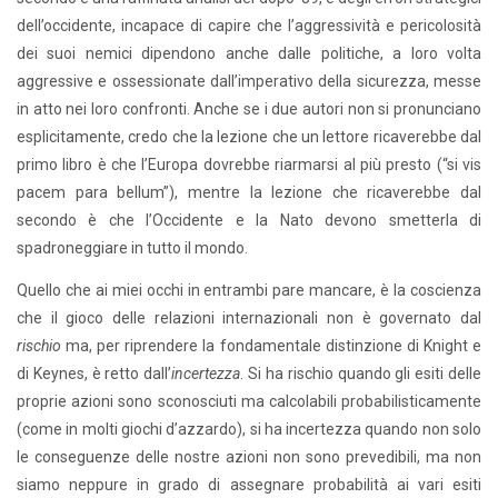
dell’occidente, incapace di capire che l’aggressività e pericolosità
dei suoi nemici dipendono anche dalle politiche, a loro volta
aggressive e ossessionate dall’imperativo della sicurezza, messe
in atto nei loro confronti. Anche se i due autori non si pronunciano
esplicitamente, credo che la lezione che un lettore ricaverebbe dal
primo libro è che l’Europa dovrebbe riarmarsi al più presto (“si vis
pacem para bellum”), mentre la lezione che ricaverebbe dal
secondo è che l’Occidente e la Nato devono smetterla di
spadroneggiare in tutto il mondo.
Quello che ai miei occhi in entrambi pare mancare, è la coscienza
che il gioco delle relazioni internazionali non è governato dal
rischio
ma, per riprendere la fondamentale distinzione di Knight e
di Keynes, è retto dall’
incertezza
. Si ha rischio quando gli esiti delle
proprie azioni sono sconosciuti ma calcolabili probabilisticamente
(come in molti giochi d’azzardo), si ha incertezza quando non solo
le conseguenze delle nostre azioni non sono prevedibili, ma non
siamo neppure in grado di assegnare probabilità ai vari esiti