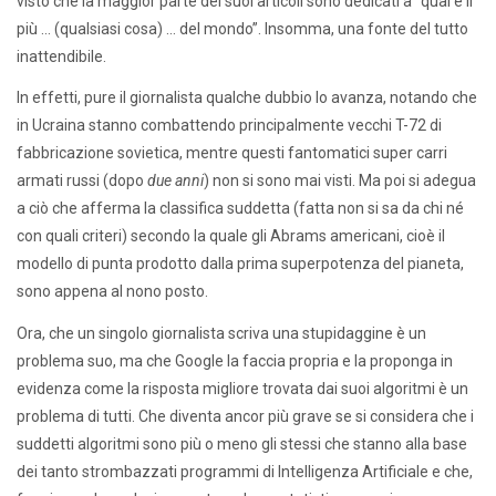
visto che la maggior parte dei suoi articoli sono dedicati a “qual è il
più … (qualsiasi cosa) … del mondo”. Insomma, una fonte del tutto
inattendibile.
In effetti, pure il giornalista qualche dubbio lo avanza, notando che
in Ucraina stanno combattendo principalmente vecchi T-72 di
fabbricazione sovietica, mentre questi fantomatici super carri
armati russi (dopo
due anni
) non si sono mai visti. Ma poi si adegua
a ciò che afferma la classifica suddetta (fatta non si sa da chi né
con quali criteri) secondo la quale gli Abrams americani, cioè il
modello di punta prodotto dalla prima superpotenza del pianeta,
sono appena al nono posto.
Ora, che un singolo giornalista scriva una stupidaggine è un
problema suo, ma che Google la faccia propria e la proponga in
evidenza come la risposta migliore trovata dai suoi algoritmi è un
problema di tutti. Che diventa ancor più grave se si considera che i
suddetti algoritmi sono più o meno gli stessi che stanno alla base
dei tanto strombazzati programmi di Intelligenza Artificiale e che,