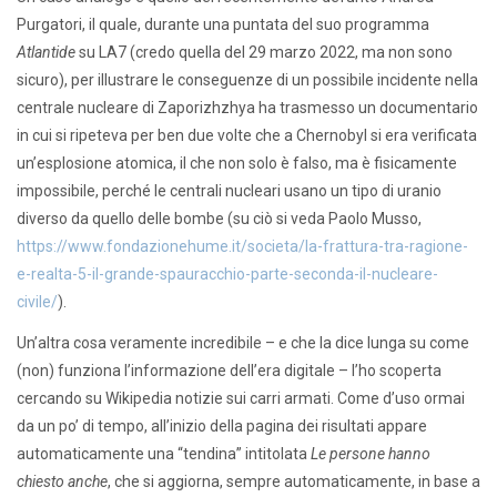
Purgatori, il quale, durante una puntata del suo programma
Atlantide
su LA7 (credo quella del 29 marzo 2022, ma non sono
sicuro), per illustrare le conseguenze di un possibile incidente nella
centrale nucleare di Zaporizhzhya ha trasmesso un documentario
in cui si ripeteva per ben due volte che a Chernobyl si era verificata
un’esplosione atomica, il che non solo è falso, ma è fisicamente
impossibile, perché le centrali nucleari usano un tipo di uranio
diverso da quello delle bombe (su ciò si veda Paolo Musso,
https://www.fondazionehume.it/societa/la-frattura-tra-ragione-
e-realta-5-il-grande-spauracchio-parte-seconda-il-nucleare-
civile/
).
Un’altra cosa veramente incredibile – e che la dice lunga su come
(non) funziona l’informazione dell’era digitale – l’ho scoperta
cercando su Wikipedia notizie sui carri armati. Come d’uso ormai
da un po’ di tempo, all’inizio della pagina dei risultati appare
automaticamente una “tendina” intitolata
Le persone hanno
chiesto anche
, che si aggiorna, sempre automaticamente, in base a