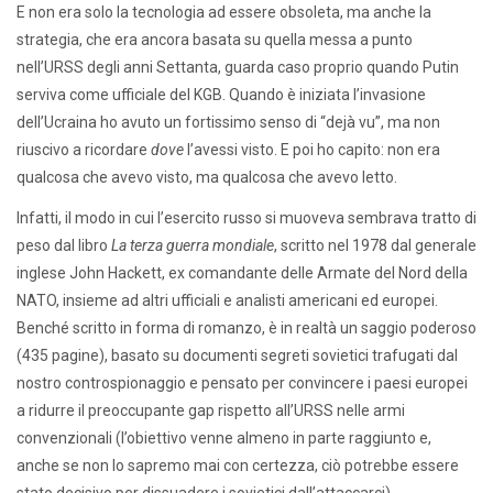
E non era solo la tecnologia ad essere obsoleta, ma anche la
strategia, che era ancora basata su quella messa a punto
nell’URSS degli anni Settanta, guarda caso proprio quando Putin
serviva come ufficiale del KGB. Quando è iniziata l’invasione
dell’Ucraina ho avuto un fortissimo senso di “dejà vu”, ma non
riuscivo a ricordare
dove
l’avessi visto. E poi ho capito: non era
qualcosa che avevo visto, ma qualcosa che avevo letto.
Infatti, il modo in cui l’esercito russo si muoveva sembrava tratto di
peso dal libro
La terza guerra mondiale
, scritto nel 1978 dal generale
inglese John Hackett, ex comandante delle Armate del Nord della
NATO, insieme ad altri ufficiali e analisti americani ed europei.
Benché scritto in forma di romanzo, è in realtà un saggio poderoso
(435 pagine), basato su documenti segreti sovietici trafugati dal
nostro controspionaggio e pensato per convincere i paesi europei
a ridurre il preoccupante gap rispetto all’URSS nelle armi
convenzionali (l’obiettivo venne almeno in parte raggiunto e,
anche se non lo sapremo mai con certezza, ciò potrebbe essere