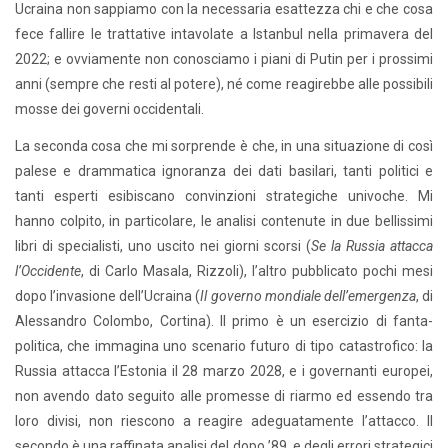
Ucraina non sappiamo con la necessaria esattezza chi e che cosa
fece fallire le trattative intavolate a Istanbul nella primavera del
2022; e ovviamente non conosciamo i piani di Putin per i prossimi
anni (sempre che resti al potere), né come reagirebbe alle possibili
mosse dei governi occidentali.
La seconda cosa che mi sorprende è che, in una situazione di così
palese e drammatica ignoranza dei dati basilari, tanti politici e
tanti esperti esibiscano convinzioni strategiche univoche. Mi
hanno colpito, in particolare, le analisi contenute in due bellissimi
libri di specialisti, uno uscito nei giorni scorsi (
Se la Russia attacca
l’Occidente
, di Carlo Masala, Rizzoli), l’altro pubblicato pochi mesi
dopo l’invasione dell’Ucraina (
Il governo mondiale dell’emergenza
, di
Alessandro Colombo, Cortina). Il primo è un esercizio di fanta-
politica, che immagina uno scenario futuro di tipo catastrofico: la
Russia attacca l’Estonia il 28 marzo 2028, e i governanti europei,
non avendo dato seguito alle promesse di riarmo ed essendo tra
loro divisi, non riescono a reagire adeguatamente l’attacco. Il
secondo è una raffinata analisi del dopo ’89, e degli errori strategici