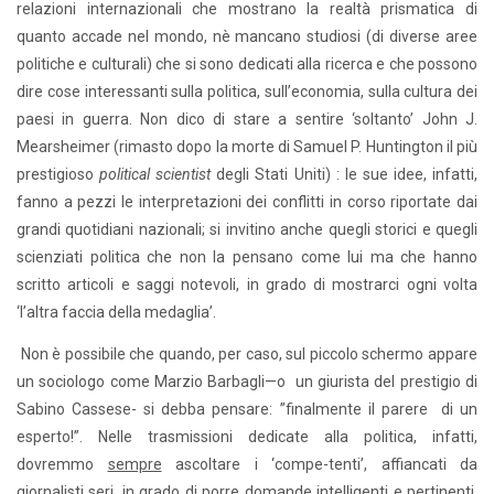
relazioni internazionali che mostrano la realtà prismatica di
quanto accade nel mondo, nè mancano studiosi (di diverse aree
politiche e culturali) che si sono dedicati alla ricerca e che possono
dire cose interessanti sulla politica, sull’economia, sulla cultura dei
paesi in guerra. Non dico di stare a sentire ‘soltanto’ John J.
Mearsheimer (rimasto dopo la morte di Samuel P. Huntington il più
prestigioso
political scientist
degli Stati Uniti) : le sue idee, infatti,
fanno a pezzi le interpretazioni dei conflitti in corso riportate dai
grandi quotidiani nazionali; si invitino anche quegli storici e quegli
scienziati politica che non la pensano come lui ma che hanno
scritto articoli e saggi notevoli, in grado di mostrarci ogni volta
‘l’altra faccia della medaglia’.
Non è possibile che quando, per caso, sul piccolo schermo appare
un sociologo come Marzio Barbagli—o un giurista del prestigio di
Sabino Cassese- si debba pensare: ”finalmente il parere di un
esperto!”. Nelle trasmissioni dedicate alla politica, infatti,
dovremmo
sempre
ascoltare i ‘compe-tenti’, affiancati da
giornalisti seri, in grado di porre domande intelligenti e pertinenti.