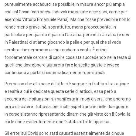
puntualmente accaduto, se possibile in misura ancor più ampia
che col Covid (con poche lodevoli ma isolate eccezioni, come per
esempio Vittorio Emanuele Parsi). Ma che fosse prevedibile non lo
rende meno grave, né, soprattutto, meno preoccupante, in
particolare per quanto riguarda l’Ucraina: perché in Ucraina (e
non
in Palestina) ci stiamo giocando la pelle e per quel che si vede
sembra che nemmeno ce ne rendiamo conto. È quindi
fondamentale cercare di capire cosa sta succedendo nella testa di
quelli che dovrebbero aiutarci a fare le scelte giuste e invece
continuano a portarci sistematicamente fuori strada.
Premesso che alla base di tutto c’è sempre la frattura tra ragione
e realtà a cui è dedicata questa serie di articoli, essa però a
seconda delle situazioni si manifesta in modi diversi, che andremo
ora a discutere. Tuttavia, per molti aspetti anche nelle due guerre
in corso si stanno ripresentando dinamiche già viste con il Covid, la
cui lezione evidentemente non è stata affatto appresa.
Gli errori sul Covid sono stati causati essenzialmente da cinque