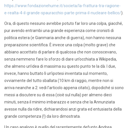
https://www.fondazionehume.it/societa/la-frattura-tra-ragione-
e-realta-4-il-grande-spauracchio-parte-prima-il-nucleare-bellico/
).
Ora, di questo nessuno avrebbe potuto far loro una colpa, giacché,
pur avendo entrambi una grande esperienza come cronisti di
politica estera (e Gianmaria anche di guerra), non hanno nessuna
preparazione scientifica. È invece una colpa (molto grave) che
abbiano accettato di parlare di qualcosa che non conoscevano,
senza nemmeno fare lo sforzo di dare un’occhiata a Wikipedia,
che almeno un’idea di massima su questo punto te la dà. I due,
invece, hanno buttato lì un’ipotesi inventata sul momento,
ovviamente del tutto sballata (10 km di raggio, mentre non si
arriva neanche a 2: vedi l’articolo appena citato), dopodiché si sono
messi a discutere su di essa (cioè sul nulla) per almeno dieci
minuti, senza il minimo imbarazzo e senza che la Annunziata
avesse nulla da ridire, dichiarandosi anzi grata ed entusiasta della
grande competenza (!) da loro dimostrata.
Un caso analogo è quello del recentemente defunto Andrea