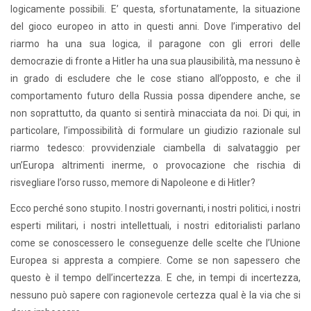
logicamente possibili. E’ questa, sfortunatamente, la situazione
del gioco europeo in atto in questi anni. Dove l’imperativo del
riarmo ha una sua logica, il paragone con gli errori delle
democrazie di fronte a Hitler ha una sua plausibilità, ma nessuno è
in grado di escludere che le cose stiano all’opposto, e che il
comportamento futuro della Russia possa dipendere anche, se
non soprattutto, da quanto si sentirà minacciata da noi. Di qui, in
particolare, l’impossibilità di formulare un giudizio razionale sul
riarmo tedesco: provvidenziale ciambella di salvataggio per
un’Europa altrimenti inerme, o provocazione che rischia di
risvegliare l’orso russo, memore di Napoleone e di Hitler?
Ecco perché sono stupito. I nostri governanti, i nostri politici, i nostri
esperti militari, i nostri intellettuali, i nostri editorialisti parlano
come se conoscessero le conseguenze delle scelte che l’Unione
Europea si appresta a compiere. Come se non sapessero che
questo è il tempo dell’incertezza. E che, in tempi di incertezza,
nessuno può sapere con ragionevole certezza qual è la via che si