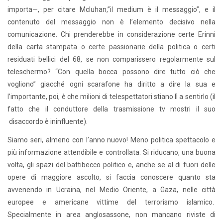
importa—, per citare Mcluhan,”il medium è il messaggio”, e il
contenuto del messaggio non è l’elemento decisivo nella
comunicazione. Chi prenderebbe in considerazione certe Erinni
della carta stampata o certe passionarie della politica o certi
residuati bellici del 68, se non comparissero regolarmente sul
teleschermo? “Con quella bocca possono dire tutto ciò che
vogliono” giacché ogni scarafone ha diritto a dire la sua e
l’importante, poi, è che milioni di telespettatori stiano lì a sentirlo (il
fatto che il conduttore della trasmissione tv mostri il suo
disaccordo è ininfluente).
Siamo seri, almeno con l’anno nuovo! Meno politica spettacolo e
più informazione attendibile e controllata. Si riducano, una buona
volta, gli spazi del battibecco politico e, anche se al di fuori delle
opere di maggiore ascolto, si faccia conoscere quanto sta
avvenendo in Ucraina, nel Medio Oriente, a Gaza, nelle città
europee e americane vittime del terrorismo islamico.
Specialmente in area anglosassone, non mancano riviste di