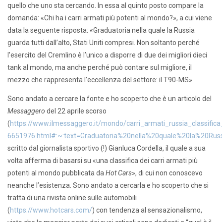
quello che uno sta cercando. In essa al quinto posto compare la
domanda: «Chi ha i carri armati più potenti al mondo?», a cui viene
data la seguente risposta: «Graduatoria nella quale la Russia
guarda tutti dall’alto, Stati Uniti compresi. Non soltanto perché
l’esercito del Cremlino è l’unico a disporre di due dei migliori dieci
tank al mondo, ma anche perché può contare sul migliore, il
mezzo che rappresenta l’eccellenza del settore: il T90-MS».
Sono andato a cercare la fonte e ho scoperto che è un articolo del
Messaggero
del 22 aprile scorso
(
https://www.ilmessaggero.it/mondo/carri_armati_russia_classific
6651976.html#:~:text=Graduatoria%20nella%20quale%20la%20Rus
scritto dal giornalista sportivo (!) Gianluca Cordella, il quale a sua
volta afferma di basarsi su «una classifica dei carri armati più
potenti al mondo pubblicata da
Hot Cars
», di cui non conoscevo
neanche l’esistenza. Sono andato a cercarla e ho scoperto che si
tratta di una rivista online sulle automobili
(
https://www.hotcars.com/
) con tendenza al sensazionalismo,