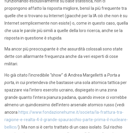
funzionando esclusivamente su base statistica, non ci
propongono affatto la risposta migliore, bensì la più frequente tra
quelle che si trovano su Internet (giacché per la IA ciò che non è su
Internet semplicemente non esiste) o, come in questo caso, quella
che usa le parole più simili a quelle della loro ricerca, anche se la
risposta in questione è stupida.
Ma ancor più preoccupante è che assurdità colossali sono state
dette con allarmante frequenza anche da veri esperti di cose
militari.
Ho già citato l’incredibile “show” di Andrea Margelletti a
Porta a
porta
, in cui pretendeva che bastasse una sola atomica tattica per
spazzare via l’intero esercito ucraino, dispiegato in una zona
grande quanto l’intera pianura padana, quando invece ci vorrebbe
almeno un quindicesimo dell’intero arsenale atomico russo (vedi
ancora
https://www.fondazionehume.it/societa/la-frattura-tra-
ragione-e-realta-4-il-grande-spauracchio-parte-prima-il-nucleare-
bellico/
). Ma non si è certo trattato di un caso isolato. Sul rischio