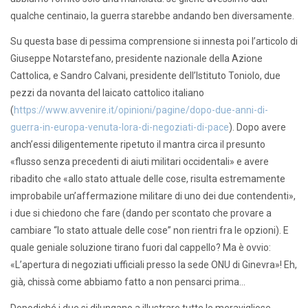
qualche centinaio, la guerra starebbe andando ben diversamente.
Su questa base di pessima comprensione si innesta poi l’articolo di
Giuseppe Notarstefano, presidente nazionale della Azione
Cattolica, e Sandro Calvani, presidente dell’Istituto Toniolo, due
pezzi da novanta del laicato cattolico italiano
(
https://www.avvenire.it/opinioni/pagine/dopo-due-anni-di-
guerra-in-europa-venuta-lora-di-negoziati-di-pace
). Dopo avere
anch’essi diligentemente ripetuto il mantra circa il presunto
«flusso senza precedenti di aiuti militari occidentali» e avere
ribadito che «allo stato attuale delle cose, risulta estremamente
improbabile un’affermazione militare di uno dei due contendenti»,
i due si chiedono che fare (dando per scontato che provare a
cambiare “lo stato attuale delle cose” non rientri fra le opzioni). E
quale geniale soluzione tirano fuori dal cappello? Ma è ovvio:
«L’apertura di negoziati ufficiali presso la sede ONU di Ginevra»! Eh,
già, chissà come abbiamo fatto a non pensarci prima…
Dopodiché i due si dilungano a illustrare tutte le meravigliose