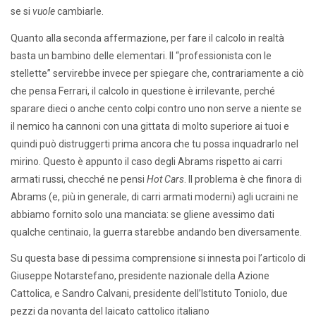
se si
vuole
cambiarle.
Quanto alla seconda affermazione, per fare il calcolo in realtà
basta un bambino delle elementari. Il “professionista con le
stellette” servirebbe invece per spiegare che, contrariamente a ciò
che pensa Ferrari, il calcolo in questione è irrilevante, perché
sparare dieci o anche cento colpi contro uno non serve a niente se
il nemico ha cannoni con una gittata di molto superiore ai tuoi e
quindi può distruggerti prima ancora che tu possa inquadrarlo nel
mirino. Questo è appunto il caso degli Abrams rispetto ai carri
armati russi, checché ne pensi
Hot Cars
. Il problema è che finora di
Abrams (e, più in generale, di carri armati moderni) agli ucraini ne
abbiamo fornito solo una manciata: se gliene avessimo dati
qualche centinaio, la guerra starebbe andando ben diversamente.
Su questa base di pessima comprensione si innesta poi l’articolo di
Giuseppe Notarstefano, presidente nazionale della Azione
Cattolica, e Sandro Calvani, presidente dell’Istituto Toniolo, due
pezzi da novanta del laicato cattolico italiano