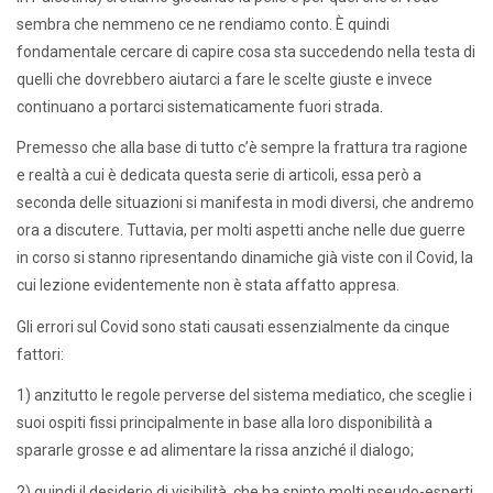
sembra che nemmeno ce ne rendiamo conto. È quindi
fondamentale cercare di capire cosa sta succedendo nella testa di
quelli che dovrebbero aiutarci a fare le scelte giuste e invece
continuano a portarci sistematicamente fuori strada.
Premesso che alla base di tutto c’è sempre la frattura tra ragione
e realtà a cui è dedicata questa serie di articoli, essa però a
seconda delle situazioni si manifesta in modi diversi, che andremo
ora a discutere. Tuttavia, per molti aspetti anche nelle due guerre
in corso si stanno ripresentando dinamiche già viste con il Covid, la
cui lezione evidentemente non è stata affatto appresa.
Gli errori sul Covid sono stati causati essenzialmente da cinque
fattori:
1) anzitutto le regole perverse del sistema mediatico, che sceglie i
suoi ospiti fissi principalmente in base alla loro disponibilità a
spararle grosse e ad alimentare la rissa anziché il dialogo;
2) quindi il desiderio di visibilità, che ha spinto molti pseudo-esperti