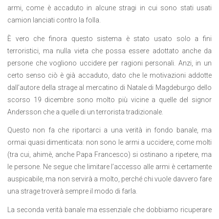
armi, come è accaduto in alcune stragi in cui sono stati usati
camion lanciati contro la folla.
È vero che finora questo sistema è stato usato solo a fini
terroristici, ma nulla vieta che possa essere adottato anche da
persone che vogliono uccidere per ragioni personali. Anzi, in un
certo senso ciò è già accaduto, dato che le motivazioni addotte
dall’autore della strage al mercatino di Natale di Magdeburgo dello
scorso 19 dicembre sono molto più vicine a quelle del signor
Andersson che a quelle di un terrorista tradizionale.
Questo non fa che riportarci a una verità in fondo banale, ma
ormai quasi dimenticata: non sono le armi a uccidere, come molti
(tra cui, ahimè, anche Papa Francesco) si ostinano a ripetere, ma
le persone. Ne segue che limitare l’accesso alle armi è certamente
auspicabile, ma non servirà a molto, perché chi vuole davvero fare
una strage troverà sempre il modo di farla.
La seconda verità banale ma essenziale che dobbiamo ricuperare