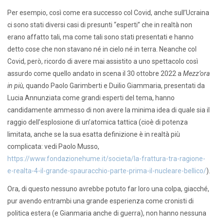
Per esempio, così come era successo col Covid, anche sull’Ucraina
ci sono stati diversi casi di presunti “esperti” che in realtà non
erano affatto tali, ma come tali sono stati presentati e hanno
detto cose che non stavano né in cielo né in terra. Neanche col
Covid, però, ricordo di avere mai assistito a uno spettacolo così
assurdo come quello andato in scena il 30 ottobre 2022 a
Mezz’ora
in più
, quando Paolo Garimberti e Duilio Giammaria, presentati da
Lucia Annunziata come grandi esperti del tema, hanno
candidamente ammesso di non avere la minima idea di quale sia il
raggio dell’esplosione di un’atomica tattica (cioè di potenza
limitata, anche se la sua esatta definizione è in realtà più
complicata: vedi Paolo Musso,
https://www.fondazionehume.it/societa/la-frattura-tra-ragione-
e-realta-4-il-grande-spauracchio-parte-prima-il-nucleare-bellico/
).
Ora, di questo nessuno avrebbe potuto far loro una colpa, giacché,
pur avendo entrambi una grande esperienza come cronisti di
politica estera (e Gianmaria anche di guerra), non hanno nessuna