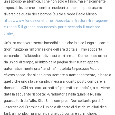
un’esplosione atomica, il che non solo è falso, ma è fisicamente
impossibile, perché le centrali nucleari usano un tipo di uranio
diverso da quello delle bombe (su ciò si veda Paolo Musso,
https://www.fondazionehume.it/societa/la-frattura-tra-ragione-
e-realta-5-il-grande-spauracchio-parte-seconda-il-nucleare-
civile/
).
Un’altra cosa veramente incredibile – e che la dice lunga su come
(non) funziona l’informazione dell’era digitale – l’ho scoperta
cercando su Wikipedia notizie sui carri armati. Come d’uso ormai
da un po’ di tempo, all’inizio della pagina dei risultati appare
automaticamente una “tendina” intitolata
Le persone hanno
chiesto anche
, che si aggiorna, sempre automaticamente, in base a
quello che uno sta cercando. In essa al quinto posto compare la
domanda: «Chi ha i carri armati più potenti al mondo?», a cui viene
data la seguente risposta: «Graduatoria nella quale la Russia
guarda tutti dall’alto, Stati Uniti compresi. Non soltanto perché
l’esercito del Cremlino è l’unico a disporre di due dei migliori dieci
tank al mondo, ma anche perché può contare sul migliore, il