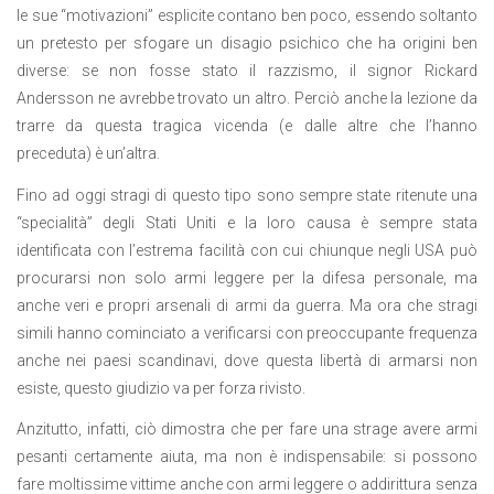
le sue “motivazioni” esplicite contano ben poco, essendo soltanto
un pretesto per sfogare un disagio psichico che ha origini ben
diverse: se non fosse stato il razzismo, il signor Rickard
Andersson ne avrebbe trovato un altro. Perciò anche la lezione da
trarre da questa tragica vicenda (e dalle altre che l’hanno
preceduta) è un’altra.
Fino ad oggi stragi di questo tipo sono sempre state ritenute una
“specialità” degli Stati Uniti e la loro causa è sempre stata
identificata con l’estrema facilità con cui chiunque negli USA può
procurarsi non solo armi leggere per la difesa personale, ma
anche veri e propri arsenali di armi da guerra. Ma ora che stragi
simili hanno cominciato a verificarsi con preoccupante frequenza
anche nei paesi scandinavi, dove questa libertà di armarsi non
esiste, questo giudizio va per forza rivisto.
Anzitutto, infatti, ciò dimostra che per fare una strage avere armi
pesanti certamente aiuta, ma non è indispensabile: si possono
fare moltissime vittime anche con armi leggere o addirittura senza