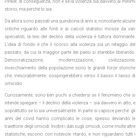
Pinker, di conseguenza, non è se la violenza sia davvero ai minimi
storici, ma perché lo sia.
Da allora sono passati una quindicina di anni e, nonostante alcune
critiche riguardo alle fonti e ai calcoli statistici mosse da vari
specialisti, la tesi del declino della violenza è tuttora dominante.
L’idea di fondo è che il ricorso alla violenza sia un retaggio del
passato, da cui la maggior parte dei paesi si starebbe liberando.
Democratizzazione, modernizzazione, civilizzazione,
invecchiamento della popolazione sono le grandi forze storiche
che, inesorabilmente, sospingerebbero verso il basso il tasso di
omicidio.
Curiosamente, sono ben pochi a chiedersi se il fenomeno che si
intende spiegare – il declino della violenza – sia davvero in atto, e
soprattutto se lo sia universalmente. In parte si capisce perché: gli
anni del covid hanno complicato le cose, spesso deviando le
traiettorie degli omicidi. Inoltre i dati sugli omicidi, come molte altre
statistiche, escono con notevole ritardo, e non riguardano tutti i