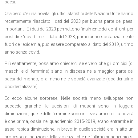
paesi.
Ora però c’è una novità: gli uffici statistici delle Nazioni Unite hanno
recentemente rilasciato i dati del 2023 per buona parte dei paesi
importanti. E i dati del 2023 permettono finalmente dei confronti per
così dire “covid-free: il dato del 2023, primo anno sostanzialmente
fuori dell’epidemia, può essere comparato al dato del 2019, ultimo
anno senza covid.
Più esattamente, possiamo chiederci se è vero che gli omicidi (di
maschi e di femmine) siano in discesa nella maggior parte dei
paesi del mondo, o almeno nelle società avanzate (occidentali o
occidentalizzate).
Ed ecco alcune sorprese. Nelle società meno sviluppate non
succede granché: le uccisioni di maschi sono in leggera
diminuzione, quelle delle femmine sono in lieve aumento. La novità
è che prima, ossia nel quadriennio 2015-2019, erano entrambe in
assai rapida diminuzione. In breve: in quelle società era in atto un
processo di riduzione della violenza, che nell’ultimo quadriennio si