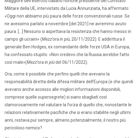
Maggiore dell’esercito italiano nonché presidente del Comitato
Militare della UE, intervistato da Lucia Annunziata, ha affermato:
«Oggi non abbiamo più paura delle forze convenzionali russe. Se
ne avessimo parlato a novembre [del 2021] ne avremmo avuto
paura. […] Nessuno si aspettava la resistenza che hanno messo in
campo gli ucraini» (
Mezz’ora in più
, 20/11/2022). E addirittura il
generale Ben Hodges, ex comandante delle forze USA in Europa,
ha confessato stupito: «Non credevo che la Russia avrebbe fatto
così male»(
Mezz’ora in più
del 06/11/2022).
Ora, come è possibile che perfino quelli che avevano la
responsabilità diretta della difesa militare dell’Europa (e che quindi
avevano anche accesso alle migliori informazioni disponibili,
comprese quelle supersegrete) si siano sbagliati così
clamorosamente nel valutare la forza di quello che, nonostante le
relazioni relativamente pacifiche che si erano stabilite negli ultimi
anni, restava pur sempre, almeno potenzialmente, il nostro più
pericoloso nemico?