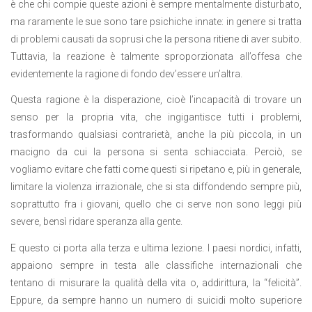
è che chi compie queste azioni è sempre mentalmente disturbato,
ma raramente le sue sono tare psichiche innate: in genere si tratta
di problemi causati da soprusi che la persona ritiene di aver subito.
Tuttavia, la reazione è talmente sproporzionata all’offesa che
evidentemente la ragione di fondo dev’essere un’altra.
Questa ragione è la disperazione, cioè l’incapacità di trovare un
senso per la propria vita, che ingigantisce tutti i problemi,
trasformando qualsiasi contrarietà, anche la più piccola, in un
macigno da cui la persona si senta schiacciata. Perciò, se
vogliamo evitare che fatti come questi si ripetano e, più in generale,
limitare la violenza irrazionale, che si sta diffondendo sempre più,
soprattutto fra i giovani, quello che ci serve non sono leggi più
severe, bensì ridare speranza alla gente.
E questo ci porta alla terza e ultima lezione. I paesi nordici, infatti,
appaiono sempre in testa alle classifiche internazionali che
tentano di misurare la qualità della vita o, addirittura, la “felicità”.
Eppure, da sempre hanno un numero di suicidi molto superiore