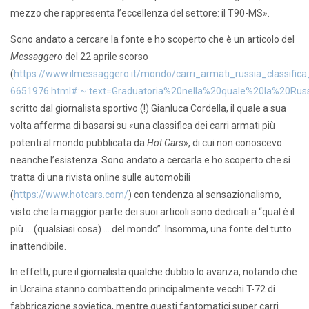
mezzo che rappresenta l’eccellenza del settore: il T90-MS».
Sono andato a cercare la fonte e ho scoperto che è un articolo del
Messaggero
del 22 aprile scorso
(
https://www.ilmessaggero.it/mondo/carri_armati_russia_classific
6651976.html#:~:text=Graduatoria%20nella%20quale%20la%20Rus
scritto dal giornalista sportivo (!) Gianluca Cordella, il quale a sua
volta afferma di basarsi su «una classifica dei carri armati più
potenti al mondo pubblicata da
Hot Cars
», di cui non conoscevo
neanche l’esistenza. Sono andato a cercarla e ho scoperto che si
tratta di una rivista online sulle automobili
(
https://www.hotcars.com/
) con tendenza al sensazionalismo,
visto che la maggior parte dei suoi articoli sono dedicati a “qual è il
più … (qualsiasi cosa) … del mondo”. Insomma, una fonte del tutto
inattendibile.
In effetti, pure il giornalista qualche dubbio lo avanza, notando che
in Ucraina stanno combattendo principalmente vecchi T-72 di
fabbricazione sovietica, mentre questi fantomatici super carri