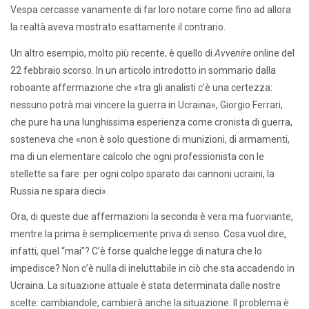
Vespa cercasse vanamente di far loro notare come fino ad allora
la realtà aveva mostrato esattamente il contrario.
Un altro esempio, molto più recente, è quello di
Avvenire
online del
22 febbraio scorso. In un articolo introdotto in sommario dalla
roboante affermazione che «tra gli analisti c’è una certezza:
nessuno potrà mai vincere la guerra in Ucraina», Giorgio Ferrari,
che pure ha una lunghissima esperienza come cronista di guerra,
sosteneva che «non è solo questione di munizioni, di armamenti,
ma di un elementare calcolo che ogni professionista con le
stellette sa fare: per ogni colpo sparato dai cannoni ucraini, la
Russia ne spara dieci».
Ora, di queste due affermazioni la seconda è vera ma fuorviante,
mentre la prima è semplicemente priva di senso. Cosa vuol dire,
infatti, quel “mai”? C’è forse qualche legge di natura che lo
impedisce? Non c’è nulla di ineluttabile in ciò che sta accadendo in
Ucraina. La situazione attuale è stata determinata dalle nostre
scelte: cambiandole, cambierà anche la situazione. Il problema è