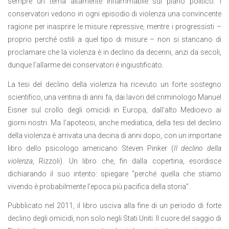
sempre un tema altamente infiammabile sul piano politico. I
conservatori vedono in ogni episodio di violenza una convincente
ragione per inasprire le misure repressive, mentre i progressisti –
proprio perché ostili a quel tipo di misure – non si stancano di
proclamare che la violenza è in declino da decenni, anzi da secoli,
dunque l’allarme dei conservatori è ingiustificato.
La tesi del declino della violenza ha ricevuto un forte sostegno
scientifico, una ventina di anni fa, dai lavori del criminologo Manuel
Eisner sul crollo degli omicidi in Europa, dall’alto Medioevo ai
giorni nostri. Ma l’apoteosi, anche mediatica, della tesi del declino
della violenza è arrivata una decina di anni dopo, con un importane
libro dello psicologo americano Steven Pinker (
Il declino della
violenza
, Rizzoli). Un libro che, fin dalla copertina, esordisce
dichiarando il suo intento: spiegare “perché quella che stiamo
vivendo è probabilmente l’epoca più pacifica della storia”.
Pubblicato nel 2011, il libro usciva alla fine di un periodo di forte
declino degli omicidi, non solo negli Stati Uniti. Il cuore del saggio di