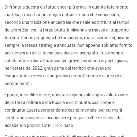
Di fronte a questa disfatta, ancor più grave in quanto totalmente
inattesa, i russi hanno reagito nel solo modo che conoscono,
secondo una tradizione ancestrale che risale addirittura al tempo
dei primi Zar: con la forza bruta, triplicando la massa di truppe sul
terreno. Per un po’ questo ha funzionato, ma, siccome seguivano
sempre la stessa strategia antiquata, non appena abbiamo fornito
agli ucraini un po’ di tecnologia
davvero
avanzata i russi hanno
subito un’altra disfatta, ancor più grave, perdendo in pochi giorni,
nell’estate del 2022, gran parte dei territori che avevano
conquistato in mesi di sanguinosi combattimenti e a prezzo di
perdite terribili.
Eppure, incredibilmente, questa irragionevole sopravvalutazione
della forza militare della Russia è continuata, così come è
continuata questa sorprendente cecità mentale, per cui molti
sembrano incapaci di riconoscere per quello che è ciò che sta
accadendo proprio sotto il loro naso.
Così, per oltre due mesi, quasi tutti gli esperti di geopolitica e di