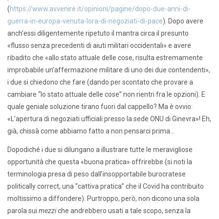
(
https://www.avvenire.it/opinioni/pagine/dopo-due-anni-di-
guerra-in-europa-venuta-lora-di-negoziati-di-pace
). Dopo avere
anch’essi diligentemente ripetuto il mantra circa il presunto
«flusso senza precedenti di aiuti militari occidentali» e avere
ribadito che «allo stato attuale delle cose, risulta estremamente
improbabile un’affermazione militare di uno dei due contendenti»,
i due si chiedono che fare (dando per scontato che provare a
cambiare “lo stato attuale delle cose” non rientri fra le opzioni). E
quale geniale soluzione tirano fuori dal cappello? Ma è ovvio:
«L’apertura di negoziati ufficiali presso la sede ONU di Ginevra»! Eh,
già, chissà come abbiamo fatto a non pensarci prima…
Dopodiché i due si dilungano a illustrare tutte le meravigliose
opportunità che questa «buona pratica» offrirebbe (si noti la
terminologia presa di peso dall’insopportabile burocratese
politically correct, una “cattiva pratica” che il Covid ha contribuito
moltissimo a diffondere). Purtroppo, però, non dicono una sola
parola sui
mezzi
che andrebbero usati a tale scopo, senza la