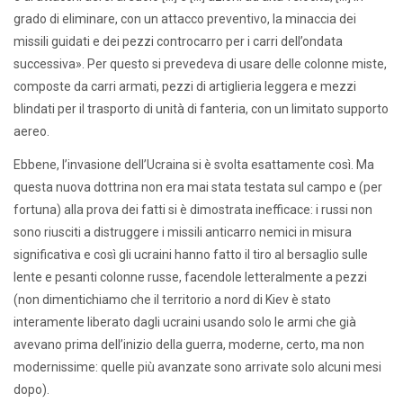
grado di eliminare, con un attacco preventivo, la minaccia dei
missili guidati e dei pezzi controcarro per i carri dell’ondata
successiva». Per questo si prevedeva di usare delle colonne miste,
composte da carri armati, pezzi di artiglieria leggera e mezzi
blindati per il trasporto di unità di fanteria, con un limitato supporto
aereo.
Ebbene, l’invasione dell’Ucraina si è svolta esattamente così. Ma
questa nuova dottrina non era mai stata testata sul campo e (per
fortuna) alla prova dei fatti si è dimostrata inefficace: i russi non
sono riusciti a distruggere i missili anticarro nemici in misura
significativa e così gli ucraini hanno fatto il tiro al bersaglio sulle
lente e pesanti colonne russe, facendole letteralmente a pezzi
(non dimentichiamo che il territorio a nord di Kiev è stato
interamente liberato dagli ucraini usando solo le armi che già
avevano prima dell’inizio della guerra, moderne, certo, ma non
modernissime: quelle più avanzate sono arrivate solo alcuni mesi
dopo).