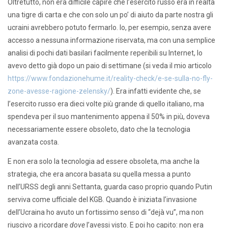
Oltretutto, non era difficile capire che l’esercito russo era in realtà
una tigre di carta e che con solo un po’ di aiuto da parte nostra gli
ucraini avrebbero potuto fermarlo. Io, per esempio, senza avere
accesso a nessuna informazione riservata, ma con una semplice
analisi di pochi dati basilari facilmente reperibili su Internet, lo
avevo detto già dopo un paio di settimane (si veda il mio articolo
https://www.fondazionehume.it/reality-check/e-se-sulla-no-fly-
zone-avesse-ragione-zelensky/
). Era infatti evidente che, se
l’esercito russo era dieci volte più grande di quello italiano, ma
spendeva per il suo mantenimento appena il 50% in più, doveva
necessariamente essere obsoleto, dato che la tecnologia
avanzata costa.
E non era solo la tecnologia ad essere obsoleta, ma anche la
strategia, che era ancora basata su quella messa a punto
nell’URSS degli anni Settanta, guarda caso proprio quando Putin
serviva come ufficiale del KGB. Quando è iniziata l’invasione
dell’Ucraina ho avuto un fortissimo senso di “dejà vu”, ma non
riuscivo a ricordare
dove
l’avessi visto. E poi ho capito: non era