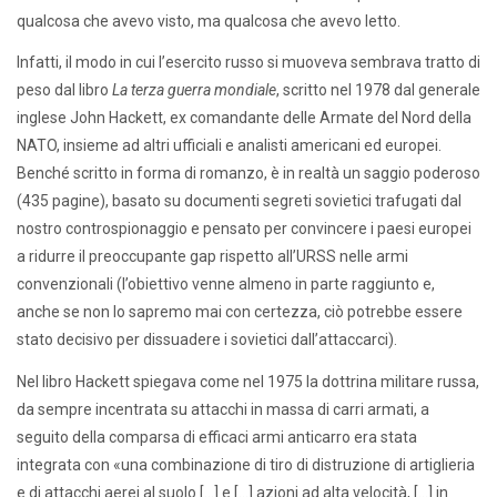
qualcosa che avevo visto, ma qualcosa che avevo letto.
Infatti, il modo in cui l’esercito russo si muoveva sembrava tratto di
peso dal libro
La terza guerra mondiale
, scritto nel 1978 dal generale
inglese John Hackett, ex comandante delle Armate del Nord della
NATO, insieme ad altri ufficiali e analisti americani ed europei.
Benché scritto in forma di romanzo, è in realtà un saggio poderoso
(435 pagine), basato su documenti segreti sovietici trafugati dal
nostro controspionaggio e pensato per convincere i paesi europei
a ridurre il preoccupante gap rispetto all’URSS nelle armi
convenzionali (l’obiettivo venne almeno in parte raggiunto e,
anche se non lo sapremo mai con certezza, ciò potrebbe essere
stato decisivo per dissuadere i sovietici dall’attaccarci).
Nel libro Hackett spiegava come nel 1975 la dottrina militare russa,
da sempre incentrata su attacchi in massa di carri armati, a
seguito della comparsa di efficaci armi anticarro era stata
integrata con «una combinazione di tiro di distruzione di artiglieria
e di attacchi aerei al suolo […] e […] azioni ad alta velocità, […] in