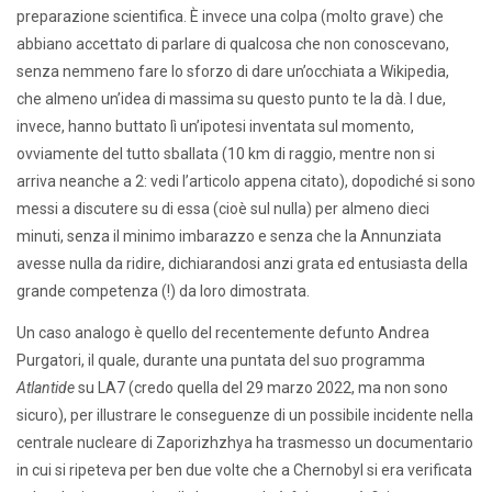
preparazione scientifica. È invece una colpa (molto grave) che
abbiano accettato di parlare di qualcosa che non conoscevano,
senza nemmeno fare lo sforzo di dare un’occhiata a Wikipedia,
che almeno un’idea di massima su questo punto te la dà. I due,
invece, hanno buttato lì un’ipotesi inventata sul momento,
ovviamente del tutto sballata (10 km di raggio, mentre non si
arriva neanche a 2: vedi l’articolo appena citato), dopodiché si sono
messi a discutere su di essa (cioè sul nulla) per almeno dieci
minuti, senza il minimo imbarazzo e senza che la Annunziata
avesse nulla da ridire, dichiarandosi anzi grata ed entusiasta della
grande competenza (!) da loro dimostrata.
Un caso analogo è quello del recentemente defunto Andrea
Purgatori, il quale, durante una puntata del suo programma
Atlantide
su LA7 (credo quella del 29 marzo 2022, ma non sono
sicuro), per illustrare le conseguenze di un possibile incidente nella
centrale nucleare di Zaporizhzhya ha trasmesso un documentario
in cui si ripeteva per ben due volte che a Chernobyl si era verificata