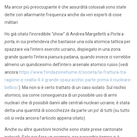
Ma ancor più preoccupante è che assurdità colossali sono state
dette con allarmante frequenza anche da veri esperti di cose
militari.
Ho già citato l’incredibile “show” di Andrea Margelletti a
Porta a
porta
, in cui pretendeva che bastasse una sola atomica tattica per
spazzare via l’intero esercito ucraino, dispiegato in una zona
grande quanto l’intera pianura padana, quando invece ci vorrebbe
almeno un quindicesimo dell’intero arsenale atomico russo (vedi
ancora
https://www.fondazionehume.it/societa/la-frattura-tra-
ragione-e-realta-4-il-grande-spauracchio-parte-prima-il-nucleare-
bellico/
). Ma non si è certo trattato di un caso isolato. Sul rischio
atomico, sia come conseguenza di un possibile uso di armi
nucleari che di possibili danni alle centrali nucleari ucraine, è stata
detta una quantità di sciocchezze da parte un po’ di tutti (su tutto
ciò si veda ancora l’articolo appena citato).
Anche su altre questioni tecniche sono state prese cantonate