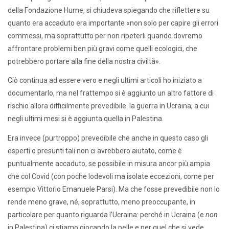
della Fondazione Hume, si chiudeva spiegando che riflettere su
quanto era accaduto era importante «non solo per capire gli errori
commessi, ma soprattutto per non ripeterli quando dovremo
affrontare problemi ben più gravi come quelli ecologici, che
potrebbero portare alla fine della nostra civiltà».
Ciò continua ad essere vero e negli ultimi articoli ho iniziato a
documentarlo, ma nel frattempo si è aggiunto un altro fattore di
rischio allora difficilmente prevedibile: la guerra in Ucraina, a cui
negli ultimi mesi si è aggiunta quella in Palestina.
Era invece (purtroppo) prevedibile che anche in questo caso gli
esperti o presunti tali non ci avrebbero aiutato, come è
puntualmente accaduto, se possibile in misura ancor più ampia
che col Covid (con poche lodevoli ma isolate eccezioni, come per
esempio Vittorio Emanuele Parsi). Ma che fosse prevedibile non lo
rende meno grave, né, soprattutto, meno preoccupante, in
particolare per quanto riguarda l’Ucraina: perché in Ucraina (e
non
in Palestina) ci stiamo giocando la pelle e per quel che si vede