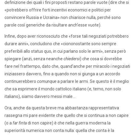
definizione dei quali i fini proposti restano parole vuote (dire che si
«potrebbero offrire forti incentivi economici e politici per
convincere Russia e Ucraina» non chiarisce nulla, perché sono
parole così generiche da risultare anch’esse vuote).
Infine, dopo aver riconosciuto che «forse tali negoziati potrebbero
durare anni», concludono che «ciononostante sono sempre
preferibili allo status quo, in cui parlano solo le armi», senza però
spiegare (anzi, senza neanche
chiedersi
) che cosa si dovrebbe
fare nel frattempo, dato che, quand’anche per miracolo i negoziati
iniziassero davvero, fino a quando non si giunga a un accordo
continuerebbero
comunque
a parlare le armi. Se questo è il meglio
che sa esprimere il mondo cattolico italiano (e, temo, non solo
italiano), siamo davvero messi male…
Ora, anche da questa breve ma abbastanza rappresentativa
rassegna mi pare evidente che quello che si continua a non capire
(o a
far finta
di non capire) è che nella guerra moderna la
superiorità numerica non conta nulla: quella che conta è la