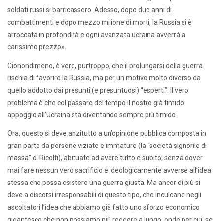
soldati russi si barricassero. Adesso, dopo due anni di
combattimenti e dopo mezzo milione di morti, la Russia si è
arroccata in profondità e ogni avanzata ucraina avverrà a
carissimo prezzo».
Cionondimeno, è vero, purtroppo, che il prolungarsi della guerra
rischia di favorire la Russia, ma per un motivo molto diverso da
quello addotto dai presunti (e presuntuosi) “esperti”. Il vero
problema è che col passare del tempo il nostro già timido
appoggio all’Ucraina sta diventando sempre più timido.
Ora, questo si deve anzitutto a un’opinione pubblica composta in
gran parte da persone viziate e immature (la “società signorile di
massa” di Ricolfi), abituate ad avere tutto e subito, senza dover
mai fare nessun vero sacrificio e ideologicamente avverse all’idea
stessa che possa esistere una guerra giusta. Ma ancor di più si
deve a discorsi irresponsabili di questo tipo, che inculcano negli
ascoltatori l’idea che abbiamo già fatto uno sforzo economico
gigantesco che non possiamo più reggere a lungo, onde per cui, se