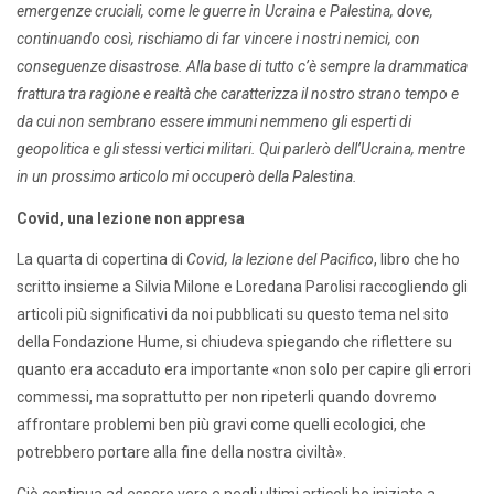
emergenze cruciali, come le guerre in Ucraina e Palestina, dove,
continuando così, rischiamo di far vincere i nostri nemici, con
conseguenze disastrose. Alla base di tutto c’è sempre la drammatica
frattura tra ragione e realtà che caratterizza il nostro strano tempo e
da cui non sembrano essere immuni nemmeno gli esperti di
geopolitica e gli stessi vertici militari. Qui parlerò dell’Ucraina, mentre
in un prossimo articolo mi occuperò della Palestina.
Covid, una lezione non appresa
La quarta di copertina di
Covid, la lezione del Pacifico
, libro che ho
scritto insieme a Silvia Milone e Loredana Parolisi raccogliendo gli
articoli più significativi da noi pubblicati su questo tema nel sito
della Fondazione Hume, si chiudeva spiegando che riflettere su
quanto era accaduto era importante «non solo per capire gli errori
commessi, ma soprattutto per non ripeterli quando dovremo
affrontare problemi ben più gravi come quelli ecologici, che
potrebbero portare alla fine della nostra civiltà».
Ciò continua ad essere vero e negli ultimi articoli ho iniziato a