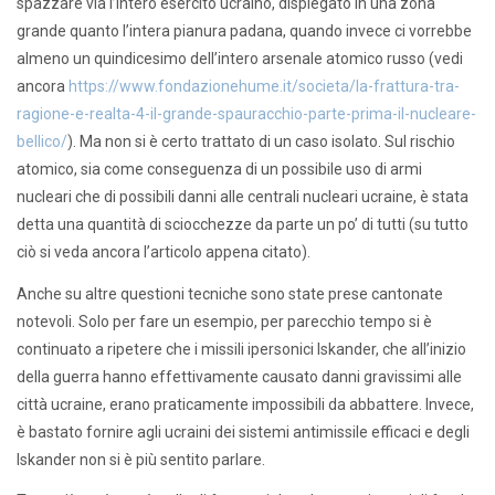
spazzare via l’intero esercito ucraino, dispiegato in una zona
grande quanto l’intera pianura padana, quando invece ci vorrebbe
almeno un quindicesimo dell’intero arsenale atomico russo (vedi
ancora
https://www.fondazionehume.it/societa/la-frattura-tra-
ragione-e-realta-4-il-grande-spauracchio-parte-prima-il-nucleare-
bellico/
). Ma non si è certo trattato di un caso isolato. Sul rischio
atomico, sia come conseguenza di un possibile uso di armi
nucleari che di possibili danni alle centrali nucleari ucraine, è stata
detta una quantità di sciocchezze da parte un po’ di tutti (su tutto
ciò si veda ancora l’articolo appena citato).
Anche su altre questioni tecniche sono state prese cantonate
notevoli. Solo per fare un esempio, per parecchio tempo si è
continuato a ripetere che i missili ipersonici Iskander, che all’inizio
della guerra hanno effettivamente causato danni gravissimi alle
città ucraine, erano praticamente impossibili da abbattere. Invece,
è bastato fornire agli ucraini dei sistemi antimissile efficaci e degli
Iskander non si è più sentito parlare.