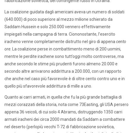
fabbricazione sovietica, del contingente russo in Ucraina.
La coalizione guidata dagli americani aveva un numero di soldati
(640.000) di poco superiore al mezzo milione schierato da
Saddam Hussein e solo 250.000 vennero effettivamente
impiegati nella campagna di terra. Ciononostante, l’esercito
iracheno venne completamente distrutto nel giro di appena
cento
ore
. La coalizione perse in combattimento meno di 200 uomini,
mentre le perdite irachene sono tutt’oggi molto controverse, ma
anche secondo le stime più prudenti furono almeno 20.000 e
secondo altre arrivarono addirittura a 200.000, con un rapporto
che anche nel caso più favorevole è di oltre cento contro uno e in
quello più sfavorevole addirittura di mille a uno.
Quanto ai carri armati, in quella che fu la più grande battaglia di
mezzi corazzati della storia, nota come 73Easting, gli USA persero
appena 36 veicoli, di cui solo 4 Abrams, distruggendo 1350 carri
armati iracheni dei circa 2000 mandati da Saddam a combattere
nel deserto (perlopiù vecchi T-72 di fabbricazione sovietica,