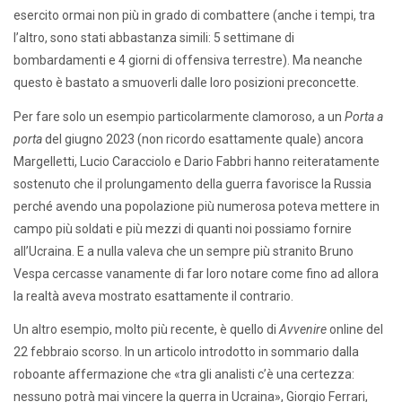
esercito ormai non più in grado di combattere (anche i tempi, tra
l’altro, sono stati abbastanza simili: 5 settimane di
bombardamenti e 4 giorni di offensiva terrestre). Ma neanche
questo è bastato a smuoverli dalle loro posizioni preconcette.
Per fare solo un esempio particolarmente clamoroso, a un
Porta a
porta
del giugno 2023 (non ricordo esattamente quale) ancora
Margelletti, Lucio Caracciolo e Dario Fabbri hanno reiteratamente
sostenuto che il prolungamento della guerra favorisce la Russia
perché avendo una popolazione più numerosa poteva mettere in
campo più soldati e più mezzi di quanti noi possiamo fornire
all’Ucraina. E a nulla valeva che un sempre più stranito Bruno
Vespa cercasse vanamente di far loro notare come fino ad allora
la realtà aveva mostrato esattamente il contrario.
Un altro esempio, molto più recente, è quello di
Avvenire
online del
22 febbraio scorso. In un articolo introdotto in sommario dalla
roboante affermazione che «tra gli analisti c’è una certezza:
nessuno potrà mai vincere la guerra in Ucraina», Giorgio Ferrari,