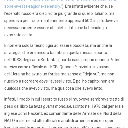
zone-avesse-ragione-zelensky/
). Era infatti evidente che, se
l’esercito russo era dieci volte più grande di quello italiano, ma
spendeva per il suo mantenimento appena il 50% in più, doveva
necessariamente essere obsoleto, dato che la tecnologia
avanzata costa.
E non era solo la tecnologia ad essere obsoleta, ma anche la
strategia, che era ancora basata su quella messa a punto
nell’URSS degli anni Settanta, guarda caso proprio quando Putin
serviva come ufficiale del KGB. Quando è iniziata l’invasione
dell’Ucraina ho avuto un fortissimo senso di “dejà vu”, ma non
riuscivo a ricordare
dove
l’avessi visto. E poi ho capito: non era
qualcosa che avevo visto, ma qualcosa che avevo letto.
Infatti, il modo in cui l’esercito russo si muoveva sembrava tratto di
peso dal libro
La terza guerra mondiale
, scritto nel 1978 dal generale
inglese John Hackett, ex comandante delle Armate del Nord della
NATO, insieme ad altri ufficiali e analisti americani ed europei.
Benché scritto in forma di romanzo, è in realtà un saggio poderoso