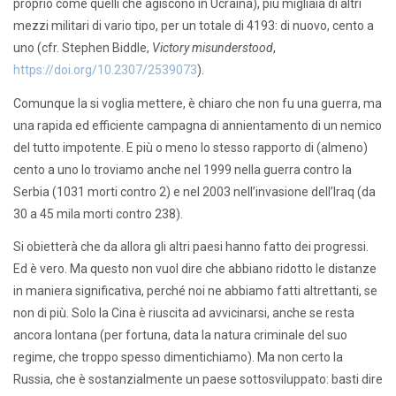
proprio come quelli che agiscono in Ucraina), più migliaia di altri
mezzi militari di vario tipo, per un totale di 4193: di nuovo, cento a
uno (cfr. Stephen Biddle,
Victory misunderstood
,
https://doi.org/10.2307/2539073
).
Comunque la si voglia mettere, è chiaro che non fu una guerra, ma
una rapida ed efficiente campagna di annientamento di un nemico
del tutto impotente. E più o meno lo stesso rapporto di (almeno)
cento a uno lo troviamo anche nel 1999 nella guerra contro la
Serbia (1031 morti contro 2) e nel 2003 nell’invasione dell’Iraq (da
30 a 45 mila morti contro 238).
Si obietterà che da allora gli altri paesi hanno fatto dei progressi.
Ed è vero. Ma questo non vuol dire che abbiano ridotto le distanze
in maniera significativa, perché noi ne abbiamo fatti altrettanti, se
non di più. Solo la Cina è riuscita ad avvicinarsi, anche se resta
ancora lontana (per fortuna, data la natura criminale del suo
regime, che troppo spesso dimentichiamo). Ma non certo la
Russia, che è sostanzialmente un paese sottosviluppato: basti dire