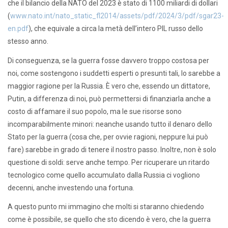
che il bilancio della NATO del 2023 è stato di 1100 miliardi di dollari
(
www.nato.int/nato_static_fl2014/assets/pdf/2024/3/pdf/sgar23-
en.pdf
), che equivale a circa la metà dell’intero PIL russo dello
stesso anno.
Di conseguenza, se la guerra fosse davvero troppo costosa per
noi, come sostengono i suddetti esperti o presunti tali, lo sarebbe a
maggior ragione per la Russia. È vero che, essendo un dittatore,
Putin, a differenza di noi, può permettersi di finanziarla anche a
costo di affamare il suo popolo, ma le sue risorse sono
incomparabilmente minori: neanche usando tutto il denaro dello
Stato per la guerra (cosa che, per ovvie ragioni, neppure lui può
fare) sarebbe in grado di tenere il nostro passo. Inoltre, non è solo
questione di soldi: serve anche tempo. Per ricuperare un ritardo
tecnologico come quello accumulato dalla Russia ci vogliono
decenni, anche investendo una fortuna.
A questo punto mi immagino che molti si staranno chiedendo
come è possibile, se quello che sto dicendo è vero, che la guerra