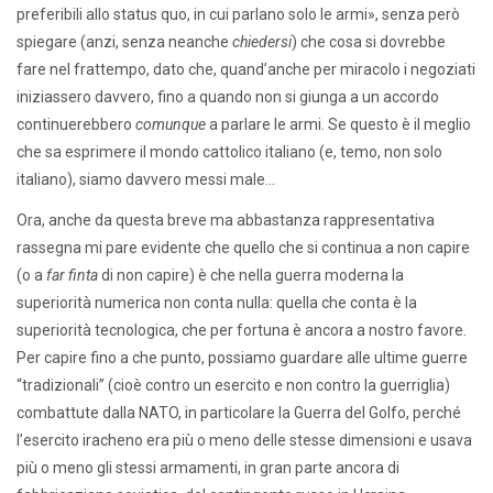
preferibili allo status quo, in cui parlano solo le armi», senza però
spiegare (anzi, senza neanche
chiedersi
) che cosa si dovrebbe
fare nel frattempo, dato che, quand’anche per miracolo i negoziati
iniziassero davvero, fino a quando non si giunga a un accordo
continuerebbero
comunque
a parlare le armi. Se questo è il meglio
che sa esprimere il mondo cattolico italiano (e, temo, non solo
italiano), siamo davvero messi male…
Ora, anche da questa breve ma abbastanza rappresentativa
rassegna mi pare evidente che quello che si continua a non capire
(o a
far finta
di non capire) è che nella guerra moderna la
superiorità numerica non conta nulla: quella che conta è la
superiorità tecnologica, che per fortuna è ancora a nostro favore.
Per capire fino a che punto, possiamo guardare alle ultime guerre
“tradizionali” (cioè contro un esercito e non contro la guerriglia)
combattute dalla NATO, in particolare la Guerra del Golfo, perché
l’esercito iracheno era più o meno delle stesse dimensioni e usava
più o meno gli stessi armamenti, in gran parte ancora di