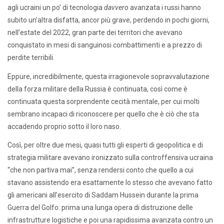
agli ucraini un po’ di tecnologia
davvero
avanzata i russi hanno
subito un’altra disfatta, ancor più grave, perdendo in pochi giorni,
nell’estate del 2022, gran parte dei territori che avevano
conquistato in mesi di sanguinosi combattimenti e a prezzo di
perdite terribili.
Eppure, incredibilmente, questa irragionevole sopravvalutazione
della forza militare della Russia è continuata, così come è
continuata questa sorprendente cecità mentale, per cui molti
sembrano incapaci di riconoscere per quello che è ciò che sta
accadendo proprio sotto il loro naso.
Così, per oltre due mesi, quasi tutti gli esperti di geopolitica e di
strategia militare avevano ironizzato sulla controffensiva ucraina
“che non partiva mai”, senza rendersi conto che quello a cui
stavano assistendo era esattamente lo stesso che avevano fatto
gli americani all’esercito di Saddam Hussein durante la prima
Guerra del Golfo: prima una lunga opera di distruzione delle
infrastrutture logistiche e poi una rapidissima avanzata contro un