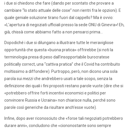
i due si chiedono che fare (dando per scontato che provare a
cambiare “lo stato attuale delle cose” non rientri fra le opzioni). E
quale geniale soluzione tirano fuori dal cappello? Ma è ovvio:
«L’apertura di negoziati ufficiali presso la sede ONU di Ginevra»! Eh,
già, chissà come abbiamo fatto a non pensarci prima…
Dopodiché i due si dilungano a illustrare tutte le meravigliose
opportunità che questa «buona pratica» offrirebbe (si noti la
terminologia presa di peso dall’insopportabile burocratese
politically correct, una “cattiva pratica” che il Covid ha contribuito
moltissimo a diffondere). Purtroppo, però, non dicono una sola
parola sui
mezzi
che andrebbero usati a tale scopo, senza la
definizione dei quali i fini proposti restano parole vuote (dire che si
«potrebbero offrire forti incentivi economici e politici per
convincere Russia e Ucraina» non chiarisce nulla, perché sono
parole così generiche da risultare anch’esse vuote).
Infine, dopo aver riconosciuto che «forse tali negoziati potrebbero
durare anni», concludono che «ciononostante sono sempre