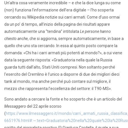
Un’altra cosa veramente incredibile – e che la dice lunga su come
(non) funziona l’informazione dell’era digitale – l’ho scoperta
cercando su Wikipedia notizie sui carri armati. Come d’uso ormai
da un po’ di tempo, all’inizio della pagina dei risultati appare
automaticamente una “tendina” intitolata
Le persone hanno
chiesto anche
, che si aggiorna, sempre automaticamente, in base a
quello che uno sta cercando. In essa al quinto posto compare la
domanda: «Chi ha i carri armati più potenti al mondo?», a cui viene
data la seguente risposta: «Graduatoria nella quale la Russia
guarda tutti dall’alto, Stati Uniti compresi. Non soltanto perché
l’esercito del Cremlino è l’unico a disporre di due dei migliori dieci
tank al mondo, ma anche perché può contare sul migliore, il
mezzo che rappresenta l’eccellenza del settore: il T90-MS».
Sono andato a cercare la fonte e ho scoperto che è un articolo del
Messaggero
del 22 aprile scorso
(
https://www.ilmessaggero.it/mondo/carri_armati_russia_classific
6651976.html#:~:text=Graduatoria%20nella%20quale%20la%20Rus
scritto dal giornalista sportivo (!) Gianluca Cordella, il quale a sua