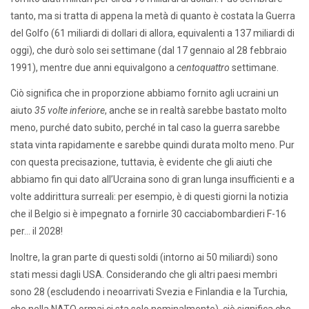
tanto, ma si tratta di appena la metà di quanto è costata la Guerra
del Golfo (61 miliardi di dollari di allora, equivalenti a 137 miliardi di
oggi), che durò solo sei settimane (dal 17 gennaio al 28 febbraio
1991), mentre due anni equivalgono a
centoquattro
settimane.
Ciò significa che in proporzione abbiamo fornito agli ucraini un
aiuto
35 volte inferiore
, anche se in realtà sarebbe bastato molto
meno, purché dato subito, perché in tal caso la guerra sarebbe
stata vinta rapidamente e sarebbe quindi durata molto meno. Pur
con questa precisazione, tuttavia, è evidente che gli aiuti che
abbiamo fin qui dato all’Ucraina sono di gran lunga insufficienti e a
volte addirittura surreali: per esempio, è di questi giorni la notizia
che il Belgio si è impegnato a fornirle 30 cacciabombardieri F-16
per… il 2028!
Inoltre, la gran parte di questi soldi (intorno ai 50 miliardi) sono
stati messi dagli USA. Considerando che gli altri paesi membri
sono 28 (escludendo i neoarrivati Svezia e Finlandia e la Turchia,
che nella NATO ormai ci sta solo nominalmente), ciò significa che