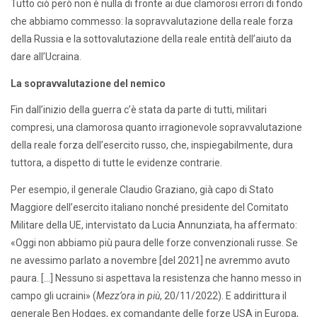
Tutto ciò però non è nulla di fronte ai due clamorosi errori di fondo
che abbiamo commesso: la sopravvalutazione della reale forza
della Russia e la sottovalutazione della reale entità dell’aiuto da
dare all’Ucraina.
La sopravvalutazione del nemico
Fin dall’inizio della guerra c’è stata da parte di tutti, militari
compresi, una clamorosa quanto irragionevole sopravvalutazione
della reale forza dell’esercito russo, che, inspiegabilmente, dura
tuttora, a dispetto di tutte le evidenze contrarie.
Per esempio, il generale Claudio Graziano, già capo di Stato
Maggiore dell’esercito italiano nonché presidente del Comitato
Militare della UE, intervistato da Lucia Annunziata, ha affermato:
«Oggi non abbiamo più paura delle forze convenzionali russe. Se
ne avessimo parlato a novembre [del 2021] ne avremmo avuto
paura. […] Nessuno si aspettava la resistenza che hanno messo in
campo gli ucraini» (
Mezz’ora in più
, 20/11/2022). E addirittura il
generale Ben Hodges, ex comandante delle forze USA in Europa,