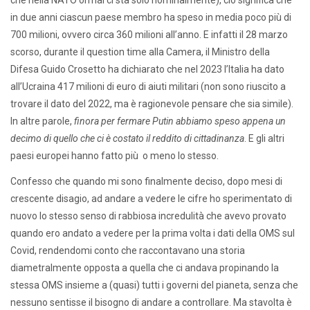
in due anni ciascun paese membro ha speso in media poco più di
700 milioni, ovvero circa 360 milioni all’anno. E infatti il 28 marzo
scorso, durante il question time alla Camera, il Ministro della
Difesa Guido Crosetto ha dichiarato che nel 2023 l’Italia ha dato
all’Ucraina 417 milioni di euro di aiuti militari (non sono riuscito a
trovare il dato del 2022, ma è ragionevole pensare che sia simile).
In altre parole,
finora
per fermare Putin abbiamo speso
appena un
decimo di quello che ci è costato il reddito di cittadinanza
. E gli altri
paesi europei hanno fatto più o meno lo stesso.
Confesso che quando mi sono finalmente deciso, dopo mesi di
crescente disagio, ad andare a vedere le cifre ho sperimentato di
nuovo lo stesso senso di rabbiosa incredulità che avevo provato
quando ero andato a vedere per la prima volta i dati della OMS sul
Covid, rendendomi conto che raccontavano una storia
diametralmente opposta a quella che ci andava propinando la
stessa OMS insieme a (quasi) tutti i governi del pianeta, senza che
nessuno sentisse il bisogno di andare a controllare. Ma stavolta è