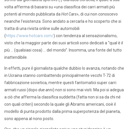
volta afferma di basarsi su «una classifica dei carri armati più
potenti al mondo pubblicata da
Hot Cars
», di cui non conoscevo
neanche l’esistenza. Sono andato a cercarla e ho scoperto che si
tratta di una rivista online sulle automobili
(
https://www.hotcars.com/
) con tendenza al sensazionalismo,
visto che la maggior parte dei suoi articoli sono dedicati a “qual è il
più … (qualsiasi cosa) … del mondo”. Insomma, una fonte del tutto
inattendibile.
In effetti, pure il giornalista qualche dubbio lo avanza, notando che
in Ucraina stanno combattendo principalmente vecchi T-72 di
fabbricazione sovietica, mentre questi fantomatici super carri
armati russi (dopo
due anni
) non si sono mai visti. Ma poi si adegua
a ciò che afferma la classifica suddetta (fatta non si sa da chi né
con quali criteri) secondo la quale gli Abrams americani, cioè il
modello di punta prodotto dalla prima superpotenza del pianeta,
sono appena al nono posto.