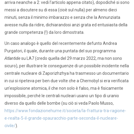
arriva neanche a 2: vedi l’articolo appena citato), dopodiché si sono
messi a discutere su di essa (cioè sul nulla) per almeno dieci
minuti, senza il minimo imbarazzo e senza che la Annunziata
avesse nulla da ridire, dichiarandosi anzi grata ed entusiasta della
grande competenza (!) da loro dimostrata.
Un caso analogo è quello del recentemente defunto Andrea
Purgatori, il quale, durante una puntata del suo programma
Atlantide
su LA7 (credo quella del 29 marzo 2022, ma non sono
sicuro), per illustrare le conseguenze di un possibile incidente nella
centrale nucleare di Zaporizhzhya ha trasmesso un documentario
in cui si ripeteva per ben due volte che a Chernobyl si era verificata
un’esplosione atomica, il che non solo è falso, ma è fisicamente
impossibile, perché le centrali nucleari usano un tipo di uranio
diverso da quello delle bombe (su ciò si veda Paolo Musso,
https://www.fondazionehume.it/societa/la-frattura-tra-ragione-
e-realta-5-il-grande-spauracchio-parte-seconda-il-nucleare-
civile/
).