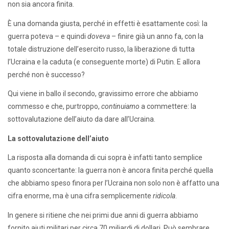
non sia ancora finita.
È una domanda giusta, perché in effetti è esattamente così: la
guerra poteva – e quindi
doveva
– finire già un anno fa, con la
totale distruzione dell’esercito russo, la liberazione di tutta
l’Ucraina e la caduta (e conseguente morte) di Putin. E allora
perché non è successo?
Qui viene in ballo il secondo, gravissimo errore che abbiamo
commesso e che, purtroppo,
continuiamo
a commettere: la
sottovalutazione dell’aiuto da dare all’Ucraina.
La sottovalutazione dell’aiuto
La risposta alla domanda di cui sopra è infatti tanto semplice
quanto sconcertante: la guerra non è ancora finita perché quella
che abbiamo speso finora per l’Ucraina non solo non è affatto una
cifra enorme, ma è una cifra semplicemente
ridicola
.
In genere si ritiene che nei primi due anni di guerra abbiamo
fornito aiuti militari per circa 70 miliardi di dollari. Può sembrare