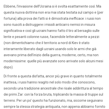
Ebbene, l’invasione dell’Ucraina si è svolta esattamente così. Ma
questa nuova dottrina non era mai stata testata sul campo e (per
fortuna) alla prova dei fatti si è dimostrata inefficace: i russi non
sono riusciti a distruggere i missili anticarro nemici in misura
significativa e così gli ucraini hanno fatto il tiro al bersaglio sulle
lente e pesanti colonne russe, facendole letteralmente a pezzi
(non dimentichiamo che il territorio a nord di Kiev è stato
interamente liberato dagli ucraini usando solo le armi che già
avevano prima dell’inizio della guerra, moderne, certo, ma non
modernissime: quelle più avanzate sono arrivate solo alcuni mesi
dopo).
Di fronte a questa disfatta, ancor più grave in quanto totalmente
inattesa, i russi hanno reagito nel solo modo che conoscono,
secondo una tradizione ancestrale che risale addirittura al tempo
dei primi Zar: con la forza bruta, triplicando la massa di truppe sul
terreno. Per un po’ questo ha funzionato, ma, siccome seguivano
sempre la stessa strategia antiquata, non appena abbiamo fornito