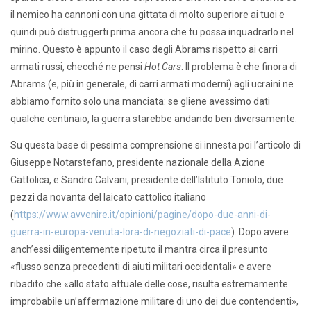
il nemico ha cannoni con una gittata di molto superiore ai tuoi e
quindi può distruggerti prima ancora che tu possa inquadrarlo nel
mirino. Questo è appunto il caso degli Abrams rispetto ai carri
armati russi, checché ne pensi
Hot Cars
. Il problema è che finora di
Abrams (e, più in generale, di carri armati moderni) agli ucraini ne
abbiamo fornito solo una manciata: se gliene avessimo dati
qualche centinaio, la guerra starebbe andando ben diversamente.
Su questa base di pessima comprensione si innesta poi l’articolo di
Giuseppe Notarstefano, presidente nazionale della Azione
Cattolica, e Sandro Calvani, presidente dell’Istituto Toniolo, due
pezzi da novanta del laicato cattolico italiano
(
https://www.avvenire.it/opinioni/pagine/dopo-due-anni-di-
guerra-in-europa-venuta-lora-di-negoziati-di-pace
). Dopo avere
anch’essi diligentemente ripetuto il mantra circa il presunto
«flusso senza precedenti di aiuti militari occidentali» e avere
ribadito che «allo stato attuale delle cose, risulta estremamente
improbabile un’affermazione militare di uno dei due contendenti»,