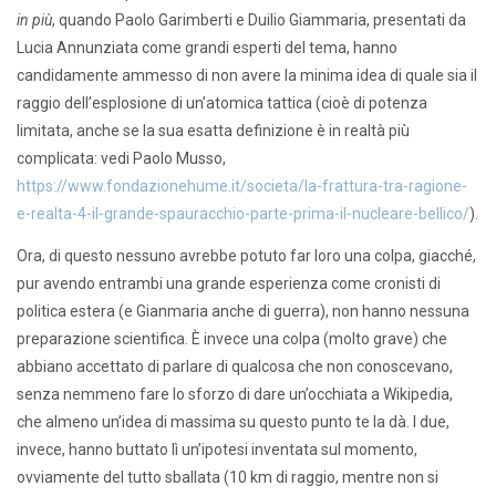
in più
, quando Paolo Garimberti e Duilio Giammaria, presentati da
Lucia Annunziata come grandi esperti del tema, hanno
candidamente ammesso di non avere la minima idea di quale sia il
raggio dell’esplosione di un’atomica tattica (cioè di potenza
limitata, anche se la sua esatta definizione è in realtà più
complicata: vedi Paolo Musso,
https://www.fondazionehume.it/societa/la-frattura-tra-ragione-
e-realta-4-il-grande-spauracchio-parte-prima-il-nucleare-bellico/
).
Ora, di questo nessuno avrebbe potuto far loro una colpa, giacché,
pur avendo entrambi una grande esperienza come cronisti di
politica estera (e Gianmaria anche di guerra), non hanno nessuna
preparazione scientifica. È invece una colpa (molto grave) che
abbiano accettato di parlare di qualcosa che non conoscevano,
senza nemmeno fare lo sforzo di dare un’occhiata a Wikipedia,
che almeno un’idea di massima su questo punto te la dà. I due,
invece, hanno buttato lì un’ipotesi inventata sul momento,
ovviamente del tutto sballata (10 km di raggio, mentre non si