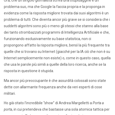
Ora, che un singolo giornalista scriva una stupidaggine è un
problema suo, ma che Google la faccia propria e la proponga in
evidenza come la risposta migliore trovata dai suoi algoritmi è un
problema di tutti. Che diventa ancor più grave se si considera che i
suddetti algoritmi sono più o meno gli stessi che stanno alla base
dei tanto strombazzati programmi di Intelligenza Artificiale e che,
funzionando esclusivamente su base statistica, non ci
propongono affatto la risposta migliore, bensì la più frequente tra
quelle che si trovano su Internet (giacché per la IA ciò che non è su
Internet semplicemente non esiste) o, come in questo caso, quella
che usa le parole più simili a quelle della loro ricerca, anche se la
risposta in questione è stupida.
Ma ancor più preoccupante è che assurdità colossali sono state
dette con allarmante frequenza anche da veri esperti di cose
militari.
Ho già citato l’incredibile “show” di Andrea Margelletti a
Porta a
porta
, in cui pretendeva che bastasse una sola atomica tattica per