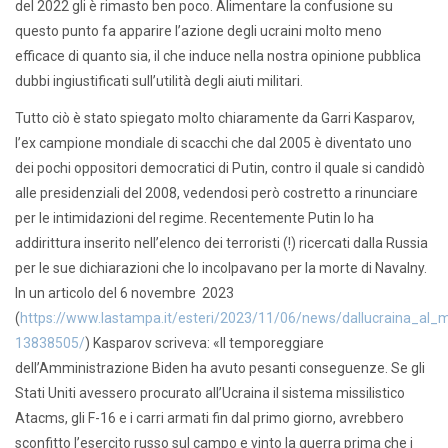
del 2022 gli è rimasto ben poco. Alimentare la confusione su
questo punto fa apparire l’azione degli ucraini molto meno
efficace di quanto sia, il che induce nella nostra opinione pubblica
dubbi ingiustificati sull’utilità degli aiuti militari.
Tutto ciò è stato spiegato molto chiaramente da Garri Kasparov,
l’ex campione mondiale di scacchi che dal 2005 è diventato uno
dei pochi oppositori democratici di Putin, contro il quale si candidò
alle presidenziali del 2008, vedendosi però costretto a rinunciare
per le intimidazioni del regime. Recentemente Putin lo ha
addirittura inserito nell’elenco dei terroristi (!) ricercati dalla Russia
per le sue dichiarazioni che lo incolpavano per la morte di Navalny.
In un articolo del 6 novembre 2023
(
https://www.lastampa.it/esteri/2023/11/06/news/dallucraina_al_me
13838505/
) Kasparov scriveva: «Il temporeggiare
dell’Amministrazione Biden ha avuto pesanti conseguenze. Se gli
Stati Uniti avessero procurato all’Ucraina il sistema missilistico
Atacms, gli F-16 e i carri armati fin dal primo giorno, avrebbero
sconfitto l’esercito russo sul campo e vinto la guerra prima che i