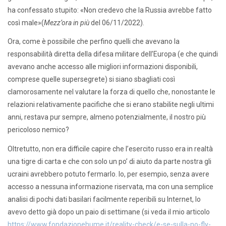
ha confessato stupito: «Non credevo che la Russia avrebbe fatto
così male»(
Mezz’ora in più
del 06/11/2022).
Ora, come è possibile che perfino quelli che avevano la
responsabilità diretta della difesa militare dell’Europa (e che quindi
avevano anche accesso alle migliori informazioni disponibili,
comprese quelle supersegrete) si siano sbagliati così
clamorosamente nel valutare la forza di quello che, nonostante le
relazioni relativamente pacifiche che si erano stabilite negli ultimi
anni, restava pur sempre, almeno potenzialmente, il nostro più
pericoloso nemico?
Oltretutto, non era difficile capire che l’esercito russo era in realtà
una tigre di carta e che con solo un po’ di aiuto da parte nostra gli
ucraini avrebbero potuto fermarlo. Io, per esempio, senza avere
accesso a nessuna informazione riservata, ma con una semplice
analisi di pochi dati basilari facilmente reperibili su Internet, lo
avevo detto già dopo un paio di settimane (si veda il mio articolo
https://www.fondazionehume.it/reality-check/e-se-sulla-no-fly-