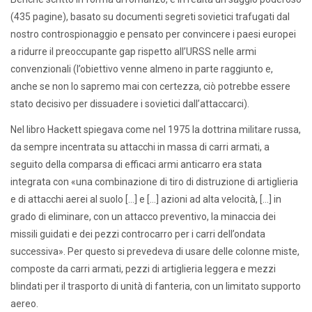
(435 pagine), basato su documenti segreti sovietici trafugati dal
nostro controspionaggio e pensato per convincere i paesi europei
a ridurre il preoccupante gap rispetto all’URSS nelle armi
convenzionali (l’obiettivo venne almeno in parte raggiunto e,
anche se non lo sapremo mai con certezza, ciò potrebbe essere
stato decisivo per dissuadere i sovietici dall’attaccarci).
Nel libro Hackett spiegava come nel 1975 la dottrina militare russa,
da sempre incentrata su attacchi in massa di carri armati, a
seguito della comparsa di efficaci armi anticarro era stata
integrata con «una combinazione di tiro di distruzione di artiglieria
e di attacchi aerei al suolo […] e […] azioni ad alta velocità, […] in
grado di eliminare, con un attacco preventivo, la minaccia dei
missili guidati e dei pezzi controcarro per i carri dell’ondata
successiva». Per questo si prevedeva di usare delle colonne miste,
composte da carri armati, pezzi di artiglieria leggera e mezzi
blindati per il trasporto di unità di fanteria, con un limitato supporto
aereo.