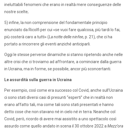
ineluttabili fenomeni che erano in realtà mere conseguenze delle
nostre scelte;
5) infine, la non comprensione del fondamentale principio
enunciato da Ricolfi per cui «se vuoi fare qualcosa, più tardi lo fai,
più costerà caro a tutti» (
La notte delle ninfee
, p. 21), che ci ha
portato a rincorrere gli eventi anziché anticiparli.
Oggi le stesse perverse dinamiche si stanno ripetendo anche nelle
altre crisi che ci troviamo ad affrontare, a cominciare dalla guerra
in Ucraina, ma in forme, se possibile, ancor più sconcertanti.
Le assurdità sulla guerra in Ucraina
Per esempio, così come era successo col Covid, anche sull’Ucraina
ci sono stati diversi casi di presunti “esperti” che in realtà non
erano affatto tali, ma come tali sono stati presentati e hanno
detto cose che non stavano né in cielo né in terra. Neanche col
Covid, però, ricordo di avere mai assistito a uno spettacolo così
assurdo come quello andato in scena il 30 ottobre 2022 a
Mezz’ora