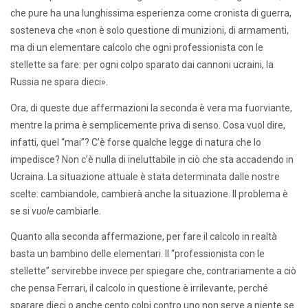
che pure ha una lunghissima esperienza come cronista di guerra,
sosteneva che «non è solo questione di munizioni, di armamenti,
ma di un elementare calcolo che ogni professionista con le
stellette sa fare: per ogni colpo sparato dai cannoni ucraini, la
Russia ne spara dieci».
Ora, di queste due affermazioni la seconda è vera ma fuorviante,
mentre la prima è semplicemente priva di senso. Cosa vuol dire,
infatti, quel “mai”? C’è forse qualche legge di natura che lo
impedisce? Non c’è nulla di ineluttabile in ciò che sta accadendo in
Ucraina. La situazione attuale è stata determinata dalle nostre
scelte: cambiandole, cambierà anche la situazione. Il problema è
se si
vuole
cambiarle.
Quanto alla seconda affermazione, per fare il calcolo in realtà
basta un bambino delle elementari. Il “professionista con le
stellette” servirebbe invece per spiegare che, contrariamente a ciò
che pensa Ferrari, il calcolo in questione è irrilevante, perché
sparare dieci o anche cento colpi contro uno non serve a niente se