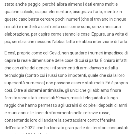
stato anche peggio, perché allora almeno i dati erano molti e
qualche calcolo, sia pur elementare, bisognava farlo, mentre in
questo caso basta cercare pochi numeri (che si trovano in cinque
minuti) e metterli a confronto così come sono, senza nessuna
elaborazione, per capire come stanno le cose. Eppure, una volta di
più, sembra che nessuno l’abbia fatto né abbia intenzione di farlo.
E così, proprio come col Covid, non guardare i numeri impedisce di
capire la reale dimensione delle cose di cui si parla. È chiaro infatti
che con cifre del genere i rifornimenti di armi
davvero
ad alta
tecnologia (contro cui i russi sono impotenti, quale che sia la loro
superiorità numerica) non possono essere stati molti. Ed è proprio
così. Oltre ai sistemi antimissile, gli unici che gli abbiamo finora
fornito sono stati i micidiali
Himars
, missili teleguidati a lungo
raggio che hanno permesso agli ucraini di colpire i depositi di armi
e munizioni e le linee di rifornimento nelle retrovie russe,
consentendo loro di lanciare la spettacolare controffensiva
dell’estate 2022, che ha liberato gran parte dei territori conquistati