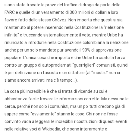
siano state trovate le prove del traffico di droga da parte delle
FARC e quelle di un versamento di 300 milioni di dollari a loro
favore fatto dallo stesso Chávez. Non importa che questi si sia
mantenuto al potere inserendo nella Costituzione la “rielezione
infinita” e truccando sistematicamente il voto, mentre Uribe ha
rinunciato a introdurre nella Costituzione colombiana la rielezione
anche per un solo mandato pur avendo il 90% di approvazione
popolare. L’unica cosa che importa è che Uribe ha usato la forza
contro un gruppo di autoproclamati “guerriglieri” comunisti, quindi
è per definizione un fascista e un dittatore (al “mostro” non ci
siamo ancora arrivati, ma c’è tempo…).
La cosa più incredibile è che si tratta di vicende su cui è
abbastanza facile trovare le informazioni corrette. Ma nessuno le
cerca, perché non solo i comunisti, ma un po’ tutti credono già di
sapere come “ovviamente” stanno le cose. Chi non ne fosse
convinto vada a leggersi le incredibili ricostruzioni di questi eventi
nelle relative voci di Wikipedia, che sono interamente e