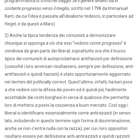
programmatica si trova nel saggio
Se il genere umano sia in
costante progresso verso il meglio
, scritto nel 1798 da Immanuel
Kant, da cui l’idea è passata all’idealismo tedesco, in particolare ad
Hegel, e da questi a Marx).
2) Anche la tipica tendenza dei comunisti a demonizzare
chiunque si opponga a ciò che essi “vedono come progresso” è
condivisa da gran parte dei liberal, soprattutto ora che il trucco
tipico dei comunisti di autoproclamarsi antifascisti per definizione
(cosicché i loro avversari risultassero, sempre per definizione, anti-
antifascisti e quindi fascisti) è stato opportunamente aggiornato
nei termini del politically correct. Quest’ultimo, infatti, ha ben poco
a che vedere con la difesa dei poveri ed è quindi più facilmente
accettabile dai ricchi borghesi in cerca di qualcosa che permetta
loro di mettersi a posto la coscienza a buon mercato. Così oggi i
liberal si identificano essenzialmente come antirazzisti (in senso
lato, includendo in questo termine ogni forma di discriminazione,
anche se non c’entra nulla con la razza), per cui i loro oppositori
risultano essere per definizione anti-antirazzisti e quindi razzisti