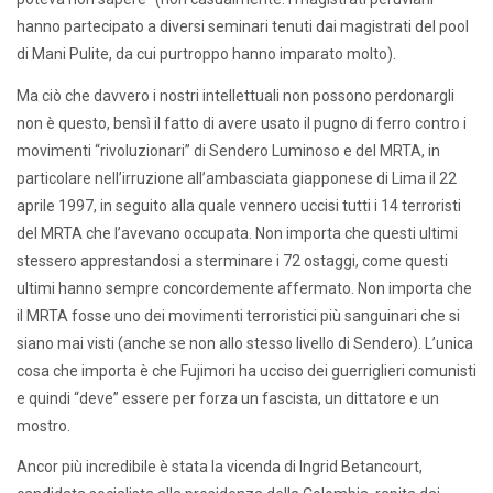
hanno partecipato a diversi seminari tenuti dai magistrati del pool
di Mani Pulite, da cui purtroppo hanno imparato molto).
Ma ciò che davvero i nostri intellettuali non possono perdonargli
non è questo, bensì il fatto di avere usato il pugno di ferro contro i
movimenti “rivoluzionari” di Sendero Luminoso e del MRTA, in
particolare nell’irruzione all’ambasciata giapponese di Lima il 22
aprile 1997, in seguito alla quale vennero uccisi tutti i 14 terroristi
del MRTA che l’avevano occupata. Non importa che questi ultimi
stessero apprestandosi a sterminare i 72 ostaggi, come questi
ultimi hanno sempre concordemente affermato. Non importa che
il MRTA fosse uno dei movimenti terroristici più sanguinari che si
siano mai visti (anche se non allo stesso livello di Sendero). L’unica
cosa che importa è che Fujimori ha ucciso dei guerriglieri comunisti
e quindi “deve” essere per forza un fascista, un dittatore e un
mostro.
Ancor più incredibile è stata la vicenda di Ingrid Betancourt,