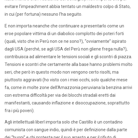
evitare l’impeachment abbia tentato un maldestro colpo di Stato,
in cui (per fortuna) nessuno l’ha seguito.
E non importa neanche che continuare a presentarlo come un
eroe popolare vittima di un diabolico complotto dei poteri forti
(quali, visto che in Perù non ce ne sono?), “ovviamente” ispirato
dagli USA (perché, se agli USA del Perù non gliene frega nulla?),
contribuisca ad alimentare le tensioni sociali e gli scontri di piazza.
Tensioni e scontri che certamente alla base hanno problemi molto
seri, che però in questo modo non vengono certo risolti, ma
piuttosto aggravati (ho visto con i miei occhi, solo qualche mese
fa, come in molte zone dell’Amazzonia peruviana la benzina arrivi
con estrema difficoltà per via dei blocchi stradali eretti dai
manifestanti, causando inflazione e disoccupazione, soprattutto
fra i più poveri).
Agli intellettuali liberl importa solo che Castillo è un contadino
comunista con sangue indio, quindi è per definizione dalla parte
dei “buoni” e chi protesta per il suo arresto e per il rifiuto di