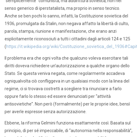
“semplicemente” comunista, ma addirittura
sovietica
, non nel
senso generico di iperstatalista, ma proprio in senso tecnico.
Anche se ben pochi lo sanno, infatti, la Costituzione sovietica del
1936, promulgata da Stalin, non negava affatto la libertà di culto,
parola, stampa, riunione e manifestazione, che erano anzi
esplicitamente riconosciuti a tutti i cittadini dagli articoli 124 e 125
(
https://it.wikipedia.org/wiki/Costituzione_sovietica_del_1936#Ca
Il problema era che ogni volta che qualcuno voleva esercitare tali
diritti doveva richiedere un’autorizzazione a qualche organo dello
Stato. Se questa veniva negata, come regolarmente accadeva
ogniqualvolta ciò confliggeva in un qualsiasi modo con la linea del
regime, ci si trovava costretti a scegliere tra rinunciare a farlo
oppure farlo lo stesso ed essere denunciati per “attività
antisovietiche”. Non però (formalmente) per le proprie idee, bensì
per averle espresse senza autorizzazione.
Ebbene, la riforma Gelmini funziona esattamente così. Basata sul
principio, di per sé impeccabile, di “autonomia nella responsabilità”,