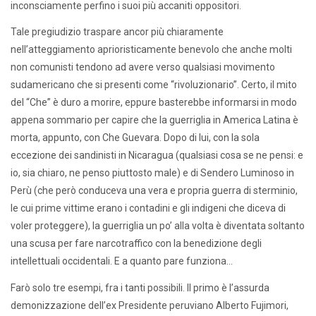
inconsciamente perfino i suoi più accaniti oppositori.
Tale pregiudizio traspare ancor più chiaramente
nell’atteggiamento aprioristicamente benevolo che anche molti
non comunisti tendono ad avere verso qualsiasi movimento
sudamericano che si presenti come “rivoluzionario”. Certo, il mito
del “Che” è duro a morire, eppure basterebbe informarsi in modo
appena sommario per capire che la guerriglia in America Latina è
morta, appunto, con Che Guevara. Dopo di lui, con la sola
eccezione dei sandinisti in Nicaragua (qualsiasi cosa se ne pensi: e
io, sia chiaro, ne penso piuttosto male) e di Sendero Luminoso in
Perù (che però conduceva una vera e propria guerra di sterminio,
le cui prime vittime erano i contadini e gli indigeni che diceva di
voler proteggere), la guerriglia un po’ alla volta è diventata soltanto
una scusa per fare narcotraffico con la benedizione degli
intellettuali occidentali. E a quanto pare funziona…
Farò solo tre esempi, fra i tanti possibili. Il primo è l’assurda
demonizzazione dell’ex Presidente peruviano Alberto Fujimori,