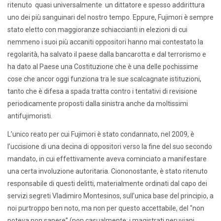
ritenuto quasi universalmente un dittatore e spesso addirittura
uno dei più sanguinari del nostro tempo. Eppure, Fujimori è sempre
stato eletto con maggioranze schiaccianti in elezioni di cui
nemmeno i suoi più accaniti oppositori hanno mai contestato la
regolarità, ha salvato il paese dalla bancarotta e dal terrorismo e
ha dato al Paese una Costituzione che è una delle pochissime
cose che ancor oggi funziona tra le sue scalcagnate istituzioni,
tanto che è difesa a spada tratta contro i tentativi di revisione
periodicamente proposti dalla sinistra anche da moltissimi
antifujimoristi.
L’unico reato per cui Fujimori è stato condannato, nel 2009, è
l’uccisione di una decina di oppositori verso la fine del suo secondo
mandato, in cui effettivamente aveva cominciato a manifestare
una certa involuzione autoritaria. Ciononostante, è stato ritenuto
responsabile di questi delitti, materialmente ordinati dal capo dei
servizi segreti Vladimiro Montesinos, sull’unica base del principio, a
noi purtroppo ben noto, ma non per questo accettabile, del “non
poteva non sapere” (non casualmente: i magistrati peruviani