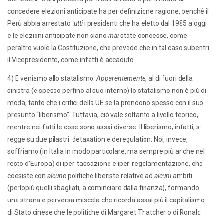
concedere elezioni anticipate ha per definizione ragione, benché il
Perù abbia arrestato
tutti
i presidenti che ha eletto dal 1985 a oggi
e le elezioni anticipate non siano
mai
state concesse, come
peraltro vuole la Costituzione, che prevede che in tal caso subentri
il Vicepresidente, come infatti è accaduto.
4) E veniamo allo statalismo.
Apparentemente
, al di fuori della
sinistra (e spesso perfino al suo interno) lo statalismo non è più di
moda, tanto che i critici della UE se la prendono spesso con il suo
presunto “liberismo”. Tuttavia, ciò vale soltanto a livello teorico,
mentre nei fatti le cose sono assai diverse. Il liberismo, infatti, si
regge su due pilastri: detaxation e deregulation. Noi, invece,
soffriamo (in Italia in modo particolare, ma sempre più anche nel
resto d’Europa) di iper-tassazione e iper-regolamentazione, che
coesiste con
alcune
politiche liberiste relative ad
alcuni
ambiti
(perlopiù quelli sbagliati, a cominciare dalla finanza), formando
una strana e perversa miscela che ricorda assai più il capitalismo
di Stato cinese che le politiche di Margaret Thatcher o di Ronald