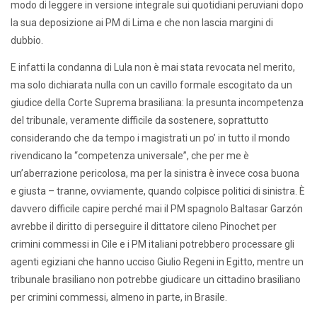
modo di leggere in versione integrale sui quotidiani peruviani dopo
la sua deposizione ai PM di Lima e che non lascia margini di
dubbio.
E infatti la condanna di Lula non è mai stata revocata nel merito,
ma solo dichiarata nulla con un cavillo formale escogitato da un
giudice della Corte Suprema brasiliana: la presunta incompetenza
del tribunale, veramente difficile da sostenere, soprattutto
considerando che da tempo i magistrati un po’ in tutto il mondo
rivendicano la “competenza universale”, che per me è
un’aberrazione pericolosa, ma per la sinistra è invece cosa buona
e giusta – tranne, ovviamente, quando colpisce politici di sinistra. È
davvero difficile capire perché mai il PM spagnolo Baltasar Garzón
avrebbe il diritto di perseguire il dittatore cileno Pinochet per
crimini commessi in Cile e i PM italiani potrebbero processare gli
agenti egiziani che hanno ucciso Giulio Regeni in Egitto, mentre un
tribunale brasiliano non potrebbe giudicare un cittadino brasiliano
per crimini commessi, almeno in parte, in Brasile.