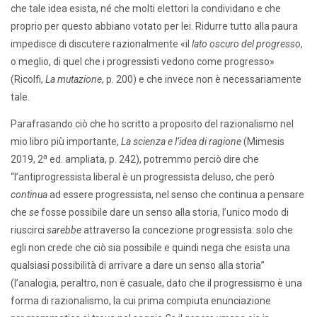
che tale idea esista, né che molti elettori la condividano e che
proprio per questo abbiano votato per lei. Ridurre tutto alla paura
impedisce di discutere razionalmente «il
lato oscuro del progresso
,
o meglio, di quel che i progressisti vedono come progresso»
(Ricolfi,
La mutazione
, p. 200) e che invece non è necessariamente
tale.
Parafrasando ciò che ho scritto a proposito del razionalismo nel
mio libro più importante,
La scienza e l’idea di ragione
(Mimesis
a
2019, 2
ed. ampliata, p. 242), potremmo perciò dire che
“l’antiprogressista liberal è un progressista deluso, che però
continua
ad essere progressista, nel senso che continua a pensare
che
se
fosse possibile dare un senso alla storia, l’unico modo di
riuscirci
sarebbe
attraverso la concezione progressista: solo che
egli non crede che ciò sia possibile e quindi nega che esista una
qualsiasi possibilità di arrivare a dare un senso alla storia”
(l’analogia, peraltro, non è casuale, dato che il progressismo è una
forma di razionalismo, la cui prima compiuta enunciazione