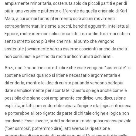
ampiamente minoritaria, sostenuta solo da piccoli partiti e per di
più in una versione piuttosto differente da quella originale di Karl
Marx, a cui ormai fanno riferimento solo alcuni movimenti
extraparlamentari, insieme a pochi, benché agguerriti, intellettuali.
Eppure, molte idee non solo comuniste, ma addirittura marxiste in
senso stretto sono più vive che mai, al punto che vengono
sostenute (ovviamente senza esserne coscienti) anche da molti
non comunisti e perfino da molti anticomunisti dichiarati.
Anzi, non è neanche corretto dire che esse vengono “sostenute”: si
sostiene un’idea quando si ritiene necessario argomentarla e
difenderla, mentre le idee di cui sto parlando vengono perlopiù
date semplicemente per scontate. Questo spiega anche come è
possibile che siano così ampiamente condivise: una discussione
esplicita, infatti, ne renderebbe chiara l’origine e la logica intrinseca
e porterebbe al loro rigetto da parte di chi tale origine e logica non
condivide. Esse, invece, si diffondono in modo quasi inconsapevole
(“per osmosi”, potremmo dire), attraverso la ripetizione