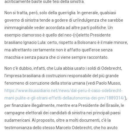
acriticamente baste sulle tesi della sinistra.
Non si tratta, però, solo della guerriglia. In generale, qualsiasi
governo di sinistra tende a godere di un’indulgenza che sarebbe
inimmaginabile veder accordata ad altre parti politiche. Un
esempio clamoroso è quello del neo-(ri)eletto Presidente
brasiliano Ignacio Lula: certo, rispetto a Bolsonaro è il male minore,
ma altrettanto certamente non è affatto quell’eroe senza
macchia e senza paura che ci viene sempre raccontato.
Non c’è dubbio, infatti, che Lula abbia usato i soldi di Odebrecht,
l’impresa brasiliana di costruzioni responsabile del più grande
fenomeno di corruzione della storia umana (vedi Paolo Musso,
https://www.ilsussidiario.net/news/dal-peru-il-caso-odebrecht-
mani-pulite-e-gli-strani-effetti-dellautonomia-dei-pm/1889314/
),
per finanziare illegalmente, mentre era Presidente del Brasile, le
campagne elettorali dei candidati di sinistra nei principali paesi
sudamericani. Al proposito, oltre a molti documenti, c’è la
testimonianza dello stesso Marcelo Odebrecht, che ho avuto