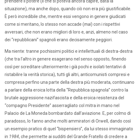
prendere il potere (il che si poteva ancora capire, data la
situazione), ma anche dopo, quando ciò non era più giustificabile.
È però incredibile che, mentre essi vengono in genere giudicati
come si meritano, lo stesso non accade (
mai
) con i rispettivi
avversari, che non erano migliori di loro e, anzi, almeno nel caso
dei “repubblicani” spagnoli erano decisamente peggiori.
Ma niente: tranne pochissimi politici e intellettuali di destra-destra
(che tra l’altro in genere esagerano nel senso opposto, finendo
così per screditare ulteriormente i già pochi e isolati tentativi di
ristabilire la verità storica), tutti gli altri, anticomunisti compresi e
compresa perfino una parte della destra più moderata, continuano
a parlare della eroica lotta della “Repubblica spagnola” contro la
brutale aggressione nazifascista e della eroica resistenza del
“compagno Presidente” asserragliato col mitra in mano nel
Palacio de La Moneda bombardato dall’aviazione. E, per colmo di
paradosso, lo fanno anche molti ammiratori di Orwell, dando così
un esempio pratico di quel “bispensiero”, da lui stesso immaginato
in
1984
, che permette ai sudditi del Grande Fratello di credere a