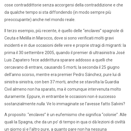
cose contraddittorie senza accorgersi della contraddizione e che
da qualche tempo si sta diffondendo (in modo sempre più
preoccupante) anche nel mondo reale.
Il terzo esempio, più recente, è quello delle “
enclaves
” spagnole di
Ceuta e Melilla in Marocco, dove si sono verificati molti gravi
incidenti e in due occasioni delle vere e proprie stragi di migranti: la
prima il 30 settembre 2005, quando il premier di ultrasinistra José
Luis Zapatero fece addirittura sparare addosso a quelli che
cercavano di entrare, causando 5 morti; la seconda il 25 giugno
dell’anno scorso, mentre era premier Pedro Sánchez, pure lui di
sinistra-sinistra, con ben 37 morti, anche se stavolta la Guardia
Civil almeno non ha sparato, ma è comunque intervenuta molto
duramente. Eppure, in entrambe le occasioni non è successo
sostanzialmente
nulla
. Ve lo immaginate se l’avesse fatto Salvini?
A proposito: “
enclaves
” è un eufemismo che significa “colonie”. Alle
quali la Spagna, che da un po’ di tempo in qua ci dà lezioni di civiltà
un giorno sì e l’altro pure, a quanto pare non ha nessuna