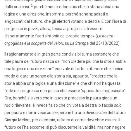
dalla sua crisi. È perché non credono più che la storia abbia una
logica e una direzione, insomma, perché sono spaesati e
angosciati dal futuro, che gli elettori votano a destra. E con l’idea di
progresso in pezzi, allora, tocca ai progressisti essere
disperatamente fuori sintonia col proprio tempo» (
La destra
orgogliosa e la scoperta dei valori
, su
La Stampa
del 23/10/2022).
Il ragionamento è in gran parte condivisibile, ma sostenere che
tale paura del futuro nasca dal “non credere più che la storia abbia
una logica e una direzione” equivale di fatto a ritenere che l’unico
modo di dare un senso alla storia sia, appunto, “credere che la
storia abbia una logica e una direzione” e che chi non ha questa
fede nel progresso non possa che essere “spaesato e angosciato”.
Ora, benché sia vero che in questo processo la paura gioca un
ruolo rilevante, è invece falso che chi vota a destra lo faccia
solo
per paura e non invece
anche
perché ha una
diversa idea
del futuro.
Giorgia Meloni, per esempio, un’idea di come dovrebbe essere il
futuro ce l’ha eccome: si può discuterne la validità, ma non negare