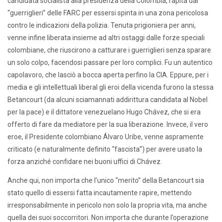
candidata socialista alla presidenza della Colombia, rapita dai
“guerriglieri” delle FARC per essersi spinta in una zona pericolosa
contro le indicazioni della polizia. Tenuta prigioniera per anni,
venne infine liberata insieme ad altri ostaggi dalle forze speciali
colombiane, che riuscirono a catturare i guerriglieri senza sparare
un solo colpo, facendosi passare per loro complici. Fu un autentico
capolavoro, che lasciò a bocca aperta perfino la CIA. Eppure, per i
media e gli intellettuali liberal gli eroi della vicenda furono la stessa
Betancourt (da alcuni sciamannati addirittura candidata al Nobel
per la pace) e il dittatore venezuelano Hugo Chávez, che si era
offerto di fare da mediatore per la sua liberazione. Invece, il vero
eroe, il Presidente colombiano Álvaro Uribe, venne aspramente
criticato (e naturalmente definito “fascista”) per avere usato la
forza anziché confidare nei buoni uffici di Chávez.
Anche qui, non importa che l’unico “merito” della Betancourt sia
stato quello di essersi fatta incautamente rapire, mettendo
irresponsabilmente in pericolo non solo la propria vita, ma anche
quella dei suoi soccorritori. Non importa che durante l’operazione