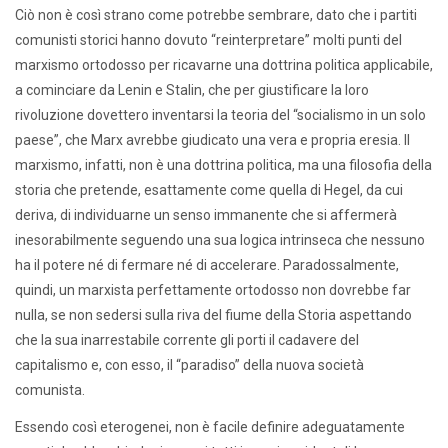
Ciò non è così strano come potrebbe sembrare, dato che i partiti
comunisti storici hanno dovuto “reinterpretare” molti punti del
marxismo ortodosso per ricavarne una dottrina politica applicabile,
a cominciare da Lenin e Stalin, che per giustificare la loro
rivoluzione dovettero inventarsi la teoria del “socialismo in un solo
paese”, che Marx avrebbe giudicato una vera e propria eresia. Il
marxismo, infatti, non è una dottrina politica, ma una filosofia della
storia che pretende, esattamente come quella di Hegel, da cui
deriva, di individuarne un senso immanente che si affermerà
inesorabilmente seguendo una sua logica intrinseca che nessuno
ha il potere né di fermare né di accelerare. Paradossalmente,
quindi, un marxista perfettamente ortodosso non dovrebbe far
nulla, se non sedersi sulla riva del fiume della Storia aspettando
che la sua inarrestabile corrente gli porti il cadavere del
capitalismo e, con esso, il “paradiso” della nuova società
comunista.
Essendo così eterogenei, non è facile definire adeguatamente