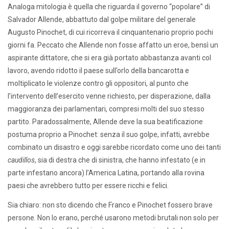
Analoga mitologia è quella che riguarda il governo “popolare” di
Salvador Allende, abbattuto dal golpe militare del generale
Augusto Pinochet, di cui ricorreva il cinquantenario proprio pochi
giorni fa. Peccato che Allende non fosse affatto un eroe, bensì un
aspirante dittatore, che si era già portato abbastanza avanti col
lavoro, avendo ridotto il paese sull’orlo della bancarotta e
moltiplicato le violenze contro gli oppositori, al punto che
l’intervento dell’esercito venne richiesto, per disperazione, dalla
maggioranza dei parlamentari, compresi molti del suo stesso
partito. Paradossalmente, Allende deve la sua beatificazione
postuma proprio a Pinochet: senza il suo golpe, infatti, avrebbe
combinato un disastro e oggi sarebbe ricordato come uno dei tanti
caudillos
, sia di destra che di sinistra, che hanno infestato (e in
parte infestano ancora) l’America Latina, portando alla rovina
paesi che avrebbero tutto per essere ricchi e felici.
Sia chiaro: non sto dicendo che Franco e Pinochet fossero brave
persone. Non lo erano, perché usarono metodi brutali non solo per