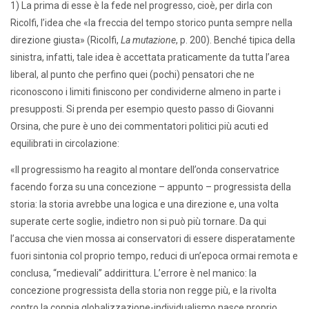
1) La prima di esse è la fede nel progresso, cioè, per dirla con
Ricolfi, l’idea che «la freccia del tempo storico punta sempre nella
direzione giusta» (Ricolfi,
La mutazione
, p. 200). Benché tipica della
sinistra, infatti, tale idea è accettata praticamente da tutta l’area
liberal, al punto che perfino quei (pochi) pensatori che ne
riconoscono i limiti finiscono per condividerne almeno in parte i
presupposti. Si prenda per esempio questo passo di Giovanni
Orsina, che pure è uno dei commentatori politici più acuti ed
equilibrati in circolazione:
«Il progressismo ha reagito al montare dell’onda conservatrice
facendo forza su una concezione – appunto – progressista della
storia: la storia avrebbe una logica e una direzione e, una volta
superate certe soglie, indietro non si può più tornare. Da qui
l’accusa che vien mossa ai conservatori di essere disperatamente
fuori sintonia col proprio tempo, reduci di un’epoca ormai remota e
conclusa, “medievali” addirittura. L’errore è nel manico: la
concezione progressista della storia non regge più, e la rivolta
contro la coppia globalizzazione-individualismo nasce proprio