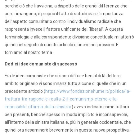
perché ciò che li avvicina, a dispetto delle grandi differenze che
pure rimangono, è proprio il fatto di sottolineare l’importanza
dell’aspetto comunitario contro l’individualismo radicale che
rappresenta invece il fattore unificante dei “liberal”. A questa
terminologia e alla corrispondente divisione concettuale mi atterrò
quindi nel seguito di questo articolo e anche nei prossimi. E
torniamo al nostro tema.
Dodici idee comuniste di successo
Fra le idee comuniste che si sono diffuse ben al di là del loro
ambito originario vi sono innanzitutto alcune di quelle che in un
precedente articolo (
https://www.fondazionehume.it/politica/la-
frattura-tra-ragione-e-realta-2-il-comunismo-eterno-e-la-
impossibile-riforma-della-sinistra/
) avevo indicato come tuttora
ben presenti, benché spesso in modo implicito e inconsapevole,
all’interno della sinistra italiana e, più in generale occidentale, che
quindi ora riesaminerò brevemente in questa nuova prospettiva.