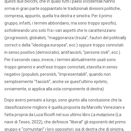
questi due blocchi, che in quasi tutti i paesi occidentali hanno
ormai in gran parte soppiantato le tradizionali divisioni politiche,
compresa, appunto, quella tra destra e sinistra. Per il primo
gruppo, infatti, i termini abbondano, ma sono troppo specifici,
sottolineando uno solo fra i vari aspetti che lo caratterizzano
(progressisti, globalisti, “maggioranza Ursula”, fautori del politically
correct o della “ideologia europea”, ecc.) oppure troppo connotati
in senso positivo (democratici, antifascisti, “persone civili”, ecc.).
Per il secondo caso, invece, i termini abitualmente usati sono
troppo generici e anch’essi troppo connotati, stavolta in senso
negativo (populisti, peronisti, “impresentabili”, quando non
semplicemente “fascisti”, anche se quest’ultimo epiteto,
ovviamente, si applica alla sola componente di destra).
Dopo averci pensato a lungo, sono giunto alla conclusione che la
classificazione migliore è quella proposta da Marcello Veneziani e
fatta propria da Luca Ricolfi nel suo ultimo libro
La mutazione
(La
nave di Teseo, 2022), che definisce “liberal” gli esponenti del primo
gruppo e “comunitari” i loro oppositori, sia di destra che di sinistra,