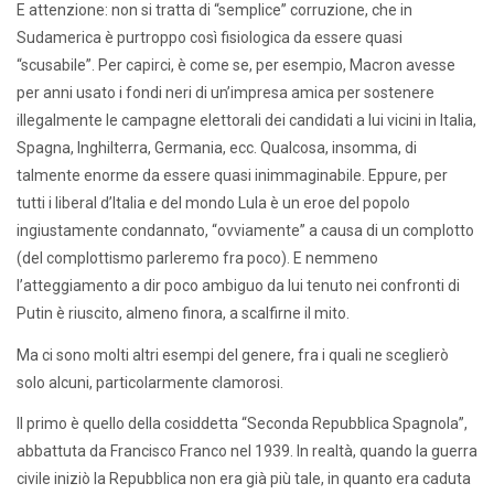
E attenzione: non si tratta di “semplice” corruzione, che in
Sudamerica è purtroppo così fisiologica da essere quasi
“scusabile”. Per capirci, è come se, per esempio, Macron avesse
per anni usato i fondi neri di un’impresa amica per sostenere
illegalmente le campagne elettorali dei candidati a lui vicini in Italia,
Spagna, Inghilterra, Germania, ecc. Qualcosa, insomma, di
talmente enorme da essere quasi inimmaginabile. Eppure, per
tutti i liberal d’Italia e del mondo Lula è un eroe del popolo
ingiustamente condannato, “ovviamente” a causa di un complotto
(del complottismo parleremo fra poco). E nemmeno
l’atteggiamento a dir poco ambiguo da lui tenuto nei confronti di
Putin è riuscito, almeno finora, a scalfirne il mito.
Ma ci sono molti altri esempi del genere, fra i quali ne sceglierò
solo alcuni, particolarmente clamorosi.
Il primo è quello della cosiddetta “Seconda Repubblica Spagnola”,
abbattuta da Francisco Franco nel 1939. In realtà, quando la guerra
civile iniziò la Repubblica non era già più tale, in quanto era caduta