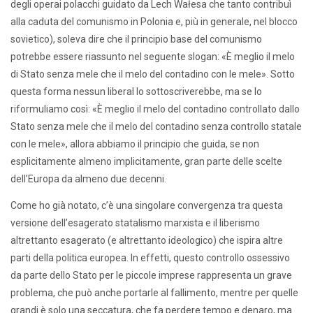
degli operai polacchi guidato da Lech Wałesa che tanto contribuì
alla caduta del comunismo in Polonia e, più in generale, nel blocco
sovietico), soleva dire che il principio base del comunismo
potrebbe essere riassunto nel seguente slogan: «È meglio il melo
di Stato senza mele che il melo del contadino con le mele». Sotto
questa forma nessun liberal lo sottoscriverebbe, ma se lo
riformuliamo così: «È meglio il melo del contadino controllato dallo
Stato senza mele che il melo del contadino senza controllo statale
con le mele», allora abbiamo il principio che guida, se non
esplicitamente almeno implicitamente, gran parte delle scelte
dell’Europa da almeno due decenni.
Come ho già notato, c’è una singolare convergenza tra questa
versione dell’esagerato statalismo marxista e il liberismo
altrettanto esagerato (e altrettanto ideologico) che ispira altre
parti della politica europea. In effetti, questo controllo ossessivo
da parte dello Stato per le piccole imprese rappresenta un grave
problema, che può anche portarle al fallimento, mentre per quelle
grandi è solo una seccatura, che fa perdere tempo e denaro, ma