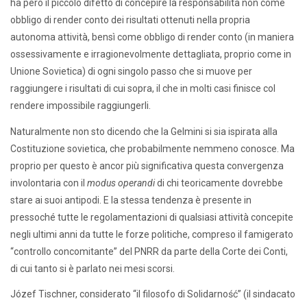
ha però il piccolo difetto di concepire la responsabilità non come
obbligo di render conto dei risultati ottenuti nella propria
autonoma attività, bensì come obbligo di render conto (in maniera
ossessivamente e irragionevolmente dettagliata, proprio come in
Unione Sovietica) di ogni singolo passo che si muove per
raggiungere i risultati di cui sopra, il che in molti casi finisce col
rendere impossibile raggiungerli.
Naturalmente non sto dicendo che la Gelmini si sia ispirata alla
Costituzione sovietica, che probabilmente nemmeno conosce. Ma
proprio per questo è ancor più significativa questa convergenza
involontaria con il
modus operandi
di chi teoricamente dovrebbe
stare ai suoi antipodi. E la stessa tendenza è presente in
pressoché tutte le regolamentazioni di qualsiasi attività concepite
negli ultimi anni da tutte le forze politiche, compreso il famigerato
“controllo concomitante” del PNRR da parte della Corte dei Conti,
di cui tanto si è parlato nei mesi scorsi.
Józef Tischner, considerato “il filosofo di Solidarność” (il sindacato