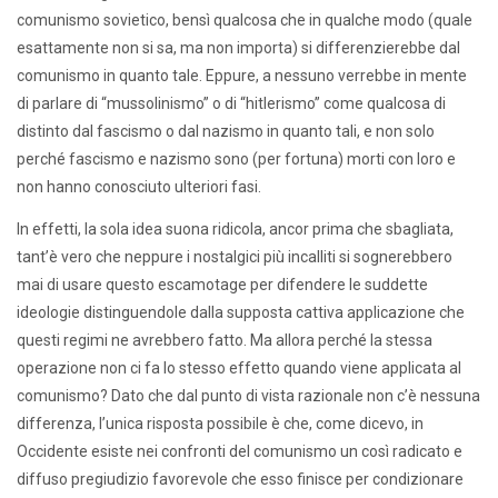
comunismo sovietico, bensì qualcosa che in qualche modo (quale
esattamente non si sa, ma non importa) si differenzierebbe dal
comunismo in quanto tale. Eppure, a nessuno verrebbe in mente
di parlare di “mussolinismo” o di “hitlerismo” come qualcosa di
distinto dal fascismo o dal nazismo in quanto tali, e non solo
perché fascismo e nazismo sono (per fortuna) morti con loro e
non hanno conosciuto ulteriori fasi.
In effetti, la sola idea suona ridicola, ancor prima che sbagliata,
tant’è vero che neppure i nostalgici più incalliti si sognerebbero
mai di usare questo escamotage per difendere le suddette
ideologie distinguendole dalla supposta cattiva applicazione che
questi regimi ne avrebbero fatto. Ma allora perché la stessa
operazione non ci fa lo stesso effetto quando viene applicata al
comunismo? Dato che dal punto di vista razionale non c’è nessuna
differenza, l’unica risposta possibile è che, come dicevo, in
Occidente esiste nei confronti del comunismo un così radicato e
diffuso pregiudizio favorevole che esso finisce per condizionare