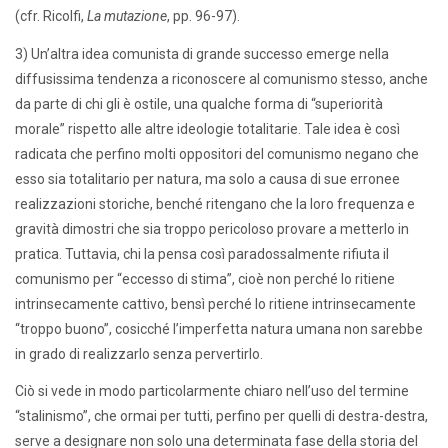
(cfr. Ricolfi,
La mutazione
, pp. 96-97).
3) Un’altra idea comunista di grande successo emerge nella
diffusissima tendenza a riconoscere al comunismo stesso, anche
da parte di chi gli è ostile, una qualche forma di “superiorità
morale” rispetto alle altre ideologie totalitarie. Tale idea è così
radicata che perfino molti oppositori del comunismo negano che
esso sia totalitario per natura, ma solo a causa di sue erronee
realizzazioni storiche, benché ritengano che la loro frequenza e
gravità dimostri che sia troppo pericoloso provare a metterlo in
pratica. Tuttavia, chi la pensa così paradossalmente rifiuta il
comunismo per “eccesso di stima”, cioè non perché lo ritiene
intrinsecamente cattivo, bensì perché lo ritiene intrinsecamente
“troppo buono”, cosicché l’imperfetta natura umana non sarebbe
in grado di realizzarlo senza pervertirlo.
Ciò si vede in modo particolarmente chiaro nell’uso del termine
“stalinismo”, che ormai per tutti, perfino per quelli di destra-destra,
serve a designare non solo una determinata fase della storia del