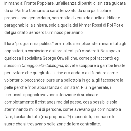
in mano al Fronte Popolare, un’alleanza di partiti di sinistra guidata
da un Partito Comunista caratterizzato da una particolare
propensione genocidaria, non molto diversa da quella di Hitler e
paragonabile, a sinistra, solo a quella dei Khmer Rossi di Pol Pot e
del già citato Sendero Luminoso peruviano.
Il loro “programma politico” era molto semplice: sterminare tutti gli
oppositori, a cominciare dai loro alleati più moderati. Ne sapeva
qualcosa il socialista George Orwell, che, come poi raccontò egli
stesso in
Omaggio alla Catalogna
, dovete scappare a gambe levate
per evitare che quegli stessi che era andato a difendere come
volontario, beccandosi pure una pallottola in gola, gli facessero la
pelle perché “non abbastanza di sinistra”. Più in generale, i
comunisti spagnoli avevano intenzione di sradicare
completamente il cristianesimo dal paese, cosa possibile solo
sterminando milioni di persone, come avevano già cominciato a
fare, fucilando tutti (ma proprio
tutti
) i sacerdoti, i monaci e le
suore che si trovavano nelle zone da loro controllate.