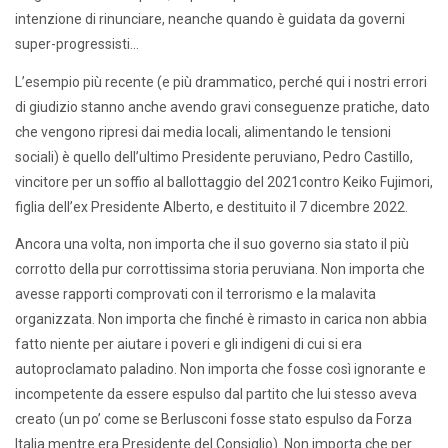
intenzione di rinunciare, neanche quando è guidata da governi
super-progressisti…
L’esempio più recente (e più drammatico, perché qui i nostri errori
di giudizio stanno anche avendo gravi conseguenze pratiche, dato
che vengono ripresi dai media locali, alimentando le tensioni
sociali) è quello dell’ultimo Presidente peruviano, Pedro Castillo,
vincitore per un soffio al ballottaggio del 2021contro Keiko Fujimori,
figlia dell’ex Presidente Alberto, e destituito il 7 dicembre 2022.
Ancora una volta, non importa che il suo governo sia stato il più
corrotto della pur corrottissima storia peruviana. Non importa che
avesse rapporti comprovati con il terrorismo e la malavita
organizzata. Non importa che finché è rimasto in carica non abbia
fatto niente per aiutare i poveri e gli indigeni di cui si era
autoproclamato paladino. Non importa che fosse così ignorante e
incompetente da essere espulso dal partito che lui stesso aveva
creato (un po’ come se Berlusconi fosse stato espulso da Forza
Italia mentre era Presidente del Consiglio). Non importa che per