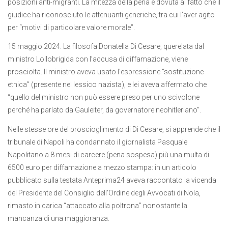
posizioni anti-migranti. La mitezza della pena è dovuta al fatto che il
giudice ha riconosciuto le attenuanti generiche, tra cui l’aver agito
per “motivi di particolare valore morale”.
15 maggio 2024. La filosofa Donatella Di Cesare, querelata dal
ministro Lollobrigida con l’accusa di diffamazione, viene
prosciolta. Il ministro aveva usato l’espressione “sostituzione
etnica” (presente nel lessico nazista), e lei aveva affermato che
“quello del ministro non può essere preso per uno scivolone
perché ha parlato da Gauleiter, da governatore neohitleriano”.
Nelle stesse ore del proscioglimento di Di Cesare, si apprende che il
tribunale di Napoli ha condannato il giornalista Pasquale
Napolitano a 8 mesi di carcere (pena sospesa) più una multa di
6500 euro per diffamazione a mezzo stampa: in un articolo
pubblicato sulla testata Anteprima24 aveva raccontato la vicenda
del Presidente del Consiglio dell’Ordine degli Avvocati di Nola,
rimasto in carica “attaccato alla poltrona” nonostante la
mancanza di una maggioranza.