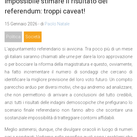
Impossibile stimare il risultato del
referendum: troppi caveat!
15 Gennaio 2026 - di
Paolo Natale
Politica
Società
L’appuntamento referendario si avvicina. Tra poco più di un mese
gli italiani saranno chiamati alle urne per dare la loro approvazione
o per bocciare la riforma della magistratura e questo, ovviamente,
ha fatto incrementare il numero di sondaggi che cercano di
identificare la migliore previsione del loro voto futuro. Un compito
parecchio arduo per diversi motivi, che qui andremo ad analizzare,
che non permettono di arrivare a conclusioni del tutto credibili,
anzi: tutti i risultati delle indagini demoscopiche che prefigurano lo
scenario finale referendario non fanno altro che scontare una
sostanziale impossibilità di tratteggiare contorni affidabili.
Meglio astenersi, dunque, che divulgare oracoli in luogo di numeri
seri e ponderati. Vediamo nello specifico quali sono i problemi che