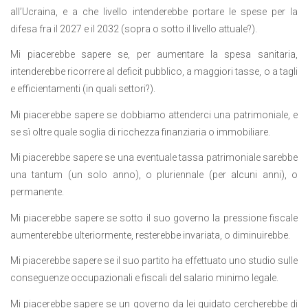
all’Ucraina, e a che livello intenderebbe portare le spese per la
difesa fra il 2027 e il 2032 (sopra o sotto il livello attuale?).
Mi piacerebbe sapere se, per aumentare la spesa sanitaria,
intenderebbe ricorrere al deficit pubblico, a maggiori tasse, o a tagli
e efficientamenti (in quali settori?).
Mi piacerebbe sapere se dobbiamo attenderci una patrimoniale, e
se sì oltre quale soglia di ricchezza finanziaria o immobiliare.
Mi piacerebbe sapere se una eventuale tassa patrimoniale sarebbe
una tantum (un solo anno), o pluriennale (per alcuni anni), o
permanente.
Mi piacerebbe sapere se sotto il suo governo la pressione fiscale
aumenterebbe ulteriormente, resterebbe invariata, o diminuirebbe.
Mi piacerebbe sapere se il suo partito ha effettuato uno studio sulle
conseguenze occupazionali e fiscali del salario minimo legale.
Mi piacerebbe sapere se un governo da lei guidato cercherebbe di