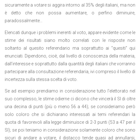
sicuramente a votare si aggira intorno al 35% degli italiani, ma non
è detto che non possa aumentare, o perfino diminuire,
paradossalmente…
Elencati dunque i problemi inerenti al voto, appare evidente come le
stime dei risultati siano molto correlati con le risposte non
soltanto al quesito referendario ma soprattutto ai “quesiti” qui
enunciati. Dipendono, cioè, dal livello di conoscenza della materia,
dall’interesse e soprattutto dalla quantità degli italiani che vorranno
partecipare alla consultazione referendaria, ivi compreso il livello di
incertezza sulla stessa scelta di voto.
Se ad esempio prendiamo in considerazione tutto l’elettorato nel
suo complesso, le stime odierne ci dicono che vincerà il SI di oltre
una decina di punti (più o meno 56 a 44); se consideriamo però
solo coloro che si dichiarano interessati ai temi referendari la
quota di favorevoli alla legge diminuisce di 2-3 punti (53 a 47 per il
SI); se poi teniamo in considerazione solamente coloro che sono
sicuri di andare a votare, il distacco tende quasi ad annullarsi,