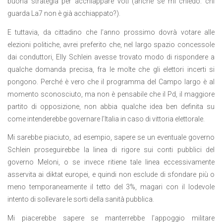
buona strategia per acchiappare voti (anche se mi chiedo: chi
guarda La7 non è già acchiappato?).
E tuttavia, da cittadino che l’anno prossimo dovrà votare alle
elezioni politiche, avrei preferito che, nel largo spazio concessole
dai conduttori, Elly Schlein avesse trovato modo di rispondere a
qualche domanda precisa, fra le molte che gli elettori incerti si
pongono. Perché è vero che il programma del Campo largo è al
momento sconosciuto, ma non è pensabile che il Pd, il maggiore
partito di opposizione, non abbia qualche idea ben definita su
come intenderebbe governare l’Italia in caso di vittoria elettorale.
Mi sarebbe piaciuto, ad esempio, sapere se un eventuale governo
Schlein proseguirebbe la linea di rigore sui conti pubblici del
governo Meloni, o se invece ritiene tale linea eccessivamente
asservita ai diktat europei, e quindi non esclude di sfondare più o
meno temporaneamente il tetto del 3%, magari con il lodevole
intento di sollevare le sorti della sanità pubblica.
Mi piacerebbe sapere se manterrebbe l’appoggio militare