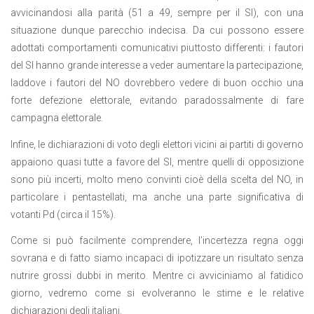
avvicinandosi alla parità (51 a 49, sempre per il SI), con una
situazione dunque parecchio indecisa. Da cui possono essere
adottati comportamenti comunicativi piuttosto differenti: i fautori
del SI hanno grande interesse a veder aumentare la partecipazione,
laddove i fautori del NO dovrebbero vedere di buon occhio una
forte defezione elettorale, evitando paradossalmente di fare
campagna elettorale.
Infine, le dichiarazioni di voto degli elettori vicini ai partiti di governo
appaiono quasi tutte a favore del SI, mentre quelli di opposizione
sono più incerti, molto meno convinti cioè della scelta del NO, in
particolare i pentastellati, ma anche una parte significativa di
votanti Pd (circa il 15%).
Come si può facilmente comprendere, l’incertezza regna oggi
sovrana e di fatto siamo incapaci di ipotizzare un risultato senza
nutrire grossi dubbi in merito. Mentre ci avviciniamo al fatidico
giorno, vedremo come si evolveranno le stime e le relative
dichiarazioni degli italiani.