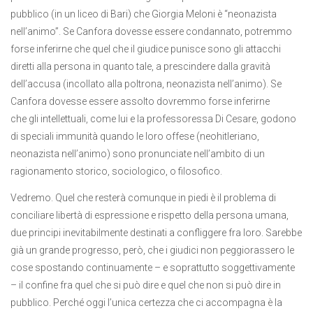
pubblico (in un liceo di Bari) che Giorgia Meloni è “neonazista
nell’animo”. Se Canfora dovesse essere condannato, potremmo
forse inferirne che quel che il giudice punisce sono gli attacchi
diretti alla persona in quanto tale, a prescindere dalla gravità
dell’accusa (incollato alla poltrona, neonazista nell’animo). Se
Canfora dovesse essere assolto dovremmo forse inferirne
che gli intellettuali, come lui e la professoressa Di Cesare, godono
di speciali immunità quando le loro offese (neohitleriano,
neonazista nell’animo) sono pronunciate nell’ambito di un
ragionamento storico, sociologico, o filosofico.
Vedremo. Quel che resterà comunque in piedi è il problema di
conciliare libertà di espressione e rispetto della persona umana,
due principi inevitabilmente destinati a confliggere fra loro. Sarebbe
già un grande progresso, però, che i giudici non peggiorassero le
cose spostando continuamente – e soprattutto soggettivamente
– il confine fra quel che si può dire e quel che non si può dire in
pubblico. Perché oggi l’unica certezza che ci accompagna è la