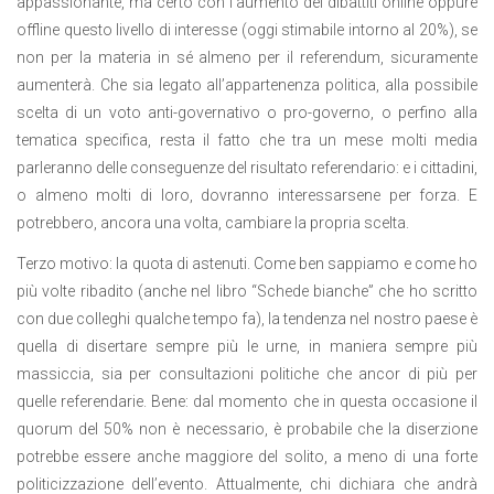
appassionante, ma certo con l’aumento dei dibattiti online oppure
offline questo livello di interesse (oggi stimabile intorno al 20%), se
non per la materia in sé almeno per il referendum, sicuramente
aumenterà. Che sia legato all’appartenenza politica, alla possibile
scelta di un voto anti-governativo o pro-governo, o perfino alla
tematica specifica, resta il fatto che tra un mese molti media
parleranno delle conseguenze del risultato referendario: e i cittadini,
o almeno molti di loro, dovranno interessarsene per forza. E
potrebbero, ancora una volta, cambiare la propria scelta.
Terzo motivo: la quota di astenuti. Come ben sappiamo e come ho
più volte ribadito (anche nel libro “Schede bianche” che ho scritto
con due colleghi qualche tempo fa), la tendenza nel nostro paese è
quella di disertare sempre più le urne, in maniera sempre più
massiccia, sia per consultazioni politiche che ancor di più per
quelle referendarie. Bene: dal momento che in questa occasione il
quorum del 50% non è necessario, è probabile che la diserzione
potrebbe essere anche maggiore del solito, a meno di una forte
politicizzazione dell’evento. Attualmente, chi dichiara che andrà