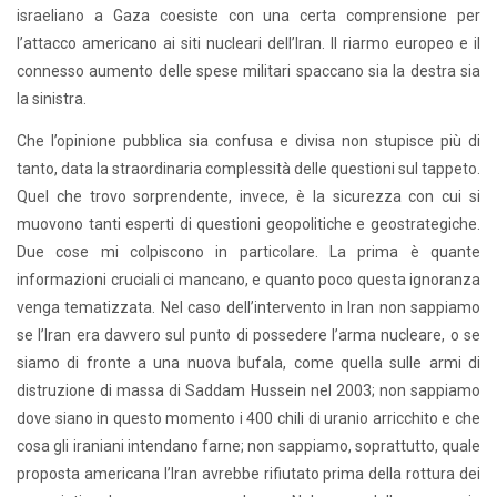
israeliano a Gaza coesiste con una certa comprensione per
l’attacco americano ai siti nucleari dell’Iran. Il riarmo europeo e il
connesso aumento delle spese militari spaccano sia la destra sia
la sinistra.
Che l’opinione pubblica sia confusa e divisa non stupisce più di
tanto, data la straordinaria complessità delle questioni sul tappeto.
Quel che trovo sorprendente, invece, è la sicurezza con cui si
muovono tanti esperti di questioni geopolitiche e geostrategiche.
Due cose mi colpiscono in particolare. La prima è quante
informazioni cruciali ci mancano, e quanto poco questa ignoranza
venga tematizzata. Nel caso dell’intervento in Iran non sappiamo
se l’Iran era davvero sul punto di possedere l’arma nucleare, o se
siamo di fronte a una nuova bufala, come quella sulle armi di
distruzione di massa di Saddam Hussein nel 2003; non sappiamo
dove siano in questo momento i 400 chili di uranio arricchito e che
cosa gli iraniani intendano farne; non sappiamo, soprattutto, quale
proposta americana l’Iran avrebbe rifiutato prima della rottura dei