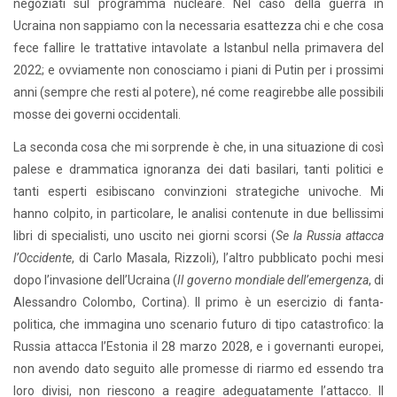
negoziati sul programma nucleare. Nel caso della guerra in
Ucraina non sappiamo con la necessaria esattezza chi e che cosa
fece fallire le trattative intavolate a Istanbul nella primavera del
2022; e ovviamente non conosciamo i piani di Putin per i prossimi
anni (sempre che resti al potere), né come reagirebbe alle possibili
mosse dei governi occidentali.
La seconda cosa che mi sorprende è che, in una situazione di così
palese e drammatica ignoranza dei dati basilari, tanti politici e
tanti esperti esibiscano convinzioni strategiche univoche. Mi
hanno colpito, in particolare, le analisi contenute in due bellissimi
libri di specialisti, uno uscito nei giorni scorsi (
Se la Russia attacca
l’Occidente
, di Carlo Masala, Rizzoli), l’altro pubblicato pochi mesi
dopo l’invasione dell’Ucraina (
Il governo mondiale dell’emergenza
, di
Alessandro Colombo, Cortina). Il primo è un esercizio di fanta-
politica, che immagina uno scenario futuro di tipo catastrofico: la
Russia attacca l’Estonia il 28 marzo 2028, e i governanti europei,
non avendo dato seguito alle promesse di riarmo ed essendo tra
loro divisi, non riescono a reagire adeguatamente l’attacco. Il