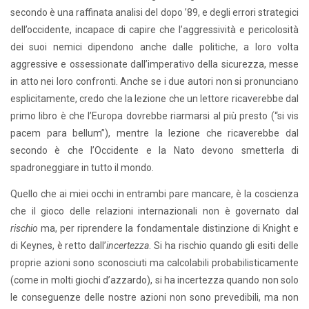
secondo è una raffinata analisi del dopo ’89, e degli errori strategici
dell’occidente, incapace di capire che l’aggressività e pericolosità
dei suoi nemici dipendono anche dalle politiche, a loro volta
aggressive e ossessionate dall’imperativo della sicurezza, messe
in atto nei loro confronti. Anche se i due autori non si pronunciano
esplicitamente, credo che la lezione che un lettore ricaverebbe dal
primo libro è che l’Europa dovrebbe riarmarsi al più presto (“si vis
pacem para bellum”), mentre la lezione che ricaverebbe dal
secondo è che l’Occidente e la Nato devono smetterla di
spadroneggiare in tutto il mondo.
Quello che ai miei occhi in entrambi pare mancare, è la coscienza
che il gioco delle relazioni internazionali non è governato dal
rischio
ma, per riprendere la fondamentale distinzione di Knight e
di Keynes, è retto dall’
incertezza
. Si ha rischio quando gli esiti delle
proprie azioni sono sconosciuti ma calcolabili probabilisticamente
(come in molti giochi d’azzardo), si ha incertezza quando non solo
le conseguenze delle nostre azioni non sono prevedibili, ma non