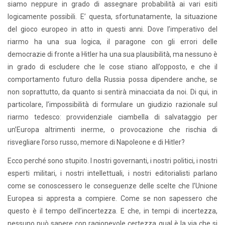
siamo neppure in grado di assegnare probabilità ai vari esiti
logicamente possibili. E’ questa, sfortunatamente, la situazione
del gioco europeo in atto in questi anni. Dove l’imperativo del
riarmo ha una sua logica, il paragone con gli errori delle
democrazie di fronte a Hitler ha una sua plausibilità, ma nessuno è
in grado di escludere che le cose stiano all’opposto, e che il
comportamento futuro della Russia possa dipendere anche, se
non soprattutto, da quanto si sentirà minacciata da noi. Di qui, in
particolare, l’impossibilità di formulare un giudizio razionale sul
riarmo tedesco: provvidenziale ciambella di salvataggio per
un’Europa altrimenti inerme, o provocazione che rischia di
risvegliare l’orso russo, memore di Napoleone e di Hitler?
Ecco perché sono stupito. I nostri governanti, i nostri politici, i nostri
esperti militari, i nostri intellettuali, i nostri editorialisti parlano
come se conoscessero le conseguenze delle scelte che l’Unione
Europea si appresta a compiere. Come se non sapessero che
questo è il tempo dell’incertezza. E che, in tempi di incertezza,
nessuno può sapere con ragionevole certezza qual è la via che si