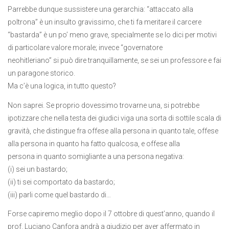
Parrebbe dunque sussistere una gerarchia: “attaccato alla
poltrona” è un insulto gravissimo, che ti fa meritare il carcere
“bastarda” è un po’ meno grave, specialmente se lo dici per motivi
di particolare valore morale; invece “governatore
neohitleriano” si può dire tranquillamente, se sei un professore e fai
un paragone storico.
Ma c’è una logica, in tutto questo?
Non saprei. Se proprio dovessimo trovarne una, si potrebbe
ipotizzare che nella testa dei giudici viga una sorta di sottile scala di
gravità, che distingue fra offese alla persona in quanto tale, offese
alla persona in quanto ha fatto qualcosa, e offese alla
persona in quanto somigliante a una persona negativa:
(i) sei un bastardo;
(ii) ti sei comportato da bastardo;
(iii) parli come quel bastardo di…
Forse capiremo meglio dopo il 7 ottobre di quest’anno, quando il
prof. Luciano Canfora andrà a giudizio per aver affermato in