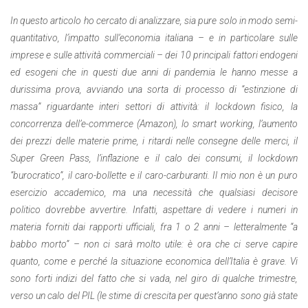
In questo articolo ho cercato di analizzare, sia pure solo in modo semi-
quantitativo, l’impatto sull’economia italiana – e in particolare sulle
imprese e sulle attività commerciali – dei 10 principali fattori endogeni
ed esogeni che in questi due anni di pandemia le hanno messe a
durissima prova, avviando una sorta di processo di “estinzione di
massa” riguardante interi settori di attività: il lockdown fisico, la
concorrenza dell’e-commerce (Amazon), lo smart working, l’aumento
dei prezzi delle materie prime, i ritardi nelle consegne delle merci, il
Super Green Pass, l’inflazione e il calo dei consumi, il lockdown
“burocratico”, il caro-bollette e il caro-carburanti. Il mio non è un puro
esercizio accademico, ma una necessità che qualsiasi decisore
politico dovrebbe avvertire. Infatti, aspettare di vedere i numeri in
materia forniti dai rapporti ufficiali, fra 1 o 2 anni – letteralmente “a
babbo morto” – non ci sarà molto utile: è ora che ci serve capire
quanto, come e perché la situazione economica dell’Italia è grave. Vi
sono forti indizi del fatto che si vada, nel giro di qualche trimestre,
verso un calo del PIL (le stime di crescita per quest’anno sono già state