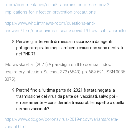
room/commentaries/detail/transmission-of-sars-cov-2-
implications-for-infection-prevention-precautions
https://www.who.int/news-room/questions-and-
answers/item/coronavirus-disease-covid-19-how-is-it-transmitted
Perché gli interventi di messa in sicurezza da agenti
patogeni repiratori negli ambienti chiusi non sono rientrati
nel PNRR?
Morawska et al. (2021) A paradigm shift to combat indoor
respiratory infection. Science, 372 (6543). pp. 689-691. ISSN 0036-
8075).
Perché fino all’ultima parte del 2021 è stata negata la
trasmissione del virus da parte dei vaccinati, salvo poi –
erroneamente – considerarla trascurabile rispetto a quella
dei non vaccinati?
https://www.cdc.gov/coronavirus/2019-ncov/variants/delta-
variant.html