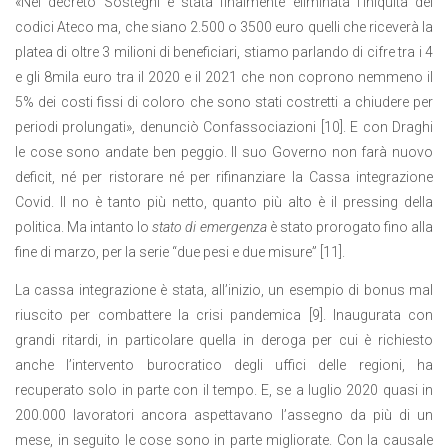
«Nel decreto Sostegni è stata finalmente eliminata l’iniquità dei
codici Ateco ma, che siano 2.500 o 3500 euro quelli che riceverà la
platea di oltre 3 milioni di beneficiari, stiamo parlando di cifre tra i 4
e gli 8mila euro tra il 2020 e il 2021 che non coprono nemmeno il
5% dei costi fissi di coloro che sono stati costretti a chiudere per
periodi prolungati», denunciò Confassociazioni [10]. E con Draghi
le cose sono andate ben peggio. Il suo Governo non farà nuovo
deficit, né per ristorare né per rifinanziare la Cassa integrazione
Covid. Il no è tanto più netto, quanto più alto è il pressing della
politica. Ma intanto lo
stato di emergenza
è stato prorogato fino alla
fine di marzo, per la serie “due pesi e due misure” [11].
La cassa integrazione è stata, all’inizio, un esempio di bonus mal
riuscito per combattere la crisi pandemica [9]. Inaugurata con
grandi ritardi, in particolare quella in deroga per cui è richiesto
anche l’intervento burocratico degli uffici delle regioni, ha
recuperato solo in parte con il tempo. E, se a luglio 2020 quasi in
200.000 lavoratori ancora aspettavano l’assegno da più di un
mese, in seguito le cose sono in parte migliorate. Con la causale