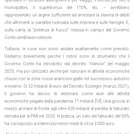
spendere in strutture alberghiere e per viaggi), il bonus per bici e
monopattini, il superbonus del 110%, etc. – avrebbero
rappresentato un argine sufficiente ad arrestare la slavina di debiti
che altrimenti si sarebbe riversata sulle imprese e sulle famiglie. E,
sulla carta, la “potenza di fuoco” messa in campo dal Governo
Conte
sembrava
notevole.
Tuttavia, le cose non sono andate esattamente come previsto.
Vediamo brevemente perché. I ristori sono lo strumento che il
Governo Conte ha introdotto dal decreto “rilancio” del maggio
2020, ma poi utilizzato anche per ristorare le attività economiche
chiuse con le zone rosse-arancioni-gialle nel successivo autunno
e inverno. Di 32 miliardi di euro del Decreto Sostegni (marzo 2021),
il governo ha deciso di destinare come aiuti alle attività
economiche piegate dalla pandemia 11 miliardi [10]. Una goccia in
mezzo al mare di fronte agli oltre 420 miliardi di perdita di fatturato
stimata per le PMI nel 2020. In pratica, un calo del fatturato del 50%
ha corrisposto a indennizzi/ristori medi di circa 3.000 euro.