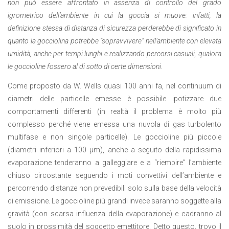
non può essere affrontato in assenza di controllo del grado
igrometrico dell’ambiente in cui la goccia si muove: infatti, la
definizione stessa di distanza di sicurezza perderebbe di significato in
quanto la gocciolina potrebbe “sopravvivere” nell’ambiente con elevata
umidità, anche per tempi lunghi e realizzando percorsi casuali, qualora
le goccioline fossero al di sotto di certe dimensioni.
Come proposto da W. Wells quasi 100 anni fa, nel continuum di
diametri delle particelle emesse è possibile ipotizzare due
comportamenti differenti (in realtà il problema è molto più
complesso perché viene emessa una nuvola di gas turbolento
multifase e non singole particelle). Le goccioline più piccole
(diametri inferiori a 100 µm), anche a seguito della rapidissima
evaporazione tenderanno a galleggiare e a “riempire” l’ambiente
chiuso circostante seguendo i moti convettivi dell’ambiente e
percorrendo distanze non prevedibili solo sulla base della velocità
di emissione. Le goccioline più grandi invece saranno soggette alla
gravità (con scarsa influenza della evaporazione) e cadranno al
suolo in prossimità del soggetto emettitore. Detto questo, trovo il