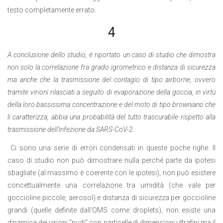
testo completamente errato.
4
A conclusione dello studio, è riportato un caso di studio che dimostra
non solo la correlazione fra grado igrometrico e distanza di sicurezza
ma anche che la trasmissione del contagio di tipo airborne, ovvero
tramite virioni rilasciati a seguito di evaporazione della goccia, in virtù
della loro bassissima concentrazione e del moto di tipo browniano che
li caratterizza, abbia una probabilità del tutto trascurabile rispetto alla
trasmissione dell’infezione da SARS-CoV-2.
Ci sono una serie di errori condensati in queste poche righe. Il
caso di studio non può dimostrare nulla perché parte da ipotesi
sbagliate (al massimo è coerente con le ipotesi), non può esistere
concettualmente una correlazione tra umidità (che vale per
goccioline piccole, aerosol) e distanza di sicurezza per goccioline
grandi (quelle definite dall’OMS come droplets), non esiste una
dinamica dei virioni “nudi” con particelle di dimensioni ultrafini ma il