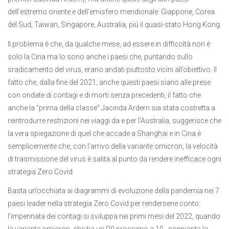
dell’estremo oriente e dell’emisfero meridionale: Giappone, Corea
del Sud, Taiwan, Singapore, Australia, più il quasi-stato Hong Kong.
Il problema è che, da qualche mese, ad essere in difficoltà non è
solo la Cina ma lo sono anche i paesi che, puntando sullo
sradicamento del virus, erano andati piuttosto vicini all’obiettivo. Il
fatto che, dalla fine del 2021, anche questi paesi siano alle prese
con ondate di contagi e di morti senza precedenti, il fatto che
anche la “prima della classe” Jacinda Ardern sia stata costretta a
reintrodurre restrizioni nei viaggi da e per l’Australia, suggerisce che
la vera spiegazione di quel che accade a Shanghai e in Cina è
semplicemente che, con l’arrivo della variante omicron, la velocità
di trasmissione del virus è salita al punto da rendere inefficace ogni
strategia Zero Covid.
Basta un’occhiata ai diagrammi di evoluzione della pandemia nei 7
paesi leader nella strategia Zero Covid per rendersene conto:
l’impennata dei contagi si sviluppa nei primi mesi del 2022, quando