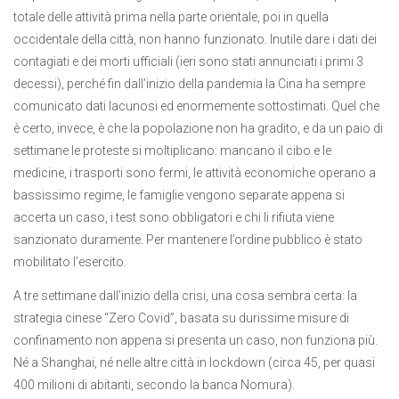
totale delle attività prima nella parte orientale, poi in quella
occidentale della città, non hanno funzionato. Inutile dare i dati dei
contagiati e dei morti ufficiali (ieri sono stati annunciati i primi 3
decessi), perché fin dall’inizio della pandemia la Cina ha sempre
comunicato dati lacunosi ed enormemente sottostimati. Quel che
è certo, invece, è che la popolazione non ha gradito, e da un paio di
settimane le proteste si moltiplicano: mancano il cibo e le
medicine, i trasporti sono fermi, le attività economiche operano a
bassissimo regime, le famiglie vengono separate appena si
accerta un caso, i test sono obbligatori e chi li rifiuta viene
sanzionato duramente. Per mantenere l’ordine pubblico è stato
mobilitato l’esercito.
A tre settimane dall’inizio della crisi, una cosa sembra certa: la
strategia cinese “Zero Covid”, basata su durissime misure di
confinamento non appena si presenta un caso, non funziona più.
Né a Shanghai, né nelle altre città in lockdown (circa 45, per quasi
400 milioni di abitanti, secondo la banca Nomura).