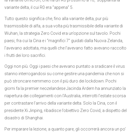
la variante omicron, che ha un R0 prossimo a 10, soppianta la
variante delta, il cui R0 era “appena” 5.
Tutto questo significa che, fino alla variante delta, pur più
trasmissibile di alfa, a sua volta più trasmissibile della variante di
Wuhan, la strategia Zero Covid era un’opzione sul tavolo. Pochi
paesi, fra cui la Cina e i “magnifici 7” guidati dalla Nuova Zelanda,
l’avevano adottata, ma quelli che l’avevano fatto avevano raccolto
i frutti dei loro sacrifici.
Oggi non più. Oggi i paesi che avevano puntato a sradicare il virus
stanno interrogandosi su come gestire una pandemia che non si
può stroncare nemmeno con il più duro dei lockdown. Pochi
giorni fa la premier neozelandese Jacinda Ardern ha annunziato la
riapertura dei collegamenti con l’Australia, interrotti l’estate scorsa
per contrastare l’arrivo della variante delta. Solo la Cina, con il
presidente Xi Jinping, ribadisce l’obiettivo Zero Covid, a dispetto del
disastro di Shanghai.
Per imparare la lezione, a quanto pare, gli occorrerà ancora un po’