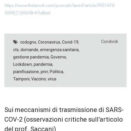
https://www.thelancet.com/journals/laninf/article/PIIS1473-
3099(21)00648-4/fulltext
Condividi
codogno
,
Coronavirus
,
Covid-19
,
cts
,
domande
,
emergenza sanitaria
,
gestione pandemia
,
Governo
,
Lockdown
,
pandemia
,
pianificazione
,
pnrr
,
Politica
,
Tamponi
,
Vaccino
,
virus
Sui meccanismi di trasmissione di SARS-
COV-2 (osservazioni critiche sull’articolo
del prof. Saccani)