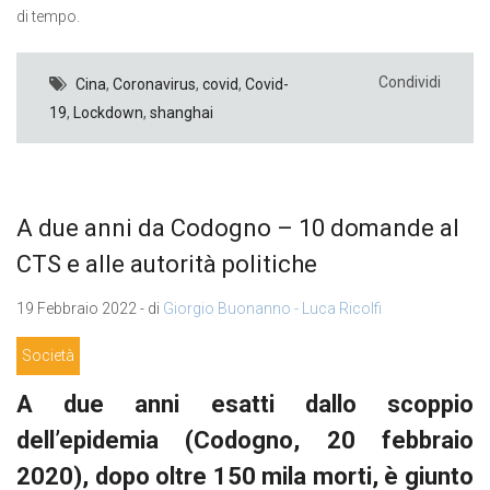
di tempo.
Condividi
Cina
,
Coronavirus
,
covid
,
Covid-
19
,
Lockdown
,
shanghai
A due anni da Codogno – 10 domande al
CTS e alle autorità politiche
19 Febbraio 2022 - di
Giorgio Buonanno - Luca Ricolfi
Società
A due anni esatti dallo scoppio
dell’epidemia (Codogno, 20 febbraio
2020), dopo oltre 150 mila morti, è giunto