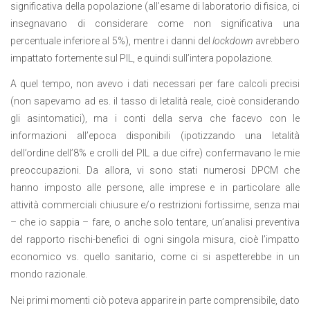
significativa della popolazione (all’esame di laboratorio di fisica, ci
insegnavano di considerare come non significativa una
percentuale inferiore al 5%), mentre i danni del
lockdown
avrebbero
impattato fortemente sul PIL, e quindi sull’intera popolazione.
A quel tempo, non avevo i dati necessari per fare calcoli precisi
(non sapevamo ad es. il tasso di letalità reale, cioè considerando
gli asintomatici), ma i conti della serva che facevo con le
informazioni all’epoca disponibili (ipotizzando una letalità
dell’ordine dell’8% e crolli del PIL a due cifre) confermavano le mie
preoccupazioni. Da allora, vi sono stati numerosi DPCM che
hanno imposto alle persone, alle imprese e in particolare alle
attività commerciali chiusure e/o restrizioni fortissime, senza mai
– che io sappia – fare, o anche solo tentare, un’analisi preventiva
del rapporto rischi-benefici di ogni singola misura, cioè l’impatto
economico vs. quello sanitario, come ci si aspetterebbe in un
mondo razionale.
Nei primi momenti ciò poteva apparire in parte comprensibile, dato