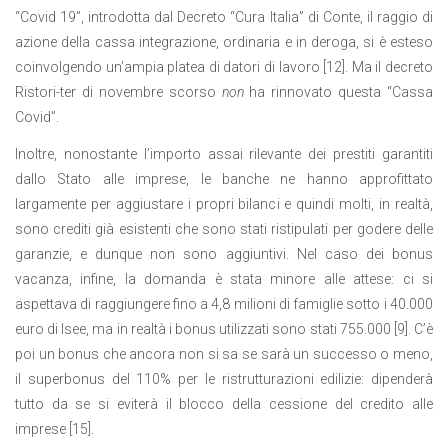
“Covid 19”, introdotta dal Decreto “Cura Italia” di Conte, il raggio di
azione della cassa integrazione, ordinaria e in deroga, si è esteso
coinvolgendo un’ampia platea di datori di lavoro [12]. Ma il decreto
Ristori-ter di novembre scorso
non
ha rinnovato questa “Cassa
Covid”.
Inoltre, nonostante l’importo assai rilevante dei prestiti garantiti
dallo Stato alle imprese, le banche ne hanno approfittato
largamente per aggiustare i propri bilanci e quindi molti, in realtà,
sono crediti già esistenti che sono stati ristipulati per godere delle
garanzie, e dunque non sono aggiuntivi. Nel caso dei bonus
vacanza, infine, la domanda è stata minore alle attese: ci si
aspettava di raggiungere fino a 4,8 milioni di famiglie sotto i 40.000
euro di Isee, ma in realtà i bonus utilizzati sono stati 755.000 [9]. C’è
poi un bonus che ancora non si sa se sarà un successo o meno,
il superbonus del 110% per le ristrutturazioni edilizie: dipenderà
tutto da se si eviterà il blocco della cessione del credito alle
imprese [15].