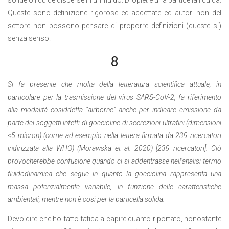
solide o liquide disperse in un fluido. Droplet è una particella liquida.
Queste sono definizione rigorose ed accettate ed autori non del
settore non possono pensare di proporre definizioni (queste si)
senza senso.
8
Si fa presente che molta della letteratura scientifica attuale, in
particolare per la trasmissione del virus SARS-CoV-2, fa riferimento
alla modalità cosiddetta “airborne” anche per indicare emissione da
parte dei soggetti infetti di goccioline di secrezioni ultrafini (dimensioni
<5 micron) (come ad esempio nella lettera firmata da 239 ricercatori
indirizzata alla WHO) (Morawska et al. 2020) [239 ricercatori]. Ciò
provocherebbe confusione quando ci si addentrasse nell’analisi termo
fluidodinamica che segue in quanto la gocciolina rappresenta una
massa potenzialmente variabile, in funzione delle caratteristiche
ambientali, mentre non è così per la particella solida.
Devo dire che ho fatto fatica a capire quanto riportato, nonostante