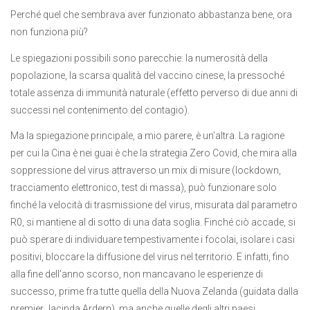
Perché quel che sembrava aver funzionato abbastanza bene, ora
non funziona più?
Le spiegazioni possibili sono parecchie: la numerosità della
popolazione, la scarsa qualità del vaccino cinese, la pressoché
totale assenza di immunità naturale (effetto perverso di due anni di
successi nel contenimento del contagio).
Ma la spiegazione principale, a mio parere, è un’altra. La ragione
per cui la Cina è nei guai è che la strategia Zero Covid, che mira alla
soppressione del virus attraverso un mix di misure (lockdown,
tracciamento elettronico, test di massa), può funzionare solo
finché la velocità di trasmissione del virus, misurata dal parametro
R0, si mantiene al di sotto di una data soglia. Finché ciò accade, si
può sperare di individuare tempestivamente i focolai, isolare i casi
positivi, bloccare la diffusione del virus nel territorio. E infatti, fino
alla fine dell’anno scorso, non mancavano le esperienze di
successo, prime fra tutte quella della Nuova Zelanda (guidata dalla
premier Jacinda Ardern), ma anche quelle degli altri paesi