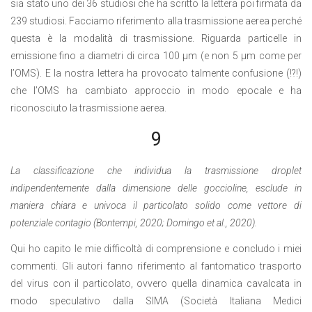
sia stato uno dei 36 studiosi che ha scritto la lettera poi firmata da
239 studiosi. Facciamo riferimento alla trasmissione aerea perché
questa è la modalità di trasmissione. Riguarda particelle in
emissione fino a diametri di circa 100 µm (e non 5 µm come per
l’OMS). E la nostra lettera ha provocato talmente confusione (!?!)
che l’OMS ha cambiato approccio in modo epocale e ha
riconosciuto la trasmissione aerea.
9
La classificazione che individua la trasmissione droplet
indipendentemente dalla dimensione delle goccioline, esclude in
maniera chiara e univoca il particolato solido come vettore di
potenziale contagio (Bontempi, 2020; Domingo et al., 2020).
Qui ho capito le mie difficoltà di comprensione e concludo i miei
commenti. Gli autori fanno riferimento al fantomatico trasporto
del virus con il particolato, ovvero quella dinamica cavalcata in
modo speculativo dalla SIMA (Società Italiana Medici