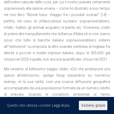
dell’ordine naturale delle cose, per cui il nostro pianeta certamente
sopravviverà alla specie umana – come ho illustrato a suo tempo
nel mio libro “Mondi futuri: Viaggio fra i possibili scenari” [14] –
perfino nel caso di un’Apocalisse nucleare: sopravviverebbero,
infatti, i batteri, gli animali acquatici, le piante, etc. Viceversa, credo
di potere dire tranquillamente che la Banca d’Italia ed io non siamo
sicuri che tutte le banche italiane sopravviverebbero indenni
all’“estinzione” scomposta di altre svariate centinaia di migliaia fra
attività e piccole e medie imprese italiane, dopo le 300.000 già
chiuse nel 2020 e quelle, non ancora quantificate, chiuse nel 2021.
Ma veniamo al bellissimo saggio citato. «Ciò che predispone una
specie all’estinzione», spiega Raup basandosi su numerosi
esempi, «è la sua rarità, cioè una scarsa diffusione geografica
accompagnata da una popolazione formata da un numero ridotto
di individui. Quando le condizioni ambientali si fanno
biologicamente o fisicamente difficili, infatti, una specie rara corre
Questo sito utilizza i cookie:
Leggi di più.
Va bene, grazie
davvero grossi rischi: predatori e specie rivali, malattie epidemiche,
incendi, violente variazioni climatiche e – se la popolazione è assai