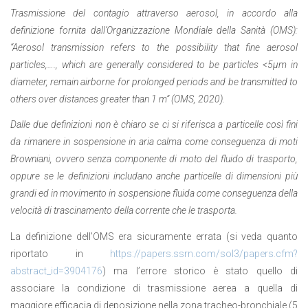
Trasmissione del contagio attraverso aerosol, in accordo alla
definizione fornita dall’Organizzazione Mondiale della Sanità (OMS):
“Aerosol transmission refers to the possibility that fine aerosol
particles,…., which are generally considered to be particles <5μm in
diameter, remain airborne for prolonged periods and be transmitted to
others over distances greater than 1 m” (OMS, 2020).
Dalle due definizioni non è chiaro se ci si riferisca a particelle così fini
da rimanere in sospensione in aria calma come conseguenza di moti
Browniani, ovvero senza componente di moto del fluido di trasporto,
oppure se le definizioni includano anche particelle di dimensioni più
grandi ed in movimento in sospensione fluida come conseguenza della
velocità di trascinamento della corrente che le trasporta.
La definizione dell’OMS era sicuramente errata (si veda quanto
riportato in
https://papers.ssrn.com/sol3/papers.cfm?
abstract_id=3904176
) ma l’errore storico è stato quello di
associare la condizione di trasmissione aerea a quella di
maggiore efficacia di deposizione nella zona tracheo-bronchiale (5