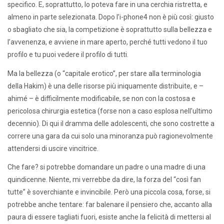
specifico. E, soprattutto, lo poteva fare in una cerchia ristretta, e
almeno in parte selezionata. Dopo l’i-phone4 non è più così: giusto
o sbagliato che sia, la competizione è soprattutto sulla bellezza e
l’avvenenza, e avviene in mare aperto, perché tutti vedono il tuo
profilo e tu puoi vedere il profilo di tutti.
Ma la bellezza (o “capitale erotico”, per stare alla terminologia
della Hakim) è una delle risorse più iniquamente distribuite, e –
ahimé – è difficilmente modificabile, se non con la costosa e
pericolosa chirurgia estetica (forse non a caso esplosa nell’ultimo
decennio). Di qui il dramma delle adolescenti, che sono costrette a
correre una gara da cui solo una minoranza può ragionevolmente
attendersi di uscire vincitrice.
Che fare? si potrebbe domandare un padre o una madre di una
quindicenne. Niente, mi verrebbe da dire, la forza del “così fan
tutte” è soverchiante e invincibile. Però una piccola cosa, forse, si
potrebbe anche tentare: far balenare il pensiero che, accanto alla
paura di essere tagliati fuori, esiste anche la felicità di mettersi al