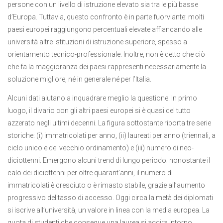
persone con un livello di istruzione elevato sia tra le più basse
d’Europa. Tuttavia, questo confronto è in parte fuorviante: molti
paesi europei raggiungono percentuali elevate affiancando alle
università altre istituzioni di istruzione superiore, spesso a
orientamento tecnico-professionale. Inoltre, non è detto che ciò
che fa la maggioranza dei paesi rappresenti necessariamente la
soluzione migliore, né in generale né per l’Italia.
Alcuni dati aiutano a inquadrare meglio la questione. In primo
luogo, il divario con gli altri paesi europei si è quasi del tutto
azzerato negli ultimi decenni. La figura sottostante riporta tre serie
storiche: (i) immatricolati per anno, (ii) laureati per anno (triennali, a
ciclo unico e del vecchio ordinamento) e (iii) numero di neo-
diciottenni. Emergono alcuni trend di lungo periodo: nonostante il
calo dei diciottenni per oltre quarant’anni, il numero di
immatricolati è cresciuto o è rimasto stabile, grazie all’aumento
progressivo del tasso di accesso. Oggi circa la metà dei diplomati
si iscrive all’università, un valore in linea con la media europea. La
quota di studenti che consegue una laurea si aggira intorno