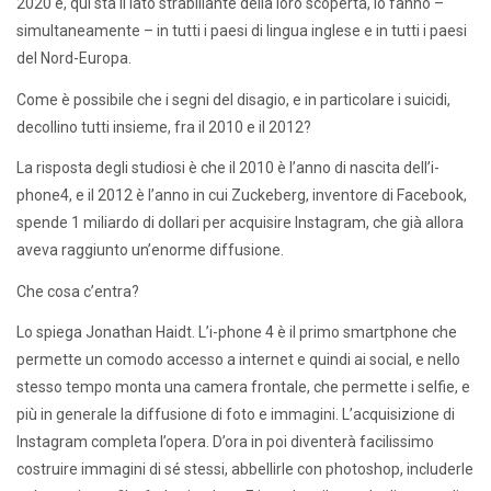
2020 e, qui sta il lato strabiliante della loro scoperta, lo fanno –
simultaneamente – in tutti i paesi di lingua inglese e in tutti i paesi
del Nord-Europa.
Come è possibile che i segni del disagio, e in particolare i suicidi,
decollino tutti insieme, fra il 2010 e il 2012?
La risposta degli studiosi è che il 2010 è l’anno di nascita dell’i-
phone4, e il 2012 è l’anno in cui Zuckeberg, inventore di Facebook,
spende 1 miliardo di dollari per acquisire Instagram, che già allora
aveva raggiunto un’enorme diffusione.
Che cosa c’entra?
Lo spiega Jonathan Haidt. L’i-phone 4 è il primo smartphone che
permette un comodo accesso a internet e quindi ai social, e nello
stesso tempo monta una camera frontale, che permette i selfie, e
più in generale la diffusione di foto e immagini. L’acquisizione di
Instagram completa l’opera. D’ora in poi diventerà facilissimo
costruire immagini di sé stessi, abbellirle con photoshop, includerle