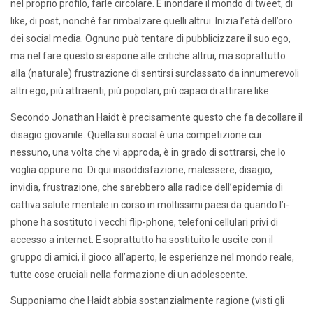
nel proprio profilo, farle circolare. E inondare il mondo di tweet, di
like, di post, nonché far rimbalzare quelli altrui. Inizia l’età dell’oro
dei social media. Ognuno può tentare di pubblicizzare il suo ego,
ma nel fare questo si espone alle critiche altrui, ma soprattutto
alla (naturale) frustrazione di sentirsi surclassato da innumerevoli
altri ego, più attraenti, più popolari, più capaci di attirare like.
Secondo Jonathan Haidt è precisamente questo che fa decollare il
disagio giovanile. Quella sui social è una competizione cui
nessuno, una volta che vi approda, è in grado di sottrarsi, che lo
voglia oppure no. Di qui insoddisfazione, malessere, disagio,
invidia, frustrazione, che sarebbero alla radice dell’epidemia di
cattiva salute mentale in corso in moltissimi paesi da quando l’i-
phone ha sostituto i vecchi flip-phone, telefoni cellulari privi di
accesso a internet. E soprattutto ha sostituito le uscite con il
gruppo di amici, il gioco all’aperto, le esperienze nel mondo reale,
tutte cose cruciali nella formazione di un adolescente.
Supponiamo che Haidt abbia sostanzialmente ragione (visti gli