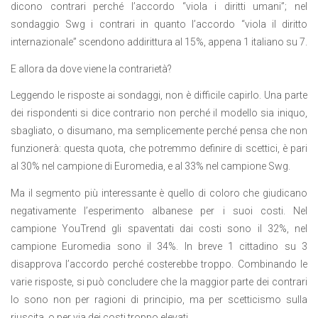
dicono contrari perché l’accordo “viola i diritti umani”; nel
sondaggio Swg i contrari in quanto l’accordo “viola il diritto
internazionale” scendono addirittura al 15%, appena 1 italiano su 7.
E allora da dove viene la contrarietà?
Leggendo le risposte ai sondaggi, non è difficile capirlo. Una parte
dei rispondenti si dice contrario non perché il modello sia iniquo,
sbagliato, o disumano, ma semplicemente perché pensa che non
funzionerà: questa quota, che potremmo definire di scettici, è pari
al 30% nel campione di Euromedia, e al 33% nel campione Swg.
Ma il segmento più interessante è quello di coloro che giudicano
negativamente l’esperimento albanese per i suoi costi. Nel
campione YouTrend gli spaventati dai costi sono il 32%, nel
campione Euromedia sono il 34%. In breve 1 cittadino su 3
disapprova l’accordo perché costerebbe troppo. Combinando le
varie risposte, si può concludere che la maggior parte dei contrari
lo sono non per ragioni di principio, ma per scetticismo sulla
riuscita, o per via dei costi troppo elevati.