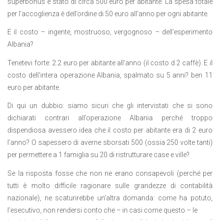
superbonus è stato di circa 500 euro per abitante. La spesa totale
per l’accoglienza è dell’ordine di 50 euro all’anno per ogni abitante.
E il costo – ingente, mostruoso, vergognoso – dell’esperimento
Albania?
Tenetevi forte: 2.2 euro per abitante all’anno (il costo d 2 caffè). E il
costo dell’intera operazione Albania, spalmato su 5 anni? ben 11
euro per abitante.
Di qui un dubbio: siamo sicuri che gli intervistati che si sono
dichiarati contrari all’operazione Albania perché troppo
dispendiosa avessero idea che il costo per abitante era di 2 euro
l’anno? O sapessero di averne sborsati 500 (ossia 250 volte tanti)
per permettere a 1 famiglia su 20 di ristrutturare case e ville?
Se la risposta fosse che non ne erano consapevoli (perché per
tutti è molto difficile ragionare sulle grandezze di contabilità
nazionale), ne scaturirebbe un’altra domanda: come ha potuto,
l’esecutivo, non rendersi conto che – in casi come questo – le