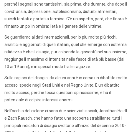
perché i segnali sono tantissimi, sia prima, che durante, che dopo il
covid: ansia, depressione, autolesionismo, disturbi alimentari,
suicidi tentati e portati a termine. C’è un aspetto, però, che finora è
rimasto un po’ in ombra: l’età e il genere delle vittime.
Se guardiamo ai dati internazionali, per lo più molto più ricchi,
analitici e aggiornati di quelli italiani, quel che emerge con estrema
nitidezza è che il disagio, pur colpendo la gioventù nel suo insieme,
raggiunge il massimo di intensità nelle fasce di età più basse (dai
10 ai 19 anni), e in special modo fra le ragazze.
Sulle ragioni del disagio, da alcuni anni è in corso un dibattito molto
acceso, specie negli Stati Uniti e nel Regno Unito. È un dibattito
molto acceso, perché tocca questioni spinosissime, e ha il
potenziale di colpire interessi enormi.
Nell’occhio del ciclone ci sono due scienziati sociali, Jonathan Haidt
e Zach Rausch, che hanno fatto una scoperta strabiliante: tutti i
principali indicatori di disagio svoltano all’inizio del decennio 2010-