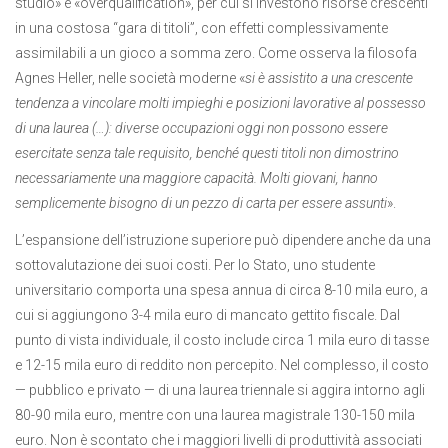
studio» e «overqualification», per cui si investono risorse crescenti
in una costosa “gara di titoli”, con effetti complessivamente
assimilabili a un gioco a somma zero. Come osserva la filosofa
Agnes Heller, nelle società moderne «
si è assistito a una crescente
tendenza a vincolare molti impieghi e posizioni lavorative al possesso
di una laurea (…): diverse occupazioni oggi non possono essere
esercitate senza tale requisito, benché questi titoli non dimostrino
necessariamente una maggiore capacità. Molti giovani, hanno
semplicemente bisogno di un pezzo di carta per essere assunti
».
L’espansione dell’istruzione superiore può dipendere anche da una
sottovalutazione dei suoi costi. Per lo Stato, uno studente
universitario comporta una spesa annua di circa 8-10 mila euro, a
cui si aggiungono 3-4 mila euro di mancato gettito fiscale. Dal
punto di vista individuale, il costo include circa 1 mila euro di tasse
e 12-15 mila euro di reddito non percepito. Nel complesso, il costo
— pubblico e privato — di una laurea triennale si aggira intorno agli
80-90 mila euro, mentre con una laurea magistrale 130-150 mila
euro. Non è scontato che i maggiori livelli di produttività associati