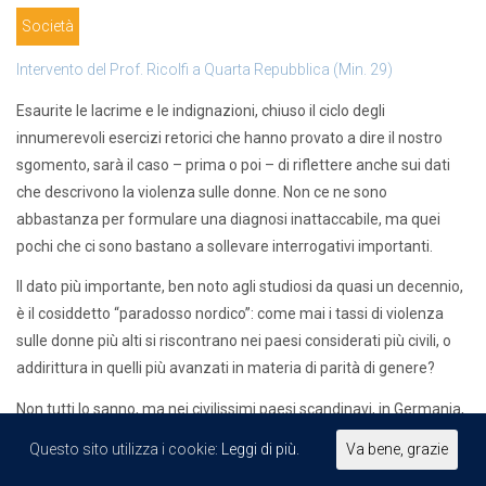
Società
Intervento del Prof. Ricolfi a Quarta Repubblica (Min. 29)
Esaurite le lacrime e le indignazioni, chiuso il ciclo degli
innumerevoli esercizi retorici che hanno provato a dire il nostro
sgomento, sarà il caso – prima o poi – di riflettere anche sui dati
che descrivono la violenza sulle donne. Non ce ne sono
abbastanza per formulare una diagnosi inattaccabile, ma quei
pochi che ci sono bastano a sollevare interrogativi importanti.
Il dato più importante, ben noto agli studiosi da quasi un decennio,
è il cosiddetto “paradosso nordico”: come mai i tassi di violenza
sulle donne più alti si riscontrano nei paesi considerati più civili, o
addirittura in quelli più avanzati in materia di parità di genere?
Non tutti lo sanno, ma nei civilissimi paesi scandinavi, in Germania,
in Francia, nel Regno Unito, le donne rischiano la vita più che in
Questo sito utilizza i cookie:
Leggi di più.
Va bene, grazie
Italia. In Europa solo Irlanda e Lussemburgo hanno tassi di