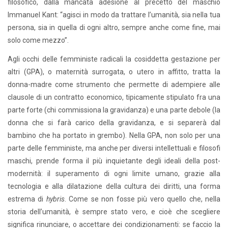
filosofico, dalla mancata adesione al precetto del maschio
Immanuel Kant: “agisci in modo da trattare l’umanità, sia nella tua
persona, sia in quella di ogni altro, sempre anche come fine, mai
solo come mezzo”.
Agli occhi delle femministe radicali la cosiddetta gestazione per
altri (GPA), o maternità surrogata, o utero in affitto, tratta la
donna-madre come strumento che permette di adempiere alle
clausole di un contratto economico, tipicamente stipulato fra una
parte forte (chi commissiona la gravidanza) e una parte debole (la
donna che si farà carico della gravidanza, e si separerà dal
bambino che ha portato in grembo). Nella GPA, non solo per una
parte delle femministe, ma anche per diversi intellettuali e filosofi
maschi, prende forma il più inquietante degli ideali della post-
modernità: il superamento di ogni limite umano, grazie alla
tecnologia e alla dilatazione della cultura dei diritti, una forma
estrema di
hybris
. Come se non fosse più vero quello che, nella
storia dell’umanità, è sempre stato vero, e cioè che scegliere
significa rinunciare, o accettare dei condizionamenti: se faccio la