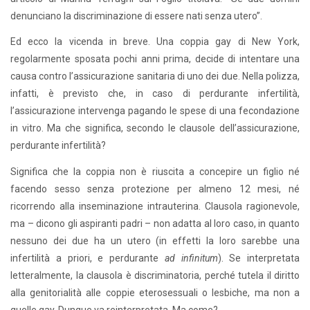
denunciano la discriminazione di essere nati senza utero”.
Ed ecco la vicenda in breve. Una coppia gay di New York,
regolarmente sposata pochi anni prima, decide di intentare una
causa contro l’assicurazione sanitaria di uno dei due. Nella polizza,
infatti, è previsto che, in caso di perdurante infertilità,
l’assicurazione intervenga pagando le spese di una fecondazione
in vitro. Ma che significa, secondo le clausole dell’assicurazione,
perdurante infertilità?
Significa che la coppia non è riuscita a concepire un figlio né
facendo sesso senza protezione per almeno 12 mesi, né
ricorrendo alla inseminazione intrauterina. Clausola ragionevole,
ma – dicono gli aspiranti padri – non adatta al loro caso, in quanto
nessuno dei due ha un utero (in effetti la loro sarebbe una
infertilità a priori, e perdurante
ad infinitum
). Se interpretata
letteralmente, la clausola è discriminatoria, perché tutela il diritto
alla genitorialità alle coppie eterosessuali o lesbiche, ma non a
quelle gay. Dunque va reinterpretata. Ma come?