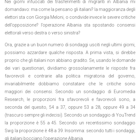
Nei giorni infuocati dei trasferimenti di migranti in Albania mi
domandavo: ma come la pensano gli italiani? la maggioranza degli
elettori sta con Giorgia Meloni, o condivide invece le severe critiche
dell’opposizione? l’operazione Albania sta spostando consensi
elettorali verso destra o verso sinistra?
Ora, grazie a un buon numero di sondaggi usciti negli ultimi giorni,
possiamo azzardare qualche risposta. A prima vista, si direbbe
proprio che gli italiani non abbiano gradito. Se, usando le domande
dei vari questionari, dividiamo grossolanamente le risposte fra
favorevoli e contrarie alla politica migratoria del governo,
invariabilmente dobbiamo constatare che le critiche sono
maggiori dei consensi. Secondo un sondaggio di Euromedia
Research, le proporzioni fra sfavorevoli e favorevoli sono, a
seconda del quesito, 54 a 37, oppure 53 a 28, oppure 49 a 34
(trascuro sempre gli indecisi). Secondo un sondaggio di YouTrend
la proporzione è 55 a 45. Secondo un recentissimo sondaggio
Swg la proporzione è 48 a 39. Insomma: secondo tutti i sondaggi,
gli italiani bocciano l’operazione Albania.