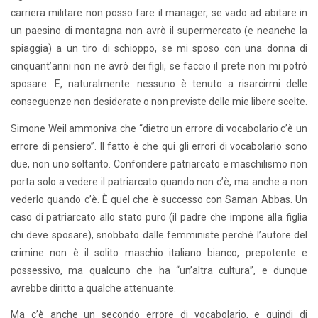
carriera militare non posso fare il manager, se vado ad abitare in
un paesino di montagna non avrò il supermercato (e neanche la
spiaggia) a un tiro di schioppo, se mi sposo con una donna di
cinquant’anni non ne avrò dei figli, se faccio il prete non mi potrò
sposare. E, naturalmente: nessuno è tenuto a risarcirmi delle
conseguenze non desiderate o non previste delle mie libere scelte.
Simone Weil ammoniva che “dietro un errore di vocabolario c’è un
errore di pensiero”. Il fatto è che qui gli errori di vocabolario sono
due, non uno soltanto. Confondere patriarcato e maschilismo non
porta solo a vedere il patriarcato quando non c’è, ma anche a non
vederlo quando c’è. È quel che è successo con Saman Abbas. Un
caso di patriarcato allo stato puro (il padre che impone alla figlia
chi deve sposare), snobbato dalle femministe perché l’autore del
crimine non è il solito maschio italiano bianco, prepotente e
possessivo, ma qualcuno che ha “un’altra cultura”, e dunque
avrebbe diritto a qualche attenuante.
Ma c’è anche un secondo errore di vocabolario, e quindi di