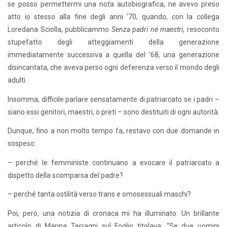
se posso permettermi una nota autobiografica, ne avevo preso
atto io stesso alla fine degli anni ’70, quando, con la collega
Loredana Sciolla, pubblicammo
Senza padri né maestri
, resoconto
stupefatto degli atteggiamenti della generazione
immediatamente successiva a quella del ’68, una generazione
disincantata, che aveva perso ogni deferenza verso il mondo degli
adulti.
Insomma, difficile parlare sensatamente di patriarcato se i padri –
siano essi genitori, maestri, o preti – sono destituiti di ogni autorità.
Dunque, fino a non molto tempo fa, restavo con due domande in
sospeso:
– perché le femministe continuano a evocare il patriarcato a
dispetto della scomparsa del padre?
– perché tanta ostilità verso trans e omosessuali maschi?
Poi, però, una notizia di cronaca mi ha illuminato. Un brillante
articolo di Marina Terragni sul Foglio titolava: “Se due uomini