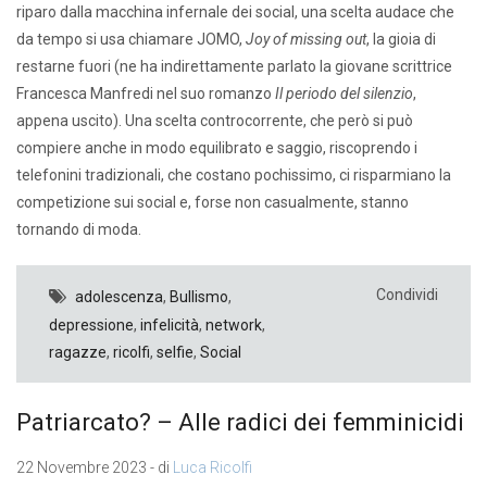
riparo dalla macchina infernale dei social, una scelta audace che
da tempo si usa chiamare JOMO,
Joy of missing out
, la gioia di
restarne fuori (ne ha indirettamente parlato la giovane scrittrice
Francesca Manfredi nel suo romanzo
Il periodo del silenzio
,
appena uscito). Una scelta controcorrente, che però si può
compiere anche in modo equilibrato e saggio, riscoprendo i
telefonini tradizionali, che costano pochissimo, ci risparmiano la
competizione sui social e, forse non casualmente, stanno
tornando di moda.
Condividi
adolescenza
,
Bullismo
,
depressione
,
infelicità
,
network
,
ragazze
,
ricolfi
,
selfie
,
Social
Patriarcato? – Alle radici dei femminicidi
22 Novembre 2023 - di
Luca Ricolfi