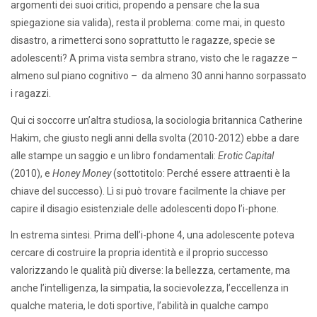
argomenti dei suoi critici, propendo a pensare che la sua
spiegazione sia valida), resta il problema: come mai, in questo
disastro, a rimetterci sono soprattutto le ragazze, specie se
adolescenti? A prima vista sembra strano, visto che le ragazze –
almeno sul piano cognitivo – da almeno 30 anni hanno sorpassato
i ragazzi.
Qui ci soccorre un’altra studiosa, la sociologia britannica Catherine
Hakim, che giusto negli anni della svolta (2010-2012) ebbe a dare
alle stampe un saggio e un libro fondamentali:
Erotic Capital
(2010), e
Honey Money
(sottotitolo: Perché essere attraenti è la
chiave del successo). Lì si può trovare facilmente la chiave per
capire il disagio esistenziale delle adolescenti dopo l’i-phone.
In estrema sintesi. Prima dell’i-phone 4, una adolescente poteva
cercare di costruire la propria identità e il proprio successo
valorizzando le qualità più diverse: la bellezza, certamente, ma
anche l’intelligenza, la simpatia, la socievolezza, l’eccellenza in
qualche materia, le doti sportive, l’abilità in qualche campo