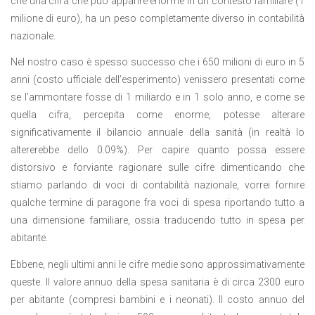
che una cifra che può apparire enorme in un contesto familiare (1
milione di euro), ha un peso completamente diverso in contabilità
nazionale.
Nel nostro caso è spesso successo che i 650 milioni di euro in 5
anni (costo ufficiale dell’esperimento) venissero presentati come
se l’ammontare fosse di 1 miliardo e in 1 solo anno, e come se
quella cifra, percepita come enorme, potesse alterare
significativamente il bilancio annuale della sanità (in realtà lo
altererebbe dello 0.09%). Per capire quanto possa essere
distorsivo e forviante ragionare sulle cifre dimenticando che
stiamo parlando di voci di contabilità nazionale, vorrei fornire
qualche termine di paragone fra voci di spesa riportando tutto a
una dimensione familiare, ossia traducendo tutto in spesa per
abitante.
Ebbene, negli ultimi anni le cifre medie sono approssimativamente
queste. Il valore annuo della spesa sanitaria è di circa 2300 euro
per abitante (compresi bambini e i neonati). Il costo annuo del