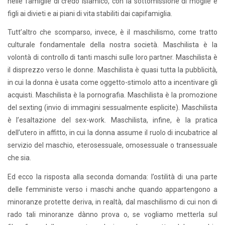
nelle famiglie di credo islamico, con la sottomissione di moglie e
figli ai divieti e ai piani di vita stabiliti dai capifamiglia.
Tutt’altro che scomparso, invece, è il maschilismo, come tratto
culturale fondamentale della nostra società. Maschilista è la
volontà di controllo di tanti maschi sulle loro partner. Maschilista è
il disprezzo verso le donne. Maschilista è quasi tutta la pubblicità,
in cui la donna è usata come oggetto-stimolo atto a incentivare gli
acquisti. Maschilista è la pornografia. Maschilista è la promozione
del sexting (invio di immagini sessualmente esplicite). Maschilista
è l’esaltazione del sex-work. Maschilista, infine, è la pratica
dell’utero in affitto, in cui la donna assume il ruolo di incubatrice al
servizio del maschio, eterosessuale, omosessuale o transessuale
che sia.
Ed ecco la risposta alla seconda domanda: l’ostilità di una parte
delle femministe verso i maschi anche quando appartengono a
minoranze protette deriva, in realtà, dal maschilismo di cui non di
rado tali minoranze dànno prova o, se vogliamo metterla sul