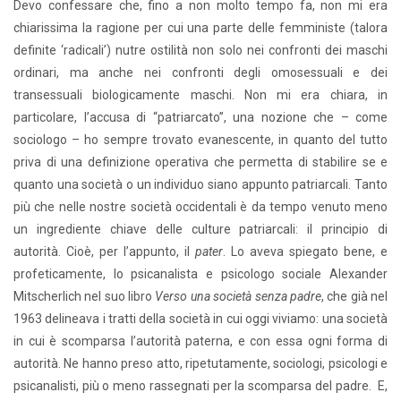
Devo confessare che, fino a non molto tempo fa, non mi era
chiarissima la ragione per cui una parte delle femministe (talora
definite ‘radicali’) nutre ostilità non solo nei confronti dei maschi
ordinari, ma anche nei confronti degli omosessuali e dei
transessuali biologicamente maschi. Non mi era chiara, in
particolare, l’accusa di “patriarcato”, una nozione che – come
sociologo – ho sempre trovato evanescente, in quanto del tutto
priva di una definizione operativa che permetta di stabilire se e
quanto una società o un individuo siano appunto patriarcali. Tanto
più che nelle nostre società occidentali è da tempo venuto meno
un ingrediente chiave delle culture patriarcali: il principio di
autorità. Cioè, per l’appunto, il
pater
. Lo aveva spiegato bene, e
profeticamente, lo psicanalista e psicologo sociale Alexander
Mitscherlich nel suo libro
Verso una società senza padre
, che già nel
1963 delineava i tratti della società in cui oggi viviamo: una società
in cui è scomparsa l’autorità paterna, e con essa ogni forma di
autorità. Ne hanno preso atto, ripetutamente, sociologi, psicologi e
psicanalisti, più o meno rassegnati per la scomparsa del padre. E,