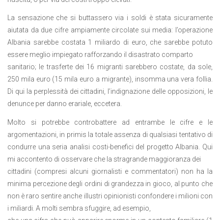
La sensazione che si buttassero via i soldi è stata sicuramente
aiutata da due cifre ampiamente circolate sui media: l’operazione
Albania sarebbe costata 1 miliardo di euro, che sarebbe potuto
essere meglio impiegato rafforzando il disastrato comparto
sanitario; le trasferte dei 16 migranti sarebbero costate, da sole,
250 mila euro (15 mila euro a migrante), insomma una vera follia.
Di qui la perplessità dei cittadini, l’indignazione delle opposizioni, le
denunce per danno erariale, eccetera.
Molto si potrebbe controbattere ad entrambe le cifre e le
argomentazioni, in primis la totale assenza di qualsiasi tentativo di
condurre una seria analisi costi-benefici del progetto Albania. Qui
mi accontento di osservare che la stragrande maggioranza dei
cittadini (compresi alcuni giornalisti e commentatori) non ha la
minima percezione degli ordini di grandezza in gioco, al punto che
non è raro sentire anche illustri opinionisti confondere i milioni con
i miliardi. A molti sembra sfuggire, ad esempio,