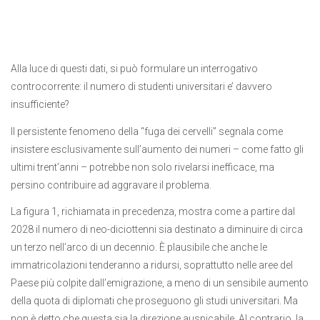
Alla luce di questi dati, si può formulare un interrogativo
controcorrente: il numero di studenti universitari e’ davvero
insufficiente?
Il persistente fenomeno della “fuga dei cervelli” segnala come
insistere esclusivamente sull’aumento dei numeri – come fatto gli
ultimi trent’anni – potrebbe non solo rivelarsi inefficace, ma
persino contribuire ad aggravare il problema.
La figura 1, richiamata in precedenza, mostra come a partire dal
2028 il numero di neo-diciottenni sia destinato a diminuire di circa
un terzo nell’arco di un decennio. È plausibile che anche le
immatricolazioni tenderanno a ridursi, soprattutto nelle aree del
Paese più colpite dall’emigrazione, a meno di un sensibile aumento
della quota di diplomati che proseguono gli studi universitari. Ma
non è detto che questa sia la direzione auspicabile. Al contrario, la