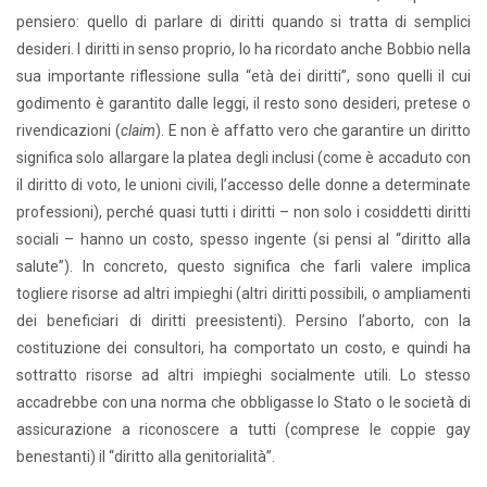
pensiero: quello di parlare di diritti quando si tratta di semplici
desideri. I diritti in senso proprio, lo ha ricordato anche Bobbio nella
sua importante riflessione sulla “età dei diritti”, sono quelli il cui
godimento è garantito dalle leggi, il resto sono desideri, pretese o
rivendicazioni (
claim
). E non è affatto vero che garantire un diritto
significa solo allargare la platea degli inclusi (come è accaduto con
il diritto di voto, le unioni civili, l’accesso delle donne a determinate
professioni), perché quasi tutti i diritti – non solo i cosiddetti diritti
sociali – hanno un costo, spesso ingente (si pensi al “diritto alla
salute”). In concreto, questo significa che farli valere implica
togliere risorse ad altri impieghi (altri diritti possibili, o ampliamenti
dei beneficiari di diritti preesistenti). Persino l’aborto, con la
costituzione dei consultori, ha comportato un costo, e quindi ha
sottratto risorse ad altri impieghi socialmente utili. Lo stesso
accadrebbe con una norma che obbligasse lo Stato o le società di
assicurazione a riconoscere a tutti (comprese le coppie gay
benestanti) il “diritto alla genitorialità”.