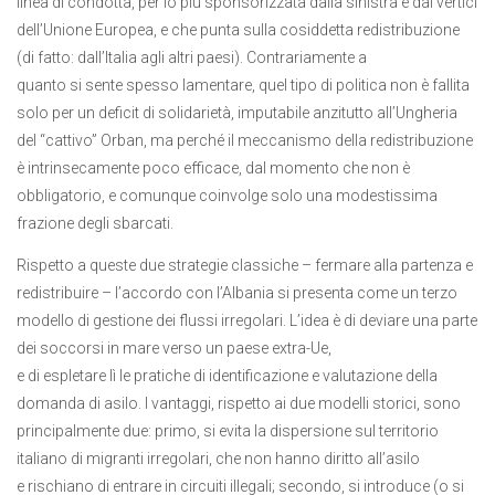
linea di condotta, per lo più sponsorizzata dalla sinistra e dai vertici
dell’Unione Europea, e che punta sulla cosiddetta redistribuzione
(di fatto: dall’Italia agli altri paesi). Contrariamente a
quanto si sente spesso lamentare, quel tipo di politica non è fallita
solo per un deficit di solidarietà, imputabile anzitutto all’Ungheria
del “cattivo” Orban, ma perché il meccanismo della redistribuzione
è intrinsecamente poco efficace, dal momento che non è
obbligatorio, e comunque coinvolge solo una modestissima
frazione degli sbarcati.
Rispetto a queste due strategie classiche – fermare alla partenza e
redistribuire – l’accordo con l’Albania si presenta come un terzo
modello di gestione dei flussi irregolari. L’idea è di deviare una parte
dei soccorsi in mare verso un paese extra-Ue,
e di espletare lì le pratiche di identificazione e valutazione della
domanda di asilo. I vantaggi, rispetto ai due modelli storici, sono
principalmente due: primo, si evita la dispersione sul territorio
italiano di migranti irregolari, che non hanno diritto all’asilo
e rischiano di entrare in circuiti illegali; secondo, si introduce (o si