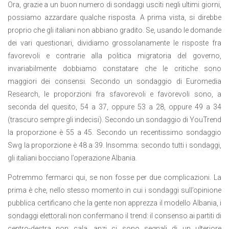
Ora, grazie a un buon numero di sondaggi usciti negli ultimi giorni,
possiamo azzardare qualche risposta. A prima vista, si direbbe
proprio che gli italiani non abbiano gradito. Se, usando le domande
dei vari questionari, dividiamo grossolanamente le risposte fra
favorevoli e contrarie alla politica migratoria del governo,
invariabilmente dobbiamo constatare che le critiche sono
maggiori dei consensi. Secondo un sondaggio di Euromedia
Research, le proporzioni fra sfavorevoli e favorevoli sono, a
seconda del quesito, 54 a 37, oppure 53 a 28, oppure 49 a 34
(trascuro sempre gli indecisi). Secondo un sondaggio di YouTrend
la proporzione è 55 a 45. Secondo un recentissimo sondaggio
Swg la proporzione è 48 a 39. Insomma: secondo tutti i sondaggi,
gli italiani bocciano l’operazione Albania.
Potremmo fermarci qui, se non fosse per due complicazioni. La
prima è che, nello stesso momento in cui i sondaggi sull’opinione
pubblica certificano che la gente non apprezza il modello Albania, i
sondaggi elettorali non confermano il trend: il consenso ai partiti di
centro-destra non cala, anzi ci sono segnali di un ulteriore