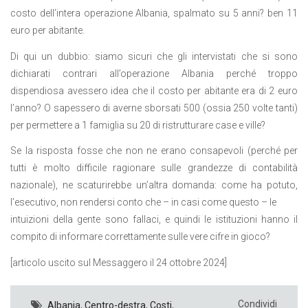
costo dell’intera operazione Albania, spalmato su 5 anni? ben 11
euro per abitante.
Di qui un dubbio: siamo sicuri che gli intervistati che si sono
dichiarati contrari all’operazione Albania perché troppo
dispendiosa avessero idea che il costo per abitante era di 2 euro
l’anno? O sapessero di averne sborsati 500 (ossia 250 volte tanti)
per permettere a 1 famiglia su 20 di ristrutturare case e ville?
Se la risposta fosse che non ne erano consapevoli (perché per
tutti è molto difficile ragionare sulle grandezze di contabilità
nazionale), ne scaturirebbe un’altra domanda: come ha potuto,
l’esecutivo, non rendersi conto che – in casi come questo – le
intuizioni della gente sono fallaci, e quindi le istituzioni hanno il
compito di informare correttamente sulle vere cifre in gioco?
[articolo uscito sul Messaggero il 24 ottobre 2024]
Condividi
Albania
,
Centro-destra
,
Costi
,