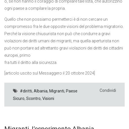
o, se non hanno il coraggio di compilare tale lista, che autorizzino
ogni paese a compilare la propria.
Quello che non possiamo permetterci è di non cercare un
compromesso fra le due opposte visioni del problema migratorio.
Perché la visione chiusurista non può che condurre a gravi
violazioni dei diritti umani dei migranti, ma quella aperturista non
può non portare ad altrettanto gravi violazioni dei diritti dei cittadini
europei, primo
fra tutti il diritto alla sicurezza.
[articolo uscito sul Messaggero il 20 ottobre 2024]
Condividi
#diritti
,
Albania
,
Migranti
,
Paese
Sicuro
,
Scontro
,
Visioni
Migranti, l’esperimento Albania