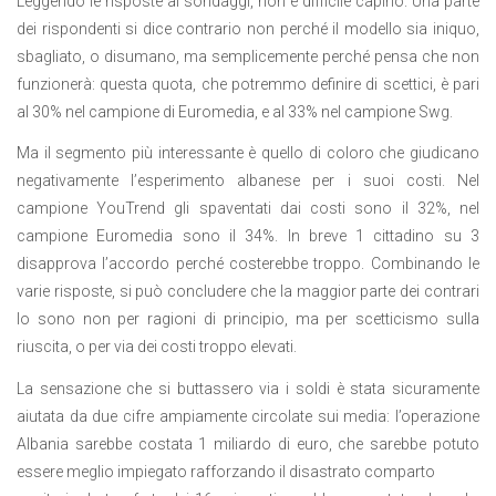
Leggendo le risposte ai sondaggi, non è difficile capirlo. Una parte
dei rispondenti si dice contrario non perché il modello sia iniquo,
sbagliato, o disumano, ma semplicemente perché pensa che non
funzionerà: questa quota, che potremmo definire di scettici, è pari
al 30% nel campione di Euromedia, e al 33% nel campione Swg.
Ma il segmento più interessante è quello di coloro che giudicano
negativamente l’esperimento albanese per i suoi costi. Nel
campione YouTrend gli spaventati dai costi sono il 32%, nel
campione Euromedia sono il 34%. In breve 1 cittadino su 3
disapprova l’accordo perché costerebbe troppo. Combinando le
varie risposte, si può concludere che la maggior parte dei contrari
lo sono non per ragioni di principio, ma per scetticismo sulla
riuscita, o per via dei costi troppo elevati.
La sensazione che si buttassero via i soldi è stata sicuramente
aiutata da due cifre ampiamente circolate sui media: l’operazione
Albania sarebbe costata 1 miliardo di euro, che sarebbe potuto
essere meglio impiegato rafforzando il disastrato comparto