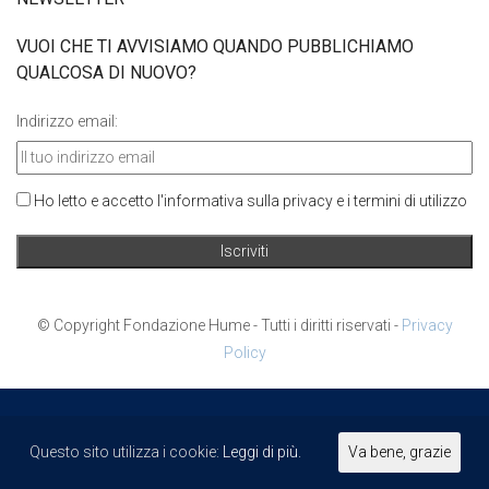
VUOI CHE TI AVVISIAMO QUANDO PUBBLICHIAMO
QUALCOSA DI NUOVO?
Indirizzo email:
Ho letto e accetto l'informativa sulla privacy e i termini di utilizzo
© Copyright Fondazione Hume - Tutti i diritti riservati -
Privacy
Policy
PARTNERSHIP
Questo sito utilizza i cookie:
Leggi di più.
Va bene, grazie