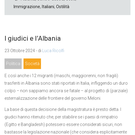
Immigrazione
,
Italiani
,
Ostilità
I giudici e l’Albania
23 Ottobre 2024 - di
Luca Ricolfi
Politica
Società
E così anche i 12 migranti (maschi, maggiorenni, non fragili)
trasferiti in Albania sono stati riportati in Italia, infliggendo un duro
colpo – non sappiamo ancora se fatale – al progetto di (parziale)
esternalizzazione delle frontiere del governo Meloni.
La base di questa decisione della magistratura è presto detta. I
giudici hanno ritenuto che, per stabilire se i paesi di rimpatrio
(Egitto e Bangladesh) potessero essere considerati sicuri, non
bastasse la legislazione nazionale (che considera esplicitamente