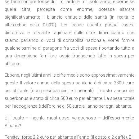
se l’ammontare fosse di 1 miliardo e in 1 solo anno, e come se
quella cifra, percepita come enorme, potesse alterare
significativamente il bilancio annuale della sanità (in realtà lo
altererebbe dello 0.09%). Per capire quanto possa essere
distorsivo e forviante ragionare sulle cifre dimenticando che
stiamo parlando di voci di contabilità nazionale, vorrei fornire
qualche termine di paragone fra voci di spesa riportando tutto a
una dimensione familiare, ossia traducendo tutto in spesa per
abitante.
Ebbene, negli ultimi anni le cifre medie sono approssimativamente
queste. Il valore annuo della spesa sanitaria è di circa 2300 euro
per abitante (compresi bambini e i neonati). Il costo annuo del
superbonus è stato di circa 500 euro per abitante. La spesa totale
per l’accoglienza è dell’ordine di 50 euro all’anno per ogni abitante.
E il costo – ingente, mostruoso, vergognoso – dell’esperimento
Albania?
Tenetevi forte: 2.2 euro per abitante all’anno (il costo d 2 caffè). E il