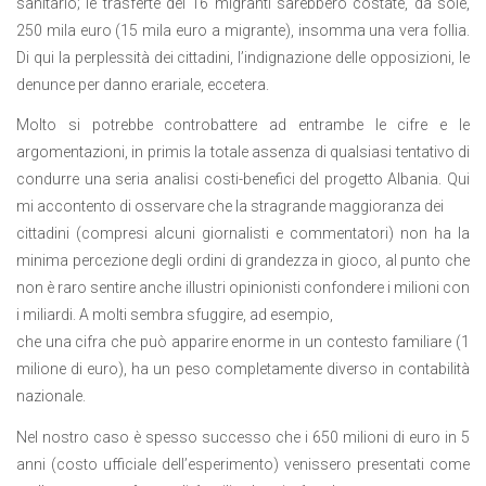
sanitario; le trasferte dei 16 migranti sarebbero costate, da sole,
250 mila euro (15 mila euro a migrante), insomma una vera follia.
Di qui la perplessità dei cittadini, l’indignazione delle opposizioni, le
denunce per danno erariale, eccetera.
Molto si potrebbe controbattere ad entrambe le cifre e le
argomentazioni, in primis la totale assenza di qualsiasi tentativo di
condurre una seria analisi costi-benefici del progetto Albania. Qui
mi accontento di osservare che la stragrande maggioranza dei
cittadini (compresi alcuni giornalisti e commentatori) non ha la
minima percezione degli ordini di grandezza in gioco, al punto che
non è raro sentire anche illustri opinionisti confondere i milioni con
i miliardi. A molti sembra sfuggire, ad esempio,
che una cifra che può apparire enorme in un contesto familiare (1
milione di euro), ha un peso completamente diverso in contabilità
nazionale.
Nel nostro caso è spesso successo che i 650 milioni di euro in 5
anni (costo ufficiale dell’esperimento) venissero presentati come