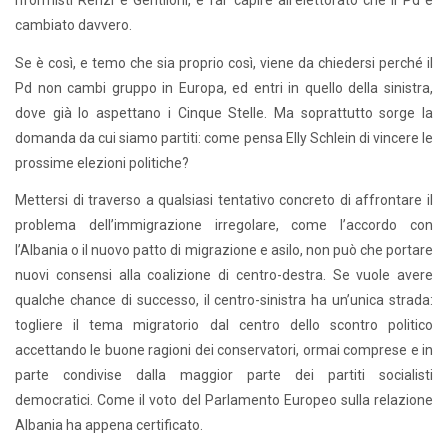
riformisti Renzi e Gentiloni, e far capire all’elettorato che il Pd è
cambiato davvero.
Se è così, e temo che sia proprio così, viene da chiedersi perché il
Pd non cambi gruppo in Europa, ed entri in quello della sinistra,
dove già lo aspettano i Cinque Stelle. Ma soprattutto sorge la
domanda da cui siamo partiti: come pensa Elly Schlein di vincere le
prossime elezioni politiche?
Mettersi di traverso a qualsiasi tentativo concreto di affrontare il
problema dell’immigrazione irregolare, come l’accordo con
l’Albania o il nuovo patto di migrazione e asilo, non può che portare
nuovi consensi alla coalizione di centro-destra. Se vuole avere
qualche chance di successo, il centro-sinistra ha un’unica strada:
togliere il tema migratorio dal centro dello scontro politico
accettando le buone ragioni dei conservatori, ormai comprese e in
parte condivise dalla maggior parte dei partiti socialisti
democratici. Come il voto del Parlamento Europeo sulla relazione
Albania ha appena certificato.