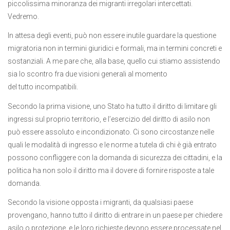
piccolissima minoranza dei migranti irregolari intercettati.
Vedremo.
In attesa degli eventi, può non essere inutile guardare la questione
migratoria non in termini giuridici e formali, ma in termini concreti e
sostanziali. A me pare che, alla base, quello cui stiamo assistendo
sia lo scontro fra due visioni generali al momento
del tutto incompatibili.
Secondo la prima visione, uno Stato ha tutto il diritto di limitare gli
ingressi sul proprio territorio, e l’esercizio del diritto di asilo non
può essere assoluto e incondizionato. Ci sono circostanze nelle
quali le modalità di ingresso e le norme a tutela di chi è già entrato
possono confliggere con la domanda di sicurezza dei cittadini, e la
politica ha non solo il diritto ma il dovere di fornire risposte a tale
domanda.
Secondo la visione opposta i migranti, da qualsiasi paese
provengano, hanno tutto il diritto di entrare in un paese per chiedere
asilo o protezione, e le loro richieste devono essere processate nel