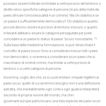
possano essere tollerate se limitate a certe porzioni del territorio o
dirette verso specifiche categorie di persone (in più della metà dei
paesi africani l’omosessualità è un crimine). Ma chi stabilisce se
un paese è sufficientemente democratico? Chi stabilisce quanto
piccole devono essere le porzioni di territorio insicure, o quanto
irrilevanti debbano essere le categorie perseguitate per poter
concedere a un paese lo status di paese “sicuro nonostante…”?
Sulla base della medesima formulazione, si può stiracchiare il
concetto di paese sicuro fono a considerare insicuri tutti i paesi
non democratici, o viceversa a considerare sicuri paesi che si
macchiano di orrendi crimini, ma limitati a certe porzioni di
territorio o a certe categorie di persone.
Insomma, voglio dire che, se si vuole limitare i rimpatri legittimi ai
paesi sicuri, quello di cui avremmo bisogno non è una definizione
astratta, che inevitabilmente ogni corte e ogni giudice interpreterà
secondo la propria visione del mondo, ma che i
governanti europei partoriscano una lista esplicita dei paesi sicuri