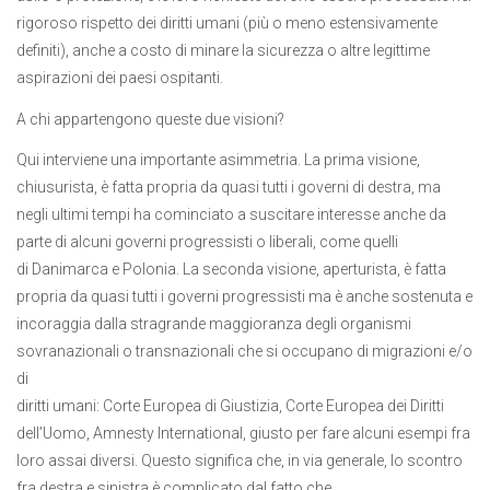
rigoroso rispetto dei diritti umani (più o meno estensivamente
definiti), anche a costo di minare la sicurezza o altre legittime
aspirazioni dei paesi ospitanti.
A chi appartengono queste due visioni?
Qui interviene una importante asimmetria. La prima visione,
chiusurista, è fatta propria da quasi tutti i governi di destra, ma
negli ultimi tempi ha cominciato a suscitare interesse anche da
parte di alcuni governi progressisti o liberali, come quelli
di Danimarca e Polonia. La seconda visione, aperturista, è fatta
propria da quasi tutti i governi progressisti ma è anche sostenuta e
incoraggia dalla stragrande maggioranza degli organismi
sovranazionali o transnazionali che si occupano di migrazioni e/o
di
diritti umani: Corte Europea di Giustizia, Corte Europea dei Diritti
dell’Uomo, Amnesty International, giusto per fare alcuni esempi fra
loro assai diversi. Questo significa che, in via generale, lo scontro
fra destra e sinistra è complicato dal fatto che