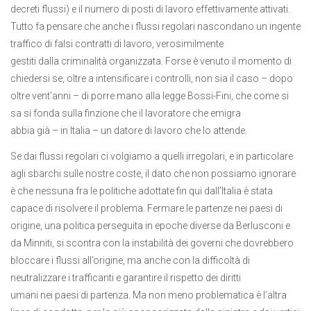
decreti flussi) e il numero di posti di lavoro effettivamente attivati.
Tutto fa pensare che anche i flussi regolari nascondano un ingente
traffico di falsi contratti di lavoro, verosimilmente
gestiti dalla criminalità organizzata. Forse è venuto il momento di
chiedersi se, oltre a intensificare i controlli, non sia il caso – dopo
oltre vent’anni – di porre mano alla legge Bossi-Fini, che come si
sa si fonda sulla finzione che il lavoratore che emigra
abbia già – in Italia – un datore di lavoro che lo attende.
Se dai flussi regolari ci volgiamo a quelli irregolari, e in particolare
agli sbarchi sulle nostre coste, il dato che non possiamo ignorare
è che nessuna fra le politiche adottate fin qui dall’Italia è stata
capace di risolvere il problema. Fermare le partenze nei paesi di
origine, una politica perseguita in epoche diverse da Berlusconi e
da Minniti, si scontra con la instabilità dei governi che dovrebbero
bloccare i flussi all’origine, ma anche con la difficoltà di
neutralizzare i trafficanti e garantire il rispetto dei diritti
umani nei paesi di partenza. Ma non meno problematica è l’altra