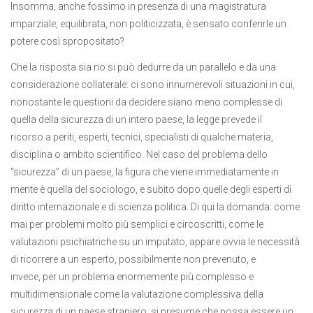
Insomma, anche fossimo in presenza di una magistratura
imparziale, equilibrata, non politicizzata, è sensato conferirle un
potere così spropositato?
Che la risposta sia no si può dedurre da un parallelo e da una
considerazione collaterale: ci sono innumerevoli situazioni in cui,
nonostante le questioni da decidere siano meno complesse di
quella della sicurezza di un intero paese, la legge prevede il
ricorso a periti, esperti, tecnici, specialisti di qualche materia,
disciplina o ambito scientifico. Nel caso del problema dello
“sicurezza” di un paese, la figura che viene immediatamente in
mente è quella del sociologo, e subito dopo quelle degli esperti di
diritto internazionale e di scienza politica. Di qui la domanda: come
mai per problemi molto più semplici e circoscritti, come le
valutazioni psichiatriche su un imputato, appare ovvia le necessità
di ricorrere a un esperto, possibilmente non prevenuto, e
invece, per un problema enormemente più complesso e
multidimensionale come la valutazione complessiva della
sicurezza di un paese straniero, si presume che possa essere un