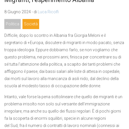
8 Giugno 2024 - di
Luca Ricolfi
Politica
Società
Difficile, dopo lo scontro in Albania fra Giorgia Meloni e il
segretario di +Europa, discutere di migranti in modo pacato, senza
troppa ideologia. Eppure dobbiamo farlo, se non vogliamo che
questo problema, nei prossimi anni, finisca per concentrare su di
sé tutta l’attenzione della politica, a scapito dei tanti problemi che
affliggono il paese, dai bassi salari alle liste di attesa in ospedale,
dai morti sul lavoro alla mancanza di asili nido, dal declino della
scuola al modesto tasso di occupazione delle donne.
Intanto, vale forse la pena sottolineare che quello dei migranti è un
problema irrisolto non solo sul versante dell’immigrazione
irregolare, ma anche su quello dei flussi regolari. È di pochi giorni
fa la scoperta di enormi squilibri, specie in alcune regioni
del Sud, fra il numero di contratti di lavoro nominali (connessi ai