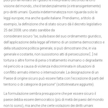
puoi poi lamentarti se i giudici le interpretano secondo la loro
visione del mondo, che è tendenzialmente (e intransigentemente)
pro-diritti umani. Questa indeterminatezza non riguarda solo le
leggi europee, ma anche quelle italiane. Prendiamo, a titolo di
esempio, la definizione che di stato sicuro dà il decreto legislativo
25 del 2008: uno stato sarebbe da
considerare sicuro “se, sulla base del suo ordinamento giuridico,
dell’applicazione della legge all’interno di un sistema democratico e
della situazione politica generale, si può dimostrare che, in via
generale e costante, non sussistono atti di persecuzione […] né
tortura o altre forme di pena o trattamento inumano o degradante
né pericolo a causa di violenza indiscriminata in situazioni di
conflitto armato interno o internazionale. La designazione di un
Paese di origine sicuro può essere fatta con l’eccezione di parti del
territorio o di categorie di persone” (sottolineature aggiunte).
La formulazione sembra presupporre che per essere sicuro il
paese debba essere democratico (più di metà dei paesi del mondo
non lo sono), ma anche che certe violazioni dei diritti umani