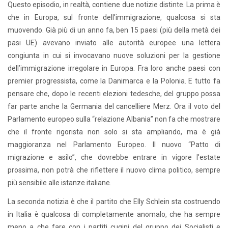
Questo episodio, in realtà, contiene due notizie distinte. La prima è
che in Europa, sul fronte dell’immigrazione, qualcosa si sta
muovendo. Già più di un anno fa, ben 15 paesi (più della metà dei
pasi UE) avevano inviato alle autorità europee una lettera
congiunta in cui si invocavano nuove soluzioni per la gestione
dell’immigrazione irregolare in Europa. Fra loro anche paesi con
premier progressista, come la Danimarca e la Polonia. E tutto fa
pensare che, dopo le recenti elezioni tedesche, del gruppo possa
far parte anche la Germania del cancelliere Merz. Ora il voto del
Parlamento europeo sulla “relazione Albania” non fa che mostrare
che il fronte rigorista non solo si sta ampliando, ma è già
maggioranza nel Parlamento Europeo. Il nuovo “Patto di
migrazione e asilo”, che dovrebbe entrare in vigore l’estate
prossima, non potrà che riflettere il nuovo clima politico, sempre
più sensibile alle istanze italiane.
La seconda notizia è che il partito che Elly Schlein sta costruendo
in Italia è qualcosa di completamente anomalo, che ha sempre
meno a che fare con i partiti cugini del gruppo dei Socialisti e