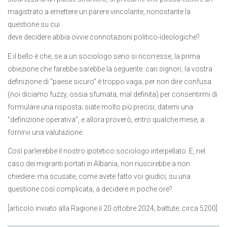
magistrato a emettere un parere vincolante, nonostante la
questione su cui
deve decidere abbia ovvie connotazioni politico-ideologiche?
E il bello è che, se a un sociologo serio si ricorresse, la prima
obiezione che farebbe sarebbe la seguente: cari signori, la vostra
definizione di “paese sicuro” è troppo vaga, per non dire confusa
(noi diciamo fuzzy, ossia sfumata, mal definita) per consentirmi di
formulare una risposta; siate molto più precisi, datemi una
“definizione operativa”, e allora proverò, entro qualche mese, a
fornirvi una valutazione.
Così parlerebbe il nostro ipotetico sociologo interpellato. E, nel
caso dei migranti portati in Albania, non riuscirebbe a non
chiedere: ma scusate, come avete fatto voi giudici, su una
questione così complicata, a decidere in poche ore?
[articolo inviato alla Ragione il 20 ottobre 2024; battute: circa 5200]