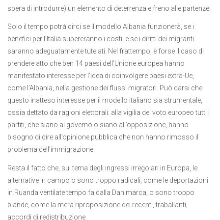
spera di introdurre) un elemento di deterrenza e freno alle partenze.
Solo il tempo potrà dirci se il modello Albania funzionerà, se i
benefici per l’Italia supereranno i costi, e se i diritti dei migranti
saranno adeguatamente tutelati. Nel frattempo, è forse il caso di
prendere atto che ben 14 paesi dell’Unione europea hanno
manifestato interesse per l’idea di coinvolgere paesi extra-Ue,
come l’Albania, nella gestione dei flussi migratori. Può darsi che
questo inatteso interesse per il modello italiano sia strumentale,
ossia dettato da ragioni elettorali: alla vigilia del voto europeo tutti i
partiti, che siano al governo o siano all’opposizione, hanno
bisogno di dire all’opinione pubblica che non hanno rimosso il
problema dell’immigrazione.
Resta il fatto che, sul tema degli ingressi irregolari in Europa, le
alternative in campo o sono troppo radicali, come le deportazioni
in Ruanda ventilate tempo fa dalla Danimarca, o sono troppo
blande, come la mera riproposizione dei recenti, traballanti,
accordi di redistribuzione.