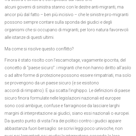
alcuni governi di sinistra stanno con le destre anti-migranti, ma
ancor più dal fatto – ben più incisivo – che le sinistre pro-migranti
possono sempre contare sulla sponda dei giudici e degli
organismi che si occupano di migranti, per loro natura favorevoli
alle istanze di questi ultimi.
Ma come si risolve questo conflitto?
Finora è stato risolto con l’escamotage, vagamente ipocrita, del
concetto di “paese sicuro”: i migranti che non hanno diritto all’asilo
o ad altre forme di protezione possono essere rimpatriati, ma solo
se provengono da un paese sicuro (e se esistono
accordi di rimpatrio). E qui scatta l’inghippo. Le definizioni di paese
sicuro finora formulate nelle legislazioni nazionali ed europee
sono così ambigue, confuse e farraginose da lasciare larghi
margini di interpretazione ai giudici, siano essi nazionali o europei.
Da questo punto di vista l’ira dei politici contro i giudici appare
abbastanza fuori bersaglio: se scrivi leggi poco univoche, non