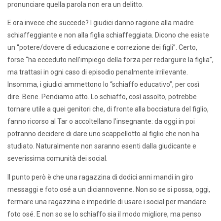
pronunciare quella parola non era un delitto.
E ora invece che succede? I giudici danno ragione alla madre
schiaffeggiante e non alla figlia schiaffeggiata. Dicono che esiste
un “potere/dovere di educazione e correzione dei figli”. Certo,
forse “ha ecceduto nell’impiego della forza per redarguire la figlia”,
ma trattasi in ogni caso di episodio penalmente irrilevante.
Insomma, i giudici ammettono lo “schiaffo educativo”, per così
dire. Bene. Pendiamo atto. Lo schiaffo, così assolto, potrebbe
tornare utile a quei genitori che, di fronte alla bocciatura del figlio,
fanno ricorso al Tar o accoltellano l’insegnante: da oggi in poi
potranno decidere di dare uno scappellotto al figlio che non ha
studiato. Naturalmente non saranno esenti dalla giudicante e
severissima comunità dei social.
Il punto però è che una ragazzina di dodici anni mandi in giro
messaggi e foto osé a un diciannovenne. Non so se si possa, oggi,
fermare una ragazzina e impedirle di usare i social per mandare
foto osé. E non so se lo schiaffo sia il modo migliore, ma penso