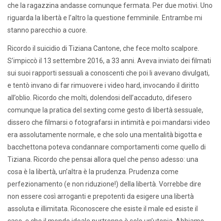
che la ragazzina andasse comunque fermata. Per due motivi. Uno
riguarda la libertà e l’altro la questione femminile. Entrambe mi
stanno parecchio a cuore.
Ricordo il suicidio di Tiziana Cantone, che fece molto scalpore.
S’impiccò il 13 settembre 2016, a 33 anni. Aveva inviato dei filmati
sui suoi rapporti sessuali a conoscenti che poi li avevano divulgati,
e tentò invano di far rimuovere i video hard, invocando il diritto
all’oblio. Ricordo che molti, dolendosi dell’accaduto, difesero
comunque la pratica del sexting come gesto di libertà sessuale,
dissero che filmarsi o fotografarsi in intimità e poi mandarsi video
era assolutamente normale, e che solo una mentalità bigotta e
bacchettona poteva condannare comportamenti come quello di
Tiziana. Ricordo che pensai allora quel che penso adesso: una
cosa è la libertà, un’altra è la prudenza. Prudenza come
perfezionamento (e non riduzione!) della libertà. Vorrebbe dire
non essere così arroganti e prepotenti da esigere una libertà
assoluta e illimitata. Riconoscere che esiste il male ed esiste il