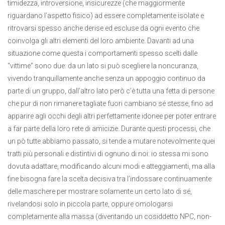
timidezza, introversione, insicurezze (che maggiormente
riguardano l’aspetto fisico) ad essere completamente isolate e
ritrovarsi spesso anche derise ed escluse da ogni evento che
coinvolga gli altri elementi del loro ambiente. Davanti ad una
situazione come questa i comportamenti spesso scelti dalle
“vittime” sono due: da un lato si può scegliere la noncuranza,
vivendo tranquillamente anche senza un appoggio continuo da
parte di un gruppo, dall’altro lato però c’è tutta una fetta di persone
che pur di non rimanere tagliate fuori cambiano sé stesse, fino ad
apparire agli occhi degli altri perfettamente idonee per poter entrare
a far parte della loro rete di amicizie. Durante questi processi, che
un pò tutte abbiamo passato, si tende a mutare notevolmente quei
tratti più personali e distintivi di ognuno di noi: io stessa mi sono
dovuta adattare, modificando alcuni modi e atteggiamenti, ma alla
fine bisogna fare la scelta decisiva tra l’indossare continuamente
delle maschere per mostrare solamente un certo lato di sé,
rivelandosi solo in piccola parte, oppure omologarsi
completamente alla massa (diventando un cosiddetto NPC, non-