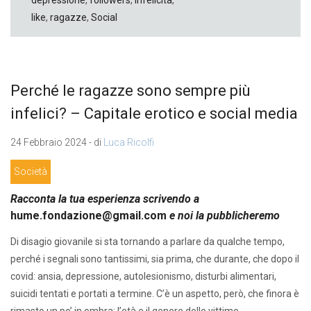
depressione
,
followers
,
infelicità
,
like
,
ragazze
,
Social
Perché le ragazze sono sempre più
infelici? – Capitale erotico e social media
24 Febbraio 2024 - di
Luca Ricolfi
Società
Racconta la tua esperienza scrivendo a
hume.fondazione@gmail.com
e noi la pubblicheremo
Di disagio giovanile si sta tornando a parlare da qualche tempo,
perché i segnali sono tantissimi, sia prima, che durante, che dopo il
covid: ansia, depressione, autolesionismo, disturbi alimentari,
suicidi tentati e portati a termine. C’è un aspetto, però, che finora è
rimasto un po’ in ombra: l’età e il genere delle vittime.