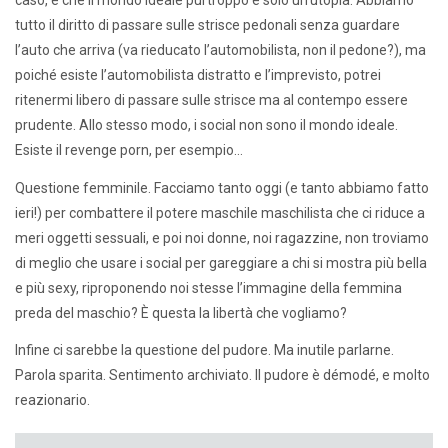
caso, e che il mondo ideale purtroppo è solo un’utopia. Abbiamo
tutto il diritto di passare sulle strisce pedonali senza guardare
l’auto che arriva (va rieducato l’automobilista, non il pedone?), ma
poiché esiste l’automobilista distratto e l’imprevisto, potrei
ritenermi libero di passare sulle strisce ma al contempo essere
prudente. Allo stesso modo, i social non sono il mondo ideale.
Esiste il revenge porn, per esempio…
Questione femminile. Facciamo tanto oggi (e tanto abbiamo fatto
ieri!) per combattere il potere maschile maschilista che ci riduce a
meri oggetti sessuali, e poi noi donne, noi ragazzine, non troviamo
di meglio che usare i social per gareggiare a chi si mostra più bella
e più sexy, riproponendo noi stesse l’immagine della femmina
preda del maschio? È questa la libertà che vogliamo?
Infine ci sarebbe la questione del pudore. Ma inutile parlarne.
Parola sparita. Sentimento archiviato. Il pudore è démodé, e molto
reazionario.