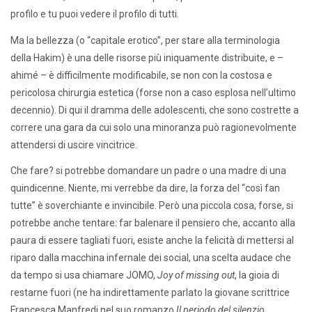
profilo e tu puoi vedere il profilo di tutti.
Ma la bellezza (o “capitale erotico”, per stare alla terminologia
della Hakim) è una delle risorse più iniquamente distribuite, e –
ahimé – è difficilmente modificabile, se non con la costosa e
pericolosa chirurgia estetica (forse non a caso esplosa nell’ultimo
decennio). Di qui il dramma delle adolescenti, che sono costrette a
correre una gara da cui solo una minoranza può ragionevolmente
attendersi di uscire vincitrice.
Che fare? si potrebbe domandare un padre o una madre di una
quindicenne. Niente, mi verrebbe da dire, la forza del “così fan
tutte” è soverchiante e invincibile. Però una piccola cosa, forse, si
potrebbe anche tentare: far balenare il pensiero che, accanto alla
paura di essere tagliati fuori, esiste anche la felicità di mettersi al
riparo dalla macchina infernale dei social, una scelta audace che
da tempo si usa chiamare JOMO,
Joy of missing out
, la gioia di
restarne fuori (ne ha indirettamente parlato la giovane scrittrice
Francesca Manfredi nel suo romanzo
Il periodo del silenzio
,