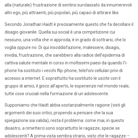
alla (naturale) frustrazione di sentirsi surclassato da innumerevoli
altri ego, più attraenti, più popolari, più capaci di attirare like.
Secondo Jonathan Haidt è precisamente questo che fa decollare il
disagio giovanile. Quella sui social è una competizione cui
nessuno, una volta che vi approda, è in grado di sottrarsi, che lo
voglia oppure no. Di qui insoddisfazione, malessere, disagio,
invidia, frustrazione, che sarebbero alla radice dell’epidemia di
cattiva salute mentale in corso in moltissimi paesi da quando l’i-
phone ha sostituto i vecchi flip-phone, telefoni cellulari privi di
accesso a internet. E soprattutto ha sostituito le uscite con il
gruppo di amici, il gioco all’aperto, le esperienze nel mondo reale,
tutte cose cruciali nella formazione di un adolescente.
Supponiamo che Haidt abbia sostanzialmente ragione (visti gli
argomenti dei suoi critici, propendo a pensare che la sua
spiegazione sia valida), resta il problema: come mai, in questo
disastro, a rimetterci sono soprattutto le ragazze, specie se
adolescenti? A prima vista sembra strano, visto che le ragazze –