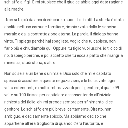
schiaffo ai figli. E mi stupisce che il giudice abbia oggi dato ragione
alla madre.
Non si fa più da anni di educare a suon di schiaffi. La sberla è stata
abolita nell’uso comune familiare, rimpiazzata dalla lezioncina
morale e dalla contrattazione eterna. La parola, il dialogo hanno
vinto. Ti spiego perché hai sbagliato, voglio che tu capisca, non
farlo più e chiudiamola qui. Oppure: tu figlio vuoi uscire, io ti dico di
no, ti spiego perché, e poi accetto che tu esca a patto che mangi la
minestra, studi storia, o altro.
Non so se sia un bene o un male. Dico solo che mi è capitato
spesso di assistere a queste negoziazioni, e le ho trovate ogni
volta estenuanti, e molto imbarazzanti per il genitore, il quale 99
volte su 100 finisce per capitolare acconsentendo all’iniziale
richiesta del figlio: eh, mi prende sempre per sfinimento, dice il
genitore. Lo schiaffo era più breve, certamente. Diretto, non
ambiguo, e decisamente spiccio. Ma abbiamo deciso che
appartiene all’era troglodita di quando c’era l’autorità, e