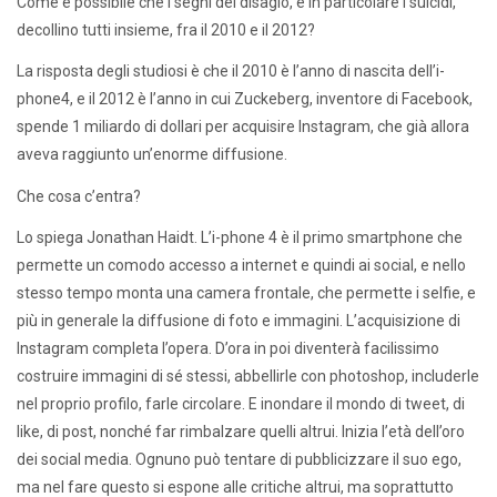
Come è possibile che i segni del disagio, e in particolare i suicidi,
decollino tutti insieme, fra il 2010 e il 2012?
La risposta degli studiosi è che il 2010 è l’anno di nascita dell’i-
phone4, e il 2012 è l’anno in cui Zuckeberg, inventore di Facebook,
spende 1 miliardo di dollari per acquisire Instagram, che già allora
aveva raggiunto un’enorme diffusione.
Che cosa c’entra?
Lo spiega Jonathan Haidt. L’i-phone 4 è il primo smartphone che
permette un comodo accesso a internet e quindi ai social, e nello
stesso tempo monta una camera frontale, che permette i selfie, e
più in generale la diffusione di foto e immagini. L’acquisizione di
Instagram completa l’opera. D’ora in poi diventerà facilissimo
costruire immagini di sé stessi, abbellirle con photoshop, includerle
nel proprio profilo, farle circolare. E inondare il mondo di tweet, di
like, di post, nonché far rimbalzare quelli altrui. Inizia l’età dell’oro
dei social media. Ognuno può tentare di pubblicizzare il suo ego,
ma nel fare questo si espone alle critiche altrui, ma soprattutto