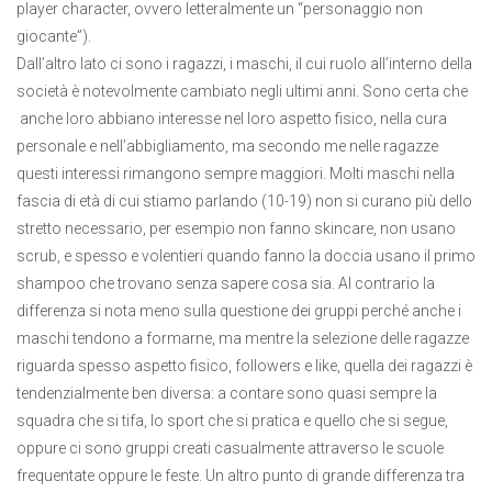
player character, ovvero letteralmente un “personaggio non
giocante”).
Dall’altro lato ci sono i ragazzi, i maschi, il cui ruolo all’interno della
società è notevolmente cambiato negli ultimi anni. Sono certa che
anche loro abbiano interesse nel loro aspetto fisico, nella cura
personale e nell’abbigliamento, ma secondo me nelle ragazze
questi interessi rimangono sempre maggiori. Molti maschi nella
fascia di età di cui stiamo parlando (10-19) non si curano più dello
stretto necessario, per esempio non fanno skincare, non usano
scrub, e spesso e volentieri quando fanno la doccia usano il primo
shampoo che trovano senza sapere cosa sia. Al contrario la
differenza si nota meno sulla questione dei gruppi perché anche i
maschi tendono a formarne, ma mentre la selezione delle ragazze
riguarda spesso aspetto fisico, followers e like, quella dei ragazzi è
tendenzialmente ben diversa: a contare sono quasi sempre la
squadra che si tifa, lo sport che si pratica e quello che si segue,
oppure ci sono gruppi creati casualmente attraverso le scuole
frequentate oppure le feste. Un altro punto di grande differenza tra