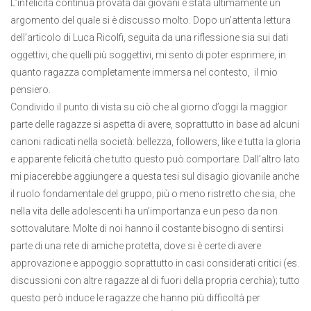
L’infelicità continua provata dai giovani è stata ultimamente un
argomento del quale si è discusso molto. Dopo un’attenta lettura
dell’articolo di Luca Ricolfi, seguita da una riflessione sia sui dati
oggettivi, che quelli più soggettivi, mi sento di poter esprimere, in
quanto ragazza completamente immersa nel contesto, il mio
pensiero.
Condivido il punto di vista su ciò che al giorno d’oggi la maggior
parte delle ragazze si aspetta di avere, soprattutto in base ad alcuni
canoni radicati nella società: bellezza, followers, like e tutta la gloria
e apparente felicità che tutto questo può comportare. Dall’altro lato
mi piacerebbe aggiungere a questa tesi sul disagio giovanile anche
il ruolo fondamentale del gruppo, più o meno ristretto che sia, che
nella vita delle adolescenti ha un’importanza e un peso da non
sottovalutare. Molte di noi hanno il costante bisogno di sentirsi
parte di una rete di amiche protetta, dove si è certe di avere
approvazione e appoggio soprattutto in casi considerati critici (es.
discussioni con altre ragazze al di fuori della propria cerchia); tutto
questo però induce le ragazze che hanno più difficoltà per