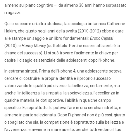
almeno sul piano cognitivo – da almeno 30 anni hanno sorpassato
i ragazzi.
Qui ci soccorre un’altra studiosa, la sociologia britannica Catherine
Hakim, che giusto negli anni della svolta (2010-2012) ebbe a dare
alle stampe un saggio e un libro fondamentali:
Erotic Capital
(2010), e
Honey Money
(sottotitolo: Perché essere attraenti è la
chiave del successo). Lì si può trovare facilmente la chiave per
capire il disagio esistenziale delle adolescenti dopo l’i-phone.
In estrema sintesi. Prima dell’i-phone 4, una adolescente poteva
cercare di costruire la propria identità e il proprio successo
valorizzando le qualità più diverse: la bellezza, certamente, ma
anche l’intelligenza, la simpatia, la socievolezza, l’eccellenza in
qualche materia, le doti sportive, l’abilità in qualche campo
specifico. E, soprattutto, lo poteva fare in una cerchia ristretta, e
almeno in parte selezionata. Dopo l’i-phone4 non è più così: giusto
o sbagliato che sia, la competizione è soprattutto sulla bellezza e
l’avvenenza, e avviene in mare aperto, perché tutti vedono il tuo