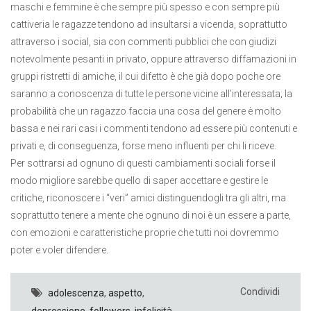
maschi e femmine è che sempre più spesso e con sempre più
cattiveria le ragazze tendono ad insultarsi a vicenda, soprattutto
attraverso i social, sia con commenti pubblici che con giudizi
notevolmente pesanti in privato, oppure attraverso diffamazioni in
gruppi ristretti di amiche, il cui difetto è che già dopo poche ore
saranno a conoscenza di tutte le persone vicine all’interessata; la
probabilità che un ragazzo faccia una cosa del genere è molto
bassa e nei rari casi i commenti tendono ad essere più contenuti e
privati e, di conseguenza, forse meno influenti per chi li riceve.
Per sottrarsi ad ognuno di questi cambiamenti sociali forse il
modo migliore sarebbe quello di saper accettare e gestire le
critiche, riconoscere i “veri” amici distinguendogli tra gli altri, ma
soprattutto tenere a mente che ognuno di noi è un essere a parte,
con emozioni e caratteristiche proprie che tutti noi dovremmo
poter e voler difendere.
Condividi
adolescenza
,
aspetto
,