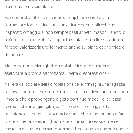
più iniquamente distribuite.
Ed eccoci al punto. La gestione del capitale erotico è una
formidabile fonte di diseguaglianza fra le donne, oltreché un
insperato omaggio ai non sempre casti appetiti maschili. Certo, si
può ben capire che chi è al top nella scala della bellezza si dia da
fare per valorizzarla ulteriormente, anche sul piano economico e
del potere.
Ma come non vedere gli effetti collaterali di questi modi di
esercitare la propria sacrosanta “libertà di espressione”?
Nell’era dei social e della circolazione delle immagini una ragazza
si trova a combattere su due fronti: da un lato, deve fare i conti con
i media, che le propongono a getto continuo modelli di bellezza
stereotipati e irraggiungibili, dall’altro deve fronteggiare la
pressione dei maschi – coetanei e non – che si industriano a farle
credere che fare sexting (trasmettere immagini sessualmente
esplicite) sia assolutamente normale. Una trappola che può anche