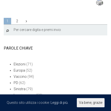
1
2
PAROLE CHIAVE
Elezioni
(71)
Europa
(52)
Vaccino
(94)
PD
(62)
Sinistra
(79)
Immigrazione
(53)
Questo sito utilizza i cookie:
Leggi di più.
Va bene, grazie