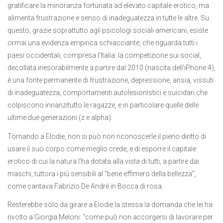
gratificare la minoranza fortunata ad elevato capitale erotico, ma
alimenta frustrazione e senso di inadeguatezza in tutte le altre. Su
questo, grazie soprattutto agli psicologi sociali americani, esiste
ormai una evidenza empirica schiacciante, che riguarda tutti i
paesi occidentali, compresa l’Italia: la competizione sui social,
decollata inesorabilmente a partire dal 2010 (nascita dell’iPhone 4),
è una fonte permanente di frustrazione, depressione, ansia, vissuti
di inadeguatezza, comportamenti autolesionistici e suicidari che
colpiscono innanzitutto le ragazze, e in particolare quelle delle
ultime due generazioni (z e alpha).
Tornando a Elodie, non si può non riconoscerle il pieno diritto di
usare il suo corpo come meglio crede, e di esporre il capitale
erotico di cui la natura l’ha dotata alla vista di tutti, a partire dai
maschi, tuttora i più sensibili al “bene effimero della bellezza”,
come cantava Fabrizio De André in Bocca di rosa.
Resterebbe solo da girare a Elodie la stessa la domanda che lei ha
rivolto a Giorgia Meloni: “come può non accorgersi di lavorare per