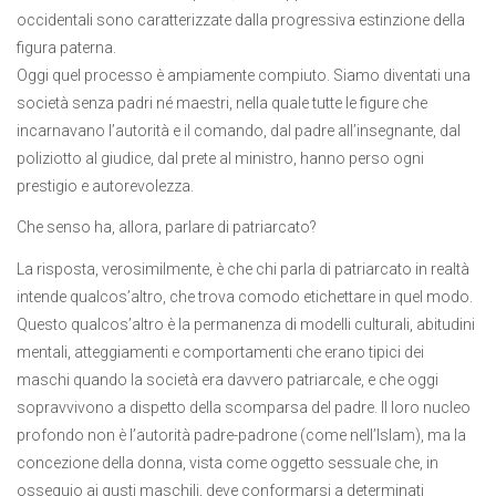
occidentali sono caratterizzate dalla progressiva estinzione della
figura paterna.
Oggi quel processo è ampiamente compiuto. Siamo diventati una
società senza padri né maestri, nella quale tutte le figure che
incarnavano l’autorità e il comando, dal padre all’insegnante, dal
poliziotto al giudice, dal prete al ministro, hanno perso ogni
prestigio e autorevolezza.
Che senso ha, allora, parlare di patriarcato?
La risposta, verosimilmente, è che chi parla di patriarcato in realtà
intende qualcos’altro, che trova comodo etichettare in quel modo.
Questo qualcos’altro è la permanenza di modelli culturali, abitudini
mentali, atteggiamenti e comportamenti che erano tipici dei
maschi quando la società era davvero patriarcale, e che oggi
sopravvivono a dispetto della scomparsa del padre. Il loro nucleo
profondo non è l’autorità padre-padrone (come nell’Islam), ma la
concezione della donna, vista come oggetto sessuale che, in
ossequio ai gusti maschili, deve conformarsi a determinati