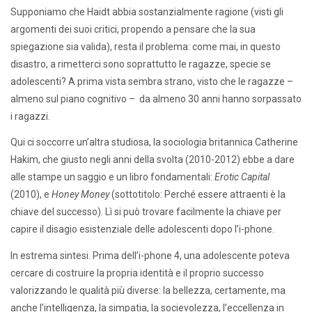
Supponiamo che Haidt abbia sostanzialmente ragione (visti gli
argomenti dei suoi critici, propendo a pensare che la sua
spiegazione sia valida), resta il problema: come mai, in questo
disastro, a rimetterci sono soprattutto le ragazze, specie se
adolescenti? A prima vista sembra strano, visto che le ragazze –
almeno sul piano cognitivo – da almeno 30 anni hanno sorpassato
i ragazzi.
Qui ci soccorre un’altra studiosa, la sociologia britannica Catherine
Hakim, che giusto negli anni della svolta (2010-2012) ebbe a dare
alle stampe un saggio e un libro fondamentali:
Erotic Capital
(2010), e
Honey Money
(sottotitolo: Perché essere attraenti è la
chiave del successo). Lì si può trovare facilmente la chiave per
capire il disagio esistenziale delle adolescenti dopo l’i-phone.
In estrema sintesi. Prima dell’i-phone 4, una adolescente poteva
cercare di costruire la propria identità e il proprio successo
valorizzando le qualità più diverse: la bellezza, certamente, ma
anche l’intelligenza, la simpatia, la socievolezza, l’eccellenza in