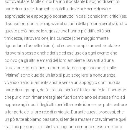
sottovalutare. Molte di noi hanno il costante bisogno di sentirsi
parte di una rete di amiche protetta, dove si è certe di avere
approvazione e appoggio soprattutto in casi considerati critici (es.
discussioni con altre ragazze al di fuori della propria cerchia); tutto
questo però induce le ragazze che hanno più difficoltà per
timidezza, introversione, insicurezze (che maggiormente
riguardano l’aspetto fisico) ad essere completamente isolate e
ritrovarsi spesso anche derise ed escluse da ogni evento che
coinvolga gli altri elementi del loro ambiente. Davanti ad una
situazione come questa i comportamenti spesso scelti dalle
“vittime” sono due: da un lato si può scegliere la noncuranza,
vivendo tranquillamente anche senza un appoggio continuo da
parte di un gruppo, dall’altro lato però c’è tutta una fetta di persone
che pur di non rimanere tagliate fuori cambiano sé stesse, fino ad
apparire agli occhi degli altri perfettamente idonee per poter entrare
a far parte della loro rete di amicizie. Durante questi processi, che
un pò tutte abbiamo passato, si tende a mutare notevolmente quei
tratti più personali e distintivi di ognuno di noi: io stessa mi sono