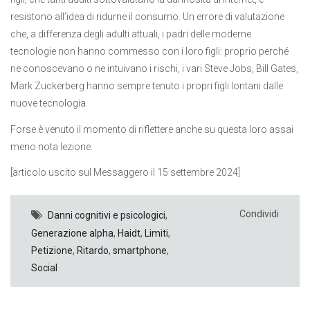
resistono all’idea di ridurne il consumo. Un errore di valutazione
che, a differenza degli adulti attuali, i padri delle moderne
tecnologie non hanno commesso con i loro figli: proprio perché
ne conoscevano o ne intuivano i rischi, i vari Steve Jobs, Bill Gates,
Mark Zuckerberg hanno sempre tenuto i propri figli lontani dalle
nuove tecnologia.
Forse è venuto il momento di riflettere anche su questa loro assai
meno nota lezione.
[articolo uscito sul Messaggero il 15 settembre 2024]
Condividi
Danni cognitivi e psicologici
,
Generazione alpha
,
Haidt
,
Limiti
,
Petizione
,
Ritardo
,
smartphone
,
Social