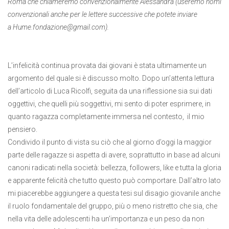
Roma che chiameremo convenzionalmente Alessandra (useremo nomi
convenzionali anche per le lettere successive che potete inviare
a Hume.fondazione@gmail.com).
L’infelicità continua provata dai giovani è stata ultimamente un
argomento del quale si è discusso molto. Dopo un’attenta lettura
dell’articolo di Luca Ricolfi, seguita da una riflessione sia sui dati
oggettivi, che quelli più soggettivi, mi sento di poter esprimere, in
quanto ragazza completamente immersa nel contesto, il mio
pensiero.
Condivido il punto di vista su ciò che al giorno d’oggi la maggior
parte delle ragazze si aspetta di avere, soprattutto in base ad alcuni
canoni radicati nella società: bellezza, followers, like e tutta la gloria
e apparente felicità che tutto questo può comportare. Dall’altro lato
mi piacerebbe aggiungere a questa tesi sul disagio giovanile anche
il ruolo fondamentale del gruppo, più o meno ristretto che sia, che
nella vita delle adolescenti ha un’importanza e un peso da non