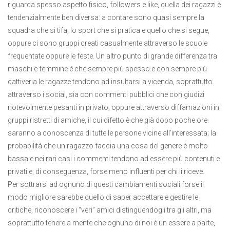
riguarda spesso aspetto fisico, followers e like, quella dei ragazzi è
tendenzialmente ben diversa: a contare sono quasi sempre la
squadra che si tifa, lo sport che si pratica e quello che si segue,
oppure ci sono gruppi creati casualmente attraverso le scuole
frequentate oppure le feste. Un altro punto di grande differenza tra
maschi e femmine è che sempre più spesso e con sempre più
cattiveria le ragazze tendono ad insultarsi a vicenda, soprattutto
attraverso i social, sia con commenti pubblici che con giudizi
notevolmente pesanti in privato, oppure attraverso diffamazioni in
gruppi ristretti di amiche, il cui difetto è che già dopo poche ore
saranno a conoscenza di tutte le persone vicine all’interessata; la
probabilità che un ragazzo faccia una cosa del genere è molto
bassa e nei rari casi i commenti tendono ad essere più contenuti e
privati e, di conseguenza, forse meno influenti per chi li riceve.
Per sottrarsi ad ognuno di questi cambiamenti sociali forse il
modo migliore sarebbe quello di saper accettare e gestire le
critiche, riconoscere i “veri” amici distinguendogli tra gli altri, ma
soprattutto tenere a mente che ognuno di noi è un essere a parte,