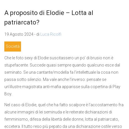
A proposito di Elodie – Lotta al
patriarcato?
19 Agosto 2024 - di
Luca Ricolfi
Società
Che le foto sexy di Elodie suscitassero un po’ di brusio non è
stupefacente. Succede quasi sempre quando qualcuno esce dal
seminato. Se una cantante/modella fa l’intellettuale la cosa non
passa sotto silenzio. Ma vale anche l’inverso: pensate se
un’illustre magistrata anti-mafia apparisse sulla copertina di Play
Boy.
Nel caso di Elodie, quel che ha fatto scalpore è l’accostamento fra
alcune immagini di lei seminuda e le reiterate dichiarazioni di
femminismo, difesa della libertà delle donne, lotta al patriarcato,
eccetera. Il tutto reso più pepato da una dichiarazione ostile verso