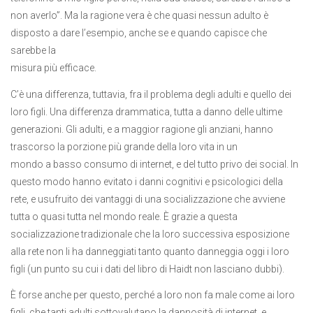
non averlo”. Ma la ragione vera è che quasi nessun adulto è
disposto a dare l’esempio, anche se e quando capisce che
sarebbe la
misura più efficace.
C’è una differenza, tuttavia, fra il problema degli adulti e quello dei
loro figli. Una differenza drammatica, tutta a danno delle ultime
generazioni. Gli adulti, e a maggior ragione gli anziani, hanno
trascorso la porzione più grande della loro vita in un
mondo a basso consumo di internet, e del tutto privo dei social. In
questo modo hanno evitato i danni cognitivi e psicologici della
rete, e usufruito dei vantaggi di una socializzazione che avviene
tutta o quasi tutta nel mondo reale. È grazie a questa
socializzazione tradizionale che la loro successiva esposizione
alla rete non li ha danneggiati tanto quanto danneggia oggi i loro
figli (un punto su cui i dati del libro di Haidt non lasciano dubbi).
È forse anche per questo, perché a loro non fa male come ai loro
figli, che tanti adulti sottovalutano la dannosità di internet, e