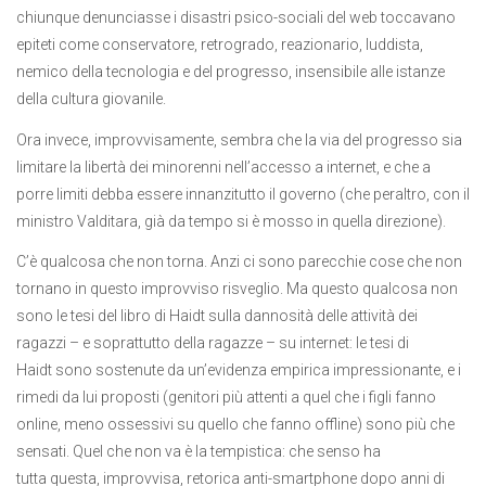
chiunque denunciasse i disastri psico-sociali del web toccavano
epiteti come conservatore, retrogrado, reazionario, luddista,
nemico della tecnologia e del progresso, insensibile alle istanze
della cultura giovanile.
Ora invece, improvvisamente, sembra che la via del progresso sia
limitare la libertà dei minorenni nell’accesso a internet, e che a
porre limiti debba essere innanzitutto il governo (che peraltro, con il
ministro Valditara, già da tempo si è mosso in quella direzione).
C’è qualcosa che non torna. Anzi ci sono parecchie cose che non
tornano in questo improvviso risveglio. Ma questo qualcosa non
sono le tesi del libro di Haidt sulla dannosità delle attività dei
ragazzi – e soprattutto della ragazze – su internet: le tesi di
Haidt sono sostenute da un’evidenza empirica impressionante, e i
rimedi da lui proposti (genitori più attenti a quel che i figli fanno
online, meno ossessivi su quello che fanno offline) sono più che
sensati. Quel che non va è la tempistica: che senso ha
tutta questa, improvvisa, retorica anti-smartphone dopo anni di