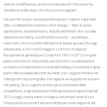
silenzio e indifferenza, se non di infatuazione? Che senso ha
chiudere la stalla dopo che i buoi sono scappati?
Già, perché il punto è precisamente questo: il danno è già stato
fatto. Le statistiche mostrano che il disagio – fatto di ansia,
depressione, autolesionismo, disturbi alimentari, ritiro sociale,
ideazione suicidaria, suicidi tentati e riusciti – aumentano
man mano che si scende nelle fasce di età più giovani, fino agli
adolescenti, e che i rischi maggiori li corrono le ragazze.
Recuperare la generazione Z (nati fra il 1997 e il 2012) è in gran
parte una mission impossible, perché la loro socializzazione
scolastica fondamentale (scuola dell’obbligo) è avvenuta in gran
parte nelle modalità descritte da Haidt, con i ragazzi immersi nei
videogiochi e la pornografia, e le ragazze avviluppate nei social e
nel sexting. Se si vogliono limitare gli inconvenienti dello
smartphone, è agli adolescenti della generazione alpha (nati dal
2012 a oggi) che ha senso rivolgersi, perché per molti di loro
l’esposizione ai social è ancora ridotta per ovvie ragioni di età.