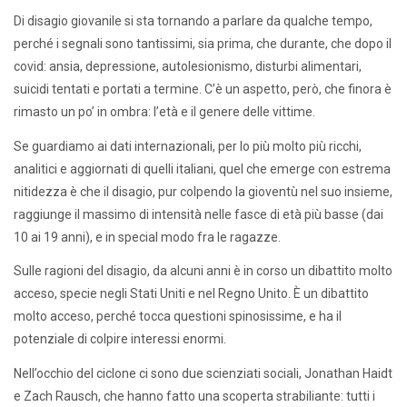
Di disagio giovanile si sta tornando a parlare da qualche tempo,
perché i segnali sono tantissimi, sia prima, che durante, che dopo il
covid: ansia, depressione, autolesionismo, disturbi alimentari,
suicidi tentati e portati a termine. C’è un aspetto, però, che finora è
rimasto un po’ in ombra: l’età e il genere delle vittime.
Se guardiamo ai dati internazionali, per lo più molto più ricchi,
analitici e aggiornati di quelli italiani, quel che emerge con estrema
nitidezza è che il disagio, pur colpendo la gioventù nel suo insieme,
raggiunge il massimo di intensità nelle fasce di età più basse (dai
10 ai 19 anni), e in special modo fra le ragazze.
Sulle ragioni del disagio, da alcuni anni è in corso un dibattito molto
acceso, specie negli Stati Uniti e nel Regno Unito. È un dibattito
molto acceso, perché tocca questioni spinosissime, e ha il
potenziale di colpire interessi enormi.
Nell’occhio del ciclone ci sono due scienziati sociali, Jonathan Haidt
e Zach Rausch, che hanno fatto una scoperta strabiliante: tutti i