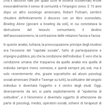
(ma il discorso vale per quasi tutte le società occidentali) erode
inesorabilmente il senso di comunità e l’impegno civico. E 15 anni
dopo un altro sociologo americano, Robert Putnam, sembrò
chiudere definitivamente il discorso con un libro sconsolato,
Bowling Alone
(giocare a bowling da soli), in cui constatava la
distruzione del tessuto comunitario, il declino
dell’associazionismo, la contrazione delle relazioni faccia a faccia.
In queste analisi, tuttavia, la preoccupazione principe degli studiosi
era l’erosione del “capitale sociale”, fatto di partecipazione e
impegno pubblico, più che la condizione dell’individuo. È vero che la
condizione umana che traspariva da quelle analisi era quella di
individui sempre meno connessi, e quindi sempre più soli, ma è
solo recentemente che, grazie soprattutto ad alcuni psicologi
sociali americani (Haidt e Twenge su tutti), la solitudine del singolo
individuo è diventata l’oggetto e il centro degli studi. Oggi,
diversamente da ieri, si parla esplicitamente di “epidemia di
solitudine”, e il fenomeno è diventato oggetto di attenzione da
parte di psicologi, medici, operatori sociali, schiere di terapeuti di