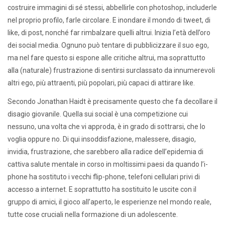
costruire immagini di sé stessi, abbellirle con photoshop, includerle
nel proprio profilo, farle circolare. E inondare il mondo di tweet, di
like, di post, nonché far rimbalzare quelli altrui. Inizia l’età dell’oro
dei social media. Ognuno può tentare di pubblicizzare il suo ego,
ma nel fare questo si espone alle critiche altrui, ma soprattutto
alla (naturale) frustrazione di sentirsi surclassato da innumerevoli
altri ego, più attraenti, più popolari, più capaci di attirare like.
Secondo Jonathan Haidt è precisamente questo che fa decollare il
disagio giovanile. Quella sui social è una competizione cui
nessuno, una volta che vi approda, è in grado di sottrarsi, che lo
voglia oppure no. Di qui insoddisfazione, malessere, disagio,
invidia, frustrazione, che sarebbero alla radice dell’epidemia di
cattiva salute mentale in corso in moltissimi paesi da quando l’i-
phone ha sostituto i vecchi flip-phone, telefoni cellulari privi di
accesso a internet. E soprattutto ha sostituito le uscite con il
gruppo di amici, il gioco all’aperto, le esperienze nel mondo reale,
tutte cose cruciali nella formazione di un adolescente.