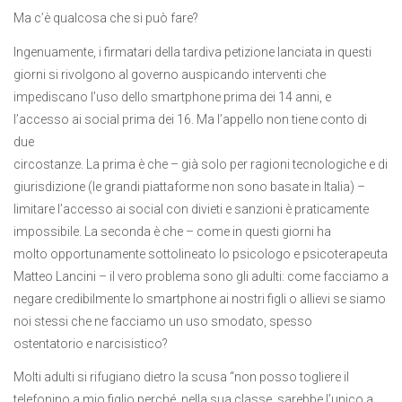
Ma c’è qualcosa che si può fare?
Ingenuamente, i firmatari della tardiva petizione lanciata in questi
giorni si rivolgono al governo auspicando interventi che
impediscano l’uso dello smartphone prima dei 14 anni, e
l’accesso ai social prima dei 16. Ma l’appello non tiene conto di
due
circostanze. La prima è che – già solo per ragioni tecnologiche e di
giurisdizione (le grandi piattaforme non sono basate in Italia) –
limitare l’accesso ai social con divieti e sanzioni è praticamente
impossibile. La seconda è che – come in questi giorni ha
molto opportunamente sottolineato lo psicologo e psicoterapeuta
Matteo Lancini – il vero problema sono gli adulti: come facciamo a
negare credibilmente lo smartphone ai nostri figli o allievi se siamo
noi stessi che ne facciamo un uso smodato, spesso
ostentatorio e narcisistico?
Molti adulti si rifugiano dietro la scusa “non posso togliere il
telefonino a mio figlio perché, nella sua classe, sarebbe l’unico a