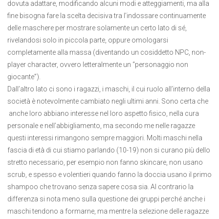
dovuta adattare, modificando alcuni modi e atteggiamenti, ma alla
fine bisogna fare la scelta decisiva tra l’indossare continuamente
delle maschere per mostrare solamente un certo lato di sé,
rivelandosi solo in piccola parte, oppure omologarsi
completamente alla massa (diventando un cosiddetto NPC, non-
player character, ovvero letteralmente un “personaggio non
giocante”).
Dall’altro lato ci sono i ragazzi, i maschi, il cui ruolo all’interno della
società è notevolmente cambiato negli ultimi anni. Sono certa che
anche loro abbiano interesse nel loro aspetto fisico, nella cura
personale e nell’abbigliamento, ma secondo me nelle ragazze
questi interessi rimangono sempre maggiori. Molti maschi nella
fascia di età di cui stiamo parlando (10-19) non si curano più dello
stretto necessario, per esempio non fanno skincare, non usano
scrub, e spesso e volentieri quando fanno la doccia usano il primo
shampoo che trovano senza sapere cosa sia. Al contrario la
differenza si nota meno sulla questione dei gruppi perché anche i
maschi tendono a formarne, ma mentre la selezione delle ragazze