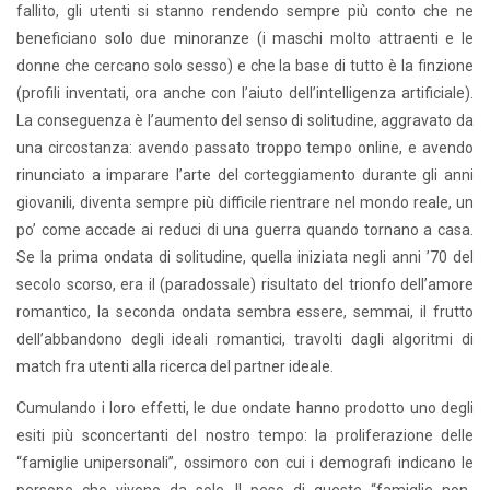
fallito, gli utenti si stanno rendendo sempre più conto che ne
beneficiano solo due minoranze (i maschi molto attraenti e le
donne che cercano solo sesso) e che la base di tutto è la finzione
(profili inventati, ora anche con l’aiuto dell’intelligenza artificiale).
La conseguenza è l’aumento del senso di solitudine, aggravato da
una circostanza: avendo passato troppo tempo online, e avendo
rinunciato a imparare l’arte del corteggiamento durante gli anni
giovanili, diventa sempre più difficile rientrare nel mondo reale, un
po’ come accade ai reduci di una guerra quando tornano a casa.
Se la prima ondata di solitudine, quella iniziata negli anni ’70 del
secolo scorso, era il (paradossale) risultato del trionfo dell’amore
romantico, la seconda ondata sembra essere, semmai, il frutto
dell’abbandono degli ideali romantici, travolti dagli algoritmi di
match fra utenti alla ricerca del partner ideale.
Cumulando i loro effetti, le due ondate hanno prodotto uno degli
esiti più sconcertanti del nostro tempo: la proliferazione delle
“famiglie unipersonali”, ossimoro con cui i demografi indicano le
persone che vivono da sole. Il peso di queste “famiglie non-