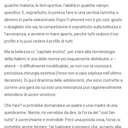
qualche materia, le doti sportive, l’abilità in qualche campo
specifico. E, soprattutto, lo poteva fare in una cerchia ristretta, e
almeno in parte selezionata. Dopo l’i-phone4 non è più così: giusto
o sbagliato che sia, la competizione è soprattutto sulla bellezza e
l’avvenenza, e avviene in mare aperto, perché tutti vedono il tuo
profilo e tu puoi vedere il profilo di tutti.
Ma la bellezza (o “capitale erotico”, per stare alla terminologia
della Hakim) è una delle risorse più iniquamente distribuite, e –
ahimé – è difficilmente modificabile, se non con la costosa e
pericolosa chirurgia estetica (forse non a caso esplosa nell’ultimo
decennio). Di qui il dramma delle adolescenti, che sono costrette a
correre una gara da cui solo una minoranza può ragionevolmente
attendersi di uscire vincitrice.
Che fare? si potrebbe domandare un padre o una madre di una
quindicenne. Niente, mi verrebbe da dire, la forza del “così fan
tutte” è soverchiante e invincibile. Però una piccola cosa, forse, si
potrebbe anche tentare: far balenare il pensiero che, accanto alla