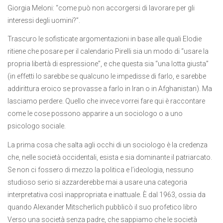
Giorgia Meloni: “come può non accorgersi di lavorare per gli
interessi degli uomini?”.
Trascuro le sofisticate argomentazioni in base alle quali Elodie
ritiene che posare per il calendario Pirelli sia un modo di “usare la
propria libertà di espressione”, e che questa sia “una lotta giusta”
(in effetti lo sarebbe se qualcuno le impedisse di farlo, e sarebbe
addirittura eroico se provasse a farlo in Iran o in Afghanistan). Ma
lasciamo perdere. Quello che invece vorrei fare qui è raccontare
come le cose possono apparire a un sociologo o a uno
psicologo sociale.
La prima cosa che salta agli occhi di un sociologo è la credenza
che, nelle società occidentali, esista e sia dominante il patriarcato.
Se non ci fossero di mezzo la politica e l’ideologia, nessuno
studioso serio si azzarderebbe mai a usare una categoria
interpretativa così inappropriata e inattuale. È dal 1963, ossia da
quando Alexander Mitscherlich pubblicò il suo profetico libro
Verso una società senza padre, che sappiamo che le società