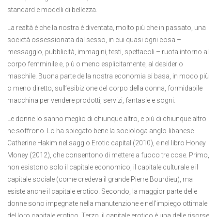
standard e modelli di bellezza.
La realtà è che la nostra è diventata, molto più che in passato, una
società ossessionata dal sesso, in cui quasi ogni cosa –
messaggio, pubblicità, immagini, testi, spettacoli – ruota intorno al
corpo femminile e, più o meno esplicitamente, al desiderio
maschile. Buona parte della nostra economia si basa, in modo più
o meno diretto, sull’esibizione del corpo della donna, formidabile
macchina per vendere prodotti, servizi, fantasie e sogni.
Le donne lo sanno meglio di chiunque altro, e più di chiunque altro
ne soffrono. Lo ha spiegato bene la sociologa anglo-libanese
Catherine Hakim nel saggio Erotic capital (2010), e nel libro Honey
Money (2012), che consentono di mettere a fuoco tre cose. Primo,
non esistono solo il capitale economico, il capitale culturale e il
capitale sociale (come credeva il grande Pierre Bourdieu), ma
esiste anche il capitale erotico. Secondo, la maggior parte delle
donne sono impegnate nella manutenzione e nell’impiego ottimale
del loro capitale erotico. Terzo, il capitale erotico è una delle risorse