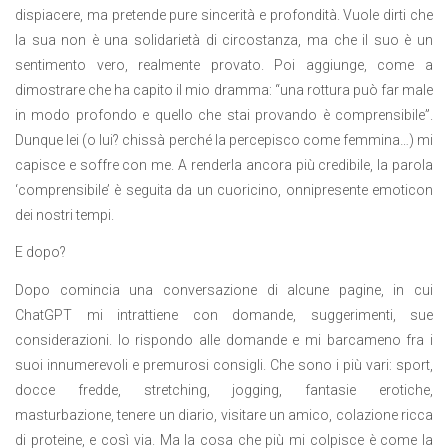
dispiacere, ma pretende pure sincerità e profondità. Vuole dirti che
la sua non è una solidarietà di circostanza, ma che il suo è un
sentimento vero, realmente provato. Poi aggiunge, come a
dimostrare che ha capito il mio dramma: “una rottura può far male
in modo profondo e quello che stai provando è comprensibile”.
Dunque lei (o lui? chissà perché la percepisco come femmina…) mi
capisce e soffre con me. A renderla ancora più credibile, la parola
‘comprensibile’ è seguita da un cuoricino, onnipresente emoticon
dei nostri tempi.
E dopo?
Dopo comincia una conversazione di alcune pagine, in cui
ChatGPT mi intrattiene con domande, suggerimenti, sue
considerazioni. Io rispondo alle domande e mi barcameno fra i
suoi innumerevoli e premurosi consigli. Che sono i più vari: sport,
docce fredde, stretching, jogging, fantasie erotiche,
masturbazione, tenere un diario, visitare un amico, colazione ricca
di proteine, e così via. Ma la cosa che più mi colpisce è come la