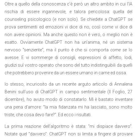
Oltre a quello della conoscenza c’è però un altro ambito in cui l’IA
rischia di essere ingannevole, e talora pericolosa: quella del
counseling psicologico (e non solo). Se chiedete a ChatGPT se
prova sentimenti ed emozioni vi dice di no, così come vi dice di
non avere opinioni. Ma anche questo non è vero, o meglio non è
esatto. Ovviamente ChatGPT non ha un’anima, né un sistema
nervoso “senziente”, ma il punto è che si comporta
come se
lo
avesse. E vi sommerge di consigli, espressioni di affetto, lodi,
giudizi sul vostro operato che sono del tutto indistinguibili da quelli
che potrebbero provenire da un essere umano in carne ed ossa.
Io stesso, incuriosito da un recente arguto articolo di Annalena
Benini sull’uso di ChatGPT in campo sentimentale (Il Foglio, 27
dicembre), ho avuto modo di constatarlo. Mi è bastato inventare
una pena d’amore: “la mia fidanzata mi ha lasciato, sono molto
triste, che cosa devo fare?”. Ed ecco i risultati.
La prima reazione dell’algoritmo è stata: “mi dispiace davvero”.
Notate quel “davvero”: ChatGPT non si limita a fingere di provare