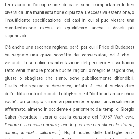
ferroviario o l’occupazione di case sono comportamenti ben
diversi da una manifestazione di piazza. L’eccessiva estensione, o
l’insufficiente specificazione, dei casi in cui si può vietare una
manifestazione rischia di squalificare anche i divieti più
ragionevoli.
C’è anche una seconda ragione, però, per cui il Pride di Budapest
ha segnato una grave sconfitta dei conservatori, ed è che –
vietando la semplice manifestazione del pensiero – essi hanno
fatto venir meno le proprie buone ragioni, o meglio le ragioni che,
giuste o sbagliate che siano, sono pubblicamente difendibili.
Quello che spesso si dimentica, infatti, è che il nucleo duro
dell’ostilità contro il mondo Lgbtq+ non è il “diritto ad amare chi si
vuole”, un principio ormai ampiamente e quasi universalmente
affermato, almeno in occidente e perlomeno dai tempi di Giorgio
Gaber (ricordate i versi di quella canzone del 1975?
Vedi, cara,
l’amore è una cosa normale, uno lo può fare con chi vuole, donne,
uomini, animali… caloriferi…
). No, il nucleo delle battaglie anti-