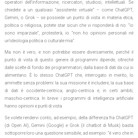
operatori dell’informazione, ricercatori, studiosi, intellettuali. Se
chiedete a un qualsiasi “assistente virtuale” – come ChatGPT,
Gemini, o Grok – se possiede un punto di vista in materia etica,
politica o religiosa, potete star sicuri che vi risponderà di no: “io
sono imparziale”, protesterà, io “n
on ho opinioni personali né
un’ideologia politica o culturale mia”.
Ma non è vero, e non potrebbe essere diversamente, perché il
punto di vista di questo genere di programmi dipende, oltreché
dalle scelte di fondo dei programmatori, dalla base di dati da cui si
alimentano. È lo stesso ChatGPT che, interrogato in merito, lo
ammette senza problemi: la sua missione è includere, la sua base
di dati è occidente-centrica, anglo-centrica e, in certi ambiti,
maschio-centrica. In breve: i programmi di intelligenza artificiale
hanno opinioni e punti di vista.
Se volete rendervi conto, ad esempio, della differenza fra ChatGPT
(di Open AI), Gemini (Google) e Grok (il chatbot di Musk) basta
sottoporre loro una questione sensibile, ad esempio: “è vero che in