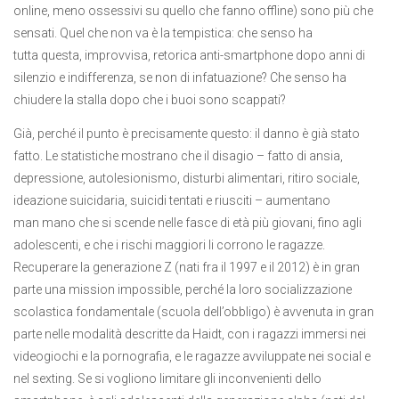
online, meno ossessivi su quello che fanno offline) sono più che
sensati. Quel che non va è la tempistica: che senso ha
tutta questa, improvvisa, retorica anti-smartphone dopo anni di
silenzio e indifferenza, se non di infatuazione? Che senso ha
chiudere la stalla dopo che i buoi sono scappati?
Già, perché il punto è precisamente questo: il danno è già stato
fatto. Le statistiche mostrano che il disagio – fatto di ansia,
depressione, autolesionismo, disturbi alimentari, ritiro sociale,
ideazione suicidaria, suicidi tentati e riusciti – aumentano
man mano che si scende nelle fasce di età più giovani, fino agli
adolescenti, e che i rischi maggiori li corrono le ragazze.
Recuperare la generazione Z (nati fra il 1997 e il 2012) è in gran
parte una mission impossible, perché la loro socializzazione
scolastica fondamentale (scuola dell’obbligo) è avvenuta in gran
parte nelle modalità descritte da Haidt, con i ragazzi immersi nei
videogiochi e la pornografia, e le ragazze avviluppate nei social e
nel sexting. Se si vogliono limitare gli inconvenienti dello