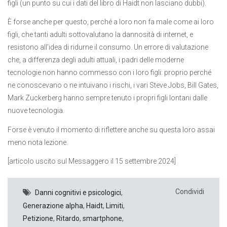
figli (un punto su cui i dati del libro di Haidt non lasciano dubbi).
È forse anche per questo, perché a loro non fa male come ai loro
figli, che tanti adulti sottovalutano la dannosità di internet, e
resistono all’idea di ridurne il consumo. Un errore di valutazione
che, a differenza degli adulti attuali, i padri delle moderne
tecnologie non hanno commesso con i loro figli: proprio perché
ne conoscevano o ne intuivano i rischi, i vari Steve Jobs, Bill Gates,
Mark Zuckerberg hanno sempre tenuto i propri figli lontani dalle
nuove tecnologia.
Forse è venuto il momento di riflettere anche su questa loro assai
meno nota lezione.
[articolo uscito sul Messaggero il 15 settembre 2024]
Condividi
Danni cognitivi e psicologici
,
Generazione alpha
,
Haidt
,
Limiti
,
Petizione
,
Ritardo
,
smartphone
,