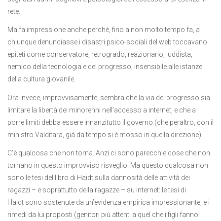
rete.
Ma fa impressione anche perché, fino a non molto tempo fa, a
chiunque denunciasse i disastri psico-sociali del web toccavano
epiteti come conservatore, retrogrado, reazionario, luddista,
nemico della tecnologia e del progresso, insensibile alle istanze
della cultura giovanile.
Ora invece, improvvisamente, sembra che la via del progresso sia
limitare la libertà dei minorenni nell’accesso a internet, e che a
porre limiti debba essere innanzitutto il governo (che peraltro, con il
ministro Valditara, già da tempo si è mosso in quella direzione).
C’è qualcosa che non torna. Anzi ci sono parecchie cose che non
tornano in questo improvviso risveglio. Ma questo qualcosa non
sono le tesi del libro di Haidt sulla dannosità delle attività dei
ragazzi – e soprattutto della ragazze – su internet: le tesi di
Haidt sono sostenute da un’evidenza empirica impressionante, e i
rimedi da lui proposti (genitori più attenti a quel che i figli fanno