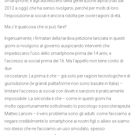
smartphone, è agli adolescenti della generazione alpha (nati dal
2012 a oggi) che ha senso rivolgersi, perché per molti di loro
l’esposizione ai social è ancora ridotta per ovvie ragioni di età.
Ma c’è qualcosa che si può fare?
Ingenuamente, i firmatari della tardiva petizione lanciata in questi
giorni si rivolgono al governo auspicando interventi che
impediscano l’uso dello smartphone prima dei 14 anni, e
l’accesso ai social prima dei 16. Ma l’appello non tiene conto di
due
circostanze. La prima è che – già solo per ragioni tecnologiche e di
giurisdizione (le grandi piattaforme non sono basate in Italia) –
limitare l’accesso ai social con divieti e sanzioni è praticamente
impossibile. La seconda è che – come in questi giorni ha
molto opportunamente sottolineato lo psicologo e psicoterapeuta
Matteo Lancini – il vero problema sono gli adulti: come facciamo a
negare credibilmente lo smartphone ai nostri figli o allievi se siamo
noi stessi che ne facciamo un uso smodato, spesso