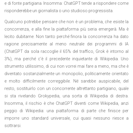
e di fonte partigiana. Insomma: ChatGPT tende a rispondere come
risponderebbe un giornalista o uno studioso progressista.
Qualcuno potrebbe pensare che non è un problema, che esiste la
concorrenza, e alla fine la piattaforma più seria emergerà. Ma è
lecito dubitarne. Non tanto perché finora la concorrenza ha dato
ragione precisamente al meno neutrale dei programmi di IA
(ChatGPT da sola raccoglie il 65% del traffico, Grok è intorno al
3%), ma perché c’è il precedente inquietante di Wikipedia. Uno
strumento utilissimo, di cui non vorrei mai fare a meno, ma che è
diventato sostanzialmente un monopolio, politicamente orientato
e molto difficilmente correggibile. Né sarebbe auspicabile, del
resto, sostituirlo con un concorrente altrettanto partigiano, quale
si sta rivelando Grokypedia, una sorta di Wikipedia di destra.
Insomma, il rischio è che ChatGPT diventi come Wikipedia, anzi
peggio di Wikipedia: una piattaforma di parte che finisce per
imporre uno standard universale, cui quasi nessuno riesce a
sottrarsi.