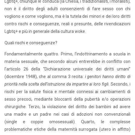
Lgbtq+, chiunque le conduca (la Chiesa, i tradizionalisti, i moralisti),
non è il diritto degli adulti consenzienti di fare sesso con chi
vogliono e come vogliono, ma è la tutela dei minori e dei loro diritti
contro rischi e conseguenze, reali o presunte, delle rivendicazioni
Lgbtq+ e più in generale della cultura woke.
Quali rischi e conseguenze?
Fondamentalmente quattro. Primo, l’indottrinamento a scuola in
materia sessuale, che secondo alcuni entrerebbe in conflitto con
l’articolo 26 della “Dichiarazione universale dei diritti umani”
(dicembre 1948), che al comma 3 recita:
i genitori hanno diritto di
priorità nella scelta dell’istruzione da impartire ai loro figli
. Secondo, i
rischi per la salute fisica e mentale connessi ai cambiamenti di
sesso precoci, mediante bloccanti della pubertà e/o operazioni
chirurgiche. Terzo, la violazione del diritto dei bambini ad avere
una madre e un padre nei casi di adozioni non convenzionali
(single e coppie omosessuali). Quarto, le complesse
problematiche etiche della maternità surrogata (utero in affitto)