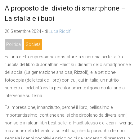
A proposto del divieto di smartphone –
La stalla e i buoi
20 Settembre 2024 - di
Luca Ricolfi
Politica
Società
Fa una certa impressione constatare la sincronia perfetta fra
l’uscita del libro di Jonathan Haidt sui disastri dello smartphone e
dei social (La generazione ansiosa, Rizzoli), e la petizione-
fotocopia (delle tesi del libro) con cui, qui in Italia, un nutrito
numero di celebrità invita perentoriamente il governo italiano a
intervenire sul tema.
Fa impressione, innanzitutto, perché il libro, bellissimo e
importantissimo, contiene analisi che circolano da diversi anni,
non solo in alcuni libri best-seller di Haidt stesso e di Jean Twenge,
ma anche nella letteratura scientifica, che da parecchio tempo
segnala i danni cognitivi e psicologici dell’eccesso di presenza in