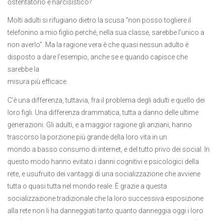
ostentatorio e narcisistico?
Molti adulti si rifugiano dietro la scusa “non posso togliere il
telefonino a mio figlio perché, nella sua classe, sarebbe l’unico a
non averlo”. Ma la ragione vera è che quasi nessun adulto è
disposto a dare l’esempio, anche se e quando capisce che
sarebbe la
misura più efficace.
C’è una differenza, tuttavia, fra il problema degli adulti e quello dei
loro figli. Una differenza drammatica, tutta a danno delle ultime
generazioni. Gli adulti, e a maggior ragione gli anziani, hanno
trascorso la porzione più grande della loro vita in un
mondo a basso consumo di internet, e del tutto privo dei social. In
questo modo hanno evitato i danni cognitivi e psicologici della
rete, e usufruito dei vantaggi di una socializzazione che avviene
tutta o quasi tutta nel mondo reale. È grazie a questa
socializzazione tradizionale che la loro successiva esposizione
alla rete non li ha danneggiati tanto quanto danneggia oggi i loro