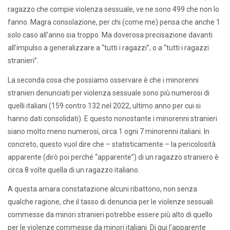
ragazzo che compie violenza sessuale, ve ne sono 499 che non lo
fanno. Magra consolazione, per chi (come me) pensa che anche 1
solo caso all’anno sia troppo. Ma doverosa precisazione davanti
all’impulso a generalizzare a “tutti i ragazzi”, o a “tutti i ragazzi
stranieri”.
La seconda cosa che possiamo osservare è che i minorenni
stranieri denunciati per violenza sessuale sono più numerosi di
quelli italiani (159 contro 132 nel 2022, ultimo anno per cui si
hanno dati consolidati). E questo nonostante i minorenni stranieri
siano molto meno numerosi, circa 1 ogni 7 minorenni italiani. In
concreto, questo vuol dire che – statisticamente – la pericolosità
apparente (dirò poi perché “apparente”) di un ragazzo straniero è
circa 8 volte quella di un ragazzo italiano.
A questa amara constatazione alcuni ribattono, non senza
qualche ragione, che il tasso di denuncia per le violenze sessuali
commesse da minori stranieri potrebbe essere più alto di quello
per le violenze commesse da minori italiani. Di qui l’apparente