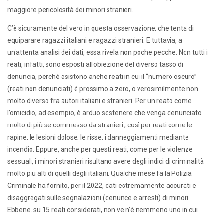
maggiore pericolosità dei minori stranieri.
C’è sicuramente del vero in questa osservazione, che tenta di
equiparare ragazzi italiani e ragazzi stranieri. E tuttavia, a
un’attenta analisi dei dati, essa rivela non poche pecche. Non tutti i
reati, infatti, sono esposti all’obiezione del diverso tasso di
denuncia, perché esistono anche reati in cui il “numero oscuro”
(reati non denunciati) è prossimo a zero, o verosimilmente non
molto diverso fra autori italiani e stranieri. Per un reato come
l’omicidio, ad esempio, è arduo sostenere che venga denunciato
molto di più se commesso da stranieri ; così per reati come le
rapine, le lesioni dolose, le risse, i danneggiamenti mediante
incendio. Eppure, anche per questi reati, come per le violenze
sessuali, i minori stranieri risultano avere degli indici di criminalità
molto più alti di quelli degli italiani. Qualche mese fa la Polizia
Criminale ha fornito, per il 2022, dati estremamente accurati e
disaggregati sulle segnalazioni (denunce e arresti) di minori.
Ebbene, su 15 reati considerati, non ve n’è nemmeno uno in cui