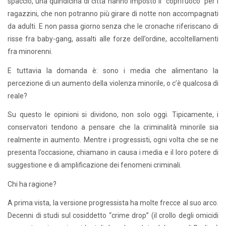
spaccio, una quindicina di città hanno imposto il “coprifuoco” per i
ragazzini, che non potranno più girare di notte non accompagnati
da adulti. E non passa giorno senza che le cronache riferiscano di
risse fra baby-gang, assalti alle forze dell’ordine, accoltellamenti
fra minorenni.
E tuttavia la domanda è: sono i media che alimentano la
percezione di un aumento della violenza minorile, o c’è qualcosa di
reale?
Su questo le opinioni si dividono, non solo oggi. Tipicamente, i
conservatori tendono a pensare che la criminalità minorile sia
realmente in aumento. Mentre i progressisti, ogni volta che se ne
presenta l’occasione, chiamano in causa i media e il loro potere di
suggestione e di amplificazione dei fenomeni criminali.
Chi ha ragione?
A prima vista, la versione progressista ha molte frecce al suo arco.
Decenni di studi sul cosiddetto “crime drop” (il crollo degli omicidi