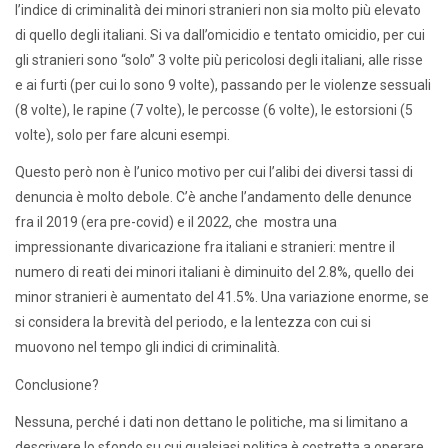
l’indice di criminalità dei minori stranieri non sia molto più elevato
di quello degli italiani. Si va dall’omicidio e tentato omicidio, per cui
gli stranieri sono “solo” 3 volte più pericolosi degli italiani, alle risse
e ai furti (per cui lo sono 9 volte), passando per le violenze sessuali
(8 volte), le rapine (7 volte), le percosse (6 volte), le estorsioni (5
volte), solo per fare alcuni esempi.
Questo però non è l’unico motivo per cui l’alibi dei diversi tassi di
denuncia è molto debole. C’è anche l’andamento delle denunce
fra il 2019 (era pre-covid) e il 2022, che mostra una
impressionante divaricazione fra italiani e stranieri: mentre il
numero di reati dei minori italiani è diminuito del 2.8%, quello dei
minor stranieri è aumentato del 41.5%. Una variazione enorme, se
si considera la brevità del periodo, e la lentezza con cui si
muovono nel tempo gli indici di criminalità.
Conclusione?
Nessuna, perché i dati non dettano le politiche, ma si limitano a
descrivere lo sfondo su cui qualsiasi politica è costretta a operare.