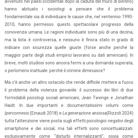
avvenuto nei paesi occidentali dopo la caduta del muro di Berlino)
hanno abituato i sociologi a pensare che il problema
fondamentale sia di individuare le cause che, nel ventennio 1990-
2010, hanno permesso questo spettacolare progresso della
convivenza umana. Le ragioni individuate sono più di una decina,
ma la lista è controversa, e nessuno è finora stato in grado di
indicare con sicurezza quelle giuste (forse anche perché la
maggior parte degli studi empirici lavorano su dati americani). In
breve, molti studiosi sono ancora fermi a una domanda superata,
o perlomeno inattuale: perché il crimine diminuisce?
Ma c’è anche un altro ostacolo che rende difficile mettere a fuoco
il problema della violenza giovanile: il successo dei libri di due
formidabili psicologi sociali americani, Jean Twenge e Jonathan
Haidt. In due importanti e documentatissimi volumi come
Iperconnessi
(Einaudi 2018) e
La generazione ansiosa
(Rizzoli 2024)
tutta l’attenzione viene posta sugli effetti psicologici negativi degli
smartphone e dei social, ma tali effetti sono concettualizzati
esclusivamente come “disturbi internalizzanti”, ossia come