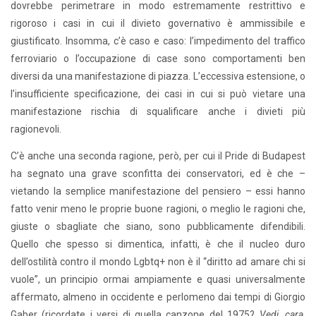
dovrebbe perimetrare in modo estremamente restrittivo e
rigoroso i casi in cui il divieto governativo è ammissibile e
giustificato. Insomma, c’è caso e caso: l’impedimento del traffico
ferroviario o l’occupazione di case sono comportamenti ben
diversi da una manifestazione di piazza. L’eccessiva estensione, o
l’insufficiente specificazione, dei casi in cui si può vietare una
manifestazione rischia di squalificare anche i divieti più
ragionevoli.
C’è anche una seconda ragione, però, per cui il Pride di Budapest
ha segnato una grave sconfitta dei conservatori, ed è che –
vietando la semplice manifestazione del pensiero – essi hanno
fatto venir meno le proprie buone ragioni, o meglio le ragioni che,
giuste o sbagliate che siano, sono pubblicamente difendibili.
Quello che spesso si dimentica, infatti, è che il nucleo duro
dell’ostilità contro il mondo Lgbtq+ non è il “diritto ad amare chi si
vuole”, un principio ormai ampiamente e quasi universalmente
affermato, almeno in occidente e perlomeno dai tempi di Giorgio
Gaber (ricordate i versi di quella canzone del 1975?
Vedi, cara,