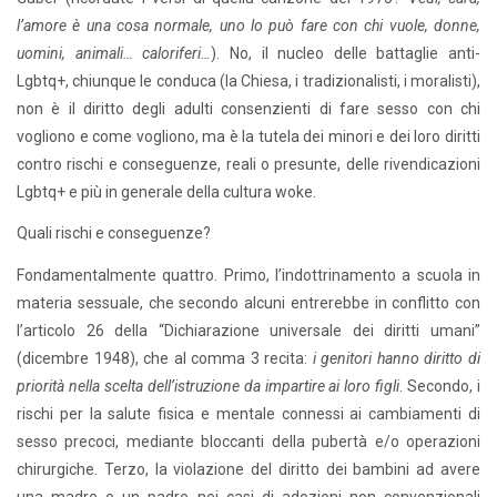
l’amore è una cosa normale, uno lo può fare con chi vuole, donne,
uomini, animali… caloriferi…
). No, il nucleo delle battaglie anti-
Lgbtq+, chiunque le conduca (la Chiesa, i tradizionalisti, i moralisti),
non è il diritto degli adulti consenzienti di fare sesso con chi
vogliono e come vogliono, ma è la tutela dei minori e dei loro diritti
contro rischi e conseguenze, reali o presunte, delle rivendicazioni
Lgbtq+ e più in generale della cultura woke.
Quali rischi e conseguenze?
Fondamentalmente quattro. Primo, l’indottrinamento a scuola in
materia sessuale, che secondo alcuni entrerebbe in conflitto con
l’articolo 26 della “Dichiarazione universale dei diritti umani”
(dicembre 1948), che al comma 3 recita:
i genitori hanno diritto di
priorità nella scelta dell’istruzione da impartire ai loro figli
. Secondo, i
rischi per la salute fisica e mentale connessi ai cambiamenti di
sesso precoci, mediante bloccanti della pubertà e/o operazioni
chirurgiche. Terzo, la violazione del diritto dei bambini ad avere
una madre e un padre nei casi di adozioni non convenzionali