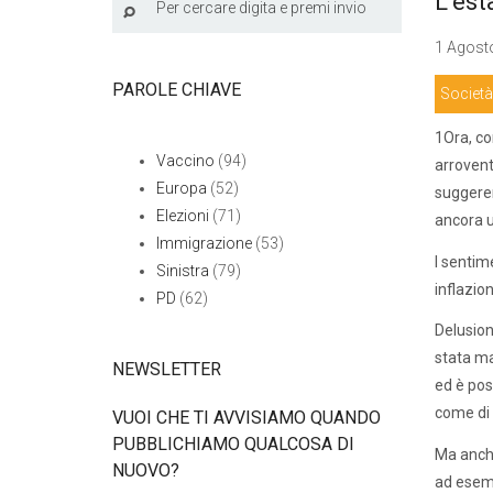
L’est
1 Agosto
PAROLE CHIAVE
Società
1Ora, co
Vaccino
(94)
arrovent
Europa
(52)
suggeren
Elezioni
(71)
ancora u
Immigrazione
(53)
I sentim
Sinistra
(79)
inflazio
PD
(62)
Delusion
stata ma
NEWSLETTER
ed è pos
come di 
VUOI CHE TI AVVISIAMO QUANDO
PUBBLICHIAMO QUALCOSA DI
Ma anche
NUOVO?
ad esemp