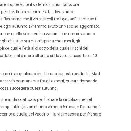
are troppe volte il sistema immunitario, ora
e perché, fino a pochi mesi fa, dovevamo
“lasciamo che il virus circoli fra i giovani”, come se il
 che ogni autunno avremmo avuto un vaccino aggiornato,
é anche quello si baserà su varianti che non ci saranno
i chiusi, e ora ci si stupisca che i morti, gli
sce qual è l’età al di sotto della quale i rischi del
ttabili mille morti all’anno sul lavoro, e accettabili 40
he ci sia qualcuno che ha una risposta per tutte. Ma il
 disaccordo permanente fra gli esperti, queste domande
e cosa succederà quest’autunno?
che andava attuato per frenare la circolazione del
tempo utile (ci vorrebbero almeno 6 mesi, e l’autunno è
accanto a quella del vaccino – la via maestra per frenare