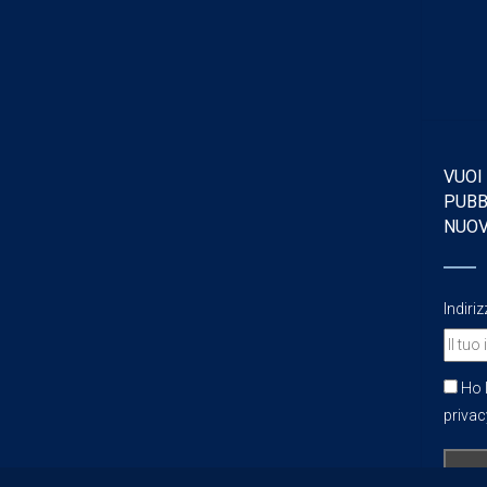
VUOI
PUBB
NUO
Indiri
Ho l
privacy