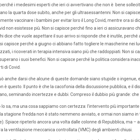
perché i medesimi esperti che ieri ci avvertivano che non è bene sollecit
no la quarta dose subito, anche per gli ultrasessantenni. Non si capisc
ente vaccinare i bambini per evitar loro il Long Covid, mentre ora si dice 
id non esistesse più. Non si capisce perché fino a ieri ci assicuravano
chi dice che vuole aspettare il suo arrivo si risponde che è inutile, perch
si capisce perché a giugno ci abbiano fatto togliere le mascherine nei luogh
zati, i ricoverati in terapia intensiva siano più che raddoppiati. Non si capi
uperano i suoi benefici. Non si capisce perché la politica considera inacce
ti di Covid.
uò anche darsi che alcune di queste domande siano stupide o ingenue, e c
n è questo. Il punto è che la cacofonia della discussione pubblica, e il
tano, seminando incertezze e dubbi. Compreso il dubbio più grande: ch
lo sa, ma una cosa sappiamo con certezza: l’intervento più importante 
lla stagione fredda non è stato nemmeno avviato, e ormai non siamo in 
te). Spiace ripeterlo ancora una volta dalle colonne di Repubblica, ma – 
 era la ventilazione meccanica controllata (VMC) degli ambienti chiusi.