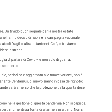
e. Un timido buon segnale per la nostra estate
tarie hanno deciso di riaprire la campagna vaccinale,
i soli fragili o ultra-ottantenni. Così, ci troviamo
idere la strada.
ia di parlare di Covid – e non solo di guerra,
di sconcerto.
le, periodica e aggiornata alle nuove varianti, non è
riante Centaurus, di nuovo siamo in balia dell’ignoto;
quando sarà emerso che la protezione della quarta dose,
cono nella gestione di questa pandemia. Non si capisce,
certi momenti sia fonte di allarme e in altri no. Non si