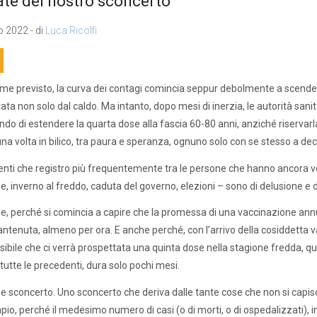
ate del nostro sconcerto
 2022 - di
Luca Ricolfi
me previsto, la curva dei contagi comincia seppur debolmente a scender
ata non solo dal caldo. Ma intanto, dopo mesi di inerzia, le autorità sani
do di estendere la quarta dose alla fascia 60-80 anni, anziché riservarla a
na volta in bilico, tra paura e speranza, ognuno solo con se stesso a dec
enti che registro più frequentemente tra le persone che hanno ancora vogl
ne, inverno al freddo, caduta del governo, elezioni – sono di delusione e 
e, perché si comincia a capire che la promessa di una vaccinazione annua
ntenuta, almeno per ora. E anche perché, con l’arrivo della cosiddetta va
sibile che ci verrà prospettata una quinta dose nella stagione fredda, 
tutte le precedenti, dura solo pochi mesi.
 sconcerto. Uno sconcerto che deriva dalle tante cose che non si capis
io, perché il medesimo numero di casi (o di morti, o di ospedalizzati), in 