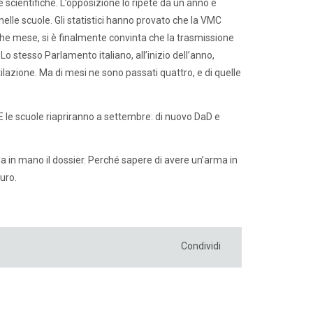
e scientifiche. L’opposizione lo ripete da un anno e
lle scuole. Gli statistici hanno provato che la VMC
lche mese, si è finalmente convinta che la trasmissione
Lo stesso Parlamento italiano, all’inizio dell’anno,
azione. Ma di mesi ne sono passati quattro, e di quelle
. E le scuole riapriranno a settembre: di nuovo DaD e
a in mano il dossier. Perché sapere di avere un’arma in
uro.
Condividi