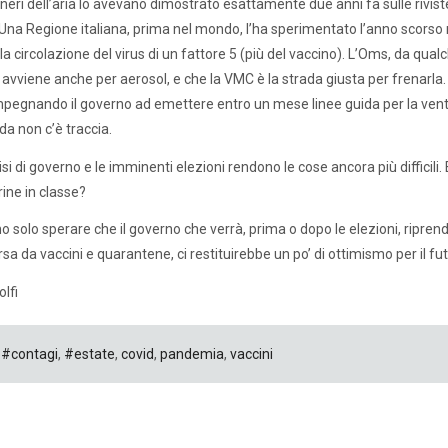
gneri dell’aria lo avevano dimostrato esattamente due anni fa sulle rivist
na Regione italiana, prima nel mondo, l’ha sperimentato l’anno scorso ne
la circolazione del virus di un fattore 5 (più del vaccino). L’Oms, da qua
s avviene anche per aerosol, e che la VMC è la strada giusta per frenarla. 
pegnando il governo ad emettere entro un mese linee guida per la ventil
da non c’è traccia.
risi di governo e le imminenti elezioni rendono le cose ancora più difficili
ne in classe?
 solo sperare che il governo che verrà, prima o dopo le elezioni, riprend
rsa da vaccini e quarantene, ci restituirebbe un po’ di ottimismo per il fut
lfi
#contagi
,
#estate
,
covid
,
pandemia
,
vaccini