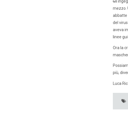
G
li inge
mezzo. U
abbatte 
del viru
aveva im
linee gui
Ora la c
mascheri
Possiamo
più, dive
Luca Rico