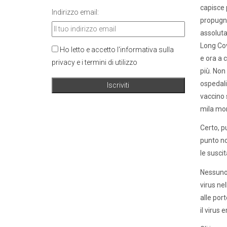
capisce 
Indirizzo email:
propugna
assolutam
Long Cov
Ho letto e accetto l'informativa sulla
e ora a 
privacy e i termini di utilizzo
più. Non 
ospedaliz
vaccino s
mila mor
Certo, p
punto no
le susci
Nessuno 
virus ne
alle por
il virus