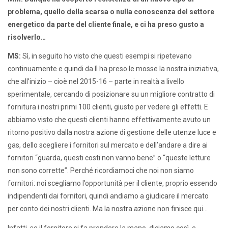
problema, quello della scarsa o nulla conoscenza del settore
energetico da parte del cliente finale, e ci ha preso gusto a
risolverlo…
MS:
Sì, in seguito ho visto che questi esempi si ripetevano
continuamente e quindi da lì ha preso le mosse la nostra iniziativa,
che all’inizio – cioè nel 2015-16 – parte in realtà a livello
sperimentale, cercando di posizionare su un migliore contratto di
fornitura i nostri primi 100 clienti, giusto per vedere gli effetti. E
abbiamo visto che questi clienti hanno effettivamente avuto un
ritorno positivo dalla nostra azione di gestione delle utenze luce e
gas, dello scegliere i fornitori sul mercato e dell’andare a dire ai
fornitori “guarda, questi costi non vanno bene” o “queste letture
non sono corrette”. Perché ricordiamoci che noi non siamo
fornitori: noi scegliamo l’opportunità per il cliente, proprio essendo
indipendenti dai fornitori, quindi andiamo a giudicare il mercato
per conto dei nostri clienti. Ma la nostra azione non finisce qui…
Infatti, se il fornitore si fa prendere la mano, diciamo così, e