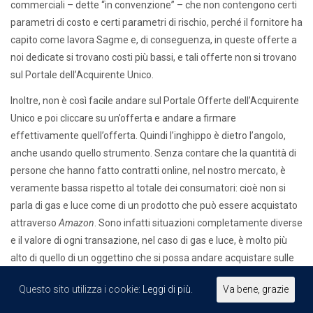
commerciali – dette “in convenzione” – che non contengono certi
parametri di costo e certi parametri di rischio, perché il fornitore ha
capito come lavora Sagme e, di conseguenza, in queste offerte a
noi dedicate si trovano costi più bassi, e tali offerte non si trovano
sul Portale dell’Acquirente Unico.
Inoltre, non è così facile andare sul Portale Offerte dell’Acquirente
Unico e poi cliccare su un’offerta e andare a firmare
effettivamente quell’offerta. Quindi l’inghippo è dietro l’angolo,
anche usando quello strumento. Senza contare che la quantità di
persone che hanno fatto contratti online, nel nostro mercato, è
veramente bassa rispetto al totale dei consumatori: cioè non si
parla di gas e luce come di un prodotto che può essere acquistato
attraverso
Amazon
. Sono infatti situazioni completamente diverse
e il valore di ogni transazione, nel caso di gas e luce, è molto più
alto di quello di un oggettino che si possa andare acquistare sulle
piattaforme di e-commerce, ciò sia se si parla di un cliente
Questo sito utilizza i cookie:
Leggi di più.
Va bene, grazie
domestico, sia – a maggior ragione – se si parla di un cliente
industriale o di una piccola-media partita Iva. A mio avviso, il