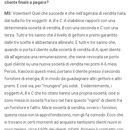
cliente finale a pagare?
MS:
Volentieri! Quel che succede è che nell’agenzia di vendita nata
dal nulla ho tre soggetti:
A
,
B
e
C
.
A
stabilisce rapporti con una
determinata società di vendita,
B
con una seconda e
C
con una
terza. Tutti e tre sanno che il livello di gettoni e premi garantito
dalle tre scelte è abbastanza allineato. E tutti e tre sanno che,
quando si porta il cliente sulla società di vendita di
A
, quel cliente
dà all’agenzia una remunerazione, che viene revocata se porto
quel cliente su una nuova società di vendita nei primi 4-6 mesi.
Perciò, trascorsi questi mesi, portano il cliente presso il secondo
fornitore di energia,
B
, in modo da guadagnare altri gettoni e altri
premi. E così via, per “mungere” più soldi… Evidentemente, i
soggetti
A
,
B
e
C
che ho citato hanno una propria società, cioè si
sono messi in società fra loro nel fare questo “rigirìo” di clienti fra
un fornitore e l’altro. Ma le società di vendita, ovvero i fornitori,
questa cosa non la approfondiscono, non gli fa comodo. Ecco che
si trovano in certi momenti ad acquisire tantissimi clienti nuovi in
poco tempo: circa il 60% dei clienti, infatti, firmano il contratto con