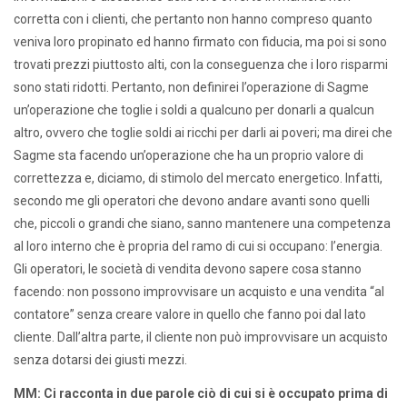
corretta con i clienti, che pertanto non hanno compreso quanto
veniva loro propinato ed hanno firmato con fiducia, ma poi si sono
trovati prezzi piuttosto alti, con la conseguenza che i loro risparmi
sono stati ridotti. Pertanto, non definirei l’operazione di Sagme
un’operazione che toglie i soldi a qualcuno per donarli a qualcun
altro, ovvero che toglie soldi ai ricchi per darli ai poveri; ma direi che
Sagme sta facendo un’operazione che ha un proprio valore di
correttezza e, diciamo, di stimolo del mercato energetico. Infatti,
secondo me gli operatori che devono andare avanti sono quelli
che, piccoli o grandi che siano, sanno mantenere una competenza
al loro interno che è propria del ramo di cui si occupano: l’energia.
Gli operatori, le società di vendita devono sapere cosa stanno
facendo: non possono improvvisare un acquisto e una vendita “al
contatore” senza creare valore in quello che fanno poi dal lato
cliente. Dall’altra parte, il cliente non può improvvisare un acquisto
senza dotarsi dei giusti mezzi.
MM: Ci racconta in due parole ciò di cui si è occupato prima di