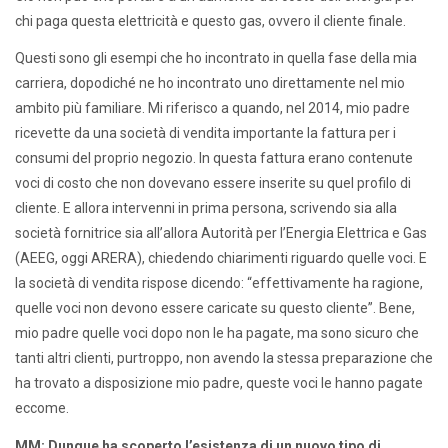
chi paga questa elettricità e questo gas, ovvero il cliente finale.
Questi sono gli esempi che ho incontrato in quella fase della mia
carriera, dopodiché ne ho incontrato uno direttamente nel mio
ambito più familiare. Mi riferisco a quando, nel 2014, mio padre
ricevette da una società di vendita importante la fattura per i
consumi del proprio negozio. In questa fattura erano contenute
voci di costo che non dovevano essere inserite su quel profilo di
cliente. E allora intervenni in prima persona, scrivendo sia alla
società fornitrice sia all’allora Autorità per l’Energia Elettrica e Gas
(AEEG, oggi ARERA), chiedendo chiarimenti riguardo quelle voci. E
la società di vendita rispose dicendo: “effettivamente ha ragione,
quelle voci non devono essere caricate su questo cliente”. Bene,
mio padre quelle voci dopo non le ha pagate, ma sono sicuro che
tanti altri clienti, purtroppo, non avendo la stessa preparazione che
ha trovato a disposizione mio padre, queste voci le hanno pagate
eccome.
MM: Dunque ha scoperto l’esistenza di un nuovo tipo di