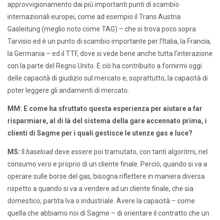
approvvigionamento dai più importanti punti di scambio
internazionali europei, come ad esempio il Trans Austria
Gasleitung (meglio noto come TAG) – che si trova poco sopra
Tarvisio ed è un punto di scambio importante per l’Italia, la Francia,
la Germania – ed il TTF, dove si vede bene anche tutta l’interazione
con la parte del Regno Unito. E ciò ha contribuito a fornirmi oggi
delle capacità di giudizio sul mercato e, soprattutto, la capacità di
poter leggere gli andamenti di mercato.
MM: E come ha sfruttato questa esperienza per aiutare a far
risparmiare, al di là del sistema della gare accennato prima, i
clienti di Sagme per i quali gestisce le utenze gas e luce?
MS:
Il
baseload
deve essere poi tramutato, con tanti algoritmi, nel
consumo vero e proprio di un cliente finale. Perciò, quando si va a
operare sulle borse del gas, bisogna riflettere in maniera diversa
rispetto a quando si va a vendere ad un cliente finale, che sia
domestico, partita Iva o industriale. Avere la capacità – come
quella che abbiamo noi di Sagme – di orientare il contratto che un