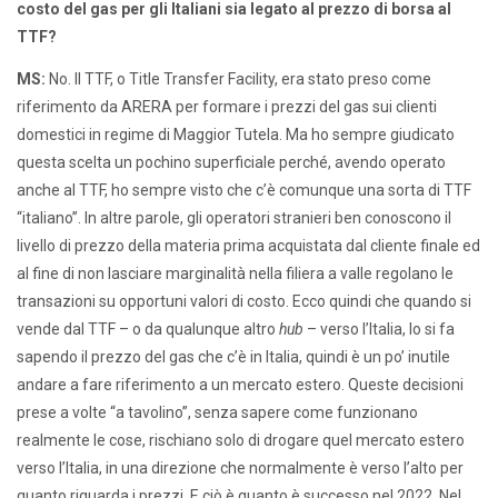
costo del gas per gli Italiani sia legato al prezzo di borsa al
TTF?
MS:
No. Il TTF, o Title Transfer Facility, era stato preso come
riferimento da ARERA per formare i prezzi del gas sui clienti
domestici in regime di Maggior Tutela. Ma ho sempre giudicato
questa scelta un pochino superficiale perché, avendo operato
anche al TTF, ho sempre visto che c’è comunque una sorta di TTF
“italiano”. In altre parole, gli operatori stranieri ben conoscono il
livello di prezzo della materia prima acquistata dal cliente finale ed
al fine di non lasciare marginalità nella filiera a valle regolano le
transazioni su opportuni valori di costo. Ecco quindi che quando si
vende dal TTF – o da qualunque altro
hub
– verso l’Italia, lo si fa
sapendo il prezzo del gas che c’è in Italia, quindi è un po’ inutile
andare a fare riferimento a un mercato estero. Queste decisioni
prese a volte “a tavolino”, senza sapere come funzionano
realmente le cose, rischiano solo di drogare quel mercato estero
verso l’Italia, in una direzione che normalmente è verso l’alto per
quanto riguarda i prezzi. E ciò è quanto è successo nel 2022. Nel