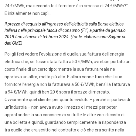
74 €/MWh, ma secondo te il fornitore è in rimessa di 24 €/MWh?”.
E inizialmente non capì…
Il prezzo di acquisto all’ingrosso dell’elettricità sulla Borsa elettrica
italiana nella principale fascia di consumo (F1) a partire da gennaio
2019 fino al mese di febbraio 2024. (fonte: elaborazione Sagme su
dati GME)
Poi gli feci vedere l’evoluzione di quella sua fattura dell’energia
elettrica che, se fosse stata fatta a 50 €/MWh, avrebbe portato un
costo finale di un certo tipo; mentre la sua fattura reale ne
riportava un altro, molto più alto. E allora venne fuori che il suo
fornitore l’energia non la fatturava a 50 €/MWh, bensì la fatturava
a 94 €/MWh, quindi ben 20 € sopra il prezzo di mercato.
Ovviamente quel cliente, per quanto evoluto – perché si parlava di
un’industria – non aveva avuto il mezzo o i mezzi per poter
approfondire la sua conoscenza su tutte le altre voci di costo di
una bolletta e quindi, guardando semplicemente la rispondenza
tra quello che era scritto nel contratto e ciò che era scritto nella