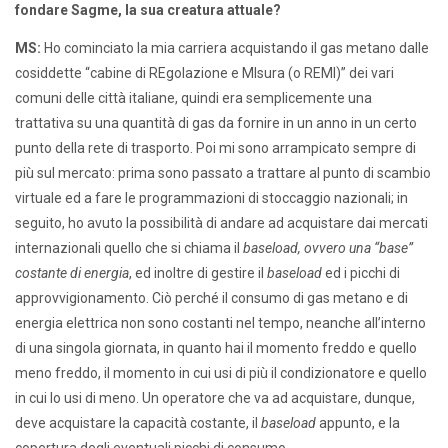
fondare Sagme, la sua creatura attuale?
MS:
Ho cominciato la mia carriera acquistando il gas metano dalle
cosiddette “cabine di REgolazione e MIsura (o REMI)” dei vari
comuni delle città italiane, quindi era semplicemente una
trattativa su una quantità di gas da fornire in un anno in un certo
punto della rete di trasporto. Poi mi sono arrampicato sempre di
più sul mercato: prima sono passato a trattare al punto di scambio
virtuale ed a fare le programmazioni di stoccaggio nazionali; in
seguito, ho avuto la possibilità di andare ad acquistare dai mercati
internazionali quello che si chiama il
baseload, ovvero una “base”
costante di energia
, ed inoltre di gestire il
baseload
ed i picchi di
approvvigionamento. Ciò perché il consumo di gas metano e di
energia elettrica non sono costanti nel tempo, neanche all’interno
di una singola giornata, in quanto hai il momento freddo e quello
meno freddo, il momento in cui usi di più il condizionatore e quello
in cui lo usi di meno. Un operatore che va ad acquistare, dunque,
deve acquistare la capacità costante, il
baseload
appunto, e la
copertura degli eventuali picchi di consumo.