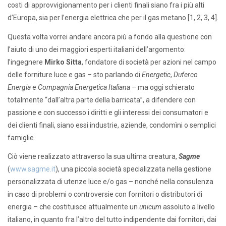
costi di approvvigionamento per i clienti finali siano fra i più alti
d’Europa, sia per l’energia elettrica che per il gas metano [1, 2, 3, 4].
Questa volta vorrei andare ancora più a fondo alla questione con
l’aiuto di uno dei maggiori esperti italiani dell’argomento:
l’ingegnere
Mirko Sitta
, fondatore di società per azioni nel campo
delle forniture luce e gas – sto parlando di
Energetic
,
Duferco
Energia
e
Compagnia Energetica Italiana
– ma oggi schierato
totalmente “dall’altra parte della barricata”, a difendere con
passione e con successo i diritti e gli interessi dei consumatori e
dei clienti finali, siano essi industrie, aziende, condomìni o semplici
famiglie.
Ciò viene realizzato attraverso la sua ultima creatura,
Sagme
(
www.sagme.it
), una piccola società specializzata nella gestione
personalizzata di utenze luce e/o gas – nonché nella consulenza
in caso di problemi o controversie con fornitori o distributori di
energia – che costituisce attualmente un
unicum
assoluto a livello
italiano, in quanto fra l’altro del tutto indipendente dai fornitori, dai