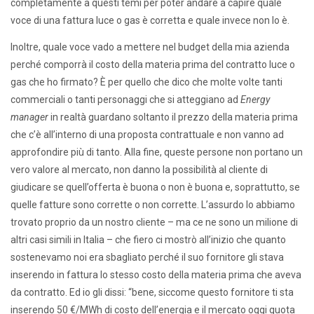
completamente a questi temi per poter andare a capire quale
voce di una fattura luce o gas è corretta e quale invece non lo è.
Inoltre, quale voce vado a mettere nel budget della mia azienda
perché comporrà il costo della materia prima del contratto luce o
gas che ho firmato? È per quello che dico che molte volte tanti
commerciali o tanti personaggi che si atteggiano ad
Energy
manager
in realtà guardano soltanto il prezzo della materia prima
che c’è all’interno di una proposta contrattuale e non vanno ad
approfondire più di tanto. Alla fine, queste persone non portano un
vero valore al mercato, non danno la possibilità al cliente di
giudicare se quell’offerta è buona o non è buona e, soprattutto, se
quelle fatture sono corrette o non corrette. L’assurdo lo abbiamo
trovato proprio da un nostro cliente – ma ce ne sono un milione di
altri casi simili in Italia – che fiero ci mostrò all’inizio che quanto
sostenevamo noi era sbagliato perché il suo fornitore gli stava
inserendo in fattura lo stesso costo della materia prima che aveva
da contratto. Ed io gli dissi: “bene, siccome questo fornitore ti sta
inserendo 50 €/MWh di costo dell’energia e il mercato oggi quota