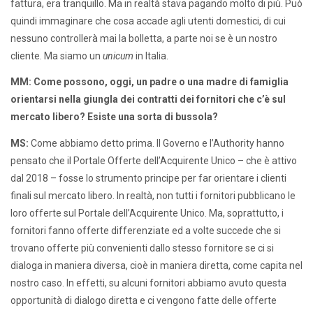
fattura, era tranquillo. Ma in realtà stava pagando molto di più. Può
quindi immaginare che cosa accade agli utenti domestici, di cui
nessuno controllerà mai la bolletta, a parte noi se è un nostro
cliente. Ma siamo un
unicum
in Italia.
MM: Come possono, oggi, un padre o una madre di famiglia
orientarsi nella giungla dei contratti dei fornitori che c’è sul
mercato libero? Esiste una sorta di bussola?
MS:
Come abbiamo detto prima. Il Governo e l’Authority hanno
pensato che il Portale Offerte dell’Acquirente Unico – che è attivo
dal 2018 – fosse lo strumento principe per far orientare i clienti
finali sul mercato libero. In realtà, non tutti i fornitori pubblicano le
loro offerte sul Portale dell’Acquirente Unico. Ma, soprattutto, i
fornitori fanno offerte differenziate ed a volte succede che si
trovano offerte più convenienti dallo stesso fornitore se ci si
dialoga in maniera diversa, cioè in maniera diretta, come capita nel
nostro caso. In effetti, su alcuni fornitori abbiamo avuto questa
opportunità di dialogo diretta e ci vengono fatte delle offerte