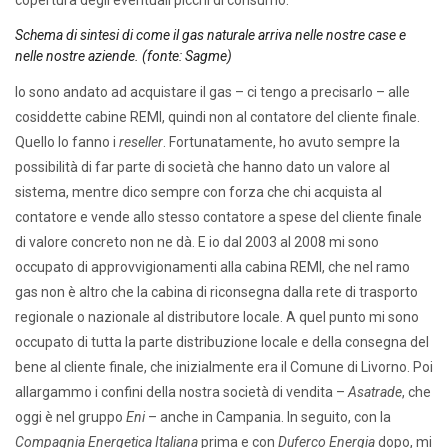
Schema di sintesi di come il gas naturale arriva nelle nostre case e
nelle nostre aziende. (fonte: Sagme)
Io sono andato ad acquistare il gas – ci tengo a precisarlo – alle
cosiddette cabine REMI, quindi non al contatore del cliente finale.
Quello lo fanno i
reseller
. Fortunatamente, ho avuto sempre la
possibilità di far parte di società che hanno dato un valore al
sistema, mentre dico sempre con forza che chi acquista al
contatore e vende allo stesso contatore a spese del cliente finale
di valore concreto non ne dà. E io dal 2003 al 2008 mi sono
occupato di approvvigionamenti alla cabina REMI, che nel ramo
gas non è altro che la cabina di riconsegna dalla rete di trasporto
regionale o nazionale al distributore locale. A quel punto mi sono
occupato di tutta la parte distribuzione locale e della consegna del
bene al cliente finale, che inizialmente era il Comune di Livorno. Poi
allargammo i confini della nostra società di vendita –
Asatrade
, che
oggi è nel gruppo
Eni
– anche in Campania. In seguito, con la
Compagnia Energetica Italiana
prima e con
Duferco Energia
dopo, mi