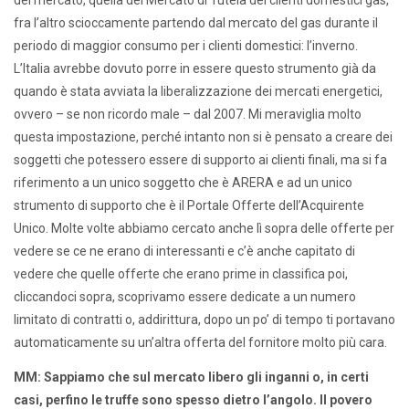
del mercato, quella del Mercato di Tutela dei clienti domestici gas,
fra l’altro scioccamente partendo dal mercato del gas durante il
periodo di maggior consumo per i clienti domestici: l’inverno.
L’Italia avrebbe dovuto porre in essere questo strumento già da
quando è stata avviata la liberalizzazione dei mercati energetici,
ovvero – se non ricordo male – dal 2007. Mi meraviglia molto
questa impostazione, perché intanto non si è pensato a creare dei
soggetti che potessero essere di supporto ai clienti finali, ma si fa
riferimento a un unico soggetto che è ARERA e ad un unico
strumento di supporto che è il Portale Offerte dell’Acquirente
Unico. Molte volte abbiamo cercato anche lì sopra delle offerte per
vedere se ce ne erano di interessanti e c’è anche capitato di
vedere che quelle offerte che erano prime in classifica poi,
cliccandoci sopra, scoprivamo essere dedicate a un numero
limitato di contratti o, addirittura, dopo un po’ di tempo ti portavano
automaticamente su un’altra offerta del fornitore molto più cara.
MM: Sappiamo che sul mercato libero gli inganni o, in certi
casi, perfino le truffe sono spesso dietro l’angolo. Il povero