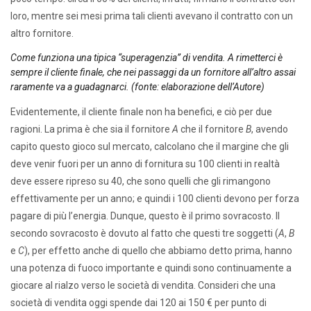
loro, mentre sei mesi prima tali clienti avevano il contratto con un
altro fornitore.
Come funziona una tipica “superagenzia” di vendita. A rimetterci è
sempre il cliente finale, che nei passaggi da un fornitore all’altro assai
raramente va a guadagnarci. (fonte: elaborazione dell’Autore)
Evidentemente, il cliente finale non ha benefici, e ciò per due
ragioni. La prima è che sia il fornitore
A
che il fornitore
B
, avendo
capito questo gioco sul mercato, calcolano che il margine che gli
deve venir fuori per un anno di fornitura su 100 clienti in realtà
deve essere ripreso su 40, che sono quelli che gli rimangono
effettivamente per un anno; e quindi i 100 clienti devono per forza
pagare di più l’energia. Dunque, questo è il primo sovracosto. Il
secondo sovracosto è dovuto al fatto che questi tre soggetti (
A
,
B
e
C
), per effetto anche di quello che abbiamo detto prima, hanno
una potenza di fuoco importante e quindi sono continuamente a
giocare al rialzo verso le società di vendita. Consideri che una
società di vendita oggi spende dai 120 ai 150 € per punto di