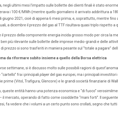
a, negli ultimi mesi l’impatto sulle bollette dei clienti finali è stato eno
rava i 100 €/MWh (mentre quello giornaliero è arrivato addirittura a 180
i giugno 2021, cioè di appena 6 mesi prima; e, soprattutto, mentre fino 
uali, a dicembre il prezzo del gas al TTF risultava quasi triplo rispetto a 
il prezzo della componente energia incida grosso modo per circa la metà 
ben più rilevante sulle bollette delle imprese medio-grandi e delle attivit
di prezzo si sono trasferiti in maniera pesante sul “totale a pagare” de
ma da riformare subito insieme a quello della Borsa elettrica
orse settimane, si è discusso molto sulle possibili ragioni di quest’anoma
 “cartello” fra i principali
player
del gas europei, ma i principali investito
ie prime (Vitol, Trafigura, Glencore) e le grandi società finanziarie di W
, queste entità hanno una potenza economica e “di fuoco” verosimilm
 il mercato, operando di fatto come cosiddette “mani forti”. Il seguente g
esi, fa vedere che i volumi a un certo punto sono crollati, segno che tutti