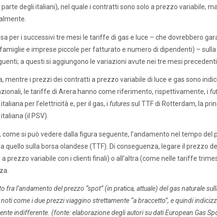
arte degli italiani), nel quale i contratti sono solo a prezzo variabile, ma
almente.
ssa per i successivi tre mesi le tariffe di gas e luce – che dovrebbero ga
(famiglie e imprese piccole per fatturato e numero di dipendenti) – sulla 
uenti; a questi si aggiungono le variazioni avute nei tre mesi precedenti c
a, mentre i prezzi dei contratti a prezzo variabile di luce e gas sono indic
zionali, le tariffe di Arera hanno come riferimento, rispettivamente, i
fu
italiana per l’elettricità e, per il gas, i
futures
sul TTF di Rotterdam, la prin
 italiana (il PSV).
, come si può vedere dalla figura seguente, l’andamento nel tempo del pr
a quello sulla borsa olandese (TTF). Di conseguenza, legare il prezzo del 
 a prezzo variabile con i clienti finali) o all’altra (come nelle tariffe tri
za.
 fra l’andamento del prezzo “spot” (in pratica, attuale) del gas naturale sull
 noti come i due prezzi viaggino strettamente “a braccetto”, e quindi indicizzare
ente indifferente. (fonte: elaborazione degli autori su dati European Gas S