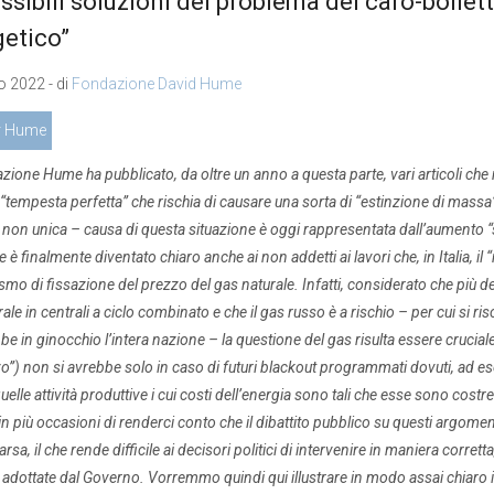
ssibili soluzioni del problema del caro-bollett
etico”
 2022 - di
Fondazione David Hume
r Hume
zione Hume ha pubblicato, da oltre un anno a questa parte, vari articoli ch
“tempesta perfetta” che rischia di causare una sorta di “estinzione di massa” d
on unica – causa di questa situazione è oggi rappresentata dall’aumento “se
 è finalmente diventato chiaro anche ai non addetti ai lavori che, in Italia, il 
o di fissazione del prezzo del gas naturale. Infatti, considerato che più del
ale in centrali a ciclo combinato e che il gas russo è a rischio – per cui si 
e in ginocchio l’intera nazione – la questione del gas risulta essere crucial
o”) non si avrebbe solo in caso di futuri blackout programmati dovuti, ad esem
uelle attività produttive i cui costi dell’energia sono tali che esse sono costr
in più occasioni di renderci conto che il dibattito pubblico su questi argom
rsa, il che rende difficile ai decisori politici di intervenire in maniera corr
e adottate dal Governo. Vorremmo quindi qui illustrare in modo assai chiaro i