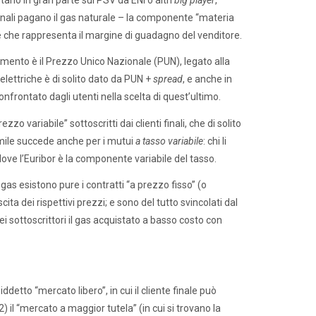
 finali pagano il gas naturale – la componente “materia
le che rappresenta il margine di guadagno del venditore.
erimento è il Prezzo Unico Nazionale (PUN), legato alla
 elettriche è di solito dato da PUN +
spread
, e anche in
nfrontato dagli utenti nella scelta di quest’ultimo.
zo variabile” sottoscritti dai clienti finali, che di solito
imile succede anche per i mutui
a tasso variabile
: chi li
 dove l’Euribor è la componente variabile del tasso.
 gas esistono pure i contratti “a prezzo fisso” (o
ta dei rispettivi prezzi; e sono del tutto svincolati dal
ei sottoscrittori il gas acquistato a basso costo con
iddetto “mercato libero”, in cui il cliente finale può
2) il “mercato a maggior tutela” (in cui si trovano la