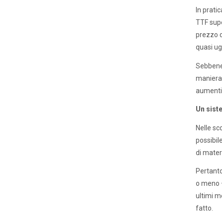
In pratic
TTF supe
prezzo d
quasi ug
Sebbene 
maniera 
aumenti 
Un siste
Nelle sc
possibile
di mater
Pertanto
o meno –
ultimi m
fatto.