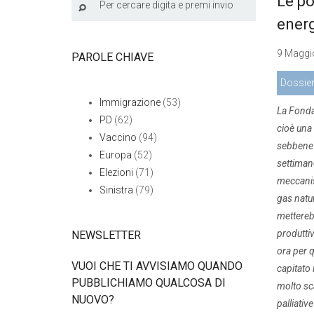
Le po
energ
9 Maggio
PAROLE CHIAVE
Dossie
Immigrazione
(53)
La Fonda
PD
(62)
cioè una 
Vaccino
(94)
sebbene n
Europa
(52)
settimane
Elezioni
(71)
meccanism
Sinistra
(79)
gas natur
metterebb
produttiv
NEWSLETTER
ora per q
VUOI CHE TI AVVISIAMO QUANDO
capitato 
PUBBLICHIAMO QUALCOSA DI
molto sca
NUOVO?
palliativ