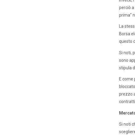
perciò a
prima” n
La stess
Borsa el
questo c
Si noti, 
sono app
stipula d
E come p
bloccato
prezzo a
contratti
Mercato
Si noti c
scegliere