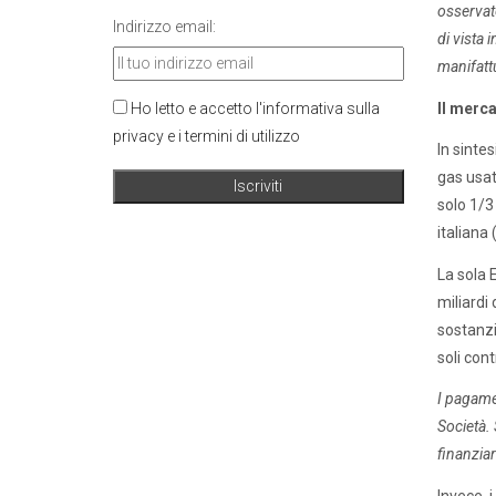
osservato
Indirizzo email:
di vista 
manifattu
Ho letto e accetto l'informativa sulla
Il merca
privacy e i termini di utilizzo
In sinte
gas usat
solo 1/3
italiana
La sola 
miliardi 
sostanzi
soli con
I pagamen
Società. 
finanziar
Invece, i