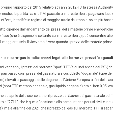
n proprio rapporto del 2015 relativo agli anni 2012-13, la stessa Author
domestici, le partita Iva e le PMI passate al mercato libero pagavano luce
n effetti, le tariffe in regime di maggior tutela risultano di solito più ba
 tutto dipende dall’andamento dei prezzi delle materie prime energetiche
 fisso (che è disponibile soltanto sul mercato libero) può consentire al s
i maggior tutela. Il viceversa è vero quando i prezzi delle materie prim
ni del caro-gas in Italia: prezzi legati alle borse vs. prezzi “doganal
timi vent’anni, i prezzi del mercato “spot” TTF (e quindi anche del PSV,
i pari passo con i prezzi del gas naturale cosiddetto “doganale” (cioè de
e) rilevati al passaggio delle dogane dell’Unione Europea ai fini delle ac
zi (spot TTF, metano doganale, gas liquido doganale) era di ben 0,95, ovv
rno ad aprile dello scorso anno, il prezzo dei
futures
del gas naturale sul 
rale “2711”, che è quello “destinato alla combustione per usi civili e ind
a); ma è alla fine del 2021 che il prezzo del gas sul mercato TTF si sep