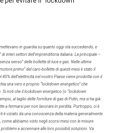
e per evitare il “lockdown
e mettevano in guardia su quanto oggi sta succedendo, e
i interi settori dell’imprenditoria italiana. La principale –
nza senso” delle bollette di luce e gas. Nelle ultime
“motore primo” del caro-bollette di questi mesi è stato il
 40% dell’elettricità nel nostro Paese viene prodotta con il
rischia una vero e proprio “lockdown energetico” che
e. Si noti che il lockdown energetico (o “lockdown
pio, al taglio delle forniture di gas di Putin, ma si ha già
ette a fermarsi per non lavorare in perdita. Purtroppo, ci è
enti è viziato da una conoscenza della materia generalmente
etta, come abbiamo visto negli scorsi mesi con le misure
 problemi e accennare alle loro possibili soluzioni. Va