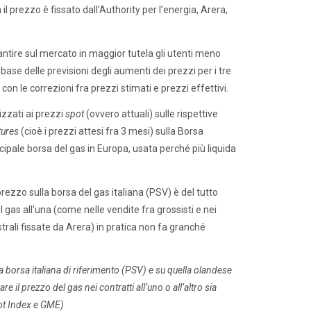
 il prezzo è fissato dall’Authority per l’energia, Arera,
rantire sul mercato in maggior tutela gli utenti meno
base delle previsioni degli aumenti dei prezzi per i tre
on le correzioni fra prezzi stimati e prezzi effettivi.
izzati ai prezzi
spot
(ovvero attuali) sulle rispettive
tures
(cioè i prezzi attesi fra 3 mesi) sulla Borsa
cipale borsa del gas in Europa, usata perché più liquida
ezzo sulla borsa del gas italiana (PSV) è del tutto
gas all’una (come nelle vendite fra grossisti e nei
mestrali fissate da Arera) in pratica non fa granché
a borsa italiana di riferimento (PSV) e su quella olandese
 il prezzo del gas nei contratti all’uno o all’altro sia
pot Index e GME)