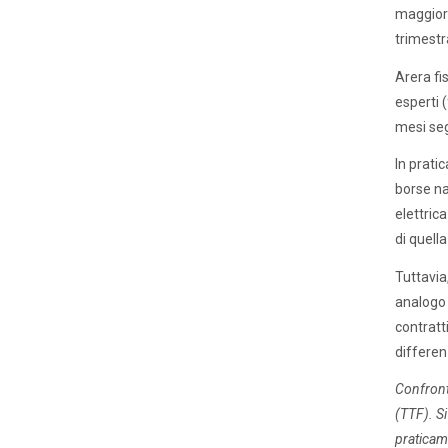
maggior p
trimestr
Arera fi
esperti 
mesi seg
In pratic
borse na
elettrica 
di quella
Tuttavia
analogo 
contratti
differen
Confronto
(TTF). Si
praticam