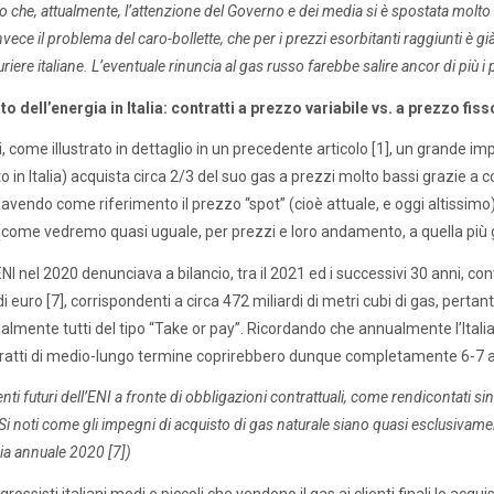
 che, attualmente, l’attenzione del Governo e dei media si è spostata molto 
invece il problema del caro-bollette, che per i prezzi esorbitanti raggiunti è 
riere italiane. L’eventuale rinuncia al gas russo farebbe salire ancor di più i 
to dell’energia in Italia: contratti a prezzo variabile vs. a prezzo fis
si, come illustrato in dettaglio in un precedente articolo [1], un grande 
o in Italia) acquista circa 2/3 del suo gas a prezzi molto bassi grazie a c
 avendo come riferimento il prezzo “spot” (cioè attuale, e oggi altissimo
 (come vedremo quasi uguale, per prezzi e loro andamento, a quella più 
ENI nel 2020 denunciava a bilancio, tra il 2021 ed i successivi 30 anni, con
di euro [7], corrispondenti a circa 472 miliardi di metri cubi di gas, pertant
almente tutti del tipo “Take or pay”. Ricordando che annualmente l’Italia i
tratti di medio-lungo termine coprirebbero dunque completamente 6-7 a
ti futuri dell’ENI a fronte di obbligazioni contrattuali, come rendicontati s
Si noti come gli impegni di acquisto di gas naturale siano quasi esclusivamen
ia annuale 2020 [7])
 grossisti italiani medi e piccoli che vendono il gas ai clienti finali lo acq