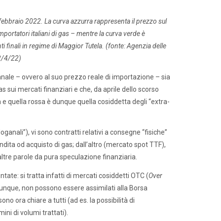
febbraio 2022. La curva azzurra rappresenta il prezzo sul
portatori italiani di gas – mentre la curva verde è
ti finali in regime di Maggior Tutela. (fonte: Agenzia delle
2/4/22)
ganale – ovvero al suo prezzo reale di importazione – sia
s sui mercati finanziari e che, da aprile dello scorso
a e quella rossa è dunque quella cosiddetta degli “extra-
oganali”), vi sono contratti relativi a consegne “fisiche”
ndita od acquisto di gas; dall’altro (mercato spot TTF),
 altre parole da pura speculazione finanziaria.
tate: si tratta infatti di mercati cosiddetti OTC (
Over
i. Dunque, non possono essere assimilati alla Borsa
o ora chiare a tutti (ad es. la possibilità di
ini di volumi trattati).