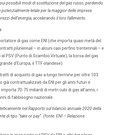
sui possibili modi di sostituzione del gas russo, perdendo
già potenzialmente letale per la maggior delle imprese
prezzi dell’energia, accelerando il loro fallimento.
so
importatore di gas come ENI (che importa quasi metà del
ontratti
pluriennali
– in alcuni casi perfino trentennali – e
) al PSV (Punto di Scambio Virtuale), la borsa del gas
grande d’Europa, il TTF olandese).
tratti di acquisto di gas a lungo termine per oltre 103
o già contrattualizzati da ENI per gli anni futuri e
mporta 70-75 miliardi di metri cubi di gas all’anno, i
nni di fabbisogno nazionale.
inteticamente nel Rapporto sul bilancio annuale 2020 della
te di tipo “take or pay”. (fonte: ENI – Relazione
uistano in gran parte sul PSV da ENI o altri
big player
,