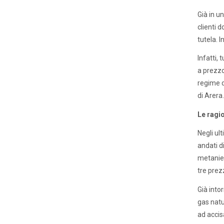
Già in u
clienti 
tutela. I
Infatti,
a prezzo
regime d
di Arera.
Le ragio
Negli ul
andati d
metanier
tre prez
Già into
gas natu
ad accis