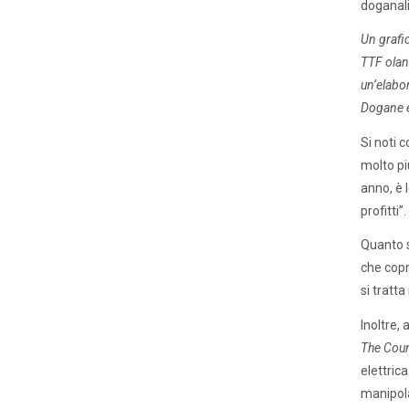
doganali
Un grafi
TTF oland
un’elabor
Dogane e
Si noti 
molto pi
anno, è 
profitti”.
Quanto si
che copr
si tratt
Inoltre,
The Coun
elettric
manipolaz