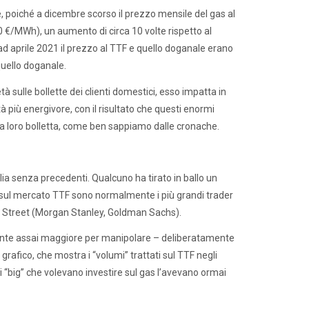
rme, poiché a dicembre scorso il prezzo mensile del gas al
 €/MWh), un aumento di circa 10 volte rispetto al
ad aprile 2021 il prezzo al TTF e quello doganale erano
quello doganale.
sulle bollette dei clienti domestici, esso impatta in
à più energivore, con il risultato che questi enormi
lla loro bolletta, come ben sappiamo dalle cronache.
lia senza precedenti. Qualcuno ha tirato in ballo un
ri sul mercato TTF sono normalmente i più grandi trader
all Street (Morgan Stanley, Goldman Sachs).
ente assai maggiore per manipolare – deliberatamente
rafico, che mostra i “volumi” trattati sul TTF negli
 i “big” che volevano investire sul gas l’avevano ormai