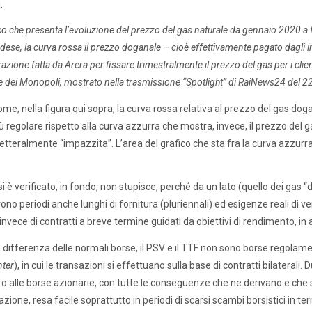
.
co che presenta l’evoluzione del prezzo del gas naturale da gennaio 2020 a 
ese, la curva rossa il prezzo doganale – cioè effettivamente pagato dagli im
azione fatta da Arera per fissare trimestralmente il prezzo del gas per i clien
 dei Monopoli, mostrato nella trasmissione “Spotlight” di RaiNews24 del 2
come, nella figura qui sopra, la curva rossa relativa al prezzo del gas do
ù regolare rispetto alla curva azzurra che mostra, invece, il prezzo del ga
letteralmente “impazzita”. L’area del grafico che sta fra la curva azzurr
 è verificato, in fondo, non stupisce, perché da un lato (quello dei gas “d
ono periodi anche lunghi di fornitura (pluriennali) ed esigenze reali di ve
a invece di contratti a breve termine guidati da obiettivi di rendimento, in
 a differenza delle normali borse, il PSV e il TTF non sono borse regolamen
ter
), in cui le transazioni si effettuano sulla base di contratti bilateral
a o alle borse azionarie, con tutte le conseguenze che ne derivano e che son
ione, resa facile soprattutto in periodi di scarsi scambi borsistici in term