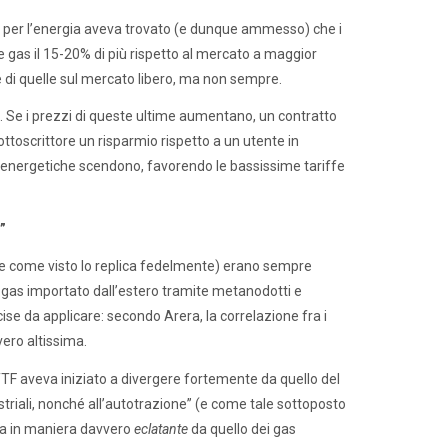
ity per l’energia aveva trovato (e dunque ammesso) che i
 e gas il 15-20% di più rispetto al mercato a maggior
sse di quelle sul mercato libero, ma non sempre.
. Se i prezzi di queste ultime aumentano, un contratto
ottoscrittore un risparmio rispetto a un utente in
e energetiche scendono, favorendo le bassissime tariffe
i”
 che come visto lo replica fedelmente) erano sempre
l gas importato dall’estero tramite metanodotti e
cise da applicare: secondo Arera, la correlazione fra i
ero altissima.
TTF aveva iniziato a divergere fortemente da quello del
ustriali, nonché all’autotrazione” (e come tale sottoposto
ara in maniera davvero
eclatante
da quello dei gas