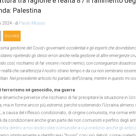
attura tra ragione e realtà 8 / Il fallimento de
da: Palestina
o 2024 - di
Paolo Musso
Società
sima gestione del Covid i governanti occidentali e gli esperti che dovrebbero
stanno ripetendo gli stessi errori anche nella gestione di altre emergenze cruc
do così, rischiamo di far vincere i nostri nemici, con conseguenze disastrose
 realtà che caratterizza il nostro strano tempo e da cui non sembrano essere
ilitari. Nel precedente articolo ho parlato dell’Ucraina, mentre in questo mi oc
é terrorismo né genocidio, ma guerra
e dinamiche perverse che rischiano di far precipitare la situazione in Ucr
a, ma in forme ancor più estreme, perché sostenendo l’Ucraina almeno stia
 E, a causa del riflesso condizionato, di origine comunista, ma ormai entr
à da condizionare anche gran parte dei non comunisti e perfino degli an
-lotta-dentro-a-noi-dodici-idee-comuniste-a-cui-credono-anche-gli-antic
iamo istintivamente a identificare i “buoni” con i più deboli, come i pale