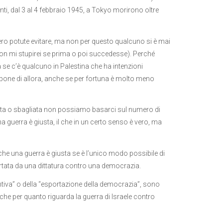
ti, dal 3 al 4 febbraio 1945, a Tokyo morirono oltre
bero potute evitare, ma non per questo qualcuno si è mai
 non mi stupirei se prima o poi succedesse). Perché
 se c’è qualcuno in Palestina che ha intenzioni
pone di allora, anche se per fortuna è molto meno
sta o sbagliata non possiamo basarci sul numero di
 guerra è giusta, il che in un certo senso è vero, ma
a che una guerra è giusta se è l’unico modo possibile di
rtata da una dittatura contro una democrazia.
entiva” o della “esportazione della democrazia”, sono
 che per quanto riguarda la guerra di Israele contro