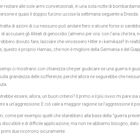
r restare alle sole armi convenzionali, in una sola notte di bombardamen
ersone e quasi il doppio furono uccise la settimana seguente a Dresda.
i tratta di azioni di cui nessuno può andare fiero e alcune forse si sareb
di accusare gli Alleati di genocidio (almeno per ora: con l’aria che tira,
ebbero dovuto fare, lasciare che vincessero Hitler e i kamikaze? In realtà
, questo è proprio Hamas, che non è migliore della Germania e del Giap
sempi ci mostrano con chiarezza che per giudicare se una guerra è giu
sulla grandezza delle sofferenze, perché allora ne seguirebbe che nessuna
uta.
trebbe essere, allora, un buon criterio? Il primo e il più ovvio mi pare si
re a un’aggressione. E ciò vale a maggior ragione se l’aggressione è po
iteri, come per esempio quelli che starebbero alla base della “guerra prev
ù discutibili e di difficile applicazione, ma non ne abbiamo bisogno, dato
primi due ricorrono sicuramente.