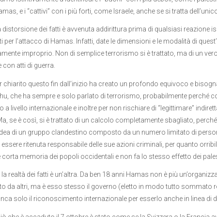
as, e i “cattivi” con i più forti, come Israele, anche se si tratta dell’un
 distorsione dei fatti è avvenuta addirittura prima di qualsiasi reazione i
i per l’attacco di Hamas. Infatti, date le dimensioni e le modalità di quest
mente improprio. Non di semplice terrorismo si è trattato, ma di un vero e p
 con atti di guerra.
 chiarito questo fin dall’inizio ha creato un profondo equivoco e bisogn
u, che ha sempre e solo parlato di terrorismo, probabilmente perché c
 a livello internazionale e inoltre per non rischiare di “legittimare” in
Ma, se è così, si è trattato di un calcolo completamente sbagliato, perché 
idea di un gruppo clandestino composto da un numero limitato di persone
ssere ritenuta responsabile delle sue azioni criminali, per quanto orribili s
 corta memoria dei popoli occidentali e non fa lo stesso effetto dei pales
, la realtà dei fatti è un’altra. Da ben 18 anni Hamas non è più un’organiz
o da altri, ma è esso stesso il governo (eletto in modo tutto sommato rego
ca solo il riconoscimento internazionale per esserlo anche in linea di diri
ciò che è accaduto il 7 ottobre è stato come se la Svizzera o la Francia