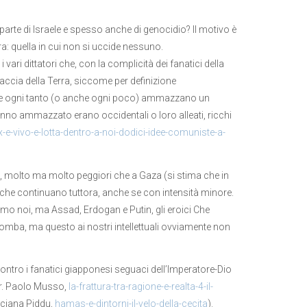
parte di Israele e spesso anche di genocidio? Il motivo è
a: quella in cui non si uccide nessuno.
vari dittatori che, con la complicità dei fanatici della
faccia della Terra, siccome per definizione
 se ogni tanto (o anche ogni poco) ammazzano un
hanno ammazzato erano occidentali o loro alleati, ricchi
rx-e-vivo-e-lotta-dentro-a-noi-dodici-idee-comuniste-a-
li, molto ma molto peggiori che a Gaza (si stima che in
), che continuano tuttora, anche se con intensità minore.
amo noi, ma Assad, Erdogan e Putin, gli eroici Che
 tomba, ma questo ai nostri intellettuali ovviamente non
ntro i fanatici giapponesi seguaci dell’Imperatore-Dio
fr. Paolo Musso,
la-frattura-tra-ragione-e-realta-4-il-
Luciana Piddu,
hamas-e-dintorni-il-velo-della-cecita
).