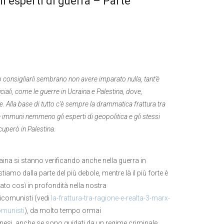
gli esperti di guerra – Parte
 consigliarli sembrano non avere imparato nulla, tant’è
iali, come le guerre in Ucraina e Palestina, dove,
. Alla base di tutto c’è sempre la drammatica frattura tra
 immuni nemmeno gli esperti di geopolitica e gli stessi
cuperò in Palestina.
aina si stanno verificando anche nella guerra in
mo dalla parte del più debole, mentre là il più forte è
ato così in profondità nella nostra
ticomunisti (vedi
la-frattura-tra-ragione-e-realta-3-marx-
omunisti
), da molto tempo ormai
stinesi, anche se sono guidati da un regime criminale