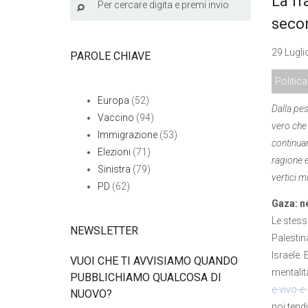
La fr
secon
29 Lugli
PAROLE CHIAVE
Politica
Europa
(52)
Dalla pes
Vaccino
(94)
vero che 
Immigrazione
(53)
continuan
Elezioni
(71)
ragione e
Sinistra
(79)
vertici m
PD
(62)
Gaza: n
Le stess
NEWSLETTER
Palestin
Israele.
VUOI CHE TI AVVISIAMO QUANDO
mentalit
PUBBLICHIAMO QUALCOSA DI
e-vivo-e
NUOVO?
noi tend