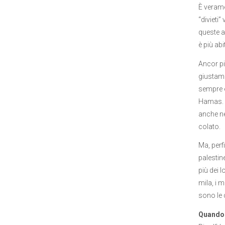
È verame
“divieti
queste a
è più ab
Ancor pi
giustame
sempre e 
Hamas. A
anche ne
colato.
Ma, perf
palestin
più dei 
mila, i 
sono le 
Quando 