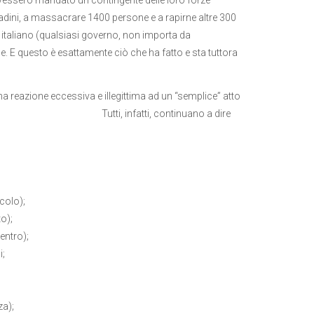
adini, a massacrare 1400 persone e a rapirne altre 300
 italiano (qualsiasi governo, non importa da
. E questo è esattamente ciò che ha fatto e sta tuttora
na reazione eccessiva e illegittima ad un “semplice” atto
 Tutti, infatti, continuano a dire
colo);
o);
entro);
i;
za);