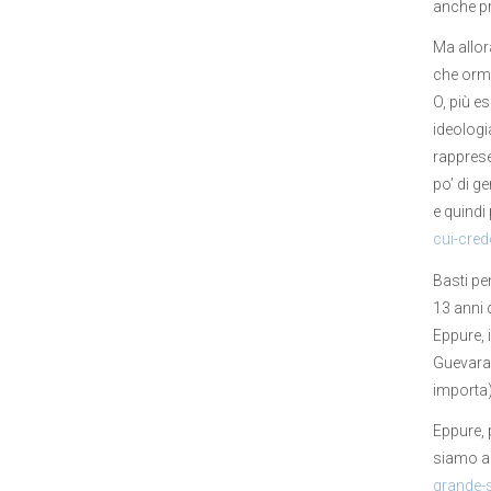
anche pr
Ma allor
che orma
O, più es
ideologi
rapprese
po’ di g
e quindi 
cui-cred
Basti pe
13 anni 
Eppure, 
Guevara 
importa)
Eppure, 
siamo ar
grande-s