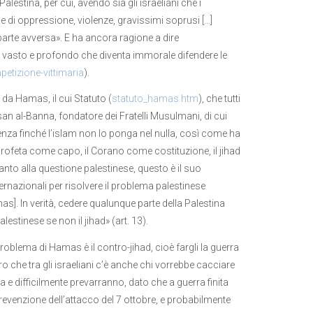
lestina, per cui, avendo sia gli israeliani che i
me di oppressione, violenze, gravissimi soprusi […]
parte avversa». E ha ancora ragione a dire
sì vasto e profondo che diventa immorale difendere le
petizione-vittimaria
).
 da Hamas, il cui Statuto (
statuto_hamas.htm
), che tutti
an al-Banna, fondatore dei Fratelli Musulmani, di cui
stenza finché l’islam non lo ponga nel nulla, così come ha
 Profeta come capo, il Corano come costituzione, il jihad
anto alla questione palestinese, questo è il suo
ternazionali per risolvere il problema palestinese
]. In verità, cedere qualunque parte della Palestina
lestinese se non il jihad» (art. 13).
oblema di Hamas è il contro-jihad, cioè fargli la guerra
o che tra gli israeliani c’è anche chi vorrebbe cacciare
e difficilmente prevarranno, dato che a guerra finita
revenzione dell’attacco del 7 ottobre, e probabilmente