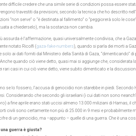
nte difficile credere che una simile serie di condizioni possa essere stat
” vengono travestiti da previsioni, secondo la tecnica che ho descritto ne
zioni “non serve” o “è destinata al fallimento” o “peggiorerà solo le cose”
ituata a chiederselo), ma la sostanza non cambia.
ù assurda è l’affermazione, quasi universalmente condivisa, che a Gaza 
nte notato Ricolfi (
gaza-fake-numbers
), quando si parla dei morti a Gaz
solo ai dati forniti dal Ministero della Sanità di Gaza, “dimenticando” di 
nche quando ciò viene detto, quasi mai si aggiunge che, considerata la fo
i rari casi in cui ciò viene detto, viene subito dimenticato e la discuss
ino se lo fossero, l’accusa di genocidio non starebbe in piedi. Secondo H
esi. Considerando che secondo gli israeliani (i cui dati non sono neanc
loro) a fine aprile erano stati uccisi almeno 13.000 miliziani di Hamas, i
morti civili sono certamente non più di 25.000 in 9 mesi e probabilmente 
cifre di un genocidio, ma –appunto – quelle di una guerra. Che è una cosa
una guerra è giusta?