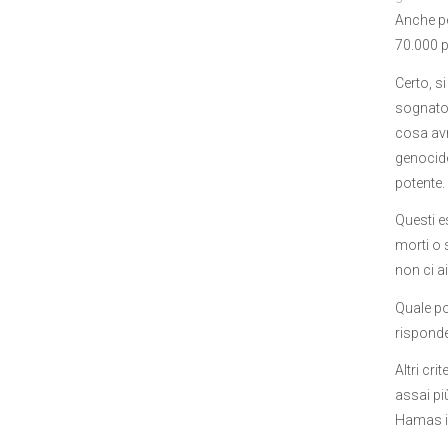
Anche pe
70.000 p
Certo, s
sognato 
cosa avr
genocide
potente.
Questi e
morti o 
non ci ai
Quale po
risponde
Altri cr
assai pi
Hamas i 