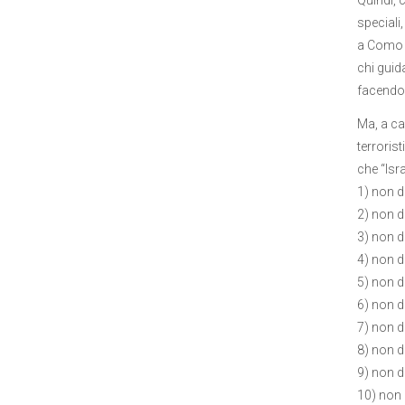
speciali
a Como o
chi guid
facendo 
Ma, a ca
terro
che “Isra
1) non 
2) non d
3) non d
4) non d
5) non d
6) non d
7) non de
8) non de
9) non d
10) non 