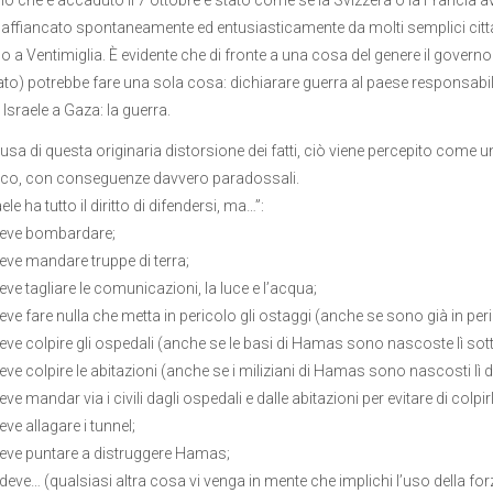
, affiancato spontaneamente ed entusiasticamente da molti semplici citt
 a Ventimiglia. È evidente che di fronte a una cosa del genere il governo
ato) potrebbe fare una sola cosa: dichiarare guerra al paese responsabile
Israele a Gaza: la guerra.
usa di questa originaria distorsione dei fatti, ciò viene percepito come u
ristico, con conseguenze davvero paradossali.
ele ha tutto il diritto di difendersi, ma…”:
deve bombardare;
eve mandare truppe di terra;
eve tagliare le comunicazioni, la luce e l’acqua;
eve fare nulla che metta in pericolo gli ostaggi (anche se sono già in peri
eve colpire gli ospedali (anche se le basi di Hamas sono nascoste lì sott
eve colpire le abitazioni (anche se i miliziani di Hamas sono nascosti lì d
ve mandar via i civili dagli ospedali e dalle abitazioni per evitare di colpirl
ve allagare i tunnel;
eve puntare a distruggere Hamas;
deve… (qualsiasi altra cosa vi venga in mente che implichi l’uso della for