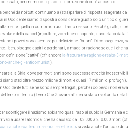
ocessato, per i numerosi episodi di corruzione di cui è accusato.
a perché da noi tutti continuano a (stra)parlare di risposta esagerata da 
i in Occidente siamo disposti a considerare giusto solo un tipo di guerr
attamente, quella in cui noi non uccidiamo nessuno. Perché gli altri, cioè i 
a woke e della cancel (in)culture, vorrebbero, appunto, cancellarci dalla 
ntano i poveri sono, sempre per definizione, “buoni”. Di conseguenza,
ente… beh, bisogna capirli e perdonarli, a maggior ragione se quelli che 
per definizione “cattivi” (cfr. ancora
la-frattura-tra-ragione-e-realta-3-ma
ono-anche-gli-anticomunisti
).
nsare alla Siria, dove per molti anni sono successe atrocità indescrivibi
ci siano stati oltre mezzo milione di morti e quasi 17 milioni di profughi
in Occidente tutti se ne sono sempre fregati, perché i colpevoli non erav
del terzo millennio (il vero Che Guevara all’idea si starà rivoltando nella
.
per sconfiggere il nazismo abbiamo quasi raso al suolo la Germania e co
rivati a usare l’atomica, che ha causato da 103.000 a 210.000 morti (c
pauracchio-parte-prima-il-nucleare-bellico
; si veda anche l’articolo di 