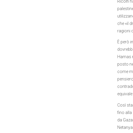
Ricolfi h
palestin
utilizza
che «il 
ragioni d
È però i
dovrebbe
Hamas ra
posto ne
come met
pensiero:
contradd
equivale 
Così sta
fino all
da Gaza 
Netanyah