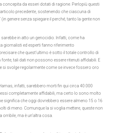
a concepita da esseri dotati di ragione. Perlopiù questi
ll’articolo precedente, sostenendo che ciascuna di
 (in genere senza spiegare il perché, tanto la gente non
sarebbe in atto un genocidio. Infatti, come ha
a giornalisti ed esperti fanno riferimento
precisare che quest’ultimo è sotto il totale controllo di
nte, tali dati non possono essere ritenuti affidabili. E
ione si svolge regolarmente come se invece fossero oro
amas, infatti, sarebbero morti fin qui circa 40.000
h’essi completamente affidabili, ma certo lo sono molto
l che significa che oggi dovrebbero essere almeno 15 o 16
molti di meno. Comunque la si voglia mettere, queste non
 orribile, ma è un’altra cosa.