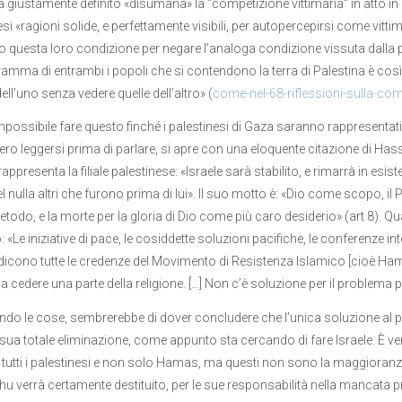
a giustamente definito «disumana» la “competizione vittimaria” in atto in Pa
esi «ragioni solide, e perfettamente visibili, per autopercepirsi come vitti
no questa loro condizione per negare l’analoga condizione vissuta dalla 
dramma di entrambi i popoli che si contendono la terra di Palestina è co
ell’uno senza vedere quelle dell’altro» (
come-nel-68-riflessioni-sulla-com
mpossibile fare questo finché i palestinesi di Gaza saranno rappresentati
ro leggersi prima di parlare, si apre con una eloquente citazione di Hass
ppresenta la filiale palestinese: «Israele sarà stabilito, e rimarrà in esi
l nulla altri che furono prima di lui». Il suo motto è: «Dio come scopo, il
odo, e la morte per la gloria di Dio come più caro desiderio» (art 8). Qu
 «Le iniziative di pace, le cosiddette soluzioni pacifiche, le conferenze in
icono tutte le credenze del Movimento di Resistenza Islamico [cioè Hamas
a cedere una parte della religione. […] Non c’è soluzione per il problema pa
ndo le cose, sembrerebbe di dover concludere che l’unica soluzione al pr
a sua totale eliminazione, come appunto sta cercando di fare Israele. È ver
tutti i palestinesi e non solo Hamas, ma questi non sono la maggioranza 
u verrà certamente destituito, per le sue responsabilità nella mancata p