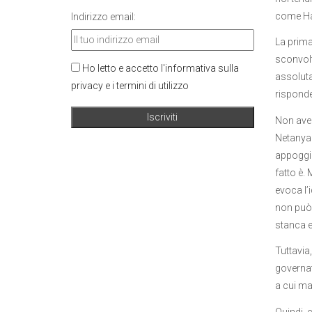
come Ham
Indirizzo email:
La prima
sconvolt
Ho letto e accetto l'informativa sulla
assoluta
privacy e i termini di utilizzo
risponde
Non aver
Netanyah
appoggio
fatto è. 
evoca l’
non può e
stanca e
Tuttavia
governat
a cui man
Quindi, 