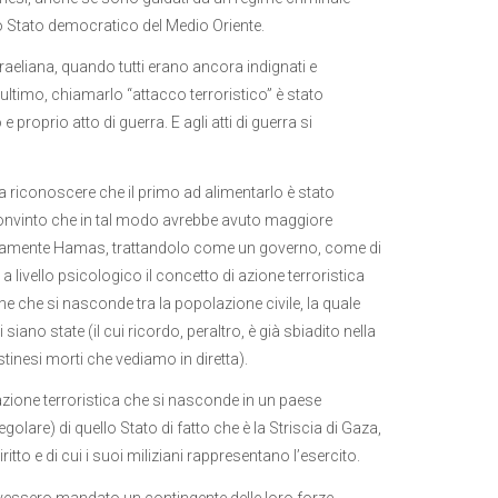
ico Stato democratico del Medio Oriente.
sraeliana, quando tutti erano ancora indignati e
’ultimo, chiamarlo “attacco terroristico” è stato
roprio atto di guerra. E agli atti di guerra si
a riconoscere che il primo ad alimentarlo è stato
onvinto che in tal modo avrebbe avuto maggiore
direttamente Hamas, trattandolo come un governo, come di
a livello psicologico il concetto di azione terroristica
 che si nasconde tra la popolazione civile, la quale
iano state (il cui ricordo, peraltro, è già sbiadito nella
tinesi morti che vediamo in diretta).
zazione terroristica che si nasconde in un paese
lare) di quello Stato di fatto che è la Striscia di Gaza,
tto e di cui i suoi miliziani rappresentano l’esercito.
 avessero mandato un contingente delle loro forze