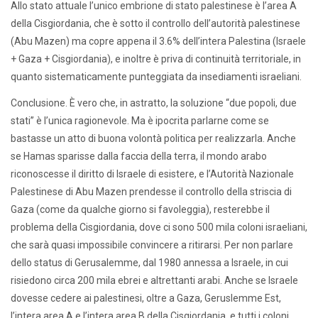
Allo stato attuale l’unico embrione di stato palestinese è l’area A
della Cisgiordania, che è sotto il controllo dell’autorità palestinese
(Abu Mazen) ma copre appena il 3.6% dell’intera Palestina (Israele
+ Gaza + Cisgiordania), e inoltre è priva di continuità territoriale, in
quanto sistematicamente punteggiata da insediamenti israeliani.
Conclusione. È vero che, in astratto, la soluzione “due popoli, due
stati” è l’unica ragionevole. Ma è ipocrita parlarne come se
bastasse un atto di buona volontà politica per realizzarla. Anche
se Hamas sparisse dalla faccia della terra, il mondo arabo
riconoscesse il diritto di Israele di esistere, e l’Autorità Nazionale
Palestinese di Abu Mazen prendesse il controllo della striscia di
Gaza (come da qualche giorno si favoleggia), resterebbe il
problema della Cisgiordania, dove ci sono 500 mila coloni israeliani,
che sarà quasi impossibile convincere a ritirarsi. Per non parlare
dello status di Gerusalemme, dal 1980 annessa a Israele, in cui
risiedono circa 200 mila ebrei e altrettanti arabi. Anche se Israele
dovesse cedere ai palestinesi, oltre a Gaza, Geruslemme Est,
l’intera area A e l’intera area B della Cisgiordania, e tutti i coloni