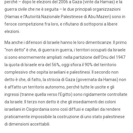
perché – dopo le elezioni del 2006 a Gaza (vinte da Hamas) e la
guerra civile che ne è seguita – le due principali organizzazioni
(Hamas e l’Autorità Nazionale Palestinese di Abu Mazen) sono in
feroce competizione fra loro, e rifiutano di sottoporsi a libere
elezioni.
Ma anche i difensori di Israele hanno le loro dimenticanze. Il primo
“non detto” è che, di guerra in guerra, i territori occupati da Israele
si sono enormemente ampliati: nella partizione dell’Onu del 1947
la quota di Israele era del 56%, oggi sfiora il 90% del territorio
complessivo che ospita israeliani e palestinesi. Il secondo non
detto è che, di fatto, la striscia di Gaza (governata da Hamas) non
è affatto un territorio autonomo, perché tutte le uscite e gli
ingressi (tranne quella verso l’Egitto) sono rigidamente controllate
da Israele. Il terzo non detto è che gli insediamenti dei coloni
israeliani in Cisgiordania sono così diffusi e capillari da rendere
praticamente impossibile la costruzione di uno stato palestinese
di dimensioni accettabili.