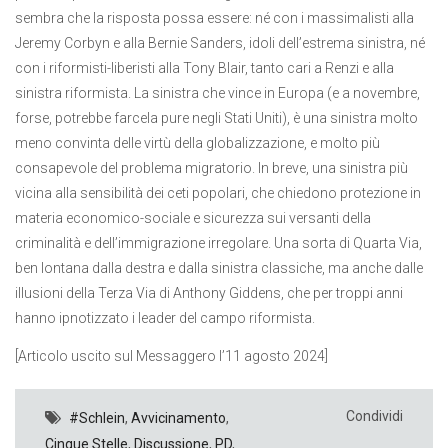
sembra che la risposta possa essere: né con i massimalisti alla
Jeremy Corbyn e alla Bernie Sanders, idoli dell’estrema sinistra, né
con i riformisti-liberisti alla Tony Blair, tanto cari a Renzi e alla
sinistra riformista. La sinistra che vince in Europa (e a novembre,
forse, potrebbe farcela pure negli Stati Uniti), è una sinistra molto
meno convinta delle virtù della globalizzazione, e molto più
consapevole del problema migratorio. In breve, una sinistra più
vicina alla sensibilità dei ceti popolari, che chiedono protezione in
materia economico-sociale e sicurezza sui versanti della
criminalità e dell’immigrazione irregolare. Una sorta di Quarta Via,
ben lontana dalla destra e dalla sinistra classiche, ma anche dalle
illusioni della Terza Via di Anthony Giddens, che per troppi anni
hanno ipnotizzato i leader del campo riformista.
[Articolo uscito sul Messaggero l’11 agosto 2024]
Condividi
#Schlein
,
Avvicinamento
,
Cinque Stelle
,
Discussione
,
PD
,