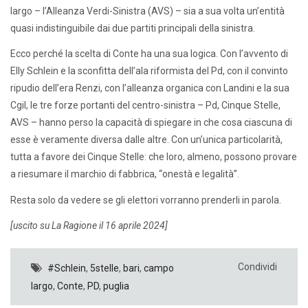
largo – l’Alleanza Verdi-Sinistra (AVS) – sia a sua volta un’entità
quasi indistinguibile dai due partiti principali della sinistra.
Ecco perché la scelta di Conte ha una sua logica. Con l’avvento di
Elly Schlein e la sconfitta dell’ala riformista del Pd, con il convinto
ripudio dell’era Renzi, con l’alleanza organica con Landini e la sua
Cgil, le tre forze portanti del centro-sinistra – Pd, Cinque Stelle,
AVS – hanno perso la capacità di spiegare in che cosa ciascuna di
esse è veramente diversa dalle altre. Con un’unica particolarità,
tutta a favore dei Cinque Stelle: che loro, almeno, possono provare
a riesumare il marchio di fabbrica, “onestà e legalità”.
Resta solo da vedere se gli elettori vorranno prenderli in parola.
[uscito su La Ragione il 16 aprile 2024]
Condividi
#Schlein
,
5stelle
,
bari
,
campo
largo
,
Conte
,
PD
,
puglia