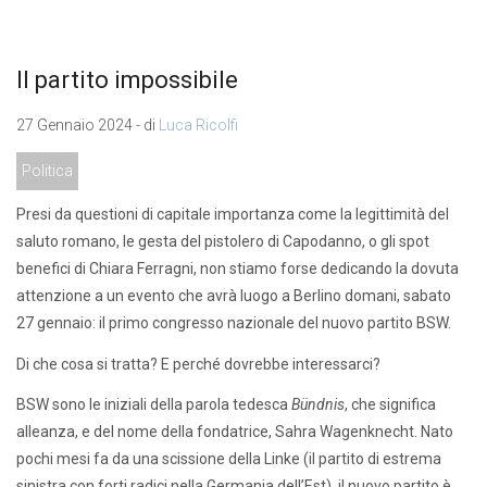
Il partito impossibile
27 Gennaio 2024 - di
Luca Ricolfi
Politica
Presi da questioni di capitale importanza come la legittimità del
saluto romano, le gesta del pistolero di Capodanno, o gli spot
benefici di Chiara Ferragni, non stiamo forse dedicando la dovuta
attenzione a un evento che avrà luogo a Berlino domani, sabato
27 gennaio: il primo congresso nazionale del nuovo partito BSW.
Di che cosa si tratta? E perché dovrebbe interessarci?
BSW sono le iniziali della parola tedesca
Bündnis
, che significa
alleanza, e del nome della fondatrice, Sahra Wagenknecht. Nato
pochi mesi fa da una scissione della Linke (il partito di estrema
sinistra con forti radici nella Germania dell’Est), il nuovo partito è