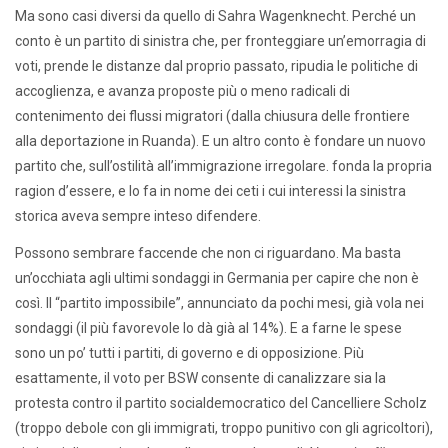
Ma sono casi diversi da quello di Sahra Wagenknecht. Perché un
conto è un partito di sinistra che, per fronteggiare un’emorragia di
voti, prende le distanze dal proprio passato, ripudia le politiche di
accoglienza, e avanza proposte più o meno radicali di
contenimento dei flussi migratori (dalla chiusura delle frontiere
alla deportazione in Ruanda). E un altro conto è fondare un nuovo
partito che, sull’ostilità all’immigrazione irregolare. fonda la propria
ragion d’essere, e lo fa in nome dei ceti i cui interessi la sinistra
storica aveva sempre inteso difendere.
Possono sembrare faccende che non ci riguardano. Ma basta
un’occhiata agli ultimi sondaggi in Germania per capire che non è
così. Il “partito impossibile”, annunciato da pochi mesi, già vola nei
sondaggi (il più favorevole lo dà già al 14%). E a farne le spese
sono un po’ tutti i partiti, di governo e di opposizione. Più
esattamente, il voto per BSW consente di canalizzare sia la
protesta contro il partito socialdemocratico del Cancelliere Scholz
(troppo debole con gli immigrati, troppo punitivo con gli agricoltori),