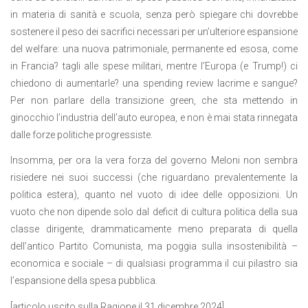
in materia di sanità e scuola, senza però spiegare chi dovrebbe
sostenere il peso dei sacrifici necessari per un’ulteriore espansione
del welfare: una nuova patrimoniale, permanente ed esosa, come
in Francia? tagli alle spese militari, mentre l’Europa (e Trump!) ci
chiedono di aumentarle? una spending review lacrime e sangue?
Per non parlare della transizione green, che sta mettendo in
ginocchio l’industria dell’auto europea, e non è mai stata rinnegata
dalle forze politiche progressiste.
Insomma, per ora la vera forza del governo Meloni non sembra
risiedere nei suoi successi (che riguardano prevalentemente la
politica estera), quanto nel vuoto di idee delle opposizioni. Un
vuoto che non dipende solo dal deficit di cultura politica della sua
classe dirigente, drammaticamente meno preparata di quella
dell’antico Partito Comunista, ma poggia sulla insostenibilità –
economica e sociale – di qualsiasi programma il cui pilastro sia
l’espansione della spesa pubblica.
[articolo uscito sulla Ragione il 31 dicembre 2024]