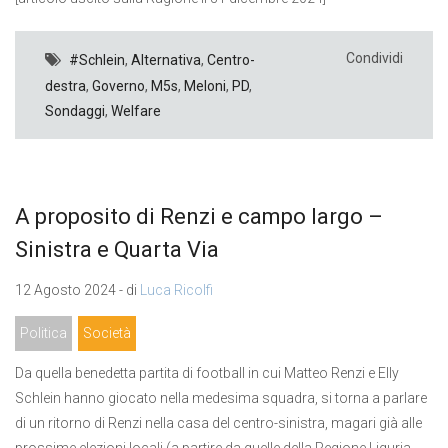
Condividi
#Schlein
,
Alternativa
,
Centro-
destra
,
Governo
,
M5s
,
Meloni
,
PD
,
Sondaggi
,
Welfare
A proposito di Renzi e campo largo –
Sinistra e Quarta Via
12 Agosto 2024 - di
Luca Ricolfi
Politica
Società
Da quella benedetta partita di football in cui Matteo Renzi e Elly
Schlein hanno giocato nella medesima squadra, si torna a parlare
di un ritorno di Renzi nella casa del centro-sinistra, magari già alle
prossime elezioni locali (a partire da quelle della Regione Liguria,