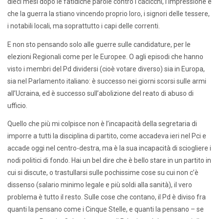
dieci mesi dopo le fatidiche parole contro i cacicchi, l’impressione è
che la guerra la stiano vincendo proprio loro, i signori delle tessere,
i notabili locali, ma soprattutto i capi delle correnti.
E non sto pensando solo alle guerre sulle candidature, per le
elezioni Regionali come per le Europee. O agli episodi che hanno
visto i membri del Pd dividersi (cioè votare diverso) sia in Europa,
sia nel Parlamento italiano: è successo nei giorni scorsi sulle armi
all’Ucraina, ed è successo sull’abolizione del reato di abuso di
ufficio.
Quello che più mi colpisce non è l’incapacità della segretaria di
imporre a tutti la disciplina di partito, come accadeva ieri nel Pci e
accade oggi nel centro-destra, ma è la sua incapacità di sciogliere i
nodi politici di fondo. Hai un bel dire che è bello stare in un partito in
cui si discute, o trastullarsi sulle pochissime cose su cui non c’è
dissenso (salario minimo legale e più soldi alla sanità), il vero
problema è tutto il resto. Sulle cose che contano, il Pd è diviso fra
quanti la pensano come i Cinque Stelle, e quanti la pensano – se