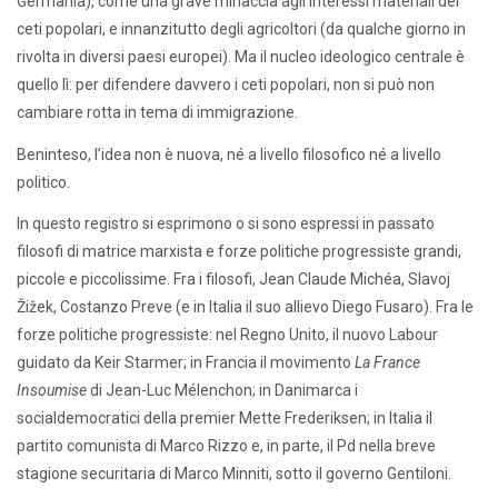
Germania), come una grave minaccia agli interessi materiali dei
ceti popolari, e innanzitutto degli agricoltori (da qualche giorno in
rivolta in diversi paesi europei). Ma il nucleo ideologico centrale è
quello lì: per difendere davvero i ceti popolari, non si può non
cambiare rotta in tema di immigrazione.
Beninteso, l’idea non è nuova, né a livello filosofico né a livello
politico.
In questo registro si esprimono o si sono espressi in passato
filosofi di matrice marxista e forze politiche progressiste grandi,
piccole e piccolissime. Fra i filosofi, Jean Claude Michéa, Slavoj
Žižek, Costanzo Preve (e in Italia il suo allievo Diego Fusaro). Fra le
forze politiche progressiste: nel Regno Unito, il nuovo Labour
guidato da Keir Starmer; in Francia il movimento
La France
Insoumise
di Jean-Luc Mélenchon; in Danimarca i
socialdemocratici della premier Mette Frederiksen; in Italia il
partito comunista di Marco Rizzo e, in parte, il Pd nella breve
stagione securitaria di Marco Minniti, sotto il governo Gentiloni.