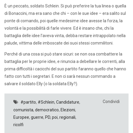
È un peccato, soldato Schlein. Si può preferire la tua linea o quella
di Bonaccini, ma era sano che chi – con le sue idee – era salito sul
ponte di comando, poi quelle medesime idee avesse la forza, la
volontà e la possibilità di farle vivere. Ed è insano che, chi la
battaglia delle idee l’aveva vinta, debba restare intrappolato nella
palude, vittima delle imboscate dei suoi stessi commilitoni.
Perché di una cosa si può stare sicuri: se non osa combattere la
battaglia per le proprie idee, e rinuncia a debellare le correnti, alla
prima difficoltà i cacicchi del suo partito faranno quello che hanno
fatto con tutti i segretari. E non ci sarà nessun commando a
salvare il soldato Elly (o la soldata Elly?).
Condividi
#partito
,
#Schlein
,
Candidature
,
comunista
,
democratico
,
Elezioni
,
Europee
,
guerre
,
PD
,
poi
,
regionali
,
ricolfi