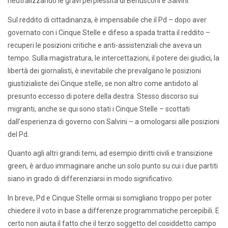
neutralizzando le gravi perplessità di Berlusconi e Salvini.
Sul reddito di cittadinanza, è impensabile che il Pd – dopo aver
governato con i Cinque Stelle e difeso a spada tratta il reddito –
recuperi le posizioni critiche e anti-assistenziali che aveva un
tempo. Sulla magistratura, le intercettazioni, il potere dei giudici, la
libertà dei giornalisti, è inevitabile che prevalgano le posizioni
giustizialiste dei Cinque stelle, se non altro come antidoto al
presunto eccesso di potere della destra. Stesso discorso sui
migranti, anche se qui sono stati i Cinque Stelle – scottati
dall’esperienza di governo con Salvini – a omologarsi alle posizioni
del Pd.
Quanto agli altri grandi temi, ad esempio diritti civili e transizione
green, è arduo immaginare anche un solo punto su cui i due partiti
siano in grado di differenziarsi in modo significativo.
In breve, Pd e Cinque Stelle ormai si somigliano troppo per poter
chiedere il voto in base a differenze programmatiche percepibili. E
certo non aiuta il fatto che il terzo soggetto del cosiddetto campo