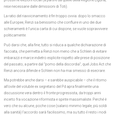
rese necessarie dalle dimissioni di Toti).
La ratio del riavvicinamento è fin troppo ovvia: dopo lo smacco
alle Europee, Renzi sa benissimo che confluire in uno dei due
schieramenti è l’unica carta di cui dispone, se vuole sopravvivere
politicamente.
Può darsi che, alla fine, tutto si riduca a qualche dichiarazione di
facciata, che permetta a Renzi non meno che a Schlein di evitare
imbarazzi e marce indietro esplicite rispetto alle prese di posizione
del passato, a partire dal “pomo della discordia”, quel Jobs Act che
Renzi ancora difende e Schlein non ha mai smesso di esecrare.
Ma potrebbe anche darsi – e sarebbe auspicabile – che il ritorno
all’ovile del volubile ex segretario del Pd apra finalmente una
discussione vera dentro il fronte progressista, da troppi anni
incerto fra vocazione riformista e spinte massimaliste. Perché è
vero che su alcune, poche cose (salario minimo legale, più soldi
alla sanità) l’accordo sarà facilissimo, ma su tutto il resto i nodi