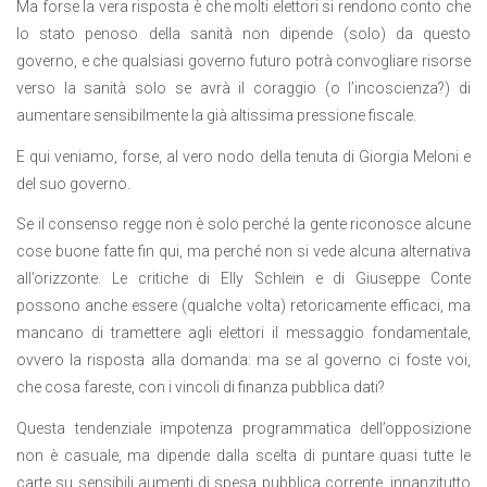
Ma forse la vera risposta è che molti elettori si rendono conto che
lo stato penoso della sanità non dipende (solo) da questo
governo, e che qualsiasi governo futuro potrà convogliare risorse
verso la sanità solo se avrà il coraggio (o l’incoscienza?) di
aumentare sensibilmente la già altissima pressione fiscale.
E qui veniamo, forse, al vero nodo della tenuta di Giorgia Meloni e
del suo governo.
Se il consenso regge non è solo perché la gente riconosce alcune
cose buone fatte fin qui, ma perché non si vede alcuna alternativa
all’orizzonte. Le critiche di Elly Schlein e di Giuseppe Conte
possono anche essere (qualche volta) retoricamente efficaci, ma
mancano di tramettere agli elettori il messaggio fondamentale,
ovvero la risposta alla domanda: ma se al governo ci foste voi,
che cosa fareste, con i vincoli di finanza pubblica dati?
Questa tendenziale impotenza programmatica dell’opposizione
non è casuale, ma dipende dalla scelta di puntare quasi tutte le
carte su sensibili aumenti di spesa pubblica corrente, innanzitutto