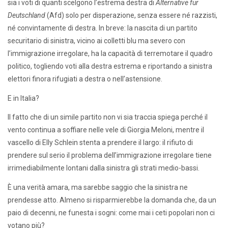
sia i voti di quanti scelgono l’estrema destra di
Alternative für
Deutschland
(Afd) solo per disperazione, senza essere né razzisti,
né convintamente di destra. In breve: la nascita di un partito
securitario di sinistra, vicino ai colletti blu ma severo con
l’immigrazione irregolare, ha la capacità di terremotare il quadro
politico, togliendo voti alla destra estrema e riportando a sinistra
elettori finora rifugiati a destra o nell’astensione.
E in Italia?
Il fatto che di un simile partito non vi sia traccia spiega perché il
vento continua a soffiare nelle vele di Giorgia Meloni, mentre il
vascello di Elly Schlein stenta a prendere il largo: il rifiuto di
prendere sul serio il problema dell’immigrazione irregolare tiene
irrimediabilmente lontani dalla sinistra gli strati medio-bassi.
È una verità amara, ma sarebbe saggio che la sinistra ne
prendesse atto. Almeno si risparmierebbe la domanda che, da un
paio di decenni, ne funesta i sogni: come mai i ceti popolari non ci
votano più?