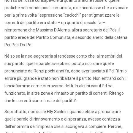
Non so se fosse consapevole di quanto antiche fossero quelle
pratiche nel mondo post-comunista, o se ricordasse che a evocare
per la prima volta l’espressione “cacicchi” per stigmatizzare le
correnti del partito era stato – un quarto di secolo fa –
nientemeno che Massimo D’Alema, allora segretario del Pds, il
partito erede del Partito Comunista, e secondo anello della catena
Pci-Pds-Ds-Pd.
Né so se la neo-segretaria si rendesse conto che, ai membri del
suo partito, quelle parole avrebbero potuto ricordare quelle
pronunciate da Renzi pochi anni fa, dopo aver lasciato il Pd: “il mio
errore più grande è stato non ribaltare il partito. Non entrarci con il
lanciafiamme come ci eravamo detti. In alcuni casi il Pd ha
funzionato, in altre zone è rimasto un partito di correnti. Ritengo
che le correnti siano il male del partito”.
Soprattutto, non so se Elly Schlein, quando ebbe a pronunciare
quelle parole di rinnovamento e di speranza, avesse contezza
dell’enormità dell’impresa che si accingeva a compiere. Perché,