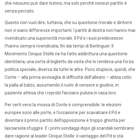
che nessuno può dare lezioni, ma solo perché nessun partito è
senza peccato.
Questo non vuol dire, tuttavia, che su questione morale e dintorni
non vi siano differenze importanti. I partiti di destra non hanno mai
rivendicato una superiorità morale. Il Pd e i suoi predecessori
l’hanno sempre rivendicata, fin dai tempi di Berlinguer. Il
Movimento Cinque Stelle ne ha fatto addirittura una questione
identitaria, una sorta di biglietto da visita che lo rendeva una forza
politica speciale, diversa da tutte le altre. Poco stupisce, quindi, che
Conte – alla prima avvisaglia di difficoltà dell’alleato – abbia colto
la palla al balzo, assumendo il ruolo di censore e giudice, in
paziente attesa che i reprobi facciano pulizia in casa loro.
Per certi versi la mossa di Conte è comprensibile: le elezioni
europee sono alle porte, e l’occasione per scavalcare il Pd e
diventare il primo partito dell’opposizione è troppo ghiotta per
lasciarsela sfuggire. E i primi sondaggi dopo gli scandali sembrano
dare ragione al leader Cinque Stelle: il vantaggio del Pd si sta