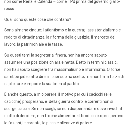
non come Renzi e Calenda – come il Pd prima del governo giallo-
rosso.
Quali sono queste cose che contano?
Sono almeno cinque: l’atlantismo e la guerra; l’assistenzialismo e il
reddito di cittadinanza; la riforma della giustizia; il mercato del
lavoro; la patrimoniale e le tasse.
Su questi temi la segretaria, finora, non ha ancora saputo
assumere una posizione chiara e netta. Detto in termini classici,
non ha saputo scegliere fra massimalismo e riformismo. O forse
sarebbe più esatto dire: in cuor suo ha scelto, ma non ha la forza di
esplicitare e imporre la sua linea al partito.
È anche questo, a mio parere, il motivo per cui i cacicchi (e le
cacicche) prosperano, e della guerra contro le correnti non si
scorge traccia. Se non scegli, se non dici per andare dove invochi il
diritto di decidere, non fai che alimentare il brodo in cui prosperano
le fazioni, le cordate, le piccole alleanze di potere.