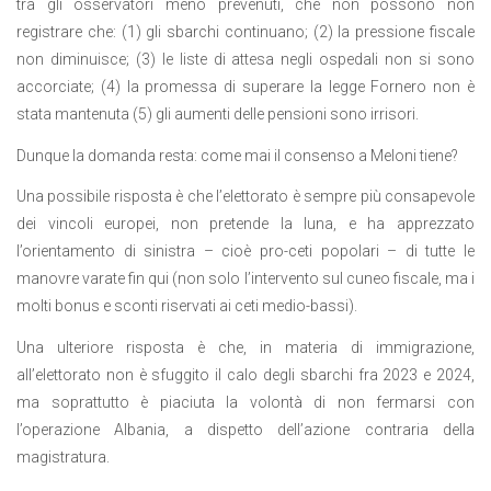
tra gli osservatori meno prevenuti, che non possono non
registrare che: (1) gli sbarchi continuano; (2) la pressione fiscale
non diminuisce; (3) le liste di attesa negli ospedali non si sono
accorciate; (4) la promessa di superare la legge Fornero non è
stata mantenuta (5) gli aumenti delle pensioni sono irrisori.
Dunque la domanda resta: come mai il consenso a Meloni tiene?
Una possibile risposta è che l’elettorato è sempre più consapevole
dei vincoli europei, non pretende la luna, e ha apprezzato
l’orientamento di sinistra – cioè pro-ceti popolari – di tutte le
manovre varate fin qui (non solo l’intervento sul cuneo fiscale, ma i
molti bonus e sconti riservati ai ceti medio-bassi).
Una ulteriore risposta è che, in materia di immigrazione,
all’elettorato non è sfuggito il calo degli sbarchi fra 2023 e 2024,
ma soprattutto è piaciuta la volontà di non fermarsi con
l’operazione Albania, a dispetto dell’azione contraria della
magistratura.