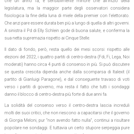
che un anno fa, e sensibilmente minore che all’inizio della
legislatura, ma la maggior parte degli osservatori considera
fisiologica la fine della luna di miele della premier con l’elettorato.
Che anzi pare essere durata ben più a lungo di quella di altri governi.
A sinistra il Pd di Elly Schlein gode di buona salute, e conferma la
sua netta supremazia rispetto ai Cinque Stelle.
Il dato di fondo, però, resta quello dei mesi scorsi: rispetto alle
elezioni del 2022, i quattro partiti di centro-destra (Fdi, Fi, Lega, Noi
moderati) hanno circa 4 punti di consenso in più. Si può discutere
se questa crescita dipenda anche dalla scomparsa di Italexit (il
partito di Gianluigi Paragone), e dal conseguente travaso di voti
verso i partiti di governo, ma resta il fatto che tutti i sondaggi
danno il blocco di centro-destra più forte di due anni fa.
La solidità del consenso verso il centro-destra lascia increduli
molti dei suoi critici, che non riescono a capacitarsi che il governo
di Giorgia Meloni, pur “non avendo fatto nulla”, continui a risultare
popolare nei sondaggi. E tuttavia un certo stupore serpeggia pure