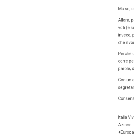
Ma se, c
Allora, p
voti (è 
invece, p
che il vo
Perché u
corre per
parole, 
Con un e
segretari
Consensi 
Italia Vi
Azione
+Europa