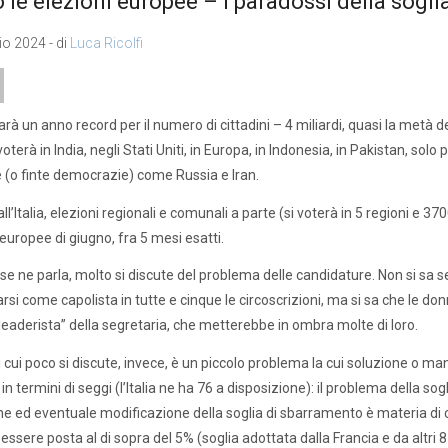
 le elezioni europee – I paradossi della sogli
o 2024 - di
Luca Ricolfi
sarà un anno record per il numero di cittadini – 4 miliardi, quasi la met
voterà in India, negli Stati Uniti, in Europa, in Indonesia, in Pakistan, sol
e (o finte democrazie) come Russia e Iran.
ll’Italia, elezioni regionali e comunali a parte (si voterà in 5 regioni 
 europee di giugno, fra 5 mesi esatti.
e ne parla, molto si discute del problema delle candidature. Non si sa se
rsi come capolista in tutte e cinque le circoscrizioni, ma si sa che le 
eaderista” della segretaria, che metterebbe in ombra molte di loro.
i cui poco si discute, invece, è un piccolo problema la cui soluzione o 
o in termini di seggi (l’Italia ne ha 76 a disposizione): il problema della 
ne ed eventuale modificazione della soglia di sbarramento è materia di c
essere posta al di sopra del 5% (soglia adottata dalla Francia e da altri 