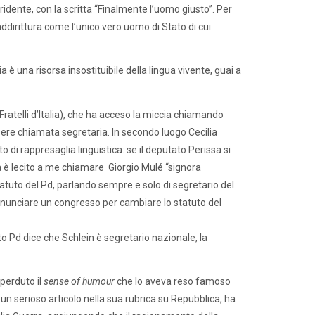
dente, con la scritta “Finalmente l’uomo giusto”. Per
dirittura come l’unico vero uomo di Stato di cui
 è una risorsa insostituibile della lingua vivente, guai a
Fratelli d’Italia), che ha acceso la miccia chiamando
ssere chiamata segretaria. In secondo luogo Cecilia
o di rappresaglia linguistica: se il deputato Perissa si
ra è lecito a me chiamare Giorgio Mulé “signora
tatuto del Pd, parlando sempre e solo di segretario del
 annunciare un congresso per cambiare lo statuto del
uto Pd dice che Schlein è segretario nazionale, la
 perduto il
sense of humour
che lo aveva reso famoso
 un serioso articolo nella sua rubrica su Repubblica, ha