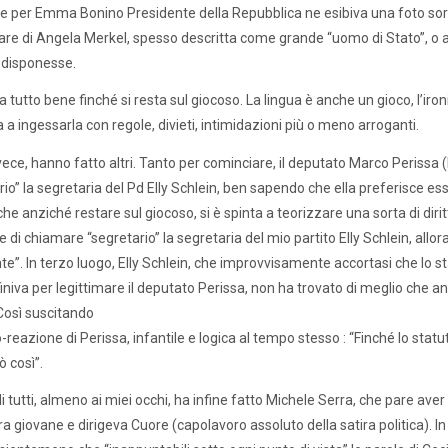
le per Emma Bonino Presidente della Repubblica ne esibiva una foto sorri
are di Angela Merkel, spesso descritta come grande “uomo di Stato”, o ad
 disponesse.
utto bene finché si resta sul giocoso. La lingua è anche un gioco, l’ironia
a a ingessarla con regole, divieti, intimidazioni più o meno arroganti.
vece, hanno fatto altri. Tanto per cominciare, il deputato Marco Perissa (
rio” la segretaria del Pd Elly Schlein, ben sapendo che ella preferisce e
he anziché restare sul giocoso, si è spinta a teorizzare una sorta di diritt
 di chiamare “segretario” la segretaria del mio partito Elly Schlein, allo
te”. In terzo luogo, Elly Schlein, che improvvisamente accortasi che lo s
 finiva per legittimare il deputato Perissa, non ha trovato di meglio che
 Così suscitando
o-reazione di Perissa, infantile e logica al tempo stesso : “Finché lo stat
 così”.
i tutti, almeno ai miei occhi, ha infine fatto Michele Serra, che pare aver
a giovane e dirigeva Cuore (capolavoro assoluto della satira politica). In