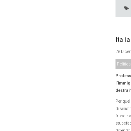
Itali
28 Dicem
Politica
Professo
l’immigr
destra i
Per quel
di sinis
francese
stupefac
dicendo 