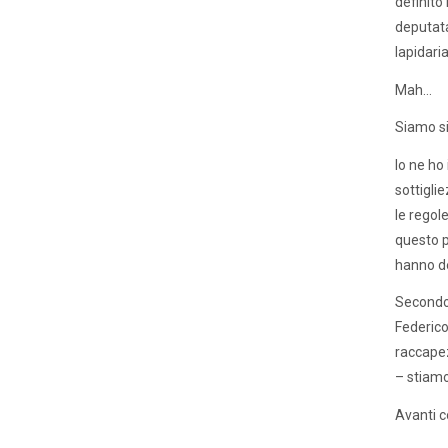
definito
deputata
lapidari
Mah…
Siamo si
Io ne ho
sottigli
le regol
questo p
hanno de
Secondo. 
Federico 
raccapez
– stiamo
Avanti c