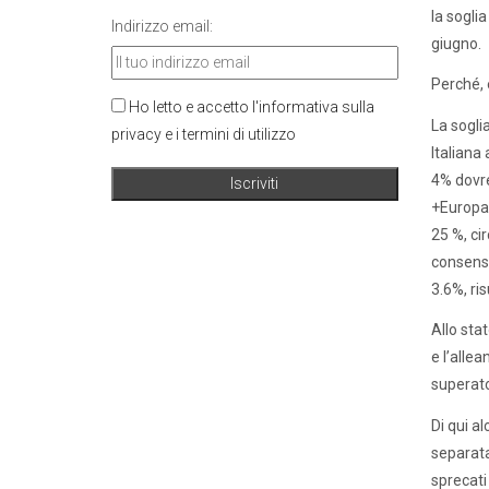
la sogli
Indirizzo email:
giugno.
Perché, e
Ho letto e accetto l'informativa sulla
La soglia
privacy e i termini di utilizzo
Italiana 
4% dovre
+Europa)
25 %, ci
consensi
3.6%, ris
Allo sta
e l’allea
superat
Di qui al
separata
sprecati