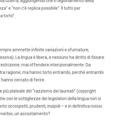
cilia Guerra, aggiungendo che il ragionamento della
 e “non c’è replica possibile”. Il tutto per
 torto”.
 sempre ammette infinite variazioni e sfumature,
siva). La lingua è libera, e nessuno ha diritto di fissare
re restrizione: mai offendere intenzionalmente. Da
’altra ragione, ma hanno torto entrambi, perché entrambi
hanno cercato di ferire.
ne più plateale del “razzismo dei laureati” (copyright
e con le sottigliezze dei legislatori della lingua non si
 circospetti, prudenti, insipidi – e in definitiva noiosi
 avverbio, un accostamento?