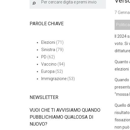
Verso
7 Gennai
PAROLE CHIAVE
Politica
Il 2024 
Elezioni
(71)
voto. Si 
Sinistra
(79)
dittatur
PD
(62)
Quanto a
Vaccino
(94)
elezioni
Europa
(52)
Immigrazione
(53)
Quando s
presenta
“mossa l
NEWSLETTER
Quello d
VUOI CHE TI AVVISIAMO QUANDO
risultat
PUBBLICHIAMO QUALCOSA DI
fissazio
NUOVO?
non può 