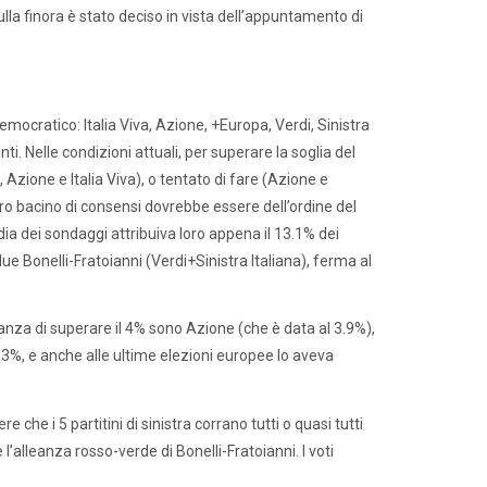
la finora è stato deciso in vista dell’appuntamento di
 Democratico: Italia Viva, Azione, +Europa, Verdi, Sinistra
ti. Nelle condizioni attuali, per superare la soglia del
Azione e Italia Viva), o tentato di fare (Azione e
loro bacino di consensi dovrebbe essere dell’ordine del
ia dei sondaggi attribuiva loro appena il 13.1% dei
e Bonelli-Fratoianni (Verdi+Sinistra Italiana), ferma al
anza di superare il 4% sono Azione (che è data al 3.9%),
il 3%, e anche alle ultime elezioni europee lo aveva
 che i 5 partitini di sinistra corrano tutti o quasi tutti
’alleanza rosso-verde di Bonelli-Fratoianni. I voti