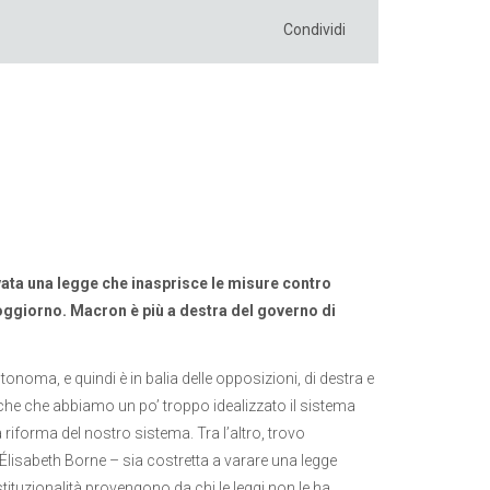
Condividi
rovata una legge che inasprisce le misure contro
oggiorno. Macron è più a destra del governo di
oma, e quindi è in balia delle opposizioni, di destra e
anche che abbiamo un po’ troppo idealizzato il sistema
forma del nostro sistema. Tra l’altro, trovo
isabeth Borne – sia costretta a varare una legge
tituzionalità provengono da chi le leggi non le ha