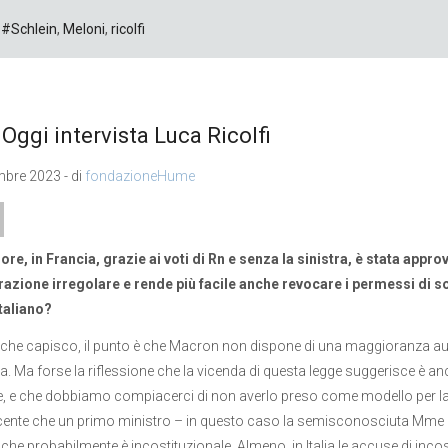
#Schlein
,
Meloni
,
ricolfi
a Oggi intervista Luca Ricolfi
bre 2023 - di
fondazioneHume
re, in Francia, grazie ai voti di Rn e senza la sinistra, è stata app
azione irregolare e rende più facile anche revocare i permessi di s
taliano?
 che capisco, il punto è che Macron non dispone di una maggioranza auton
tra. Ma forse la riflessione che la vicenda di questa legge suggerisce è 
, e che dobbiamo compiacerci di non averlo preso come modello per la ri
ente che un primo ministro – in questo caso la semisconosciuta Mme Él
che probabilmente è incostituzionale. Almeno, in Italia le accuse di incos