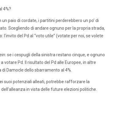
al 4%?
n un paio di cordate, i partitini perderebbero un po’ di
to. Scegliendo di andare ognuno per la propria strada,
l’invito del Pd al “voto utile” (votate per noi, se volete
in: se i cespugli della sinistra restano cinque, e ognuno
a votare Pd. Il risultato del Pd alle Europee, in altre
ada di Damocle dello sbarramento al 4%.
suoi potenziali alleati, potrebbe rafforzare la
ell’alleanza in vista delle future elezioni politiche.