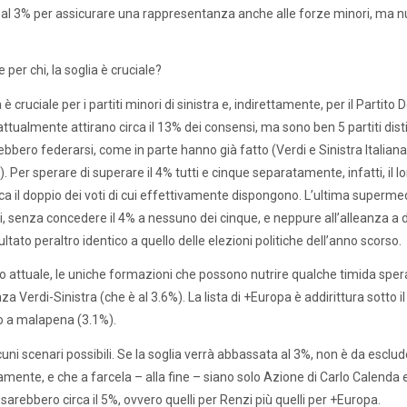
a al 3% per assicurare una rappresentanza anche alle forze minori, ma nul
 per chi, la soglia è cruciale?
 è cruciale per i partiti minori di sinistra e, indirettamente, per il Partito
attualmente attirano circa il 13% dei consensi, ma sono ben 5 partiti distin
bbero federarsi, come in parte hanno già fatto (Verdi e Sinistra Italiana, 
. Per sperare di superare il 4% tutti e cinque separatamente, infatti, il 
rca il doppio dei voti di cui effettivamente dispongono. L’ultima supermed
, senza concedere il 4% a nessuno dei cinque, e neppure all’alleanza a du
ultato peraltro identico a quello delle elezioni politiche dell’anno scorso.
to attuale, le uniche formazioni che possono nutrire qualche timida sper
nza Verdi-Sinistra (che è al 3.6%). La lista di +Europa è addirittura sotto 
o a malapena (3.1%).
cuni scenari possibili. Se la soglia verrà abbassata al 3%, non è da escludere
mente, e che a farcela – alla fine – siano solo Azione di Carlo Calenda e l
 sarebbero circa il 5%, ovvero quelli per Renzi più quelli per +Europa.