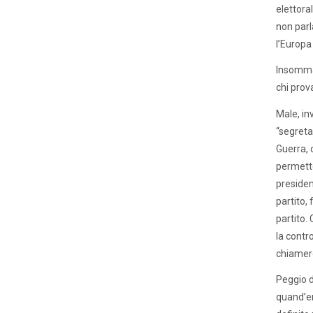
elettora
non parl
l’Europa
Insomma t
chi prov
Male, in
“segreta
Guerra, c
permette
presiden
partito,
partito.
la contr
chiamerò
Peggio d
quand’er