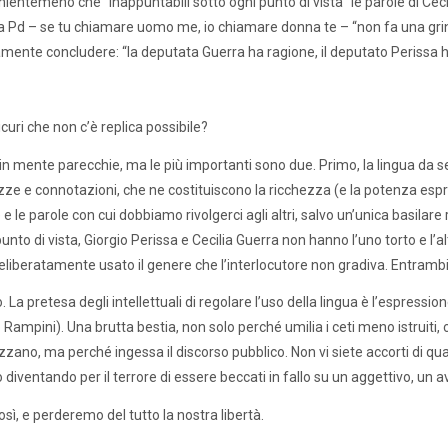
 nientemeno che “inappuntabili sotto ogni punto di vista” le parole di Ce
 Pd – se tu chiamare uomo me, io chiamare donna te – “non fa una grinza”
amente concludere: “la deputata Guerra ha ragione, il deputato Perissa ha
curi che non c’è replica possibile?
 in mente parecchie, ma le più importanti sono due. Primo, la lingua da
ezze e connotazioni, che ne costituiscono la ricchezza (e la potenza espres
e e le parole con cui dobbiamo rivolgerci agli altri, salvo un’unica basila
unto di vista, Giorgio Perissa e Cecilia Guerra non hanno l’uno torto e l
liberatamente usato il genere che l’interlocutore non gradiva. Entrambi 
La pretesa degli intellettuali di regolare l’uso della lingua è l’espressio
Rampini). Una brutta bestia, non solo perché umilia i ceti meno istruiti, ch
zano, ma perché ingessa il discorso pubblico. Non vi siete accorti di quanto
 diventando per il terrore di essere beccati in fallo su un aggettivo, un
osì, e perderemo del tutto la nostra libertà.