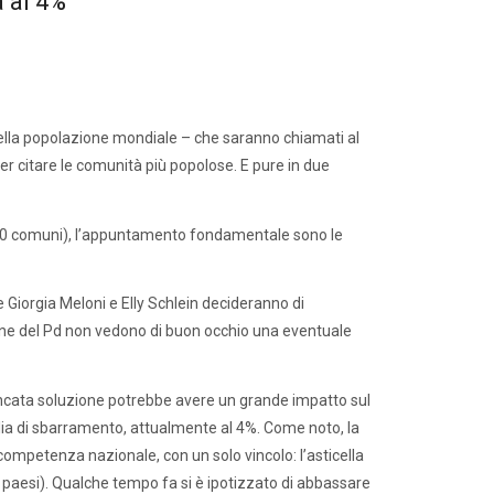
a al 4%
à della popolazione mondiale – che saranno chiamati al
o per citare le comunità più popolose. E pure in due
e 3700 comuni), l’appuntamento fondamentale sono le
 Giorgia Meloni e Elly Schlein decideranno di
donne del Pd non vedono di buon occhio una eventuale
mancata soluzione potrebbe avere un grande impatto sul
soglia di sbarramento, attualmente al 4%. Come noto, la
ompetenza nazionale, con un solo vincolo: l’asticella
8 paesi). Qualche tempo fa si è ipotizzato di abbassare