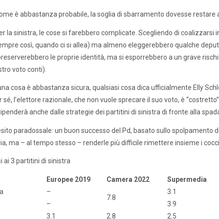
ome è abbastanza probabile, la soglia di sbarramento dovesse restare 
er la sinistra, le cose si farebbero complicate. Scegliendo di coalizzarsi i
sempre così, quando ci si allea) ma almeno eleggerebbero qualche deputa
reserverebbero le proprie identità, ma si esporrebbero a un grave rischio: 
stro voto conti).
na cosa è abbastanza sicura, qualsiasi cosa dica ufficialmente Elly Schle
 sé, l’elettore razionale, che non vuole sprecare il suo voto, è “costretto” 
dipenderà anche dalle strategie dei partitini di sinistra di fronte alla sp
sito paradossale: un buon successo del Pd, basato sullo spolpamento dei 
a, ma – al tempo stesso – renderle più difficile rimettere insieme i cocci d
ai 3 partitini di sinistra
Europee 2019
Camera 2022
Supermedia
va
–
3.1
7.8
–
3.9
3.1
2.8
2.5