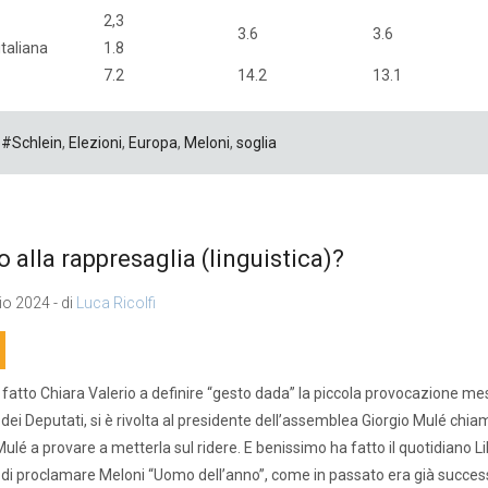
2,3
3.6
3.6
italiana
1.8
7.2
14.2
13.1
#Schlein
,
Elezioni
,
Europa
,
Meloni
,
soglia
to alla rappresaglia (linguistica)?
o 2024 - di
Luca Ricolfi
fatto Chiara Valerio a definire “gesto dada” la piccola provocazione mes
ei Deputati, si è rivolta al presidente dell’assemblea Giorgio Mulé chia
Mulé a provare a metterla sul ridere. E benissimo ha fatto il quotidiano L
 di proclamare Meloni “Uomo dell’anno”, come in passato era già success