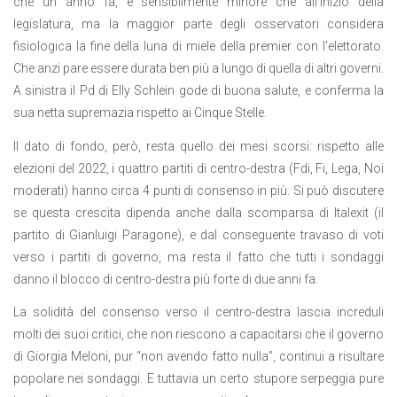
che un anno fa, e sensibilmente minore che all’inizio della
legislatura, ma la maggior parte degli osservatori considera
fisiologica la fine della luna di miele della premier con l’elettorato.
Che anzi pare essere durata ben più a lungo di quella di altri governi.
A sinistra il Pd di Elly Schlein gode di buona salute, e conferma la
sua netta supremazia rispetto ai Cinque Stelle.
Il dato di fondo, però, resta quello dei mesi scorsi: rispetto alle
elezioni del 2022, i quattro partiti di centro-destra (Fdi, Fi, Lega, Noi
moderati) hanno circa 4 punti di consenso in più. Si può discutere
se questa crescita dipenda anche dalla scomparsa di Italexit (il
partito di Gianluigi Paragone), e dal conseguente travaso di voti
verso i partiti di governo, ma resta il fatto che tutti i sondaggi
danno il blocco di centro-destra più forte di due anni fa.
La solidità del consenso verso il centro-destra lascia increduli
molti dei suoi critici, che non riescono a capacitarsi che il governo
di Giorgia Meloni, pur “non avendo fatto nulla”, continui a risultare
popolare nei sondaggi. E tuttavia un certo stupore serpeggia pure