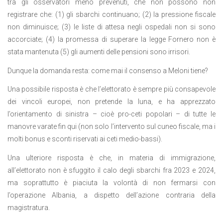
tra gli osservatori meno prevenuti, che non possono non
registrare che: (1) gli sbarchi continuano; (2) la pressione fiscale
non diminuisce; (3) le liste di attesa negli ospedali non si sono
accorciate; (4) la promessa di superare la legge Fornero non è
stata mantenuta (5) gli aumenti delle pensioni sono irrisori.
Dunque la domanda resta: come mai il consenso a Meloni tiene?
Una possibile risposta è che l’elettorato è sempre più consapevole
dei vincoli europei, non pretende la luna, e ha apprezzato
l’orientamento di sinistra – cioè pro-ceti popolari – di tutte le
manovre varate fin qui (non solo l’intervento sul cuneo fiscale, ma i
molti bonus e sconti riservati ai ceti medio-bassi).
Una ulteriore risposta è che, in materia di immigrazione,
all’elettorato non è sfuggito il calo degli sbarchi fra 2023 e 2024,
ma soprattutto è piaciuta la volontà di non fermarsi con
l’operazione Albania, a dispetto dell’azione contraria della
magistratura.