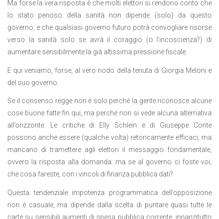
Ma forse la vera risposta è che molti elettori si rendono conto che
lo stato penoso della sanità non dipende (solo) da questo
governo, e che qualsiasi governo futuro potrà convogliare risorse
verso la sanità solo se avrà il coraggio (o l’incoscienza?) di
aumentare sensibilmente la già altissima pressione fiscale.
E qui veniamo, forse, al vero nodo della tenuta di Giorgia Meloni e
del suo governo.
Se il consenso regge non è solo perché la gente riconosce alcune
cose buone fatte fin qui, ma perché non si vede alcuna alternativa
all’orizzonte. Le critiche di Elly Schlein e di Giuseppe Conte
possono anche essere (qualche volta) retoricamente efficaci, ma
mancano di tramettere agli elettori il messaggio fondamentale,
ovvero la risposta alla domanda: ma se al governo ci foste voi,
che cosa fareste, con i vincoli di finanza pubblica dati?
Questa tendenziale impotenza programmatica dell’opposizione
non è casuale, ma dipende dalla scelta di puntare quasi tutte le
carte su sensibili aumenti di spesa pubblica corrente, innanzitutto