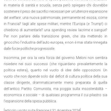
in materia di sanità e scuola, senza però spiegare chi dovrebbe
sostenere il peso dei sacrifici necessari per un’ulteriore espansione
del welfare: una nuova patrimoniale, permanente ed esosa, come
in Francia? tagli alle spese militari, mentre l’Europa (e Trump!) ci
chiedono di aumentarle? una spending review lacrime e sangue?
Per non parlare della transizione green, che sta mettendo in
ginocchio l’industria dell’auto europea, e non è mai stata rinnegata
dalle forze politiche progressiste.
Insomma, per ora la vera forza del governo Meloni non sembra
risiedere nei suoi successi (che riguardano prevalentemente la
politica estera), quanto nel vuoto di idee delle opposizioni. Un
vuoto che non dipende solo dal deficit di cultura politica della sua
classe dirigente, drammaticamente meno preparata di quella
dell’antico Partito Comunista, ma poggia sulla insostenibilità –
economica e sociale – di qualsiasi programma il cui pilastro sia
l’espansione della spesa pubblica.
[articolo uscito sulla Ragione il 31 dicembre 2024]