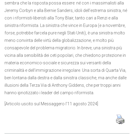
sembra che la risposta possa essere: né con i massimalisti alla
Jeremy Corbyn e alla Bernie Sanders, idoli dell’estrema sinistra, né
con i riformisti-liberisti alla Tony Blair, tanto cari a Renzi e alla
sinistra riformista. La sinistra che vince in Europa (e a novembre,
forse, potrebbe farcela pure negli Stati Uniti), è una sinistra molto
meno convinta delle virtù della globalizzazione, e molto più
consapevole del problema migratorio. In breve, una sinistra più
vicina alla sensibilità dei ceti popolari, che chiedono protezione in
materia economico-sociale e sicurezza sui versanti della
criminalità e dell’immigrazione irregolare. Una sorta di Quarta Via,
ben lontana dalla destra e dalla sinistra classiche, ma anche dalle
illusioni della Terza Via di Anthony Giddens, che per troppi anni
hanno ipnotizzato i leader del campo riformista.
[Articolo uscito sul Messaggero l’11 agosto 2024]