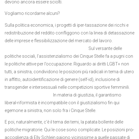
devono ancora essere sciolti.
Vogliamo ricordarne alcuni?
Sulla politica economica, i progetti di iper-tassazione dei ricchi e
redistribuzione del reddito confliggono con la linea di detassazione
delle imprese e flessibilizzazione del mercato del lavoro.
Sul versante delle
politiche sociali, l’assistenzialismo dei Cinque Stelle fa a pugni con
le politiche attive per l’occupazione. Riguardo ai diritti LGBT+ non
tutti, a sinistra, condividono le posizioni più radicali in tema di utero
in affitto, autoidentificazione di genere (self-id), inclusione di
transgender e intersessuali nelle competizioni sportive femminili.
In materia di giustizia, il garantismo
liberal-riformista è incompatibile con il giustizialismo fin qui
egemone a sinistra, non solo fra i Cinque Stelle.
E poi, naturalmente, c’è il tema dei temi, la patata bollente delle
politiche migratorie. Qui le cose sono complicate. Le posizioni pro-
accoglienza di Elly Schlein paiono vicinissime a quelle passate di