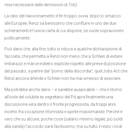
rese necessarie dalle dimissioni di Toti).
La ratio del riavvicinamento è fin troppo ovvia: dopo lo smacco
alle Europee, Renzi sa benissimo che confluire in uno dei due
schieramenti è l’unica carta di cui dispone, se vuole sopravvivere
politicamente.
Può darsi che, alla fine, tutto si riduca a qualche dichiarazione di
facciata, che permetta a Renzi non meno che a Schlein di evitare
imbarazzi e marce indietro esplicite rispetto alle prese di posizione
del passato, a partire dal “pomo della discordia”, quel Jobs Act che
Renzi ancora difende e Schlein non ha mai smesso di esecrare.
Ma potrebbe anche darsi – e sarebbe auspicabile – che il ritorno
all’ovile del volubile ex segretario del Pd apra finalmente una
discussione vera dentro il fronte progressista, da troppi anni
incerto fra vocazione riformista e spinte massimaliste. Perché è
vero che su alcune, poche cose (salario minimo legale, più soldi
alla sanità) l’accordo sarà facilissimo, ma su tutto il resto i nodi