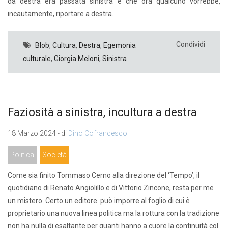
da destra era passata sinistra e che ora qualcuno vorrebbe,
incautamente, riportare a destra.
Condividi
Blob
,
Cultura
,
Destra
,
Egemonia
culturale
,
Giorgia Meloni
,
Sinistra
Faziosità a sinistra, incultura a destra
18 Marzo 2024 - di
Dino Cofrancesco
Politica
Società
Come sia finito Tommaso Cerno alla direzione del ‘Tempo’, il
quotidiano di Renato Angiolillo e di Vittorio Zincone, resta per me
un mistero. Certo un editore può imporre al foglio di cui è
proprietario una nuova linea politica ma la rottura con la tradizione
non ha nulla di esaltante per quanti hanno a cuore la continuità col