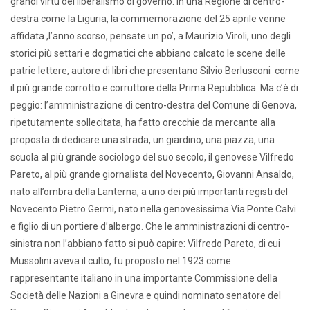
grandi virtù del liberalismo di governo. In una Regione di centro-
destra come la Liguria, la commemorazione del 25 aprile venne
affidata ,l’anno scorso, pensate un po’, a Maurizio Viroli, uno degli
storici più settari e dogmatici che abbiano calcato le scene delle
patrie lettere, autore di libri che presentano Silvio Berlusconi come
il più grande corrotto e corruttore della Prima Repubblica. Ma c’è di
peggio: l’amministrazione di centro-destra del Comune di Genova,
ripetutamente sollecitata, ha fatto orecchie da mercante alla
proposta di dedicare una strada, un giardino, una piazza, una
scuola al più grande sociologo del suo secolo, il genovese Vilfredo
Pareto, al più grande giornalista del Novecento, Giovanni Ansaldo,
nato all’ombra della Lanterna, a uno dei più importanti registi del
Novecento Pietro Germi, nato nella genovesissima Via Ponte Calvi
e figlio di un portiere d’albergo. Che le amministrazioni di centro-
sinistra non l’abbiano fatto si può capire: Vilfredo Pareto, di cui
Mussolini aveva il culto, fu proposto nel 1923 come
rappresentante italiano in una importante Commissione della
Società delle Nazioni a Ginevra e quindi nominato senatore del