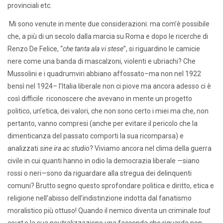
provinciali etc.
Mi sono venute in mente due considerazioni: ma com’è possibile
che, a più di un secolo dalla marcia su Roma e dopo le ricerche di
Renzo De Felice, “
che tanta ala vi stese
”, si riguardino le camicie
nere come una banda di mascalzoni, violenti e ubriachi? Che
Mussolini e i quadrumviri abbiano affossato–ma non nel 1922
bensì nel 1924– l’Italia liberale non ci piove ma ancora adesso ci è
così difficile riconoscere che avevano in mente un progetto
politico, un’etica, dei valori, che non sono certo i miei ma che, non
pertanto, vanno compresi (anche per evitare il pericolo che la
dimenticanza del passato comporti la sua ricomparsa) e
analizzati
sine ira ac studio
? Viviamo ancora nel clima della guerra
civile in cui quanti hanno in odio la democrazia liberale —siano
rossi o neri—sono da riguardare alla stregua dei delinquenti
comuni? Brutto segno questo sprofondare politica e diritto, etica e
religione nell’abisso dell’indistinzione indotta dal fanatismo
moralistico più ottuso! Quando il nemico diventa un criminale
tout