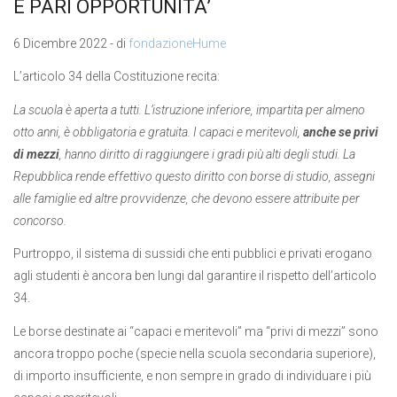
E PARI OPPORTUNITA’
6 Dicembre 2022 - di
fondazioneHume
L’articolo 34 della Costituzione recita:
La scuola è aperta a tutti.
L’istruzione inferiore, impartita per almeno
otto anni, è obbligatoria e gratuita.
I capaci e meritevoli,
anche se privi
di mezzi
, hanno diritto di raggiungere i gradi più alti degli studi.
La
Repubblica rende effettivo questo diritto con borse di studio, assegni
alle famiglie ed altre provvidenze, che devono essere attribuite per
concorso.
Purtroppo, il sistema di sussidi che enti pubblici e privati erogano
agli studenti è ancora ben lungi dal garantire il rispetto dell’articolo
34.
Le borse destinate ai “capaci e meritevoli” ma “privi di mezzi” sono
ancora troppo poche (specie nella scuola secondaria superiore),
di importo insufficiente, e non sempre in grado di individuare i più