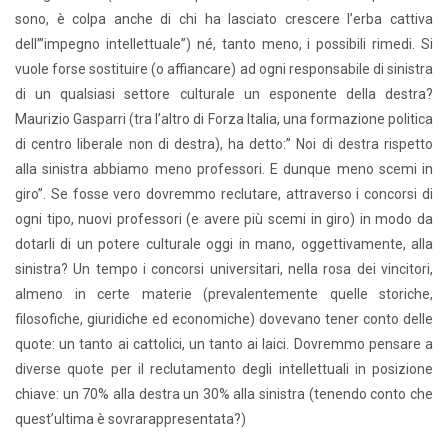
sono, è colpa anche di chi ha lasciato crescere l’erba cattiva
dell’”impegno intellettuale”) né, tanto meno, i possibili rimedi. Si
vuole forse sostituire (o affiancare) ad ogni responsabile di sinistra
di un qualsiasi settore culturale un esponente della destra?
Maurizio Gasparri (tra l’altro di Forza Italia, una formazione politica
di centro liberale non di destra), ha detto:” Noi di destra rispetto
alla sinistra abbiamo meno professori. E dunque meno scemi in
giro”. Se fosse vero dovremmo reclutare, attraverso i concorsi di
ogni tipo, nuovi professori (e avere più scemi in giro) in modo da
dotarli di un potere culturale oggi in mano, oggettivamente, alla
sinistra? Un tempo i concorsi universitari, nella rosa dei vincitori,
almeno in certe materie (prevalentemente quelle storiche,
filosofiche, giuridiche ed economiche) dovevano tener conto delle
quote: un tanto ai cattolici, un tanto ai laici. Dovremmo pensare a
diverse quote per il reclutamento degli intellettuali in posizione
chiave: un 70% alla destra un 30% alla sinistra (tenendo conto che
quest’ultima è sovrarappresentata?)