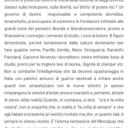
oltreché di poderosi volumi di storia della filosofia, di saggi divenuti
classici sulla rivoluzione, sulla libertà, sul diritto di punire etc.? Un
governo di destra responsabile e competente dovrebbe,
innanzitutto, preoccuparsi di sostenere le fondazioni intitolate alle
grandi icone del pensiero liberale e liberalconservatore, pronto a
finanziarne i convegni, i seminari di studio, i corsi di lezioni. A figure
dimenticate, perché lontanissime dalla cultura dominante—per
fare qualche nome, Panfilo Gentile, Mario Vinciguerra, Randolfo
Pacciardi, Giacomo Noventa—dovrebbero venire intitolate bose di
studio, premi per la migliore tesi di laurea, ‘dignità di stampa’ etc.
Non si combatte l’intelligentsia che da decenni spadroneggia in
Italia con patetici annunci di guerra—destinati a irritare anche
quanti non simpatizzano con le nuove sinistre (e spesso
rimpiangono le sinistre
d’antan
ancora marxiste e, pertanto, dotate
di senso della realtà).Quando, in sostanza, si dice: “ora è la volta
nostra”, non si sospetta che, in realtà, è “la volta di sempre” e che
agli italiani si presenta un vestito rivoltato ma che , in quanto tale, è
sempre lo stesso vestito. E’ l’eterna tentazione del Minculpop che