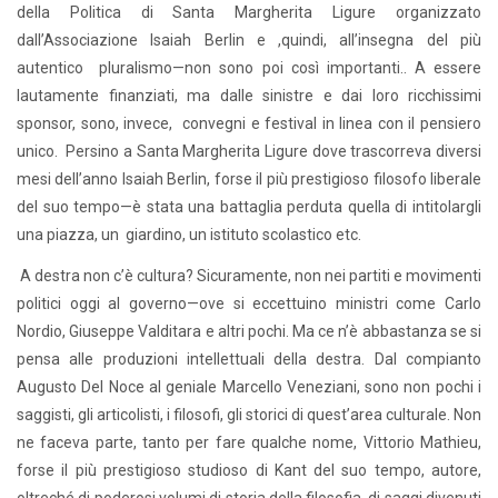
della Politica di Santa Margherita Ligure organizzato
dall’Associazione Isaiah Berlin e ,quindi, all’insegna del più
autentico pluralismo—non sono poi così importanti.. A essere
lautamente finanziati, ma dalle sinistre e dai loro ricchissimi
sponsor, sono, invece, convegni e festival in linea con il pensiero
unico. Persino a Santa Margherita Ligure dove trascorreva diversi
mesi dell’anno Isaiah Berlin, forse il più prestigioso filosofo liberale
del suo tempo—è stata una battaglia perduta quella di intitolargli
una piazza, un giardino, un istituto scolastico etc.
A destra non c’è cultura? Sicuramente, non nei partiti e movimenti
politici oggi al governo—ove si eccettuino ministri come Carlo
Nordio, Giuseppe Valditara e altri pochi. Ma ce n’è abbastanza se si
pensa alle produzioni intellettuali della destra. Dal compianto
Augusto Del Noce al geniale Marcello Veneziani, sono non pochi i
saggisti, gli articolisti, i filosofi, gli storici di quest’area culturale. Non
ne faceva parte, tanto per fare qualche nome, Vittorio Mathieu,
forse il più prestigioso studioso di Kant del suo tempo, autore,