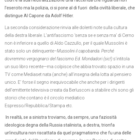
court
e la sua neutralizzazione una faccenda che riguarda non
l’esercito ma la polizia, ci si pone al di fuori della civiltà liberale, che
distingue Al Capone da Adolf Hitler.
La seconda considerazione rinvia alle dolenti note sulla cultura
della destra liberale. L’antifascismo ‘senza se e senza ma’ di Cerno
non è inferiore a quello di Aldo Cazzullo, per il quale Mussolini è
stato solo un delinquente–
Mussolini il capobanda. Perché
dovremmo vergognarci del fascismo Ed. Mondadori (sic!)
s’intitola
un suo libro recente—ma colpisce che abbia trovato spazio in una
TV come Mediaset nata (anche) all’insegna della lotta al pensiero
unico. E’ forse il segno inequivocabile che anche per i dirigenti
dell’emittente televisiva creata da Berlusconi a stabilire chi sono gli
storici che contano è il circolo mediatico
Espresso/Repubblica/Stampa etc.
In realtà, se a sinistra troviamo, da sempre, una faziosità
ideologica degna della Russia stalinista, a destra, trionfa
un’incultura non riscattata da quel pragmatismo che fu una delle