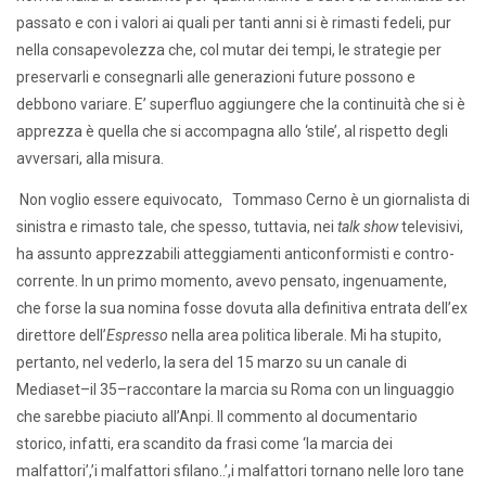
passato e con i valori ai quali per tanti anni si è rimasti fedeli, pur
nella consapevolezza che, col mutar dei tempi, le strategie per
preservarli e consegnarli alle generazioni future possono e
debbono variare. E’ superfluo aggiungere che la continuità che si è
apprezza è quella che si accompagna allo ‘stile’, al rispetto degli
avversari, alla misura.
Non voglio essere equivocato, Tommaso Cerno è un giornalista di
sinistra e rimasto tale, che spesso, tuttavia, nei
talk show
televisivi,
ha assunto apprezzabili atteggiamenti anticonformisti e contro-
corrente. In un primo momento, avevo pensato, ingenuamente,
che forse la sua nomina fosse dovuta alla definitiva entrata dell’ex
direttore dell’
Espresso
nella area politica liberale. Mi ha stupito,
pertanto, nel vederlo, la sera del 15 marzo su un canale di
Mediaset–il 35–raccontare la marcia su Roma con un linguaggio
che sarebbe piaciuto all’Anpi. Il commento al documentario
storico, infatti, era scandito da frasi come ‘la marcia dei
malfattori’,’i malfattori sfilano..’,i malfattori tornano nelle loro tane