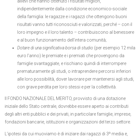
allievi che hanno ottenuto i risultati migliori,
indipendentemente dalla condizione economico-sociale
della famiglia: le ragazze e i ragazzi che ottengono buoni
risultati vanno
tutti
riconosciuti e valorizzati, perché – con il
loro impegno e il loro talento – contribuiscono al benessere
e al buon funzionamento dell’intera comunità;
Dotare di una significativa borsa di studio
(per esempio 12 mila
euro l’anno) le premiate e i premiati che provengono da
famiglie svantaggiate, e rischiano quindi di interrompere
prematuramente gli studi, o intraprendere percorsi inferiori
alle loro possibilità, dover lavorare per mantenersi agli studi,
con grave perdita per loro stessi e per la collettività.
Il FONDO NAZIONALE DEL MERITO, provvisto di una dotazione
iniziale dello Stato centrale, dovrebbe essere aperto ai contributi
degli altri enti pubblici e dei privati, in particolare famiglie, imprese,
fondazioni bancarie, istituzioni e organizzazioni del terzo settore.
a
L’ipotesi da cui muoviamo è di iniziare dai ragazzi di 3
media e,