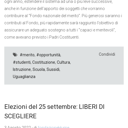
ogni anno, estendere il sistema ad una o più leve successive,
anche in funzione dell’apporto dei soggetti che vorranno
contribuire al “Fondo nazionale del merito”. Più generosi saranno i
contributi al Fondo, più rapidamente sarà raggiunto l’obiettivo di
assicurare un adeguato sostegno a tutti i “capaci e meritevoli”,
come avevano previsto i Padri Costituenti.
Condividi
#merito
,
#opportunità
,
#studenti
,
Costituzione
,
Cultura
,
Istruzione
,
Scuola
,
Sussidi
,
Uguaglianza
Elezioni del 25 settembre: LIBERI DI
SCEGLIERE
3 Agosto 2022 - di
fondazioneHume