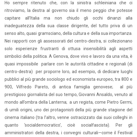
Ho sempre ritenuto che, con la sinistra schleiniana che ci
ritroviamo, la destra al governo sia il meno peggio che potesse
capitare all’Italia ma non chiudo gli occhi dinanzi alla
inadeguatezza della sua classe dirigente, del tutto priva di un
senso alto, quasi gramsciano, della cultura e della sua importanza.
Nei rapporti con gli assessorati del centro-destra, si collezionano
solo esperienze frustranti di ottusa insensibilità agli aspetti
simbolici della politica. A Genova, dove vivo e lavoro da una vita, è
quasi impossibile parlare con le autorità cittadine e regionali (di
centro-destra) per proporre loro, ad esempio, di dedicare luoghi
pubblici al più grande sociologo ed economista europeo, tra 800 e
900, Vilfredo Pareto, di antica famiglia genovese; al più
prestigioso giornalista del suo tempo, Giovanni Ansaldo, venuto al
mondo all’ombra della Lanterna; a un regista, come Pietro Germi,
di umili origini, uno dei protagonisti della più grande stagione del
cinema italiano (tra l’altro, venne ostracizzato dai suoi colleghi in
quanto ‘socialdemocratico’, cioè socialfascista). Per gli
amministratori della destra, i convegni culturali—come il Festival