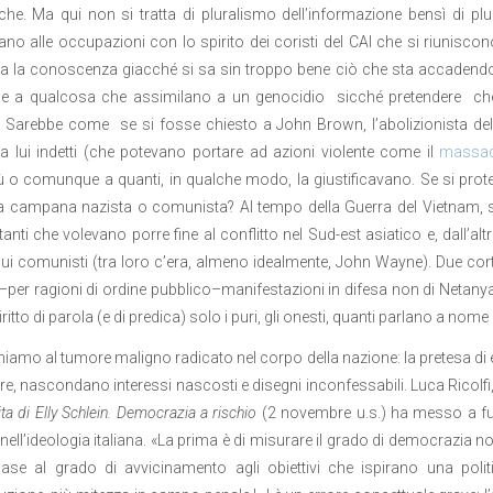
che. Ma qui non si tratta di pluralismo dell’informazione bensì di plu
ano alle occupazioni con lo spirito dei coristi del CAI che si riunisco
 la conoscenza giacché si sa sin troppo bene ciò che sta accadendo 
ine a qualcosa che assimilano a un genocidio sicché pretendere ch
 Sarebbe come se si fosse chiesto a John Brown, l’abolizionista del 
a lui indetti (che potevano portare ad azioni violente come il
massac
ù o comunque a quanti, in qualche modo, la giustificavano. Se si prot
la campana nazista o comunista? Al tempo della Guerra del Vietnam, sui
anti che volevano porre fine al conflitto nel Sud-est asiatico e, dall’al
 sui comunisti (tra loro c’era, almeno idealmente, John Wayne). Due corte
—per ragioni di ordine pubblico–manifestazioni in difesa non di Netanyahu
ritto di parola (e di predica) solo i puri, gli onesti, quanti parlano a no
niamo al tumore maligno radicato nel corpo della nazione: la pretesa di ess
tre, nascondano interessi nascosti e disegni inconfessabili. Luca Ricolfi
ita di Elly Schlein. Democrazia a rischio
(2 novembre u.s.) ha messo a fu
 nell’ideologia italiana. «La prima è di misurare il grado di democrazia non
ase al grado di avvicinamento agli obiettivi che ispirano una polit