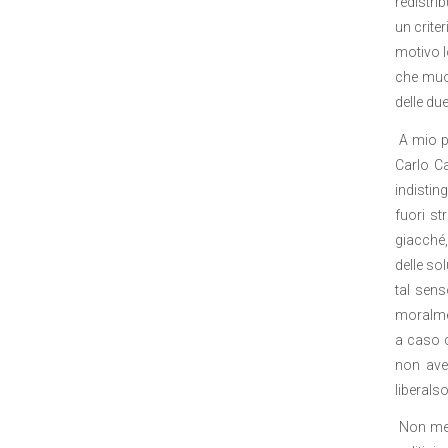
redistri
un crite
motivo l
che muov
delle du
A mio pa
Carlo Ca
indistin
fuori st
giacché, 
delle sol
tal sens
moralmen
a caso c
non ave
liberals
Non mera