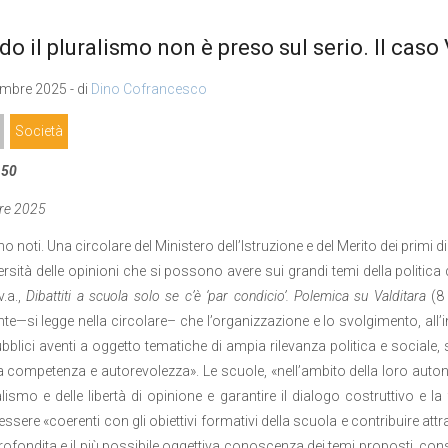
o il pluralismo non è preso sul serio. Il caso 
mbre 2025 - di
Dino Cofrancesco
Società
150
e 2025
ono noti. Una circolare del Ministero dell’Istruzione e del Merito dei primi
versità delle opinioni che si possono avere sui grandi temi della politic
v.a.,
Dibattiti a scuola solo se c’è ‘par condicio’. Polemica su Valditara
(8 
te—si legge nella circolare– che l’organizzazione e lo svolgimento, all’in
ubblici aventi a oggetto tematiche di ampia rilevanza politica e sociale, s
a competenza e autorevolezza». Le scuole, «nell’ambito della loro auton
alismo e delle libertà di opinione e garantire il dialogo costruttivo e la
ssere «coerenti con gli obiettivi formativi della scuola e contribuire attra
ofondita e il più possibile oggettiva conoscenza dei temi proposti, co