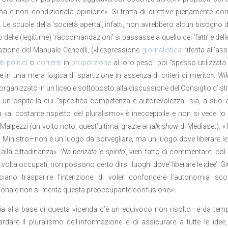
 e non condizionata opinione». Si tratta di direttive pienamente co
a. Le scuole della ‘società aperta’, infatti, non avrebbero alcun bisogno di
 delle (legittime) ‘raccomandazioni’ si passasse a quello dei ‘fatti’ e del
tazione del Manuale Cencelli, («l’espressione
giornalistica
riferita all’as
ti politici
o
correnti
in
proporzione
al loro peso” poi “spesso utilizzata
te in una mera logica di spartizione in assenza di criteri di merito».
Wik
organizzato in un liceo e sottoposto alla discussione del Consiglio d’isti
a un ospite la cui ”specifica competenza e autorevolezza” sia, a suo av
a «al costante rispetto del pluralismo» è ineccepibile e non si vede l
alpezzi (un volto noto, quest’ultima, grazie ai
talk show
di Mediaset). «
al Ministro—non è un luogo da sorvegliare, ma un luogo dove liberare le
alla cittadinanza». ‘
Na penzata ‘e spírito’
, vien fatto di commentare, col
 volta occupati, non possono certo dirsi luoghi dove’ liberare le idee’.
ciano trasparire l’intenzione di voler confondere l’autonomia sco
ionale non si merita questa preoccupante confusione».
ia alla base di questa vicenda c’è un equivoco non risolto—e da temp
rdare il pluralismo dell’informazione e di assicurare a tutte le idee, 