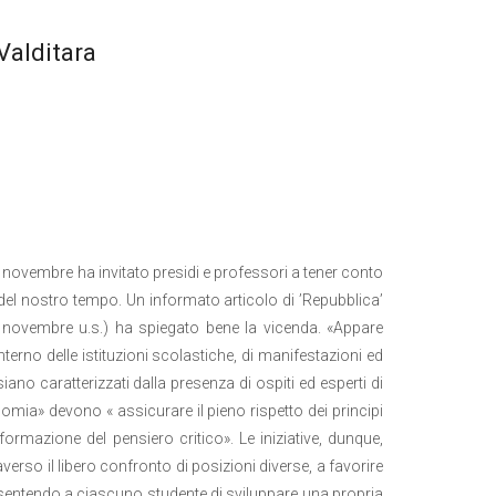
Valditara
 di novembre ha invitato presidi e professori a tener conto
a del nostro tempo. Un informato articolo di ’Repubblica’
novembre u.s.) ha spiegato bene la vicenda. «Appare
terno delle istituzioni scolastiche, di manifestazioni ed
iano caratterizzati dalla presenza di ospiti ed esperti di
omia» devono « assicurare il pieno rispetto dei principi
 formazione del pensiero critico». Le iniziative, dunque,
verso il libero confronto di posizioni diverse, a favorire
nsentendo a ciascuno studente di sviluppare una propria