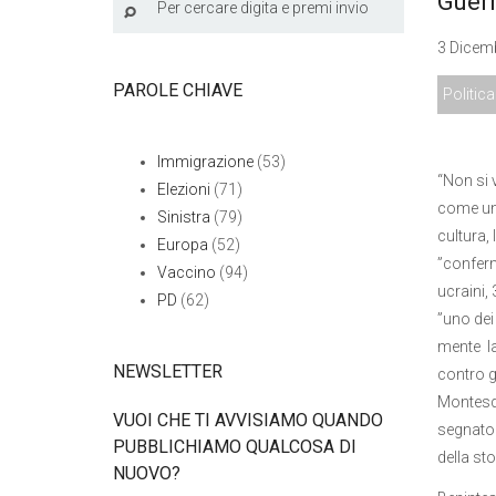
Guerr
3 Dicemb
PAROLE CHIAVE
Politica
Immigrazione
(53)
“Non si 
Elezioni
(71)
come una
Sinistra
(79)
cultura,
Europa
(52)
”conferm
Vaccino
(94)
ucraini, 
PD
(62)
”uno dei 
mente la
NEWSLETTER
contro gl
Montesqu
VUOI CHE TI AVVISIAMO QUANDO
segnato
PUBBLICHIAMO QUALCOSA DI
della st
NUOVO?