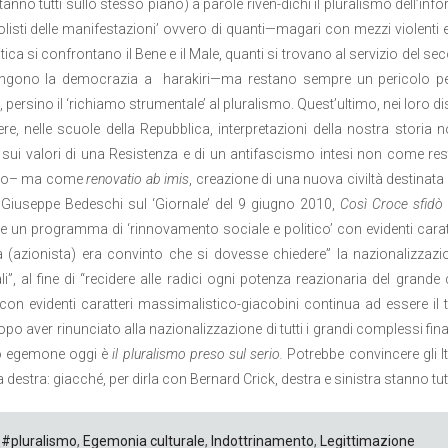
stanno tutti sullo stesso piano) a parole riven-dichi il pluralismo dell’in
isti delle manifestazioni’ ovvero di quanti—magari con mezzi violenti e 
litica si confrontano il Bene e il Male, quanti si trovano al servizio del
ngono la democrazia a harakiri—ma restano sempre un pericolo per l
 persino il ‘richiamo strumentale’ al pluralismo. Quest’ultimo, nei loro dis
e, nelle scuole della Repubblica, interpretazioni della nostra storia
sui valori di una Resistenza e di un antifascismo intesi non come resta
mo– ma come
renovatio ab imis
, creazione di una nuova civiltà destinata
 Giuseppe Bedeschi sul ‘Giornale’ del 9 giugno 2010,
Così Croce sfidò P
re un programma di ‘rinnovamento sociale e politico’ con evidenti ca
 (azionista) era convinto che si dovesse chiedere” la nazionalizzazione
ali”, al fine di “recidere alle radici ogni potenza reazionaria del gra
 con evidenti caratteri massimalistico-giacobini continua ad essere il te
po aver rinunciato alla nazionalizzazione di tutti i grandi complessi finanz
o egemone oggi è
il pluralismo preso sul serio.
Potrebbe convincere gli I
a destra: giacché, per dirla con Bernard Crick, destra e sinistra stanno tu
#pluralismo
,
Egemonia culturale
,
Indottrinamento
,
Legittimazione