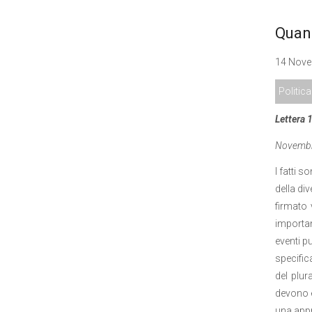
Quand
14 Nove
Politica
Lettera 
Novembr
I fatti s
della di
firmato 
importan
eventi p
specific
del plur
devono e
una appr