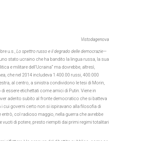
Vistodagenova
bre u.s.,
Lo spettro russo e il degrado delle democrazie
—
uno stato ucraino che ha bandito la lingua russa, la sua
ica e militare dell’Ucraina” ma dovrebbe, altresì,
mea, che nel 2014 includeva 1.400.00 russi, 400.000
destra, al centro, a sinistra condividono le tesi di Morin,
 di essere etichettati come amici di Putin. Viene in
er aderito subito al fronte democratico che si batteva
i cui governi certo non si ispiravano alla filosofia di
 entrò, col radioso maggio, nella guerra che avrebbe
 vuoti di potere, presto riempiti dai primi regimi totalitari