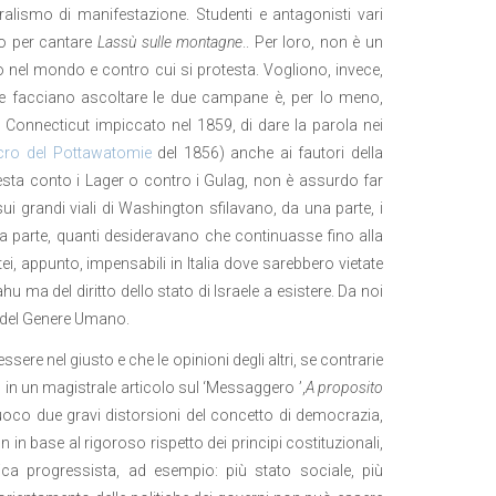
ralismo di manifestazione. Studenti e antagonisti vari
no per cantare
Lassù sulle montagne
.. Per loro, non è un
nel mondo e contro cui si protesta. Vogliono, invece,
e facciano ascoltare le due campane è, per lo meno,
Connecticut impiccato nel 1859, di dare la parola nei
ro del Pottawatomie
del 1856) anche ai fautori della
esta conto i Lager o contro i Gulag, non è assurdo far
 grandi viali di Washington sfilavano, da una parte, i
tra parte, quanti desideravano che continuasse fino alla
i, appunto, impensabili in Italia dove sarebbero vietate
 ma del diritto dello stato di Israele a esistere. Da noi
me del Genere Umano.
ere nel giusto e che le opinioni degli altri, se contrarie
, in un magistrale articolo sul ‘Messaggero ’,
A proposito
oco due gravi distorsioni del concetto di democrazia,
 in base al rigoroso rispetto dei principi costituzionali,
ica progressista, ad esempio: più stato sociale, più