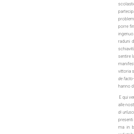
scolasti
partecip
problema
porre f
ingenuo.
raduni d
schiavit
sentire 
manifest
vittoria
de facto
hanno di
E qui ve
alle nos
di un’usc
presenti
ma in b