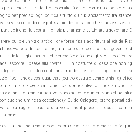
buzione, più mitezza in campo penale.|…| è un errore concettuale grave: l
rio per giudicare il grado di democraticità di un determinato paese, o l
ogico ben preciso: ogni politica è frutto di un bilanciamento fra istanze
ersi verso uno dei due poli sia più democratico che muoversi verso l
e parti politiche—la destra—non sia pienamente legittimata a governare.
rere, qui c’è un vizio antico—che forse risale addirittura all’età del R
ttaneo—quello di ritenere che, alla base delle decisioni dei governi e 
guibile dalle leggi di natura—che prescrive ciò che è giusto, in politi
rada, esporre il paese alla rovina. E’ un costume di casa che non ri
a leggere gli editoriali dei columnist moderati e liberali di oggi come di s
uzioni politiche da essi auspicate (centro-destra o centro-sinistra), ci fo
o una funzione decisiva: ponendosi come sintesi di liberalismo e di 
te quanti della sintesi non volevano saperne e rimanevano attaccati all’un
on qualche luminosa eccezione (v. Guido Calogero) erano portati ad 
vano più ragion d’essere una volta che il paese si fosse incammin
ocialismo.
viglia che una sinistra non ancora secolarizzata e laicizzata (e quind