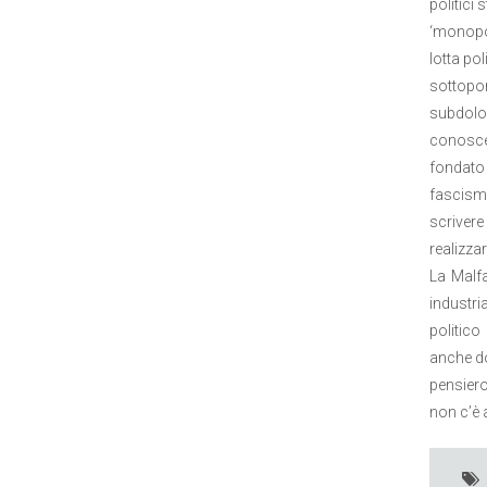
politici 
‘monopol
lotta po
sottopo
subdolo,
conoscer
fondato 
fascis
scrivere
realizza
La Malfa
industri
politico
anche do
pensier
non c’è 