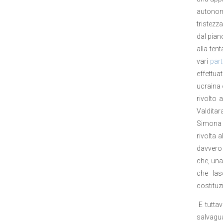
autonoma
tristezz
dal piano
alla ten
vari
parti
effettua
ucraina 
rivolto 
Valditar
Simona M
rivolta 
davvero 
che, una
che las
costituz
E tuttav
salvagua