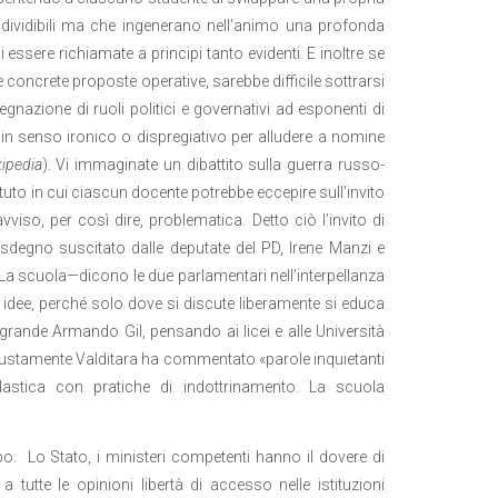
ndividibili ma che ingenerano nell’animo una profonda
 essere richiamate a principi tanto evidenti. E inoltre se
le concrete proposte operative, sarebbe difficile sottrarsi
segnazione di ruoli politici e governativi ad esponenti di
 in senso ironico o dispregiativo per alludere a nomine
ipedia
). Vi immaginate un dibattito sulla guerra russo-
tuto in cui ciascun docente potrebbe eccepire sull’invito
viso, per così dire, problematica. Detto ciò l’invito di
o sdegno suscitato dalle deputate del PD, Irene Manzi e
 La scuola—dicono le due parlamentari nell’interpellanza
 idee, perché solo dove si discute liberamente si educa
 grande Armando Gil, pensando ai licei e alle Università
 Giustamente Valditara ha commentato «parole inquietanti
lastica con pratiche di indottrinamento. La scuola
o. Lo Stato, i ministeri competenti hanno il dovere di
a tutte le opinioni libertà di accesso nelle istituzioni