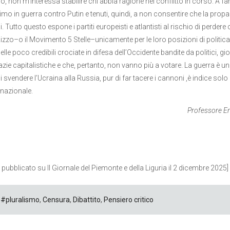
, non m’interessa stabilire chi abbia ragione nel conflitto in corso. A far
imo in guerra contro Putin e tenuti, quindi, a non consentire che la pro
ani. Tutto questo espone i partiti europeisti e atlantisti al rischio di pe
zzo–o il Movimento 5 Stelle–unicamente per le loro posizioni di politica
elle poco credibili crociate in difesa dell’Occidente bandite da politici, giorn
ie capitalistiche e che, pertanto, non vanno più a votare. La guerra è u
 svendere l’Ucraina alla Russia, pur di far tacere i cannoni ,è indice solo 
 nazionale.
Professore Eme
 pubblicato su Il Giornale del Piemonte e della Liguria il 2 dicembre 2025]
#pluralismo
,
Censura
,
Dibattito
,
Pensiero critico