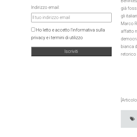
Beninteso
Indirizzo email:
già foss
gli itali
Marco Ri
Ho letto e accetto l'informativa sulla
affatto n
privacy e i termini di utilizzo
democraz
bianca di
retorico
[Articolo