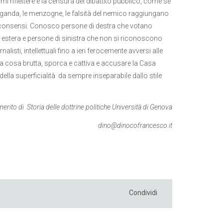
mi riflettere è la censura del dibattito pubblico, come se
paganda, le menzogne, le falsità del nemico raggiungano
rdere consensi. Conosco persone di destra che votano
 estera e persone di sinistra che non si riconoscono
alisti, intellettuali fino a ieri ferocemente avversi alle
na cosa brutta, sporca e cattiva e accusare la Casa
della superficialità da sempre inseparabile dallo stile
rito di Storia delle dottrine politiche Università di Genova
dino@dinocofrancesco.it
Condividi