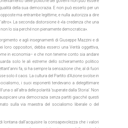
’orientamento delle politiche dei governi non può essere
a qualità della sua democrazia. E non può esserlo per un
 opposte ma entrambe legittime, e nulla autorizza a dire
’altro». La seconda distorsione è «la credenza che una
 E non lo sia perché non pienamente democratica».
isorgimento e agli insegnamenti di Giuseppe Mazzini e di
dei loro oppositori, debba esserci una Verità oggettiva,
ca come in economia– e che non tenerne conto sia andare
guarda solo le ali estreme dello schieramento politico
ettant’anni fa, si ha sempre la sensazione che, al di fuori
sse solo il caos. La cultura del Partito d’Azione svolse in
socialismo, i suoi esponenti tendevano a delegittimare
a o all’altra delle polarità ‘superate dalla Storia’. Non
auspicare una democrazia senza partiti giacché questi
ato sulla via maestra del socialismo liberale o del
i lontana dall’acquisire la consapevolezza che i valori