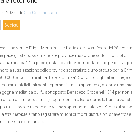
a e retoriche
re 2025 - di
Dino Cofrancesco
Società
vede—ha scritto Edgar Morin in un editoriale del ‘Manifesto’ del 28 novem
 pace giusta possa mettere le province russofone sotto il controllo di 
 la sua musica.”. “La pace giusta dovrebbe comportare l’indipendenza polit
are la russizzazione delle province separatiste e uno statuto per la Cri
300.000 tartari, primi abitanti della Crimea” .Sono molti gli italiani che, a 
massimi intellettuali contemporanei”, ma, a riprenderle, si corre il rischio
 gogna mediatica cui fu sottoposto Benedetto Croce nel 1914 per non av
i autoritari imperi centrali (magari con un alleato come la Russia zarista 
ieu). Il filosofo napoletano venne soprannominato von Kreuz e il paese
 la
finis Europae
e fatto registrare milioni di morti, distruzioni spaventose e
oria, nazista e comunista.