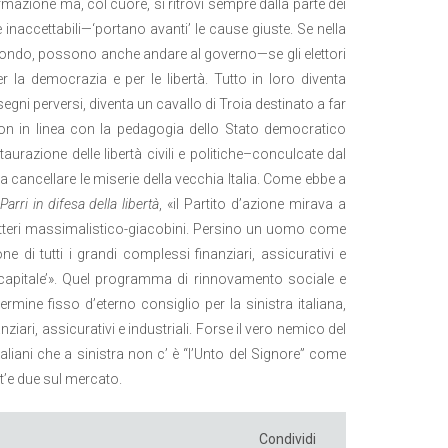
formazione ma, col cuore, si ritrovi sempre dalla parte dei
inaccettabili—‘portano avanti’ le cause giuste. Se nella
 secondo, possono anche andare al governo—se gli elettori
a democrazia e per le libertà. Tutto in loro diventa
egni perversi, diventa un cavallo di Troia destinato a far
 non in linea con la pedagogia dello Stato democratico
urazione delle libertà civili e politiche–conculcate dal
 a cancellare le miserie della vecchia Italia. Come ebbe a
arri in difesa della libertà
, «il Partito d’azione mirava a
ratteri massimalistico-giacobini. Persino un uomo come
 di tutti i grandi complessi finanziari, assicurativi e
nde capitale’». Quel programma di rinnovamento sociale e
rmine fisso d’eterno consiglio per la sinistra italiana,
iari, assicurativi e industriali. Forse il vero nemico del
taliani che a sinistra non c’ è “l’Unto del Signore” come
tt’e due sul mercato.
Condividi