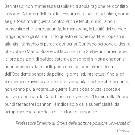
Beninteso, non m’interessa stabilire chi abbia ragione nel conflitto
in corso. A farmi riflettere è la censura del dibattito pubblico, come
se già fossimo in guerra contro Putin e tenuti, quindi, a non
consentire che la propaganda, le menzogne, le falsità del nemico
raggiungano gli italiani. Tutto questo espone i partiti europeisti e
atlantisti al rischio di perdere consensi. Conosco persone di destra
che votano Marco Rizzo–o il Movimento 5 Stelle–unicamente per
le loro posizioni di politica estera e persone di sinistra che non si
riconoscono affatto nelle poco credibili crociate in difesa
dell’Occidente bandite da politici, giornalisti, intellettuali fino a ieri
ferocemente avversi alle democrazie capitalistiche e che, pertanto,
non vanno più a votare. La guerra è una cosa brutta, sporca e
cattiva e accusare la Casa bianca di svendere l’Ucraina alla Russia,
pur di far tacere i cannoni ,è indice solo della superficialità da
sempre inseparabile dallo stile retorico nazionale.
Professore Emerito di Storia delle dottrine politiche Università di
Genova