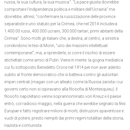
russa, la sua cultura, la sua musica.”. “La pace giusta dovrebbe
comportare l’indipendenza politica e militare dell’Ucraina” ma
dovrebbe, altresì, ”confermare la russizzazione delle province
separatiste e uno statuto per la Crimea, che nel 2014 includeva
1.400.00 russi, 400.000 ucraini, 300.000 tartari, primi abitanti della
Crimea” .Sono molti gli italiani che, a destra, al centro, a sinistra
condividono le tesi di Morin, ”uno dei massimi intellettuali
contemporanei”, ma, a riprenderle, si corre il rischio di essere
etichettati come amici di Putin. Viene in mente la gogna mediatica
cui fu sottoposto Benedetto Croce nel 1914 per non aver aderito
subito al fronte democratico che si batteva contro gli autoritari
imperi centrali (magari con un alleato come la Russia zarista i cui
governi certo non si ispiravano alla filosofia di Montesquieu). Il
filosofo napoletano venne soprannominato von Kreuz e il paese
entrò, col radioso maggio, nella guerra che avrebbe segnato la
finis
Europae
e fatto registrare milioni di morti, distruzioni spaventose e
vuoti di potere, presto riempiti dai primi regimi totalitari della storia,
nazista e comunista.