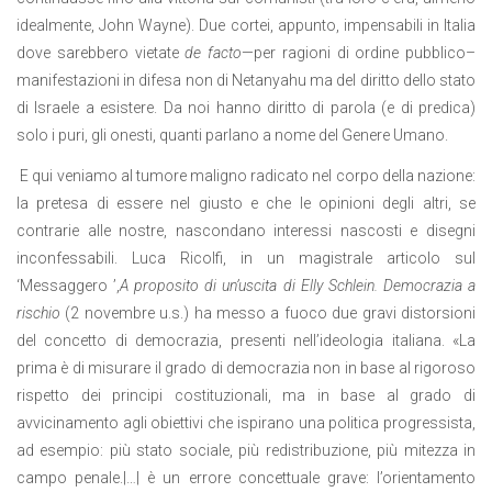
idealmente, John Wayne). Due cortei, appunto, impensabili in Italia
dove sarebbero vietate
de facto
—per ragioni di ordine pubblico–
manifestazioni in difesa non di Netanyahu ma del diritto dello stato
di Israele a esistere. Da noi hanno diritto di parola (e di predica)
solo i puri, gli onesti, quanti parlano a nome del Genere Umano.
E qui veniamo al tumore maligno radicato nel corpo della nazione:
la pretesa di essere nel giusto e che le opinioni degli altri, se
contrarie alle nostre, nascondano interessi nascosti e disegni
inconfessabili. Luca Ricolfi, in un magistrale articolo sul
‘Messaggero ’,
A proposito di un’uscita di Elly Schlein. Democrazia a
rischio
(2 novembre u.s.) ha messo a fuoco due gravi distorsioni
del concetto di democrazia, presenti nell’ideologia italiana. «La
prima è di misurare il grado di democrazia non in base al rigoroso
rispetto dei principi costituzionali, ma in base al grado di
avvicinamento agli obiettivi che ispirano una politica progressista,
ad esempio: più stato sociale, più redistribuzione, più mitezza in
campo penale.|…| è un errore concettuale grave: l’orientamento