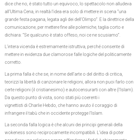
dice che no, è stato tutto un equivoco, lo spettacolo non alludeva
all’Ultima Cena, in realtà l’idea era solo di mettere in scena “una
grande festa pagana, legata agli dei dell’Olimpo”. E la direttrice della
comunicazione, per mettere fine alle polemiche, taglia corto e
dichiara: “Se qualcuno è stato offeso, noi ce ne scusiamo”.
L’intera vicenda è estremamente istruttiva, perché consente di
mettere in evidenza due clamorose falle logiche del politicamente
corretto.
La prima falla è che se, in nome dell’arte o del diritto di critica,
teorizzi la libertà di canzonare le religioni, allora non puoi farlo con
certe religioni (il cristianesimo) e autocensurarti con altre (l’Islam).
Da questo punto di vista, sono stati più coerenti i
vignettisti di Charlie Hebdo, che hanno avuto il coraggio di
infrangere il tabù che in occidente protegge l’Islam.
La seconda falla logica è che alcuni dei principi generali della
wokeness sono reciprocamente incompatibili. L’idea di poter