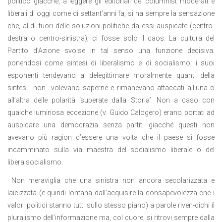
politico giacché, a leggere gli editoriali dei columnist moderati e
liberali di oggi come di settant’anni fa, si ha sempre la sensazione
che, al di fuori delle soluzioni politiche da essi auspicate (centro-
destra o centro-sinistra), ci fosse solo il caos. La cultura del
Partito d’Azione svolse in tal senso una funzione decisiva:
ponendosi come sintesi di liberalismo e di socialismo, i suoi
esponenti tendevano a delegittimare moralmente quanti della
sintesi non volevano saperne e rimanevano attaccati all’una o
all’altra delle polarità ‘superate dalla Storia’. Non a caso con
qualche luminosa eccezione (v. Guido Calogero) erano portati ad
auspicare una democrazia senza partiti giacché questi non
avevano più ragion d’essere una volta che il paese si fosse
incamminato sulla via maestra del socialismo liberale o del
liberalsocialismo.
Non meraviglia che una sinistra non ancora secolarizzata e
laicizzata (e quindi lontana dall’acquisire la consapevolezza che i
valori politici stanno tutti sullo stesso piano) a parole riven-dichi il
pluralismo dell’informazione ma, col cuore, si ritrovi sempre dalla