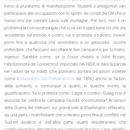
bensì di pluralismo di manifestazione. Studenti e antagonisti vari
partecipano alle occupazioni con lo spirito dei coristi del CAI che si
riuniscono per cantare
Lassù sulle montagne
.. Per loro, non è un
problema la conoscenza giacché si sa sin troppo bene ciò che sta
accadendo nel mondo e contro cui si protesta. Vogliono, invece,
porre fine a qualcosa che assimilano a un genocidio sicché
pretendere che facciano ascoltare le due campane è, per lo meno,
ingenuo. Sarebbe come se si fosse chiesto a John Brown,
l’abolizionista del Connecticut impiccato nel 1859, di dare la parola
nei raduni da lui indetti (che potevano portare ad azioni violente
come il
massacro del Pottawatomie
del 1856) anche ai fautori
della schiavitù o comunque a quanti, in qualche modo, la
giustificavano. Se si protesta conto i Lager o contro i Gulag, non è
assurdo far sentire la campana nazista o comunista? Al tempo
della Guerra del Vietnam, sui grandi viali di Washington sfilavano,
da una parte, i manifestanti che volevano porre fine al conflitto nel
Sud-est asiatico e, dall’altra parte, quanti desideravano che
continuasse fino alla vittoria sui comunisti (tra loro c’era, almeno