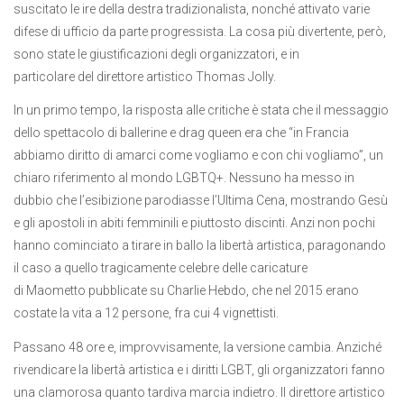
suscitato le ire della destra tradizionalista, nonché attivato varie
difese di ufficio da parte progressista. La cosa più divertente, però,
sono state le giustificazioni degli organizzatori, e in
particolare del direttore artistico Thomas Jolly.
In un primo tempo, la risposta alle critiche è stata che il messaggio
dello spettacolo di ballerine e drag queen era che “in Francia
abbiamo diritto di amarci come vogliamo e con chi vogliamo”, un
chiaro riferimento al mondo LGBTQ+. Nessuno ha messo in
dubbio che l’esibizione parodiasse l’Ultima Cena, mostrando Gesù
e gli apostoli in abiti femminili e piuttosto discinti. Anzi non pochi
hanno cominciato a tirare in ballo la libertà artistica, paragonando
il caso a quello tragicamente celebre delle caricature
di Maometto pubblicate su Charlie Hebdo, che nel 2015 erano
costate la vita a 12 persone, fra cui 4 vignettisti.
Passano 48 ore e, improvvisamente, la versione cambia. Anziché
rivendicare la libertà artistica e i diritti LGBT, gli organizzatori fanno
una clamorosa quanto tardiva marcia indietro. Il direttore artistico