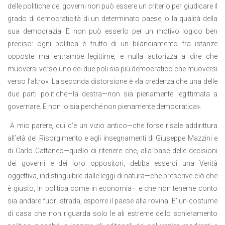
delle politiche dei governi non può essere un criterio per giudicare il
grado di democraticità di un determinato paese, o la qualità della
sua democrazia. E non può esserlo per un motivo logico ben
preciso: ogni politica è frutto di un bilanciamento fra istanze
opposte ma entrambe legittime, e nulla autorizza a dire che
muoversi verso uno dei due poli sia più democratico che muoversi
verso l’altro». La seconda distorsione è «la credenza che una delle
due parti politiche—la destra—non sia pienamente legittimata a
governare. E non lo sia perché non pienamente democratica».
A mio parere, qui c’è un vizio antico—che forse risale addirittura
all’età del Risorgimento e agli insegnamenti di Giuseppe Mazzini e
di Carlo Cattaneo—quello di ritenere che, alla base delle decisioni
dei governi e dei loro oppositori, debba esserci una Verità
oggettiva, indistinguibile dalle leggi di natura—che prescrive ciò che
è giusto, in politica come in economia– e che non tenerne conto
sia andare fuori strada, esporre il paese alla rovina. E’ un costume
di casa che non riguarda solo le ali estreme dello schieramento