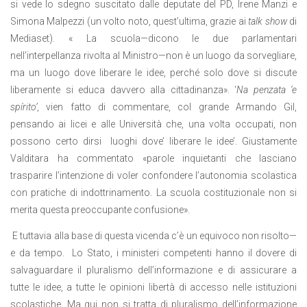
si vede lo sdegno suscitato dalle deputate del PD, Irene Manzi e
Simona Malpezzi (un volto noto, quest’ultima, grazie ai
talk show
di
Mediaset). « La scuola—dicono le due parlamentari
nell’interpellanza rivolta al Ministro—non è un luogo da sorvegliare,
ma un luogo dove liberare le idee, perché solo dove si discute
liberamente si educa davvero alla cittadinanza». ‘
Na penzata ‘e
spírito’
, vien fatto di commentare, col grande Armando Gil,
pensando ai licei e alle Università che, una volta occupati, non
possono certo dirsi luoghi dove’ liberare le idee’. Giustamente
Valditara ha commentato «parole inquietanti che lasciano
trasparire l’intenzione di voler confondere l’autonomia scolastica
con pratiche di indottrinamento. La scuola costituzionale non si
merita questa preoccupante confusione».
E tuttavia alla base di questa vicenda c’è un equivoco non risolto—
e da tempo. Lo Stato, i ministeri competenti hanno il dovere di
salvaguardare il pluralismo dell’informazione e di assicurare a
tutte le idee, a tutte le opinioni libertà di accesso nelle istituzioni
scolastiche. Ma qui non si tratta di pluralismo dell’informazione