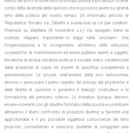
Merito dei primi di novembre ha invitato presidi e professori a tener
conto della diversità delle opinioni che si possono avere sui grandi
temi della politica del nostro tempo. Un informato articolo di
’Repubblica’ firmato v.a.,
Dibattiti a scuola solo se c’è ‘par condicio’.
Polemica su Valditara
(8 novembre u.s.) ha spiegato bene la
vicenda. «Appare importante—si legge nella circolare– che
l’organizzazione e lo svolgimento, all’interno delle istituzioni
scolastiche, di manifestazioni ed eventi pubblici aventi a oggetto
tematiche di ampia rilevanza politica e sociale, siano caratterizzati
dalla presenza di ospiti ed esperti di specifica competenza e
autorevolezza». Le scuole, «nell’ambito della loro autonomia»
devono « assicurare il pieno rispetto dei principi del pluralismo e
delle libertà di opinione e garantire il dialogo costruttivo e la
formazione del pensiero critico». Le iniziative, dunque, devono
essere «coerenti con gli obiettivi formativi della scuola e contribuire
attraverso il libero confronto di posizioni diverse, a favorire una
approfondita e il più possibile oggettiva conoscenza dei temi
proposti, consentendo a ciascuno studente di sviluppare una