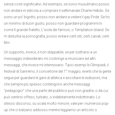
senza costi significativi. Ad esempio, se sono musulmano posso
non andare in edicola a comprare il settimanale Charlie Hebdo. Se
sono un po’ bigotto, posso non andare a vedere il gay Pride. Se ho
un minimo di buon gusto, posso non guardare programmi tv
come Il grande fratello, L’isola dei famosi, o Temptation Island. Se
m disturba la pornografia, posso evitare certi siti, certi canali, certi
film.
Un supporto, invece, è non skippabile, se per sottrarsi a un
messaggio indesiderato mi costringe a rinunciare ad altri
messaggi, che invece mi interessano. Tipici esempi le Olimpiadi, il
festival di Sanremo, il concertone del 1° maggio, eventi che la gente
segue per guardare le gare di atletica e ascoltare le esibizioni, ma
che sempre più spesso contengono anche messaggi
“pedagogici” che una parte del pubblico può non gradire, o da cui
può sentirsi offeso, turbato, o indebitamente indottrinato. Lo
stesso discorso, su scala molto minore, vale per i numerosi pop-
up che ci balzano addosso mentre leggiamo un articolo o