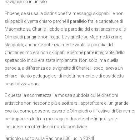
navighiamo in un sito.
Ebbene, se si usa la distinzione fra messaggi skippabili e non
skippabili diventa chiaro perché il parallelo fra le caricature di
Maometto su Charlie Hebdo e la parodia del cristianesimo alle
Olimpiadi parigine non regge. Le vignette su Maometto erano
skippabili, anche se potenzialmente virali. La parodia del
Cristianesimo era non skippabile perché parte integrante dello
spettacolo in cui era stata impiantata. Non solo, ma quella
parodia, a differenza delle vignette di Charlie Hebdo, aveva un
chiaro intento pedagogico, di indottrinamento e di cosiddetta
sensibilizzazione.
È questa la scorrettezza, la mossa subdola cui le direzioni
artistiche non riescono più a sottrarsi: approfittare di un grande
evento, come possono essere le Olimpiadi o il Festival di Sanremo,
per imporre a tutti un messaggio di parte, che finge di voler
includere ma offende chi non lo condivide.
[articolo uscito sulla Ragione il 30 luglio 2024]