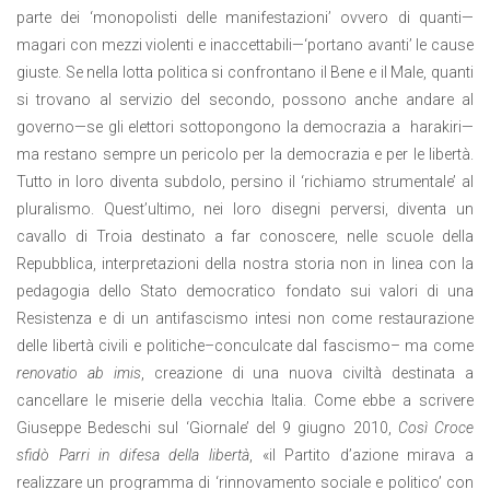
parte dei ‘monopolisti delle manifestazioni’ ovvero di quanti—
magari con mezzi violenti e inaccettabili—‘portano avanti’ le cause
giuste. Se nella lotta politica si confrontano il Bene e il Male, quanti
si trovano al servizio del secondo, possono anche andare al
governo—se gli elettori sottopongono la democrazia a harakiri—
ma restano sempre un pericolo per la democrazia e per le libertà.
Tutto in loro diventa subdolo, persino il ‘richiamo strumentale’ al
pluralismo. Quest’ultimo, nei loro disegni perversi, diventa un
cavallo di Troia destinato a far conoscere, nelle scuole della
Repubblica, interpretazioni della nostra storia non in linea con la
pedagogia dello Stato democratico fondato sui valori di una
Resistenza e di un antifascismo intesi non come restaurazione
delle libertà civili e politiche–conculcate dal fascismo– ma come
renovatio ab imis
, creazione di una nuova civiltà destinata a
cancellare le miserie della vecchia Italia. Come ebbe a scrivere
Giuseppe Bedeschi sul ‘Giornale’ del 9 giugno 2010,
Così Croce
sfidò Parri in difesa della libertà
, «il Partito d’azione mirava a
realizzare un programma di ‘rinnovamento sociale e politico’ con