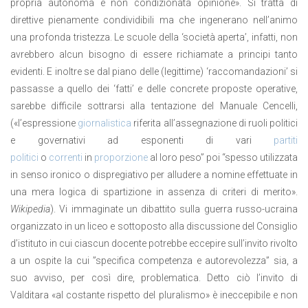
propria autonoma e non condizionata opinione». Si tratta di
direttive pienamente condividibili ma che ingenerano nell’animo
una profonda tristezza. Le scuole della ‘società aperta’, infatti, non
avrebbero alcun bisogno di essere richiamate a principi tanto
evidenti. E inoltre se dal piano delle (legittime) ‘raccomandazioni’ si
passasse a quello dei ‘fatti’ e delle concrete proposte operative,
sarebbe difficile sottrarsi alla tentazione del Manuale Cencelli,
(«l’espressione
giornalistica
riferita all’assegnazione di ruoli politici
e governativi ad esponenti di vari
partiti
politici
o
correnti
in
proporzione
al loro peso” poi “spesso utilizzata
in senso ironico o dispregiativo per alludere a nomine effettuate in
una mera logica di spartizione in assenza di criteri di merito».
Wikipedia
). Vi immaginate un dibattito sulla guerra russo-ucraina
organizzato in un liceo e sottoposto alla discussione del Consiglio
d’istituto in cui ciascun docente potrebbe eccepire sull’invito rivolto
a un ospite la cui ”specifica competenza e autorevolezza” sia, a
suo avviso, per così dire, problematica. Detto ciò l’invito di
Valditara «al costante rispetto del pluralismo» è ineccepibile e non