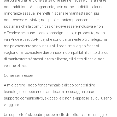
parodiare una religione senza offenderne i fedeli è chiaramente
contraddittoria. Analogamente, se in nome dei diritti di alcune
minoranze sessuali ne metti in scena le manifestazioni più
controverse e divisive, non puoi – contemporaneamente –
sostenere che la comunicazione deve essere inclusiva e non
offendere nessuno. Il caso paradigmatico, in proposito, sono i
vari Pride e pseudo-Pride, che sono certamente più che legittimi,
ma palesemente poco inclusivi. Il problema logico è che si
vogliono far coesistere due principi incompatibili: il diritto di alcuni
di manifestare sé stessi in totale libertà, e il diritto di altri di non
venirne offesi.
Come se ne esce?
A mio parere il nodo fondamentale è di tipo per così dire
tecnologico: dobbiamo classificare i messaggi in base al
supporto comunicativo, skippabile o non skippabile, su cui usano
viaggiare.
Un supporto è skippabile, se permette di sottrarsi al messaggio