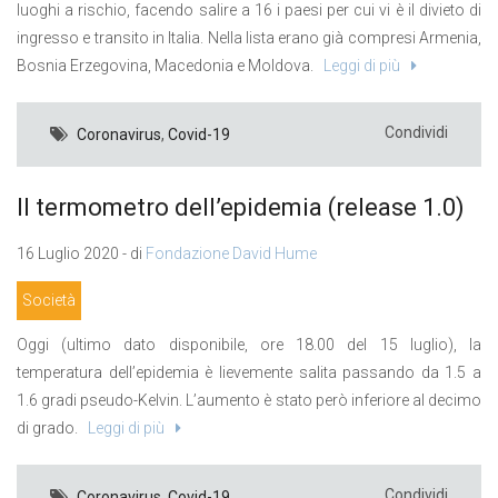
luoghi a rischio, facendo salire a 16 i paesi per cui vi è il divieto di
ingresso e transito in Italia. Nella lista erano già compresi Armenia,
Bosnia Erzegovina, Macedonia e Moldova.
Leggi di più
Condividi
Coronavirus
,
Covid-19
Il termometro dell’epidemia (release 1.0)
16 Luglio 2020 - di
Fondazione David Hume
Società
Oggi (ultimo dato disponibile, ore 18.00 del 15 luglio), la
temperatura dell’epidemia è lievemente salita passando da 1.5 a
1.6 gradi pseudo-Kelvin. L’aumento è stato però inferiore al decimo
di grado.
Leggi di più
Condividi
Coronavirus
,
Covid-19
,