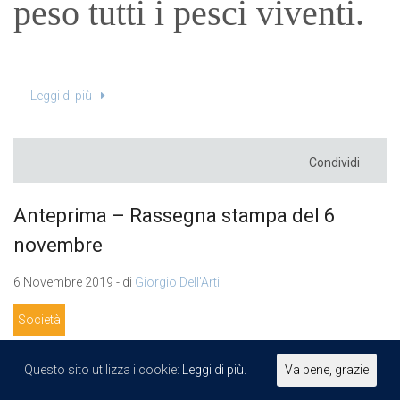
peso tutti i pesci viventi.
Leggi di più
Condividi
Anteprima – Rassegna stampa del 6
novembre
6 Novembre 2019 - di
Giorgio Dell'Arti
Società
Clamoroso
Questo sito utilizza i cookie:
Leggi di più.
Va bene, grazie