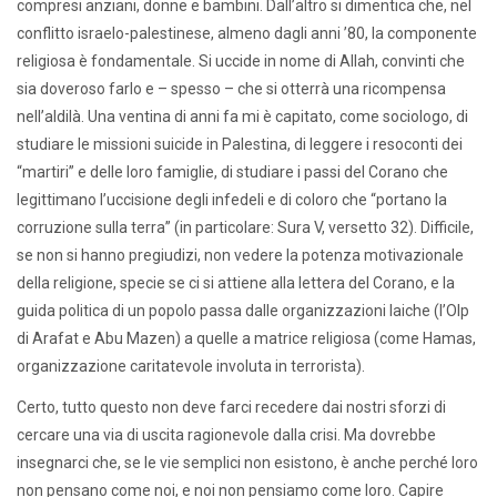
compresi anziani, donne e bambini. Dall’altro si dimentica che, nel
conflitto israelo-palestinese, almeno dagli anni ’80, la componente
religiosa è fondamentale. Si uccide in nome di Allah, convinti che
sia doveroso farlo e – spesso – che si otterrà una ricompensa
nell’aldilà. Una ventina di anni fa mi è capitato, come sociologo, di
studiare le missioni suicide in Palestina, di leggere i resoconti dei
“martiri” e delle loro famiglie, di studiare i passi del Corano che
legittimano l’uccisione degli infedeli e di coloro che “portano la
corruzione sulla terra” (in particolare: Sura V, versetto 32). Difficile,
se non si hanno pregiudizi, non vedere la potenza motivazionale
della religione, specie se ci si attiene alla lettera del Corano, e la
guida politica di un popolo passa dalle organizzazioni laiche (l’Olp
di Arafat e Abu Mazen) a quelle a matrice religiosa (come Hamas,
organizzazione caritatevole involuta in terrorista).
Certo, tutto questo non deve farci recedere dai nostri sforzi di
cercare una via di uscita ragionevole dalla crisi. Ma dovrebbe
insegnarci che, se le vie semplici non esistono, è anche perché loro
non pensano come noi, e noi non pensiamo come loro. Capire