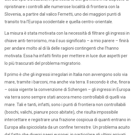
ripristinare i controlli alle numerose località di frontiera con la
Slovenia, a partire dal valico Fernetti, uno dei maggiori punti di
transito tra l’Europa occidentale e quella centro-orientale.
La misura è stata motivata con la necessità di filtrare gli ingressi in
chiave anti-terrorismo, ma il suo significato – a mio parere – finirà
per andare molto al di là delle ragioni contingenti che l’hanno
motivata. Essa ha infatti finito per mettere in luce due aspetti per
lo più trascurati del problema migratorio.
Il primo è che gli ingressi irregolari in Italia non avvengono solo via
mare, tramite i barconi, ma anche via terra. Il secondo è che, finora
– ossia vigente la convenzione di Schengen – gli ingressi in Europa
via terra sono sempre stati ancora meno controllabili di quelli via
mare. Tali e tanti, infatti, sono i punti di frontiera non controllabili
(boschi, valichi, pianure poco abitate), che risulta impossibile
intercettare e registrare una frazione cospicua di quanti entrano in
Europa alla spicciolata da un confine terrestre. Un problema acuito
dal fatto che diversi paesi europei, in particolare gli ultimi arrivati