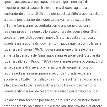
spesso accade, la preoccupazione principale non sarà di
ricostruire i nessi causali fra eventi ma di dare ragione a un
contendente e torto all’altro. La storia del conflitto arabo-israeliano
si presta perfettamente a questa deriva narrativa, perché in
effetti è facilissimo raccontarla come una serie di azioni e
reazioni: proclamazione dello Stato di Israele, guerra degli Stati
circostanti per distruggere il nuovo Stato, risposta vittoriosa di
Israele e annessione di nuovi territori, nuova guerra contro Israele
(guerra dei 6 giorni, 1967), nuova espansione di Israele che si
annette la penisola del Sinai, nuova aggressione degli Stati arabi
(guerra dello Yom Kippur, 1973), nuove annessioni e occupazioni di
terra da parte di Israele, proliferazione dei gruppi terroristici,
rappresaglie israeliane, prima e seconda Intifada, eccetera
eccetera…. Il tutto intervallato da innumerevoli tentativi di arrivare
alla pace, per lo più basati sullo scambio fra riconoscimento di
Israele e ritiri parziali dell’esercito israeliano dai territori occupati.
C’è anche una seconda possibilità, però. Ed è che gli storici non si
dividano fra filo-palestinesi e filo-israeliani, ma provino a guardare