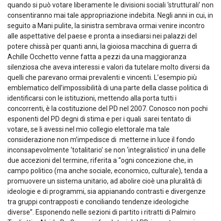
quando si può votare liberamente le divisioni sociali ‘strutturali’ non
consentiranno mai tale appropriazione indebita. Negli anni in cui, in
seguito a Mani pulite, la sinistra sembrava ormai venire incontro
alle aspettative del paese e pronta a insediarsi nei palazzi del
potere chissà per quanti anni, la gioiosa macchina di guerra di
Achille Occhetto venne fatta a pezzi da una maggioranza
silenziosa che aveva interessi e valori da tutelare molto diversi da
quelli che parevano ormai prevalenti e vincenti. L’esempio più
emblematico dell’impossibilità di una parte della classe politica di
identificarsi con le istituzioni, mettendo alla porta tutti i
concorrenti, è la costituzione del PD nel 2007. Conosco non pochi
esponenti del PD degni di stima e per i quali sarei tentato di
votare, se li avessi nel mio collegio elettorale ma tale
considerazione non m’impedisce di metterne in luce il fondo
inconsapevolmente ‘totalitario’ se non ‘integralistico’ in una delle
due accezioni del termine, riferita a “ogni concezione che, in
campo politico (ma anche sociale, economico, culturale), tenda a
promuovere un sistema unitario, ad abolire cioè una pluralità di
ideologie e di programmi, sia appianando contrasti e divergenze
tra gruppi contrapposti e conciliando tendenze ideologiche
diverse”. Esponendo nelle sezioni di partito i ritratti di Palmiro