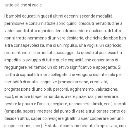
tutto ciò che si vuole.
I bambini educati in questi ultimi decenni secondo modalità
permissive e consumistiche sono quindi cresciuti nell’abitudine a
veder soddisfatto ogni desiderio di possedere qualcosa; di fatto
non si tratta nemmeno di un vero desiderio, che richiederebbe ben
altra consapevolezza, ma di un impulso, una voglia, un capriccio
momentaneo. L’immediato passaggio da questo al possesso ha
impedito lo sviluppo di tutte quelle capacità che consentono di
raggiungere nel tempo un obiettivo significativo e appagante. Si
tratta di capacità tra loro collegate che vengono distinte solo per
comodità di analisi: cognitive (immaginazione, creatività,
progettazione di uno o più percorsi, aggiramento, valutazione,
ecc.), emotive (saper rimandare, avere pazienza, perseverare,
gestire la paura e l’ansia, scegliere, riconoscere i limiti, ecc.), sociali
(empatia, sapersi mettere dal punto di vista altrui, tenere conto dei
desideri altrui, saper coinvolgere gli altri, saper cooperare per uno
scopo comune, ecc.). È stata al contrario favorita l’impulsività, con