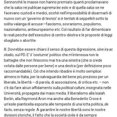
Sennonché le masse non hanno premiato quanti proclamavano
che la
salus rei publicae suprema lex esto
e di quella
salus
se ne
facevano custodi e medici, sicché nell’impossibilità di disarmarli di
nuovo con un ‘governo di tecnici’ si è tentati di seppellirli sotto la
solita valanga di accuse—fascismo, sovranismo, populismo,
nazionalismo, antieuropeismo etc. Col risultato di far dimenticare
le reali pecche dell’esecutivo di centro-destra e le proposte di leggi
sbagliate o abortite.
III. Dovrebbe essere chiaro il senso di questa digressione,
sine ira ac
studio,
sul PD. E’ il ‘costume’ politico che m’interessa non le
battaglie che non finiscono mai tra una sinistra (che si crede
votata dalle persone per bene) e una destra (per definizione poco
raccomandabile). Ciò che intendo ribadire è molto semplice:
almeno in Italia, per la salvaguardia del bene più prezioso per un
liberale, la libertà – di parola, di associazione, di critica etc. – non
c’è da fare alcun affidamento sulla
political culture
, insegnata nelle
Università, propagata dai mass media. Il liberalismo alla Isaiah
Berlin, alla Raymond Aron ma anche alla Benedetto Croce è
un’esile pianticella esposta alle tempeste di una lotta politica,
de
facto
, senza regole. A garantire le nostre libertà sono le nostre
divisioni storiche, il fatto che la società civile è da sempre