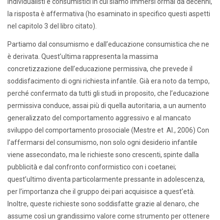
individualisti e consumistici in cui siamo immersi ormai da decenni,
la risposta è affermativa (ho esaminato in specifico questi aspetti
nel capitolo 3 del libro citato).
Partiamo dal consumismo e dall’educazione consumistica che ne
è derivata. Quest’ultima rappresenta la massima
concretizzazione dell’educazione permissiva, che prevede il
soddisfacimento di ogni richiesta infantile. Già era noto da tempo,
perché confermato da tutti gli studi in proposito, che l’educazione
permissiva conduce, assai più di quella autoritaria, a un aumento
generalizzato del comportamento aggressivo e al mancato
sviluppo del comportamento prosociale (Mestre et Al., 2006) Con
l’affermarsi del consumismo, non solo ogni desiderio infantile
viene assecondato, ma le richieste sono crescenti, spinte dalla
pubblicità e dal confronto conformistico con i coetanei;
quest’ultimo diventa particolarmente pressante in adolescenza,
per l’importanza che il gruppo dei pari acquisisce a quest’età.
Inoltre, queste richieste sono soddisfatte grazie al denaro, che
assume così un grandissimo valore come strumento per ottenere