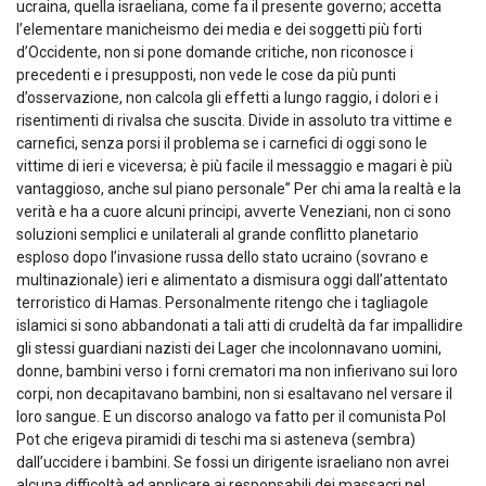
ucraina, quella israeliana, come fa il presente governo; accetta
l’elementare manicheismo dei media e dei soggetti più forti
d’Occidente, non si pone domande critiche, non riconosce i
precedenti e i presupposti, non vede le cose da più punti
d’osservazione, non calcola gli effetti a lungo raggio, i dolori e i
risentimenti di rivalsa che suscita. Divide in assoluto tra vittime e
carnefici, senza porsi il problema se i carnefici di oggi sono le
vittime di ieri e viceversa; è più facile il messaggio e magari è più
vantaggioso, anche sul piano personale” Per chi ama la realtà e la
verità e ha a cuore alcuni principi, avverte Veneziani, non ci sono
soluzioni semplici e unilaterali al grande conflitto planetario
esploso dopo l’invasione russa dello stato ucraino (sovrano e
multinazionale) ieri e alimentato a dismisura oggi dall’attentato
terroristico di Hamas. Personalmente ritengo che i tagliagole
islamici si sono abbandonati a tali atti di crudeltà da far impallidire
gli stessi guardiani nazisti dei Lager che incolonnavano uomini,
donne, bambini verso i forni crematori ma non infierivano sui loro
corpi, non decapitavano bambini, non si esaltavano nel versare il
loro sangue. E un discorso analogo va fatto per il comunista Pol
Pot che erigeva piramidi di teschi ma si asteneva (sembra)
dall’uccidere i bambini. Se fossi un dirigente israeliano non avrei
alcuna difficoltà ad applicare ai responsabili dei massacri nel