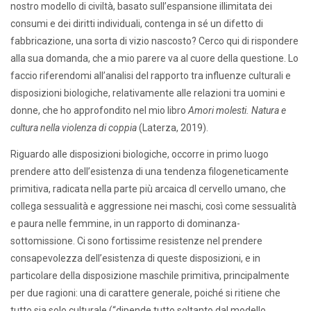
nostro modello di civiltà, basato sull’espansione illimitata dei
consumi e dei diritti individuali, contenga in sé un difetto di
fabbricazione, una sorta di vizio nascosto? Cerco qui di rispondere
alla sua domanda, che a mio parere va al cuore della questione. Lo
faccio riferendomi all’analisi del rapporto tra influenze culturali e
disposizioni biologiche, relativamente alle relazioni tra uomini e
donne, che ho approfondito nel mio libro
Amori molesti. Natura e
cultura nella violenza di coppia
(Laterza, 2019).
Riguardo alle disposizioni biologiche, occorre in primo luogo
prendere atto dell’esistenza di una tendenza filogeneticamente
primitiva, radicata nella parte più arcaica dl cervello umano, che
collega sessualità e aggressione nei maschi, così come sessualità
e paura nelle femmine, in un rapporto di dominanza-
sottomissione. Ci sono fortissime resistenze nel prendere
consapevolezza dell’esistenza di queste disposizioni, e in
particolare della disposizione maschile primitiva, principalmente
per due ragioni: una di carattere generale, poiché si ritiene che
tutto sia solo culturale (“dipende tutto soltanto dal modello