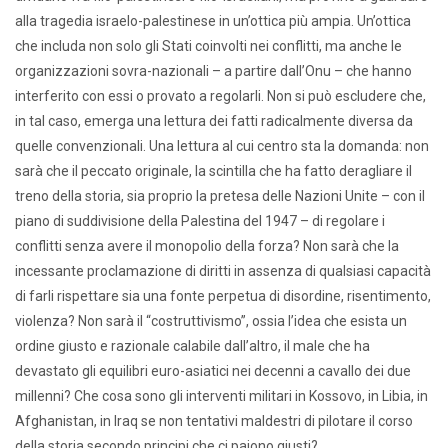
alla tragedia israelo-palestinese in un’ottica più ampia. Un’ottica
che includa non solo gli Stati coinvolti nei conflitti, ma anche le
organizzazioni sovra-nazionali – a partire dall’Onu – che hanno
interferito con essi o provato a regolarli. Non si può escludere che,
in tal caso, emerga una lettura dei fatti radicalmente diversa da
quelle convenzionali. Una lettura al cui centro sta la domanda: non
sarà che il peccato originale, la scintilla che ha fatto deragliare il
treno della storia, sia proprio la pretesa delle Nazioni Unite – con il
piano di suddivisione della Palestina del 1947 – di regolare i
conflitti senza avere il monopolio della forza? Non sarà che la
incessante proclamazione di diritti in assenza di qualsiasi capacità
di farli rispettare sia una fonte perpetua di disordine, risentimento,
violenza? Non sarà il “costruttivismo”, ossia l’idea che esista un
ordine giusto e razionale calabile dall’altro, il male che ha
devastato gli equilibri euro-asiatici nei decenni a cavallo dei due
millenni? Che cosa sono gli interventi militari in Kossovo, in Libia, in
Afghanistan, in Iraq se non tentativi maldestri di pilotare il corso
della storia secondo principi che ci paiono giusti?