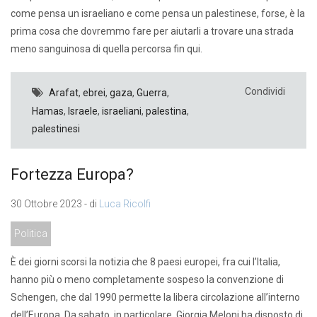
come pensa un israeliano e come pensa un palestinese, forse, è la
prima cosa che dovremmo fare per aiutarli a trovare una strada
meno sanguinosa di quella percorsa fin qui.
Condividi
Arafat
,
ebrei
,
gaza
,
Guerra
,
Hamas
,
Israele
,
israeliani
,
palestina
,
palestinesi
Fortezza Europa?
30 Ottobre 2023 - di
Luca Ricolfi
Politica
È dei giorni scorsi la notizia che 8 paesi europei, fra cui l’Italia,
hanno più o meno completamente sospeso la convenzione di
Schengen, che dal 1990 permette la libera circolazione all’interno
dell’Europa. Da sabato, in particolare, Giorgia Meloni ha disposto di