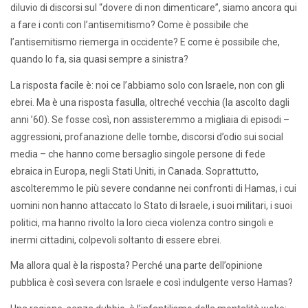
diluvio di discorsi sul “dovere di non dimenticare”, siamo ancora qui
a fare i conti con l’antisemitismo? Come è possibile che
l’antisemitismo riemerga in occidente? E come è possibile che,
quando lo fa, sia quasi sempre a sinistra?
La risposta facile è: noi ce l’abbiamo solo con Israele, non con gli
ebrei. Ma è una risposta fasulla, oltreché vecchia (la ascolto dagli
anni ’60). Se fosse così, non assisteremmo a migliaia di episodi –
aggressioni, profanazione delle tombe, discorsi d’odio sui social
media – che hanno come bersaglio singole persone di fede
ebraica in Europa, negli Stati Uniti, in Canada. Soprattutto,
ascolteremmo le più severe condanne nei confronti di Hamas, i cui
uomini non hanno attaccato lo Stato di Israele, i suoi militari, i suoi
politici, ma hanno rivolto la loro cieca violenza contro singoli e
inermi cittadini, colpevoli soltanto di essere ebrei.
Ma allora qual è la risposta? Perché una parte dell’opinione
pubblica è così severa con Israele e così indulgente verso Hamas?