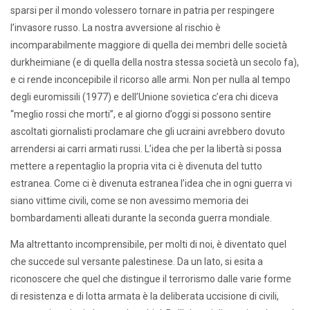
sparsi per il mondo volessero tornare in patria per respingere
l’invasore russo. La nostra avversione al rischio è
incomparabilmente maggiore di quella dei membri delle società
durkheimiane (e di quella della nostra stessa società un secolo fa),
e ci rende inconcepibile il ricorso alle armi. Non per nulla al tempo
degli euromissili (1977) e dell’Unione sovietica c’era chi diceva
“meglio rossi che morti”, e al giorno d’oggi si possono sentire
ascoltati giornalisti proclamare che gli ucraini avrebbero dovuto
arrendersi ai carri armati russi. L’idea che per la libertà si possa
mettere a repentaglio la propria vita ci è divenuta del tutto
estranea. Come ci è divenuta estranea l’idea che in ogni guerra vi
siano vittime civili, come se non avessimo memoria dei
bombardamenti alleati durante la seconda guerra mondiale.
Ma altrettanto incomprensibile, per molti di noi, è diventato quel
che succede sul versante palestinese. Da un lato, si esita a
riconoscere che quel che distingue il terrorismo dalle varie forme
di resistenza e di lotta armata è la deliberata uccisione di civili,