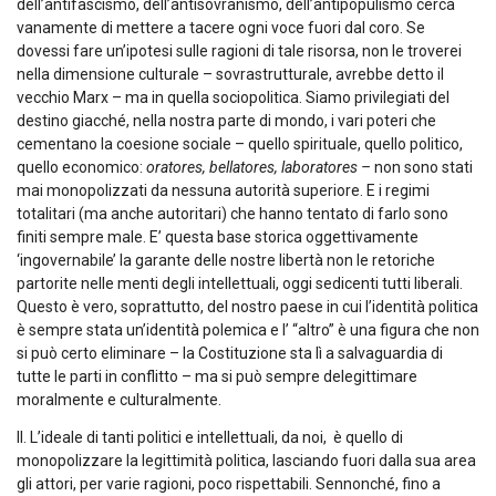
dell’antifascismo, dell’antisovranismo, dell’antipopulismo cerca
vanamente di mettere a tacere ogni voce fuori dal coro. Se
dovessi fare un’ipotesi sulle ragioni di tale risorsa, non le troverei
nella dimensione culturale – sovrastrutturale, avrebbe detto il
vecchio Marx – ma in quella sociopolitica. Siamo privilegiati del
destino giacché, nella nostra parte di mondo, i vari poteri che
cementano la coesione sociale – quello spirituale, quello politico,
quello economico:
oratores, bellatores, laboratores –
non sono stati
mai monopolizzati da nessuna autorità superiore. E i regimi
totalitari (ma anche autoritari) che hanno tentato di farlo sono
finiti sempre male. E’ questa base storica oggettivamente
‘ingovernabile’ la garante delle nostre libertà non le retoriche
partorite nelle menti degli intellettuali, oggi sedicenti tutti liberali.
Questo è vero, soprattutto, del nostro paese in cui l’identità politica
è sempre stata un’identità polemica e l’ “altro” è una figura che non
si può certo eliminare – la Costituzione sta lì a salvaguardia di
tutte le parti in conflitto – ma si può sempre delegittimare
moralmente e culturalmente.
II. L’ideale di tanti politici e intellettuali, da noi, è quello di
monopolizzare la legittimità politica, lasciando fuori dalla sua area
gli attori, per varie ragioni, poco rispettabili. Sennonché, fino a