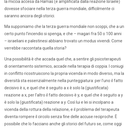
la miccia accesa da Hamas (e amplificata dalla reazione Israele)
dovesse sfociare nella terza guerra mondiale, difficilmente ci
saranno ancora degli storici.
Ma supponiamo che la terza guerra mondiale non scoppi, che a un
certo punto l’incendio si spenga, e che – magari fra 50 o 100 anni
– israeliani e palestinesi abbiano trovato un modus vivendi. Come
verrebbe raccontata quella storia?
Una possibilità è che accada quel che, a sentire gli psicoterapeuti
di orientamento sistemico, accade nella terapia di coppia. I coniugi
in conflitto ricostruiscono la propria vicenda in modo diverso, ma la
diversità sta essenzialmente nella punteggiatura: per l’uno il fatto
decisivo è x, e quel che è seguito a x è solo la (giustificata)
reazione a x, per l’altro il fatto decisivo è y, e quel che è seguito a y
è solo la (giustificata) reazione a y. Così lui e lei si incolpano a
vicenda della rottura della relazione, e il problema del terapeuta
diventa rompere il circolo senza fine delle accuse reciproche. È
possibile che lo facciano anche gli storici del futuro se, come oggi