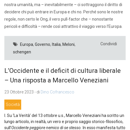
nostra umanità, ma – inevitabilmente – ci sottraggono il diritto di
decidere chi può entrare in Europa e chi no. Perché sono le nostre
regole, non certo le Ong, il vero pull-factor che – nonostante
pericoli e difficoltà – rende così attrattivo il viaggio verso l’Europa.
Condividi
Europa
,
Governo
,
Italia
,
Meloni
,
schengen
L’Occidente e il deficit di cultura liberale
– Una risposta a Marcello Veneziani
23 Ottobre 2023 - di
Dino Cofrancesco
Società
I. Su ‘La Verità’ del 13 ottobre u.s., Marcello Veneziani ha scritto un
lungo articolo, in realtà, un vero e proprio saggio storico-filosofico,
sull’
Occidente peggiore nemico di se stesso.
In esso manifesta tutto