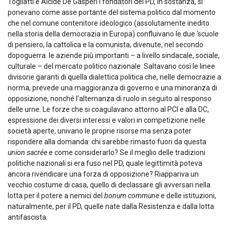
Togliatti e Alcide De Gasperi i fondatori del PD, in sostanza, si
ponevano come asse portante del sistema politico dal momento
che nel comune contenitore ideologico (assolutamente inedito
nella storia della democrazia in Europa) confluivano le due ‘scuole
di pensiero, la cattolica e la comunista, divenute, nel secondo
dopoguerra. le aziende più importanti – a livello sindacale, sociale,
culturale – del mercato politico nazionale. Saltavano così le linee
divisorie garanti di quella dialettica politica che, nelle democrazie a
norma, prevede una maggioranza di governo e una minoranza di
opposizione, nonché l’alternanza di ruolo in seguito al responso
delle urne. Le forze che si coagulavano attorno al PCI e alla DC,
espressione dei diversi interessi e valori in competizione nelle
società aperte, univano le proprie risorse ma senza poter
rispondere alla domanda: chi sarebbe rimasto fuori da questa
union sacrée
e come considerarlo? Se il meglio delle tradizioni
politiche nazionali si era fuso nel PD, quale legittimità poteva
ancora rivendicare una forza di opposizione? Riappariva un
vecchio costume di casa, quello di declassare gli avversari nella
lotta per il potere a nemici del
bonum commune
e delle istituzioni,
naturalmente, per il PD, quelle nate dalla Resistenza e dalla lotta
antifascista.