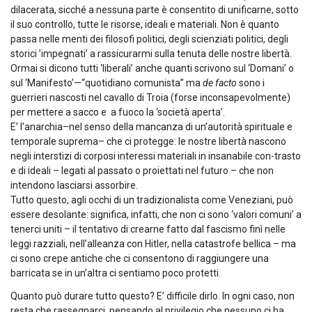
dilacerata, sicché a nessuna parte è consentito di unificarne, sotto
il suo controllo, tutte le risorse, ideali e materiali. Non è quanto
passa nelle menti dei filosofi politici, degli scienziati politici, degli
storici ’impegnati’ a rassicurarmi sulla tenuta delle nostre libertà.
Ormai si dicono tutti ‘liberali’ anche quanti scrivono sul ‘Domani’ o
sul ‘Manifesto’—“quotidiano comunista” ma
de facto
sono i
guerrieri nascosti nel cavallo di Troia (forse inconsapevolmente)
per mettere a sacco e a fuoco la ‘società aperta’.
E’ l’anarchia–nel senso della mancanza di un’autorità spirituale e
temporale suprema– che ci protegge: le nostre libertà nascono
negli interstizi di corposi interessi materiali in insanabile con-trasto
e di ideali – legati al passato o proiettati nel futuro – che non
intendono lasciarsi assorbire.
Tutto questo, agli occhi di un tradizionalista come Veneziani, può
essere desolante: significa, infatti, che non ci sono ‘valori comuni’ a
tenerci uniti – il tentativo di crearne fatto dal fascismo finì nelle
leggi razziali, nell’alleanza con Hitler, nella catastrofe bellica – ma
ci sono crepe antiche che ci consentono di raggiungere una
barricata se in un’altra ci sentiamo poco protetti.
Quanto può durare tutto questo? E’ difficile dirlo. In ogni caso, non
resta che rassegnarci, pensando al privilegio che nessuno ci ha