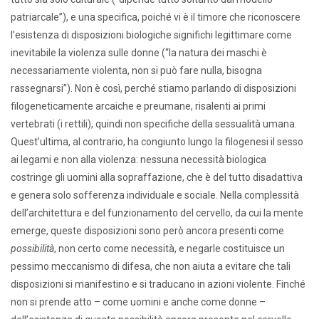
patriarcale”), e una specifica, poiché vi è il timore che riconoscere
l’esistenza di disposizioni biologiche significhi legittimare come
inevitabile la violenza sulle donne (“la natura dei maschi è
necessariamente violenta, non si può fare nulla, bisogna
rassegnarsi”). Non è così, perché stiamo parlando di disposizioni
filogeneticamente arcaiche e preumane, risalenti ai primi
vertebrati (i rettili), quindi non specifiche della sessualità umana.
Quest’ultima, al contrario, ha congiunto lungo la filogenesi il sesso
ai legami e non alla violenza: nessuna necessità biologica
costringe gli uomini alla sopraffazione, che è del tutto disadattiva
e genera solo sofferenza individuale e sociale. Nella complessità
dell’architettura e del funzionamento del cervello, da cui la mente
emerge, queste disposizioni sono però ancora presenti come
possibilità
, non certo come necessità, e negarle costituisce un
pessimo meccanismo di difesa, che non aiuta a evitare che tali
disposizioni si manifestino e si traducano in azioni violente. Finché
non si prende atto – come uomini e anche come donne –