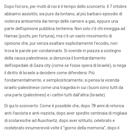
Dopo l’orrore, per molti di noi è il tempo dello sconcerto. Il 7 ottobre
abbiamo assistito, sia pure da lontano, al più barbaro episodio di
violenza antisemita dai tempi delle camere a gas, eppure una
parte dell’opinione pubblica tentenna. Non solo c’è chi inneggia ad
Hamas (pochi, per fortuna), ma c’è un vasto movimento di
opinione che, pur senza esaltare esplicitamente l’eccidio, non
trova le parole per condannarlo. Si scende in piazza a sostegno
della causa palestinese, si denuncia il bombardamento
dell’ospedale di Gaza city (come se fosse opera di Israele), si nega
il diritto di Israele a decidere come difendersi. Più
fondamentalmente, e semplicisticamente, si pensa la vicenda
israelo-palestinese come una tragedia in cui i buoni sono tutti da
una parte (palestinesi) e i cattivi tutti dall’altra (Israele).
Di qui lo sconcerto. Come è possibile che, dopo 78 anni di retorica
anti-fascista e anti-nazista, dopo aver spedito centinaia di migliaia
di scolaresche ad Auschwitz, dopo aver istituito, celebrato e
ricelebrato innumerevoli volte il “giorno della memoria”, dopo il