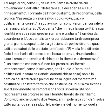
il disagio di chi, come lui, da un lato, “ama la civiltà da cui
proveniamo” e dall’altro “detesta la sua decadenza e il suo
rinnegamento”. Il primato dell’individualismo, dell’economia, della
tecnica, “l’assenza di valori salvo i codici
woke
,
black
o
politicamente corretti” a suo avviso non sono valori per cui vale la
pena ancora battersi. L’Occidente “che rinnega la sua civiltà, la sua
identità e le sue radici greche, romane e cristiane” è un’idea da
accantonare. L’occidentalista – di cui abbiamo tanti esempi sui
grandi giornali, soprattutto tra gli scienziati politici divenuti quasi
tutti predicatori delle crociate ‘antifasciste’(!) – alla fine difende
“solo il suo livello di benessere e la sua potenza, rinunciando a
tutto il resto, mettendo a rischio pure la libertà e la democrazia”.
E’ un discorso che non può non far presa su un liberale
‘ottocentesco’, come lo scrivente, per il quale la ‘comunità
politica’(ieri lo stato nazionale, domani chissà cosa) non è la
nemica dei diritti civili e politici, né della logica del mercato ma
costituisce il sostrato terreno che sostiene gli uni e l’altra sicché il
suo dissolvimento nell’
embrassons nous
universalista non
rappresenta un progresso ma il temuto trionfo del nichilismo.
Condivido anche quanto dice Veneziani in polemica con chi “risolve
tutto agitando senza indugi le bandierine del momento, quella