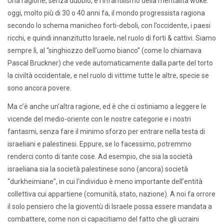
Una ragione, senza dubbio, è l’infantilismo della mentalità woke:
oggi, molto più di 30 o 40 anni fa, il mondo progressista ragiona
secondo lo schema manicheo forti-deboli, con l’occidente, i paesi
ricchi, e quindi innanzitutto Israele, nel ruolo di forti & cattivi. Siamo
sempre lì, al “singhiozzo dell’uomo bianco” (come lo chiamava
Pascal Bruckner) che vede automaticamente dalla parte del torto
la civiltà occidentale, e nel ruolo di vittime tutte le altre, specie se
sono ancora povere.
Ma c’è anche un’altra ragione, ed è che ci ostiniamo a leggere le
vicende del medio-oriente con le nostre categorie e i nostri
fantasmi, senza fare il minimo sforzo per entrare nella testa di
israeliani e palestinesi. Eppure, se lo facessimo, potremmo
renderci conto di tante cose. Ad esempio, che sia la società
israeliana sia la società palestinese sono (ancora) società
“durkheimiane”, in cui l’individuo è meno importante dell’entità
collettiva cui appartiene (comunità, stato, nazione). A noi fa orrore
il solo pensiero che la gioventù di Israele possa essere mandata a
combattere, come non ci capacitiamo del fatto che gli ucraini