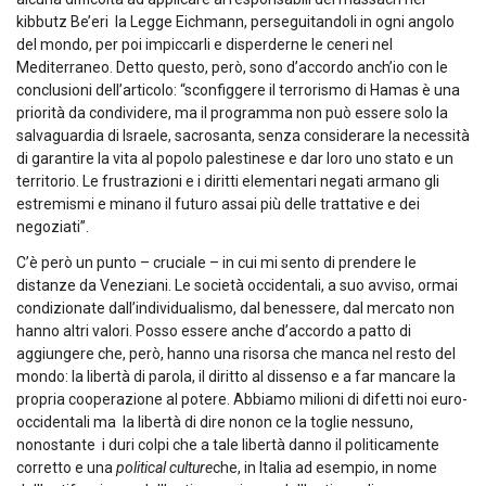
kibbutz Be’eri la Legge Eichmann, perseguitandoli in ogni angolo
del mondo, per poi impiccarli e disperderne le ceneri nel
Mediterraneo. Detto questo, però, sono d’accordo anch’io con le
conclusioni dell’articolo: “sconfiggere il terrorismo di Hamas è una
priorità da condividere, ma il programma non può essere solo la
salvaguardia di Israele, sacrosanta, senza considerare la necessità
di garantire la vita al popolo palestinese e dar loro uno stato e un
territorio. Le frustrazioni e i diritti elementari negati armano gli
estremismi e minano il futuro assai più delle trattative e dei
negoziati”.
C’è però un punto – cruciale – in cui mi sento di prendere le
distanze da Veneziani. Le società occidentali, a suo avviso, ormai
condizionate dall’individualismo, dal benessere, dal mercato non
hanno altri valori. Posso essere anche d’accordo a patto di
aggiungere che, però, hanno una risorsa che manca nel resto del
mondo: la libertà di parola, il diritto al dissenso e a far mancare la
propria cooperazione al potere. Abbiamo milioni di difetti noi euro-
occidentali ma la libertà di dire nonon ce la toglie nessuno,
nonostante i duri colpi che a tale libertà danno il politicamente
corretto e una
political culture
che, in Italia ad esempio, in nome