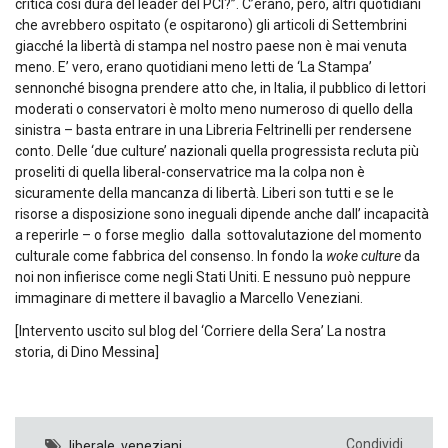
critica così dura del leader del PCI?”. C’erano, però, altri quotidiani
che avrebbero ospitato (e ospitarono) gli articoli di Settembrini
giacché la libertà di stampa nel nostro paese non è mai venuta
meno. E’ vero, erano quotidiani meno letti de ‘La Stampa’
sennonché bisogna prendere atto che, in Italia, il pubblico di lettori
moderati o conservatori è molto meno numeroso di quello della
sinistra – basta entrare in una Libreria Feltrinelli per rendersene
conto. Delle ‘due culture’ nazionali quella progressista recluta più
proseliti di quella liberal-conservatrice ma la colpa non è
sicuramente della mancanza di libertà. Liberi son tutti e se le
risorse a disposizione sono ineguali dipende anche dall’ incapacità
a reperirle – o forse meglio dalla sottovalutazione del momento
culturale come fabbrica del consenso. In fondo la
woke culture
da
noi non infierisce come negli Stati Uniti. E nessuno può neppure
immaginare di mettere il bavaglio a Marcello Veneziani.
[Intervento uscito sul blog del ‘Corriere della Sera’ La nostra
storia, di Dino Messina]
Condividi
liberale
,
veneziani