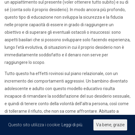
un appiattimento sul presente (voler ottenere tutto subito) e su di
sé (conta solo il proprio desiderio). In modo ancora più profondo,
questo tipo di educazione non sviluppa la sicurezza e la fiducia
nelle proprie capacità di essere in grado di raggiungere un
obiettivo e di superare gli eventuali ostacoli o insuccessi: sono
aspetti basilari che si possono sviluppare solo facendo esperienza,
lungo l’età evolutiva, di situazioni in cui il proprio desiderio non è
immediatamente soddisfatto e il denaro non serve per
raggiungere lo scopo.
Tutto questo ha effetti rovinosi sul piano relazionale, con un
incremento dei comportamenti aggressivi. Un bambino diventato
adolescente e adulto con questo modello educativo risulta
incapace di rimandare la soddisfazione del suo desiderio sessuale,
e quindi di tenere conto della volontà dell’altra persona, così come
di tollerarne il rifiuto, che non sa come affrontare. Abituato a
ottenere tutto ciò che desidera, ritiene di poter avere anche il
Questo sito utilizza i cookie:
Leggi di più.
Va bene, grazie
corpo di chi desidera. Viene quindi favorita l’imposizione sessuale
con la violenza.