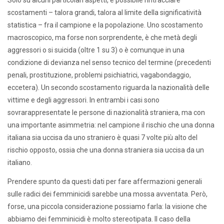
Solo su alcuni particolari aspetti, è possibile rintracciare
scostamenti – talora grandi, talora al limite della significatività
statistica – fra il campione e la popolazione. Uno scostamento
macroscopico, ma forse non sorprendente, è che metà degli
aggressori o si suicida (oltre 1 su 3) o è comunque in una
condizione di devianza nel senso tecnico del termine (precedenti
penali, prostituzione, problemi psichiatrici, vagabondaggio,
eccetera). Un secondo scostamento riguarda la nazionalità delle
vittime e degli aggressori. In entrambi i casi sono
sovrarappresentate le persone di nazionalità straniera, ma con
una importante asimmetria: nel campione il rischio che una donna
italiana sia uccisa da uno straniero è quasi 7 volte più alto del
rischio opposto, ossia che una donna straniera sia uccisa da un
italiano.
Prendere spunto da questi dati per fare affermazioni generali
sulle radici dei femminicidi sarebbe una mossa avventata. Però,
forse, una piccola considerazione possiamo farla: la visione che
abbiamo dei femminicidi è molto stereotipata. Il caso della