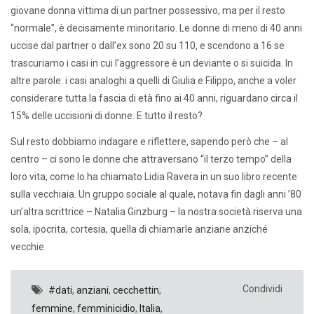
giovane donna vittima di un partner possessivo, ma per il resto
“normale”, è decisamente minoritario. Le donne di meno di 40 anni
uccise dal partner o dall’ex sono 20 su 110, e scendono a 16 se
trascuriamo i casi in cui l’aggressore è un deviante o si suicida. In
altre parole: i casi analoghi a quelli di Giulia e Filippo, anche a voler
considerare tutta la fascia di età fino ai 40 anni, riguardano circa il
15% delle uccisioni di donne. E tutto il resto?
Sul resto dobbiamo indagare e riflettere, sapendo però che – al
centro – ci sono le donne che attraversano “il terzo tempo” della
loro vita, come lo ha chiamato Lidia Ravera in un suo libro recente
sulla vecchiaia. Un gruppo sociale al quale, notava fin dagli anni ’80
un’altra scrittrice – Natalia Ginzburg – la nostra società riserva una
sola, ipocrita, cortesia, quella di chiamarle anziane anziché
vecchie.
Condividi
#dati
,
anziani
,
cecchettin
,
femmine
,
femminicidio
,
Italia
,