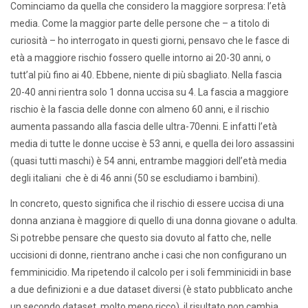
Cominciamo da quella che considero la maggiore sorpresa: l’età
media. Come la maggior parte delle persone che – a titolo di
curiosità – ho interrogato in questi giorni, pensavo che le fasce di
età a maggiore rischio fossero quelle intorno ai 20-30 anni, o
tutt’al più fino ai 40. Ebbene, niente di più sbagliato. Nella fascia
20-40 anni rientra solo 1 donna uccisa su 4. La fascia a maggiore
rischio è la fascia delle donne con almeno 60 anni, e il rischio
aumenta passando alla fascia delle ultra-70enni. E infatti l’età
media di tutte le donne uccise è 53 anni, e quella dei loro assassini
(quasi tutti maschi) è 54 anni, entrambe maggiori dell’età media
degli italiani che è di 46 anni (50 se escludiamo i bambini).
In concreto, questo significa che il rischio di essere uccisa di una
donna anziana è maggiore di quello di una donna giovane o adulta.
Si potrebbe pensare che questo sia dovuto al fatto che, nelle
uccisioni di donne, rientrano anche i casi che non configurano un
femminicidio. Ma ripetendo il calcolo per i soli femminicidi in base
a due definizioni e a due dataset diversi (è stato pubblicato anche
un secondo dataset, molto meno ricco), il risultato non cambia,