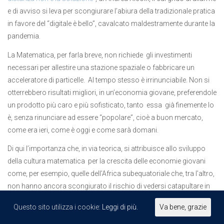
e di avviso si leva per scongiurare l’abiura della tradizionale pratica
in favore del “digitale è bello”, cavalcato maldestramente durante la
pandemia.
La Matematica, per farla breve, non richiede gli investimenti
necessari per allestire una stazione spaziale o fabbricare un
acceleratore di particelle. Al tempo stesso è irrinunciabile. Non si
otterrebbero risultati migliori, in un’economia giovane, preferendole
un prodotto più caro e più sofisticato, tanto essa già finemente lo
è, senza rinunciare ad essere “popolare”, cioè a buon mercato,
come era ieri, come è oggi e come sarà domani.
Di qui l’importanza che, in via teorica, si attribuisce allo sviluppo
della cultura matematica per la crescita delle economie giovani
come, per esempio, quelle dell’Africa subequatoriale che, tra l’altro,
non hanno ancora scongiurato il rischio di vedersi catapultare in
una crisi alimentare creata artificialmente, innescata da un
Questo sito utilizza i cookie:
Leggi di più.
Va bene, grazie
conflitto, quello Russo-Ucraino, che pur si consuma in aree
geograficamente molto distanti.