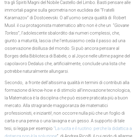
tra gli Spiriti Magni del Nobile Castello del Limbo. Basti pensare alle
immortali pagine sulla geometria non euclidea dei “Fratelli
Karamazov” di Dostoeevski. O all’uomo senza qualità di Robert
Musil. il cui protagonista matematico altro non è che un
“
Giovane
Torless
”, l’adolescente sbalordito dai numeri complessi, che,
giunto a maturità, lascia che l’entusiasmo ceda il passo ad una
osservazione disillusa del mondo. Si può ancora pensare al
Borges della Biblioteca di Babele, o al Joyce nelle ultime pagine del
capolavoro Dedalus che, artificialmente, conclude una lista che
potrebbe naturalmente allungarsi.
Secondo, a fronte dell’altissima qualità in termini di contributi alla
formazione di know-how e di stimolo all’innovazione tecnologica,
la Matematica è la disciplina che può essere praticata più a buon
mercato. Alla stragrande maggioranza dei matematici
professionisti, e inizianti!, non occorre nulla più che un foglio di
carta e una penna o una lavagna e un gesso. A supporto di tale
tesi, si legga per esempio
“La ruota e il ruotino: perche la didattica a
distanza non è la soluzione
”, di Andrea Ricolfi, il cui grido di allarme