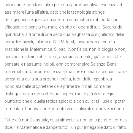
ridondante, non foss’altro per una approssimativa tendenza ad
assimilare l’una all’altra, dato che la tecnologia attinge
alll’ingegneria e questa da quella in una mutua simbiosi la cui
efficacia, nel bene o nel male, è sotto gli occhi di tutti. Sorprende
quindi che, a fronte di una certa qual vaghezza di significato delle
prime tre iniziali, l’ultima di STEM, la M, indichi con accurata
precisione la Matematica. Si badi. Non fisica, non biologia o non,
persino, medicina che, forse, anzi sicuramente, già sono state
pensate, e riassunte, nel più onnicomprensivo Scienza. Bensì
matematica. Che pure scienza è, ma che è richiamata quasi come
se estratta dalla sua propria nicchia, fuori dalla repubblica
popolata dalle proprietarie delle prime tre iniziali, come per
distinguerne un ruolo che vuol sapere molto più di strategia
piuttosto che di quella tattica spicciola con cui ci si illude di poter
fomentare l’innovazione con interventi calibrati sul breve periodo.
Tutto ciò non è casuale, naturalmente, e non solo perché, come si
dice, “la Matematica è dappertutto”, un pur innegabile dato di fatto.