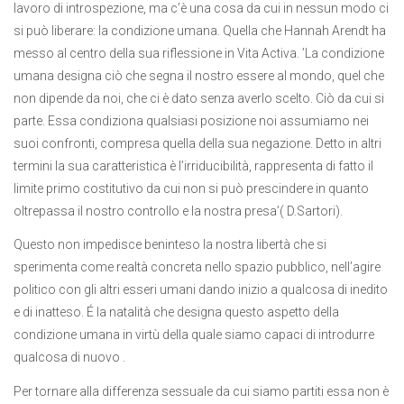
lavoro di introspezione, ma c’è una cosa da cui in nessun modo ci
si può liberare: la condizione umana. Quella che Hannah Arendt ha
messo al centro della sua riflessione in Vita Activa. ’La condizione
umana designa ciò che segna il nostro essere al mondo, quel che
non dipende da noi, che ci è dato senza averlo scelto. Ciò da cui si
parte. Essa condiziona qualsiasi posizione noi assumiamo nei
suoi confronti, compresa quella della sua negazione. Detto in altri
termini la sua caratteristica è l’irriducibilità, rappresenta di fatto il
limite primo costitutivo da cui non si può prescindere in quanto
oltrepassa il nostro controllo e la nostra presa’( D.Sartori).
Questo non impedisce beninteso la nostra libertà che si
sperimenta come realtà concreta nello spazio pubblico, nell’agire
politico con gli altri esseri umani dando inizio a qualcosa di inedito
e di inatteso. É la natalità che designa questo aspetto della
condizione umana in virtù della quale siamo capaci di introdurre
qualcosa di nuovo .
Per tornare alla differenza sessuale da cui siamo partiti essa non è