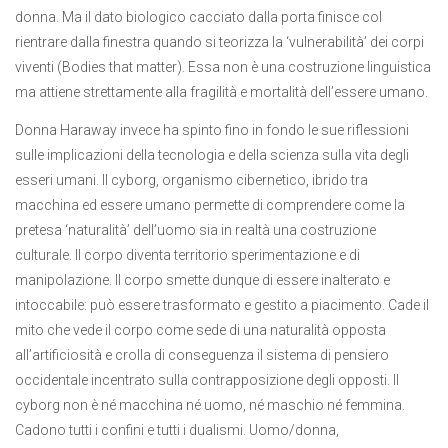
donna. Ma il dato biologico cacciato dalla porta finisce col
rientrare dalla finestra quando si teorizza la ‘vulnerabilità’ dei corpi
viventi (Bodies that matter). Essa non è una costruzione linguistica
ma attiene strettamente alla fragilità e mortalità dell’essere umano.
Donna Haraway invece ha spinto fino in fondo le sue riflessioni
sulle implicazioni della tecnologia e della scienza sulla vita degli
esseri umani. Il cyborg, organismo cibernetico, ibrido tra
macchina ed essere umano permette di comprendere come la
pretesa ‘naturalità’ dell’uomo sia in realtà una costruzione
culturale. Il corpo diventa territorio sperimentazione e di
manipolazione. Il corpo smette dunque di essere inalterato e
intoccabile: può essere trasformato e gestito a piacimento. Cade il
mito che vede il corpo come sede di una naturalità opposta
all’artificiosità e crolla di conseguenza il sistema di pensiero
occidentale incentrato sulla contrapposizione degli opposti. Il
cyborg non è né macchina né uomo, né maschio né femmina.
Cadono tutti i confini e tutti i dualismi. Uomo/donna,