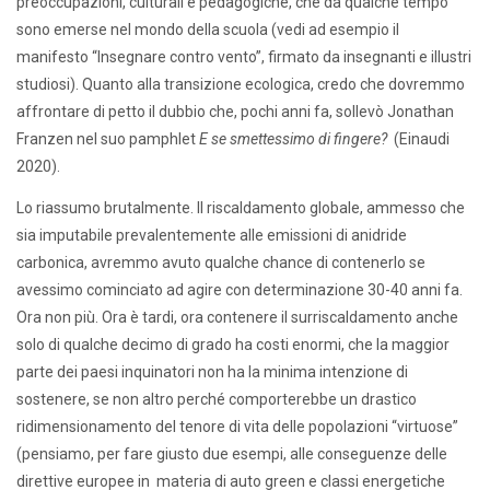
preoccupazioni, culturali e pedagogiche, che da qualche tempo
sono emerse nel mondo della scuola (vedi ad esempio il
manifesto “Insegnare contro vento”, firmato da insegnanti e illustri
studiosi). Quanto alla transizione ecologica, credo che dovremmo
affrontare di petto il dubbio che, pochi anni fa, sollevò Jonathan
Franzen nel suo pamphlet
E se smettessimo di fingere?
(Einaudi
2020).
Lo riassumo brutalmente. Il riscaldamento globale, ammesso che
sia imputabile prevalentemente alle emissioni di anidride
carbonica, avremmo avuto qualche chance di contenerlo se
avessimo cominciato ad agire con determinazione 30-40 anni fa.
Ora non più. Ora è tardi, ora contenere il surriscaldamento anche
solo di qualche decimo di grado ha costi enormi, che la maggior
parte dei paesi inquinatori non ha la minima intenzione di
sostenere, se non altro perché comporterebbe un drastico
ridimensionamento del tenore di vita delle popolazioni “virtuose”
(pensiamo, per fare giusto due esempi, alle conseguenze delle
direttive europee in materia di auto green e classi energetiche