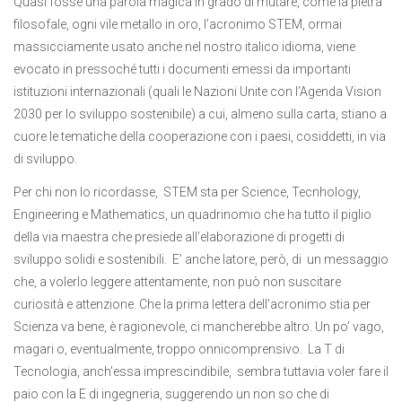
Quasi fosse una parola magica in grado di mutare, come la pietra
filosofale, ogni vile metallo in oro, l’acronimo STEM, ormai
massicciamente usato anche nel nostro italico idioma, viene
evocato in pressoché tutti i documenti emessi da importanti
istituzioni internazionali (quali le Nazioni Unite con l’Agenda Vision
2030 per lo sviluppo sostenibile) a cui, almeno sulla carta, stiano a
cuore le tematiche della cooperazione con i paesi, cosiddetti, in via
di sviluppo.
Per chi non lo ricordasse, STEM sta per Science, Tecnhology,
Engineering e Mathematics, un quadrinomio che ha tutto il piglio
della via maestra che presiede all’elaborazione di progetti di
sviluppo solidi e sostenibili. E’ anche latore, però, di un messaggio
che, a volerlo leggere attentamente, non può non suscitare
curiosità e attenzione. Che la prima lettera dell’acronimo stia per
Scienza va bene, è ragionevole, ci mancherebbe altro. Un po’ vago,
magari o, eventualmente, troppo onnicomprensivo. La T di
Tecnologia, anch’essa imprescindibile, sembra tuttavia voler fare il
paio con la E di ingegneria, suggerendo un non so che di