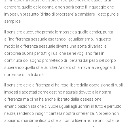
simmetria tra i sessi. C’è solo un corpo che ha la capacità di
generare, quello delle donne, e non sarà certo il linguaggio che
invoca un presunto ‘diritto di procreare’ a cambiare il dato puro e
semplice.
Il pensiero queer, che prende le mosse da quello gender, punta
all’indifferenza sessuale esaltando l’egualitarismo. In questo
modo la differenza sessuale diventa una sorta di variabile
corporea buona per tutti gli usi che se ne vogliano fare in
continuità col sogno prometeico di liberarsi dal peso del corpo
superando quella che Gunther Anders chiamava la vergogna di
non essersi fatti da sé.
Il pensiero della differenza ci ha reso libere dalla coercizione di ruoli
imposti e accettati come destino naturale dovuto alla nostra
differenza ma ci ha ha anche liberato dalla ossessione
emancipazionista che ci vuole uguali agli uomini in tutto e per tutto,
neutre, rendendo insignificante la nostra differenza. Noi però non
abbiamo mai dimenticato che la nostra libertà non è onnipotente,