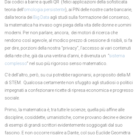
Dai codici a barre a quelli QR (felici applicazioni della sofisticata
teoria dell’
omologia persistente
), ai PIN delle nostre carte bancarie,
dalla teoria dei
Big Data
agli studi sulla formazione del consenso,
la matematica ha invaso ogni piega della vita delle donne e uomini
moderni. Per non parlare, ancora, dei motori di ricerca che
rendono così agevole, al modico prezzo di cessione di risibili, si fa
per dire, porzioni della nostra “privacy”, l’accesso ai vari contenuti
della rete che, già da una ventina d’anni, è divenuta un “
sistema
complesso
” nel suo più rigoroso senso matematico.
C’è dell’altro, però, su cui potrebbe ragionarsi, a proposito della M
di STEM. Qualcosa certamente non sfuggito agli studiosi o politici
impegnati a confezionare ricette di ripresa economica e progresso
sociale.
Primo, la matematica è, tra tutte le scienze, quella più affine alle
discipline, cosiddette, umanistiche, come provano decine e decine
di esempi di grandi scrittori evidentemente soggiogati dal suo
fascino. E non occorre risalire a Dante, col suo Euclide Geomètra