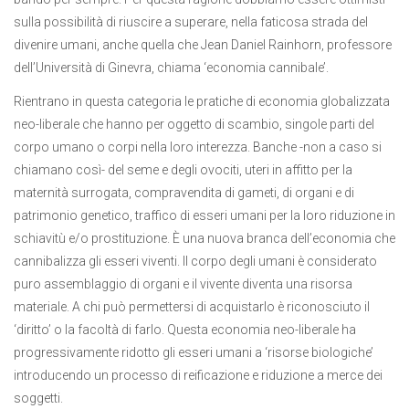
sulla possibilità di riuscire a superare, nella faticosa strada del
divenire umani, anche quella che Jean Daniel Rainhorn, professore
dell’Università di Ginevra, chiama ‘economia cannibale’.
Rientrano in questa categoria le pratiche di economia globalizzata
neo-liberale che hanno per oggetto di scambio, singole parti del
corpo umano o corpi nella loro interezza. Banche -non a caso si
chiamano così- del seme e degli ovociti, uteri in affitto per la
maternità surrogata, compravendita di gameti, di organi e di
patrimonio genetico, traffico di esseri umani per la loro riduzione in
schiavitù e/o prostituzione. È una nuova branca dell’economia che
cannibalizza gli esseri viventi. Il corpo degli umani è considerato
puro assemblaggio di organi e il vivente diventa una risorsa
materiale. A chi può permettersi di acquistarlo è riconosciuto il
‘diritto’ o la facoltà di farlo. Questa economia neo-liberale ha
progressivamente ridotto gli esseri umani a ‘risorse biologiche’
introducendo un processo di reificazione e riduzione a merce dei
soggetti.