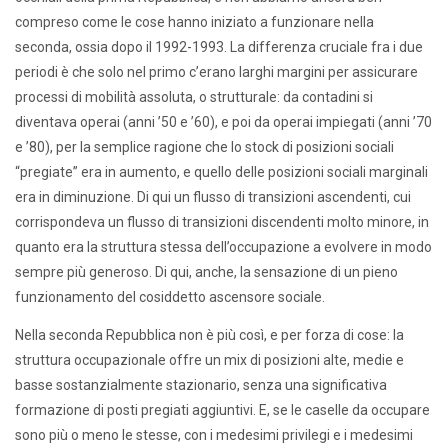
compreso come le cose hanno iniziato a funzionare nella
seconda, ossia dopo il 1992-1993. La differenza cruciale fra i due
periodi è che solo nel primo c’erano larghi margini per assicurare
processi di mobilità assoluta, o strutturale: da contadini si
diventava operai (anni ’50 e ’60), e poi da operai impiegati (anni ’70
e ’80), per la semplice ragione che lo stock di posizioni sociali
“pregiate” era in aumento, e quello delle posizioni sociali marginali
era in diminuzione. Di qui un flusso di transizioni ascendenti, cui
corrispondeva un flusso di transizioni discendenti molto minore, in
quanto era la struttura stessa dell’occupazione a evolvere in modo
sempre più generoso. Di qui, anche, la sensazione di un pieno
funzionamento del cosiddetto ascensore sociale.
Nella seconda Repubblica non è più così, e per forza di cose: la
struttura occupazionale offre un mix di posizioni alte, medie e
basse sostanzialmente stazionario, senza una significativa
formazione di posti pregiati aggiuntivi. E, se le caselle da occupare
sono più o meno le stesse, con i medesimi privilegi e i medesimi