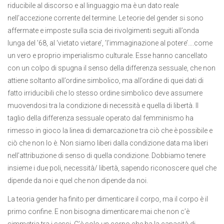
riducibile al discorso e al linguaggio ma è un dato reale
nell’accezione corrente del termine. Le teorie del gender si sono
affermate e imposte sulla scia dei rivolgimenti seguiti all’onda
lunga del ’68, al ‘vietato vietare’, ’l’immaginazione al potere’….come
un vero e proprio imperialismo culturale. Esse hanno cancellato
con un colpo di spugna il senso della differenza sessuale, che non
attiene soltanto all’ordine simbolico, ma all’ordine di quei dati di
fatto irriducibili che lo stesso ordine simbolico deve assumere
muovendosi tra la condizione di necessità e quella di libertà. Il
taglio della differenza sessuale operato dal femminismo ha
rimesso in gioco la linea di demarcazione tra ciò che è possibile e
ciò che non lo è. Non siamo liberi dalla condizione data ma liberi
nell’attribuzione di senso di quella condizione. Dobbiamo tenere
insieme i due poli, necessità/ libertà, sapendo riconoscere quel che
dipende da noi e quel che non dipende da noi.
La teoria gender ha finito per dimenticare il corpo, ma il corpo è il
primo confine. E non bisogna dimenticare mai che non c’è