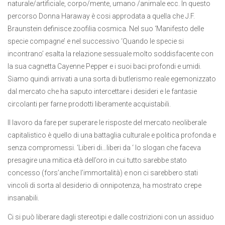
naturale/artificiale, corpo/mente, umano /animale ecc. In questo
percorso Donna Haraway è cosi approdata a quella che J.F.
Braunstein definisce zoofilia cosmica. Nel suo ‘Manifesto delle
specie compagne’ e nel successivo ‘Quando le specie si
incontrano’ esalta la relazione sessuale molto soddisfacente con
la sua cagnetta Cayenne Pepper e i suoi baci profondi e umidi.
Siamo quindi arrivati a una sorta di butlerismo reale egemonizzato
dal mercato che ha saputo intercettare i desideri e le fantasie
circolanti per farne prodotti liberamente acquistabili.
Il lavoro da fare per superare le risposte del mercato neoliberale
capitalistico è quello di una battaglia culturale e politica profonda e
senza compromessi. ‘Liberi di…liberi da ‘ lo slogan che faceva
presagire una mitica età dell’oro in cui tutto sarebbe stato
concesso (fors’anche l’immortalità) e non ci sarebbero stati
vincoli di sorta al desiderio di onnipotenza, ha mostrato crepe
insanabili.
Ci si può liberare dagli stereotipi e dalle costrizioni con un assiduo