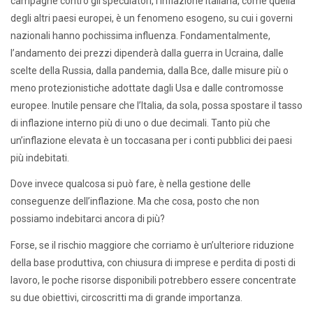
campagne contro gli speculatori, l’inflazione italiana, come quella
degli altri paesi europei, è un fenomeno esogeno, su cui i governi
nazionali hanno pochissima influenza. Fondamentalmente,
l’andamento dei prezzi dipenderà dalla guerra in Ucraina, dalle
scelte della Russia, dalla pandemia, dalla Bce, dalle misure più o
meno protezionistiche adottate dagli Usa e dalle contromosse
europee. Inutile pensare che l’Italia, da sola, possa spostare il tasso
di inflazione interno più di uno o due decimali. Tanto più che
un’inflazione elevata è un toccasana per i conti pubblici dei paesi
più indebitati.
Dove invece qualcosa si può fare, è nella gestione delle
conseguenze dell’inflazione. Ma che cosa, posto che non
possiamo indebitarci ancora di più?
Forse, se il rischio maggiore che corriamo è un’ulteriore riduzione
della base produttiva, con chiusura di imprese e perdita di posti di
lavoro, le poche risorse disponibili potrebbero essere concentrate
su due obiettivi, circoscritti ma di grande importanza.