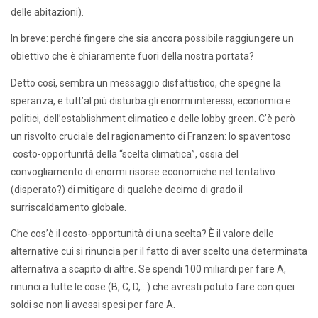
delle abitazioni).
In breve: perché fingere che sia ancora possibile raggiungere un
obiettivo che è chiaramente fuori della nostra portata?
Detto così, sembra un messaggio disfattistico, che spegne la
speranza, e tutt’al più disturba gli enormi interessi, economici e
politici, dell’establishment climatico e delle lobby green. C’è però
un risvolto cruciale del ragionamento di Franzen: lo spaventoso
costo-opportunità della “scelta climatica”, ossia del
convogliamento di enormi risorse economiche nel tentativo
(disperato?) di mitigare di qualche decimo di grado il
surriscaldamento globale.
Che cos’è il costo-opportunità di una scelta? È il valore delle
alternative cui si rinuncia per il fatto di aver scelto una determinata
alternativa a scapito di altre. Se spendi 100 miliardi per fare A,
rinunci a tutte le cose (B, C, D,…) che avresti potuto fare con quei
soldi se non li avessi spesi per fare A.