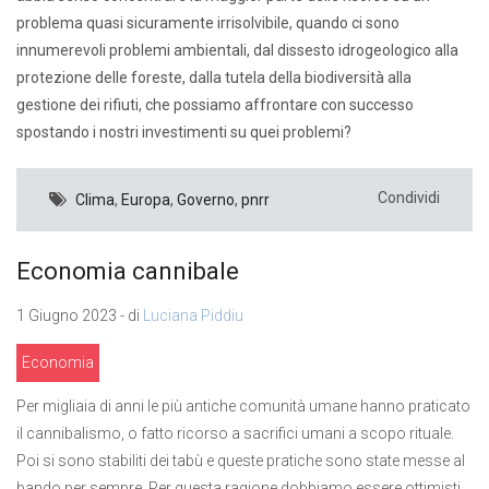
problema quasi sicuramente irrisolvibile, quando ci sono
innumerevoli problemi ambientali, dal dissesto idrogeologico alla
protezione delle foreste, dalla tutela della biodiversità alla
gestione dei rifiuti, che possiamo affrontare con successo
spostando i nostri investimenti su quei problemi?
Condividi
Clima
,
Europa
,
Governo
,
pnrr
Economia cannibale
1 Giugno 2023 - di
Luciana Piddiu
Economia
Per migliaia di anni le più antiche comunità umane hanno praticato
il cannibalismo, o fatto ricorso a sacrifici umani a scopo rituale.
Poi si sono stabiliti dei tabù e queste pratiche sono state messe al
bando per sempre. Per questa ragione dobbiamo essere ottimisti