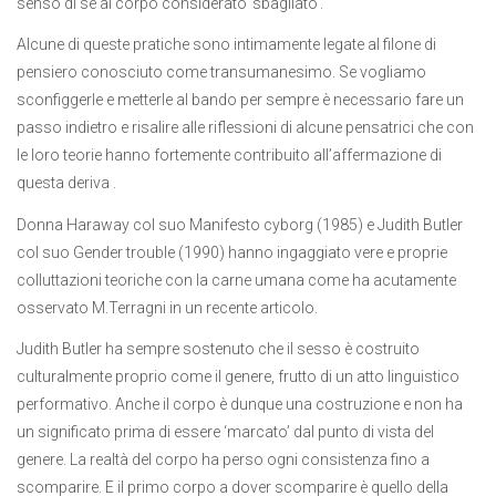
senso di sé al corpo considerato ‘sbagliato’.
Alcune di queste pratiche sono intimamente legate al filone di
pensiero conosciuto come transumanesimo. Se vogliamo
sconfiggerle e metterle al bando per sempre è necessario fare un
passo indietro e risalire alle riflessioni di alcune pensatrici che con
le loro teorie hanno fortemente contribuito all’affermazione di
questa deriva .
Donna Haraway col suo Manifesto cyborg (1985) e Judith Butler
col suo Gender trouble (1990) hanno ingaggiato vere e proprie
colluttazioni teoriche con la carne umana come ha acutamente
osservato M.Terragni in un recente articolo.
Judith Butler ha sempre sostenuto che il sesso è costruito
culturalmente proprio come il genere, frutto di un atto linguistico
performativo. Anche il corpo è dunque una costruzione e non ha
un significato prima di essere ‘marcato’ dal punto di vista del
genere. La realtà del corpo ha perso ogni consistenza fino a
scomparire. E il primo corpo a dover scomparire è quello della