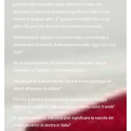
perché nella mentalità della sinistra c’è l’idea che
premiare il merito di qualcuno significa umiliare il non-
merito di qualcun altro. E’ questa mentalità che, negli
ultimi 50 anni, ha distrutto la scuola e l’università.
Nel Novecento cultura e istruzione erano considerate a
sinistra uno strumento di elevazione sociale, oggi non è più
così?
No, la trasmissione del patrimonio culturale, cara a
Gramsci e a Togliatti, non interessa più.
Sta passando a destra anche l’idea di emancipazione dei
deboli attraverso la cultura?
Più che a destra, sta passando nel partito di Giorgia
Meloni, secondo cui “eguaglianza e merito sono fratelli”.
In questo contesto, che cosa può significare la nascita del
primo governo di destra in Italia?