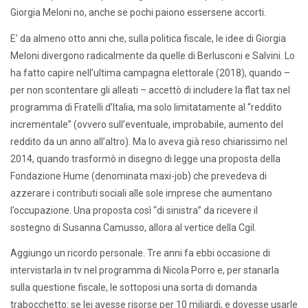
Giorgia Meloni no, anche se pochi paiono essersene accorti.
E’ da almeno otto anni che, sulla politica fiscale, le idee di Giorgia
Meloni divergono radicalmente da quelle di Berlusconi e Salvini. Lo
ha fatto capire nell’ultima campagna elettorale (2018), quando –
per non scontentare gli alleati – accettò di includere la flat tax nel
programma di Fratelli d’Italia, ma solo limitatamente al “reddito
incrementale” (ovvero sull’eventuale, improbabile, aumento del
reddito da un anno all’altro). Ma lo aveva già reso chiarissimo nel
2014, quando trasformò in disegno di legge una proposta della
Fondazione Hume (denominata maxi-job) che prevedeva di
azzerare i contributi sociali alle sole imprese che aumentano
l’occupazione. Una proposta così “di sinistra” da ricevere il
sostegno di Susanna Camusso, allora al vertice della Cgil.
Aggiungo un ricordo personale. Tre anni fa ebbi occasione di
intervistarla in tv nel programma di Nicola Porro e, per stanarla
sulla questione fiscale, le sottoposi una sorta di domanda
trabocchetto: se lei avesse risorse per 10 miliardi, e dovesse usarle