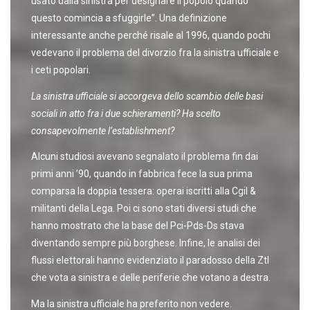
usato dalla sinistra per designare il popolo quando
questo comincia a sfuggirle”. Una definizione
interessante anche perché risale al 1996, quando pochi
vedevano il problema del divorzio fra la sinistra ufficiale e
i ceti popolari.
La sinistra ufficiale si accorgeva dello scambio delle basi
sociali in atto fra i due schieramenti? Ha scelto
consapevolmente l’establishment?
Alcuni studiosi avevano segnalato il problema fin dai
primi anni ’90, quando in fabbrica fece la sua prima
comparsa la doppia tessera: operai iscritti alla Cgil &
militanti della Lega. Poi ci sono stati diversi studi che
hanno mostrato che la base del Pci-Pds-Ds stava
diventando sempre più borghese. Infine, le analisi dei
flussi elettorali hanno evidenziato il paradosso della Ztl
che vota a sinistra e delle periferie che votano a destra.
Ma la sinistra ufficiale ha preferito non vedere.