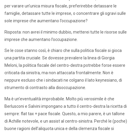
per varare un’unica misura fiscale, preferirebbe detassare le
famiglie, detassare tutte le imprese, o concentrare gli sgravi sulle
sole imprese che aumentano l’occupazione?
Risposta: non avrei il minimo dubbio, metterei tutte le risorse sulle
imprese che aumentano l’occupazione.
Se le cose stanno così, è chiaro che sulla politica fiscale si gioca
una partita cruciale. Se dovesse prevalere la linea di Giorgia
Meloni, la politica fiscale del centro-destra potrebbe forse essere
criticata da sinistra, ma non attaccata frontalmente. Non è
neppure escluso che i sindacati ne colgano il lato keynesiano, di
strumento di contrasto alla disoccupazione.
Ma è un’eventualità improbabile. Molto più verosimile è che
Berlusconi e Salvini impongano a tutto il centro-destra la ricetta di
sempre: flat tax + pace fiscale. Questo, a mio parere, è un tallone
di Achille notevole, e un assist al centro-sinistra. Perché le (poche)
buone ragioni dell’aliquota unica e della clemenza fiscale si