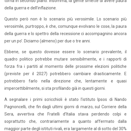
torna in secondo piano. Insomma, la gente smette di avere paura
della guerra e dell’inflazione.
Questo però non è lo scenario più verosimile. Lo scenario più
verosimile, purtroppo, è che, comunque evolvano le cose, la paura
della guerra e lo spettro della recessione ci accompagnino ancora
per un po’. Diciamo (almeno) per due o tre anni.
Ebbene, se questo dovesse essere lo scenario prevalente, il
quadro politico potrebbe mutare sensibilmente, e i rapporti di
forza fra i partiti al momento delle prossime elezioni politiche
(previste per il 2027) potrebbero cambiare drasticamente. E
potrebbero farlo nella direzione che, lentamente e quasi
impercettibilmente, si sta profilando già in questi giorni.
A segnalare i primi scricchioli è stato l’istituto Ipsos di Nando
Pagnoncelli, che fin dagli ultimi giorni di marzo, sul Corriere della
Sera, avvertiva che Fratelli d’Italia stava perdendo colpi e
soprattutto che, contrariamente a quanto affermato dalla
maggior parte degli istituti rivali, era largamente al di sotto del 30%