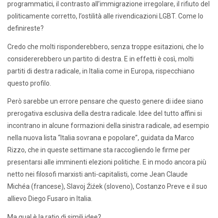
programmatici, il contrasto all’immigrazione irregolare, il rifiuto del
politicamente corretto, l’ostilità alle rivendicazioni LGBT. Come lo
definireste?
Credo che molti risponderebbero, senza troppe esitazioni, che lo
considererebbero un partito di destra. E in effetti è così, molti
partiti di destra radicale, in Italia come in Europa, rispecchiano
questo profilo.
Però sarebbe un errore pensare che questo genere di idee siano
prerogativa esclusiva della destra radicale. Idee del tutto affini si
incontrano in alcune formazioni della sinistra radicale, ad esempio
nella nuova lista “Italia sovrana e popolare”, guidata da Marco
Rizzo, che in queste settimane sta raccogliendo le firme per
presentarsi alle imminenti elezioni politiche. E in modo ancora più
netto nei filosofi marxisti anti-capitalisti, come Jean Claude
Michéa (francese), Slavoj Źiźek (sloveno), Costanzo Preve e il suo
allievo Diego Fusaro in Italia.
Ma qual è la ratio di simili idee?