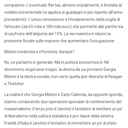
compaiono. L’eventuale flat tax, almeno inizialmente, è limitata al
reddito incrementale (si applica ai guadagni in più rispetto all’anno
precedente). L’unica concessione è l’innalzamento della soglia di
fatturato (da 65 mila a 100 mila euro) che permette alle partite Iva
di usufruire dell’aliquota del 15%. La via maestra è ridurre la
pressione fiscale sulle imprese che aumentano l’occupazione.
Meloni moderata e riformista, dunque?
No, se parliamo in generale. Ma in politica economica sì. Né
dovremmo stupircene troppo: la destra da cui proviene Giorgia
Meloni è la destra sociale, non certo quella iper-liberista di Reagan
e Thatcher.
La realtà è che Giorgia Meloni e Carlo Calenda, da opposte sponde,
stanno conducendo due operazioni speculari di contenimento del
massimalismo. Il terzo polo è (anche) il tentativo di iniettare un po’
di liberalismo nella cultura statalista e pro-tasse della sinistra.
Fratelli d’Italia è (anche) il tentativo di immettere un po’ di stato