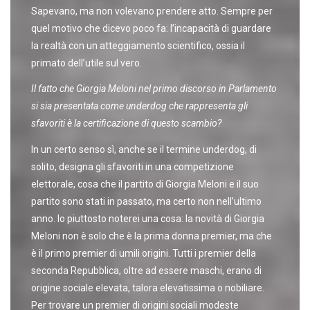
Sapevano, ma non volevano prendere atto. Sempre per
quel motivo che dicevo poco fa: l’incapacità di guardare
la realtà con un atteggiamento scientifico, ossia il
primato dell’utile sul vero.
Il fatto che Giorgia Meloni nel primo discorso in Parlamento
si sia presentata come underdog che rappresenta gli
sfavoriti è la certificazione di questo scambio?
In un certo senso sì, anche se il termine underdog, di
solito, designa gli sfavoriti in una competizione
elettorale, cosa che il partito di Giorgia Meloni e il suo
partito sono stati in passato, ma certo non nell’ultimo
anno. Io piuttosto noterei una cosa: la novità di Giorgia
Meloni non è solo che è la prima donna premier, ma che
è il primo premier di umili origini. Tutti i premier della
seconda Repubblica, oltre ad essere maschi, erano di
origine sociale elevata, talora elevatissima o nobiliare.
Per trovare un premier di origini sociali modeste