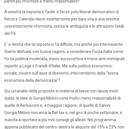
partiti più riformisti e meno massimalisti?
A sinistra la risposta è facile: il Terzo polo liberal-democratico di
Renzi e Calenda nasce esattamente per dare vita a una sinistra
coerentemente riformista, senza le ambiguità e le attrazioni fatali
del Pd.
E’ a destra che la risposta si fa difficile, ma anche più interessante.
Siamo abituati, con buone ragioni, a considerare Forza Italia come
forza politica moderata, meno euroscettica e meno anti-immigrati
rispetto a Lega e Fratelli d’Italia. Ma sulla politica economico-
sociale, ovvero sull’asse di liberismo-interventismo della “teoria
economica della democrazia”?
Qui un’analisi delle proposte in materia di tasse non lascia molti
dubbi: le idee di Giorgia Meloni sono molto meno massimaliste di
quelle di Berlusconi e, a maggior ragione, di quelle di Salvini.
Giorgia Meloni non ama la flat tax e, nel giro di poche settimane, è
riuscita a riportare a più miti consigli gli alleati. Nel programma
appena pubblicato del centro-destra le aliquote del 15% e 23% non