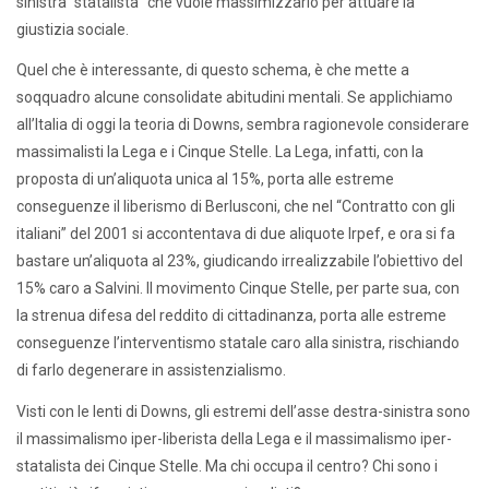
sinistra “statalista” che vuole massimizzarlo per attuare la
giustizia sociale.
Quel che è interessante, di questo schema, è che mette a
soqquadro alcune consolidate abitudini mentali. Se applichiamo
all’Italia di oggi la teoria di Downs, sembra ragionevole considerare
massimalisti la Lega e i Cinque Stelle. La Lega, infatti, con la
proposta di un’aliquota unica al 15%, porta alle estreme
conseguenze il liberismo di Berlusconi, che nel “Contratto con gli
italiani” del 2001 si accontentava di due aliquote Irpef, e ora si fa
bastare un’aliquota al 23%, giudicando irrealizzabile l’obiettivo del
15% caro a Salvini. Il movimento Cinque Stelle, per parte sua, con
la strenua difesa del reddito di cittadinanza, porta alle estreme
conseguenze l’interventismo statale caro alla sinistra, rischiando
di farlo degenerare in assistenzialismo.
Visti con le lenti di Downs, gli estremi dell’asse destra-sinistra sono
il massimalismo iper-liberista della Lega e il massimalismo iper-
statalista dei Cinque Stelle. Ma chi occupa il centro? Chi sono i