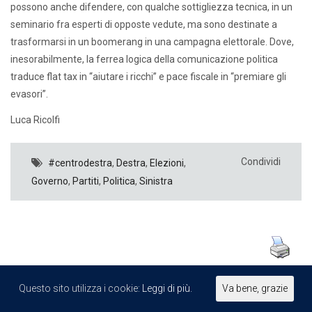
possono anche difendere, con qualche sottigliezza tecnica, in un
seminario fra esperti di opposte vedute, ma sono destinate a
trasformarsi in un boomerang in una campagna elettorale. Dove,
inesorabilmente, la ferrea logica della comunicazione politica
traduce flat tax in “aiutare i ricchi” e pace fiscale in “premiare gli
evasori”.
Luca Ricolfi
Condividi
#centrodestra
,
Destra
,
Elezioni
,
Governo
,
Partiti
,
Politica
,
Sinistra
Questo sito utilizza i cookie:
Leggi di più.
Va bene, grazie
1
2
3
4