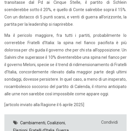
transitasse dal Pd ai Cinque Stelle, il partito di Schlein
scenderebbe sotto il 20%, e quello di Conte salirebbe sopra il 15%.
Con un distacco di 5 punti scarsi, e venti di guerra all’orizzonte, la
partita per la leadership si riaprirebbe.
Ma il pericolo maggiore, fra tutti i partiti, probabilmente lo
correrebbe Fratelli d’Italia: la spina nel fianco pacifista è più
dolorosa per chi guida il governo che per chi sta all’opposizione. Un
Salvini che superasse il 10% diventerebbe una spina nel fianco per
il governo Meloni, specie se il trend di ridimensionamento di Fratelli
d’Italia, concordemente rilevato dalla maggior parte degli ultimi
sondaggi, dovesse persistere. In quel caso, a meno di un insperato,
rocambolesco soccorso del partito di Calenda, il ritorno anticipato
alle urne non sarebbe così impossibile come appare oggi.
[articolo inviato alla Ragione il 6 aprile 2025]
Condividi
Cambiamenti
,
Coalizioni
,
Elezioni
,
Fratelli d'Italia
,
Guerra
,