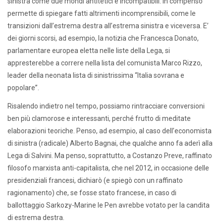
sinistra come due mondi antitetici e incompatibili. In compenso
permette di spiegare fatti altrimenti incomprensibili, come le
transizioni dall’estrema destra all’estrema sinistra e viceversa. E’
dei giorni scorsi, ad esempio, la notizia che Francesca Donato,
parlamentare europea eletta nelle liste della Lega, si
appresterebbe a correre nella lista del comunista Marco Rizzo,
leader della neonata lista di sinistrissima “Italia sovrana e
popolare”.
Risalendo indietro nel tempo, possiamo rintracciare conversioni
ben più clamorose e interessanti, perché frutto di meditate
elaborazioni teoriche. Penso, ad esempio, al caso dell’economista
di sinistra (radicale) Alberto Bagnai, che qualche anno fa aderì alla
Lega di Salvini. Ma penso, soprattutto, a Costanzo Preve, raffinato
filosofo marxista anti-capitalista, che nel 2012, in occasione delle
presidenziali francesi, dichiarò (e spiegò con un raffinato
ragionamento) che, se fosse stato francese, in caso di
ballottaggio Sarkozy-Marine le Pen avrebbe votato per la candita
di estrema destra.