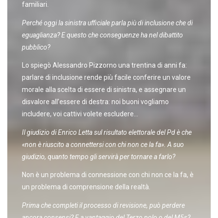
familiari.
Perché oggi la sinistra ufficiale parla più di inclusione che di
eguaglianza? E questo che conseguenze ha nel dibattito
pubblico?
Lo spiegò Alessandro Pizzorno una trentina di anni fa:
parlare di inclusione rende più facile conferire un valore
morale alla scelta di essere di sinistra, e assegnare un
disvalore all’essere di destra: noi buoni vogliamo
includere, voi cattivi volete escludere…
Il giudizio di Enrico Letta sul risultato elettorale del Pd è che
«non è riuscito a connettersi con chi non ce la fa». A suo
giudizio, quanto tempo gli servirà per tornare a farlo?
Non è un problema di connessione con chi non ce la fa, è
un problema di comprensione della realtà.
Prima che completi il processo di revisione, può perdere
ancora consensi? E a vantaggio del Terzo polo o del M5s?