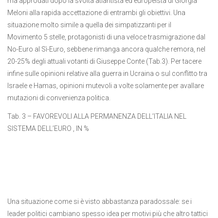
ma approdati dopo la svolta atlantista ed europeista di Giorgia
Meloni alla rapida accettazione di entrambi gli obiettivi. Una
situazione molto simile a quella dei simpatizzanti per il
Movimento 5 stelle, protagonisti di una veloce trasmigrazione dal
No-Euro al Sì-Euro, sebbene rimanga ancora qualche remora, nel
20-25% degli attuali votanti di Giuseppe Conte (Tab.3). Per tacere
infine sulle opinioni relative alla guerra in Ucraina o sul conflitto tra
Israele e Hamas, opinioni mutevoli a volte solamente per avallare
mutazioni di convenienza politica.
Tab. 3 – FAVOREVOLI ALLA PERMANENZA DELL’ITALIA NEL
SISTEMA DELL’EURO , IN %
Una situazione come si è visto abbastanza paradossale: se i
leader politici cambiano spesso idea per motivi più che altro tattici