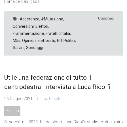
Fonte dei dati: Ipsos
Condividi
#coerenza
,
#Mutazione
,
Conversioni
,
Elettori
,
Frammentazione
,
Fratelli d'Italia
,
M5s
,
Opinioni elettorato
,
PD
,
Politici
,
Salvini
,
Sondaggi
Utile una federazione di tutto il
centrodestra. Intervista a Luca Ricolfi
26 Giugno 2021 - di
Luca Ricolfi
Politica
Si voterà nel 2023. Il sociologo Luca Ricolfi, studioso di sinistra