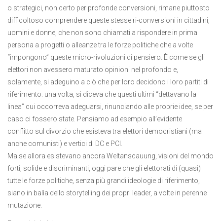
o strategici, non certo per profonde conversioni, rimane piuttosto
difficoltoso comprendere queste stesse ri-conversioni in cittadini,
uomini e donne, che non sono chiamati a rispondere in prima
persona a progetti o alleanze tra le forze politiche che a volte
“impongono” queste micro-rivoluzioni di pensiero. È come se gli
elettori non avessero maturato opinioni nel profondo e,
solamente, si adeguino a ciò che per loro decidono i loro partiti di
riferimento: una volta, si diceva che questi ultimi “dettavano la
linea” cui occorreva adeguarsi, rinunciando alle proprie idee, se per
caso ci fossero state. Pensiamo ad esempio all’evidente
conflitto sul divorzio che esisteva tra elettori democristiani (ma
anche comunisti) e vertici di DC e PCI.
Ma se allora esistevano ancora Weltanscauung, visioni del mondo
forti, solide e discriminanti, oggi pare che gli elettorati di (quasi)
tutte le forze politiche, senza più grandi ideologie di riferimento,
siano in balìa dello storytelling dei propri leader, a volte in perenne
mutazione.