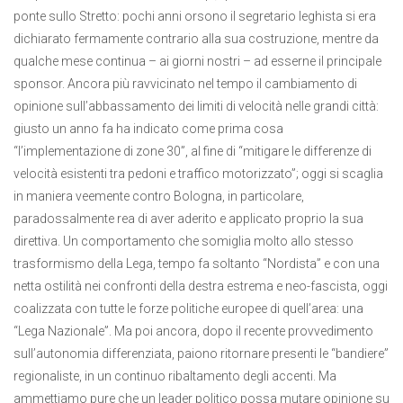
ponte sullo Stretto: pochi anni orsono il segretario leghista si era
dichiarato fermamente contrario alla sua costruzione, mentre da
qualche mese continua – ai giorni nostri – ad esserne il principale
sponsor. Ancora più ravvicinato nel tempo il cambiamento di
opinione sull’abbassamento dei limiti di velocità nelle grandi città:
giusto un anno fa ha indicato come prima cosa
“l’implementazione di zone 30”, al fine di “mitigare le differenze di
velocità esistenti tra pedoni e traffico motorizzato”; oggi si scaglia
in maniera veemente contro Bologna, in particolare,
paradossalmente rea di aver aderito e applicato proprio la sua
direttiva. Un comportamento che somiglia molto allo stesso
trasformismo della Lega, tempo fa soltanto “Nordista” e con una
netta ostilità nei confronti della destra estrema e neo-fascista, oggi
coalizzata con tutte le forze politiche europee di quell’area: una
“Lega Nazionale”. Ma poi ancora, dopo il recente provvedimento
sull’autonomia differenziata, paiono ritornare presenti le “bandiere”
regionaliste, in un continuo ribaltamento degli accenti. Ma
ammettiamo pure che un leader politico possa mutare opinione su