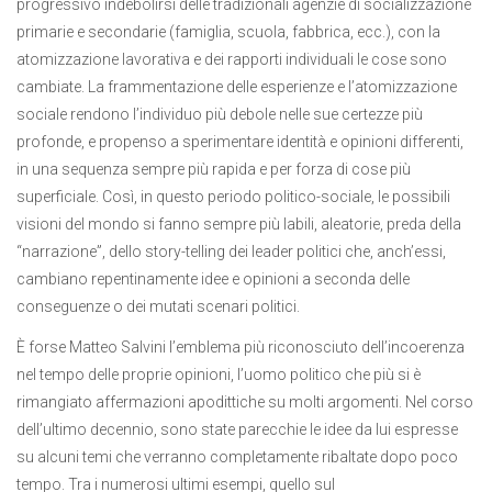
progressivo indebolirsi delle tradizionali agenzie di socializzazione
primarie e secondarie (famiglia, scuola, fabbrica, ecc.), con la
atomizzazione lavorativa e dei rapporti individuali le cose sono
cambiate. La frammentazione delle esperienze e l’atomizzazione
sociale rendono l’individuo più debole nelle sue certezze più
profonde, e propenso a sperimentare identità e opinioni differenti,
in una sequenza sempre più rapida e per forza di cose più
superficiale. Così, in questo periodo politico-sociale, le possibili
visioni del mondo si fanno sempre più labili, aleatorie, preda della
“narrazione”, dello story-telling dei leader politici che, anch’essi,
cambiano repentinamente idee e opinioni a seconda delle
conseguenze o dei mutati scenari politici.
È forse Matteo Salvini l’emblema più riconosciuto dell’incoerenza
nel tempo delle proprie opinioni, l’uomo politico che più si è
rimangiato affermazioni apodittiche su molti argomenti. Nel corso
dell’ultimo decennio, sono state parecchie le idee da lui espresse
su alcuni temi che verranno completamente ribaltate dopo poco
tempo. Tra i numerosi ultimi esempi, quello sul