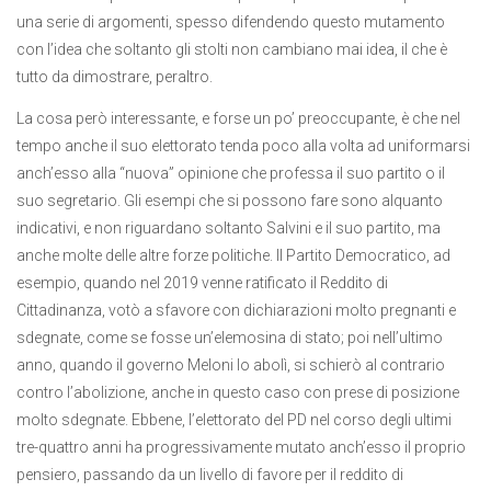
una serie di argomenti, spesso difendendo questo mutamento
con l’idea che soltanto gli stolti non cambiano mai idea, il che è
tutto da dimostrare, peraltro.
La cosa però interessante, e forse un po’ preoccupante, è che nel
tempo anche il suo elettorato tenda poco alla volta ad uniformarsi
anch’esso alla “nuova” opinione che professa il suo partito o il
suo segretario. Gli esempi che si possono fare sono alquanto
indicativi, e non riguardano soltanto Salvini e il suo partito, ma
anche molte delle altre forze politiche. Il Partito Democratico, ad
esempio, quando nel 2019 venne ratificato il Reddito di
Cittadinanza, votò a sfavore con dichiarazioni molto pregnanti e
sdegnate, come se fosse un’elemosina di stato; poi nell’ultimo
anno, quando il governo Meloni lo abolì, si schierò al contrario
contro l’abolizione, anche in questo caso con prese di posizione
molto sdegnate. Ebbene, l’elettorato del PD nel corso degli ultimi
tre-quattro anni ha progressivamente mutato anch’esso il proprio
pensiero, passando da un livello di favore per il reddito di