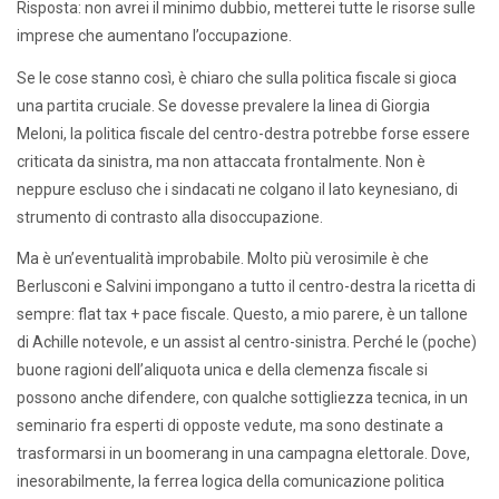
Risposta: non avrei il minimo dubbio, metterei tutte le risorse sulle
imprese che aumentano l’occupazione.
Se le cose stanno così, è chiaro che sulla politica fiscale si gioca
una partita cruciale. Se dovesse prevalere la linea di Giorgia
Meloni, la politica fiscale del centro-destra potrebbe forse essere
criticata da sinistra, ma non attaccata frontalmente. Non è
neppure escluso che i sindacati ne colgano il lato keynesiano, di
strumento di contrasto alla disoccupazione.
Ma è un’eventualità improbabile. Molto più verosimile è che
Berlusconi e Salvini impongano a tutto il centro-destra la ricetta di
sempre: flat tax + pace fiscale. Questo, a mio parere, è un tallone
di Achille notevole, e un assist al centro-sinistra. Perché le (poche)
buone ragioni dell’aliquota unica e della clemenza fiscale si
possono anche difendere, con qualche sottigliezza tecnica, in un
seminario fra esperti di opposte vedute, ma sono destinate a
trasformarsi in un boomerang in una campagna elettorale. Dove,
inesorabilmente, la ferrea logica della comunicazione politica