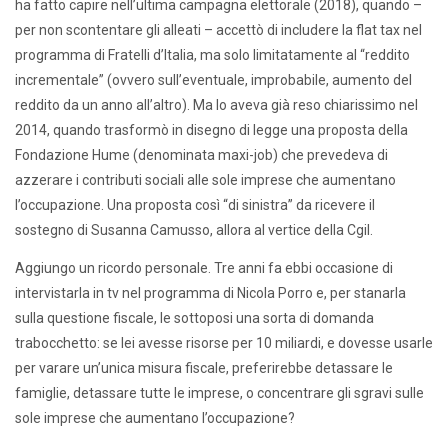
ha fatto capire nell’ultima campagna elettorale (2018), quando –
per non scontentare gli alleati – accettò di includere la flat tax nel
programma di Fratelli d’Italia, ma solo limitatamente al “reddito
incrementale” (ovvero sull’eventuale, improbabile, aumento del
reddito da un anno all’altro). Ma lo aveva già reso chiarissimo nel
2014, quando trasformò in disegno di legge una proposta della
Fondazione Hume (denominata maxi-job) che prevedeva di
azzerare i contributi sociali alle sole imprese che aumentano
l’occupazione. Una proposta così “di sinistra” da ricevere il
sostegno di Susanna Camusso, allora al vertice della Cgil.
Aggiungo un ricordo personale. Tre anni fa ebbi occasione di
intervistarla in tv nel programma di Nicola Porro e, per stanarla
sulla questione fiscale, le sottoposi una sorta di domanda
trabocchetto: se lei avesse risorse per 10 miliardi, e dovesse usarle
per varare un’unica misura fiscale, preferirebbe detassare le
famiglie, detassare tutte le imprese, o concentrare gli sgravi sulle
sole imprese che aumentano l’occupazione?