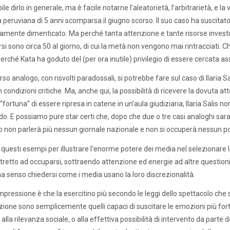
le dirlo in generale, ma è facile notarne l’aleatorietà, l’arbitrarietà, e la 
peruviana di 5 anni scomparsa il giugno scorso. Il suo caso ha suscitato
mente dimenticato. Ma perché tanta attenzione e tante risorse investig
i sono circa 50 al giorno, di cui la metà non vengono mai rintracciati. Ch
Perché Kata ha goduto del (per ora inutile) privilegio di essere cercata 
so analogo, con risvolti paradossali, si potrebbe fare sul caso di Ilaria Sal
in condizioni critiche. Ma, anche qui, la possibilità di ricevere la dovut
 “fortuna” di essere ripresa in catene in un’aula giudiziaria, Ilaria Salis
do. E possiamo pure star certi che, dopo che due o tre casi analoghi saranno
ro non parlerà più nessun giornale nazionale e non si occuperà nessun poli
 questi esempi per illustrare l’enorme potere dei media nel selezionare le 
tretto ad occuparsi, sottraendo attenzione ed energie ad altre question
a senso chiedersi come i media usano la loro discrezionalità.
mpressione è che la esercitino più secondo le leggi dello spettacolo che 
nzione sono semplicemente quelli capaci di suscitare le emozioni più fort
alla rilevanza sociale, o alla effettiva possibilità di intervento da parte de