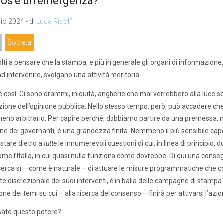
cos’è un’emergenza?
io 2024 - di
Luca Ricolfi
Società
ti a pensare che la stampa, e più in generale gli organi di informazione, 
ad intervenire, svolgano una attività meritoria.
 così. Ci sono drammi, iniquità, angherie che mai verrebbero alla luce s
nzione dell’opinione pubblica. Nello stesso tempo, però, può accadere che 
no arbitrario. Per capire perché, dobbiamo partire da una premessa: no
ne dei governanti, è una grandezza finita. Nemmeno il più sensibile capo d
 stare dietro a
tutte
le innumerevoli questioni di cui, in linea di principio
me l’Italia, in cui quasi nulla funziona come dovrebbe. Di qui una conseg
 cerca sì – come è naturale – di attuare le misure programmatiche che con
e discrezionale dei suoi interventi, è in balia delle campagne di stampa
one dei temi su cui – alla ricerca del consenso – finirà per attivarsi l’azi
sato questo potere?