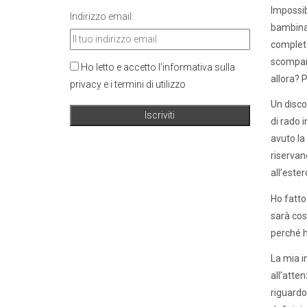
Impossibi
Indirizzo email:
bambina 
completa
scompars
Ho letto e accetto l'informativa sulla
allora? 
privacy e i termini di utilizzo
Un discor
di rado 
avuto la
riservan
all’este
Ho fatto
sarà cos
perché h
La mia i
all’atte
riguardo 