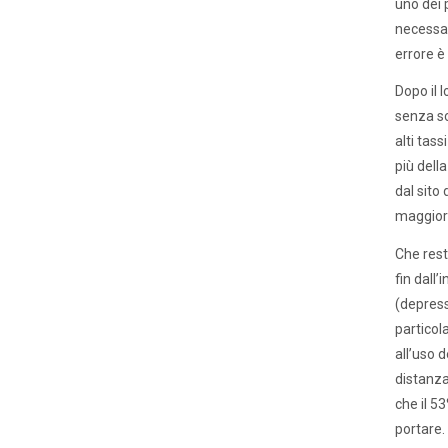
uno dei 
necessar
errore è
Dopo il 
senza sc
alti tass
più dell
dal sito
maggiore
Che rest
fin dall’i
(depress
particol
all’uso d
distanza
che il 53
portare.