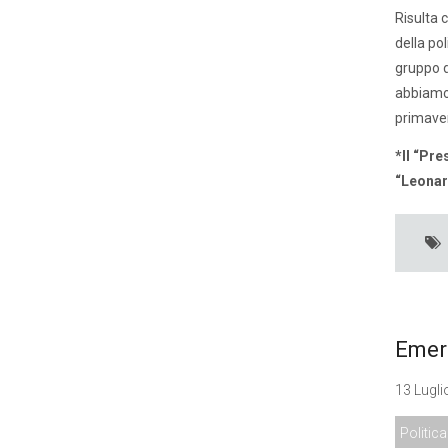
Risulta 
della po
gruppo d
abbiamo
primaver
*Il “Pre
“Leonar
Emer
13 Lugli
Politica