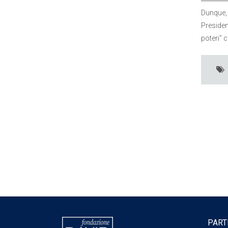
Dunque, 
President
poteri” 
PART