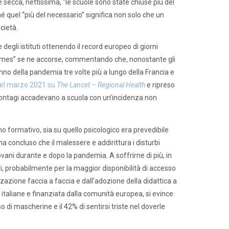
ne secca, nettissima, “le scuole sono state chiuse più del
é quel “più del necessario” significa non solo che un
cietà.
degli istituti ottenendo il record europeo di giorni
k Times” se ne accorse, commentando che, nonostante gli
 anno della pandemia tre volte più a lungo della Francia e
 nel marzo 2021 su
The Lancet – Regional Health
e ripreso
 contagi accadevano a scuola con un’incidenza non
 formativo, sia su quello psicologico era prevedibile
a concluso che il malessere e addirittura i disturbi
vani durante e dopo la pandemia. A soffrirne di più, in
nti, probabilmente per la maggior disponibilità di accesso
lizzazione faccia a faccia e dall’adozione della didattica a
e italiane e finanziata dalla comunità europea, si evince
o di mascherine e il 42% di sentirsi triste nel doverle