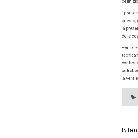
definizi
Eppure n
questo, 
la prese
delle co
Per fare
tecnica
contrari
potrebbe
la vera 
Bilan