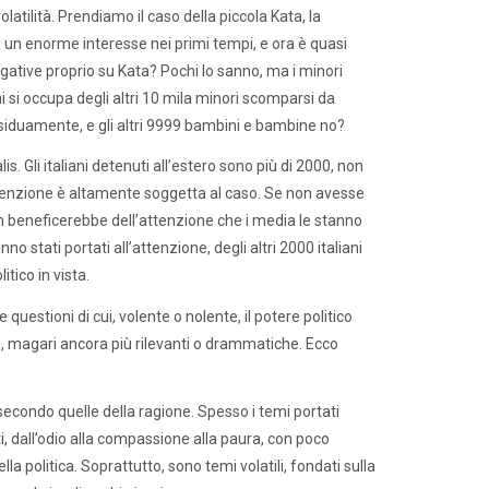
volatilità. Prendiamo il caso della piccola Kata, la
 un enorme interesse nei primi tempi, e ora è quasi
ative proprio su Kata? Pochi lo sanno, ma i minori
i si occupa degli altri 10 mila minori scomparsi da
assiduamente, e gli altri 9999 bambini e bambine no?
is. Gli italiani detenuti all’estero sono più di 2000, non
a attenzione è altamente soggetta al caso. Se non avesse
 non beneficerebbe dell’attenzione che i media le stanno
 stati portati all’attenzione, degli altri 2000 italiani
tico in vista.
questioni di cui, volente o nolente, il potere politico
i, magari ancora più rilevanti o drammatiche. Ecco
secondo quelle della ragione. Spesso i temi portati
i, dall’odio alla compassione alla paura, con poco
lla politica. Soprattutto, sono temi volatili, fondati sulla