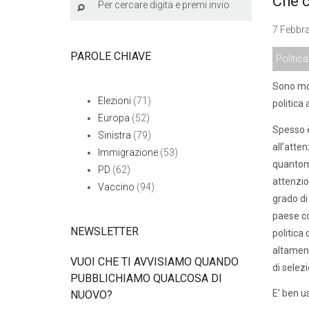
Che 
7 Febbra
PAROLE CHIAVE
Politica
Sono mol
Elezioni
(71)
politica 
Europa
(52)
Spesso è
Sinistra
(79)
all’atte
Immigrazione
(53)
quantome
PD
(62)
attenzio
Vaccino
(94)
grado di
paese co
NEWSLETTER
politica
altament
VUOI CHE TI AVVISIAMO QUANDO
di selezi
PUBBLICHIAMO QUALCOSA DI
E’ ben u
NUOVO?