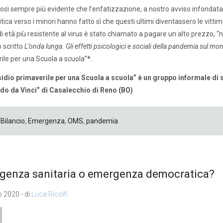
così sempre più evidente che l’enfatizzazione, a nostro avviso infondata, 
litica verso i minori hanno fatto sì che questi ultimi diventassero le vitt
i età più resistente al virus è stato chiamato a pagare un alto prezzo, “
 scritto
L’onda lunga. Gli effetti psicologici e sociali della pandemia sul m
ile per una Scuola a scuola”
*
.
sidio primaverile per una Scuola a scuola” è un gruppo informale di s
do da Vinci” di Casalecchio di Reno (BO)
Bilancio
,
Emergenza
,
OMS
,
pandemia
genza sanitaria o emergenza democratica?
o 2020 - di
Luca Ricolfi