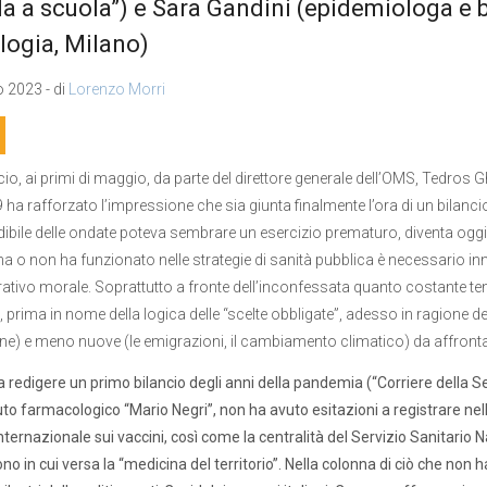
a a scuola”) e Sara Gandini (epidemiologa e bi
ogia, Milano)
o 2023 - di
Lorenzo Morri
io, ai primi di maggio, da parte del direttore generale dell’OMS, Tedros
 ha rafforzato l’impressione che sia giunta finalmente l’ora di un bilanci
ibile delle ondate poteva sembrare un esercizio prematuro, diventa oggi 
ha o non ha funzionato nelle strategie di sanità pubblica è necessario inn
ativo morale. Soprattutto a fronte dell’inconfessata quanto costante ten
, prima in nome della logica delle “scelte obbligate”, adesso in ragione de
ione) e meno nuove (le emigrazioni, il cambiamento climatico) da affronta
 a redigere un primo bilancio degli anni della pandemia (“Corriere della 
ituto farmacologico “Mario Negri”, non ha avuto esitazioni a registrare nel
internazionale sui vaccini, così come la centralità del Servizio Sanitario 
o in cui versa la “medicina del territorio”. Nella colonna di ciò che non