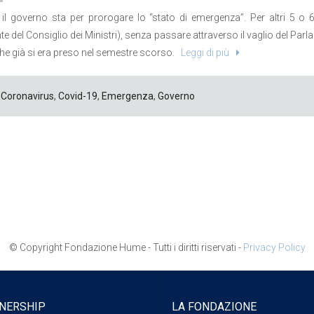
il governo sta per prorogare lo “stato di emergenza”. Per altri 5 o 
e del Consiglio dei Ministri), senza passare attraverso il vaglio del Parlam
che già si era preso nel semestre scorso.
Leggi di più
Coronavirus
,
Covid-19
,
Emergenza
,
Governo
© Copyright Fondazione Hume - Tutti i diritti riservati -
Privacy Policy
NERSHIP
LA FONDAZIONE