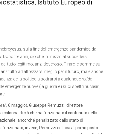
ostatistica, Istituto Europeo di
 Ghebreyesus, sulla fine dell’emergenza pandemica da
o. Dopo tre anni, ciò che in mezzo al succedersi
del tutto legittimo, anzi doveroso. Tirare le somme su
anzitutto ad attrezzarsi meglio per il futuro, ma è anche
denza della politica a sottrarsi a qualunque
redde
lle emergenze nuove (la guerra e i suoi spettri nucleari,
re.
Sera”, 6 maggio), Giuseppe Remuzzi, direttore
la colonna di ciò che ha funzionato il contributo della
Nazionale, ancorché penalizzato dallo stato di
 ha funzionato, invece, Remuzzi colloca al primo posto