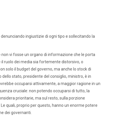
denunciando ingiustizie di ogni tipo e sollecitando la
e non vi fosse un organo di informazione che le porta
il ruolo dei media sia fortemente distorsivo, o
n solo il budget del governo, ma anche lo stock di
ello stato, presidente del consiglio, ministro, è in
, dovrebbe occuparsi attivamente, a maggior ragione in un
uenza cruciale: non potendo occuparsi di tutto, la
sidera prioritarie, ma sul resto, sulla porzione
. Le quali, proprio per questo, hanno un enorme potere
one dei governanti.