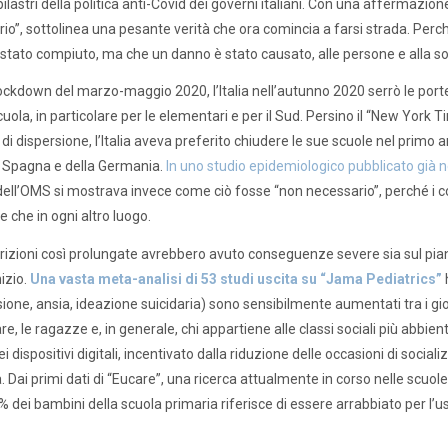
pilastri della politica anti-Covid dei governi italiani. Con una affermazio
io”, sottolinea una pesante verità che ora comincia a farsi strada. Perch
 stato compiuto, ma che un danno è stato causato, alle persone e alla so
lockdown del marzo-maggio 2020, l’Italia nell’autunno 2020 serrò le porte 
uola, in particolare per le elementari e per il Sud. Persino il “New Yor
i di dispersione, l’Italia aveva preferito chiudere le sue scuole nel primo
a Spagna e della Germania.
In uno studio epidemiologico pubblicato già
 dell’OMS si mostrava invece come ciò fosse “non necessario”, perché i
 che in ogni altro luogo.
rizioni così prolungate avrebbero avuto conseguenze severe sia sul piano
nizio.
Una vasta meta-analisi di 53 studi uscita su “Jama Pediatrics”
h
ione, ansia, ideazione suicidaria) sono sensibilmente aumentati tra i gio
are, le ragazze e, in generale, chi appartiene alle classi sociali più abbie
ei dispositivi digitali, incentivato dalla riduzione delle occasioni di socia
. Dai primi dati di “Eucare”, una ricerca attualmente in corso nelle scuol
% dei bambini della scuola primaria riferisce di essere arrabbiato per l’us