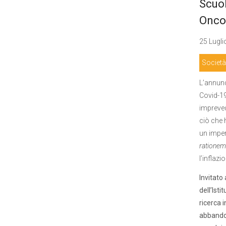
Scuol
Oncol
25 Lugli
Società
L’annunc
Covid-19
impreved
ciò che 
un imper
rationem
l’inflaz
Invitato
dell’Ist
ricerca 
abbandon