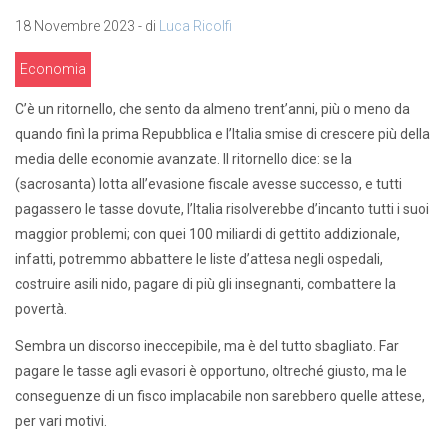
18 Novembre 2023 - di
Luca Ricolfi
Economia
C’è un ritornello, che sento da almeno trent’anni, più o meno da
quando finì la prima Repubblica e l’Italia smise di crescere più della
media delle economie avanzate. Il ritornello dice: se la
(sacrosanta) lotta all’evasione fiscale avesse successo, e tutti
pagassero le tasse dovute, l’Italia risolverebbe d’incanto tutti i suoi
maggior problemi; con quei 100 miliardi di gettito addizionale,
infatti, potremmo abbattere le liste d’attesa negli ospedali,
costruire asili nido, pagare di più gli insegnanti, combattere la
povertà.
Sembra un discorso ineccepibile, ma è del tutto sbagliato. Far
pagare le tasse agli evasori è opportuno, oltreché giusto, ma le
conseguenze di un fisco implacabile non sarebbero quelle attese,
per vari motivi.