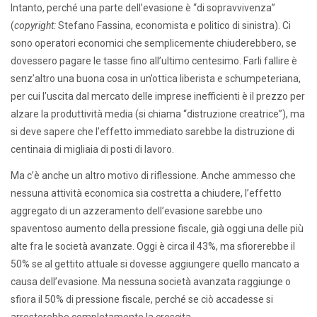
Intanto, perché una parte dell’evasione è “di sopravvivenza”
(
copyright:
Stefano Fassina, economista e politico di sinistra). Ci
sono operatori economici che semplicemente chiuderebbero, se
dovessero pagare le tasse fino all’ultimo centesimo. Farli fallire è
senz’altro una buona cosa in un’ottica liberista e schumpeteriana,
per cui l’uscita dal mercato delle imprese inefficienti è il prezzo per
alzare la produttività media (si chiama “distruzione creatrice”), ma
si deve sapere che l’effetto immediato sarebbe la distruzione di
centinaia di migliaia di posti di lavoro.
Ma c’è anche un altro motivo di riflessione. Anche ammesso che
nessuna attività economica sia costretta a chiudere, l’effetto
aggregato di un azzeramento dell’evasione sarebbe uno
spaventoso aumento della pressione fiscale, già oggi una delle più
alte fra le società avanzate. Oggi è circa il 43%, ma sfiorerebbe il
50% se al gettito attuale si dovesse aggiungere quello mancato a
causa dell’evasione. Ma nessuna società avanzata raggiunge o
sfiora il 50% di pressione fiscale, perché se ciò accadesse si