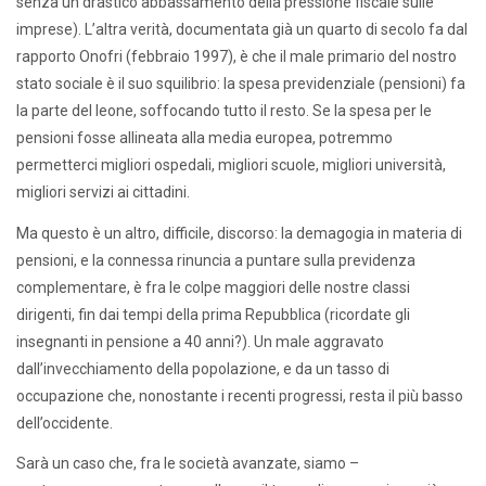
senza un drastico abbassamento della pressione fiscale sulle
imprese). L’altra verità, documentata già un quarto di secolo fa dal
rapporto Onofri (febbraio 1997), è che il male primario del nostro
stato sociale è il suo squilibrio: la spesa previdenziale (pensioni) fa
la parte del leone, soffocando tutto il resto. Se la spesa per le
pensioni fosse allineata alla media europea, potremmo
permetterci migliori ospedali, migliori scuole, migliori università,
migliori servizi ai cittadini.
Ma questo è un altro, difficile, discorso: la demagogia in materia di
pensioni, e la connessa rinuncia a puntare sulla previdenza
complementare, è fra le colpe maggiori delle nostre classi
dirigenti, fin dai tempi della prima Repubblica (ricordate gli
insegnanti in pensione a 40 anni?). Un male aggravato
dall’invecchiamento della popolazione, e da un tasso di
occupazione che, nonostante i recenti progressi, resta il più basso
dell’occidente.
Sarà un caso che, fra le società avanzate, siamo –