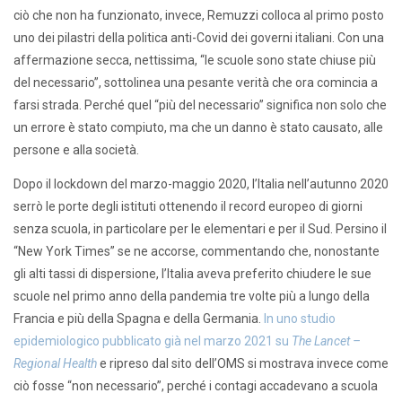
ciò che non ha funzionato, invece, Remuzzi colloca al primo posto
uno dei pilastri della politica anti-Covid dei governi italiani. Con una
affermazione secca, nettissima, “le scuole sono state chiuse più
del necessario”, sottolinea una pesante verità che ora comincia a
farsi strada. Perché quel “più del necessario” significa non solo che
un errore è stato compiuto, ma che un danno è stato causato, alle
persone e alla società.
Dopo il lockdown del marzo-maggio 2020, l’Italia nell’autunno 2020
serrò le porte degli istituti ottenendo il record europeo di giorni
senza scuola, in particolare per le elementari e per il Sud. Persino il
“New York Times” se ne accorse, commentando che, nonostante
gli alti tassi di dispersione, l’Italia aveva preferito chiudere le sue
scuole nel primo anno della pandemia tre volte più a lungo della
Francia e più della Spagna e della Germania.
In uno studio
epidemiologico pubblicato già nel marzo 2021 su
The Lancet –
Regional Health
e ripreso dal sito dell’OMS si mostrava invece come
ciò fosse “non necessario”, perché i contagi accadevano a scuola