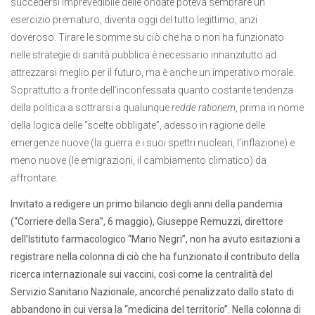
succedersi imprevedibile delle ondate poteva sembrare un
esercizio prematuro, diventa oggi del tutto legittimo, anzi
doveroso. Tirare le somme su ciò che ha o non ha funzionato
nelle strategie di sanità pubblica è necessario innanzitutto ad
attrezzarsi meglio per il futuro, ma è anche un imperativo morale.
Soprattutto a fronte dell’inconfessata quanto costante tendenza
della politica a sottrarsi a qualunque
redde rationem
, prima in nome
della logica delle “scelte obbligate”, adesso in ragione delle
emergenze nuove (la guerra e i suoi spettri nucleari, l’inflazione) e
meno nuove (le emigrazioni, il cambiamento climatico) da
affrontare.
Invitato a redigere un primo bilancio degli anni della pandemia
(“Corriere della Sera”, 6 maggio), Giuseppe Remuzzi, direttore
dell’Istituto farmacologico “Mario Negri”, non ha avuto esitazioni a
registrare nella colonna di ciò che ha funzionato il contributo della
ricerca internazionale sui vaccini, così come la centralità del
Servizio Sanitario Nazionale, ancorché penalizzato dallo stato di
abbandono in cui versa la “medicina del territorio”. Nella colonna di