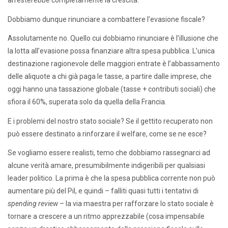
arresterebbe completamente la crescita.
Dobbiamo dunque rinunciare a combattere l’evasione fiscale?
Assolutamente no. Quello cui dobbiamo rinunciare è l’illusione che
la lotta all’evasione possa finanziare altra spesa pubblica. L’unica
destinazione ragionevole delle maggiori entrate è l’abbassamento
delle aliquote a chi già paga le tasse, a partire dalle imprese, che
oggi hanno una tassazione globale (tasse + contributi sociali) che
sfiora il 60%, superata solo da quella della Francia.
E i problemi del nostro stato sociale? Se il gettito recuperato non
può essere destinato a rinforzare il welfare, come se ne esce?
Se vogliamo essere realisti, temo che dobbiamo rassegnarci ad
alcune verità amare, presumibilmente indigeribili per qualsiasi
leader politico. La prima è che la spesa pubblica corrente non può
aumentare più del Pil, e quindi – falliti quasi tutti i tentativi di
spending review
– la via maestra per rafforzare lo stato sociale è
tornare a crescere a un ritmo apprezzabile (cosa impensabile