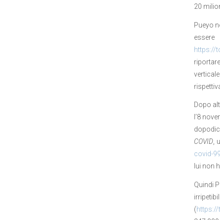
20 milion
Pueyo no
essere 
https:/
riportar
vertical
rispettiv
Dopo alt
l’8 nov
dopodich
COVID
, 
covid-9
lui non h
Quindi P
irripeti
(
https: