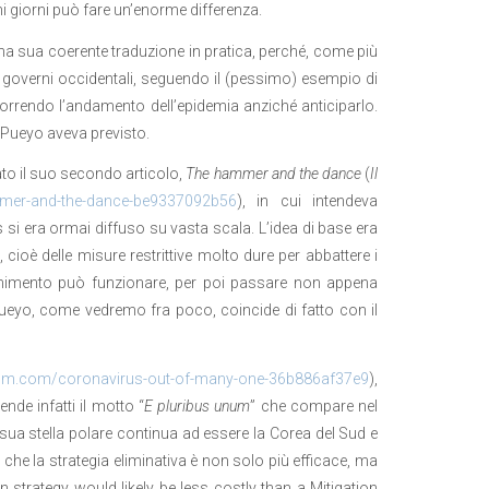
 giorni può fare un’enorme differenza.
una sua coerente traduzione in pratica, perché, come più
 i governi occidentali, seguendo il (pessimo) esempio di
correndo l’andamento dell’epidemia anziché anticiparlo.
e Pueyo aveva previsto.
ato il suo secondo articolo,
The hammer and the dance
(
Il
mer-and-the-dance-be9337092b56
), in cui intendeva
s si era ormai diffuso su vasta scala. L’idea di base era
ioè delle misure restrittive molto dure per abbattere i
nimento può funzionare, per poi passare non appena
Pueyo, come vedremo fra poco, coincide di fatto con il
um.com/coronavirus-out-of-many-one-36b886af37e9
),
ende infatti il motto “
E pluribus unum
” che compare nel
ua stella polare continua ad essere la Corea del Sud e
e la strategia eliminativa è non solo più efficace, ma
strategy would likely be less costly than a Mitigation