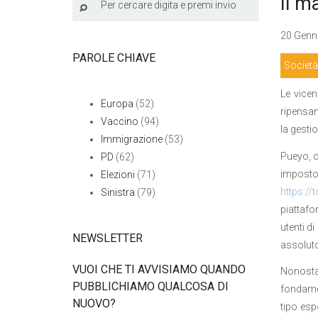
Il m
20 Genna
PAROLE CHIAVE
Società
Le vicen
Europa
(52)
ripensam
Vaccino
(94)
la gesti
Immigrazione
(53)
Pueyo, c
PD
(62)
imposto 
Elezioni
(71)
https:/
Sinistra
(79)
piattafo
utenti di
NEWSLETTER
assoluto
VUOI CHE TI AVVISIAMO QUANDO
Nonosta
PUBBLICHIAMO QUALCOSA DI
fondame
NUOVO?
tipo esp