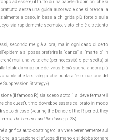
ppo ad essere) il frutto di una babele di opinioni che si
oprattutto senza una guida autorevole che si prenda la
nzialmente a caso, in base a chi grida più forte o sulla
 Pueyo sia rapidamente scemato, visto che è altrettanto
essi, secondo me già allora, ma in ogni caso di certo
dell’epidemia si possa preferire la “danza” al “martello” in
rché mai, una volta che (per necessità o per scelta) si
 alla totale eliminazione del virus. E ciò suona ancora più
bile che la strategia che punta all’eliminazione del
he Suppression Strategy»).
sione (il famoso R) sia sceso sotto 1 si deve fermare il
iene che quest’ultimo dovrebbe essere calibrato in modo
di sotto di esso («during the Dance of the R period, they
 term»,
The hammer and the dance
, p. 28).
hé significa auto-costringerci a vivere perennemente sul
rà) che la situazione ci sfugga di mano e si debba tornare