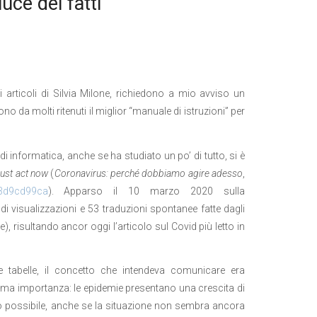
luce dei fatti
 articoli di Silvia Milone, richiedono a mio avviso un
o da molti ritenuti il miglior “manuale di istruzioni” per
informatica, anche se ha studiato un po’ di tutto, si è
ust act now
(
Coronavirus: perché dobbiamo agire adesso
,
d3d9cd99ca
). Apparso il 10 marzo 2020 sulla
 di visualizzazioni e 53 traduzioni spontanee fatte dagli
le), risultando ancor oggi l’articolo sul Covid più letto in
e tabelle, il concetto che intendeva comunicare era
a importanza: le epidemie presentano una crescita di
to possibile, anche se la situazione non sembra ancora