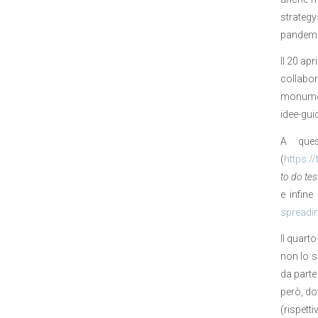
strategy
pandemi
Il 20 apr
collabor
monument
idee-gui
A ques
(
https:
to do tes
e infine
spreadi
Il quart
non lo s
da parte 
però, do
(rispett