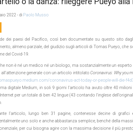
artello o la danza: rileggere Pueyo alla 
io 2022 - di
Paolo Musso
de dei paesi del Pacifico, così ben documentate su questo sito dagli
ento, almeno parziale, del giudizio sugli articoli di Tomas Pueyo, che son
one del Covid-19.
he non è né un medico né un biologo, ma sostanzialmente un esperto di 
all’attenzione generale con un articolo intitolato
Coronavirus: Why you m
/tomaspueyo.medium.com/coronavirus-act-today-or-people-will-die-f4
rma digitale Medium, in soli 9 giorni l’articolo ha avuto oltre 40 milioni
 Internet per un totale di ben 42 lingue (43 contando l’inglese dell’origina
.
nte l’articolo, lungo ben 31 pagine, contenesse decine di grafici 
ntalmente uno solo e anche abbastanza semplice, benché della massim
onenziale, per cui bisogna agire con la massima decisione il più pres