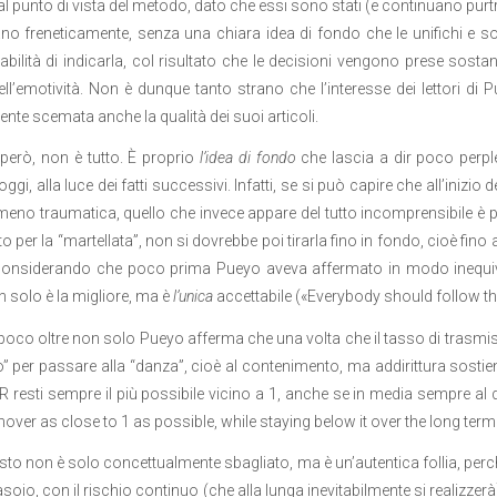
l punto di vista del metodo, dato che essi sono stati (e continuano purtro
ano freneticamente, senza una chiara idea di fondo che le unifichi e s
bilità di indicarla, col risultato che le decisioni vengono prese sosta
ell’emotività. Non è dunque tanto strano che l’interesse dei lettori di
nte scemata anche la qualità dei suoi articoli.
però, non è tutto. È proprio
l’idea di fondo
che lascia a dir poco perpl
gi, alla luce dei fatti successivi. Infatti, se si può capire che all’inizio 
eno traumatica, quello che invece appare del tutto incomprensibile è pe
o per la “martellata”, non si dovrebbe poi tirarla fino in fondo, cioè fino
onsiderando che poco prima Pueyo aveva affermato in modo inequivoca
n solo è la migliore, ma è
l’unica
accettabile («Everybody should follow t
poco oltre non solo Pueyo afferma che una volta che il tasso di trasmis
o” per passare alla “danza”, cioè al contenimento, ma addirittura sost
 R resti sempre il più possibile vicino a 1, anche se in media sempre al 
hover as close to 1 as possible, while staying below it over the long term
sto non è solo concettualmente sbagliato, ma è un’autentica follia, perc
 rasoio, con il rischio continuo (che alla lunga inevitabilmente si realizze