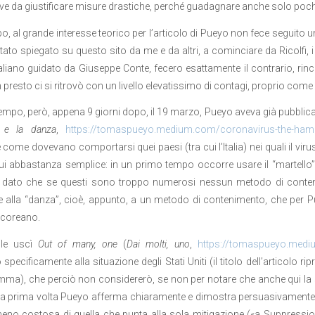
ve da giustificare misure drastiche, perché guadagnare anche solo pochi
o, al grande interesse teorico per l’articolo di Pueyo non fece seguito 
stato spiegato su questo sito da me e da altri, a cominciare da Ricolfi,
taliano guidato da Giuseppe Conte, fecero esattamente il contrario, rin
 presto ci si ritrovò con un livello elevatissimo di contagi, proprio com
tempo, però, appena 9 giorni dopo, il 19 marzo, Pueyo aveva già pubblic
o e la danza
,
https://tomaspueyo.medium.com/coronavirus-the-ham
 come dovevano comportarsi quei paesi (tra cui l’Italia) nei quali il viru
i abbastanza semplice: in un primo tempo occorre usare il “martello”, c
, dato che se questi sono troppo numerosi nessun metodo di conte
e alla “danza”, cioè, appunto, a un metodo di contenimento, che per 
coreano.
rile uscì
Out of many, one
(
Dai molti, uno
,
https://tomaspueyo.medi
specificamente alla situazione degli Stati Uniti (il titolo dell’articolo ripr
mma), che perciò non considererò, se non per notare che anche qui la s
la prima volta Pueyo afferma chiaramente e dimostra persuasivamente ch
no costosa di quella che punta alla sola mitigazione («a Suppression 