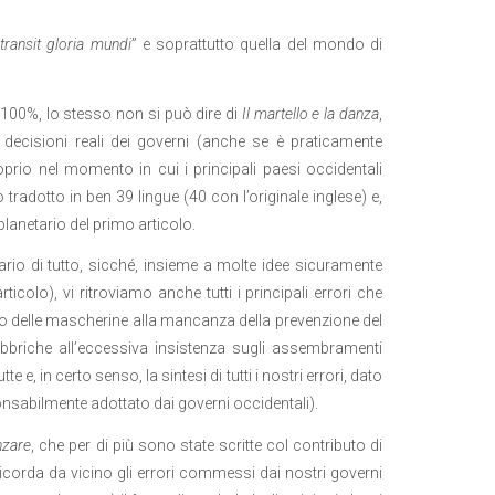
 transit gloria mundi
” e soprattutto quella del mondo di
 100%, lo stesso non si può dire di
Il martello e la danza
,
e decisioni reali dei governi (anche se è praticamente
oprio nel momento in cui i principali paesi occidentali
adotto in ben 39 lingue (40 con l’originale inglese) e,
lanetario del primo articolo.
rario di tutto, sicché, insieme a molte idee sicuramente
ticolo), vi ritroviamo anche tutti i principali errori che
o delle mascherine alla mancanza della prevenzione del
fabbriche all’eccessiva insistenza sugli assembramenti
e e, in certo senso, la sintesi di tutti i nostri errori, dato
ponsabilmente adottato dai governi occidentali).
nzare
, che per di più sono state scritte col contributo di
icorda da vicino gli errori commessi dai nostri governi