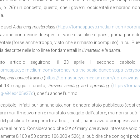
», p. 26): un concetto, questo, che i governi occidentali sembrano no
a.
ile uscì
A dancing masterclass
(
https://tomaspueyo.medium.com/corona
azione con decine di esperti di varie discipline e paesi, prima parte d
ale (forse anche troppo, visto che è rimasto incompiuto) in cui Pueyo i
da descritte nelle loro linee fondamentali in
Il martello e la danza
.
to articolo seguirono: il 23 aprile il secondo capitolo
//tomaspueyo.medium.com/coronavirus-the-basic-dance-steps-everyb
ting and contact tracing
(
https://tomaspueyo.medium.com/coronavirus-h
 il 13 maggio il quinto,
Prevent seeding and spreading
(
https://toma
ng-e84ed405e37d
), che fu anche l’ultimo.
o capitolo, infatti, pur annunciato, non è ancora stato pubblicato (così 
arà mai. Il motivo non è mai stato spiegato dall’autore, ma non si può f
del pubblico. I suoi primi tre articoli, infatti, hanno avuto complessivamen
vute al primo. Considerando che
Out of many, one
aveva interesse solo p
ivamente 8.100 e 50 contro 106.000 e 526), si può dire che con ogni prob