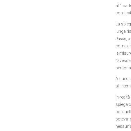
al “mart
con i ca
La spieg
lunga ri
dance
, 
come ab
le misur
l’avess
personal
A quest
all’inter
In realt
spiega c
poi quel
poteva 
nessun’a