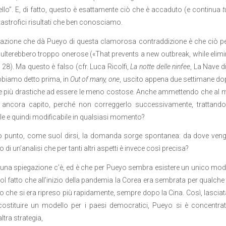
ello”. E, di fatto, questo è esattamente ciò che è accaduto (e continua
t
tastrofici risultati che ben conosciamo.
azione che dà Pueyo di questa clamorosa contraddizione è che ciò perm
sulterebbero troppo onerose («That prevents a new outbreak, while elim
p. 28). Ma questo è falso (cfr. Luca Ricolfi,
La notte delle ninfee
, La Nave d
biamo detto prima, in
Out of many, one
, uscito appena due settimane do
e più drastiche ad essere le meno costose. Anche ammettendo che al 
e ancora capito, perché non correggerlo successivamente, trattando
e e quindi modificabile in qualsiasi momento?
o punto, come suol dirsi, la domanda sorge spontanea: da dove veng
no di un’analisi che per tanti altri aspetti è invece così precisa?
à una spiegazione c’è, ed è che per Pueyo sembra esistere un unico mode
ol fatto che all’inizio della pandemia la Corea era sembrata per qualc
lo che si era ripreso più rapidamente, sempre dopo la Cina. Così, lasciat
costituire un modello per i paesi democratici, Pueyo si è concentr
ltra strategia,