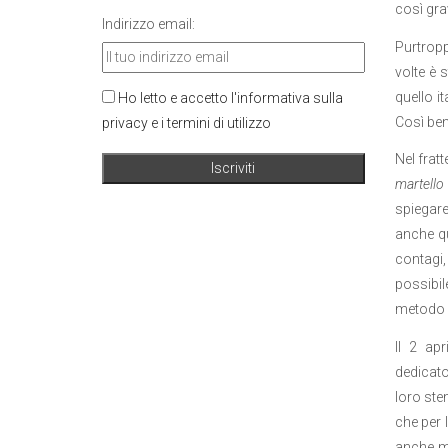
così gra
Indirizzo email:
Purtropp
volte è 
quello i
Ho letto e accetto l'informativa sulla
Così ben
privacy e i termini di utilizzo
Nel frat
martell
spiegare
anche qu
contagi
possibil
metodo 
Il 2 ap
dedicato 
loro ste
che per 
anche me