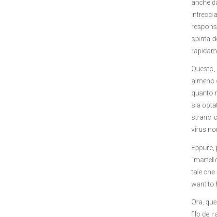
anche da
intrecci
responsa
spinta d
rapidame
Questo, 
almeno og
quanto m
sia optat
strano c
virus no
Eppure, 
“martell
tale che
want to 
Ora, que
filo del