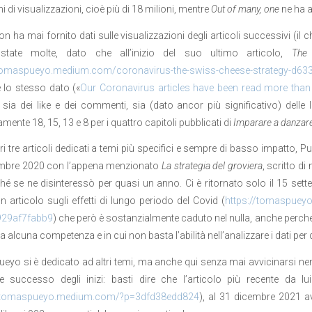
i di visualizzazioni, cioè più di 18 milioni, mentre
Out of many, one
ne ha a
n ha mai fornito dati sulle visualizzazioni degli articoli successivi (il
state molte, dato che all’inizio del suo ultimo articolo,
The
/tomaspueyo.medium.com/coronavirus-the-swiss-cheese-strategy-d6
e lo stesso dato («
Our
Coronavirus
articles
have
been
read
more
than
e sia dei like e dei commenti, sia (dato ancor più significativo) delle li
amente 18, 15, 13 e 8 per i quattro capitoli pubblicati di
Imparare a danzar
ri tre articoli dedicati a temi più specifici e sempre di basso impatto
embre 2020 con l’appena menzionato
La strategia del groviera
, scritto di
é se ne disinteressò per quasi un anno. Ci è ritornato solo il 15 se
un articolo sugli effetti di lungo periodo del Covid (
https://tomaspuey
929af7fabb9
) che però è sostanzialmente caduto nel nulla, anche perch
a alcuna competenza e in cui non basta l’abilità nell’analizzare i dati per 
ueyo si è dedicato ad altri temi, ma anche qui senza mai avvicinarsi
bile successo degli inizi: basti dire che l’articolo più recente da
//tomaspueyo.medium.com/?p=3dfd38edd824
), al 31 dicembre 2021 a