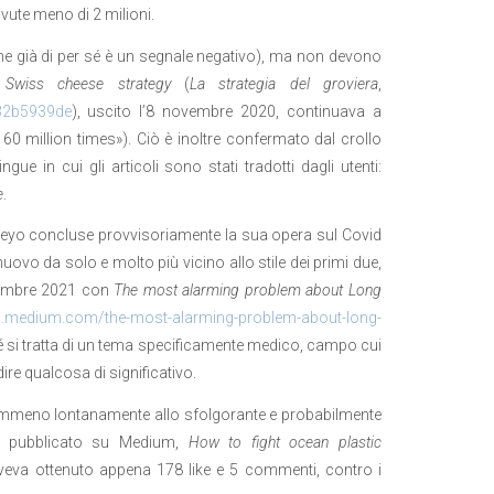
vute meno di 2 milioni.
 che già di per sé è un segnale negativo), ma non devono
 Swiss cheese strategy
(
La strategia del groviera
,
332b5939de
), uscito l’8 novembre 2020, continuava a
60 million times»). Ciò è inoltre confermato dal crollo
ngue in cui gli articoli sono stati tradotti dagli utenti:
e
.
, Pueyo concluse provvisoriamente la sua opera sul Covid
 nuovo da solo e molto più vicino allo stile dei primi due,
ttembre 2021 con
The most alarming problem about Long
o.medium.com/the-most-alarming-problem-about-long-
é si tratta di un tema specificamente medico, campo cui
dire qualcosa di significativo.
 nemmeno lontanamente allo sfolgorante e probabilmente
 lui pubblicato su Medium,
How to fight ocean plastic
veva ottenuto appena 178 like e 5 commenti, contro i