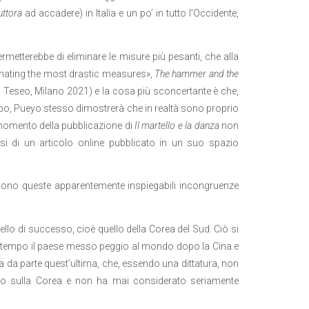
uttora
ad accadere) in Italia e un po’ in tutto l’Occidente,
etterebbe di eliminare le misure più pesanti, che alla
inating the most drastic measures»,
The hammer and the
i Teseo, Milano 2021) e la cosa più sconcertante è che,
po, Pueyo stesso dimostrerà che in realtà sono proprio
momento della pubblicazione di
Il martello e la danza
non
si di un articolo online pubblicato in un suo spazio
ono queste apparentemente inspiegabili incongruenze
llo di successo, cioè quello della Corea del Sud. Ciò si
he tempo il paese messo peggio al mondo dopo la Cina e
a da parte quest’ultima, che, essendo una dittatura, non
ato sulla Corea e non ha mai considerato seriamente