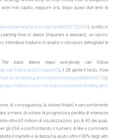
n aver mai capito, neppure ora, dopo quasi due anni di
virus-learning-how-to-dance-b8420170203e
), scritto in
i
Learning how to dance
(
Imparare a danzare
), un lavoro
ntendeva tradurre in analisi e istruzioni dettagliate le
,
The basic dance steps everybody can follow
ody-can-follow-b3d216daa343
); il 28 aprile il terzo,
How
ow-to-do-testing-and-contact-tracing-bde85b64072e
);
spueyo.medium.com/coronavirus-prevent-seeding-and-
come, di conseguenza, la sintesi finale) e verosimilmente
are a meno di notare la progressiva perdita di interesse
te oltre 60 milioni di visualizzazioni, più di 40 dei quali,
er gli USA e confrontando il numero di like e commenti
abilità
Il martello e la danza
ha avuto oltre il 90% degli altri