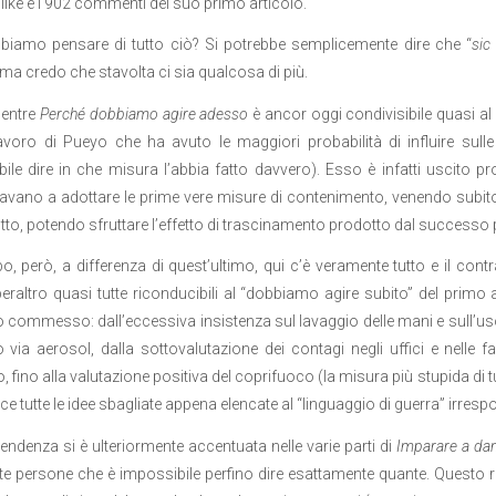
like e i 902 commenti del suo primo articolo.
biamo pensare di tutto ciò? Si potrebbe semplicemente dire che “
sic
, ma credo che stavolta ci sia qualcosa di più.
 mentre
Perché dobbiamo agire adesso
è ancor oggi condivisibile quasi al
lavoro di Pueyo che ha avuto le maggiori probabilità di influire sull
ile dire in che misura l’abbia fatto davvero). Esso è infatti uscito pr
vano a adottare le prime vere misure di contenimento, venendo subito tr
tto, potendo sfruttare l’effetto di trascinamento prodotto dal successo p
o, però, a differenza di quest’ultimo, qui c’è veramente tutto e il cont
peraltro quasi tutte riconducibili al “dobbiamo agire subito” del primo ar
commesso: dall’eccessiva insistenza sul lavaggio delle mani e sull’us
 via aerosol, dalla sottovalutazione dei contagi negli uffici e nelle 
o, fino alla valutazione positiva del coprifuoco (la misura più stupida di tutt
ce tutte le idee sbagliate appena elencate al “linguaggio di guerra” irres
endenza si è ulteriormente accentuata nelle varie parti di
Imparare a da
te persone che è impossibile perfino dire esattamente quante. Questo r