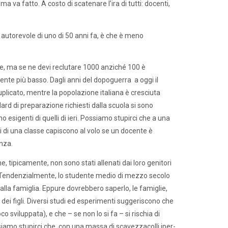
a va fatto. A costo di scatenare l’ira di tutti: docenti,
autorevole di uno di 50 anni fa, è che è meno
ale, ma se ne devi reclutare 1000 anziché 100 è
vamente più basso. Dagli anni del dopoguerra a oggi il
uplicato, mentre la popolazione italiana è cresciuta
ard di preparazione richiesti dalla scuola si sono
sigenti di quelli di ieri. Possiamo stupirci che a una
di una classe capiscono al volo se un docente è
nza.
e, tipicamente, non sono stati allenati dai loro genitori
imo. Tendenzialmente, lo studente medio di mezzo secolo
alla famiglia. Eppure dovrebbero saperlo, le famiglie,
a dei figli. Diversi studi ed esperimenti suggeriscono che
 sviluppata), e che – se non lo si fa – si rischia di
ossiamo stupirci che, con una massa di scavezzacolli iper-