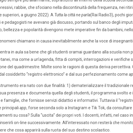
agio sempre più allarmante, soprattutto all’interno della scuola secondar
pressivi, rabbie, che sfociano nella discontinuità della frequenza, nei rit
le superiori, a giugno 2022). A
Tutta la città ne parla
(Rai Radio3), pochi gior
i e pedagogisti ne avevano già discusso, portando sul banco degli imputat
, bellezza e popolarità divengono mete imperative fin da bambini, nello spo
enomeni chiamano in causa inevitabilmente anche la voce di insegnanti e 
 entra in aula sa bene che gli studenti oramai guardano alla scuola non 
etanei, ma come a un’agenda, fitta di compiti, interrogazioni e verifiche s
one del quadrimestre. Molte sono le ragioni di questa deriva percettiva. 
dal cosiddetto “registro elettronico” e dal suo perfezionamento come
a
trumento era nato con due finalità: 1) dematerializzare il tradizionale regi
 sua presenza e documenta quella degli studenti, il programma svolto e i 
e famiglie, che fornisse servizi didattici e informativi. Tuttavia il “regist
e principali
app
, forse seconda solo a Instagram e Tik Tok, da consultar
menti su cosa? Sulla “uscita” dei propri voti. I docenti, infatti, nel caso 
nserirli on-line successivamente. All’interessato non resterà che monitor
re che cosa apparirà sulla ruota del suo destino scolastico.