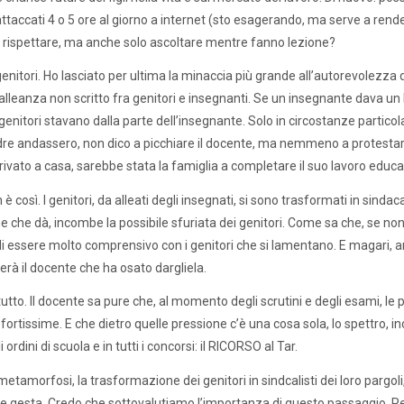
 attaccati 4 o 5 ore al giorno a internet (sto esagerando, ma serve a rend
 rispettare, ma anche solo ascoltare mentre fanno lezione?
i genitori. Ho lasciato per ultima la minaccia più grande all’autorevolezza 
 alleanza non scritto fra genitori e insegnanti. Se un insegnante dava un
genitori stavano dalla parte dell’insegnante. Solo in circostanze partic
e andassero, non dico a picchiare il docente, ma nemmeno a protestare.
rivato a casa, sarebbe stata la famiglia a completare il suo lavoro educa
è così. I genitori, da alleati degli insegnati, si sono trasformati in sindacal
e che dà, incombe la possibile sfuriata dei genitori. Come sa che, se non a
i essere molto comprensivo con i genitori che si lamentano. E magari, 
rà il docente che ha osato dargliela.
utto. Il docente sa pure che, al momento degli scrutini e degli esami, le p
fortissime. E che dietro quelle pressione c’è una cosa sola, lo spettro, 
gli ordini di scuola e in tutti i concorsi: il RICORSO al Tar.
etamorfosi, la trasformazione dei genitori in sindcalisti dei loro pargoli,
ive gesta. Credo che sottovalutiamo l’importanza di questo passaggio. Pe