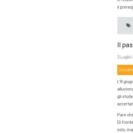
il prere
Il pa
3 Luglio
Società
L’8 giug
alluvion
gli stud
accertame
Pare che
Di front
solo, ma 