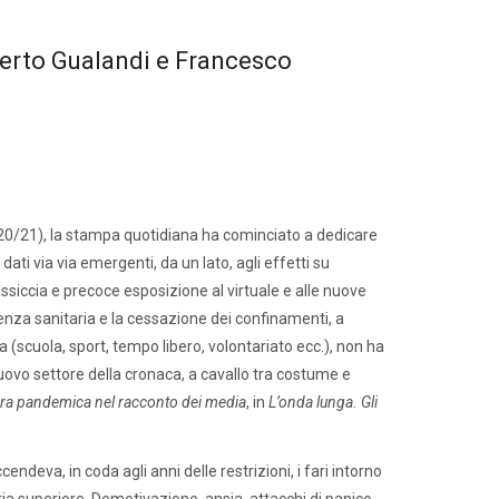
lberto Gualandi e Francesco
020/21), la stampa quotidiana ha cominciato a dedicare
ati via via emergenti, da un lato, agli effetti su
ssiccia e precoce esposizione al virtuale e alle nuove
genza sanitaria e la cessazione dei confinamenti, a
 (scuola, sport, tempo libero, volontariato ecc.), non ha
uovo settore della cronaca, a cavallo tra costume e
’era pandemica nel racconto dei media
, in
L’onda lunga. Gli
ndeva, in coda agli anni delle restrizioni, i fari intorno