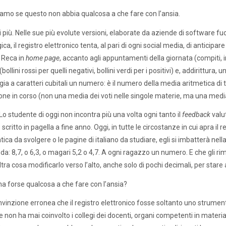
iamo se questo non abbia qualcosa a che fare con l’ansia.
 più. Nelle sue più evolute versioni, elaborate da aziende di software fuori
a, il registro elettronico tenta, al pari di ogni social media, di anticipare
. Reca in
home page
, accanto agli appuntamenti della giornata (compiti, int
bollini rossi per quelli negativi, bollini verdi per i positivi) e, addirittur
a a caratteri cubitali un numero: è il numero della media aritmetica di tu
one in corso (non una media dei voti nelle singole materie, ma una media g
Lo studente di oggi non incontra più una volta ogni tanto il
feedback
valut
 scritto in pagella a fine anno. Oggi, in tutte le circostanze in cui apra il 
ca da svolgere o le pagine di italiano da studiare, egli si imbatterà nella
nda: 8,7, o 6,3, o magari 5,2 o 4,7. A ogni ragazzo un numero. E che gli 
ltra cosa modificarlo verso l’alto, anche solo di pochi decimali, per stare 
a forse qualcosa a che fare con l’ansia?
nvinzione erronea che il registro elettronico fosse soltanto uno strumento 
 non ha mai coinvolto i collegi dei docenti, organi competenti in materia