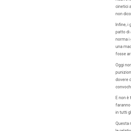
cinetici
non dico
Infine, 
patto di
norma i 
una madr
fosse ar
Oggi non 
punizion
dovere d
convoche
E non è t
faranno 
in tutti 
Questa m
le relat