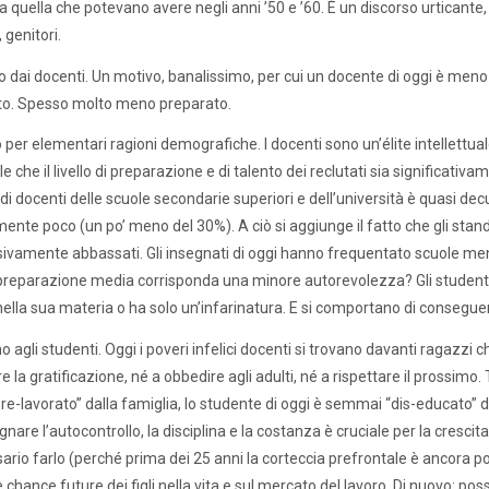
a quella che potevano avere negli anni ’50 e ’60. È un discorso urticante, m
 genitori.
 dai docenti. Un motivo, banalissimo, per cui un docente di oggi è meno 
to. Spesso molto meno preparato.
 per elementari ragioni demografiche. I docenti sono un’élite intellettu
le che il livello di preparazione e di talento dei reclutati sia significati
i docenti delle scuole secondarie superiori e dell’università è quasi dec
mente poco (un po’ meno del 30%). A ciò si aggiunge il fatto che gli stand
ivamente abbassati. Gli insegnati di oggi hanno frequentato scuole meno e
reparazione media corrisponda una minore autorevolezza? Gli studenti 
nella sua materia o ha solo un’infarinatura. E si comportano di consegue
agli studenti. Oggi i poveri infelici docenti si trovano davanti ragazzi ch
ire la gratificazione, né a obbedire agli adulti, né a rispettare il pross
pre-lavorato” dalla famiglia, lo studente di oggi è semmai “dis-educato” d
nare l’autocontrollo, la disciplina e la costanza è cruciale per la crescit
ario farlo (perché prima dei 25 anni la corteccia prefrontale è ancora poco
le chance future dei figli nella vita e sul mercato del lavoro. Di nuovo: p