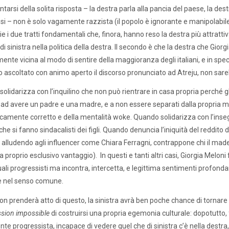
tarsi della solita risposta – la destra parla alla pancia del paese, la des
i – non è solo vagamente razzista (il popolo è ignorante e manipola
e i due tratti fondamentali che, finora, hanno reso la destra più attrattiv
di sinistra nella politica della destra. Il secondo è che la destra che Gio
mente vicina al modo di sentire della maggioranza degli italiani, e in spe
 ascoltato con animo aperto il discorso pronunciato ad Atreju, non sareb
olidarizza con l’inquilino che non può rientrare in casa propria perché gl
ad avere un padre e una madre, e a non essere separati dalla propria ma
ticamente corretto e della mentalità woke. Quando solidarizza con l’insegn
che si fanno sindacalisti dei figli. Quando denuncia l’iniquità del reddito
alludendo agli influencer come Chiara Ferragni, contrappone chi il made in 
(a proprio esclusivo vantaggio). In questi e tanti altri casi, Giorgia Melo
tuali progressisti ma incontra, intercetta, e legittima sentimenti profondam
e nel senso comune.
on prenderà atto di questo, la sinistra avrà ben poche chance di tornare 
sion impossible
di costruirsi una propria egemonia culturale: dopotutto, fr
te progressista, incapace di vedere quel che di sinistra c’è nella destra, 