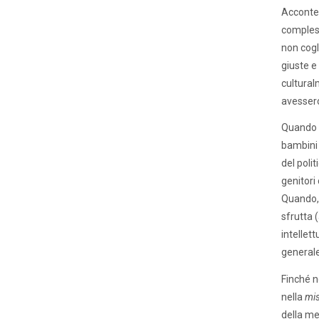
Acconten
compless
non cogli
giuste e 
cultural
avessero
Quando s
bambini 
del poli
genitori 
Quando, 
sfrutta 
intellet
general
Finché n
nella
mis
della men