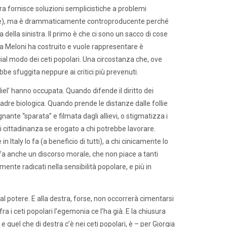
tra fornisce soluzioni semplicistiche a problemi
bile), ma è drammaticamente controproducente perché
a della sinistra. Il primo è che ci sono un sacco di cose
rgia Meloni ha costruito e vuole rappresentare è
cial modo dei ceti popolari. Una circostanza che, ove
be sfuggita neppure ai critici più prevenuti.
iel’ hanno occupata. Quando difende il diritto dei
dre biologica. Quando prende le distanze dalle follie
ante “sparata” e filmata dagli allievi, o stigmatizza i
 di cittadinanza se erogato a chi potrebbe lavorare.
Italy lo fa (a beneficio di tutti), a chi cinicamente lo
ni fa anche un discorso morale, che non piace a tanti
ente radicati nella sensibilità popolare, e più in
al potere. E alla destra, forse, non occorrerà cimentarsi
a i ceti popolari l’egemonia ce l’ha già. E la chiusura
e quel che di destra c’è nei ceti popolari, è – per Giorgia