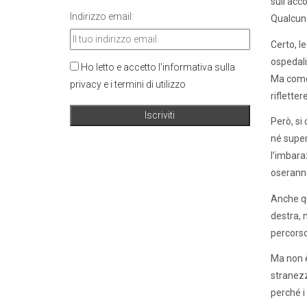
sull’acco
Indirizzo email:
Qualcuno
Certo, l
ospedali,
Ho letto e accetto l'informativa sulla
Ma come 
privacy e i termini di utilizzo
riflette
Però, si 
né super
l’imbara
oseranno
Anche qu
destra, 
percorso
Ma non è
stranezz
perché i