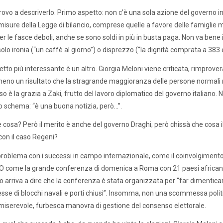
rovo a descriverlo. Primo aspetto: non c’è una sola azione del governo i
misure della Legge di bilancio, comprese quelle a favore delle famiglie 
per le fasce deboli, anche se sono soldi in più in busta paga. Non va bene i
solo ironia (“un caffè al giorno”) o disprezzo (“la dignità comprata a 383 
etto più interessante è un altro. Giorgia Meloni viene criticata, rimprov
no un risultato che la stragrande maggioranza delle persone normali n
o è la grazia a Zaki, frutto del lavoro diplomatico del governo italiano.
lo schema: “è una buona notizia, però…”.
 cosa? Però il merito è anche del governo Draghi; però chissà che cosa i
con il caso Regeni?
roblema con i successi in campo internazionale, come il coinvolgimento d
 O come la grande conferenza di domenica a Roma con 21 paesi africani e
 arriva a dire che la conferenza è stata organizzata per “far dimenticare
sse di blocchi navali e porti chiusi”. Insomma, non una scommessa polit
miserevole, furbesca manovra di gestione del consenso elettorale.