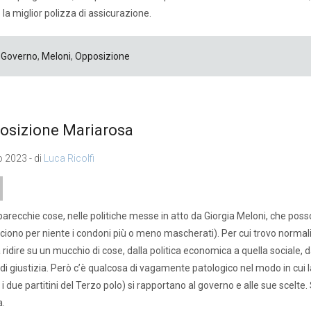
 la miglior polizza di assicurazione.
Governo
,
Meloni
,
Opposizione
osizione Mariarosa
o 2023 - di
Luca Ricolfi
parecchie cose, nelle politiche messe in atto da Giorgia Meloni, che pos
ciono per niente i condoni più o meno mascherati). Per cui trovo normalis
 ridire su un mucchio di cose, dalla politica economica a quella sociale, d
di giustizia. Però c’è qualcosa di vagamente patologico nel modo in cui 
 i due partitini del Terzo polo) si rapportano al governo e alle sue scel
.