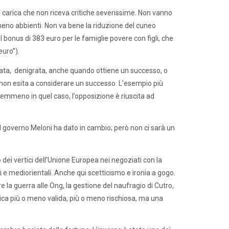
n carica che non riceva critiche severissime. Non vanno
meno abbienti. Non va bene la riduzione del cuneo
l bonus di 383 euro per le famiglie povere con figli, che
euro”).
erata, denigrata, anche quando ottiene un successo, o
on esita a considerare un successo. L’esempio più
 Nemmeno in quel caso, l’opposizione è riuscita ad
l governo Meloni ha dato in cambio; però non ci sarà un
ei vertici dell’Unione Europea nei negoziati con la
 mediorientali. Anche qui scetticismo e ironia a gogo.
 la guerra alle Ong, la gestione del naufragio di Cutro,
ica più o meno valida, più o meno rischiosa, ma una