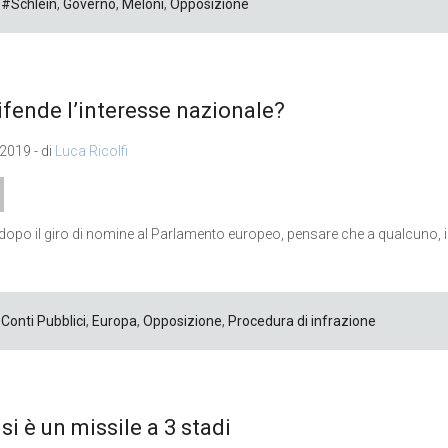
#Schlein
,
Governo
,
Meloni
,
Opposizione
ifende l’interesse nazionale?
 2019 - di
Luca Ricolfi
e, dopo il giro di nomine al Parlamento europeo, pensare che a qualcuno, in
Conti Pubblici
,
Europa
,
Opposizione
,
Procedura di infrazione
isi è un missile a 3 stadi