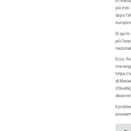
In realt
più miti
dopo l’al
europeo,
Di qui l
più l’op
nazional
Ecco, fi
meravigli
https://
di Mariar
(Olivell
disavven
Il probl
possiamo