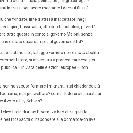
i, ma che dire della politica degli ingressi legali?
ingressi per lavoro mediante i decreti flussi?
ù che fondate: liste d’attesa inaccettabili negli
geologico, bassi salari, alto debito pubblico, povertà.
re tutto questo in conto al governo Meloni, senza
to che è stato quasi sempre al governo è il Pd?
 tasse restano alte, la legge Fornero non è stata abolita
che commentatore, si avventura a pronosticare che, per
v pubblica – in vista delle elezioni europee – non
hé non ha saputo fermare i migranti, stai chiedendo più
 liberismo, non più welfare? come illudersi che esista un
 il voto a Elly Schlein?
elice titolo di Allan Bloom) va ben oltre queste
e nell’incapacità di rispondere alla domanda-chiave: