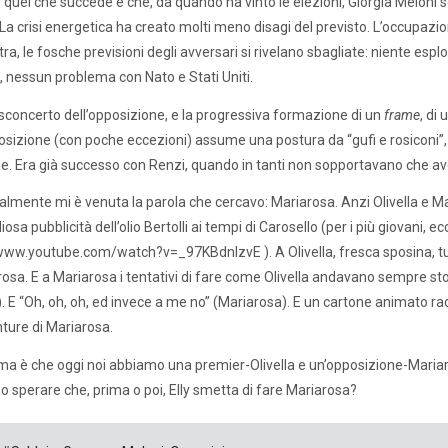
à, quel che succede è che, da quando ha vinto le elezioni, Giorgia Meloni 
. La crisi energetica ha creato molti meno disagi del previsto. L’occupazio
tra, le fosche previsioni degli avversari si rivelano sbagliate: niente espl
 nessun problema con Nato e Stati Uniti.
o sconcerto dell’opposizione, e la progressiva formazione di un
frame
, di
posizione (con poche eccezioni) assume una postura da “gufi e rosiconi”, i
e. Era già successo con Renzi, quando in tanti non sopportavano che ave
nalmente mi è venuta la parola che cercavo: Mariarosa. Anzi Olivella e M
osa pubblicità dell’olio Bertolli ai tempi di Carosello (per i più giovani, e
www.youtube.com/watch?v=_97KBdnlzvE ). A Olivella, fresca sposina, tu
osa. E a Mariarosa i tentativi di fare come Olivella andavano sempre storti
a). E “Oh, oh, oh, ed invece a me no” (Mariarosa). E un cartone animato rac
ture di Mariarosa.
ema è che oggi noi abbiamo una premier-Olivella e un’opposizione-Mariarosa
 sperare che, prima o poi, Elly smetta di fare Mariarosa?