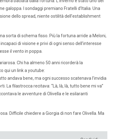
sembra baciata dalla fortuna. L’inverno è stato uno dei
ne galoppa. I sondaggi premiano Fratelli d’Italia. Una
osione dello spread, niente ostilità dell’establishment
 una sorta di schema fisso. Più la fortuna arride a Meloni,
ncapaci di visione e privi di ogni senso dell’interesse
sse il vento in poppa.
ariarosa. Chi ha almeno 50 anni ricorderà la
cco qui un link a youtube:
tto andava bene, ma ogni successo scatenava l’invidia
. La filastrocca recitava: “Là, là, là, tutto bene mi va”
contava le avventure di Olivella e le esilaranti
. Difficile chiedere a Giorgia di non fare Olivella. Ma