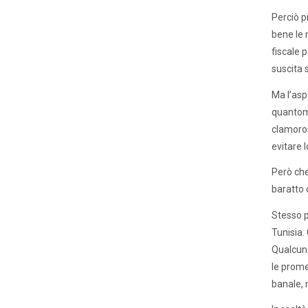
Perciò p
bene le 
fiscale 
suscita 
Ma l’asp
quantome
clamoros
evitare 
Però che
baratto 
Stesso p
Tunisia.
Qualcuno
le prome
banale, 