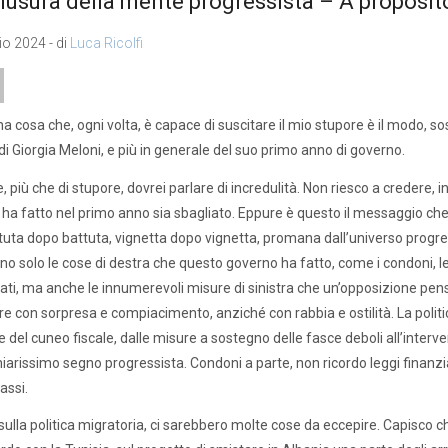
iusura della mente progressista – A proposit
o 2024 - di
Luca Ricolfi
na cosa che, ogni volta, è capace di suscitare il mio stupore è il modo, s
di Giorgia Meloni, e più in generale del suo primo anno di governo.
, più che di stupore, dovrei parlare di incredulità. Non riesco a credere, 
ha fatto nel primo anno sia sbagliato. Eppure è questo il messaggio che
ttuta dopo battuta, vignetta dopo vignetta, promana dall’universo progres
no solo le cose di destra che questo governo ha fatto, come i condoni, le
eati, ma anche le innumerevoli misure di sinistra che un’opposizione pe
re con sorpresa e compiacimento, anziché con rabbia e ostilità. La politic
 del cuneo fiscale, dalle misure a sostegno delle fasce deboli all’interven
hiarissimo segno progressista. Condoni a parte, non ricordo leggi finanzi
assi.
sulla politica migratoria, ci sarebbero molte cose da eccepire. Capisco c