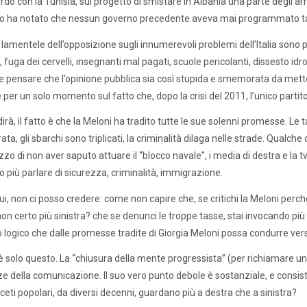
rdo con la Tunisia, sul progetto di smistare in Albania una parte degli arriv
 ha notato che nessun governo precedente aveva mai programmato tanti 
e lamentele dell’opposizione sugli innumerevoli problemi dell’Italia sono pi
 fuga dei cervelli, insegnanti mal pagati, scuole pericolanti, dissesto idro
pensare che l’opinione pubblica sia così stupida e smemorata da mette
re per un solo momento sul fatto che, dopo la crisi del 2011, l’unico parti
dirà, il fatto è che la Meloni ha tradito tutte le sue solenni promesse. Le
ata, gli sbarchi sono triplicati, la criminalità dilaga nelle strade. Qual
zzo di non aver saputo attuare il “blocco navale”, i media di destra e la t
 più parlare di sicurezza, criminalità, immigrazione.
i, non ci posso credere: come non capire che, se critichi la Meloni perc
non certo più sinistra? che se denunci le troppe tasse, stai invocando più
 logico che dalle promesse tradite di Giorgia Meloni possa condurre verso
 solo questo. La “chiusura della mente progressista” (per richiamare un f
e della comunicazione. Il suo vero punto debole è sostanziale, e consist
 ceti popolari, da diversi decenni, guardano più a destra che a sinistra?