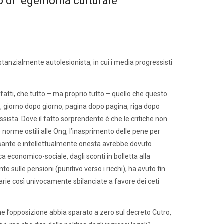
o di “egemonia culturale”
ostanzialmente autolesionista, in cui i media progressisti
infatti, che tutto – ma proprio tutto – quello che questo
, giorno dopo giorno, pagina dopo pagina, riga dopo
sista. Dove il fatto sorprendente è che le critiche non
 norme ostili alle Ong, l’inasprimento delle pene per
nsante e intellettualmente onesta avrebbe dovuto
a economico-sociale, dagli sconti in bolletta alla
to sulle pensioni (punitivo verso i ricchi), ha avuto fin
arie così univocamente sbilanciate a favore dei ceti
he l’opposizione abbia sparato a zero sul decreto Cutro,