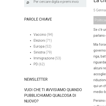
La ch
5 Gennai
PAROLE CHIAVE
Politica
Se c’è u
Vaccino
(94)
parlano 
Elezioni
(71)
Ma forse
Europa
(52)
governo 
Sinistra
(79)
riga, ba
Immigrazione
(53)
riguarda
PD
(62)
alcuni r
accoglie
NEWSLETTER
riduzione
qui un c
VUOI CHE TI AVVISIAMO QUANDO
medio-b
PUBBLICHIAMO QUALCOSA DI
Persino 
NUOVO?