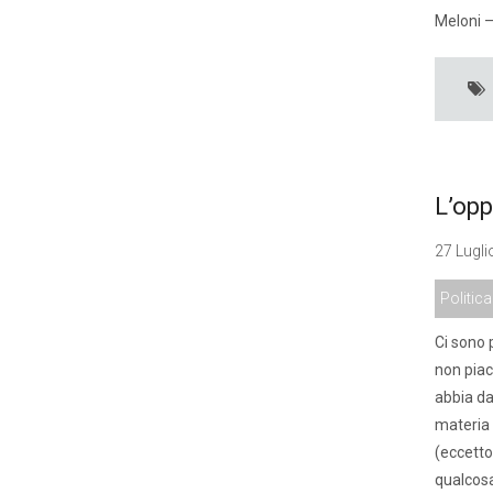
Meloni –
L’opp
27 Lugli
Politica
Ci sono 
non piac
abbia da
materia 
(eccetto
qualcosa