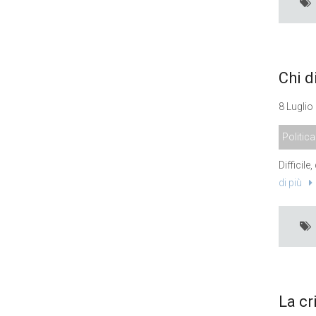
Chi d
8 Luglio
Politica
Difficil
di più
La cr