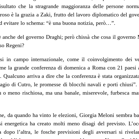
sultato che la stragrande maggioranza delle persone norma
oso è la grazia a Zaki, frutto del lavoro diplomatico del go
 ad evitare lo schema: “è una buona notizia, però…”.
è anche del governo Draghi; però chissà che cosa il governo
aso Regeni?
si in campo internazionale, come il coinvolgimento dei ve
ome la grande conferenza di domenica a Roma con 21 paesi a
. Qualcuno arriva a dire che la conferenza è stata organizzat
fragio di Cutro, le promesse di blocchi navali e porti chius
iù o meno rischiosa, ma una banale, miserevole, furbesca ma
che, da quando ha vinto le elezioni, Giorgia Meloni sembra bac
isi energetica ha creato molti meno disagi del previsto. L’o
a dopo l’altra, le fosche previsioni degli avversari si rivela