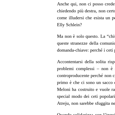
Anche qui, non ci posso creder
chiedendo più destra, non certo
come illudersi che esista un p
Elly Schlein?
Ma non è solo questo. La “chiu
queste stranezze della comunic
domanda-chiave: perché i ceti p
Accontentarsi della solita ris
problemi complessi – non è 
controproducente perché non cogl
primo è che ci sono un sacco di
Meloni ha costruito e vuole ra
special modo dei ceti popolar
Atreju, non sarebbe sfuggita ne
Quando solidarizza con l’inqui