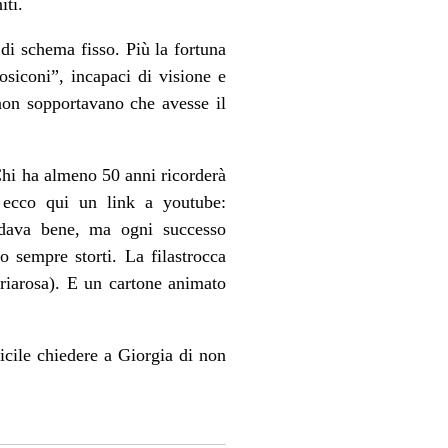
iti.
 di schema fisso. Più la fortuna
siconi”, incapaci di visione e
 non sopportavano che avesse il
Chi ha almeno 50 anni ricorderà
, ecco qui un link a youtube:
ndava bene, ma ogni successo
o sempre storti. La filastrocca
ariarosa). E un cartone animato
cile chiedere a Giorgia di non