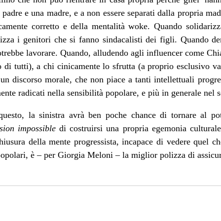
n padre e una madre, e a non essere separati dalla propria ma
ticamente corretto e della mentalità woke. Quando solidariz
tizza i genitori che si fanno sindacalisti dei figli. Quando de
potrebbe lavorare. Quando, alludendo agli influencer come Chia
 di tutti), a chi cinicamente lo sfrutta (a proprio esclusivo va
n discorso morale, che non piace a tanti intellettuali progres
nte radicati nella sensibilità popolare, e più in generale nel
uesto, la sinistra avrà ben poche chance di tornare al pot
sion impossible
di costruirsi una propria egemonia culturale:
hiusura della mente progressista, incapace di vedere quel che 
 popolari, è – per Giorgia Meloni – la miglior polizza di assicu