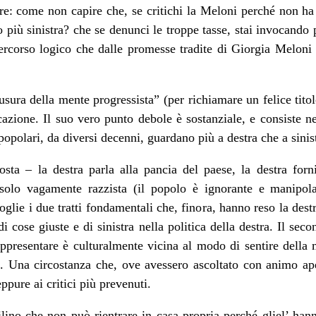
e: come non capire che, se critichi la Meloni perché non ha 
 più sinistra? che se denunci le troppe tasse, stai invocando
ercorso logico che dalle promesse tradite di Giorgia Meloni
sura della mente progressista” (per richiamare un felice tito
azione. Il suo vero punto debole è sostanziale, e consiste nel
opolari, da diversi decenni, guardano più a destra che a sinis
posta – la destra parla alla pancia del paese, la destra forn
solo vagamente razzista (il popolo è ignorante e manipol
ie i due tratti fondamentali che, finora, hanno reso la destra 
 cose giuste e di sinistra nella politica della destra. Il sec
ppresentare è culturalmente vicina al modo di sentire della m
i. Una circostanza che, ove avessero ascoltato con animo ape
ppure ai critici più prevenuti.
lino che non può rientrare in casa propria perché gliel’ ha