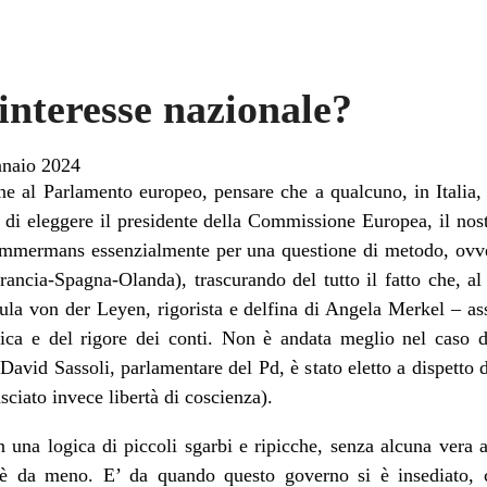
’interesse nazionale?
naio 2024
ine al Parlamento europeo, pensare che a qualcuno, in Italia, 
 di eleggere il presidente della Commissione Europea, il nos
Timmermans essenzialmente per una questione di metodo, ovve
ncia-Spagna-Olanda), trascurando del tutto il fatto che, al 
la von der Leyen, rigorista e delfina di Angela Merkel – assa
mica e del rigore dei conti. Non è andata meglio nel caso de
David Sassoli, parlamentare del Pd, è stato eletto a dispetto d
ciato invece libertà di coscienza).
 una logica di piccoli sgarbi e ripicche, senza alcuna vera at
on è da meno. E’ da quando questo governo si è insediato, 