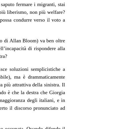
saputo fermare i migranti, stai
 più liberismo, non più welfare?
 possa condurre verso il voto a
lo di Allan Bloom) va ben oltre
l’incapacità di rispondere alla
tra?
isce soluzioni semplicistiche a
abile), ma è drammaticamente
più attrattiva della sinistra. Il
ondo è che la destra che Giorgia
aggioranza degli italiani, e in
rto il discorso pronunciato ad
nno occupata. Quando difende il