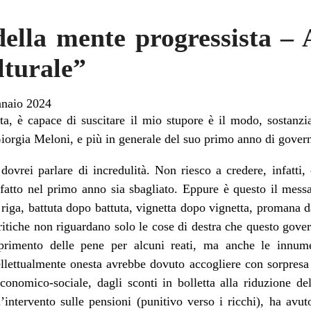
ella mente progressista – 
lturale”
naio 2024
a, è capace di suscitare il mio stupore è il modo, sostanzia
Giorgia Meloni, e più in generale del suo primo anno di gover
dovrei parlare di incredulità. Non riesco a credere, infatti,
fatto nel primo anno sia sbagliato. Eppure è questo il mess
riga, battuta dopo battuta, vignetta dopo vignetta, promana d
critiche non riguardano solo le cose di destra che questo gove
sprimento delle pene per alcuni reati, ma anche le innume
ellettualmente onesta avrebbe dovuto accogliere con sorpres
 economico-sociale, dagli sconti in bolletta alla riduzione de
l’intervento sulle pensioni (punitivo verso i ricchi), ha avu