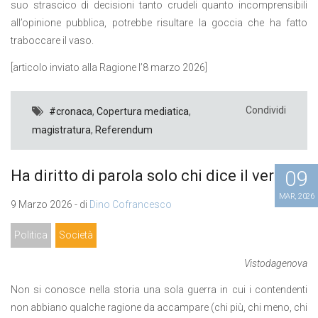
suo strascico di decisioni tanto crudeli quanto incomprensibili
all’opinione pubblica, potrebbe risultare la goccia che ha fatto
traboccare il vaso.
[articolo inviato alla Ragione l’8 marzo 2026]
Condividi
#cronaca
,
Copertura mediatica
,
magistratura
,
Referendum
09
Ha diritto di parola solo chi dice il vero?
MAR, 2026
9 Marzo 2026 - di
Dino Cofrancesco
Politica
Società
Vistodagenova
Non si conosce nella storia una sola guerra in cui i contendenti
non abbiano qualche ragione da accampare (chi più, chi meno, chi