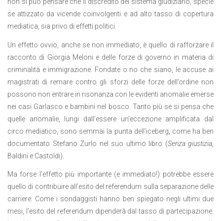
non si può pensare che il discredito del sistema giudiziario, specie
se attizzato da vicende coinvolgenti e ad alto tasso di copertura
mediatica, sia privo di effetti politici.
Un effetto ovvio, anche se non immediato, è quello di rafforzare il
racconto di Giorgia Meloni e delle forze di governo in materia di
criminalità e immigrazione. Fondate o no che siano, le accuse ai
magistrati di remare contro gli sforzi delle forze dell’ordine non
possono non entrare in risonanza con le evidenti anomalie emerse
nei casi Garlasco e bambini nel bosco. Tanto più se si pensa che
quelle anomalie, lungi dall’essere un’eccezione amplificata dal
circo mediatico, sono semmai la punta dell’iceberg, come ha ben
documentato Stefano Zurlo nel suo ultimo libro (
Senza giustizia
,
Baldini e Castoldi).
Ma forse l’effetto più importante (e immediato!) potrebbe essere
quello di contribuire all’esito del referendum sulla separazione delle
carriere. Come i sondaggisti hanno ben spiegato negli ultimi due
mesi, l’esito del referendum dipenderà dal tasso di partecipazione.