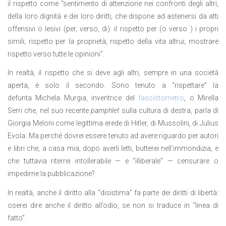
il rispetto come “sentimento di attenzione nei confronti degli altri,
della loro dignità e dei loro diritti, che dispone ad astenersi da atti
offensivi o lesivi (per, verso, di): il rispetto per (o verso ) i propri
simili; rispetto per la proprietà; rispetto della vita altrui; mostrare
rispetto verso tutte le opinioni”.
In realtà, il rispetto che si deve agli altri, sempre in una società
aperta, è solo il secondo. Sono tenuto a “rispettare” la
defunta Michela Murgia, inventrice del
fascistometro
, o Mirella
Serri che, nel suo recente
pamphlet
sulla cultura di destra, parla di
Giorgia Meloni come legittima erede di Hitler, di Mussolini, di Julius
Evola. Ma perché dovrei essere tenuto ad avere riguardo per autori
e libri che, a casa mia, dopo averli letti, butterei nell’immondizia, e
che tuttavia riterrei intollerabile — e “illiberale” — censurare o
impedirne la pubblicazione?
In realtà, anche il diritto alla “disistima” fa parte dei diritti di libertà:
oserei dire anche il diritto all’odio, se non si traduce in “linea di
fatto”.