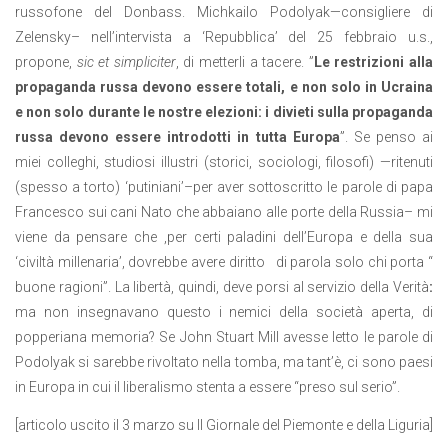
russofone del Donbass. Michkailo Podolyak—consigliere di
Zelensky– nell’intervista a ‘Repubblica’ del 25 febbraio u.s.,
propone,
sic et simpliciter
, di metterli a tacere. ”
Le restrizioni alla
propaganda russa devono essere totali, e non solo in Ucraina
e non solo durante le nostre elezioni: i divieti sulla propaganda
russa devono essere introdotti in tutta Europa
”. Se penso ai
miei colleghi, studiosi illustri (storici, sociologi, filosofi) —ritenuti
(spesso a torto) ‘putiniani’–per aver sottoscritto le parole di papa
Francesco sui cani Nato che abbaiano alle porte della Russia– mi
viene da pensare che ,per certi paladini dell’Europa e della sua
‘civiltà millenaria’, dovrebbe avere diritto
di parola solo chi porta “
buone ragioni”. La libertà, quindi, deve porsi al servizio della Verità
:
ma non insegnavano questo i nemici della società aperta, di
popperiana memoria? Se John Stuart Mill avesse letto le parole di
Podolyak si sarebbe rivoltato nella tomba, ma tant’è, ci sono paesi
in Europa in cui il liberalismo stenta a essere “preso sul serio”.
[articolo uscito il 3 marzo su Il Giornale del Piemonte e della Liguria]