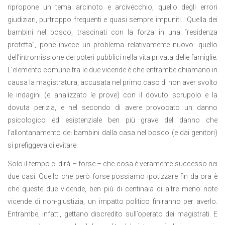
ripropone un tema arcinoto e arcivecchio, quello degli errori
giudiziari, purtroppo frequenti e quasi sempre impuniti.
Quella dei
bambini nel bosco, trascinati con la forza in una “residenza
protetta”, pone invece un problema relativamente nuovo: quello
dell’intromissione dei poteri pubblici nella vita privata delle famiglie.
L’elemento comune fra le due vicende è che entrambe chiamano in
causa la magistratura, accusata nel primo caso di non aver svolto
le indagini (e analizzato le prove) con il dovuto scrupolo e la
dovuta perizia, e nel secondo di avere provocato un danno
psicologico ed esistenziale ben più grave del danno che
l’allontanamento dei bambini dalla casa nel bosco (e dai genitori)
si prefiggeva di evitare.
Solo il tempo ci dirà – forse – che cosa è veramente successo nei
due casi. Quello che però forse possiamo ipotizzare fin da ora è
che queste due vicende, ben più di centinaia di altre meno note
vicende di non-giustizia, un impatto politico finiranno per averlo.
Entrambe, infatti, gettano discredito sull’operato dei magistrati. E