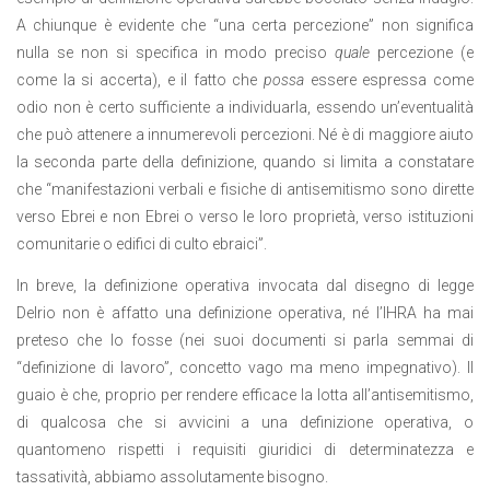
A chiunque è evidente che “una certa percezione” non significa
nulla se non si specifica in modo preciso
quale
percezione (e
come la si accerta), e il fatto che
possa
essere espressa come
odio non è certo sufficiente a individuarla, essendo un’eventualità
che può attenere a innumerevoli percezioni. Né è di maggiore aiuto
la seconda parte della definizione, quando si limita a constatare
che “manifestazioni verbali e fisiche di antisemitismo sono dirette
verso Ebrei e non Ebrei o verso le loro proprietà, verso istituzioni
comunitarie o edifici di culto ebraici”.
In breve, la definizione operativa invocata dal disegno di legge
Delrio non è affatto una definizione operativa, né l’IHRA ha mai
preteso che lo fosse (nei suoi documenti si parla semmai di
“definizione di lavoro”, concetto vago ma meno impegnativo). Il
guaio è che, proprio per rendere efficace la lotta all’antisemitismo,
di qualcosa che si avvicini a una definizione operativa, o
quantomeno rispetti i requisiti giuridici di determinatezza e
tassatività, abbiamo assolutamente bisogno.