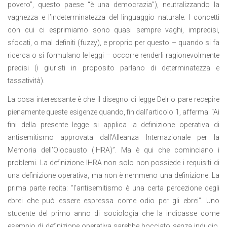
povero”, questo paese “è una democrazia”), neutralizzando la
vaghezza e l’indeterminatezza del linguaggio naturale. I concetti
con cui ci esprimiamo sono quasi sempre vaghi, imprecisi,
sfocati, o mal definiti (fuzzy), e proprio per questo – quando si fa
ricerca o si formulano le leggi – occorre renderli ragionevolmente
precisi (i giuristi in proposito parlano di determinatezza e
tassatività).
La cosa interessante è che il disegno di legge Delrio pare recepire
pienamente queste esigenze quando, fin dall’articolo 1, afferma: “Ai
fini della presente legge si applica la definizione operativa di
antisemitismo approvata dall’Alleanza Internazionale per la
Memoria dell’Olocausto (IHRA)”. Ma è qui che cominciano i
problemi. La definizione IHRA non solo non possiede i requisiti di
una definizione operativa, ma non è nemmeno una definizione. La
prima parte recita: “l’antisemitismo è una certa percezione degli
ebrei che può essere espressa come odio per gli ebrei”. Uno
studente del primo anno di sociologia che la indicasse come
esempio di definizione operativa sarebbe bocciato senza indugio.