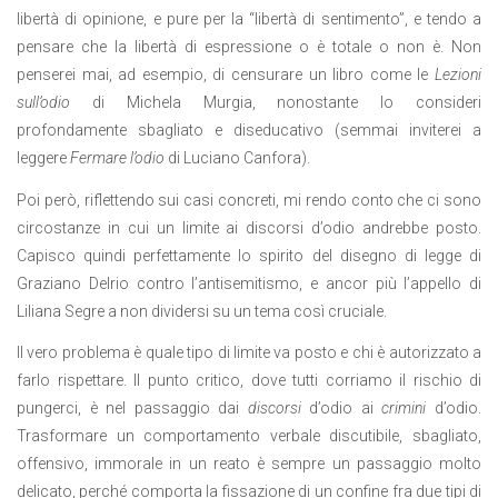
libertà di opinione, e pure per la “libertà di sentimento”, e tendo a
pensare che la libertà di espressione o è totale o non è. Non
penserei mai, ad esempio, di censurare un libro come le
Lezioni
sull’odio
di Michela Murgia, nonostante lo consideri
profondamente sbagliato e diseducativo (semmai inviterei a
leggere
Fermare l’odio
di Luciano Canfora).
Poi però, riflettendo sui casi concreti, mi rendo conto che ci sono
circostanze in cui un limite ai discorsi d’odio andrebbe posto.
Capisco quindi perfettamente lo spirito del disegno di legge di
Graziano Delrio contro l’antisemitismo, e ancor più l’appello di
Liliana Segre a non dividersi su un tema così cruciale.
Il vero problema è quale tipo di limite va posto e chi è autorizzato a
farlo rispettare. Il punto critico, dove tutti corriamo il rischio di
pungerci, è nel passaggio dai
discorsi
d’odio ai
crimini
d’odio.
Trasformare un comportamento verbale discutibile, sbagliato,
offensivo, immorale in un reato è sempre un passaggio molto
delicato, perché comporta la fissazione di un confine fra due tipi di