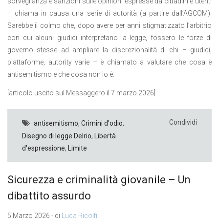
sorveglianza e sanzioni sulle opinioni espresse da cittadini e utenti
– chiama in causa una serie di autorità (a partire dall’AGCOM).
Sarebbe il colmo che, dopo avere per anni stigmatizzato l’arbitrio
con cui alcuni giudici interpretano la legge, fossero le forze di
governo stesse ad ampliare la discrezionalità di chi – giudici,
piattaforme, autority varie – è chiamato a valutare che cosa è
antisemitismo e che cosa non lo è.
[articolo uscito sul Messaggero il 7 marzo 2026]
Condividi
antisemitismo
,
Crimini d'odio
,
Disegno di legge Delrio
,
Libertà
d'espressione
,
Limite
Sicurezza e criminalità giovanile – Un
dibattito assurdo
5 Marzo 2026 - di
Luca Ricolfi