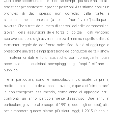
Quello che accomuna tutti è il ricorso sempre più sistematico alle
statistiche per sostenere le proprie posizioni. Assistiamo così a un
profluvio di dati, spesso non corredati della fonte, e
sistematicamente contestati (a colpi di “non è vero!”) dalla parte
avversa. Che si tratti del numero di sbarchi, dei delitti commessi dai
giovani, delle assunzioni delle forze di polizia, i dati vengono
scaraventati contro gli avversari senza il minimo rispetto delle più
elementari regole del confronto scientifico. A ciò si aggiunge la
pressoché universale impreparazione dei conduttori dei talk show
in materia di dati e fonti statistiche, con conseguente totale
accettazione di qualsiasi scempiaggine gli “ospiti” offrano al
pubblico.
Tre, in particolare, sono le manipolazioni più usate. La prima,
molto cara al partito della rassicurazione, è quella di “dimostrare”
la non-emergenza assumendo, come anno di appoggio per i
confronti, un anno particolarmente disastroso. Due anni, in
particolare, giovano allo scopo: il 1991 (picco degli omicidi), utile
per dimostrare quanto siamo più sicuri oggi; il 2015 (picco di