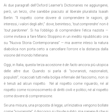
Ai due paragrafi dell’Oxford Learner’s Dictionaries ne aggiungerei,
però, un terzo, che sarebbe piaciuto al liberale pluralista Isaiah
Berlin: “Il rispetto come dovere di comprendere le ragioni, gli
interessi, i valori degli altri,” dove, beninteso, ‘
tout comprendre
‘ non è
‘
tout pardonner
‘. Si ha l’obbligo di comprendere l’etica nazista —
come invitava a fare Mario Stoppino in un inedito ripubblicato ora
su “Nuova Storia Contemporanea” — ma averne inteso la natura
diabolica non porta certo a cancellare l’orrore e la distanza dalla
visione del mondo hitleriana.
Oggi, in Italia, questa terza accezione è
de facto
ancora più utopica
delle altre due. Quando si parla di “sovranisti, nazionalisti,
populisti”, ricacciati tutti nella bolgia infernale del fascismo, non si
è tenuti ad alcun rispetto. Né al rispetto come riguardo, né al
rispetto come riconoscimento di diritti civili e politici, né al rispetto
come dovere di comprensione.
Se una misura, una proposta di legge, un’iniziativa vengono bollate
come “sovraniste”, il discorso si chiude subito; ma sapere di che si