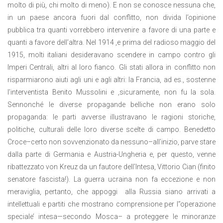
molto di più, chi molto di meno). E non se conosce nessuna che,
in un paese ancora fuori dal conflitto, non divida l’opinione
pubblica tra quanti vorrebbero intervenire a favore di una parte e
quanti a favore dell’altra. Nel 1914 ,e prima del radioso maggio del
1915, molti italiani desideravano scendere in campo contro gli
Imperi Centrali, altri al loro fianco. Gli stati allora in conflitto non
risparmiarono aiuti agli uni e agli altri: la Francia, ad es., sostenne
l’interventista Benito Mussolini e ,sicuramente, non fu la sola.
Sennonché le diverse propagande belliche non erano solo
propaganda: le parti avverse illustravano le ragioni storiche,
politiche, culturali delle loro diverse scelte di campo. Benedetto
Croce–certo non sovvenzionato da nessuno–all’inizio, parve stare
dalla parte di Germania e Austria-Ungheria e, per questo, venne
ribattezzato von Kreuz da un fautore dell’Intesa, Vittorio Cian (finito
senatore fascista!). La guerra ucraina non fa eccezione e non
meraviglia, pertanto, che appoggi
alla Russia siano arrivati a
intellettuali e partiti che mostrano comprensione per l’’operazione
speciale’ intesa—secondo Mosca– a proteggere le minoranze