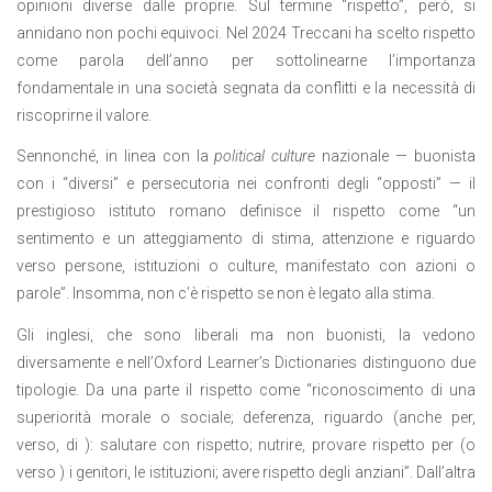
opinioni diverse dalle proprie. Sul termine “rispetto”, però, si
annidano non pochi equivoci. Nel 2024 Treccani ha scelto rispetto
come parola dell’anno per sottolinearne l’importanza
fondamentale in una società segnata da conflitti e la necessità di
riscoprirne il valore.
Sennonché, in linea con la
political culture
nazionale — buonista
con i “diversi” e persecutoria nei confronti degli “opposti” — il
prestigioso istituto romano definisce il rispetto come “un
sentimento e un atteggiamento di stima, attenzione e riguardo
verso persone, istituzioni o culture, manifestato con azioni o
parole”. Insomma, non c’è rispetto se non è legato alla stima.
Gli inglesi, che sono liberali ma non buonisti, la vedono
diversamente e nell’Oxford Learner’s Dictionaries distinguono due
tipologie. Da una parte il rispetto come “riconoscimento di una
superiorità morale o sociale; deferenza, riguardo (anche per,
verso, di ): salutare con rispetto; nutrire, provare rispetto per (o
verso ) i genitori, le istituzioni; avere rispetto degli anziani”. Dall’altra