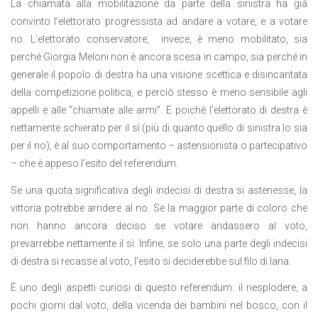
La chiamata alla mobilitazione da parte della sinistra ha già
convinto l’elettorato progressista ad andare a votare, e a votare
no. L’elettorato conservatore,
invece, è meno mobilitato, sia
perché Giorgia Meloni non è ancora scesa in campo, sia perché in
generale il popolo di destra ha una visione scettica e disincantata
della competizione politica, e perciò stesso è meno sensibile agli
appelli e alle “chiamate alle armi”. E poiché l’elettorato di destra è
nettamente schierato per il sì (più di quanto quello di sinistra lo sia
per il no), è al suo comportamento – astensionista o partecipativo
– che è appeso l’esito del referendum.
Se una quota significativa degli indecisi di destra si astenesse, la
vittoria potrebbe arridere al no. Se la maggior parte di coloro che
non hanno ancora deciso se votare andassero al voto,
prevarrebbe nettamente il sì. Infine, se solo una parte degli indecisi
di destra si recasse al voto, l’esito si deciderebbe sul filo di lana.
È uno degli aspetti curiosi di questo referendum: il riesplodere, a
pochi giorni dal voto, della vicenda dei bambini nel bosco, con il