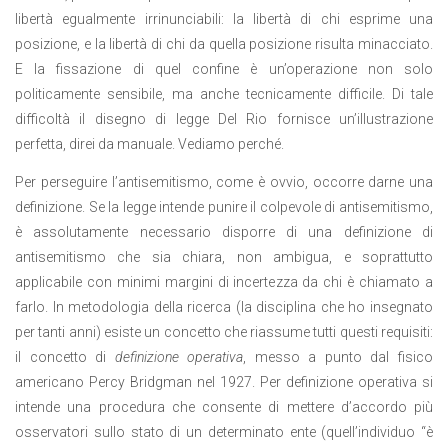
libertà egualmente irrinunciabili: la libertà di chi esprime una
posizione, e la libertà di chi da quella posizione risulta minacciato.
E la fissazione di quel confine è un’operazione non solo
politicamente sensibile, ma anche tecnicamente difficile. Di tale
difficoltà il disegno di legge Del Rio fornisce un’illustrazione
perfetta, direi da manuale. Vediamo perché.
Per perseguire l’antisemitismo, come è ovvio, occorre darne una
definizione. Se la legge intende punire il colpevole di antisemitismo,
è assolutamente necessario disporre di una definizione di
antisemitismo che sia chiara, non ambigua, e soprattutto
applicabile con minimi margini di incertezza da chi è chiamato a
farlo. In metodologia della ricerca (la disciplina che ho insegnato
per tanti anni) esiste un concetto che riassume tutti questi requisiti:
il concetto di
definizione operativa
, messo a punto dal fisico
americano Percy Bridgman nel 1927. Per definizione operativa si
intende una procedura che consente di mettere d’accordo più
osservatori sullo stato di un determinato ente (quell’individuo “è