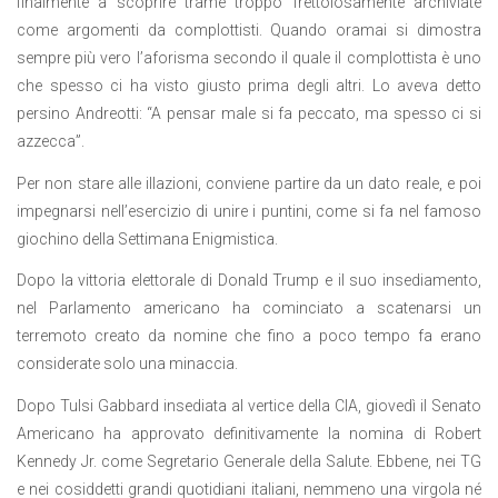
finalmente a scoprire trame troppo frettolosamente archiviate
come argomenti da complottisti. Quando oramai si dimostra
sempre più vero l’aforisma secondo il quale il complottista è uno
che spesso ci ha visto giusto prima degli altri. Lo aveva detto
persino Andreotti: “A pensar male si fa peccato, ma spesso ci si
azzecca”.
Per non stare alle illazioni, conviene partire da un dato reale, e poi
impegnarsi nell’esercizio di unire i puntini, come si fa nel famoso
giochino della Settimana Enigmistica.
Dopo la vittoria elettorale di Donald Trump e il suo insediamento,
nel Parlamento americano ha cominciato a scatenarsi un
terremoto creato da nomine che fino a poco tempo fa erano
considerate solo una minaccia.
Dopo Tulsi Gabbard insediata al vertice della CIA, giovedì il Senato
Americano ha approvato definitivamente la nomina di Robert
Kennedy Jr. come Segretario Generale della Salute. Ebbene, nei TG
e nei cosiddetti grandi quotidiani italiani, nemmeno una virgola né