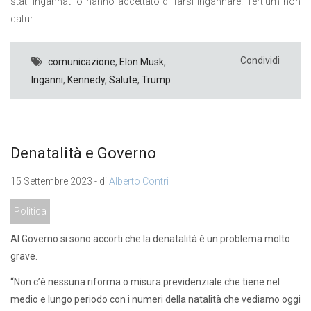
stati ingannati o hanno accettato di farsi ingannare. Tertium non
datur.
Condividi
comunicazione
,
Elon Musk
,
Inganni
,
Kennedy
,
Salute
,
Trump
Denatalità e Governo
15 Settembre 2023 - di
Alberto Contri
Politica
Al Governo si sono accorti che la denatalità è un problema molto
grave.
“Non c’è nessuna riforma o misura previdenziale che tiene nel
medio e lungo periodo con i numeri della natalità che vediamo oggi