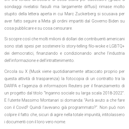
sondaggi rivelatisi fasulli ma largamente diffusi) rimase molto
stupito della lettera aperta in cui Marc Zuckerberg si scusava per
aver fatto seguire a Meta gli ordini impartiti dal Governo Biden su
cosa pubblicare e su cosa censurare.
Si scopre così che molti milioni di dollari dei contribuenti americani
sono stati spesi per sostenere lo story-telling filo-woke e LGBTQ+
dei democratici, finanziando e condizionando anche l’industria
dell’informazione e dell’intrattenimento.
Circola su X (Musk viene quotidianamente attaccato proprio per
questa attività di trasparenza) la fotocopia di un contratto tra la
DARPA e l’agenzia di informazioni Reuters per il finanziamento di
un progetto dal titolo “Inganno sociale su larga scala 2018-2022”.
E l’utente Massimo Montanari si domanda: “Avrà avuto a che fare
con il Covid? Quindi l’avevano già programmato?”. Non può non
colpire il fatto che, sicuri di agire nella totale impunità, intitolassero
i documenti con il loro vero nome.