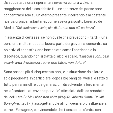
Diseducata da una imperante e invasiva cultura woke, la
maggioranza delle cosiddette future speranze del paese pare
concentrarsi solo su un eterno presente, ricorrendo alla costante
ricerca di piaceri istantanei, come aveva già scritto Lorenzo de
Medici: “
Chi vuole esser lieto, sia: di doman non c’è certezza”.
In assenza di certezze, se non quelle che prevedono – tardi – una
pensione molto modesta, buona parte dei giovani si concentra su
obiettivi di soddisfazione immediata come l’apericena e la
discoteca, quando non si tratta di alcol e sballo. “
Ciascun suoni, balli
e canti,
arda di dolcezza il core: non fatica, non dolore
!”.
Sono passati più di cinquecento anni, e la situazione da allora è
solo peggiorata. In particolare, dopo il big bang del web si è fatto di
tutto per rammollire due generazioni dissolvendo la loro mente
nella “costante attenzione parziale” stimolata dall’uso smodato
del cellulare (v.
Mc Luhan non abita più qui?- Alberto Contri, Bollati
Boringhieri , 2017
]), assogettandole al non-pensiero di influencers
come i Ferragnez, convincendole che il sesso non c’entra con