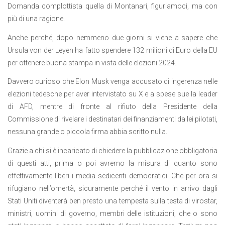
Domanda complottista quella di Montanari, figuriamoci, ma con
più di una ragione.
Anche perché, dopo nemmeno due giorni si viene a sapere che
Ursula von der Leyen ha fatto spendere 132 milioni di Euro della EU
per ottenere buona stampa in vista delle elezioni 2024.
Davvero curioso che Elon Musk venga accusato di ingerenza nelle
elezioni tedesche per aver intervistato su X e a spese sue la leader
di AFD, mentre di fronte al rifiuto della Presidente della
Commissione di rivelare i destinatari dei finanziamenti da lei pilotati,
nessuna grande o piccola firma abbia scritto nulla.
Grazie a chi si è incaricato di chiedere la pubblicazione obbligatoria
di questi atti, prima o poi avremo la misura di quanto sono
effettivamente liberi i media sedicenti democratici. Che per ora si
rifugiano nell’omertà, sicuramente perché il vento in arrivo dagli
Stati Uniti diventerà ben presto una tempesta sulla testa di virostar,
ministri, uomini di governo, membri delle istituzioni, che o sono