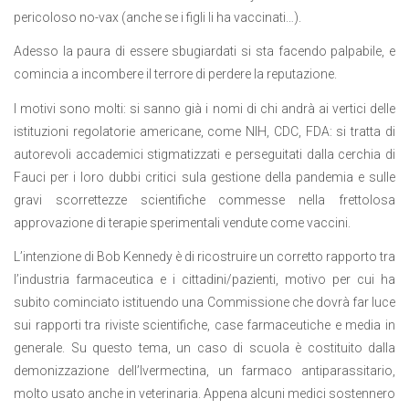
pericoloso no-vax (anche se i figli li ha vaccinati…).
Adesso la paura di essere sbugiardati si sta facendo palpabile, e
comincia a incombere il terrore di perdere la reputazione.
I motivi sono molti: si sanno già i nomi di chi andrà ai vertici delle
istituzioni regolatorie americane, come NIH, CDC, FDA: si tratta di
autorevoli accademici stigmatizzati e perseguitati dalla cerchia di
Fauci per i loro dubbi critici sula gestione della pandemia e sulle
gravi scorrettezze scientifiche commesse nella frettolosa
approvazione di terapie sperimentali vendute come vaccini.
L’intenzione di Bob Kennedy è di ricostruire un corretto rapporto tra
l’industria farmaceutica e i cittadini/pazienti, motivo per cui ha
subito cominciato istituendo una Commissione che dovrà far luce
sui rapporti tra riviste scientifiche, case farmaceutiche e media in
generale. Su questo tema, un caso di scuola è costituito dalla
demonizzazione dell’Ivermectina, un farmaco antiparassitario,
molto usato anche in veterinaria. Appena alcuni medici sostennero