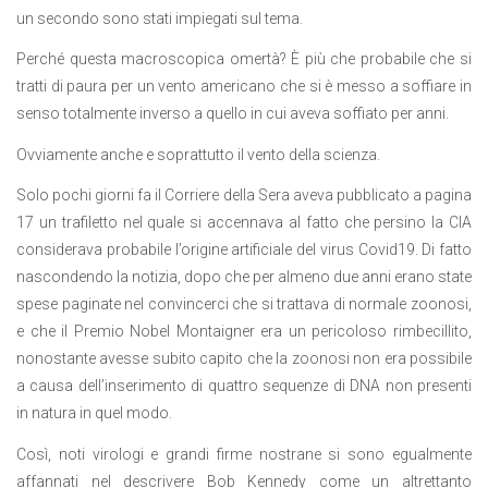
un secondo sono stati impiegati sul tema.
Perché questa macroscopica omertà? È più che probabile che si
tratti di paura per un vento americano che si è messo a soffiare in
senso totalmente inverso a quello in cui aveva soffiato per anni.
Ovviamente anche e soprattutto il vento della scienza.
Solo pochi giorni fa il Corriere della Sera aveva pubblicato a pagina
17 un trafiletto nel quale si accennava al fatto che persino la CIA
considerava probabile l’origine artificiale del virus Covid19. Di fatto
nascondendo la notizia, dopo che per almeno due anni erano state
spese paginate nel convincerci che si trattava di normale zoonosi,
e che il Premio Nobel Montaigner era un pericoloso rimbecillito,
nonostante avesse subito capito che la zoonosi non era possibile
a causa dell’inserimento di quattro sequenze di DNA non presenti
in natura in quel modo.
Così, noti virologi e grandi firme nostrane si sono egualmente
affannati nel descrivere Bob Kennedy come un altrettanto