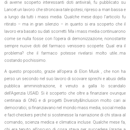
di averne scoperto interessanti doti antivirali, fu pubblicato su
Lancet un lavoro che stroncava tale ipotesi, ripreso a man bassa e
a lungo da tutti i mass media. Qualche mese dopo l’articolo fu
ritirato – ma in gran silenzio – in quanto si era scoperto che il
lavoro era basato su dati scorretti. Ma i mass media continuarono
come se nulla fosse con l’opera di demonizzazione, nonostante
sempre nuove doti del farmaco venissero scoperte. Qual era il
problema? che il farmaco potesse rivelarsi molto utile…ma
costando pochissimo.
A questo proposito, grazie all’opera di Elon Musk , che non ha
perso un secondo nel suo lavoro di scovare sprechi e abusi della
pubblica amministrazione, è venuto a galla lo scandalo
dell’Agenzia USAID. Si è scoperto che oltre a finanziare ovunque
centinaia di ONG e di progetti Diversity&Inclusion molto cari ai
democratici, si finanziavano nel mondo mass media, social media
e fact-checkers perché si sostenesse la narrazione di chi stava al
comando, scienza medica e climatica incluse. Qualche mese fa,
chi era tenuto all’oscuro di cosa stava per succedere (grazie a