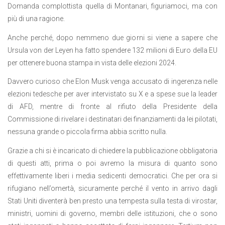
Domanda complottista quella di Montanari, figuriamoci, ma con
più di una ragione.
Anche perché, dopo nemmeno due giorni si viene a sapere che
Ursula von der Leyen ha fatto spendere 132 milioni di Euro della EU
per ottenere buona stampa in vista delle elezioni 2024.
Davvero curioso che Elon Musk venga accusato di ingerenza nelle
elezioni tedesche per aver intervistato su X e a spese sue la leader
di AFD, mentre di fronte al rifiuto della Presidente della
Commissione di rivelare i destinatari dei finanziamenti da lei pilotati,
nessuna grande o piccola firma abbia scritto nulla.
Grazie a chi si è incaricato di chiedere la pubblicazione obbligatoria
di questi atti, prima o poi avremo la misura di quanto sono
effettivamente liberi i media sedicenti democratici. Che per ora si
rifugiano nell’omertà, sicuramente perché il vento in arrivo dagli
Stati Uniti diventerà ben presto una tempesta sulla testa di virostar,
ministri, uomini di governo, membri delle istituzioni, che o sono