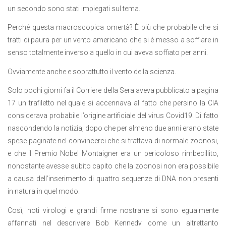
un secondo sono stati impiegati sul tema.
Perché questa macroscopica omertà? È più che probabile che si
tratti di paura per un vento americano che si è messo a soffiare in
senso totalmente inverso a quello in cui aveva soffiato per anni.
Ovviamente anche e soprattutto il vento della scienza.
Solo pochi giorni fa il Corriere della Sera aveva pubblicato a pagina
17 un trafiletto nel quale si accennava al fatto che persino la CIA
considerava probabile l’origine artificiale del virus Covid19. Di fatto
nascondendo la notizia, dopo che per almeno due anni erano state
spese paginate nel convincerci che si trattava di normale zoonosi,
e che il Premio Nobel Montaigner era un pericoloso rimbecillito,
nonostante avesse subito capito che la zoonosi non era possibile
a causa dell’inserimento di quattro sequenze di DNA non presenti
in natura in quel modo.
Così, noti virologi e grandi firme nostrane si sono egualmente
affannati nel descrivere Bob Kennedy come un altrettanto