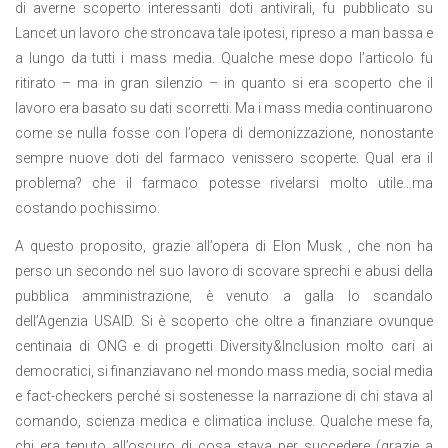
di averne scoperto interessanti doti antivirali, fu pubblicato su
Lancet un lavoro che stroncava tale ipotesi, ripreso a man bassa e
a lungo da tutti i mass media. Qualche mese dopo l’articolo fu
ritirato – ma in gran silenzio – in quanto si era scoperto che il
lavoro era basato su dati scorretti. Ma i mass media continuarono
come se nulla fosse con l’opera di demonizzazione, nonostante
sempre nuove doti del farmaco venissero scoperte. Qual era il
problema? che il farmaco potesse rivelarsi molto utile…ma
costando pochissimo.
A questo proposito, grazie all’opera di Elon Musk , che non ha
perso un secondo nel suo lavoro di scovare sprechi e abusi della
pubblica amministrazione, è venuto a galla lo scandalo
dell’Agenzia USAID. Si è scoperto che oltre a finanziare ovunque
centinaia di ONG e di progetti Diversity&Inclusion molto cari ai
democratici, si finanziavano nel mondo mass media, social media
e fact-checkers perché si sostenesse la narrazione di chi stava al
comando, scienza medica e climatica incluse. Qualche mese fa,
chi era tenuto all’oscuro di cosa stava per succedere (grazie a