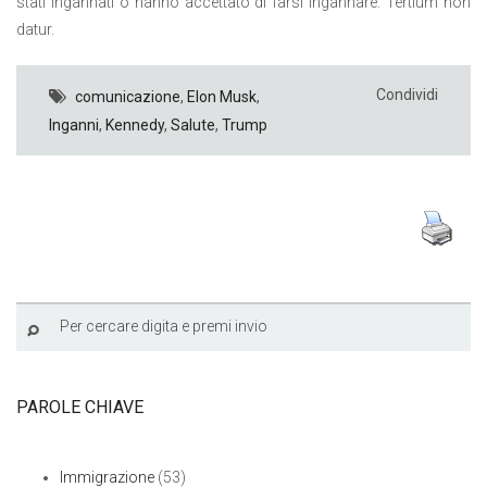
stati ingannati o hanno accettato di farsi ingannare. Tertium non
datur.
Condividi
comunicazione
,
Elon Musk
,
Inganni
,
Kennedy
,
Salute
,
Trump
PAROLE CHIAVE
Immigrazione
(53)