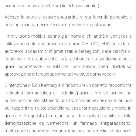
pericoloso no-vax (anche se i figli li ha vaccinati…).
Adesso la paura di essere sbugiardati si sta facendo palpabile, e
comincia a incombere il terrore di perdere la reputazione.
I motivi sono molti: si sanno già i nomi di chi andrà ai vertici delle
istituzioni regolatorie americane, come NIH, CDC, FDA: si tratta di
autorevoli accademici stigmatizzati e perseguitati dalla cerchia di
Fauci per i loro dubbi critici sula gestione della pandemia e sulle
gravi scorrettezze scientifiche commesse nella frettolosa
approvazione di terapie sperimentali vendute come vaccini.
L’intenzione di Bob Kennedy è di ricostruire un corretto rapporto tra
l’industria farmaceutica e i cittadini/pazienti, motivo per cui ha
subito cominciato istituendo una Commissione che dovrà far luce
sui rapporti tra riviste scientifiche, case farmaceutiche e media in
generale. Su questo tema, un caso di scuola è costituito dalla
demonizzazione dell’Ivermectina, un farmaco antiparassitario,
molto usato anche in veterinaria. Appena alcuni medici sostennero