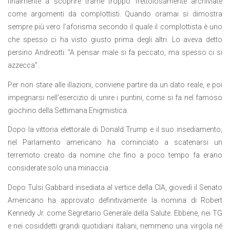
finalmente a scoprire trame troppo frettolosamente archiviate
come argomenti da complottisti. Quando oramai si dimostra
sempre più vero l’aforisma secondo il quale il complottista è uno
che spesso ci ha visto giusto prima degli altri. Lo aveva detto
persino Andreotti: “A pensar male si fa peccato, ma spesso ci si
azzecca”.
Per non stare alle illazioni, conviene partire da un dato reale, e poi
impegnarsi nell’esercizio di unire i puntini, come si fa nel famoso
giochino della Settimana Enigmistica.
Dopo la vittoria elettorale di Donald Trump e il suo insediamento,
nel Parlamento americano ha cominciato a scatenarsi un
terremoto creato da nomine che fino a poco tempo fa erano
considerate solo una minaccia.
Dopo Tulsi Gabbard insediata al vertice della CIA, giovedì il Senato
Americano ha approvato definitivamente la nomina di Robert
Kennedy Jr. come Segretario Generale della Salute. Ebbene, nei TG
e nei cosiddetti grandi quotidiani italiani, nemmeno una virgola né