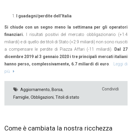
I guadagni/perdite dell’Italia
Si chiude con un segno meno la settimana per gli operatori
finanziari.
I risultati positivi del mercato obbligazionario (+1.4
miliardi) e di quello dei titoli di Stato (+2.9 miliardi) non sono riusciti
a compensare le perdite di Piazza Affari (-11 miliardi).
Dal 27
dicembre 2019 al 3 gennaio 2020 i tre principali mercati italiani
hanno perso, complessivamente, 6.7 miliardi di euro
.
Leggi di
più
Condividi
Aggiornamento
,
Borsa
,
Famiglie
,
Obbligazioni
,
Titoli di stato
Come è cambiata la nostra ricchezza