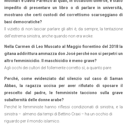
Molinari e David Parenzo ai quali, in occasioni diverse, è stato
impedito di presentare un libro o di parlare in università,
mostrano che certi custodi del correttismo scarseggiano di
basi democratiche?
Il vizietto di non lasciar parlare gli altri è, da sempre, la tentazione
dell’estrema sinistra, anche quando non era woke.
Nella Carmen di Leo Muscato al Maggio fiorentino del 2018 la
gitana addirittura ammazza don José perché non si perpetri
un
altro femminicidio. Il maschicidio è meno grave?
Agli occhi dei cultori del follemente corretto sì, a quanto pare.
Perché, come evidenziato dal silenzio sul caso di Saman
Abbas, la ragazza uccisa per aver rifiutato di sposare il
prescelto dal padre, le femministe tacciono sulla grave
subalternità delle donne arabe?
Perché le femministe hanno riflessi condizionati di sinistra, e la
sinistra – almeno dai tempi di Bettino Craxi – ha un occhio di
riguardo per il mondo islamico.