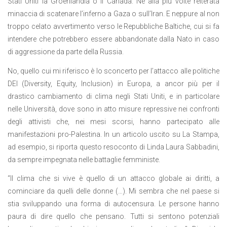
Stati Uniti la Groenlandia o il Canada. Né alla più volte reiterata
minaccia di scatenare l’inferno a Gaza o sull’Iran. E neppure al non
troppo celato avvertimento verso le Repubbliche Baltiche, cui si fa
intendere che potrebbero essere abbandonate dalla Nato in caso
di aggressione da parte della Russia.
No, quello cui mi riferisco è lo sconcerto per l’attacco alle politiche
DEI (Diversity, Equity, Inclusion) in Europa, a ancor più per il
drastico cambiamento di clima negli Stati Uniti, e in particolare
nelle Università, dove sono in atto misure repressive nei confronti
degli attivisti che, nei mesi scorsi, hanno partecipato alle
manifestazioni pro-Palestina. In un articolo uscito su La Stampa,
ad esempio, si riporta questo resoconto di Linda Laura Sabbadini,
da sempre impegnata nelle battaglie femministe.
“Il clima che si vive è quello di un attacco globale ai diritti, a
cominciare da quelli delle donne (…). Mi sembra che nel paese si
stia sviluppando una forma di autocensura. Le persone hanno
paura di dire quello che pensano. Tutti si sentono potenziali