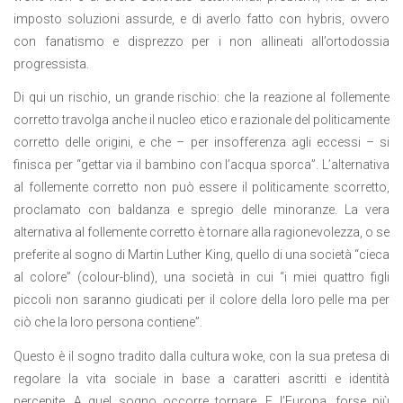
imposto soluzioni assurde, e di averlo fatto con hybris, ovvero
con fanatismo e disprezzo per i non allineati all’ortodossia
progressista.
Di qui un rischio, un grande rischio: che la reazione al follemente
corretto travolga anche il nucleo etico e razionale del politicamente
corretto delle origini, e che – per insofferenza agli eccessi – si
finisca per “gettar via il bambino con l’acqua sporca”. L’alternativa
al follemente corretto non può essere il politicamente scorretto,
proclamato con baldanza e spregio delle minoranze. La vera
alternativa al follemente corretto è tornare alla ragionevolezza, o se
preferite al sogno di Martin Luther King, quello di una società “cieca
al colore” (colour-blind), una società in cui “i miei quattro figli
piccoli non saranno giudicati per il colore della loro pelle ma per
ciò che la loro persona contiene”.
Questo è il sogno tradito dalla cultura woke, con la sua pretesa di
regolare la vita sociale in base a caratteri ascritti e identità
percepite. A quel sogno occorre tornare. E l’Europa, forse più