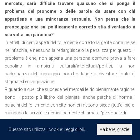
mercato, sarà difficile trovare qualcuno che si ponga il
problema del pronome o delle parole da usare con chi
appartiene a
una minoranza sessuale. Non pensa che la
preoccupazione sul politicamente corretto stia diventando a
sua volta una paranoia?
In effetti di certi aspetti del follemente corretto la gente comune se
ne infischia, e nessuno la redarguisce o la penalizza per questo. Il
problema è che, non appena una persona comune prova a fare
capolino in ambienti culturali/intellettuali/politici, la non
padronanza del linguaggio corretto tende a diventare fonte di
stigma ed emarginazione.
Riguardo a quel che succede nei mercati le do pienamente ragione:
sono il posto più libero del pianeta, anche perché di norma i
paladini del follemente corretto non ci mettono piede (tutt’al più ci
mandano la servitù, eufemisticamente chiamata “personale di
servizio”).
Questo sito utilizza i cookie:
Leggi di più.
Va bene, grazie
5.
Sono peggio le forzature ridicole del “follemente corretto” o