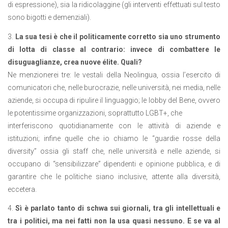
di espressione), sia la ridicolaggine (gli interventi effettuati sul testo
sono bigotti e demenziali).
3.
La sua tesi è che il politicamente corretto sia uno strumento
di lotta di classe al contrario: invece di combattere le
disuguaglianze, crea nuove élite. Quali?
Ne menzionerei tre: le vestali della Neolingua, ossia l’esercito di
comunicatori che, nelle burocrazie, nelle università, nei media, nelle
aziende, si occupa di ripulire il linguaggio; le lobby del Bene, ovvero
le potentissime organizzazioni, soprattutto LGBT+, che
interferiscono quotidianamente con le attività di aziende e
istituzioni; infine quelle che io chiamo le “guardie rosse della
diversity” ossia gli staff che, nelle università e nelle aziende, si
occupano di “sensibilizzare” dipendenti e opinione pubblica, e di
garantire che le politiche siano inclusive, attente alla diversità,
eccetera.
4.
Sì è parlato tanto di schwa sui giornali, tra gli intellettuali e
tra i politici, ma nei fatti non la usa quasi nessuno. E se va al