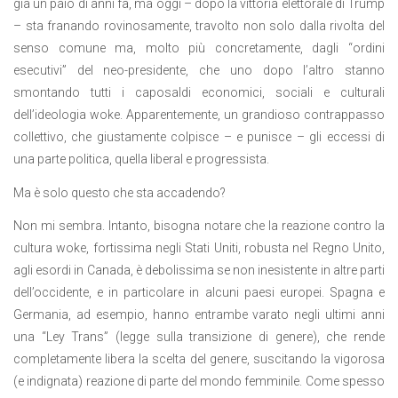
già un paio di anni fa, ma oggi – dopo la vittoria elettorale di Trump
– sta franando rovinosamente, travolto non solo dalla rivolta del
senso comune ma, molto più concretamente, dagli “ordini
esecutivi” del neo-presidente, che uno dopo l’altro stanno
smontando tutti i caposaldi economici, sociali e culturali
dell’ideologia woke. Apparentemente, un grandioso contrappasso
collettivo, che giustamente colpisce – e punisce – gli eccessi di
una parte politica, quella liberal e progressista.
Ma è solo questo che sta accadendo?
Non mi sembra. Intanto, bisogna notare che la reazione contro la
cultura woke, fortissima negli Stati Uniti, robusta nel Regno Unito,
agli esordi in Canada, è debolissima se non inesistente in altre parti
dell’occidente, e in particolare in alcuni paesi europei. Spagna e
Germania, ad esempio, hanno entrambe varato negli ultimi anni
una “Ley Trans” (legge sulla transizione di genere), che rende
completamente libera la scelta del genere, suscitando la vigorosa
(e indignata) reazione di parte del mondo femminile. Come spesso