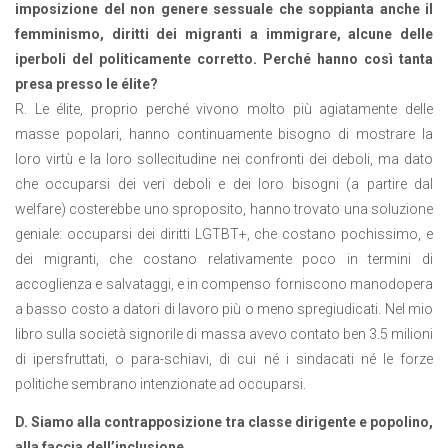
imposizione del non genere sessuale che soppianta anche il
femminismo, diritti dei migranti a immigrare, alcune delle
iperboli del politicamente corretto. Perché hanno così tanta
presa presso le élite?
R. Le élite, proprio perché vivono molto più agiatamente delle
masse popolari, hanno continuamente bisogno di mostrare la
loro virtù e la loro sollecitudine nei confronti dei deboli, ma dato
che occuparsi dei veri deboli e dei loro bisogni (a partire dal
welfare) costerebbe uno sproposito, hanno trovato una soluzione
geniale: occuparsi dei diritti LGTBT+, che costano pochissimo, e
dei migranti, che costano relativamente poco in termini di
accoglienza e salvataggi, e in compenso forniscono manodopera
a basso costo a datori di lavoro più o meno spregiudicati. Nel mio
libro sulla società signorile di massa avevo contato ben 3.5 milioni
di ipersfruttati, o para-schiavi, di cui né i sindacati né le forze
politiche sembrano intenzionate ad occuparsi.
D. Siamo alla contrapposizione tra classe dirigente e popolino,
alla faccia dell’inclusione…