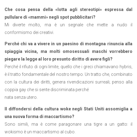
Che cosa pensa della «lotta agli stereotipi» espressa dal
pullulare di «mammi» negli spot pubblicitari?
Mi diverte molto, ma è un segnale che mette a nudo il
conformismo dei creativi.
Perché chi va a vivere in un paesino di montagna rinuncia alla
spiaggia vicina, ma molti omosessuali maschi vorrebbero
piegare
la legge al loro presunto diritto di avere figli?
Perché il rifiuto di ogni limite, quello che i greci chiamavano hybris,
è il tratto fondamentale del nostro tempo. Un tratto che, combinato
con la cultura dei diritti, genera rivendicazioni surreali; penso alla
coppia gay che si sente discriminata perché
nata senza utero.
Il diffondersi della cultura woke negli Stati Uniti assomiglia a
una nuova forma di maccartismo?
Sono simili, ma è come paragonare una tigre a un gatto: il
wokismo è un maccartismo al cubo.