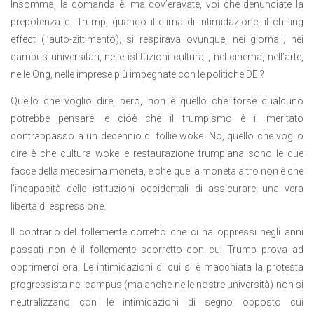
Insomma, la domanda è: ma dov’eravate, voi che denunciate la
prepotenza di Trump, quando il clima di intimidazione, il chilling
effect (l’auto-zittimento), si respirava ovunque, nei giornali, nei
campus universitari, nelle istituzioni culturali, nel cinema, nell’arte,
nelle Ong, nelle imprese più impegnate con le politiche DEI?
Quello che voglio dire, però, non è quello che forse qualcuno
potrebbe pensare, e cioè che il trumpismo è il meritato
contrappasso a un decennio di follie woke. No, quello che voglio
dire è che cultura woke e restaurazione trumpiana sono le due
facce della medesima moneta, e che quella moneta altro non è che
l’incapacità delle istituzioni occidentali di assicurare una vera
libertà di espressione.
Il contrario del follemente corretto che ci ha oppressi negli anni
passati non è il follemente scorretto con cui Trump prova ad
opprimerci ora. Le intimidazioni di cui si è macchiata la protesta
progressista nei campus (ma anche nelle nostre università) non si
neutralizzano con le intimidazioni di segno opposto cui