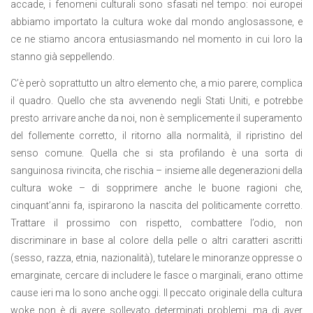
accade, i fenomeni culturali sono sfasati nel tempo: noi europei
abbiamo importato la cultura woke dal mondo anglosassone, e
ce ne stiamo ancora entusiasmando nel momento in cui loro la
stanno già seppellendo.
C’è però soprattutto un altro elemento che, a mio parere, complica
il quadro. Quello che sta avvenendo negli Stati Uniti, e potrebbe
presto arrivare anche da noi, non è semplicemente il superamento
del follemente corretto, il ritorno alla normalità, il ripristino del
senso comune. Quella che si sta profilando è una sorta di
sanguinosa rivincita, che rischia – insieme alle degenerazioni della
cultura woke – di sopprimere anche le buone ragioni che,
cinquant’anni fa, ispirarono la nascita del politicamente corretto.
Trattare il prossimo con rispetto, combattere l’odio, non
discriminare in base al colore della pelle o altri caratteri ascritti
(sesso, razza, etnia, nazionalità), tutelare le minoranze oppresse o
emarginate, cercare di includere le fasce o marginali, erano ottime
cause ieri ma lo sono anche oggi. Il peccato originale della cultura
woke non è di avere sollevato determinati problemi, ma di aver