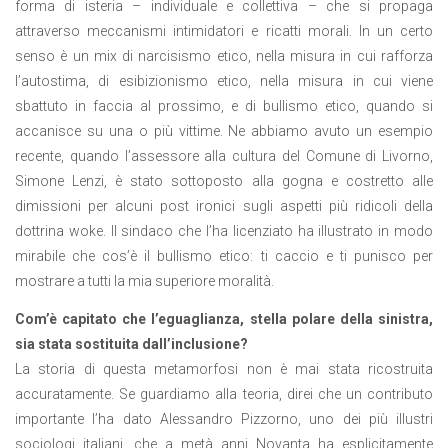
forma di isteria – individuale e collettiva – che si propaga
attraverso meccanismi intimidatori e ricatti morali. In un certo
senso è un mix di narcisismo etico, nella misura in cui rafforza
l’autostima, di esibizionismo etico, nella misura in cui viene
sbattuto in faccia al prossimo, e di bullismo etico, quando si
accanisce su una o più vittime. Ne abbiamo avuto un esempio
recente, quando l’assessore alla cultura del Comune di Livorno,
Simone Lenzi, è stato sottoposto alla gogna e costretto alle
dimissioni per alcuni post ironici sugli aspetti più ridicoli della
dottrina woke. Il sindaco che l’ha licenziato ha illustrato in modo
mirabile che cos’è il bullismo etico: ti caccio e ti punisco per
mostrare a tutti la mia superiore moralità.
Com’è capitato che l’eguaglianza, stella polare della sinistra,
sia stata sostituita dall’inclusione?
La storia di questa metamorfosi non è mai stata ricostruita
accuratamente. Se guardiamo alla teoria, direi che un contributo
importante l’ha dato Alessandro Pizzorno, uno dei più illustri
sociologi italiani, che a metà anni Novanta ha esplicitamente