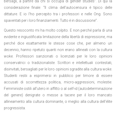
bersagli, a partire da chi si occupa di gender studies”. Di qui la
considerazione finale: “Il clima dell’autocensura è tipico delle
dittature. E io l’ho percepito tra i professori e nelle Ong. Sono
spaventati per i loro finanziamenti. Tutto è in discussione”.
Questo resoconto mi ha molto colpito. E non perché parla di una
evidente e ingiustificata limitazione della libertà di espressione, ma
perché dice esattamente le stesse cose che, per almeno un
decennio, hanno ripetuto quanti non erano allineati con la cultura
woke. Professori sanzionati o licenziati per le loro opinioni
conservatrici o tradizionaliste. Scrittori e intellettuali contestati,
disinvitati, bersagliati per le loro opinioni sgradite alla cultura woke.
Studenti restii a esprimersi in pubblico per timore di essere
accusati di scorrettezza politica, micro-aggressioni, molestie.
Femministe ostili all’utero in affitto o al self-id (autodeterminazione
del genere) denigrate o messe a tacere per il loro mancato
allineamento alla cultura dominante, o meglio alla cultura dell’élite
progressista.