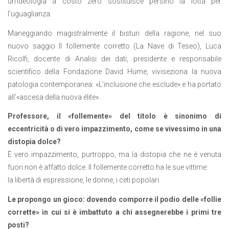
un’ideologia a costo zero sostituisce persino la lotta per
l’uguaglianza.
Maneggiando magistralmente il bisturi della ragione, nel suo
nuovo saggio Il follemente corretto (La Nave di Teseo), Luca
Ricolfi, docente di Analisi dei dati, presidente e responsabile
scientifico della Fondazione David Hume, viviseziona la nuova
patologia contemporanea: «L’inclusione che esclude» e ha portato
all’«ascesa della nuova élite».
Professore, il «follemente» del titolo è sinonimo di
eccentricità o di vero impazzimento, come se vivessimo in una
distopia
dolce?
È vero impazzimento, purtroppo, ma la distopia che ne è venuta
fuori non è affatto dolce. Il follemente corretto ha le sue vittime:
la libertà di espressione, le donne, i ceti popolari.
Le propongo un gioco: dovendo comporre il podio delle «follie
corrette» in cui si è imbattuto a chi assegnerebbe i primi tre
posti?