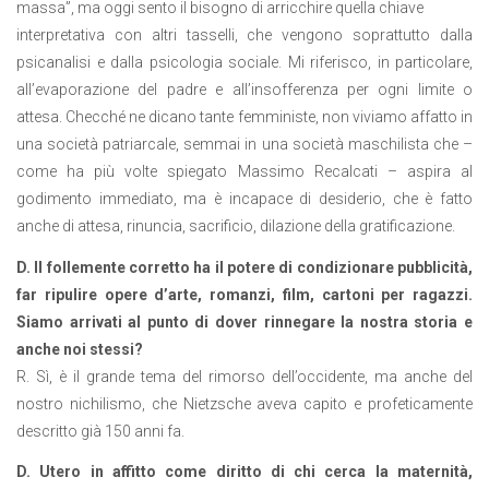
massa”, ma oggi sento il bisogno di arricchire quella chiave
interpretativa con altri tasselli, che vengono soprattutto dalla
psicanalisi e dalla psicologia sociale. Mi riferisco, in particolare,
all’evaporazione del padre e all’insofferenza per ogni limite o
attesa. Checché ne dicano tante femministe, non viviamo affatto in
una società patriarcale, semmai in una società maschilista che –
come ha più volte spiegato Massimo Recalcati – aspira al
godimento immediato, ma è incapace di desiderio, che è fatto
anche di attesa, rinuncia, sacrificio, dilazione della gratificazione.
D. Il follemente corretto ha il potere di condizionare pubblicità,
far ripulire opere d’arte, romanzi, film, cartoni per ragazzi.
Siamo arrivati al punto di dover rinnegare la nostra storia e
anche noi stessi?
R. Sì, è il grande tema del rimorso dell’occidente, ma anche del
nostro nichilismo, che Nietzsche aveva capito e profeticamente
descritto già 150 anni fa.
D. Utero in affitto come diritto di chi cerca la maternità,