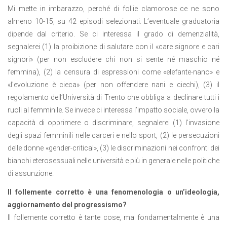
Mi mette in imbarazzo, perché di follie clamorose ce ne sono
almeno 10-15, su 42 episodi selezionati. L’eventuale graduatoria
dipende dal criterio. Se ci interessa il grado di demenzialità,
segnalerei (1) la proibizione di salutare con il «care signore e cari
signori» (per non escludere chi non si sente né maschio né
femmina), (2) la censura di espressioni come «elefante-nano» e
«l’evoluzione è cieca» (per non offendere nani e ciechi), (3) il
regolamento dell’Università di Trento che obbliga a declinare tutti i
ruoli al femminile. Se invece ci interessa l’impatto sociale, ovvero la
capacità di opprimere o discriminare, segnalerei (1) l’invasione
degli spazi femminili nelle carceri e nello sport, (2) le persecuzioni
delle donne «gender-critical», (3) le discriminazioni nei confronti dei
bianchi eterosessuali nelle università e più in generale nelle politiche
di assunzione.
Il follemente corretto è una fenomenologia o un’ideologia,
aggiornamento del progressismo?
Il follemente corretto è tante cose, ma fondamentalmente è una