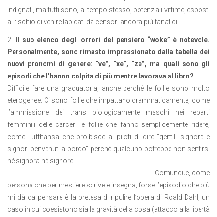
indignati, ma tutti sono, al tempo stesso, potenziali vittime, esposti
al rischio di venire lapidati da censori ancora più fanatici.
2.
Il suo elenco degli orrori del pensiero “woke” è notevole.
Personalmente, sono rimasto impressionato dalla tabella dei
nuovi pronomi di genere: “ve”, “xe”, “ze”, ma quali sono gli
episodi che l’hanno colpita di più mentre lavorava al libro?
Difficile fare una graduatoria, anche perché le follie sono molto
eterogenee. Ci sono follie che impattano drammaticamente, come
l’ammissione dei trans biologicamente maschi nei reparti
femminili delle carceri, e follie che fanno semplicemente ridere,
come Lufthansa che proibisce ai piloti di dire “gentili signore e
signori benvenuti a bordo” perché qualcuno potrebbe non sentirsi
né signora né signore.
Comunque, come
persona che per mestiere scrive e insegna, forse l’episodio che più
mi dà da pensare è la pretesa di ripulire l’opera di Roald Dahl, un
caso in cui coesistono sia la gravità della cosa (attacco alla libertà