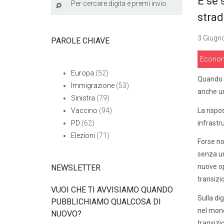
E se 
strad
3 Giugno
PAROLE CHIAVE
Econo
Europa
(52)
Quando s
Immigrazione
(53)
anche un
Sinistra
(79)
La rispos
Vaccino
(94)
infrastru
PD
(62)
Elezioni
(71)
Forse non
senza un
nuove op
NEWSLETTER
transizio
VUOI CHE TI AVVISIAMO QUANDO
Sulla di
PUBBLICHIAMO QUALCOSA DI
nel mond
NUOVO?
transizi