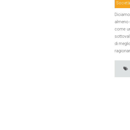
Società
Diciamoc
almeno s
come un 
sottovalu
di meglio
ragioname