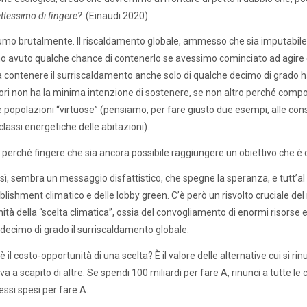
ttessimo di fingere?
(Einaudi 2020).
umo brutalmente. Il riscaldamento globale, ammesso che sia imputabile 
avuto qualche chance di contenerlo se avessimo cominciato ad agire c
ra contenere il surriscaldamento anche solo di qualche decimo di grado h
ori non ha la minima intenzione di sostenere, se non altro perché comp
le popolazioni “virtuose” (pensiamo, per fare giusto due esempi, alle co
classi energetiche delle abitazioni).
: perché fingere che sia ancora possibile raggiungere un obiettivo che è
sì, sembra un messaggio disfattistico, che spegne la speranza, e tutt’al pi
ablishment climatico e delle lobby green. C’è però un risvolto cruciale 
ità della “scelta climatica”, ossia del convogliamento di enormi risorse 
decimo di grado il surriscaldamento globale.
 il costo-opportunità di una scelta? È il valore delle alternative cui si ri
va a scapito di altre. Se spendi 100 miliardi per fare A, rinunci a tutte le
essi spesi per fare A.