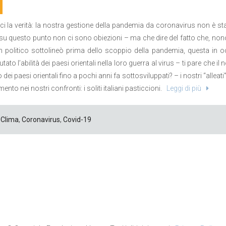
i la verità: la nostra gestione della pandemia da coronavirus non è sta
u questo punto non ci sono obiezioni – ma che dire del fatto che, nonost
politico sottolineò prima dello scoppio della pandemia, questa in o
tato l’abilità dei paesi orientali nella loro guerra al virus – ti pare che
 dei paesi orientali fino a pochi anni fa sottosviluppati? – i nostri “alle
nto nei nostri confronti: i soliti italiani pasticcioni.
Leggi di più
Clima
,
Coronavirus
,
Covid-19