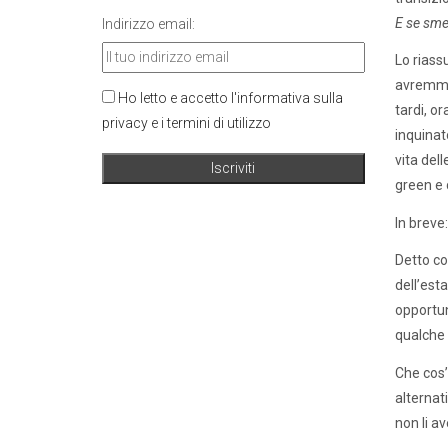
E se sme
Indirizzo email:
Lo riass
avremmo 
Ho letto e accetto l'informativa sulla
tardi, o
privacy e i termini di utilizzo
inquinat
vita del
green e 
In breve
Detto co
dell’est
opportun
qualche 
Che cos’è
alternati
non li av