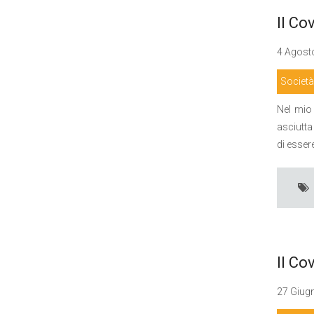
Il Co
4 Agosto
Società
Nel mio 
asciutta 
di essere
Il Co
27 Giugn