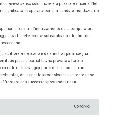
ico aveva senso solo finché era possibile vincerla. Nel
significato. Prepararsi per gli incendi, le inondazioni e
i scopo non è fermare l’innalzamento delle temperature,
gior parte delle risorse sul cambiamento climatico,
 necessaria.
lo scrittore americano è da anni fra i più impegnati
con il suo piccolo pamphlet, ha provato a fare, è
concentrare la maggior parte delle risorse su un
mbientali, dal dissesto idrogeologico alla protezione
amo affrontare con successo spostando i nostri
Condividi