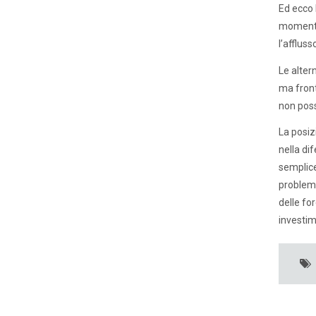
Ed ecco 
momento 
l’afflus
Le alter
ma front
non poss
La posiz
nella di
semplice
problema
delle fo
investim