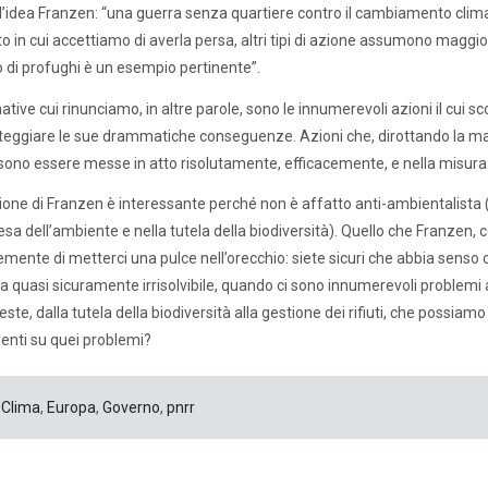
l’idea Franzen: “una guerra senza quartiere contro il cambiamento climat
in cui accettiamo di averla persa, altri tipi di azione assumono maggiore 
so di profughi è un esempio pertinente”.
native cui rinunciamo, in altre parole, sono le innumerevoli azioni il cu
eggiare le sue drammatiche conseguenze. Azioni che, dirottando la mag
ono essere messe in atto risolutamente, efficacemente, e nella misura
ione di Franzen è interessante perché non è affatto anti-ambientalista (
fesa dell’ambiente e nella tutela della biodiversità). Quello che Franzen, 
mente di metterci una pulce nell’orecchio: siete sicuri che abbia senso 
 quasi sicuramente irrisolvibile, quando ci sono innumerevoli problemi a
reste, dalla tutela della biodiversità alla gestione dei rifiuti, che possi
enti su quei problemi?
Clima
,
Europa
,
Governo
,
pnrr