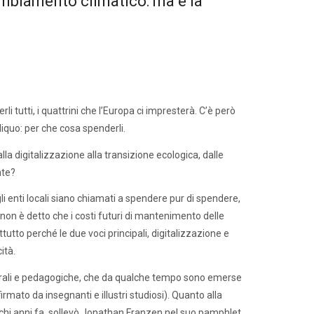
ambiamento climatico: ma è la
i tutti, i quattrini che l’Europa ci impresterà. C’è però
iquo: per che cosa spenderli.
lla digitalizzazione alla transizione ecologica, dalle
nte?
 gli enti locali siano chiamati a spendere pur di spendere,
 non è detto che i costi futuri di mantenimento delle
tto perché le due voci principali, digitalizzazione e
ità.
lturali e pedagogiche, che da qualche tempo sono emerse
mato da insegnanti e illustri studiosi). Quanto alla
ochi anni fa, sollevò Jonathan Franzen nel suo pamphlet