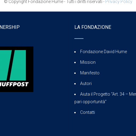
© Copyright Fondazione Hume - Tutti i diritti riservati -
Privacy Policy
NERSHIP
LA FONDAZIONE
Fondazione David Hume
Mission
Manifesto
Autori
Aiuta il Progetto “Art. 34 – Mer
pari opportunità”
Contatti