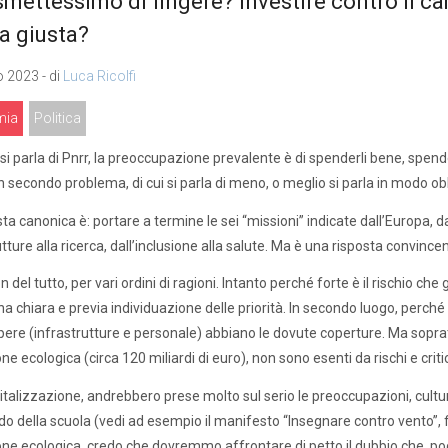
smettessimo di fingere? Investire contro il c
a giusta?
 2023 - di
Luca Ricolfi
mia
Politica
i parla di Pnrr, la preoccupazione prevalente è di spenderli bene, spenderl
 secondo problema, di cui si parla di meno, o meglio si parla in modo obl
ta canonica è: portare a termine le sei “missioni” indicate dall’Europa, da
tture alla ricerca, dall’inclusione alla salute. Ma è una risposta convince
 del tutto, per vari ordini di ragioni. Intanto perché forte è il rischio che
a chiara e previa individuazione delle priorità. In secondo luogo, perché
ere (infrastrutture e personale) abbiano le dovute coperture. Ma soprattu
ne ecologica (circa 120 miliardi di euro), non sono esenti da rischi e critic
gitalizzazione, andrebbero prese molto sul serio le preoccupazioni, cu
o della scuola (vedi ad esempio il manifesto “Insegnare contro vento”, fir
one ecologica, credo che dovremmo affrontare di petto il dubbio che, p