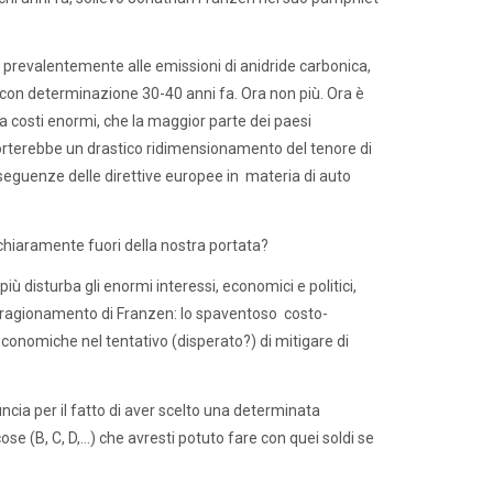
prevalentemente alle emissioni di anidride carbonica,
on determinazione 30-40 anni fa. Ora non più. Ora è
a costi enormi, che la maggior parte dei paesi
orterebbe un drastico ridimensionamento del tenore di
nseguenze delle direttive europee in materia di auto
 chiaramente fuori della nostra portata?
ù disturba gli enormi interessi, economici e politici,
del ragionamento di Franzen: lo spaventoso costo-
economiche nel tentativo (disperato?) di mitigare di
nuncia per il fatto di aver scelto una determinata
 cose (B, C, D,…) che avresti potuto fare con quei soldi se