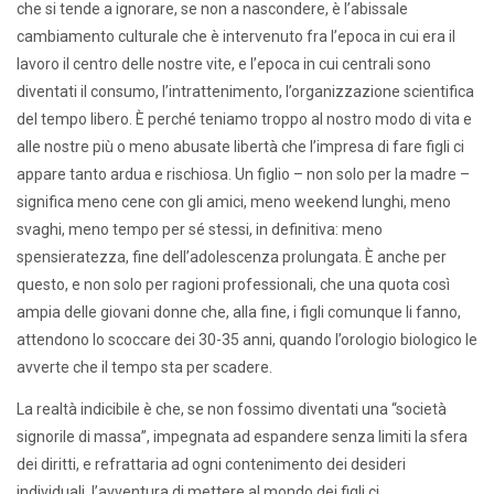
che si tende a ignorare, se non a nascondere, è l’abissale
cambiamento culturale che è intervenuto fra l’epoca in cui era il
lavoro il centro delle nostre vite, e l’epoca in cui centrali sono
diventati il consumo, l’intrattenimento, l’organizzazione scientifica
del tempo libero. È perché teniamo troppo al nostro modo di vita e
alle nostre più o meno abusate libertà che l’impresa di fare figli ci
appare tanto ardua e rischiosa. Un figlio – non solo per la madre –
significa meno cene con gli amici, meno weekend lunghi, meno
svaghi, meno tempo per sé stessi, in definitiva: meno
spensieratezza, fine dell’adolescenza prolungata. È anche per
questo, e non solo per ragioni professionali, che una quota così
ampia delle giovani donne che, alla fine, i figli comunque li fanno,
attendono lo scoccare dei 30-35 anni, quando l’orologio biologico le
avverte che il tempo sta per scadere.
La realtà indicibile è che, se non fossimo diventati una “società
signorile di massa”, impegnata ad espandere senza limiti la sfera
dei diritti, e refrattaria ad ogni contenimento dei desideri
individuali, l’avventura di mettere al mondo dei figli ci