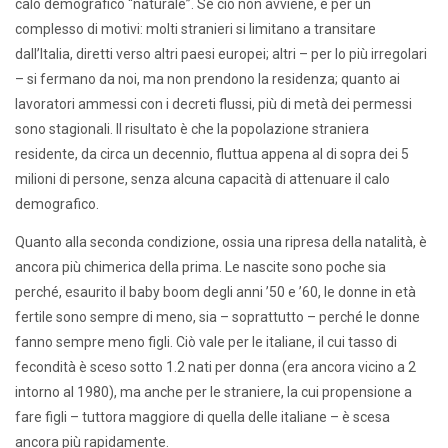
calo demografico “naturale”. Se ciò non avviene, è per un
complesso di motivi: molti stranieri si limitano a transitare
dall’Italia, diretti verso altri paesi europei; altri – per lo più irregolari
– si fermano da noi, ma non prendono la residenza; quanto ai
lavoratori ammessi con i decreti flussi, più di metà dei permessi
sono stagionali. Il risultato è che la popolazione straniera
residente, da circa un decennio, fluttua appena al di sopra dei 5
milioni di persone, senza alcuna capacità di attenuare il calo
demografico.
Quanto alla seconda condizione, ossia una ripresa della natalità, è
ancora più chimerica della prima. Le nascite sono poche sia
perché, esaurito il baby boom degli anni ’50 e ’60, le donne in età
fertile sono sempre di meno, sia – soprattutto – perché le donne
fanno sempre meno figli. Ciò vale per le italiane, il cui tasso di
fecondità è sceso sotto 1.2 nati per donna (era ancora vicino a 2
intorno al 1980), ma anche per le straniere, la cui propensione a
fare figli – tuttora maggiore di quella delle italiane – è scesa
ancora più rapidamente.