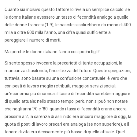
Quanto sia incisivo questo fattore lo rivela un semplice calcolo: se
le donne italiane avessero un tasso di fecondità analogo a quello
delle donne francesi (1.9), le nascite si salirebbero da meno di 400
mila a oltre 600 mila l’anno, una cifra quasi sufficiente a
pareggiare il numero di morti.
Ma perché le donne italiane fanno così pochi figli?
Si sente spesso invocare la precarietà di tante occupazioni, la
mancanza di asili nido, l’incertezza del futuro. Queste spiegazioni,
tuttavia, sono basate su una confusione concettuale: è vero che
con posti di lavoro meglio retribuiti, maggiori servizi sociali,
un’economia più dinamica, il tasso di fecondità sarebbe maggiore
di quello attuale; nello stesso tempo, però, non si può non notare
che negli anni ’70 e ’80, quando i tassi di fecondità erano ancora
prossimi a 2, la carenza di asili nido era ancora maggiore di oggi, la
quota di posti di lavoro precari era analoga (se non superiore), e il
tenore di vita era decisamente più basso di quello attuale. Quel