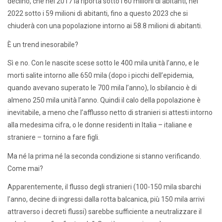
declino, che nel 2017 la riporta sotto i 60 milioni di abitanti, nel
2022 sotto i 59 milioni di abitanti, fino a questo 2023 che si
chiuderà con una popolazione intorno ai 58.8 milioni di abitanti.
È un trend inesorabile?
Sì e no. Con le nascite scese sotto le 400 mila unità l’anno, e le
morti salite intorno alle 650 mila (dopo i picchi dell’epidemia,
quando avevano superato le 700 mila l’anno), lo sbilancio è di
almeno 250 mila unità l’anno. Quindi il calo della popolazione è
inevitabile, a meno che l’afflusso netto di stranieri si attesti intorno
alla medesima cifra, o le donne residenti in Italia – italiane e
straniere – tornino a fare figli.
Ma né la prima né la seconda condizione si stanno verificando.
Come mai?
Apparentemente, il flusso degli stranieri (100-150 mila sbarchi
l’anno, decine di ingressi dalla rotta balcanica, più 150 mila arrivi
attraverso i decreti flussi) sarebbe sufficiente a neutralizzare il