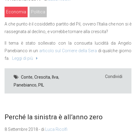
Economia
Politica
A che punto è il cosiddetto partito del Pil, ovvero l’Italia che non si è
rassegnata al declino, e vorrebbe tornare alla crescita?
Il tema è stato sollevato con la consueta lucidità da Angelo
Panebianco in un
articolo sul Corriere della Sera
di qualche giorno
fa.
Leggi di più
Condividi
Conte
,
Crescita
,
Ilva
,
Panebianco
,
PIL
Perché la sinistra è all’anno zero
8 Settembre 2018 - di
Luca Ricolfi