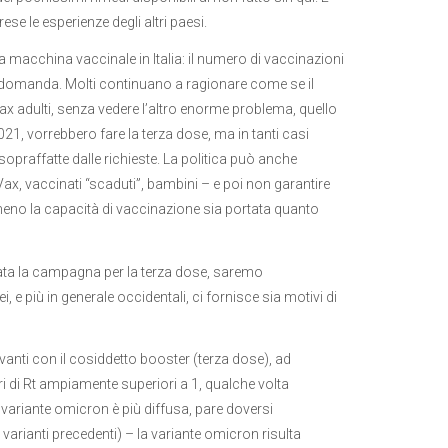
ese le esperienze degli altri paesi.
la macchina vaccinale in Italia: il numero di vaccinazioni
la domanda. Molti continuano a ragionare come se il
Vax adulti, senza vedere l’altro enorme problema, quello
021, vorrebbero fare la terza dose, ma in tanti casi
opraffatte dalle richieste. La politica può anche
x, vaccinati “scaduti”, bambini – e poi non garantire
meno la capacità di vaccinazione sia portata quanto
tata la campagna per la terza dose, saremo
, e più in generale occidentali, ci fornisce sia motivi di
anti con il cosiddetto booster (terza dose), ad
i di Rt ampiamente superiori a 1, qualche volta
a variante omicron è più diffusa, pare doversi
 varianti precedenti) – la variante omicron risulta