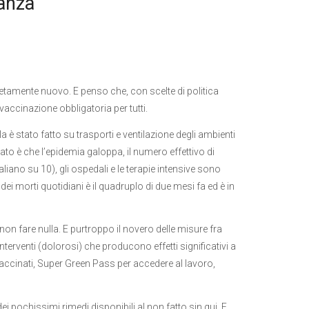
ranza
tamente nuovo. E penso che, con scelte di politica
accinazione obbligatoria per tutti.
la è stato fatto su trasporti e ventilazione degli ambienti
tato è che l’epidemia galoppa, il numero effettivo di
italiano su 10), gli ospedali e le terapie intensive sono
dei morti quotidiani è il quadruplo di due mesi fa ed è in
n fare nulla. E purtroppo il novero delle misure fra
nterventi (dolorosi) che producono effetti significativi a
accinati, Super Green Pass per accedere al lavoro,
i pochissimi rimedi disponibili al non fatto sin qui. E