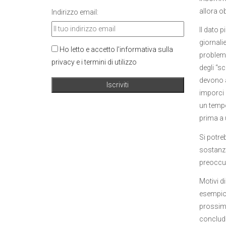
allora ob
Indirizzo email:
Il dato 
giornali
Ho letto e accetto l'informativa sulla
problema
privacy e i termini di utilizzo
degli “s
devono a
imporci 
un tempo
prima a u
Si potre
sostanzia
preoccup
Motivi d
esempio 
prossimi
concluder