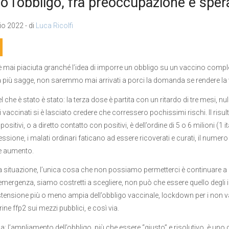
o l’obbligo, fra preoccupazione e spe
o 2022 - di
Luca Ricolfi
 mai piaciuta granché l’idea di imporre un obbligo su un vaccino comple
a più sagge, non saremmo mai arrivati a porci la domanda se rendere la v
 che è stato è stato: la terza dose è partita con un ritardo di tre mesi, nul
i vaccinati si è lasciato credere che corressero pochissimi rischi. Il risul
positivi, o a diretto contatto con positivi, è dell’ordine di 5 o 6 milioni (1 
ssione, i malati ordinari faticano ad essere ricoverati e curati, il numero 
e aumento.
a situazione, l’unica cosa che non possiamo permetterci è continuare a no
l’emergenza, siamo costretti a scegliere, non può che essere quello degli i
stensione più o meno ampia dell’obbligo vaccinale, lockdown per i non v
ne ffp2 sui mezzi pubblici, e così via.
 l’ampliamento dell’obbligo, più che essere “giusto” e risolutivo, è uno de