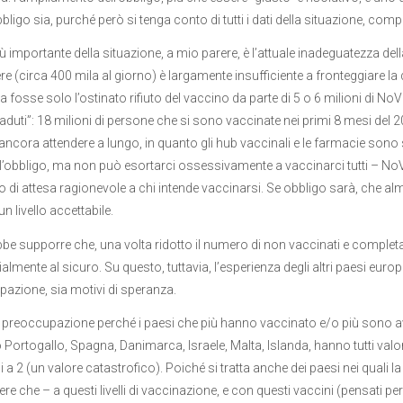
bligo sia, purché però si tenga conto di tutti i dati della situazione, compr
più importante della situazione, a mio parere, è l’attuale inadeguatezza del
ere (circa 400 mila al giorno) è largamente insufficiente a fronteggiare 
 fosse solo l’ostinato rifiuto del vaccino da parte di 5 o 6 milioni di No
caduti”: 18 milioni di persone che si sono vaccinate nei primi 8 mesi del 2
ncora attendere a lungo, in quanto gli hub vaccinali e le farmacie sono s
l’obbligo, ma non può esortarci ossessivamente a vaccinarci tutti – NoVa
 di attesa ragionevole a chi intende vaccinarsi. Se obbligo sarà, che al
n livello accettabile.
bbe supporre che, una volta ridotto il numero di non vaccinati e comple
lmente al sicuro. Su questo, tuttavia, l’esperienza degli altri paesi europei
azione, sia motivi di speranza.
i preoccupazione perché i paesi che più hanno vaccinato e/o più sono av
Portogallo, Spagna, Danimarca, Israele, Malta, Islanda, hanno tutti valor
 a 2 (un valore catastrofico). Poiché si tratta anche dei paesi nei quali l
e che – a questi livelli di vaccinazione, e con questi vaccini (pensati per