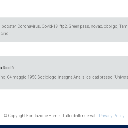
booster
,
Coronavirus
,
Covid-19
,
ffp2
,
Green pass
,
novax
,
obbligo
,
Tam
cino
a Ricolfi
ino, 04 maggio 1950 Sociologo, insegna Analisi dei dati presso l'Universi
© Copyright Fondazione Hume - Tutti i diritti riservati -
Privacy Policy