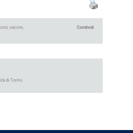
poni
,
vaccini
,
Condividi
tà di Torino.