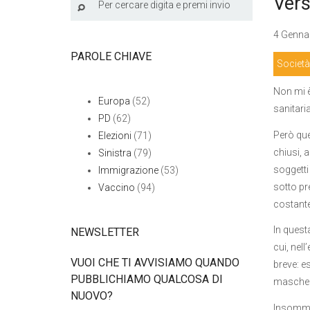
Vers
4 Gennai
PAROLE CHIAVE
Società
Non mi è
Europa
(52)
sanitari
PD
(62)
Però quel
Elezioni
(71)
chiusi, a
Sinistra
(79)
soggetti 
Immigrazione
(53)
sotto pre
Vaccino
(94)
costant
In quest
NEWSLETTER
cui, nel
VUOI CHE TI AVVISIAMO QUANDO
breve: e
PUBBLICHIAMO QUALCOSA DI
mascheri
NUOVO?
Insomma: