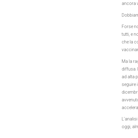
ancora v
Dobbiam
Forse no
tutti, e
che la c
vaccinar
Ma la rag
diffusa.
ad alta 
seguire i
dicembre
avvenuto
accelera
L’analisi
oggi, al