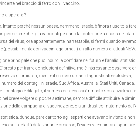
incente nel braccio di ferro con il vaccino.
o disperarci?
. Intanto perché nessun paese, nemmeno Israele, è finora riuscito a fare
 non permettere che i già vaccinati perdano la protezione a causa dei ritar
orsa del virus, ora apparentemente inarrestabile, si fermi quando avrem
e (possibilmente con vaccini aggiornati!) un alto numero di attuali NoVax
ione principale che può indurci a confidare nel futuro è l’analisi statistica
 E’ presto per trarre conclusioni definitive, ma è interessante osservare c
presenza di omicron, mentre il numero di casi diagnosticati esplodeva, i
l numero dei contagi. In Israele, Sud Africa, Australia, Stati Uniti, Canada
 il contagio è dilagato, il numero dei decessi è rimasto sostanzialmente i
 nel breve volgere di poche settimane, sembra difficile attribuire la dimin
zione della campagna di vaccinazione, o a un drastico mutamento dell’età
 statistica, dunque, pare dar torto agli esperti che avevano invitato a non 
meno sulla letalità della variante omicron, l’evidenza empirica disponibile