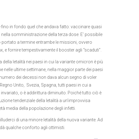
 fino in fondo quel che andava fatto: vaccinare quasi
di nella somministrazione della terza dose. E’ possibile
o portato a termine entrambe le missioni, ovvero
, e fornire tempestivamente il booster agli “scaduti”.
 della letalità nei paesi in cui la variante omicron è più
he nelle ultime settimane, nella maggior parte dei paesi
l numero dei decessi non dava alcun segno di voler
, Regno Unito, Svezia, Spagna, tutti paesi in cui a
nvariato, o è addirittura diminuito. Poiché tutto ciò è
uzione tendenziale della letalità a un’improvvisa
 media della popolazione degli infetti.
illuderci di una minore letalità della nuova variante. Ad
 dà qualche conforto agli ottimisti.