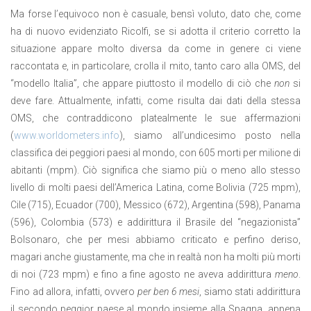
Ma forse l’equivoco non è casuale, bensì voluto, dato che, come
ha di nuovo evidenziato Ricolfi, se si adotta il criterio corretto la
situazione appare molto diversa da come in genere ci viene
raccontata e, in particolare, crolla il mito, tanto caro alla OMS, del
“modello Italia”, che appare piuttosto il modello di ciò che
non
si
deve fare. Attualmente, infatti, come risulta dai dati della stessa
OMS, che contraddicono platealmente le sue affermazioni
(
www.worldometers.info
), siamo all’undicesimo posto nella
classifica dei peggiori paesi al mondo, con 605 morti per milione di
abitanti (mpm). Ciò significa che siamo più o meno allo stesso
livello di molti paesi dell’America Latina, come Bolivia (725 mpm),
Cile (715), Ecuador (700), Messico (672), Argentina (598), Panama
(596), Colombia (573) e addirittura il Brasile del “negazionista”
Bolsonaro, che per mesi abbiamo criticato e perfino deriso,
magari anche giustamente, ma che in realtà non ha molti più morti
di noi (723 mpm) e fino a fine agosto ne aveva addirittura
meno
.
Fino ad allora, infatti, ovvero
per ben 6 mesi
, siamo stati addirittura
il secondo peggior paese al mondo insieme alla Spagna, appena