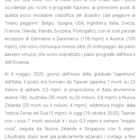
occidentali più ricchi e progrediti figurano ai primissimi posti di
questa poco invidiabile classifica del disastro (dal peggiore al
“meno peggiore”: Belgio, Spagna, USA, Inghilterra, Italia, Svezia,
Francia, Olanda, Irlanda, Svizzera, Portogallo), con le sole parziali
eccezioni di Germania e Danimarca (118 mpm) e Austria (100
mpm), che sono comunque messe oltre 20 volte peggio dei paesi
davvero
virtuosi, che sono soprattutto i paesi progrediti dell’Asia e
dell’Oceania.
Al 4 maggio 2020, giorno dell’inizio della graduale “riapertura”
dell’Italia, il podio era formato da Taiwan (appena 7 morti su 23
milioni di abitanti, 0,3 mpm: in proporzione, in Italia dovremmo
averne 18!), Australia (95 morti su 25 milioni, 3,8 mpm) e Nuova
Zelanda (20 morti su 5 milioni, 4 mpm), addirittura meglio della
“mitica Corea del Sud (5 mpm). A oggi (19 ottobre 2020), Taiwan
con i suoi 7 morti assoluti e i suoi 0,3 mpm è sempre “maglia
rosa”, seguita da Nuova Zelanda e Singapore con 5 mpm.
L’Australia, dopo aver già praticamente azzerato i contagi, a fine