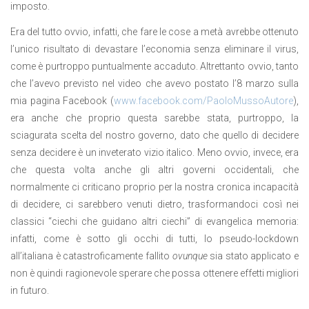
imposto.
Era del tutto ovvio, infatti, che fare le cose a metà avrebbe ottenuto
l’unico risultato di devastare l’economia senza eliminare il virus,
come è purtroppo puntualmente accaduto. Altrettanto ovvio, tanto
che l’avevo previsto nel video che avevo postato l’8 marzo sulla
mia pagina Facebook (
www.facebook.com/PaoloMussoAutore
),
era anche che proprio questa sarebbe stata, purtroppo, la
sciagurata scelta del nostro governo, dato che quello di decidere
senza decidere è un inveterato vizio italico. Meno ovvio, invece, era
che questa volta anche gli altri governi occidentali, che
normalmente ci criticano proprio per la nostra cronica incapacità
di decidere, ci sarebbero venuti dietro, trasformandoci così nei
classici “ciechi che guidano altri ciechi” di evangelica memoria:
infatti, come è sotto gli occhi di tutti, lo pseudo-lockdown
all’italiana è catastroficamente fallito
ovunque
sia stato applicato e
non è quindi ragionevole sperare che possa ottenere effetti migliori
in futuro.