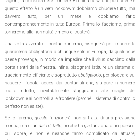
ragioni, la chiusura delle frontiere. E l’unica cosa che può ottenere
questo effetto è un
vero
lockdown: dobbiamo chiudere tutto, ma
davvero
tutto
, per un mese e dobbiamo farlo
contemporaneamente in tutta Europa. Prima lo facciamo, prima
torneremo alla normalità e meno ci costerà.
Una volta azzerato il contagio interno, bisognerà poi imporre la
quarantena obbligatoria a chiunque entri in Europa, da qualunque
paese provenga, in modo da impedire che il virus cacciato dalla
porta rientri dalla finestra. Infine, bisognerà istituire un sistema di
tracciamento efficiente e soprattutto
obbligatorio
, per bloccare sul
nascere i focolai accesi dai contagiati che, sia pure in numero
molto ridotto, inevitabilmente sfuggiranno alle maglie del
lockdown e ai controlli alle frontiere (perché il sistema di controllo
perfetto non esiste).
Se lo faremo,
questo
funzionerà: non si tratta di una previsione
teorica, ma di un
dato di fatto
, perché ha
già
funzionato nei paesi di
cui sopra, e non è neanche tanto complicato da attuare,