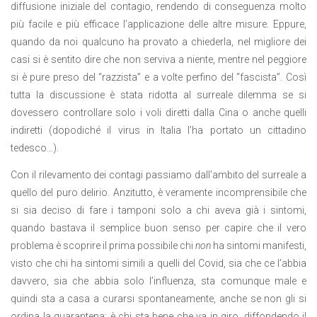
diffusione iniziale del contagio, rendendo di conseguenza molto
più facile e più efficace l’applicazione delle altre misure. Eppure,
quando da noi qualcuno ha provato a chiederla, nel migliore dei
casi si è sentito dire che non serviva a niente, mentre nel peggiore
si è pure preso del “razzista” e a volte perfino del “fascista”. Così
tutta la discussione è stata ridotta al surreale dilemma se si
dovessero controllare solo i voli diretti dalla Cina o anche quelli
indiretti (dopodiché il virus in Italia l’ha portato un cittadino
tedesco…).
Con il rilevamento dei contagi passiamo dall’ambito del surreale a
quello del puro delirio. Anzitutto, è veramente incomprensibile che
si sia deciso di fare i tamponi solo a chi aveva già i sintomi,
quando bastava il semplice buon senso per capire che il vero
problema è scoprire il prima possibile chi
non
ha sintomi manifesti,
visto che chi ha sintomi simili a quelli del Covid, sia che ce l’abbia
davvero, sia che abbia solo l’influenza, sta comunque male e
quindi sta a casa a curarsi spontaneamente, anche se non gli si
ordina la quarantena: è chi sta bene che va in giro, diffondendo il