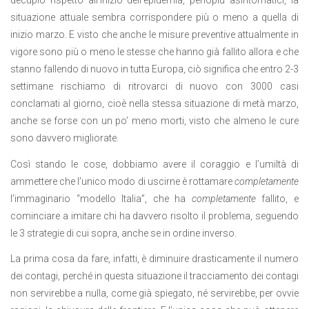
decuplo rispetto all’inizio dell’epidemia, perlopiù asintomatici, la
situazione attuale sembra corrispondere più o meno a quella di
inizio marzo. E visto che anche le misure preventive attualmente in
vigore sono più o meno le stesse che hanno già fallito allora e che
stanno fallendo di nuovo in tutta Europa, ciò significa che entro 2-3
settimane rischiamo di ritrovarci di nuovo con 3000 casi
conclamati al giorno, cioè nella stessa situazione di metà marzo,
anche se forse con un po’ meno morti, visto che almeno le cure
sono davvero migliorate.
Così stando le cose, dobbiamo avere il coraggio e l’umiltà di
ammettere che l’unico modo di uscirne è rottamare
completamente
l’immaginario “modello Italia”, che ha
completamente
fallito, e
cominciare a imitare chi ha davvero risolto il problema, seguendo
le 3 strategie di cui sopra, anche se in ordine inverso.
La prima cosa da fare, infatti, è diminuire drasticamente il numero
dei contagi, perché in questa situazione il tracciamento dei contagi
non servirebbe a nulla, come già spiegato, né servirebbe, per ovvie