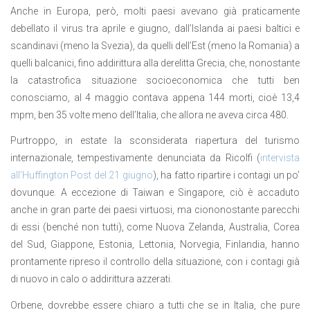
Anche in Europa, però, molti paesi avevano già praticamente
debellato il virus tra aprile e giugno, dall’Islanda ai paesi baltici e
scandinavi (meno la Svezia), da quelli dell’Est (meno la Romania) a
quelli balcanici, fino addirittura alla derelitta Grecia, che, nonostante
la catastrofica situazione socioeconomica che tutti ben
conosciamo, al 4 maggio contava appena 144 morti, cioè 13,4
mpm, ben 35 volte meno dell’Italia, che allora ne aveva circa 480.
Purtroppo, in estate la sconsiderata riapertura del turismo
internazionale, tempestivamente denunciata da Ricolfi (
intervista
all’Huffington Post del 21 giugno
), ha fatto ripartire i contagi un po’
dovunque. A eccezione di Taiwan e Singapore, ciò è accaduto
anche in gran parte dei paesi virtuosi, ma ciononostante parecchi
di essi (benché non tutti), come Nuova Zelanda, Australia, Corea
del Sud, Giappone, Estonia, Lettonia, Norvegia, Finlandia, hanno
prontamente ripreso il controllo della situazione, con i contagi già
di nuovo in calo o addirittura azzerati.
Orbene, dovrebbe essere chiaro a tutti che se in Italia, che pure