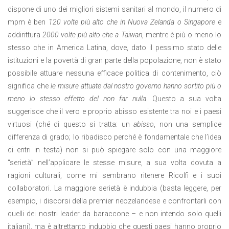
dispone di uno dei migliori sistemi sanitari al mondo, il numero di
mpm è ben
120 volte più alto
che in Nuova Zelanda o Singapore
e
addirittura
2000 volte più alto che a Taiwan
, mentre è più o meno lo
stesso che in America Latina, dove, dato il pessimo stato delle
istituzioni e la povertà di gran parte della popolazione, non è stato
possibile attuare nessuna efficace politica di contenimento, ciò
significa che
le misure attuate dal nostro governo hanno sortito più o
meno lo stesso effetto del non far nulla
. Questo a sua volta
suggerisce che il vero e proprio abisso esistente tra noi e i paesi
virtuosi (ché di questo si tratta: un
abisso
, non una semplice
differenza di grado; lo ribadisco perché è fondamentale che l’idea
ci entri in testa) non si può spiegare solo con una maggiore
“serietà” nell’applicare le stesse misure, a sua volta dovuta a
ragioni culturali, come mi sembrano ritenere Ricolfi e i suoi
collaboratori. La maggiore serietà è indubbia (basta leggere, per
esempio, i discorsi della premier neozelandese e confrontarli con
quelli dei nostri leader da baraccone – e non intendo solo quelli
italiani), ma è altrettanto indubbio che questi paesi hanno proprio