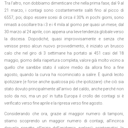
Tra l’altro, non dobbiamo dimenticare che nella prima fase, dal 9 al
21 marzo, i contagi sono costantemente saliti fino al picco di
6557, poi, dopo essere scesi di circa il 30% in pochi giorni, sono
rimasti a oscillare tra i 3 e i 4 mila al giorno per quasi un mese, dal
30 marzo al 24 aprile, con appena una lieve tendenza globale verso
la discesa. Dopodiché, quasi improvvisamente e senza che
venisse preso alcun nuovo provvedimento, è iniziato un brusco
calo che nel giro di 3 settimane ha portato ai 451 casi del 18
maggio, giorno della riapertura completa, valore già molto vicino a
quello che sarebbe stato il valore medio da allora fino a fine
agosto, quando la curva ha ricominciato a salire. È quindi lecito
ipotizzare (e forse anche qualcosa più che ipotizzare) che ciò sia
stato dovuto principalmente all’arrivo del caldo, anche perché non
solo da noi, ma un po’ in tutta Europa il crollo dei contagi si è
verificato verso fine aprile e la ripresa verso fine agosto.
Considerando che ora, grazie al maggior numero di tamponi,
stiamo scoprendo un maggior numero di contagi, all’incirca