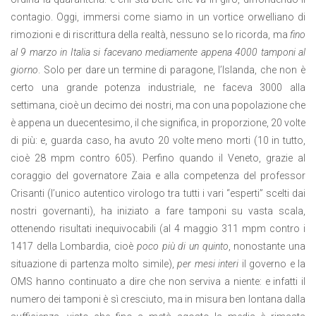
contagio. Oggi, immersi come siamo in un vortice orwelliano di
rimozioni e di riscrittura della realtà, nessuno se lo ricorda, ma
fino
al 9 marzo in Italia si facevano mediamente appena 4000 tamponi al
giorno
. Solo per dare un termine di paragone, l’Islanda, che non è
certo una grande potenza industriale, ne faceva 3000 alla
settimana, cioè un decimo dei nostri, ma con una popolazione che
è appena un duecentesimo, il che significa, in proporzione, 20 volte
di più: e, guarda caso, ha avuto 20 volte meno morti (10 in tutto,
cioè 28 mpm contro 605). Perfino quando il Veneto, grazie al
coraggio del governatore Zaia e alla competenza del professor
Crisanti (l’unico autentico virologo tra tutti i vari “esperti” scelti dai
nostri governanti), ha iniziato a fare tamponi su vasta scala,
ottenendo risultati inequivocabili (al 4 maggio 311 mpm contro i
1417 della Lombardia, cioè
poco più di un quinto
, nonostante una
situazione di partenza molto simile),
per mesi interi
il governo e la
OMS hanno continuato a dire che non serviva a niente: e infatti il
numero dei tamponi è sì cresciuto, ma in misura ben lontana dalla