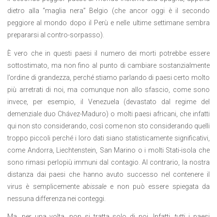
dietro alla “maglia nera” Belgio (che ancor oggi è il secondo
peggiore al mondo dopo il Perù e nelle ultime settimane sembra
prepararsi al contro-sorpasso).
È vero che in questi paesi il numero dei morti potrebbe essere
sottostimato, ma non fino al punto di cambiare sostanzialmente
l’ordine di grandezza, perché stiamo parlando di paesi certo molto
più arretrati di noi, ma comunque non allo sfascio, come sono
invece, per esempio, il Venezuela (devastato dal regime del
demenziale duo Chávez-Maduro) o molti paesi africani, che infatti
qui non sto considerando, così come non sto considerando quelli
troppo piccoli perché i loro dati siano statisticamente significativi,
come Andorra, Liechtenstein, San Marino o i molti Stati-isola che
sono rimasi perlopiù immuni dal contagio. Al contrario, la nostra
distanza dai paesi che hanno avuto successo nel contenere il
virus è semplicemente
abissale
e non può essere spiegata da
nessuna differenza nei conteggi.
Ma, per una volta, non si tratta solo di noi. Infatti,
tutti
i paesi