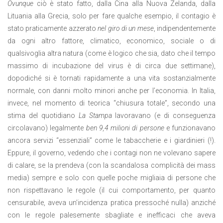
Ovunque
ciò è stato fatto, dalla Cina alla Nuova Zelanda, dalla
Lituania alla Grecia, solo per fare qualche esempio, il contagio è
stato praticamente azzerato
nel giro di un mese
, indipendentemente
da ogni altro fattore, climatico, economico, sociale o di
qualsivoglia altra natura (come è logico che sia, dato che il tempo
massimo di incubazione del virus è di circa due settimane),
dopodiché si è tornati rapidamente a una vita sostanzialmente
normale, con danni molto minori anche per l’economia. In Italia,
invece, nel momento di teorica “chiusura totale”, secondo una
stima del quotidiano
La Stampa
lavoravano (e di conseguenza
circolavano) legalmente
ben 9,4 milioni di persone
e funzionavano
ancora servizi “essenziali” come le tabaccherie e i giardinieri (!).
Eppure, il governo, vedendo che i contagi non ne volevano sapere
di calare, se la prendeva (con la scandalosa complicità dei mass
media) sempre e solo con quelle poche migliaia di persone che
non rispettavano le regole (il cui comportamento, per quanto
censurabile, aveva un’incidenza pratica pressoché nulla) anziché
con le regole palesemente sbagliate e inefficaci che aveva