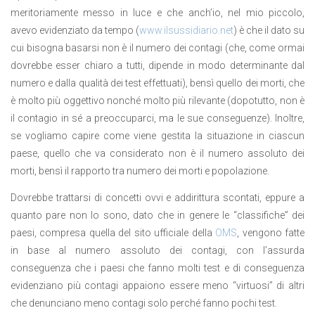
meritoriamente messo in luce e che anch’io, nel mio piccolo,
avevo evidenziato da tempo (
www.ilsussidiario.net
) è che il dato su
cui bisogna basarsi non è il numero dei contagi (che, come ormai
dovrebbe esser chiaro a tutti, dipende in modo determinante dal
numero e dalla qualità dei test effettuati), bensì quello dei morti, che
è molto più oggettivo nonché molto più rilevante (dopotutto, non è
il contagio in sé a preoccuparci, ma le sue conseguenze). Inoltre,
se vogliamo capire come viene gestita la situazione in ciascun
paese, quello che va considerato non è il numero assoluto dei
morti, bensì il rapporto tra numero dei morti e popolazione.
Dovrebbe trattarsi di concetti ovvi e addirittura scontati, eppure a
quanto pare non lo sono, dato che in genere le “classifiche” dei
paesi, compresa quella del sito ufficiale della
OMS
, vengono fatte
in base al numero assoluto dei contagi, con l’assurda
conseguenza che i paesi che fanno molti test e di conseguenza
evidenziano più contagi appaiono essere meno “virtuosi” di altri
che denunciano meno contagi solo perché fanno pochi test.