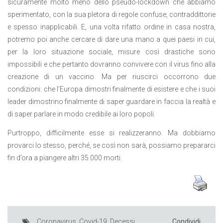
sicuramente molto meno dello pseudo-lockdown che abbiamo
sperimentato, con la sua pletora di regole confuse, contraddittorie
e spesso inapplicabili. E, una volta rifatto ordine in casa nostra,
potremo poi anche cercare di dare una mano a quei paesi in cui,
per la loro situazione sociale, misure così drastiche sono
impossibili e che pertanto dovranno convivere con il virus fino alla
creazione di un vaccino. Ma per riuscirci occorrono due
condizioni: che l’Europa dimostri finalmente di esistere e che i suoi
leader dimostrino finalmente di saper guardare in faccia la realtà e
di saper parlare in modo credibile ai loro popoli.
Purtroppo, difficilmente esse si realizzeranno. Ma dobbiamo
provarci lo stesso, perché, se così non sarà, possiamo prepararci
fin d’ora a piangere altri 35.000 morti.
Coronavirus
,
Covid-19
,
Decessi
,
Condividi