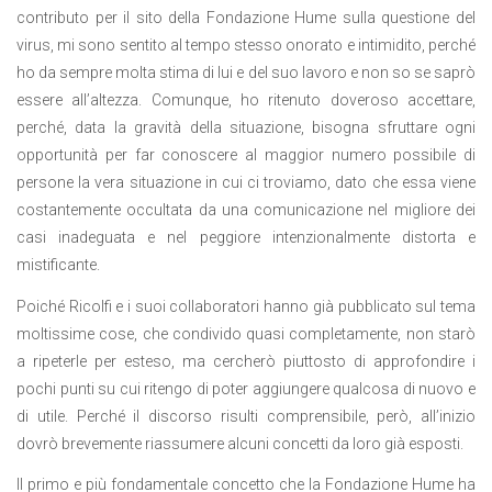
contributo per il sito della Fondazione Hume sulla questione del
virus, mi sono sentito al tempo stesso onorato e intimidito, perché
ho da sempre molta stima di lui e del suo lavoro e non so se saprò
essere all’altezza.
Comunque, ho ritenuto doveroso accettare,
perché, data la gravità della situazione, bisogna sfruttare ogni
opportunità per far conoscere al maggior numero possibile di
persone la vera situazione in cui ci troviamo, dato che essa viene
costantemente occultata da una comunicazione nel migliore dei
casi inadeguata e nel peggiore intenzionalmente distorta e
mistificante.
Poiché Ricolfi e i suoi collaboratori hanno già pubblicato sul tema
moltissime cose, che condivido quasi completamente, non starò
a ripeterle per esteso, ma cercherò piuttosto di approfondire i
pochi punti su cui ritengo di poter aggiungere qualcosa di nuovo e
di utile. Perché il discorso risulti comprensibile, però, all’inizio
dovrò brevemente riassumere alcuni concetti da loro già esposti.
Il primo e più fondamentale concetto che la Fondazione Hume ha