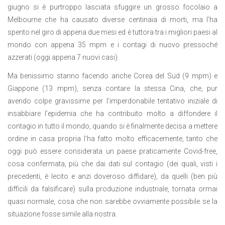
giugno si è purtroppo lasciata sfuggire un grosso focolaio a
Melbourne che ha causato diverse centinaia di morti, ma l’ha
spento nel giro di appena due mesi ed è tuttora tra i migliori paesi al
mondo con appena 35 mpm e i contagi di nuovo pressoché
azzerati (oggi appena 7 nuovi casi).
Ma benissimo stanno facendo anche Corea del Sud (9 mpm) e
Giappone (13 mpm), senza contare la stessa Cina, che, pur
avendo colpe gravissime per l’imperdonabile tentativo iniziale di
insabbiare l’epidemia che ha contribuito molto a diffondere il
contagio in tutto il mondo, quando si è finalmente decisa a mettere
ordine in casa propria l’ha fatto molto efficacemente, tanto che
oggi può essere considerata un paese praticamente Covid-free,
cosa confermata, più che dai dati sul contagio (dei quali, visti i
precedenti, è lecito e anzi doveroso diffidare), da quelli (ben più
difficili da falsificare) sulla produzione industriale, tornata ormai
quasi normale, cosa che non sarebbe ovviamente possibile se la
situazione fosse simile alla nostra.