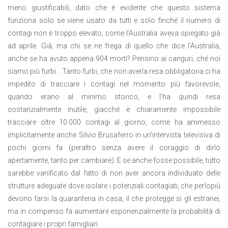
meno giustificabili, dato che è evidente che questo sistema
funziona solo se viene usato da tutti e solo finché il numero di
contagi non è troppo elevato, come l’Australia aveva spiegato già
ad aprile. Già, ma chi se ne frega di quello che dice l’Australia,
anche se ha avuto appena 904 morti? Pensino ai canguri, ché noi
siamo più furbi… Tanto furbi, che non averla resa obbligatoria ci ha
impedito di tracciare i contagi nel momento più favorevole,
quando erano al minimo storico, e l’ha quindi resa
sostanzialmente inutile, giacché è chiaramente impossibile
tracciare oltre 10.000 contagi al giorno, come ha ammesso
implicitamente anche Silvio Brusaferro in un’intervista televisiva di
pochi giorni fa (peraltro senza avere il coraggio di dirlo
apertamente, tanto per cambiare). E se anche fosse possibile, tutto
sarebbe vanificato dal fatto di non aver ancora individuato delle
strutture adeguate dove isolare i potenziali contagiati, che perlopiù
devono farsi la quarantena in casa, il che protegge sì gli estranei,
ma in compenso fa aumentare esponenzialmente la probabilità di
contagiare i propri famigliari.