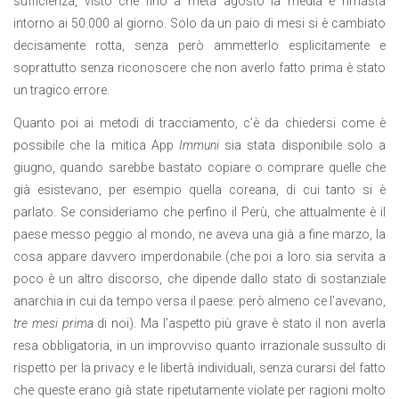
sufficienza, visto che fino a metà agosto la media è rimasta
intorno ai 50.000 al giorno. Solo da un paio di mesi si è cambiato
decisamente rotta, senza però ammetterlo esplicitamente e
soprattutto senza riconoscere che non averlo fatto prima è stato
un tragico errore.
Quanto poi ai metodi di tracciamento, c’è da chiedersi come è
possibile che la mitica App
Immuni
sia stata disponibile solo a
giugno, quando sarebbe bastato copiare o comprare quelle che
già esistevano, per esempio quella coreana, di cui tanto si è
parlato. Se consideriamo che perfino il Perù, che attualmente è il
paese messo peggio al mondo, ne aveva una già a fine marzo, la
cosa appare davvero imperdonabile (che poi a loro sia servita a
poco è un altro discorso, che dipende dallo stato di sostanziale
anarchia in cui da tempo versa il paese: però almeno ce l’avevano,
tre mesi prima
di noi). Ma l’aspetto più grave è stato il non averla
resa obbligatoria, in un improvviso quanto irrazionale sussulto di
rispetto per la privacy e le libertà individuali, senza curarsi del fatto
che queste erano già state ripetutamente violate per ragioni molto