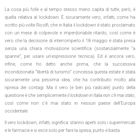
La cosa più folle e al tempo stesso meno capita di tutte, però, è
quella relativa al lockdown. È sicuramente vero, infatti, come ha
scritto più volte Ricolfi, che in Italia il lockdown è stato proclamato
con un mese di colpevole e imperdonabile ritardo, così come è
vero che la decisione di interromperlo il 18 maggio è stata presa
senza una chiara motivazione scientifica (sostanzialmente “a
spanne”, per usare un’espressione tecnica). Ed è ancora vero,
infine, come ho detto anche prima, che la successiva
incondizionata “libertà di turismo” concessa questa estate è stata
sicuramente una pessima idea, che ha contribuito molto alla
ripresa dei contagi. Ma il vero (e ben più radicale) punto della
questione è che semplicemente
il lockdown in Italia non c’è mai stato
,
così come non c’è mai stato in nessun paese dell’Europa
occidentale.
Il
vero
lockdown, infatti, significa: stanno aperti solo i supermercati
e le farmacie e si esce solo per fare la spesa, punto e basta.