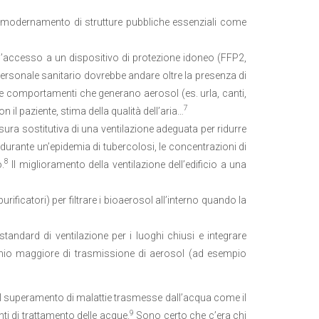
’ammodernamento di strutture pubbliche essenziali come
l’accesso a un dispositivo di protezione idoneo (FFP2,
personale sanitario dovrebbe andare oltre la presenza di
 comportamenti che generano aerosol (es. urla, canti,
7
 il paziente, stima della qualità dell’aria…
ura sostitutiva di una ventilazione adeguata per ridurre
 (durante un’epidemia di tubercolosi, le concentrazioni di
8
.
Il miglioramento della ventilazione dell’edificio a una
(purificatori) per filtrare i bioaerosol all’interno quando la
 standard di ventilazione per i luoghi chiusi e integrare
ischio maggiore di trasmissione di aerosol (ad esempio
a al superamento di malattie trasmesse dall’acqua come il
9
nti di trattamento delle acque.
Sono certo che c’era chi