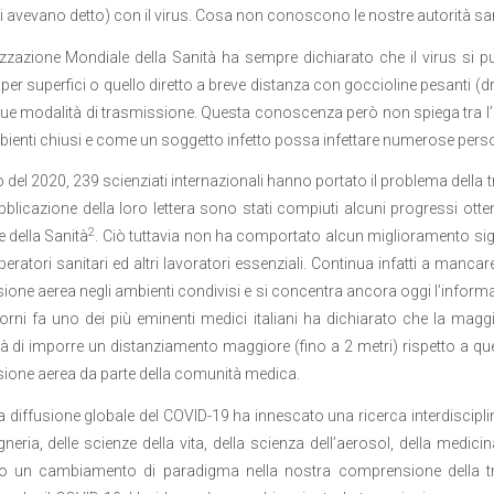
 avevano detto) con il virus. Cosa non conoscono le nostre autorità san
zzazione Mondiale della Sanità ha sempre dichiarato che il virus si p
o per superfici o quello diretto a breve distanza con goccioline pesanti 
ue modalità di trasmissione. Questa conoscenza però non spiega tra l
bienti chiusi e come un soggetto infetto possa infettare numerose per
io del 2020, 239 scienziati internazionali hanno portato il problema del
bblicazione della loro lettera sono stati compiuti alcuni progressi otten
2
 della Sanità
. Ciò tuttavia non ha comportato alcun miglioramento signi
operatori sanitari ed altri lavoratori essenziali. Continua infatti a manca
ione aerea negli ambienti condivisi e si concentra ancora oggi l’informa
orni fa uno dei più eminenti medici italiani ha dichiarato che la maggio
à di imporre un distanziamento maggiore (fino a 2 metri) rispetto a que
ione aerea da parte della comunità medica.
a diffusione globale del COVID-19 ha innescato una ricerca interdisciplina
egneria, delle scienze della vita, della scienza dell’aerosol, della medic
o un cambiamento di paradigma nella nostra comprensione della tras