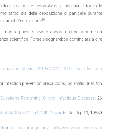
egli studiosi dell’aerosol e degli ingegneri di fornire le
o tanto sia della deposizione di particelle durante
10
e durante l’espirazione
.
che il nostro paese sia visto ancora una volta come un
denza scientifica. Forse bisognerebbe cominciare a dire
oronavirus Disease 2019 (COVID-19) Clinical Infectious
infection prevention precautions, Scientific Brief, 9th
uestions Remaining. Clinical Infectious Diseases
. 26
sal of SARS-CoV-2 in COVID-19wards
. Sci Rep 10, 19589
ransmitted through the air between ferrets over more