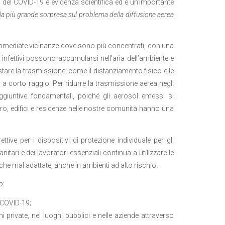
 del COVID-19 è evidenza scientifica ed è un’importante
la più grande sorpresa sul problema della diffusione aerea
le immediate vicinanze dove sono più concentrati, con una
 infettivi possono accumularsi nell’aria dell’ambiente e
tare la trasmissione, come il distanziamento fisico e le
 a corto raggio. Per ridurre la trasmissione aerea negli
 aggiuntive fondamentali, poiché gli aerosol emessi si
o, edifici e residenze nelle nostre comunità hanno una
ive per i dispositivi di protezione individuale per gli
nitari e dei lavoratori essenziali continua a utilizzare le
he mal adattate, anche in ambienti ad alto rischio.
o:
l COVID-19;
i private, nei luoghi pubblici e nelle aziende attraverso