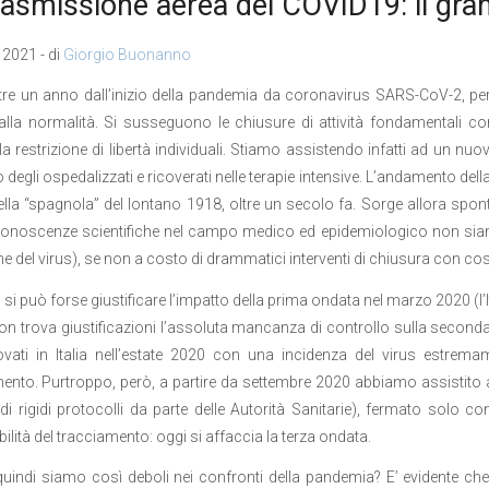
rasmissione aerea del COVID19: il g
2021 - di
Giorgio Buonanno
re un anno dall’inizio della pandemia da coronavirus SARS-CoV-2, per
alla normalità. Si susseguono le chiusure di attività fondamentali c
 restrizione di libertà individuali.
Stiamo assistendo infatti ad un nu
degli ospedalizzati e ricoverati nelle terapie intensive. L’andamento de
ella “spagnola” del lontano 1918, oltre un secolo fa. Sorge allora sp
onoscenze scientifiche nel campo medico ed epidemiologico non siamo 
ne del virus), se non a costo di drammatici interventi di chiusura con cos
i si può forse giustificare l’impatto della prima ondata nel marzo 2020 (l’It
on trova giustificazioni l’assoluta mancanza di controllo sulla seconda
rovati in Italia nell’estate 2020 con una incidenza del virus estremam
ento. Purtroppo, però, a partire da settembre 2020 abbiamo assistito 
di rigidi protocolli da parte delle Autorità Sanitarie), fermato solo 
ilità del tracciamento: oggi si affaccia la terza ondata.
uindi siamo così deboli nei confronti della pandemia? E’ evidente che 