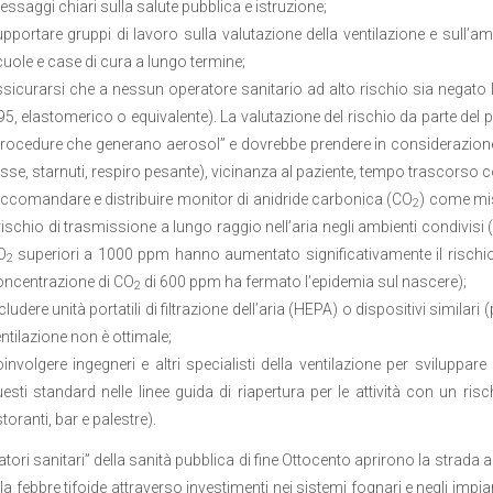
ssaggi chiari sulla salute pubblica e istruzione;
pportare gruppi di lavoro sulla valutazione della ventilazione e sull
uole e case di cura a lungo termine;
sicurarsi che a nessun operatore sanitario ad alto rischio sia negato 
5, elastomerico o equivalente). La valutazione del rischio da parte del 
rocedure che generano aerosol” e dovrebbe prendere in considerazione
sse, starnuti, respiro pesante), vicinanza al paziente, tempo trascorso con
ccomandare e distribuire monitor di anidride carbonica (CO
) come mis
2
 rischio di trasmissione a lungo raggio nell’aria negli ambienti condivisi
O
superiori a 1000 ppm hanno aumentato significativamente il rischio
2
ncentrazione di CO
di 600 ppm ha fermato l’epidemia sul nascere);
2
cludere unità portatili di filtrazione dell’aria (HEPA) o dispositivi similari 
ntilazione non è ottimale;
involgere ingegneri e altri specialisti della ventilazione per sviluppare
esti standard nelle linee guida di riapertura per le attività con un r
storanti, bar e palestre).
matori sanitari” della sanità pubblica di fine Ottocento aprirono la strad
la febbre tifoide attraverso investimenti nei sistemi fognari e negli impia