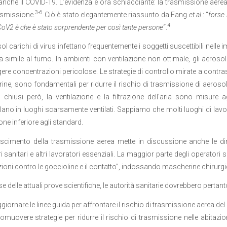
anche il COVID-19. L’evidenza è ora schiacciante: la trasmissione aerea
3-6
rasmissione.
Ciò è stato elegantemente riassunto da Fang
et
al
.: “
forse 
4
oV2 è che è stato sorprendente per così tante persone
“.
sol carichi di virus infettano frequentemente i soggetti suscettibili nel
 simile al fumo. In ambienti con ventilazione non ottimale, gli aerosol
ere concentrazioni pericolose. Le strategie di controllo mirate a contras
ne, sono fondamentali per ridurre il rischio di trasmissione di aerosol
 chiusi però, la ventilazione e la filtrazione dell’aria sono misure
no in luoghi scarsamente ventilati. Sappiamo che molti luoghi di lavor
one inferiore agli standard.
oscimento della trasmissione aerea mette in discussione anche le dirett
 sanitari e altri lavoratori essenziali. La maggior parte degli operatori sa
ioni contro le goccioline e il contatto”, indossando mascherine chirurgic
e delle attuali prove scientifiche, le autorità sanitarie dovrebbero pertant
giornare le linee guida per affrontare il rischio di trasmissione aerea de
omuovere strategie per ridurre il rischio di trasmissione nelle abitazion