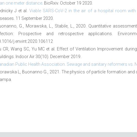
an one meter distance
. BioRxiv. October 19 2020.
dnicky J et al.
Viable SARS-CoV-2 in the air of a hospital room with
seases. 11 September 2020.
onanno, G., Morawska, L., Stabile, L., 2020. Quantitative assessmen
nfection: Prospective and retrospective applications. Environ
.1016/j.envint.2020.106112
 CR, Wang SC, Yu MC et al. Effect of Ventilation Improvement during 
ildings. Indoor Air 30(10). December 2019.
nadian Public Health Association. Sewage and sanitary reformers vs. Ni
rawska L, Buonanno G., 2021. The physics of particle formation and d
tampa.