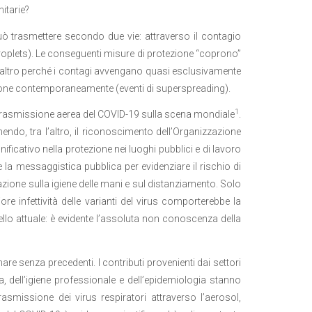
itarie?
uò trasmettere secondo due vie: attraverso il contagio
(droplets). Le conseguenti misure di protezione “coprono”
’altro perché i contagi avvengano quasi esclusivamente
sone contemporaneamente (eventi di superspreading).
1
la trasmissione aerea del COVID-19 sulla scena mondiale
.
endo, tra l’altro, il riconoscimento dell’Organizzazione
ficativo nella protezione nei luoghi pubblici e di lavoro
re la messaggistica pubblica per evidenziare il rischio di
zione sulla igiene delle mani e sul distanziamento. Solo
re infettività delle varianti del virus comporterebbe la
llo attuale: è evidente l’assoluta non conoscenza della
re senza precedenti. I contributi provenienti dai settori
ina, dell’igiene professionale e dell’epidemiologia stanno
missione dei virus respiratori attraverso l’aerosol,