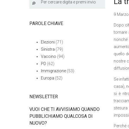
La t
9 Marzo 
PAROLE CHIAVE
Dopo olt
tornare 
nonché la
Elezioni
(71)
aumento 
Sinistra
(79)
quello d
Vaccino
(94)
nostre c
PD
(62)
diffusio
Immigrazione
(53)
Europa
(52)
Se infatt
casa), n
si è rit
NEWSLETTER
tracciam
stesura 
VUOI CHE TI AVVISIAMO QUANDO
impossib
PUBBLICHIAMO QUALCOSA DI
NUOVO?
Perché q