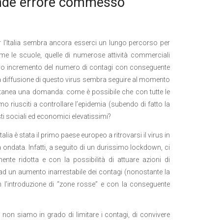
rande errore commesso
 l’Italia sembra ancora esserci un lungo percorso per
ome le scuole, quelle di numerose attività commerciali
ovo incremento del numero di contagi con conseguente
lla diffusione di questo virus sembra seguire al momento
ontanea una domanda: come è possibile che con tutte le
riusciti a controllare l’epidemia (subendo di fatto la
ti sociali ed economici elevatissimi?
alia è stata il primo paese europeo a ritrovarsi il virus in
 ondata. Infatti, a seguito di un durissimo lockdown, ci
ente ridotta e con la possibilità di attuare azioni di
ad un aumento inarrestabile dei contagi (nonostante la
con l’introduzione di “zone rosse” e con la conseguente
non siamo in grado di limitare i contagi, di convivere