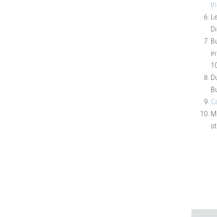
th
Le
Di
Bu
i
10
Du
Bu
Ca
Mo
s