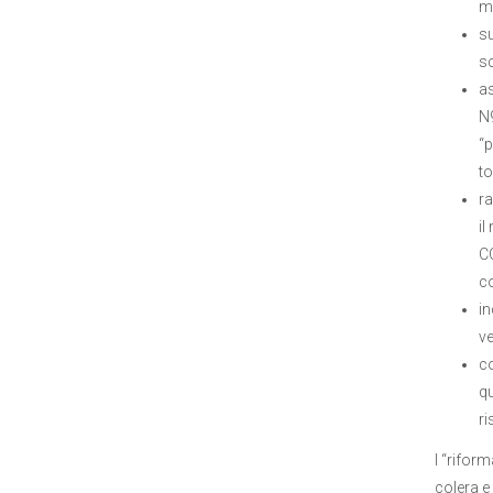
me
su
sc
as
N9
“p
to
ra
il
C
co
in
ve
co
qu
ri
I “rifor
colera e 