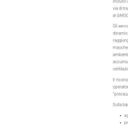
incluso 
via di t
di SARSC
Gli aero
dinamica
raggiung
mascheri
ambienti
accumula
ventilazi
Il ricon
operatori
“precauz
Sulla bas
ag
pr