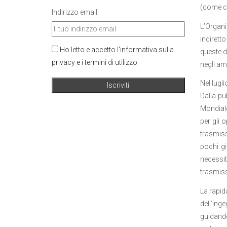
(come ci
Indirizzo email:
L’Organi
indirett
Ho letto e accetto l'informativa sulla
queste d
privacy e i termini di utilizzo
negli am
Nel lugl
Dalla pu
Mondiale
per gli 
trasmiss
pochi gi
necessit
trasmiss
La rapid
dell’ing
guidand