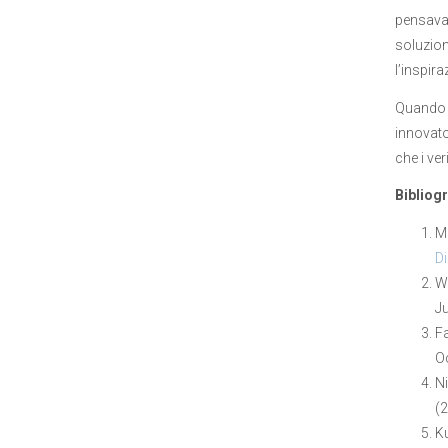
pensava 
soluzio
l’inspir
Quando v
innovato
che i ve
Bibliogr
M
D
Wo
Ju
Fa
O
Ni
(2
Ku