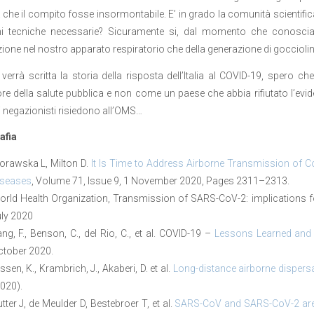
che il compito fosse insormontabile. E’ in grado la comunità scientifica d
ni tecniche necessarie? Sicuramente si, dal momento che conosciam
azione nel nostro apparato respiratorio che della generazione di gocciolin
errà scritta la storia della risposta dell’Italia al COVID-19, spero 
re della salute pubblica e non come un paese che abbia rifiutato l’evi
ri negazionisti risiedono all’OMS…
afia
orawska L, Milton D.
It Is Time to Address Airborne Transmission of C
iseases
, Volume 71, Issue 9, 1 November 2020, Pages 2311–2313.
rld Health Organization, Transmission of SARS-CoV-2: implications for 
ly 2020
ng, F., Benson, C., del Rio, C., et al. COVID-19 –
Lessons Learned and Q
ctober 2020.
ssen, K., Krambrich, J., Akaberi, D. et al.
Long-distance airborne disper
020).
tter J, de Meulder D, Bestebroer T, et al.
SARS-CoV and SARS-CoV-2 are t